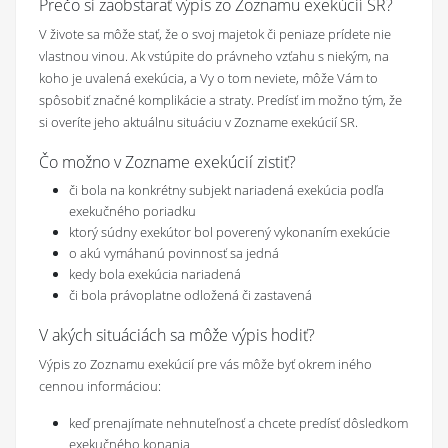
Prečo si zaobstarať výpis zo Zoznamu exekúcií SR?
V živote sa môže stať, že o svoj majetok či peniaze prídete nie
vlastnou vinou. Ak vstúpite do právneho vzťahu s niekým, na
koho je uvalená exekúcia, a Vy o tom neviete, môže Vám to
spôsobiť značné komplikácie a straty. Predísť im možno tým, že
si overíte jeho aktuálnu situáciu v Zozname exekúcií SR.
Čo možno v Zozname exekúcií zistiť?
či bola na konkrétny subjekt nariadená exekúcia podľa
exekučného poriadku
ktorý súdny exekútor bol poverený vykonaním exekúcie
o akú vymáhanú povinnosť sa jedná
kedy bola exekúcia nariadená
či bola právoplatne odložená či zastavená
V akých situáciách sa môže výpis hodiť?
Výpis zo Zoznamu exekúcií pre vás môže byť okrem iného
cennou informáciou:
keď prenajímate nehnuteľnosť a chcete predísť dôsledkom
exekučného konania