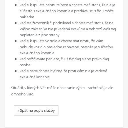
keď si kupujete nehnuteľnosť a chcete mať istotu, že nie je
súčasťou exekučného konania a predávajúci s ňou môže
nakladať
keď ste živnostník či podnikateľ a chcete mať istotu, že na
Vášho zákazníka nie je vedená exekúcia a nehrozí kvôli nej
neplatenie z jeho strany
keď si kupujete vozidlo a chcete mať istotu, že Vám
nebude vozidlo následne zabavené, pretože je súčasťou
exekučného konania
keď požičiavate peniaze, či už fyzickej alebo právnickej
osobe
keď si sami chcete byť istý, že proti Vám nie je vedené
exekučné konanie
Situácií, v ktorých Vás môže obstaranie výpisu zachrániť, je ale
omnoho viac.
» Späť na popis služby