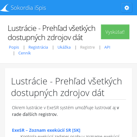
Sokordia iSpis
Lustrácie - Prehľad všetkých
Vyskúšať!
dostupných zdrojov dát
Popis
Registrácia
Ukážka
Registre
API
Cenník
Lustrácie - Prehľad všetkých
dostupných zdrojov dát
Okrem lustrácie v ExeSR systém umožňuje lustrovať aj
v
rade ďalších registrov.
ExeSR
–
Zoznam exekúcií SR
[
SK
]
Kontrola exekúcií zadanej osoby v zozname exekúcií