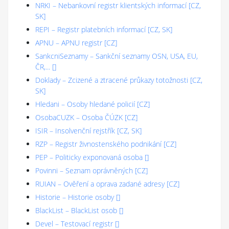
NRKI
–
Nebankovní registr klientských informací
[
CZ,
SK
]
REPI
–
Registr platebních informací
[
CZ, SK
]
APNU
–
APNU registr
[
CZ
]
SankcniSeznamy
–
Sankční seznamy OSN, USA, EU,
ČR,...
[
]
Doklady
–
Zcizené a ztracené průkazy totožnosti
[
CZ,
SK
]
Hledani
–
Osoby hledané policií
[
CZ
]
OsobaCUZK
–
Osoba ČÚZK
[
CZ
]
ISIR
–
Insolvenční rejstřík
[
CZ, SK
]
RZP
–
Registr živnostenského podnikání
[
CZ
]
PEP
–
Politicky exponovaná osoba
[
]
Povinni
–
Seznam oprávněných
[
CZ
]
RUIAN
–
Ověření a oprava zadané adresy
[
CZ
]
Historie
–
Historie osoby
[
]
BlackList
–
BlackList osob
[
]
Devel
–
Testovací registr
[
]