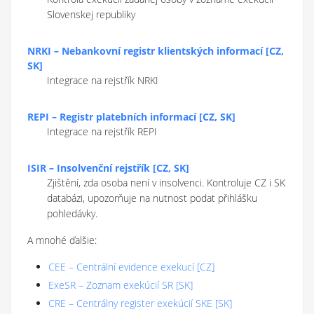
Slovenskej republiky
NRKI
–
Nebankovní registr klientských informací
[
CZ,
SK
]
Integrace na rejstřík NRKI
REPI
–
Registr platebních informací
[
CZ, SK
]
Integrace na rejstřík REPI
ISIR
–
Insolvenční rejstřík
[
CZ, SK
]
Zjištění, zda osoba není v insolvenci. Kontroluje CZ i SK
databázi, upozorňuje na nutnost podat přihlášku
pohledávky.
A mnohé ďalšie
:
CEE
–
Centrální evidence exekucí
[
CZ
]
ExeSR
–
Zoznam exekúcií SR
[
SK
]
CRE
–
Centrálny register exekúcií SKE
[
SK
]