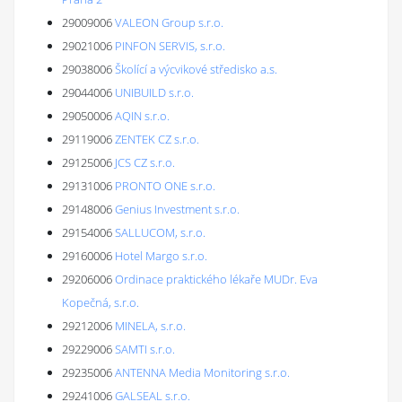
29009006
VALEON Group s.r.o.
29021006
PINFON SERVIS, s.r.o.
29038006
Školící a výcvikové středisko a.s.
29044006
UNIBUILD s.r.o.
29050006
AQIN s.r.o.
29119006
ZENTEK CZ s.r.o.
29125006
JCS CZ s.r.o.
29131006
PRONTO ONE s.r.o.
29148006
Genius Investment s.r.o.
29154006
SALLUCOM, s.r.o.
29160006
Hotel Margo s.r.o.
29206006
Ordinace praktického lékaře MUDr. Eva
Kopečná, s.r.o.
29212006
MINELA, s.r.o.
29229006
SAMTI s.r.o.
29235006
ANTENNA Media Monitoring s.r.o.
29241006
GALSEAL s.r.o.