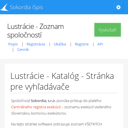
Sokordia iSpis
Lustrácie - Zoznam
Vyskúšať!
spoločností
Popis
Registrácia
Ukážka
Registre
API
Cenník
Lustrácie - Katalóg - Stránka
pre vyhľadávače
Spoločnosť
Sokordia, s.r.o.
ponúka prístup do platého
Centrálneho registra exekúcií
– zoznamu exekúcií vedeného
Slovenskou komorou exekútorov.
Na tejto stránke software zobrazuje zoznam VŠETKÝCH