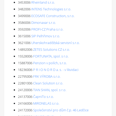
3453006
Rheinland s.r.o.
3482006
INTENS Technologies s.r.o.
3499006
ECOSAFE Construction, s.r.o.
3586006
Dimonaxar s.r.o.
3592006
PROFI-CZ Praha s.r.o.
3615006
SIP Pelhřimov s.r.o.
3621006
Uherskohradišťská servisní s.r.o.
14892006
ZETES Solutions CZ s.r.o.
15528006
FORTUNATA, spol. s r.o.
15887006
Penzion v polích, s.r.o.
18236006
P R I O N O R D a. s. - v likvidaci
22795006
FRK VÝROBA s.r.o.
22801006
Clean Solution s.r.o.
24120006
TIAN SHAN, spol. s r.o.
24137006
ČapniTo s.r.o.
24166006
MIRONELAS s.r.o.
24172006
Společenství pro dům č.p. 46 Ledčice