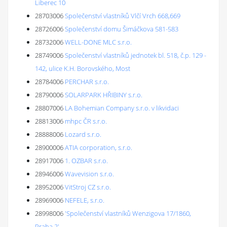
Liberec 10
28703006
Společenství vlastníků Vlčí Vrch 668,669
28726006
Společenství domu Šimáčkova 581-583
28732006
WELL-DONE MLC s.r.o.
28749006
Společenství vlastníků jednotek bl. 518, č.p. 129 -
142, ulice K.H. Borovského, Most
28784006
PERCHAR s.r.o.
28790006
SOLARPARK HŘIBINY s.r.o.
28807006
LA Bohemian Company s.r.o. v likvidaci
28813006
mhpc ČR s.r.o.
28888006
Lozard s.r.o.
28900006
ATIA corporation, s.r.o.
28917006
1. OZBAR s.r.o.
28946006
Wavevision s.r.o.
28952006
VitStroj CZ s.r.o.
28969006
NEFELE, s.r.o.
28998006
'Společenství vlastníků Wenzigova 17/1860,
Praha 2'