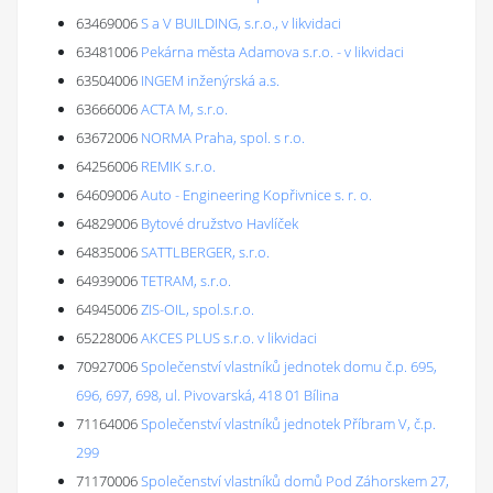
63469006
S a V BUILDING, s.r.o., v likvidaci
63481006
Pekárna města Adamova s.r.o. - v likvidaci
63504006
INGEM inženýrská a.s.
63666006
ACTA M, s.r.o.
63672006
NORMA Praha, spol. s r.o.
64256006
REMIK s.r.o.
64609006
Auto - Engineering Kopřivnice s. r. o.
64829006
Bytové družstvo Havlíček
64835006
SATTLBERGER, s.r.o.
64939006
TETRAM, s.r.o.
64945006
ZIS-OIL, spol.s.r.o.
65228006
AKCES PLUS s.r.o. v likvidaci
70927006
Společenství vlastníků jednotek domu č.p. 695,
696, 697, 698, ul. Pivovarská, 418 01 Bílina
71164006
Společenství vlastníků jednotek Příbram V, č.p.
299
71170006
Společenství vlastníků domů Pod Záhorskem 27,