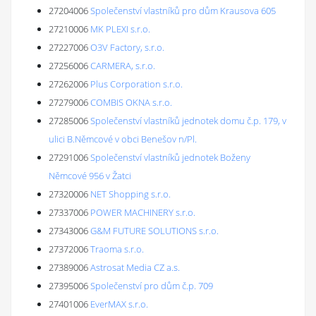
27204006
Společenství vlastníků pro dům Krausova 605
27210006
MK PLEXI s.r.o.
27227006
O3V Factory, s.r.o.
27256006
CARMERA, s.r.o.
27262006
Plus Corporation s.r.o.
27279006
COMBIS OKNA s.r.o.
27285006
Společenství vlastníků jednotek domu č.p. 179, v
ulici B.Němcové v obci Benešov n/Pl.
27291006
Společenství vlastníků jednotek Boženy
Němcové 956 v Žatci
27320006
NET Shopping s.r.o.
27337006
POWER MACHINERY s.r.o.
27343006
G&M FUTURE SOLUTIONS s.r.o.
27372006
Traoma s.r.o.
27389006
Astrosat Media CZ a.s.
27395006
Společenství pro dům č.p. 709
27401006
EverMAX s.r.o.