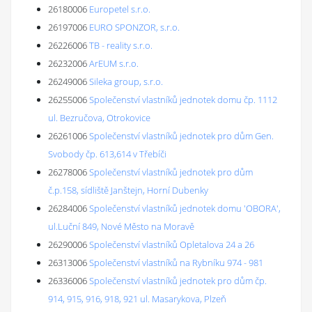
26180006
Europetel s.r.o.
26197006
EURO SPONZOR, s.r.o.
26226006
TB - reality s.r.o.
26232006
ArEUM s.r.o.
26249006
Sileka group, s.r.o.
26255006
Společenství vlastníků jednotek domu čp. 1112
ul. Bezručova, Otrokovice
26261006
Společenství vlastníků jednotek pro dům Gen.
Svobody čp. 613,614 v Třebíči
26278006
Společenství vlastníků jednotek pro dům
č.p.158, sídliště Janštejn, Horní Dubenky
26284006
Společenství vlastníků jednotek domu 'OBORA',
ul.Luční 849, Nové Město na Moravě
26290006
Společenství vlastníků Opletalova 24 a 26
26313006
Společenství vlastníků na Rybníku 974 - 981
26336006
Společenství vlastníků jednotek pro dům čp.
914, 915, 916, 918, 921 ul. Masarykova, Plzeň