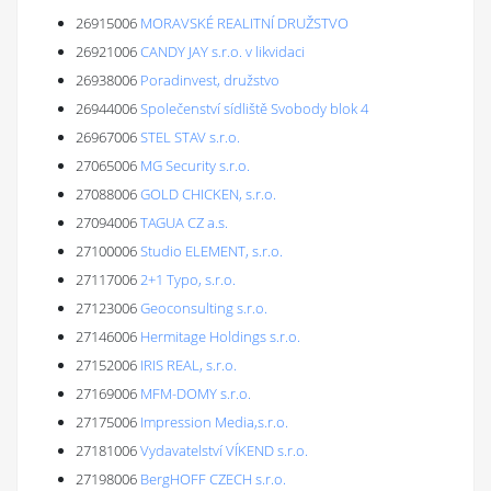
26915006
MORAVSKÉ REALITNÍ DRUŽSTVO
26921006
CANDY JAY s.r.o. v likvidaci
26938006
Poradinvest, družstvo
26944006
Společenství sídliště Svobody blok 4
26967006
STEL STAV s.r.o.
27065006
MG Security s.r.o.
27088006
GOLD CHICKEN, s.r.o.
27094006
TAGUA CZ a.s.
27100006
Studio ELEMENT, s.r.o.
27117006
2+1 Typo, s.r.o.
27123006
Geoconsulting s.r.o.
27146006
Hermitage Holdings s.r.o.
27152006
IRIS REAL, s.r.o.
27169006
MFM-DOMY s.r.o.
27175006
Impression Media,s.r.o.
27181006
Vydavatelství VÍKEND s.r.o.
27198006
BergHOFF CZECH s.r.o.