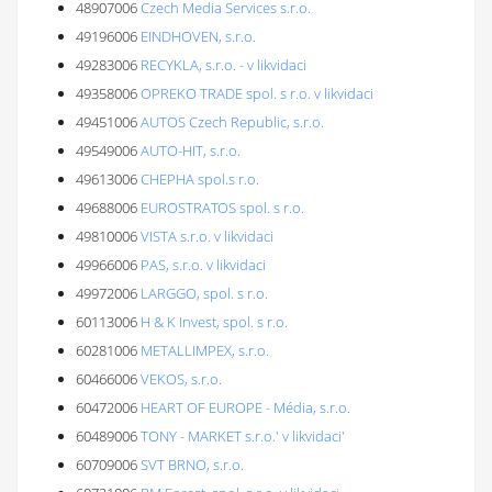
48907006
Czech Media Services s.r.o.
49196006
EINDHOVEN, s.r.o.
49283006
RECYKLA, s.r.o. - v likvidaci
49358006
OPREKO TRADE spol. s r.o. v likvidaci
49451006
AUTOS Czech Republic, s.r.o.
49549006
AUTO-HIT, s.r.o.
49613006
CHEPHA spol.s r.o.
49688006
EUROSTRATOS spol. s r.o.
49810006
VISTA s.r.o. v likvidaci
49966006
PAS, s.r.o. v likvidaci
49972006
LARGGO, spol. s r.o.
60113006
H & K Invest, spol. s r.o.
60281006
METALLIMPEX, s.r.o.
60466006
VEKOS, s.r.o.
60472006
HEART OF EUROPE - Média, s.r.o.
60489006
TONY - MARKET s.r.o.' v likvidaci'
60709006
SVT BRNO, s.r.o.