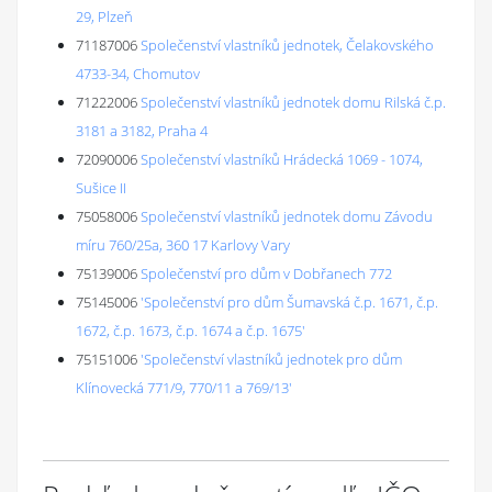
29, Plzeň
71187006
Společenství vlastníků jednotek, Čelakovského
4733-34, Chomutov
71222006
Společenství vlastníků jednotek domu Rilská č.p.
3181 a 3182, Praha 4
72090006
Společenství vlastníků Hrádecká 1069 - 1074,
Sušice II
75058006
Společenství vlastníků jednotek domu Závodu
míru 760/25a, 360 17 Karlovy Vary
75139006
Společenství pro dům v Dobřanech 772
75145006
'Společenství pro dům Šumavská č.p. 1671, č.p.
1672, č.p. 1673, č.p. 1674 a č.p. 1675'
75151006
'Společenství vlastníků jednotek pro dům
Klínovecká 771/9, 770/11 a 769/13'