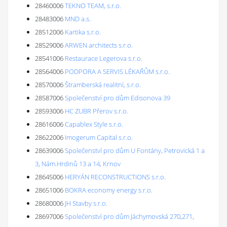
28460006
TEKNO TEAM, s.r.o.
28483006
MND a.s.
28512006
Kartika s.r.o.
28529006
ARWEN architects s.r.o.
28541006
Restaurace Legerova s.r.o.
28564006
PODPORA A SERVIS LÉKAŘŮM s.r.o.
28570006
Štramberská realitní, s.r.o.
28587006
Společenství pro dům Edisonova 39
28593006
HC ZUBR Přerov s.r.o.
28616006
Capablex Style s.r.o.
28622006
Imogerum Capital s.r.o.
28639006
Společenství pro dům U Fontány, Petrovická 1 a
3, Nám.Hrdinů 13 a 14, Krnov
28645006
HERYÁN RECONSTRUCTIONS s.r.o.
28651006
BOKRA economy energy s.r.o.
28680006
JH Stavby s.r.o.
28697006
Společenství pro dům Jáchymovská 270,271,