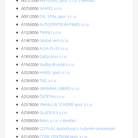
60721006
RM Forest, spol. s r.o. v likvidaci
60750006
SVAPO, s.r.o.
60912006
D.K. STAV, spol. s r. o.
61056006
AUTOCENTRUM PIMES s.r.o.
61328006
TWINLI s.r.o.
61467006
Global rent s.r.o.
61502006
ALFA PLUS s.r.o.
61855006
DaDa plus s.r.o.
61942006
Služby Bruntál s.r.o.
62028006
HAKEL spol. s r.o.
62364006
TNZ, s.r.o.
62416006
GRAMMA LIBERO s.r.o.
62526006
ČEČETKA s.r.o.
62578006
YNKÄLL & TCHÖRR spol. s r.o.
62584006
GLADIUS II s.r.o.
62908006
Balin, s.r.o. v likvidaci
62966006
CD PLAY, společnost s ručením omezeným
63145006
CONY CENTRUM spol. s r.o.