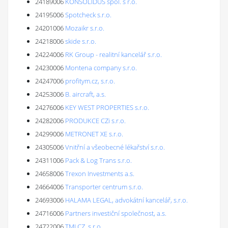
24189006
KONSOLIDUS spol. s r.o.
24195006
Spotcheck s.r.o.
24201006
Mozaikr s.r.o.
24218006
skide s.r.o.
24224006
RK Group - realitní kancelář s.r.o.
24230006
Montena company s.r.o.
24247006
profitym.cz, s.r.o.
24253006
B. aircraft, a.s.
24276006
KEY WEST PROPERTIES s.r.o.
24282006
PRODUKCE CZi s.r.o.
24299006
METRONET XE s.r.o.
24305006
Vnitřní a všeobecné lékařství s.r.o.
24311006
Pack & Log Trans s.r.o.
24658006
Trexon Investments a.s.
24664006
Transporter centrum s.r.o.
24693006
HALAMA LEGAL, advokátní kancelář, s.r.o.
24716006
Partners investiční společnost, a.s.
24722006
TMI CZ, s.r.o.