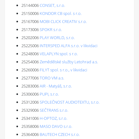
25144006
CONSET, s.r.o.
25150006
KONDOR CB spol. s r.o.
25167006
MOBI CLICK CREATIV s.r.o.
25173006
SPOKR s.r.o.
25202006
PLAY WORLD, s.r.o.
25225006
INTERSPED ALFA s.r.o. v likvidaci
25248006
VELAPLYN spol. s r.o.
25254006
Zemědělské služby Letohrad a.s.
25260006
FILYT spol. s r.o., v likvidaci
25277006
TORO VM a.s.
25283006
AIR - Matyáš, s.r.o.
25306006
PUPI, s.r.o.
25312006
SPOLEČNOST AUDIOTEXTU, s.r.o.
25329006
SEČTRANS s.r.o.
25341006
H-OPTOZ, s.r.o.
25358006
MASO DAVO s.r.o.
25364006
BAUTECH CZECH s.r.o.