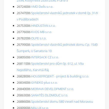
2534, Kodymova 2535-2536, Praha 5
26724006
VMD Dolls s.r.o.
26747006
Společenství vlastníků jednotek v domě čp. 31/II
v Poděbradech
26753006
HINDUSTAN s.r.o.
26776006
KVOS MB s.r.o.
26782006
OLPE s.r.o.
26799006
Společenství vlastníků jednotek domu č.p. 1540
Šumperk, U Sanatoria 10
26805006
INTERSACK CZ s.r.o.
26811006
Společenství pro dům čp. 612, ul. Víta
Nejedlého, Karviná-Ráj
26828006
HOUSEPROJEKT - project & building s.r.o.
26834006
GYNEKO plus s.r.o.
26840006
MORAVA DEVELOPMENT s.r.o.
26863006
SANATĚS OLOMOUC s.r.o.
26886006
Společenství domu 580 Veselí nad Moravou
26909006
MALUX s.r.o.