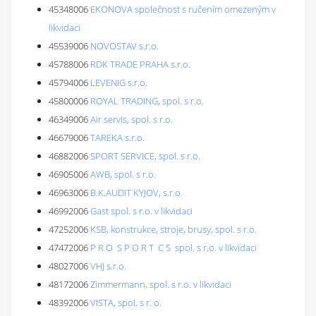
45348006
EKONOVA společnost s ručením omezeným v
likvidaci
45539006
NOVOSTAV s.r.o.
45788006
RDK TRADE PRAHA s.r.o.
45794006
LEVENIG s.r.o.
45800006
ROYAL TRADING, spol. s r.o.
46349006
Air servis, spol. s r.o.
46679006
TAREKA s.r.o.
46882006
SPORT SERVICE, spol. s r.o.
46905006
AWB, spol. s r.o.
46963006
B.K.AUDIT KYJOV, s.r.o.
46992006
Gast spol. s r.o. v likvidaci
47252006
KSB, konstrukce, stroje, brusy, spol. s r.o.
47472006
P R O S P O R T C S spol. s r.o. v likvidaci
48027006
VHJ s.r.o.
48172006
Zimmermann, spol. s r.o. v likvidaci
48392006
VISTA, spol. s r. o.