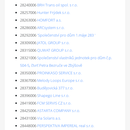
28240006
BRH Trans oil spol. s r.o.
28257006
Hunter Frýdek s.r.o.
28263006
HOMFORT a.s.
28286006
ARCsystem s.r.o.
28292006
'Společenství pro dům 1.máje 283 '
28309006
JATOL GROUP s.r.o.
28315006
QUWAT GROUP s.r.o.
28321006
Společenství vlastníků jednotek pro dům č.p.
504-5, čtvrť Petra Bezruče ve Zbýšově
28350006
PROINKASO SERVICE s.r.o.
28367006
Melody Loops Europe s.r.o.
28373006
Budějovická 377 s.r.o.
28396006
Shapego Line s.r.o.
28419006
FCM SERVIS CZ s.r.o.
28425006
ASTARTA COMPANY s.r.o.
28431006
Via Solaris a.s.
28448006
PERSPEKTIVA IMPEREAL real s.r.o.