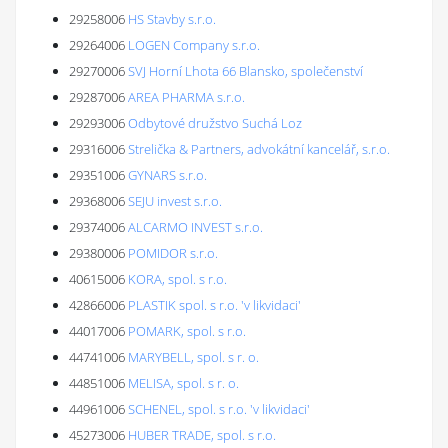
29258006
HS Stavby s.r.o.
29264006
LOGEN Company s.r.o.
29270006
SVJ Horní Lhota 66 Blansko, společenství
29287006
AREA PHARMA s.r.o.
29293006
Odbytové družstvo Suchá Loz
29316006
Strelička & Partners, advokátní kancelář, s.r.o.
29351006
GYNARS s.r.o.
29368006
SEJU invest s.r.o.
29374006
ALCARMO INVEST s.r.o.
29380006
POMIDOR s.r.o.
40615006
KORA, spol. s r.o.
42866006
PLASTIK spol. s r.o. 'v likvidaci'
44017006
POMARK, spol. s r.o.
44741006
MARYBELL, spol. s r. o.
44851006
MELISA, spol. s r. o.
44961006
SCHENEL, spol. s r.o. 'v likvidaci'
45273006
HUBER TRADE, spol. s r.o.