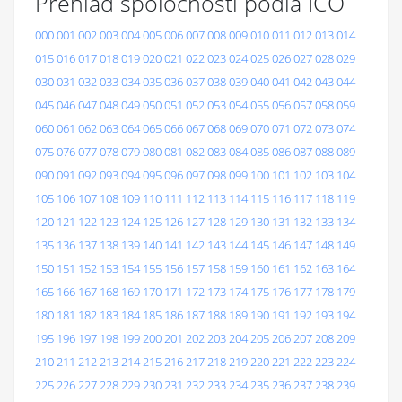
Prehľad spoločností podľa IČO
000
001
002
003
004
005
006
007
008
009
010
011
012
013
014
015
016
017
018
019
020
021
022
023
024
025
026
027
028
029
030
031
032
033
034
035
036
037
038
039
040
041
042
043
044
045
046
047
048
049
050
051
052
053
054
055
056
057
058
059
060
061
062
063
064
065
066
067
068
069
070
071
072
073
074
075
076
077
078
079
080
081
082
083
084
085
086
087
088
089
090
091
092
093
094
095
096
097
098
099
100
101
102
103
104
105
106
107
108
109
110
111
112
113
114
115
116
117
118
119
120
121
122
123
124
125
126
127
128
129
130
131
132
133
134
135
136
137
138
139
140
141
142
143
144
145
146
147
148
149
150
151
152
153
154
155
156
157
158
159
160
161
162
163
164
165
166
167
168
169
170
171
172
173
174
175
176
177
178
179
180
181
182
183
184
185
186
187
188
189
190
191
192
193
194
195
196
197
198
199
200
201
202
203
204
205
206
207
208
209
210
211
212
213
214
215
216
217
218
219
220
221
222
223
224
225
226
227
228
229
230
231
232
233
234
235
236
237
238
239