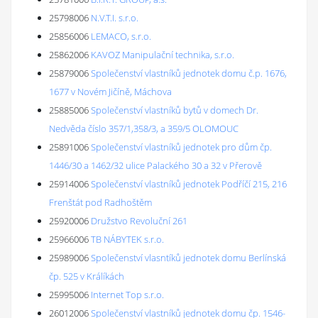
25798006
N.V.T.I. s.r.o.
25856006
LEMACO, s.r.o.
25862006
KAVOZ Manipulační technika, s.r.o.
25879006
Společenství vlastníků jednotek domu č.p. 1676,
1677 v Novém Jičíně, Máchova
25885006
Společenství vlastníků bytů v domech Dr.
Nedvěda číslo 357/1,358/3, a 359/5 OLOMOUC
25891006
Společenství vlastníků jednotek pro dům čp.
1446/30 a 1462/32 ulice Palackého 30 a 32 v Přerově
25914006
Společenství vlastníků jednotek Podříčí 215, 216
Frenštát pod Radhoštěm
25920006
Družstvo Revoluční 261
25966006
TB NÁBYTEK s.r.o.
25989006
Společenství vlasntíků jednotek domu Berlínská
čp. 525 v Králíkách
25995006
Internet Top s.r.o.
26012006
Společenství vlastníků jednotek domu čp. 1546-