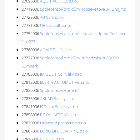
27696006
AQUITRADE CZ, s.r.o.
27719006
Společenství pro dům Rooseveltova 34, Znojmo
27725006
AB Cam s.r.o.
27731006
UB Consult, s.r.o.
27754006
Společenství vlastníků jednotek domu Pustiměř
č.p. 223
27760006
ADMIT PLUS s.r.o.
27777006
Společenství pro dům Prievidzská 3088/23B,
Šumperk
27783006
JM IZOL s.r.o., v likvidaci
27812006
ELERTE AUTOMOTIVE s.r.o.
27829006
Společenství Horní 64
27835006
AKKAD Reality s.r.o.
27841006
IS Team Security s.r.o.
27858006
ROYAL ASTONA s.r.o.
27870006
Firewood protection s.r.o.
27887006
LONG LIFE LEARNING s.r.o.
27916006
VL NONI s.r.o.