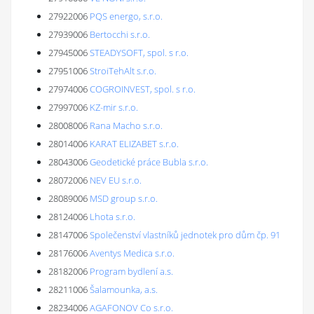
27922006
PQS energo, s.r.o.
27939006
Bertocchi s.r.o.
27945006
STEADYSOFT, spol. s r.o.
27951006
StroiTehAlt s.r.o.
27974006
COGROINVEST, spol. s r.o.
27997006
KZ-mir s.r.o.
28008006
Rana Macho s.r.o.
28014006
KARAT ELIZABET s.r.o.
28043006
Geodetické práce Bubla s.r.o.
28072006
NEV EU s.r.o.
28089006
MSD group s.r.o.
28124006
Lhota s.r.o.
28147006
Společenství vlastníků jednotek pro dům čp. 91
28176006
Aventys Medica s.r.o.
28182006
Program bydlení a.s.
28211006
Šalamounka, a.s.
28234006
AGAFONOV Co s.r.o.