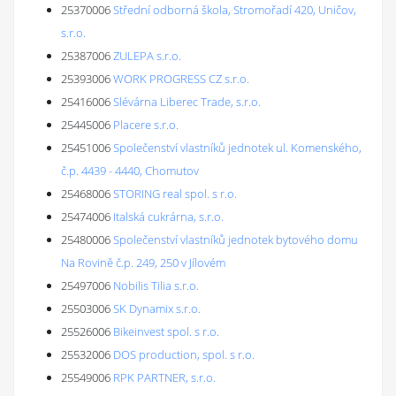
25370006
Střední odborná škola, Stromořadí 420, Uničov,
s.r.o.
25387006
ZULEPA s.r.o.
25393006
WORK PROGRESS CZ s.r.o.
25416006
Slévárna Liberec Trade, s.r.o.
25445006
Placere s.r.o.
25451006
Společenství vlastníků jednotek ul. Komenského,
č.p. 4439 - 4440, Chomutov
25468006
STORING real spol. s r.o.
25474006
Italská cukrárna, s.r.o.
25480006
Společenství vlastníků jednotek bytového domu
Na Rovině č.p. 249, 250 v Jílovém
25497006
Nobilis Tilia s.r.o.
25503006
SK Dynamix s.r.o.
25526006
Bikeinvest spol. s r.o.
25532006
DOS production, spol. s r.o.
25549006
RPK PARTNER, s.r.o.