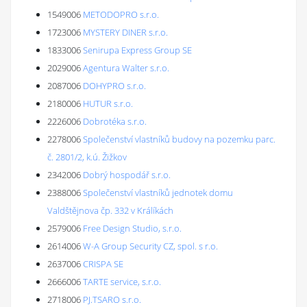
1549006
METODOPRO s.r.o.
1723006
MYSTERY DINER s.r.o.
1833006
Senirupa Express Group SE
2029006
Agentura Walter s.r.o.
2087006
DOHYPRO s.r.o.
2180006
HUTUR s.r.o.
2226006
Dobrotéka s.r.o.
2278006
Společenství vlastníků budovy na pozemku parc.
č. 2801/2, k.ú. Žižkov
2342006
Dobrý hospodář s.r.o.
2388006
Společenství vlastníků jednotek domu
Valdštějnova čp. 332 v Králíkách
2579006
Free Design Studio, s.r.o.
2614006
W-A Group Security CZ, spol. s r.o.
2637006
CRISPA SE
2666006
TARTE service, s.r.o.
2718006
PJ.TSARO s.r.o.