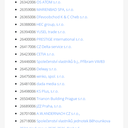
26342006
OS ATOM s.r.o.
26359006
MARIENBAD SPA, s.r.o.
26365006
Dřevoobchod K & C Cheb s.r.o.
26388006
HEC group, s.r.o.
26394006
YUSEL trade s.r.o.
26400006
PRESTIGE international s.r.o.
26417006
CZ Delta-service s.r.o.
26423006
CETIA s.r.o.
26446006
Společenství vlastníků b.j., Příbram VIII/83
26452006
Delway s.r.o.
26475006
winko, spol. s r.o.
26481006
dada media s.r.o.
26498006
KS Plus, s.r.o.
26504006
Trianon Building Prague s.r.o.
26689006
JZZ Praha, s.r.o.
26701006
A.W.ANDERNACH CZ s.r.o.,
26718006
Společenství vlastníků jednotek Běhounkova