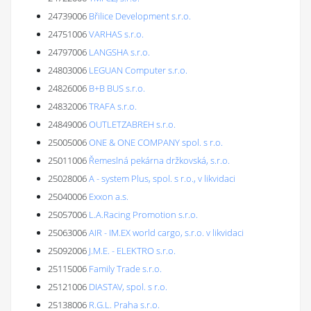
24739006
Břilice Development s.r.o.
24751006
VARHAS s.r.o.
24797006
LANGSHA s.r.o.
24803006
LEGUAN Computer s.r.o.
24826006
B+B BUS s.r.o.
24832006
TRAFA s.r.o.
24849006
OUTLETZABREH s.r.o.
25005006
ONE & ONE COMPANY spol. s r.o.
25011006
Řemeslná pekárna držkovská, s.r.o.
25028006
A - system Plus, spol. s r.o., v likvidaci
25040006
Exxon a.s.
25057006
L.A.Racing Promotion s.r.o.
25063006
AIR - IM.EX world cargo, s.r.o. v likvidaci
25092006
J.M.E. - ELEKTRO s.r.o.
25115006
Family Trade s.r.o.
25121006
DIASTAV, spol. s r.o.
25138006
R.G.L. Praha s.r.o.