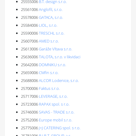
25555006
B.T. design s.r.o.
25561006
Anglofil, s.r.o.
25578006
GATACA, s.r.o.
25584006
LIOL, s.r.o.
25590006
TRESCHL s.r.o.
25607006
AMED s.r.o.
25613006
Garáže Vltava s.r.o.
25636006
TALOTA, s.r.o. v likvidaci
25642006
DOMNIKU s.r.o.
25659006
CMfin s.r.o.
25688006
ALCOR Lodenice, s.r.o.
25700006
Faktus s.r.o.
25717006
LEVERAGE, s.r.o.
25723006
RAPAX spol. s r.o.
25746006
SAVAS - TRADE s.r.o.
25752006
Europe mobil s.r.o.
25775006
J+J CATERING spol. s r.o.
25781006
B.I.R.T. GROUP, a.s.