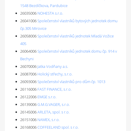
1548 Bezdíčkova, Pardubice
26035006
NOHESTA s.r.o.
26041006
Společenství vlastníků bytových jednotek domu
čp.305 Mirovice
26058006
Společenství vlastníků jednotek Mladá Vožice
405
26064006
Společenství vlastníků jednotek domu čp. 914 v
Bechyni
26070006
Jatka Vodňany a.s.
26087006
Holický střechy, s.r.o.
26093006
Společenství vlastníků pro dům čp. 1013
26116006
FAST FINANCE, s.r.o.
26122006
EMGE s.r.o.
26139006
G.M.G.VAGER, s.r.o.
26145006
ARLETA, spol. s r.o.
26151006
NAMEX, s.r.o.
26168006
COFFEELAND spol. s r.o.