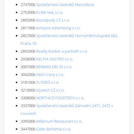
2747006
Společenství vlastníků Maroldova
2753006
KLIMI real, s.r.o.
2805006
Bioodpady CZ s.r.o.
2811006
eVisions Advertising s.r.o.
2857006
Společenství vlastníků Hornoměcholupská 662,
Praha 10
2892006
Reality Körber a partneři s.r.o.
2938006
KELPIA GASTRO s.r.o.
3007006
BENMAX DELTA s.r.o.
3042006
Akční Ceny s.r.o.
3181006
FLYDEO s.r.o.
3210006
iQutech CZ s.r.o.
3308006
NORTHCO FOODTECH s.r.o.
3337006
Společenství vlastníků Zahradní 2471, 2472 v
Lounech
3395006
Millenium Restaurant s.r.o.
3447006
Cider Bohemia s.r.o.