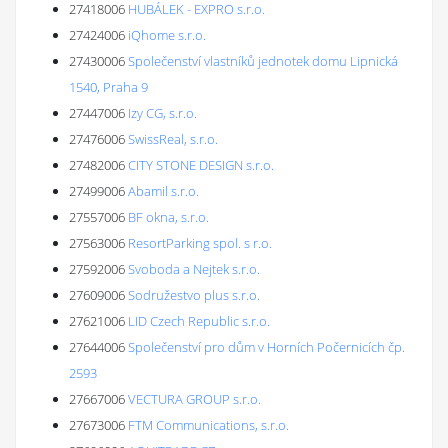
27418006
HUBÁLEK - EXPRO s.r.o.
27424006
iQhome s.r.o.
27430006
Společenství vlastníků jednotek domu Lipnická
1540, Praha 9
27447006
Izy CG, s.r.o.
27476006
SwissReal, s.r.o.
27482006
CITY STONE DESIGN s.r.o.
27499006
Abamil s.r.o.
27557006
BF okna, s.r.o.
27563006
ResortParking spol. s r.o.
27592006
Svoboda a Nejtek s.r.o.
27609006
Sodružestvo plus s.r.o.
27621006
LID Czech Republic s.r.o.
27644006
Společenství pro dům v Horních Počernicích čp.
2593
27667006
VECTURA GROUP s.r.o.
27673006
FTM Communications, s.r.o.