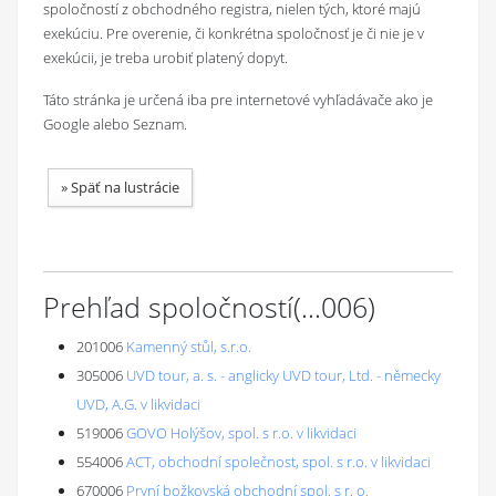
spoločností z obchodného registra, nielen tých, ktoré majú
exekúciu. Pre overenie, či konkrétna spoločnosť je či nie je v
exekúcii, je treba urobiť platený dopyt.
Táto stránka je určená iba pre internetové vyhľadávače ako je
Google alebo Seznam.
»
Späť na lustrácie
Prehľad spoločností
(...
006
)
201006
Kamenný stůl, s.r.o.
305006
UVD tour, a. s. - anglicky UVD tour, Ltd. - německy
UVD, A.G. v likvidaci
519006
GOVO Holýšov, spol. s r.o. v likvidaci
554006
ACT, obchodní společnost, spol. s r.o. v likvidaci
670006
První božkovská obchodní spol. s r. o.