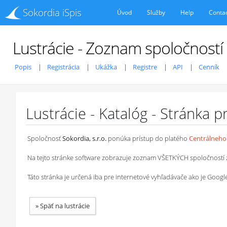
Sokordia iSpis
Úvod
Služby
Help
Conta
Lustrácie - Zoznam spoločností
Popis
Registrácia
Ukážka
Registre
API
Cenník
Lustrácie - Katalóg - Stránka 
Spoločnosť
Sokordia, s.r.o.
ponúka prístup do platého
Centrálneho 
Na tejto stránke software zobrazuje zoznam VŠETKÝCH spoločností z ob
Táto stránka je určená iba pre internetové vyhľadávače ako je Goog
»
Späť na lustrácie