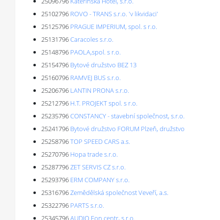
25096796
Kateřinská Hotel, s.r.o.
25102796
ROVO - TRANS s.r.o. 'v likvidaci'
25125796
PRAGUE IMPERIUM, spol. s r.o.
25131796
Caracoles s.r.o.
25148796
PAOLA,spol. s r.o.
25154796
Bytové družstvo BEZ 13
25160796
RAMVEJ BUS s.r.o.
25206796
LANTIN PRONA s.r.o.
25212796
H.T. PROJEKT spol. s r.o.
25235796
CONSTANCY - stavební společnost, s.r.o.
25241796
Bytové družstvo FORUM Plzeň, družstvo
25258796
TOP SPEED CARS a.s.
25270796
Hopa trade s.r.o.
25287796
ZET SERVIS CZ s.r.o.
25293796
ERM COMPANY s.r.o.
25316796
Zemědělská společnost Veveří, a.s.
25322796
PARTS s.r.o.
25345796
AUDIO Fon centr, s.r.o.