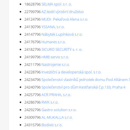
18628796
SELMA spol. s r. o.
22799796
AZ textil výrobní družstvo
24124796
MUDr. Pekařová Alena s.r.o.
24130796
YSSANA, s.r.o.
24147796
Nábytek Lupínková s.r.o.
24176796
Humares s.r.o.
24182796
SICURO SECURITY s. r. o.
24199796
HMB servis s.r.o.
24211796
Nastrojenie s.r.o.
24228796
Investiční a developerská spol. s r.o.
24234796
Společenství vlastníků jednotek domu Pod Altánem 3
24240796
Společenství pro dům Kestřanská č.p.133, Praha 4
24257796
ACR PRAHA, s.r.o.
24286796
RWK s.r.o.
24292796
Gastro solution s.r.o.
24309796
AL-MUKALLA s.r.o.
24315796
Bodixis s.r.o.