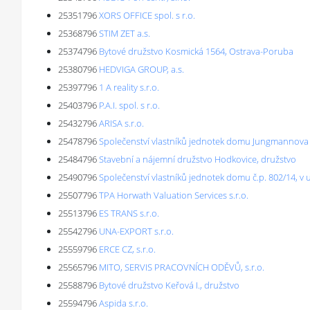
25351796
XORS OFFICE spol. s r.o.
25368796
STIM ZET a.s.
25374796
Bytové družstvo Kosmická 1564, Ostrava-Poruba
25380796
HEDVIGA GROUP, a.s.
25397796
1 A reality s.r.o.
25403796
P.A.I. spol. s r.o.
25432796
ARISA s.r.o.
25478796
Společenství vlastníků jednotek domu Jungmannova 
25484796
Stavební a nájemní družstvo Hodkovice, družstvo
25490796
Společenství vlastníků jednotek domu č.p. 802/14, v ul
25507796
TPA Horwath Valuation Services s.r.o.
25513796
ES TRANS s.r.o.
25542796
UNA-EXPORT s.r.o.
25559796
ERCE CZ, s.r.o.
25565796
MITO, SERVIS PRACOVNÍCH ODĚVŮ, s.r.o.
25588796
Bytové družstvo Keřová I., družstvo
25594796
Aspida s.r.o.