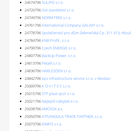
24674796
SULIPO s.r.o.
24726796
Svit stavitelství s.r.o
24749796
NORM FREE s.r.o.
24761796
International Company GALAXY s.r.o.
24778796
Společenství pro dům Zelenečská č.p. 311-313, Hlou
24784796
KNB Profit , s.r.o.
24790796
Czech ENERGIS s.r.o.
24807796
BackUp Power, s.r.o.
24813796
Petalit s.r.o.
24836796
HARLESDEN s.r.o.
24842796
eps infrastructure service s.r.o. v likvidaci
25009796
K O V I T E C s.r.o.
25015796
STP plast spol. s r.o.
25021796
Nejlepší nábytek s.r.o.
25038796
AMOSSA a.s.
25050796
ATP,ANGOLA TRADE PARTNER, s.r.o.
25073796
KIMFO s.r.o.