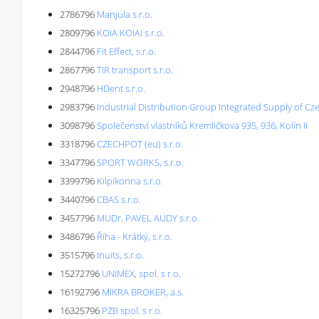
2786796
Manjula s.r.o.
2809796
KOIA KOIA! s.r.o.
2844796
Fit Effect, s.r.o.
2867796
TIR transport s.r.o.
2948796
HDent s.r.o.
2983796
Industrial Distribution Group Integrated Supply of Cze
3098796
Společenství vlastníků Kremličkova 935, 936, Kolín II
3318796
CZECHPOT (eu) s.r.o.
3347796
SPORT WORKS, s.r.o.
3399796
Kilpikonna s.r.o.
3440796
CBAS s.r.o.
3457796
MUDr. PAVEL AUDY s.r.o.
3486796
Říha - Krátký, s.r.o.
3515796
Inuits, s.r.o.
15272796
UNIMEX, spol. s r.o.
16192796
MIKRA BROKER, a.s.
16325796
PZB spol. s r.o.