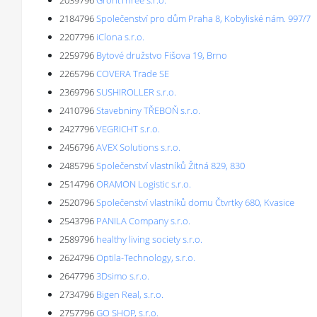
2039796
GrontThree s.r.o.
2184796
Společenství pro dům Praha 8, Kobyliské nám. 997/7
2207796
iClona s.r.o.
2259796
Bytové družstvo Fišova 19, Brno
2265796
COVERA Trade SE
2369796
SUSHIROLLER s.r.o.
2410796
Stavebniny TŘEBOŇ s.r.o.
2427796
VEGRICHT s.r.o.
2456796
AVEX Solutions s.r.o.
2485796
Společenství vlastníků Žitná 829, 830
2514796
ORAMON Logistic s.r.o.
2520796
Společenství vlastníků domu Čtvrtky 680, Kvasice
2543796
PANILA Company s.r.o.
2589796
healthy living society s.r.o.
2624796
Optila-Technology, s.r.o.
2647796
3Dsimo s.r.o.
2734796
Bigen Real, s.r.o.
2757796
GO SHOP, s.r.o.