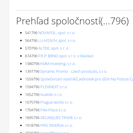
Prehľad spoločností
(...
796
)
541796
NOVAPOL, spol. s r.o.
564796
LU-KOSCH ,spol. s r.o.
570796
ALTER, spol. s r. o.
674796
P.R.P. BRNO spol. s r.o. v likvidaci
1380796
KMM Investing, s.r.o.
1397796
Dynamic Promo - czech products, s.r.o.
1559796
Společenství vlastníků jednotek pro dům Na Potoce č.p
1594796
PLEXINEXT s.r.o.
1652796
Avatido s.r.o.
1675796
Prague works s.r.o.
1704796
Pike Place s.r.o.
1895796
DELINQUES TRADE s.r.o.
1918796
PRO DIVERSA s.r.o.