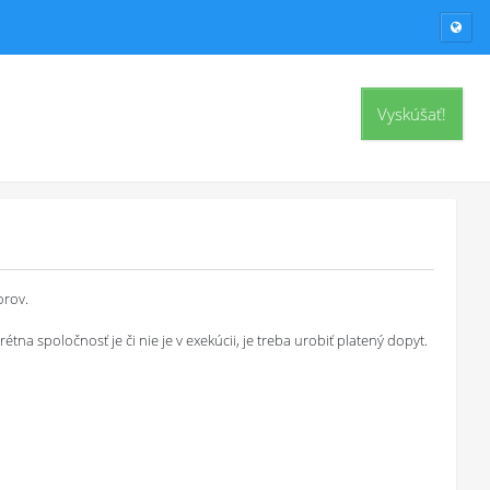
Vyskúšať!
orov.
a spoločnosť je či nie je v exekúcii, je treba urobiť platený dopyt.