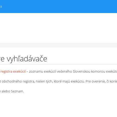
ct
pre vyhľadávače
registra exekúcií
– zoznamu exekúcií vedeného Slovenskou komorou exekút
chodného registra, nielen tých, ktoré majú exekúciu. Pre overenie, či konkrétn
le alebo Seznam.