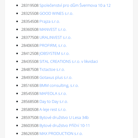
28319508
Společenství pro dům Švermova 10 a 12
28325508
GOOD WINES s.r.o.
28354508
Prajza s.r.o.
28360508
MANVEST s.r.o.
28377508
URALINVEST s.r.o.
28406508
PROFIRM, s.r.o.
28412508
JOBSYSTEM s.r.o.
28435508
SITAL CREATIONS s.r.o. v likvidaci
28487508
Tictactoe s.r.o.
28493508
Gotaxus plus s.r.o.
28516508
BMM consulting, s.r.o.
28545508
MAFEOLA s.r.o.
28568508
Day to Day s.r.o.
28580508
A-leje rest s.r.o.
28597508
Bytové družstvo U Lesa 34b
28603508
Bytové družstvo Příční 10-11
28626508
MAX PRODUCTION s.r.o.