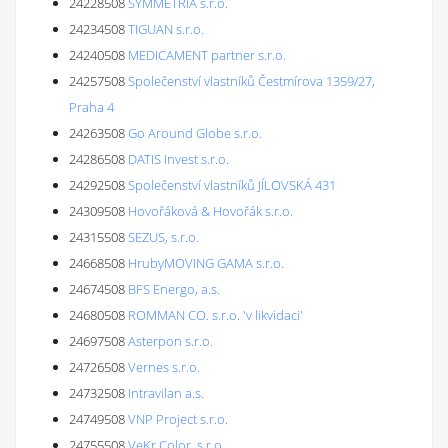
24228508
SYMMETRIA s.r.o.
24234508
TIGUAN s.r.o.
24240508
MEDICAMENT partner s.r.o.
24257508
Společenství vlastníků Čestmírova 1359/27,
Praha 4
24263508
Go Around Globe s.r.o.
24286508
DATIS Invest s.r.o.
24292508
Společenství vlastníků JÍLOVSKÁ 431
24309508
Hovořáková & Hovořák s.r.o.
24315508
SEZUS, s.r.o.
24668508
HrubyMOVING GAMA s.r.o.
24674508
BFS Energo, a.s.
24680508
ROMMAN CO. s.r.o. 'v likvidaci'
24697508
Asterpon s.r.o.
24726508
Vernes s.r.o.
24732508
Intravilan a.s.
24749508
VNP Project s.r.o.
24755508
VeKr Color, s.r.o.