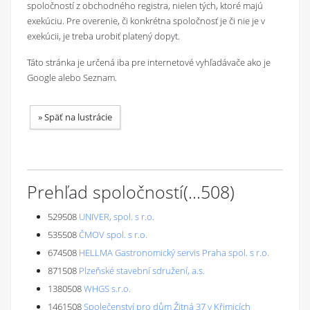
spoločností z obchodného registra, nielen tých, ktoré majú
exekúciu. Pre overenie, či konkrétna spoločnosť je či nie je v
exekúcii, je treba urobiť platený dopyt.
Táto stránka je určená iba pre internetové vyhľadávače ako je
Google alebo Seznam.
»
Späť na lustrácie
Prehľad spoločností
(...
508
)
529508
UNIVER, spol. s r.o.
535508
ČMOV spol. s r.o.
674508
HELLMA Gastronomický servis Praha spol. s r.o.
871508
Plzeňské stavební sdružení, a.s.
1380508
WHGS s.r.o.
1461508
Společenství pro dům Žitná 37 v Křimicích