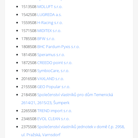
1513508
MOLUFT s.r.o.
1542508
LUGREDA a.s.
1559508
H-Racing s.r.o.
1571508
MIDITEX s.r.o.
1785508
BFW s.r.o.
1808508
BHC Pardum Pyxis s.r.o.
1814508
Speramus s.r.o.
1872508
CREEDO point s.r.o.
1901508
SymbioCare, s.r.o.
2016508
VAXLAND s.r.o.
2155508
GEO Popular s.r.o.
2184508
Společenství vlastníků pro dům Temenická
2614/21, 2615/23, Šumperk
2265508
TREND import s.r.o.
2346508
EVOL CLEAN s.r.o.
2375508
Společenství vlastníků jednotek v domě č.p. 2958,
ul. Pražská, Varnsdorf