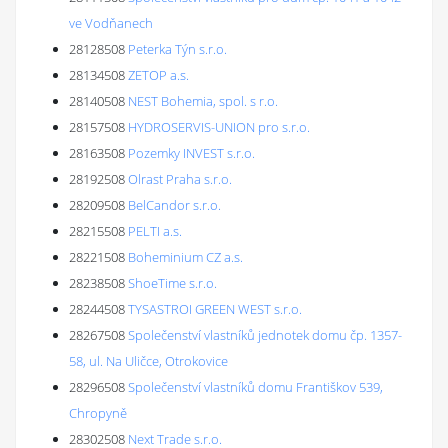
ve Vodňanech
28128508
Peterka Týn s.r.o.
28134508
ZETOP a.s.
28140508
NEST Bohemia, spol. s r.o.
28157508
HYDROSERVIS-UNION pro s.r.o.
28163508
Pozemky INVEST s.r.o.
28192508
Olrast Praha s.r.o.
28209508
BelCandor s.r.o.
28215508
PELTI a.s.
28221508
Boheminium CZ a.s.
28238508
ShoeTime s.r.o.
28244508
TYSASTROI GREEN WEST s.r.o.
28267508
Společenství vlastníků jednotek domu čp. 1357-
58, ul. Na Uličce, Otrokovice
28296508
Společenství vlastníků domu Františkov 539,
Chropyně
28302508
Next Trade s.r.o.