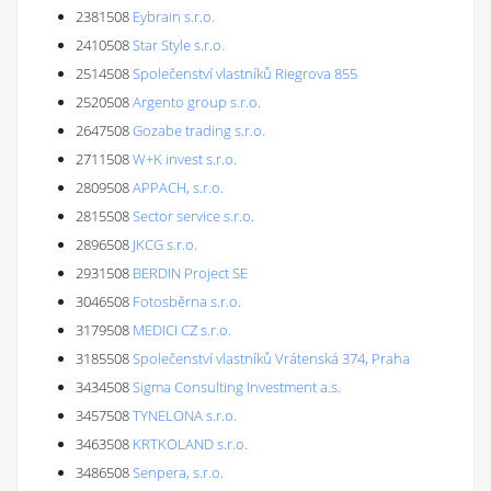
2381508
Eybrain s.r.o.
2410508
Star Style s.r.o.
2514508
Společenství vlastníků Riegrova 855
2520508
Argento group s.r.o.
2647508
Gozabe trading s.r.o.
2711508
W+K invest s.r.o.
2809508
APPACH, s.r.o.
2815508
Sector service s.r.o.
2896508
JKCG s.r.o.
2931508
BERDIN Project SE
3046508
Fotosběrna s.r.o.
3179508
MEDICI CZ s.r.o.
3185508
Společenství vlastníků Vrátenská 374, Praha
3434508
Sigma Consulting Investment a.s.
3457508
TYNELONA s.r.o.
3463508
KRTKOLAND s.r.o.
3486508
Senpera, s.r.o.