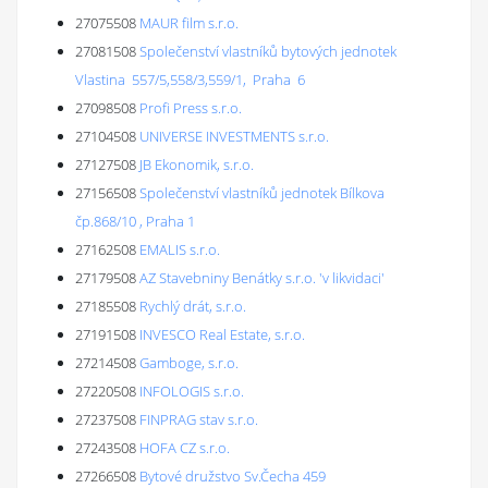
27075508
MAUR film s.r.o.
27081508
Společenství vlastníků bytových jednotek
Vlastina 557/5,558/3,559/1, Praha 6
27098508
Profi Press s.r.o.
27104508
UNIVERSE INVESTMENTS s.r.o.
27127508
JB Ekonomik, s.r.o.
27156508
Společenství vlastníků jednotek Bílkova
čp.868/10 , Praha 1
27162508
EMALIS s.r.o.
27179508
AZ Stavebniny Benátky s.r.o. 'v likvidaci'
27185508
Rychlý drát, s.r.o.
27191508
INVESCO Real Estate, s.r.o.
27214508
Gamboge, s.r.o.
27220508
INFOLOGIS s.r.o.
27237508
FINPRAG stav s.r.o.
27243508
HOFA CZ s.r.o.
27266508
Bytové družstvo Sv.Čecha 459