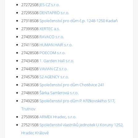
27272508
JES CZ s.r.o.
27295508
DENTAPRO s.r.o.
27318508
Společenství pro dům č.p. 1248-1250 Kadaň
27399508
XERTEC a.s.
27405508
RAVACO s.r.o.
27411508
HUMAN HAIR s.r.o.
27428508
POECOM s.r.o.
27434508
1. Garden Hall s.r.o.
27440508
VAVIAN CZ s.r.o.
27457508
S2 AGENCY s.r.o.
27463508
Společenství pro dům Chotěvice 241
27486508
Šárka Samlerová s.r.o.
27492508
Společenství pro dům P. Křížkovského 517,
Trutnov
27509508
ARMEX Hradec, s.r.o.
27521508
Společenství vlastníků jednotek U Koruny 1252,
Hradec Králové