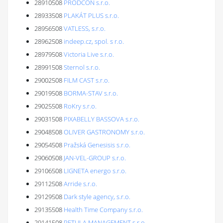
28910508
PRODCON s.r.o.
28933508
PLAKÁT PLUS s.r.o.
28956508
VATLESS, s.r.o.
28962508
indeep.cz, spol. s r.o.
28979508
Victoria Live s.r.o.
28991508
Sternol s.r.o.
29002508
FILM CAST s.r.o.
29019508
BORMA-STAV s.r.o.
29025508
RoKry s.r.o.
29031508
PIXABELLY BASSOVA s.r.o.
29048508
OLIVER GASTRONOMY s.r.o.
29054508
Pražská Genesisis s.r.o.
29060508
JAN-VEL-GROUP s.r.o.
29106508
LIGNETA energo s.r.o.
29112508
Arride s.r.o.
29129508
Dark style agency, s.r.o.
29135508
Health Time Company s.r.o.
29141508
PETULA MANAGEMENT s.r.o.