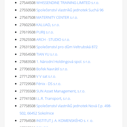
27544508
WHISSENDINE TRAINING LIMITED s.r.o.
27550508
Společenství vlastníků jednotek Suchá 96
27567508
MATERNITY CENTER s.r.o.
27602508
KALUAD, s.r.o.
27619508
PURIJ s.r.o.
27625508
ARCH - STUDIO s.r.o.
27631508
Společenství pro dům Veltrubská 872
27654508
TIAN YU s.r.o.
27683508
1. Národní Holdingová spol. s r.o.
27706508
Bořek Navrátil s.r.o.
27712508
V V sat s.r.o.
27729508
Fénix - DS s.r.o.
27735508
SUN Asset Management, s.r.o.
27741508
I.L.R. Transport, s.r.o.
27758508
Společenství vlastníků jednotek Nová č.p. 498-
502, 66452 Sokolnice
27764508
INSTITUT J. A. KOMENSKÉHO s. r. o.