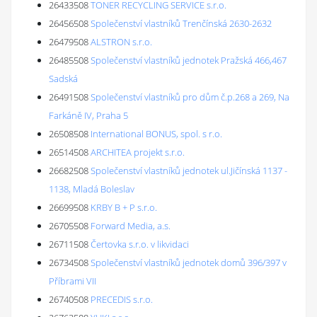
26433508
TONER RECYCLING SERVICE s.r.o.
26456508
Společenství vlastníků Trenčínská 2630-2632
26479508
ALSTRON s.r.o.
26485508
Společenství vlastníků jednotek Pražská 466,467
Sadská
26491508
Společenství vlastníků pro dům č.p.268 a 269, Na
Farkáně IV, Praha 5
26508508
International BONUS, spol. s r.o.
26514508
ARCHITEA projekt s.r.o.
26682508
Společenství vlastníků jednotek ul.Jičínská 1137 -
1138, Mladá Boleslav
26699508
KRBY B + P s.r.o.
26705508
Forward Media, a.s.
26711508
Čertovka s.r.o. v likvidaci
26734508
Společenství vlastníků jednotek domů 396/397 v
Příbrami VII
26740508
PRECEDIS s.r.o.