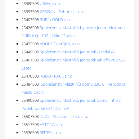
25380508
URGA, s.r.o.
25397508
GESISAN - Řehořek, s.r.o.
25403508
RUBÍN GOLD s.r.o.
25426508
Společenství vlastníků bytových jednotek domu
Sídliště čp. 1071, Mikulášovice
25432508
ADOLF CHVOJKA, s.r.o.
25449508
Společenství vlastníků jednotek Jizerská 42
25461508
Společenství vlastníků jednotek Jabloňová 2722,
Žatec
25478508
RUDO - PACK s.r.o.
25484508
'Společenství' vlastníků domu 236, ul. Nerudova,
město Děčín
25490508
Společenství vlastníků jednotek domu Jiřího z
Poděbrad 567/31, Děčín VI
25507508
DUAL - Stavební firma, s.r.o.
25513508
ASTONA s.r.o.
25536508
SEITEX, s.r.o.