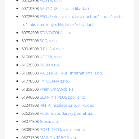
60702508
ROSTA, s.r.o.
60719508
SANTONEL s.r.o. - v likvidaci
60725508
ESO /Exkluzivní služby a obchod/, společnost s
ručením omezeným Hodonín 'v likvidaci'
60754508
STAVOIZOLA s.r.o.
60777508
SCG, s.r.o.
60916508
R E L A X A a.s.
61506508
NOEMI, s.r.o.
61535508
PEDIX s.r.o.
61680508
VALENCIA FRUIT international s.r.o.
61778508
FYTOSANA s.r.o.
61859508
Premium Stock, a.s.
61946508
BLANKYT PLUS spol. s r.o.
62241508
PINTA instalace s.r.o. v likvidaci
62623508
Vodohospodářský podnik a.s.
63074508
Giusti, s.r.o.
63080508
POST DECO, a.s. v likvidaci
63271508
MAGION-TÁBOR s.r.o.