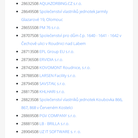
28632508
AQUAZORBING.CZ s.r.o.
28649508
Společenství vlastníků jednotek Jarmily
Glazarové 19, Olomouc
28655508
PM 76 s.r.o.
28707508
Společenství pro dům č.p. 1640 - 1641 - 1642 v
Čechově ulici v Roudnici nad Labem
28713508
EPL Group EU s.r.o.
28736508
ERVIDIA s.r.o.
28742508
KOVOMONT Roudnice, s.r.o.
28788508
LARSEN Facility s.r.o.
28794508
SAVSTAV, s.r.o.
28817508
KHLHARI s.r.o.
28823508
Společenství vlastníků jednotek Koubovka 866,
867, 868 v Červeném Kostelci
28869508
PGV COMPANY s.r.o.
28881508
LB - BRILLA s.r.o.
28904508
UZ IT SOFTWARE s. r. o.