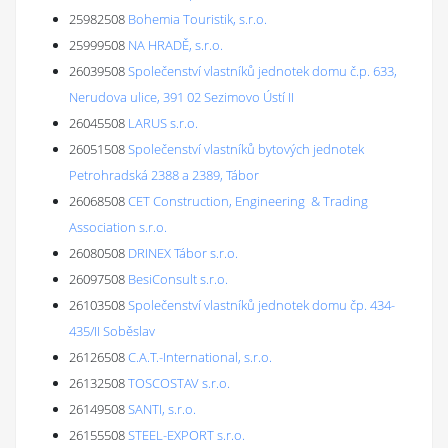
25982508
Bohemia Touristik, s.r.o.
25999508
NA HRADĚ, s.r.o.
26039508
Společenství vlastníků jednotek domu č.p. 633,
Nerudova ulice, 391 02 Sezimovo Ústí II
26045508
LARUS s.r.o.
26051508
Společenství vlastníků bytových jednotek
Petrohradská 2388 a 2389, Tábor
26068508
CET Construction, Engineering & Trading
Association s.r.o.
26080508
DRINEX Tábor s.r.o.
26097508
BesiConsult s.r.o.
26103508
Společenství vlastníků jednotek domu čp. 434-
435/II Soběslav
26126508
C.A.T.-International, s.r.o.
26132508
TOSCOSTAV s.r.o.
26149508
SANTI, s.r.o.
26155508
STEEL-EXPORT s.r.o.