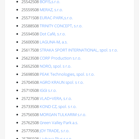
25542508
BOFIS,s.r.o.
25559508
MERAZ, s.r.o.
25571508
EURAC-PARK,s.r.o.
25588508
TRINITY CONCEPT, s.r.o.
25594508
Dot Café, s.r.o.
25600508
LAGUNA-M, a.s.
25617508
STRAKA SPORT INTERNATIONAL, spol. s r.o.
25623508
CORP Production s.r.o.
25652508
NORO, spol. s r.o.
25698508
PEAK Technologies, spol. s r.o.
25704508
AGRO KRAUN spol. s r.o.
25710508
IGGI s.r.o.
25727508
VLAD+VERA, s.r.o.
25733508
KOND CZ, spol. s r.o.
25756508
MORGAN TULKARIM s.r.o.
25762508
Green Valley Park a.s.
25779508
JOY TRADE, s.r.o.
25785508
Ljubava Plus s.r.o.