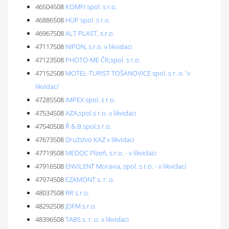
46504508
KOMFI spol. s r.o.
46886508
HUP spol. s r.o.
46967508
ALT PLAST, s.r.o.
47117508
NIPON, s.r.o. v likvidaci
47123508
PHOTO-ME ČR,spol. s r.o.
47152508
MOTEL-TURIST TOŠANOVICE spol. s r. o. 'v
likvidaci'
47285508
IMPEX spol. s r.o.
47534508
AZA,spol.s r.o. v likvidaci
47540508
Ř & B spol.s r.o.
47673508
Družstvo KAZ v likvidaci
47719508
MEDOC Plzeň, s.r.o. - v likvidaci
47916508
ENVILENT Moravia, spol. s r.o. - v likvidaci
47974508
EZAMONT s. r. o.
48037508
RR s.r.o.
48292508
JDFM s.r.o.
48396508
TABS s. r. o. v likvidaci