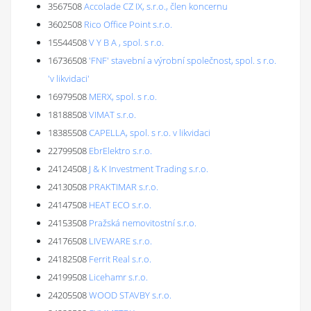
3567508
Accolade CZ IX, s.r.o., člen koncernu
3602508
Rico Office Point s.r.o.
15544508
V Y B A , spol. s r.o.
16736508
'FNF' stavební a výrobní společnost, spol. s r.o.
'v likvidaci'
16979508
MERX, spol. s r.o.
18188508
VIMAT s.r.o.
18385508
CAPELLA, spol. s r.o. v likvidaci
22799508
EbrElektro s.r.o.
24124508
J & K Investment Trading s.r.o.
24130508
PRAKTIMAR s.r.o.
24147508
HEAT ECO s.r.o.
24153508
Pražská nemovitostní s.r.o.
24176508
LIVEWARE s.r.o.
24182508
Ferrit Real s.r.o.
24199508
Licehamr s.r.o.
24205508
WOOD STAVBY s.r.o.