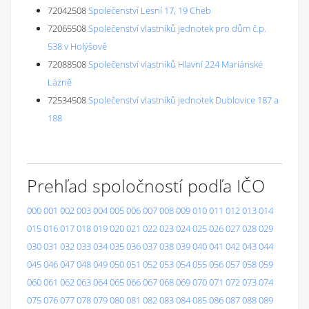
72042508
Společenství Lesní 17, 19 Cheb
72065508
Společenství vlastníků jednotek pro dům č.p.
538 v Holýšově
72088508
Společenství vlastníků Hlavní 224 Mariánské
Lázně
72534508
Společenství vlastníků jednotek Dublovice 187 a
188
Prehľad spoločností podľa IČO
000
001
002
003
004
005
006
007
008
009
010
011
012
013
014
015
016
017
018
019
020
021
022
023
024
025
026
027
028
029
030
031
032
033
034
035
036
037
038
039
040
041
042
043
044
045
046
047
048
049
050
051
052
053
054
055
056
057
058
059
060
061
062
063
064
065
066
067
068
069
070
071
072
073
074
075
076
077
078
079
080
081
082
083
084
085
086
087
088
089