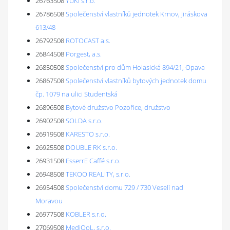
26763508
YUKI s.r.o.
26786508
Společenství vlastníků jednotek Krnov, Jiráskova
613/48
26792508
ROTOCAST a.s.
26844508
Porgest, a.s.
26850508
Společenství pro dům Holasická 894/21, Opava
26867508
Společenství vlastníků bytových jednotek domu
čp. 1079 na ulici Studentská
26896508
Bytové družstvo Pozořice, družstvo
26902508
SOLDA s.r.o.
26919508
KARESTO s.r.o.
26925508
DOUBLE RK s.r.o.
26931508
EsserrE Caffé s.r.o.
26948508
TEKOO REALITY, s.r.o.
26954508
Společenství domu 729 / 730 Veselí nad
Moravou
26977508
KOBLER s.r.o.
27069508
MediQoL, s.r.o.