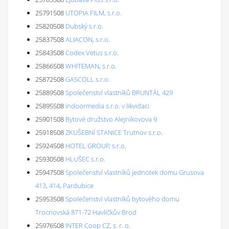
25791508
UTOPIA FILM, s.r.o.
25820508
Dubský s.r.o.
25837508
ALIACON, s.r.o.
25843508
Codex Vetus s.r.o.
25866508
WHITEMAN, s.r.o.
25872508
GASCOLL s.r.o.
25889508
Společenství vlastníků BRUNTÁL 429
25895508
indoormedia s.r.o. v likvidaci
25901508
Bytové družstvo Alejnikovova 9
25918508
ZKUŠEBNÍ STANICE Trutnov s.r.o.
25924508
HOTEL GROUP, s.r.o.
25930508
HLUŠEC s.r.o.
25947508
Společenství vlastníků jednotek domu Grusova
413, 414, Pardubice
25953508
Společenství vlastníků bytového domu
Trocnovská 871-72 Havlíčkův Brod
25976508
INTER Coop CZ, s. r. o.