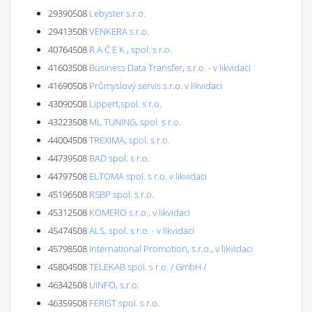
29390508
Lebyster s.r.o.
29413508
VENKERA s.r.o.
40764508
R A Č E K , spol. s r.o.
41603508
Business Data Transfer, s.r.o. - v likvidaci
41690508
Průmyslový servis s.r.o. v likvidaci
43090508
Lippert,spol. s r.o.
43223508
ML TUNING, spol. s r.o.
44004508
TREXIMA, spol. s r.o.
44739508
BAD spol. s r.o.
44797508
ELTOMA spol. s r.o. v likvidaci
45196508
RSBP spol. s r.o.
45312508
KOMERO s.r.o., v likvidaci
45474508
ALS, spol. s r.o. - v likvidaci
45798508
International Promotion, s.r.o., v likvidaci
45804508
TELEKAB spol. s r.o. / GmbH /
46342508
UINFO, s.r.o.
46359508
FERIST spol. s r.o.