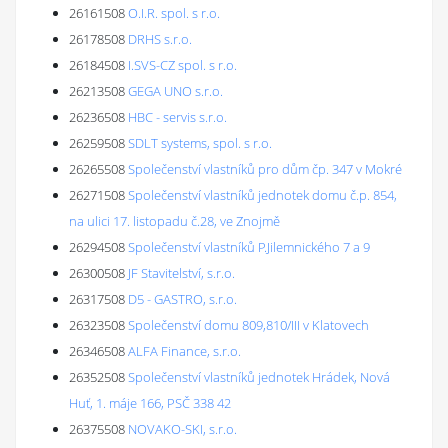
26161508
O.I.R. spol. s r.o.
26178508
DRHS s.r.o.
26184508
I.SVS-CZ spol. s r.o.
26213508
GEGA UNO s.r.o.
26236508
HBC - servis s.r.o.
26259508
SDLT systems, spol. s r.o.
26265508
Společenství vlastníků pro dům čp. 347 v Mokré
26271508
Společenství vlastníků jednotek domu č.p. 854,
na ulici 17. listopadu č.28, ve Znojmě
26294508
Společenství vlastníků P.Jilemnického 7 a 9
26300508
JF Stavitelství, s.r.o.
26317508
D5 - GASTRO, s.r.o.
26323508
Společenství domu 809,810/III v Klatovech
26346508
ALFA Finance, s.r.o.
26352508
Společenství vlastníků jednotek Hrádek, Nová
Huť, 1. máje 166, PSČ 338 42
26375508
NOVAKO-SKI, s.r.o.