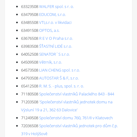
63323508
WALFER spol. s r. o.
63479508
EDUCOM, s.r.o.
63485508
VTI,s.r.o. v likvidaci
63491508
OPTOS, a.s.
63676508
R E V O Praha s.r.o.
63983508
ŠŤASTNÍ LIDÉ s.r.o.
64052508
SENATOR´S s.r.o.
64509508
Větrník, s.r.o.
64573508
LIAN CHENG spol. s r.o.
64793508
AUTOSTAR Š & F, s.r.o.
65412508
R. M. S. - plus, spol. s. r. o.
71180508
Společenství vlastníků Palackého 843 - 844
71203508
'Společenství vlastníků jednotek domu na
Výsluní 19 a 21, 362 63 Dalovice'
71249508
Společenství domu 760, 761/II v Klatovech
72036508
Společenství vlastníků jednotek pro dům č.p.
319 v Holýšově