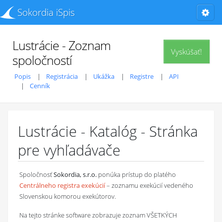
Sokordia iSpis
Lustrácie - Zoznam
Vyskúšať!
spoločností
Popis
Registrácia
Ukážka
Registre
API
Cenník
Lustrácie - Katalóg - Stránka
pre vyhľadávače
Spoločnosť
Sokordia, s.r.o.
ponúka prístup do platého
Centrálneho registra exekúcií
– zoznamu exekúcií vedeného
Slovenskou komorou exekútorov.
Na tejto stránke software zobrazuje zoznam VŠETKÝCH