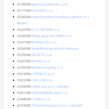
25160508
Agentura Dobrý den, s.r.o.
25177508
KaPa MED s.r.o.
25206508
Hotel Pyramida Františkovy Lázně, s.r.o. v
likvidaci
25229508
D.S.D. TECHNIK s.r.o.
25235508
Dětský aqua club HOBIT s.r.o.
25241508
Bohemia Pilz s.r.o.
25264508
Zemědělská společnost Radim a.s.
25270508
DELTA 97, s.r.o.
25287508
IN VINO, s.r.o.
25293508
Stavební projekty, s.r.o.
25316508
CATENA CZ s.r.o.
25322508
CAR CLUB s.r.o.
25339508
LIGNIS plus s.r.o. v likvidaci
25351508
STING ENERGO, spol. s r.o.
25368508
CZ IMEX, s.r.o.
25374508
TSI Communications s.r.o. 'v likvidaci'