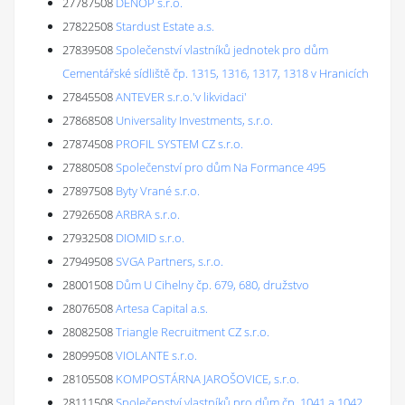
27787508
DENOP s.r.o.
27822508
Stardust Estate a.s.
27839508
Společenství vlastníků jednotek pro dům
Cementářské sídliště čp. 1315, 1316, 1317, 1318 v Hranicích
27845508
ANTEVER s.r.o.'v likvidaci'
27868508
Universality Investments, s.r.o.
27874508
PROFIL SYSTEM CZ s.r.o.
27880508
Společenství pro dům Na Formance 495
27897508
Byty Vrané s.r.o.
27926508
ARBRA s.r.o.
27932508
DIOMID s.r.o.
27949508
SVGA Partners, s.r.o.
28001508
Dům U Cihelny čp. 679, 680, družstvo
28076508
Artesa Capital a.s.
28082508
Triangle Recruitment CZ s.r.o.
28099508
VIOLANTE s.r.o.
28105508
KOMPOSTÁRNA JAROŠOVICE, s.r.o.
28111508
Společenství vlastníků pro dům čp. 1041 a 1042