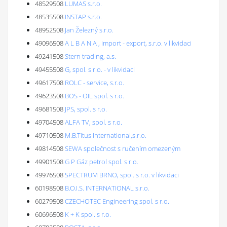
48529508
LUMAS s.r.o.
48535508
INSTAP s.r.o.
48952508
Jan Železný s.r.o.
49096508
A L B A N A , import - export, s.r.o. v likvidaci
49241508
Stern trading, a.s.
49455508
G, spol. s r.o. - v likvidaci
49617508
ROLC - service, s.r.o.
49623508
BOS - OIL spol. s r.o.
49681508
JPS, spol. s r.o.
49704508
ALFA TV, spol. s r.o.
49710508
M.B.Titus International,s.r.o.
49814508
SEWA společnost s ručením omezeným
49901508
G P Gáz petrol spol. s r.o.
49976508
SPECTRUM BRNO, spol. s r.o. v likvidaci
60198508
B.O.I.S. INTERNATIONAL s.r.o.
60279508
CZECHOTEC Engineering spol. s r.o.
60696508
K + K spol. s r.o.