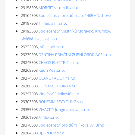
29158508
MORGIT s.r.o. v likvidaci
29164508
Společenství pro dům č.p. 1465 v Tachově
29187508
1. mediální s.r.o.
29193508
Společenství vlastníků Moravský Krumlov,
Sídliště 328, 329, 330
29222508
JNPL spol. s r.o.
29239508
DENTINA PRIVÁTNÍ ZUBNÍ ORDINACE s.r.o.
29245508
CHAOS ELECTRIC, s.r.o.
29268508
Kauri Kea s.r.o.
29274508
GLANC FACILITY s.r.o.
29280508
EUREMAD QUINTA SE
29297508
Vinařství Fabikovič s.r.o.
29303508
BOHEMIA RECYCLING s.r.o.
29355508
VIVACITY Jungmannova, s.r.o.
29361508
AJNEX s.r.o.
29378508
Společenství pro dům Jílkova 87, Brno
29384508
BJ.GROUP s.r.o.