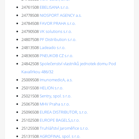
24761508
EBELISANA s.r.o.
24778508
NIOSPORT AGENCY a.s.
24784508
FAVOR PRAHA s.r.o.
24790508
VK solutions s.r.o.
24807508
PF Distribution s.r.o.
24813508
Ladeado s.r.o.
24836508
PNEUKOB CZ s.r.o.
24842508
Společenství vlastníků jednotek domu Pod
Kavalírkou 486/32
25009508
ImunomedicA, a.s.
25015508
HELION s.r.o.
25021508
Sentry, spol. s r.o.
25067508
MHV Praha s.r.o.
25096508
EUREA DISTRIBUTOR, s.r.o.
25102508
EUROPE BAGELS,s.r.o.
25125508
Truhlářství Jaroměřice s.r.o.
25131508
AGROFINAL spol. s r.o.