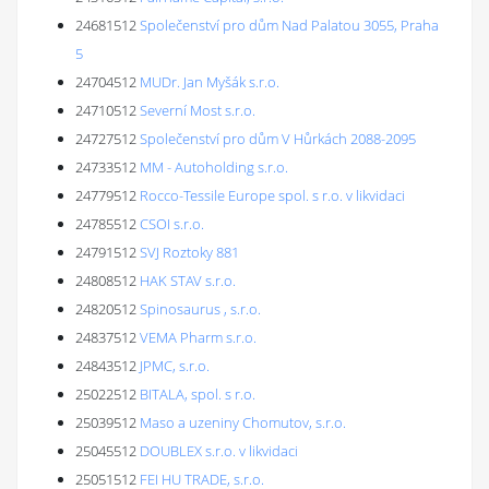
24681512
Společenství pro dům Nad Palatou 3055, Praha
5
24704512
MUDr. Jan Myšák s.r.o.
24710512
Severní Most s.r.o.
24727512
Společenství pro dům V Hůrkách 2088-2095
24733512
MM - Autoholding s.r.o.
24779512
Rocco-Tessile Europe spol. s r.o. v likvidaci
24785512
CSOI s.r.o.
24791512
SVJ Roztoky 881
24808512
HAK STAV s.r.o.
24820512
Spinosaurus , s.r.o.
24837512
VEMA Pharm s.r.o.
24843512
JPMC, s.r.o.
25022512
BITALA, spol. s r.o.
25039512
Maso a uzeniny Chomutov, s.r.o.
25045512
DOUBLEX s.r.o. v likvidaci
25051512
FEI HU TRADE, s.r.o.