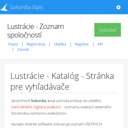
Sokordia iSpis
Lustrácie - Zoznam
Vyskúšať!
spoločností
Popis
Registrácia
Ukážka
Registre
API
Cenník
Lustrácie - Katalóg - Stránka
pre vyhľadávače
Spoločnosť
Sokordia, s.r.o.
ponúka prístup do platého
Centrálneho registra exekúcií
– zoznamu exekúcií vedeného
Slovenskou komorou exekútorov.
Na tejto stránke software zobrazuje zoznam VŠETKÝCH