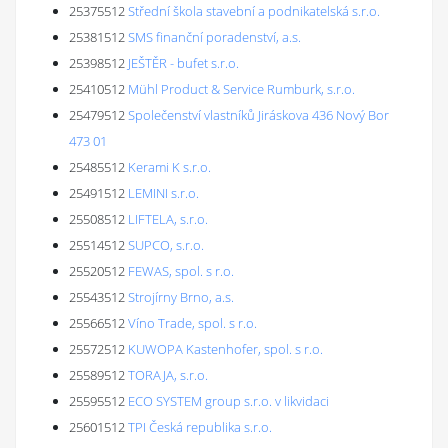
25375512
Střední škola stavební a podnikatelská s.r.o.
25381512
SMS finanční poradenství, a.s.
25398512
JEŠTĚR - bufet s.r.o.
25410512
Mühl Product & Service Rumburk, s.r.o.
25479512
Společenství vlastníků Jiráskova 436 Nový Bor
473 01
25485512
Kerami K s.r.o.
25491512
LEMINI s.r.o.
25508512
LIFTELA, s.r.o.
25514512
SUPCO, s.r.o.
25520512
FEWAS, spol. s r.o.
25543512
Strojírny Brno, a.s.
25566512
Víno Trade, spol. s r.o.
25572512
KUWOPA Kastenhofer, spol. s r.o.
25589512
TORAJA, s.r.o.
25595512
ECO SYSTEM group s.r.o. v likvidaci
25601512
TPI Česká republika s.r.o.