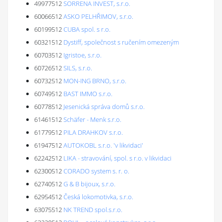
49977512
SORRENA INVEST, s.r.o.
60066512
ASKO PELHŘIMOV, s.r.o.
60199512
CUBA spol. s r.o.
60321512
Dystiff, společnost s ručením omezeným
60703512
Igristoe, s.r.o.
60726512
SILS, s.r.o.
60732512
MON-ING BRNO, s.r.o.
60749512
BAST IMMO s.r.o.
60778512
Jesenická správa domů s.r.o.
61461512
Schäfer - Menk s.r.o.
61779512
PILA DRAHKOV s.r.o.
61947512
AUTOKOBL s.r.o. 'v likvidaci'
62242512
LIKA - stravování, spol. s r.o. v likvidaci
62300512
CORADO system s. r. o.
62740512
G & B bijoux, s.r.o.
62954512
Česká lokomotivka, s.r.o.
63075512
NK TREND spol.s.r.o.