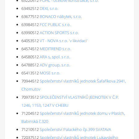
63220512
POHL - ocelové konstrukce, s.r.o.
63492512
DEXI, s.r.o.
63677512
BONACO nábytek, s.r.o.
63984512
FCC PUBLIC s.r.o.
63990512
ACTION SPORTS s.r.o.
64053512
VT - NOVA s.r.o. 'v likvidaci'
64574512
MEDITREND s.r.o.
64580512
ARA s, spol. s r.o.
64788512
ADV group, s.r.o.
65413512
MOSE s.r.o.
70944512
Společenství vlastníků jednotek Šafaříkova 2941,
Chomutov
70973512
SPOLEČENSTVÍ VLASTNÍKŮ JEDNOTEK V Č.P.
1246, 1153, 1247 V CHEBU
71204512
Společenství vlastníků jednotek domu v Plasích,
Babinská č.320
71210512
Společenství Palackého čp.399 SVATAVA
72037512
Společenství vlastníků jednotek Lukavského