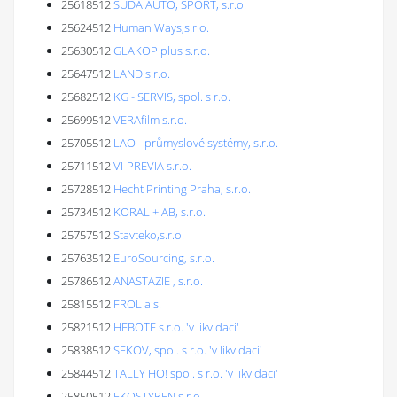
25618512
SUDA AUTO, SPORT, s.r.o.
25624512
Human Ways,s.r.o.
25630512
GLAKOP plus s.r.o.
25647512
LAND s.r.o.
25682512
KG - SERVIS, spol. s r.o.
25699512
VERAfilm s.r.o.
25705512
LAO - průmyslové systémy, s.r.o.
25711512
VI-PREVIA s.r.o.
25728512
Hecht Printing Praha, s.r.o.
25734512
KORAL + AB, s.r.o.
25757512
Stavteko,s.r.o.
25763512
EuroSourcing, s.r.o.
25786512
ANASTAZIE , s.r.o.
25815512
FROL a.s.
25821512
HEBOTE s.r.o. 'v likvidaci'
25838512
SEKOV, spol. s r.o. 'v likvidaci'
25844512
TALLY HO! spol. s r.o. 'v likvidaci'
25850512
EKOSTYREN s.r.o.