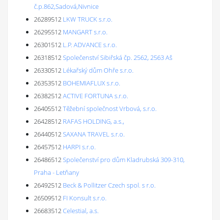
č.p.862,Sadová,Nivnice
26289512
LKW TRUCK s.r.o.
26295512
MANGART s.r.o.
26301512
L.P. ADVANCE s.r.o.
26318512
Společenství Sibiřská čp. 2562, 2563 Aš
26330512
Lékařský dům Ohře s.r.o.
26353512
BOHEMIAFLUX s.r.o.
26382512
ACTIVE FORTUNA s.r.o.
26405512
Těžební společnost Vrbová, s.r.o.
26428512
RAFAS HOLDING, a.s.,
26440512
SAXANA TRAVEL s.r.o.
26457512
HARPI s.r.o.
26486512
Společenství pro dům Kladrubská 309-310,
Praha - Letňany
26492512
Beck & Pollitzer Czech spol. s r.o.
26509512
FI Konsult s.r.o.
26683512
Celestial, a.s.