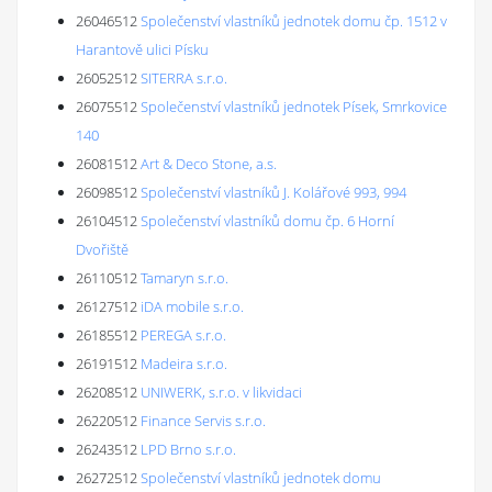
26046512
Společenství vlastníků jednotek domu čp. 1512 v
Harantově ulici Písku
26052512
SITERRA s.r.o.
26075512
Společenství vlastníků jednotek Písek, Smrkovice
140
26081512
Art & Deco Stone, a.s.
26098512
Společenství vlastníků J. Kolářové 993, 994
26104512
Společenství vlastníků domu čp. 6 Horní
Dvořiště
26110512
Tamaryn s.r.o.
26127512
iDA mobile s.r.o.
26185512
PEREGA s.r.o.
26191512
Madeira s.r.o.
26208512
UNIWERK, s.r.o. v likvidaci
26220512
Finance Servis s.r.o.
26243512
LPD Brno s.r.o.
26272512
Společenství vlastníků jednotek domu