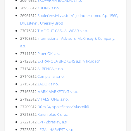
26949512
EKOFARMA BALADA, s.r.o.
26955512
KRONS, s.r.o.
26961512
Společenství vlastníků jednotek domu č.p. 1560,
Družstevní, Uherský Brod
27076512
TIME OUT CASUALWEAR s.r.o.
27105512
International Advisors McKinsey & Company,
a.s.
27111512
Piper OK, a.s.
27128512
EXTRAPOLA BROKERS a.s. 'v likvidaci'
27134512
ALBENGA, s.r.o.
27140512
Comp alfa, s.r.o.
27157512
ZADOR s.r.o.
27163512
MARK MARKETING s.r.o.
27192512
VITALSTONE, s.r.o.
27209512
Dům 54, společenství vlastníků
27215512
Karen plus K s.r.o.
27221512
CPI - Zbraslav, a.s.
27238512
LEGAL HARVEST s.r.o.