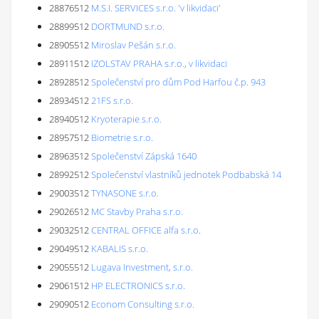
28876512
M.S.I. SERVICES s.r.o. 'v likvidaci'
28899512
DORTMUND s.r.o.
28905512
Miroslav Pešán s.r.o.
28911512
IZOLSTAV PRAHA s.r.o., v likvidaci
28928512
Společenství pro dům Pod Harfou č.p. 943
28934512
21FS s.r.o.
28940512
Kryoterapie s.r.o.
28957512
Biometrie s.r.o.
28963512
Společenství Zápská 1640
28992512
Společenství vlastníků jednotek Podbabská 14
29003512
TYNASONE s.r.o.
29026512
MC Stavby Praha s.r.o.
29032512
CENTRAL OFFICE alfa s.r.o.
29049512
KABALIS s.r.o.
29055512
Lugava Investment, s.r.o.
29061512
HP ELECTRONICS s.r.o.
29090512
Econom Consulting s.r.o.