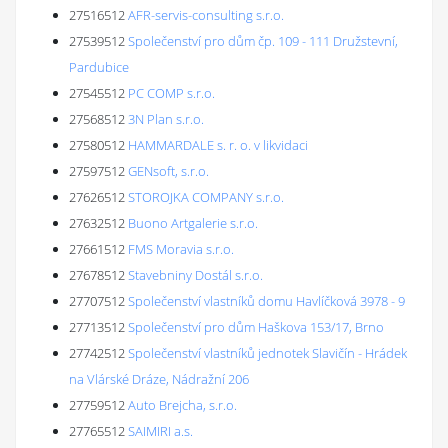
27516512
AFR-servis-consulting s.r.o.
27539512
Společenství pro dům čp. 109 - 111 Družstevní,
Pardubice
27545512
PC COMP s.r.o.
27568512
3N Plan s.r.o.
27580512
HAMMARDALE s. r. o. v likvidaci
27597512
GENsoft, s.r.o.
27626512
STOROJKA COMPANY s.r.o.
27632512
Buono Artgalerie s.r.o.
27661512
FMS Moravia s.r.o.
27678512
Stavebniny Dostál s.r.o.
27707512
Společenství vlastníků domu Havlíčková 3978 - 9
27713512
Společenství pro dům Haškova 153/17, Brno
27742512
Společenství vlastníků jednotek Slavičín - Hrádek
na Vlárské Dráze, Nádražní 206
27759512
Auto Brejcha, s.r.o.
27765512
SAIMIRI a.s.