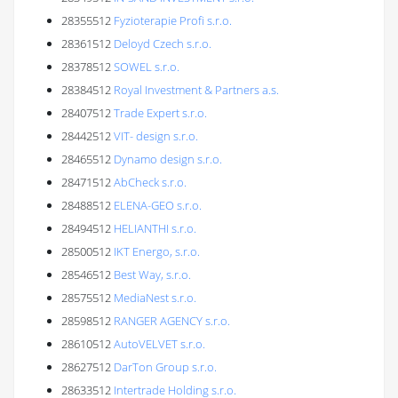
28355512
Fyzioterapie Profi s.r.o.
28361512
Deloyd Czech s.r.o.
28378512
SOWEL s.r.o.
28384512
Royal Investment & Partners a.s.
28407512
Trade Expert s.r.o.
28442512
VIT- design s.r.o.
28465512
Dynamo design s.r.o.
28471512
AbCheck s.r.o.
28488512
ELENA-GEO s.r.o.
28494512
HELIANTHI s.r.o.
28500512
IKT Energo, s.r.o.
28546512
Best Way, s.r.o.
28575512
MediaNest s.r.o.
28598512
RANGER AGENCY s.r.o.
28610512
AutoVELVET s.r.o.
28627512
DarTon Group s.r.o.
28633512
Intertrade Holding s.r.o.