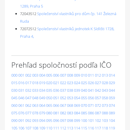
1289, Praha 5
72043512
Společenství vlastníků pro dům čp. 141 Železná
Ruda
72072512
Společenství vlastníků jednotek K Sídlišti 1728,
Praha 4,
Prehľad spoločností podľa IČO
000
001
002
003
004
005
006
007
008
009
010
011
012
013
014
015
016
017
018
019
020
021
022
023
024
025
026
027
028
029
030
031
032
033
034
035
036
037
038
039
040
041
042
043
044
045
046
047
048
049
050
051
052
053
054
055
056
057
058
059
060
061
062
063
064
065
066
067
068
069
070
071
072
073
074
075
076
077
078
079
080
081
082
083
084
085
086
087
088
089
090
091
092
093
094
095
096
097
098
099
100
101
102
103
104
105
106
107
108
109
110
111
112
113
114
115
116
117
118
119