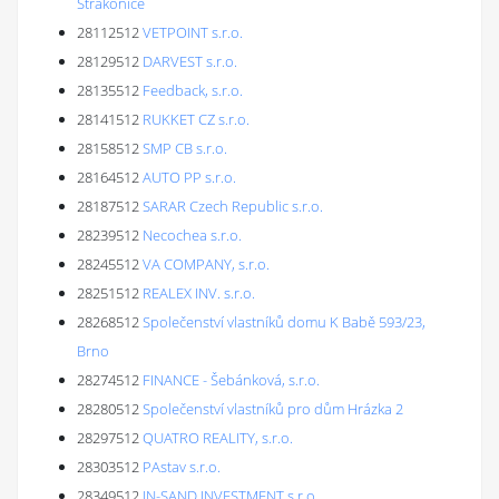
Strakonice
28112512
VETPOINT s.r.o.
28129512
DARVEST s.r.o.
28135512
Feedback, s.r.o.
28141512
RUKKET CZ s.r.o.
28158512
SMP CB s.r.o.
28164512
AUTO PP s.r.o.
28187512
SARAR Czech Republic s.r.o.
28239512
Necochea s.r.o.
28245512
VA COMPANY, s.r.o.
28251512
REALEX INV. s.r.o.
28268512
Společenství vlastníků domu K Babě 593/23,
Brno
28274512
FINANCE - Šebánková, s.r.o.
28280512
Společenství vlastníků pro dům Hrázka 2
28297512
QUATRO REALITY, s.r.o.
28303512
PAstav s.r.o.
28349512
IN-SAND INVESTMENT s.r.o.