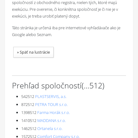
spoločností z obchodného registra, nielen tých, ktoré majú
exekúciu. Pre overenie, či konkrétna spoločnosť je či nie je v
exekúcii, je treba urobiť platený dopyt.
Táto stránka je určená iba pre internetové vyhľadávače ako je
Google alebo Seznam.
»
Späť na lustrácie
Prehľad spoločností
(...
512
)
542512
PLASTSERVIS, a.s.
872512
PETRA TOUR s.r.o.
1398512
Farma Horák s.r.o.
1410512
MADDANA s.r.o.
1462512
Ortanela s.r.o.
1572512
Comfort Company s.r.o.