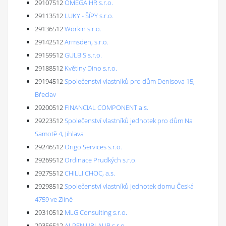
29107512
OMEGA HR s.r.o.
29113512
LUKY - ŠÍPY s.r.o.
29136512
Workin s.r.o.
29142512
Armsden, s.r.o.
29159512
GULBIS s.r.o.
29188512
Květiny Dino s.r.o.
29194512
Společenství vlastníků pro dům Denisova 15,
Břeclav
29200512
FINANCIAL COMPONENT a.s.
29223512
Společenství vlastníků jednotek pro dům Na
Samotě 4, Jihlava
29246512
Origo Services s.r.o.
29269512
Ordinace Prudkých s.r.o.
29275512
CHILLI CHOC, a.s.
29298512
Společenství vlastníků jednotek domu Česká
4759 ve Zlíně
29310512
MLG Consulting s.r.o.
29356512
ALPEN URLAUB s.r.o.