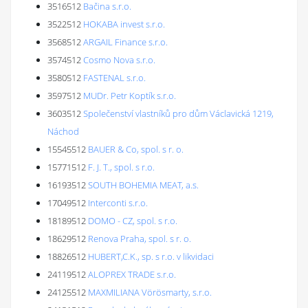
3516512
Bačina s.r.o.
3522512
HOKABA invest s.r.o.
3568512
ARGAIL Finance s.r.o.
3574512
Cosmo Nova s.r.o.
3580512
FASTENAL s.r.o.
3597512
MUDr. Petr Koptík s.r.o.
3603512
Společenství vlastníků pro dům Václavická 1219,
Náchod
15545512
BAUER & Co, spol. s r. o.
15771512
F. J. T., spol. s r.o.
16193512
SOUTH BOHEMIA MEAT, a.s.
17049512
Interconti s.r.o.
18189512
DOMO - CZ, spol. s r.o.
18629512
Renova Praha, spol. s r. o.
18826512
HUBERT,C.K., sp. s r.o. v likvidaci
24119512
ALOPREX TRADE s.r.o.
24125512
MAXMILIANA Vörösmarty, s.r.o.