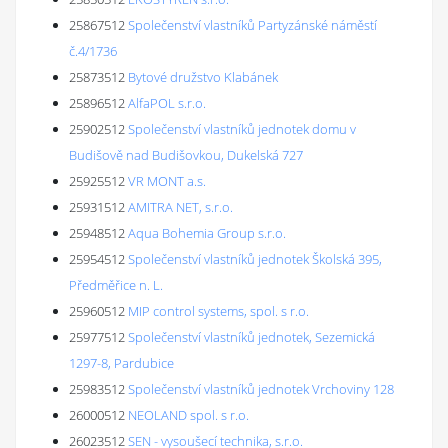
25867512
Společenství vlastníků Partyzánské náměstí
č.4/1736
25873512
Bytové družstvo Klabánek
25896512
AlfaPOL s.r.o.
25902512
Společenství vlastníků jednotek domu v
Budišově nad Budišovkou, Dukelská 727
25925512
VR MONT a.s.
25931512
AMITRA NET, s.r.o.
25948512
Aqua Bohemia Group s.r.o.
25954512
Společenství vlastníků jednotek Školská 395,
Předměřice n. L.
25960512
MIP control systems, spol. s r.o.
25977512
Společenství vlastníků jednotek, Sezemická
1297-8, Pardubice
25983512
Společenství vlastníků jednotek Vrchoviny 128
26000512
NEOLAND spol. s r.o.
26023512
SEN - vysoušecí technika, s.r.o.