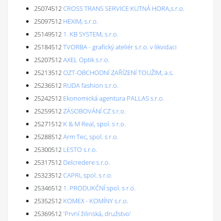
25074512
CROSS TRANS SERVICE KUTNÁ HORA,s.r.o.
25097512
HEXIM, s.r.o.
25149512
1. KB SYSTEM, s.r.o.
25184512
TVORBA - grafický ateliér s.r.o. v likvidaci
25207512
AXEL Optik s.r.o.
25213512
OZT-OBCHODNÍ ZAŘÍZENÍ TOUŽIM, a.s.
25236512
RUDA fashion s.r.o.
25242512
Ekonomická agentura PALLAS s.r.o.
25259512
ZÁSOBOVÁNÍ CZ s.r.o.
25271512
K & M Real, spol. s r.o.
25288512
Arm Tec, spol. s r.o.
25300512
LESTO s.r.o.
25317512
Delcredere s.r.o.
25323512
CAPRI, spol. s r.o.
25346512
1. PRODUKČNÍ spol. s r.o.
25352512
KOMEX - KOMÍNY s.r.o.
25369512
'První žilinská, družstvo'