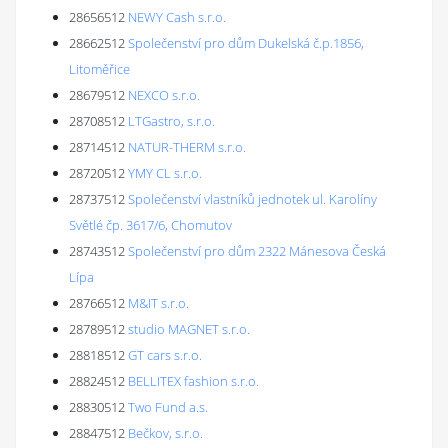
28656512
NEWY Cash s.r.o.
28662512
Společenství pro dům Dukelská č.p.1856,
Litoměřice
28679512
NEXCO s.r.o.
28708512
LTGastro, s.r.o.
28714512
NATUR-THERM s.r.o.
28720512
YMY CL s.r.o.
28737512
Společenství vlastníků jednotek ul. Karolíny
Světlé čp. 3617/6, Chomutov
28743512
Společenství pro dům 2322 Mánesova Česká
Lípa
28766512
M&IT s.r.o.
28789512
studio MAGNET s.r.o.
28818512
GT cars s.r.o.
28824512
BELLITEX fashion s.r.o.
28830512
Two Fund a.s.
28847512
Bečkov, s.r.o.