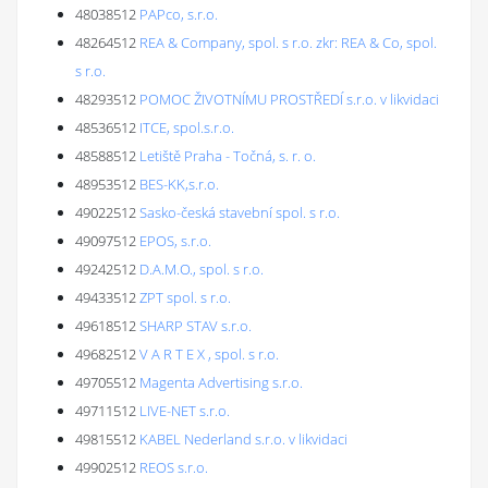
48038512
PAPco, s.r.o.
48264512
REA & Company, spol. s r.o. zkr: REA & Co, spol.
s r.o.
48293512
POMOC ŽIVOTNÍMU PROSTŘEDÍ s.r.o. v likvidaci
48536512
ITCE, spol.s.r.o.
48588512
Letiště Praha - Točná, s. r. o.
48953512
BES-KK,s.r.o.
49022512
Sasko-česká stavební spol. s r.o.
49097512
EPOS, s.r.o.
49242512
D.A.M.O., spol. s r.o.
49433512
ZPT spol. s r.o.
49618512
SHARP STAV s.r.o.
49682512
V A R T E X , spol. s r.o.
49705512
Magenta Advertising s.r.o.
49711512
LIVE-NET s.r.o.
49815512
KABEL Nederland s.r.o. v likvidaci
49902512
REOS s.r.o.