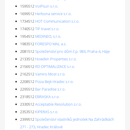
1595512
VoIPsun s.r.o.
1699512
Herbona service s.r.o.
1734512
HOT Communication s.r.o.
1740512
TIP travel s.r.o.
1954512
MEDINEO, s.r.o.
1983512
FORESPO MAL a.s.
2081512
Společenství pro dům č.p. 983, Praha 4, Háje
2133512
Howden Properties s.r.o.
2156512
RD OPTIMALIZACE s.r.o.
2162512
Vamiro Most s.r.o.
2208512
Pizza Bejk Hradec s.r.o.
2295512
Bar Paradise s.r.o.
2318512
EBRASKA s.r.o.
2330512
Acceptable Resolution s.r.o.
2353512
KIPERAS s.r.o.
2399512
Společenství vlastníků jednotek Na Zahrádkách
271 - 273, Hradec Králové