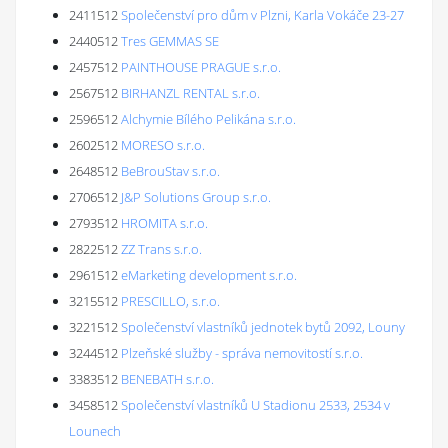
2411512
Společenství pro dům v Plzni, Karla Vokáče 23-27
2440512
Tres GEMMAS SE
2457512
PAINTHOUSE PRAGUE s.r.o.
2567512
BIRHANZL RENTAL s.r.o.
2596512
Alchymie Bílého Pelikána s.r.o.
2602512
MORESO s.r.o.
2648512
BeBrouStav s.r.o.
2706512
J&P Solutions Group s.r.o.
2793512
HROMITA s.r.o.
2822512
ZZ Trans s.r.o.
2961512
eMarketing development s.r.o.
3215512
PRESCILLO, s.r.o.
3221512
Společenství vlastníků jednotek bytů 2092, Louny
3244512
Plzeňské služby - správa nemovitostí s.r.o.
3383512
BENEBATH s.r.o.
3458512
Společenství vlastníků U Stadionu 2533, 2534 v
Lounech