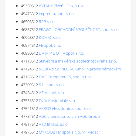
45359512
VÝTAHY Plzeň - Elex, s.r.o.
45475512
Imprenta, spol. s r.o.
46505512
RPB s.r.o.
46887512
FRAGO - OBCHODNÍ SPOLEČNOST, spol. s r.o.
46968512
KOMAX s.r.o.
46974512
FB spol. s r.o.
46980512
L A M P L O T A spol. s r.o.
47118512
Stavební a makléřská společnost Praha s.r.o.
47124512
NECKA s.r.o. NECKA, GmbH v jazyce německém
47153512
PIKE Computer CS, spol. s r. o.
47309512
S I L spol. s r.o.
47454512
AZIM spol. s r.o.
47535512
Dvůr Kostomlaty s.r.o.
47541512
AKROS Hvězdonice, spol. s r.o.
47784512
AGC Liberec s.r.o., člen AGC Group
47917512
ATD Jihlava, s.r.o.
47975512
MYKOOZ FM spol. s r. o. 'v likvidaci'