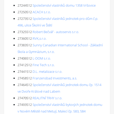
27244512
Společenství vlastníků domu 1358 Vršovice
27250512
ACACH s.r.o.
27273512
Společenství vlastníků jednotek pro dům č.p.
496, ulice Školní ve Štětí
27325512
Robert Bečvář - autoservis s.r.o.
27360512
RVK,s.r.o.
27383512
Sunny Canadian International School - Základní
škola a Gymnázium, s.r.o.
27406512
L-DOM s.r.o.
27412512
Fine Tech s.r.o.
27441512
D.L. metalizace s.r.o.
27458512
Franzensbad Investments, a.s.
27464512
Společenství vlastníků jednotek domu čp. 1514
ve Dvoře Králové nad Labem
27470512
REALITNÍ TRHY s.r.o.
27493512
Společenství vlastníků bytových jednotek domu
v Novém Městě nad Metují, Malecí čp. 583, 584