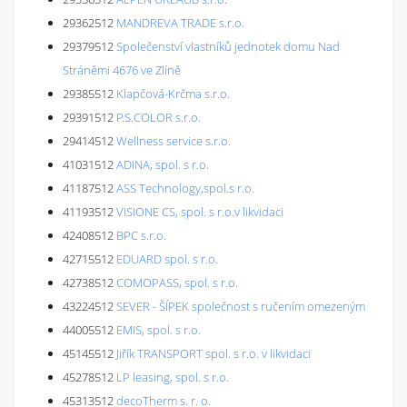
29362512
MANDREVA TRADE s.r.o.
29379512
Společenství vlastníků jednotek domu Nad
Stráněmi 4676 ve Zlíně
29385512
Klapčová-Krčma s.r.o.
29391512
P.S.COLOR s.r.o.
29414512
Wellness service s.r.o.
41031512
ADINA, spol. s r.o.
41187512
ASS Technology,spol.s r.o.
41193512
VISIONE CS, spol. s r.o.v likvidaci
42408512
BPC s.r.o.
42715512
EDUARD spol. s r.o.
42738512
COMOPASS, spol. s r.o.
43224512
SEVER - ŠÍPEK společnost s ručením omezeným
44005512
EMIS, spol. s r.o.
45145512
Jiřík TRANSPORT spol. s r.o. v likvidaci
45278512
LP leasing, spol. s r.o.
45313512
decoTherm s. r. o.