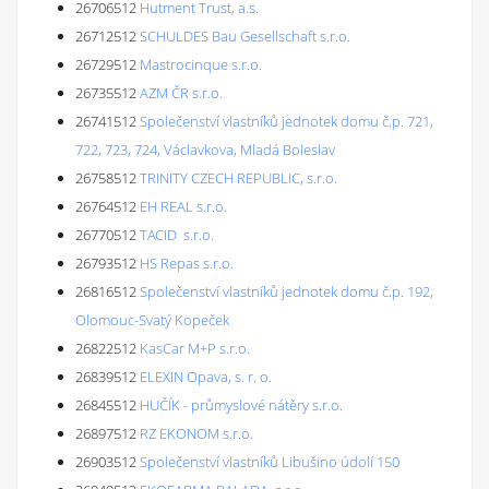
26706512
Hutment Trust, a.s.
26712512
SCHULDES Bau Gesellschaft s.r.o.
26729512
Mastrocinque s.r.o.
26735512
AZM ČR s.r.o.
26741512
Společenství vlastníků jednotek domu č.p. 721,
722, 723, 724, Václavkova, Mladá Boleslav
26758512
TRINITY CZECH REPUBLIC, s.r.o.
26764512
EH REAL s.r.o.
26770512
TACID s.r.o.
26793512
HS Repas s.r.o.
26816512
Společenství vlastníků jednotek domu č.p. 192,
Olomouc-Svatý Kopeček
26822512
KasCar M+P s.r.o.
26839512
ELEXIN Opava, s. r. o.
26845512
HUČÍK - průmyslové nátěry s.r.o.
26897512
RZ EKONOM s.r.o.
26903512
Společenství vlastníků Libušino údolí 150