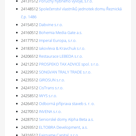
24131512
Poruchy hybného vývoje, s.r.o.
24148512
Společenství vlastníků jednotek domu Řeznická
č.p. 1486
24154512
Dabvine s.r.o.
24160512
Bohemia Media Gate a.s.
24177512
Imperal Europa, s.r.o.
24183512
Iakovleva & Kravchuk s.r.o.
24206512
Restaurace LEBEDA s.r.o.
24212512
PROSPEKO TAX ADVICE spol. s r.o.
24229512
SONGVAN TRALY TRADE s.r.o.
24235512
GIROSUN s.r.o.
24241512
CisTrans s.r.o.
24258512
IWYS s.r.o.
24264512
Odborná příprava staveb s. r. o.
24270512
INVENA s.r.o.
24287512
Seniorské domy Alpha Beta a.s.
24293512
ELTOBRA Development, a.s.
24316512
Fairname Capital, s.r.o.