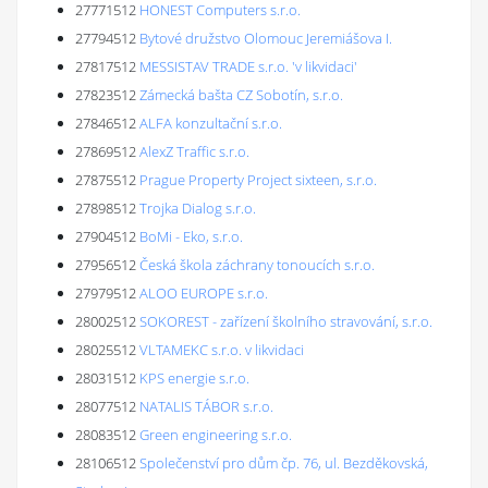
27771512
HONEST Computers s.r.o.
27794512
Bytové družstvo Olomouc Jeremiášova I.
27817512
MESSISTAV TRADE s.r.o. 'v likvidaci'
27823512
Zámecká bašta CZ Sobotín, s.r.o.
27846512
ALFA konzultační s.r.o.
27869512
AlexZ Traffic s.r.o.
27875512
Prague Property Project sixteen, s.r.o.
27898512
Trojka Dialog s.r.o.
27904512
BoMi - Eko, s.r.o.
27956512
Česká škola záchrany tonoucích s.r.o.
27979512
ALOO EUROPE s.r.o.
28002512
SOKOREST - zařízení školního stravování, s.r.o.
28025512
VLTAMEKC s.r.o. v likvidaci
28031512
KPS energie s.r.o.
28077512
NATALIS TÁBOR s.r.o.
28083512
Green engineering s.r.o.
28106512
Společenství pro dům čp. 76, ul. Bezděkovská,