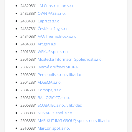
24820831
LM Construction s.r.o.
24828831
OWN PASS s.r.o.
24834831
Capri.cz s.r.o.
24837831
České služby, s.r.o.
24840831
AAA ThermoBlock s.r.o.
24843831
Artigen a.s.
25013831
WEKUS spol. s r.o.
25016831
Mostecká Informační Společnost s.r.o.
25022831
Bytové družstvo SKUPA
25039831
Persepolis, s.r.o. v likvidaci
25042831
ALGEMA s.r.o.
25045831
Comppa, s.r.o.
25051831
BA-LOGIC CZ, s.r.o.
25068831
SCUBATEC s.r.o., v likvidaci
25080831
NOVAPEK spol. s r.o.
25088831
MAR-KUT-IMG-GROUP, spol. s r.o. v likvidaci
25100831
MarCon,spol. s r.o.