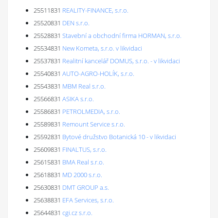
25511831
REALITY-FINANCE, s.r.o.
25520831
DEN s.r.o.
25528831
Stavební a obchodní firma HORMAN, s.r.o.
25534831
New Kometa, s.r.o. v likvidaci
25537831
Realitní kancelář DOMUS, s.r.o. - v likvidaci
25540831
AUTO-AGRO-HOLÍK, s.r.o.
25543831
MBM Real s.r.o.
25566831
ASIKA s.r.o.
25586831
PETROLMEDIA, s.r.o.
25589831
Remount Service s.r.o.
25592831
Bytové družstvo Botanická 10 - v likvidaci
25609831
FINALTUS, s.r.o.
25615831
BMA Real s.r.o.
25618831
MD 2000 s.r.o.
25630831
DMT GROUP a.s.
25638831
EFA Services, s.r.o.
25644831
cgi.cz s.r.o.