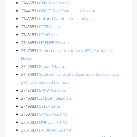
27435831
GOVANNON s.r.o.
27441831
DIRECT Pojišťovna, a.s. v likvidaci
27455831
Koi and Water Landscaping a.s.
27458831
PETRIV s.r.o.
27461831
KEIKO s.r.o.
27464831
HT ENERGO s.r.o.
27470831
Společenství pro dům čp. 856, Pardubická,
Holice
27478831
Beads 4U, s.r.o.
27484831
Společenství vlastníků jednotek Rooseveltova
271, Chlumec nad Cidlinou
27487831
BRAVA CZ s.r.o.
27490831
ZD Dolní Újezd a.s.
27493831
SYTEP, s.r.o.
27507831
SPYDER CZ s.r.o.
27513831
DOPOS HK s.r.o.
27516831
J. P. BUSINESS s.r.o.