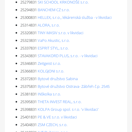
25279831
SKI SCHOOL KRKONOŠE s.r.o.
25294831
BANCHEM CZ s.r.o.
25300831
HELLEX, s.r.o., lékárenská služba - v likvidaci
25314831
ALORA, s.r.o.
25320831
TINY-MASIV s.r.o. v likvidaci
25323831
VaPo Akustic, s.r.o.
25337831
ESPRIT STYL, s.r.o.
25343831
STAVAKORD PLUS, s.r.o. - v likvidaci
25346831
Zeitgeist s.r.o.
25366831
KOLGJONI s.r.o.
25372831
Bytové družstvo Sabina
25375831
Bytové družstvo Ostrava- Zábřeh č.p. 2545
25381831
INškolka s.r.o.
25395831
THETA INVEST REAL, s.r.o.
25398831
KOLPA Group spol. s r.o. 'v likvidaci'
25401831
PE & VE s.r.o. v likvidaci
25404831
ZSM CZECH, s.r.o.