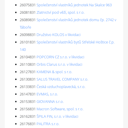
26075831
Společenství vlastníků jednotek Na Skalce 963
26081831
Zlatnictví pod věží, spol. s r.o.
26089831
Společenství vlastníků jednotek domu čp. 2742 v
Táboře
26098831
Družstvo KOLOS v likvidaci
26101831
Společenství vlastníků bytů Střelské Hoštice č.p.
140
26104831
POPCORN CZ s.r.o. v likvidaci
26110831
Orbis Clarus s.r.o. v likvidaci
26127831
KAMENA & spol. s r.o.
26130831
SALUS TRAVEL COMPANY s.r.o.
26133831
Česká vzduchoplavecká, s.r.o.
26147831
EVMAS, s.r.o.
26153831
GIOVANNA s.r.o.
26156831
Macron Software, spol. s r.o.
26162831
ŠPILA FIN, s.r.o. v likvidaci
26176831
PALITRA s.r.o.