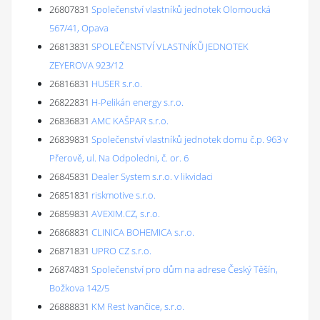
26807831
Společenství vlastníků jednotek Olomoucká
567/41, Opava
26813831
SPOLEČENSTVÍ VLASTNÍKŮ JEDNOTEK
ZEYEROVA 923/12
26816831
HUSER s.r.o.
26822831
H-Pelikán energy s.r.o.
26836831
AMC KAŠPAR s.r.o.
26839831
Společenství vlastníků jednotek domu č.p. 963 v
Přerově, ul. Na Odpoledni, č. or. 6
26845831
Dealer System s.r.o. v likvidaci
26851831
riskmotive s.r.o.
26859831
AVEXIM.CZ, s.r.o.
26868831
CLINICA BOHEMICA s.r.o.
26871831
UPRO CZ s.r.o.
26874831
Společenství pro dům na adrese Český Těšín,
Božkova 142/5
26888831
KM Rest Ivančice, s.r.o.