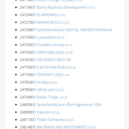
24718831
Borna Business Development s.r.o.
24724831
ELAPROMO s.r.o.
24727831
MARKO BUCCI s.r.o.
24730831
Společenství pro dům čp. 548-554 Výhledová
24733831
Lavesystem s.r.o.
24753831
Fractalics Group s.r.o.
24756831
SOM Velký Osek, s.r.o.
24762831
KB VISION CZECH SE
24776831
K & R Invest Praha s.r.o.
24779831
ČERVENÝ LOM s.r.o.
24782831
Hreblja s.r.o.
24785831
ARVIA spol. s r.o.
24799831
Deken Trade, s.r.o.
24805831
Společenství pro dům Vágnerova 1035
24808831
Exportní s.r.o.
24811831
Tilden Company, s.r.o.
24814831
BM TRADE AND INVESTMENTS s.r.o.