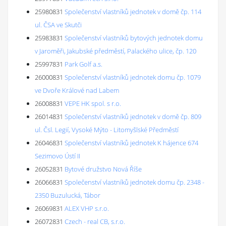
25980831
Společenství vlastníků jednotek v domě čp. 114
ul. ČSA ve Skutči
25983831
Společenství vlastníků bytových jednotek domu
v Jaroměři, Jakubské předměstí, Palackého ulice, čp. 120
25997831
Park Golf a.s.
26000831
Společenství vlastníků jednotek domu čp. 1079
ve Dvoře Králové nad Labem
26008831
VEPE HK spol. s r.o.
26014831
Společenství vlastníků jednotek v domě čp. 809
ul. Čsl. Legií, Vysoké Mýto - Litomyšlské Předměstí
26046831
Společenství vlastníků jednotek K hájence 674
Sezimovo Ústí II
26052831
Bytové družstvo Nová Říše
26066831
Společenství vlastníků jednotek domu čp. 2348 -
2350 Buzulucká, Tábor
26069831
ALEX VHP s.r.o.
26072831
Czech - real CB, s.r.o.