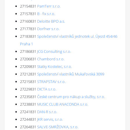
27154831
PamTerr s.r.o.
27157831
B - fix s.r.o.
27160831
Deloitte BPO a.s.
27177831
Dorfner s.r.o.
27183831
Společenství vlastníků jednotek ul. Újezd 454/46
Praha 1
27186831
JCG Consulting s.r.o.
27206831
Chambord s.r.o.
27209831
Statky Kostelec, s.r.o.
27212831
Společenství vlastníků Mukařovská 3099
27215831
STRAPSTAV s.r.o.
27229831
DICTA s.r.o.
27235831
České centrum pro nákup a služby, s.r.o.
27238831
MUSIC CLUB ANACONDA s.r.o.
27241831
DAN-R s.r.o.
27244831
JKR servis, s.r.o.
27264831
SALVE-SMRŽOVKA, s.r.o.