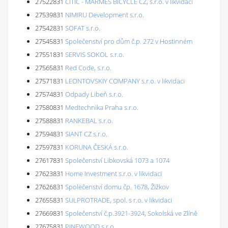
27522831
CITIC - MARMES BICYCLE CZ, s.r.o. v likvidaci
27539831
NIMIRU Development s.r.o.
27542831
SOFAT s.r.o.
27545831
Společenství pro dům č.p. 272 v Hostinném
27551831
SERVIS SOKOL s.r.o.
27565831
Red Code, s.r.o.
27571831
LEONTOVSKIY COMPANY s.r.o. v likvidaci
27574831
Odpady Libeň s.r.o.
27580831
Medtechnika Praha s.r.o.
27588831
RANKEBAL s.r.o.
27594831
SIANT CZ s.r.o.
27597831
KORUNA ČESKÁ s.r.o.
27617831
Společenství Libkovská 1073 a 1074
27623831
Home Investment s.r.o. v likvidaci
27626831
Společenství domu čp. 1678, Žižkov
27655831
SULPROTRADE, spol. s r.o. v likvidaci
27669831
Společenství č.p.3921-3924, Sokolská ve Zlíně
27675831
PINEWOOD s.r.o.