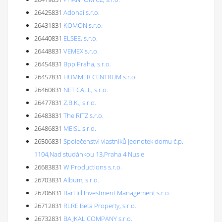
26425831
Adonai s.r.o.
26431831
KOMON s.r.o.
26440831
ELSEE, s.r.o.
26448831
VEMEX s.r.o.
26454831
Bpp Praha, s.r.o.
26457831
HUMMER CENTRUM s.r.o.
26460831
NET CALL, s.r.o.
26477831
Z.B.K., s.r.o.
26483831
The RITZ s.r.o.
26486831
MEISL s.r.o.
26506831
Společenství vlastníků jednotek domu č.p.
1104,Nad studánkou 13,Praha 4 Nusle
26683831
W Productions s.r.o.
26703831
Album, s.r.o.
26706831
BarHill Investment Management s.r.o.
26712831
RLRE Beta Property, s.r.o.
26732831
BAJKAL COMPANY s.r.o.