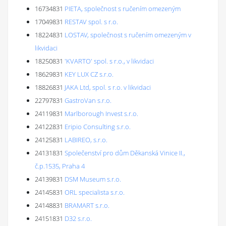
16734831
PIETA, společnost s ručením omezeným
17049831
RESTAV spol. s r.o.
18224831
LOSTAV, společnost s ručením omezeným v
likvidaci
18250831
'KVARTO' spol. s r.o., v likvidaci
18629831
KEY LUX CZ s.r.o.
18826831
JAKA Ltd, spol. s r.o. v likvidaci
22797831
GastroVan s.r.o.
24119831
Marlborough Invest s.r.o.
24122831
Eripio Consulting s.r.o.
24125831
LABIREO, s.r.o.
24131831
Společenství pro dům Děkanská Vinice II.,
č.p.1535, Praha 4
24139831
DSM Museum s.r.o.
24145831
ORL specialista s.r.o.
24148831
BRAMART s.r.o.
24151831
D32 s.r.o.