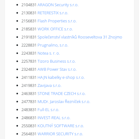
2104831
ARAGON Security s.r.o.
2130831
RETERESTIX s.r.o.
2156831
Flash Properties s.r.o.
2185831
WORK OFFICE s.r.o.
2191831
Společenství vlastníků Rooseveltova 31 Znojmo
2228831
Prugnalino, s.r.o.
2243831
Notea s. r. o.
2257831
Tizoro Business s.r.o.
2324831
AWB Power Stav s.r.o.
2411831
HAJN kabelky e-shop s.r.o.
2419831
Zavijava s.r.o.
2463831
STONE TRADE CZECH s.r.o.
2477831
MUDr. Jaroslav Řezníček s.r.o.
2483831
Full-EL s.r.o.
2486831
INVEST-REAL s.r.o.
2550831
KOUTNÝ SOFTWARE s.r.o.
2564831
WARRIOR SECURITY s.r.o.