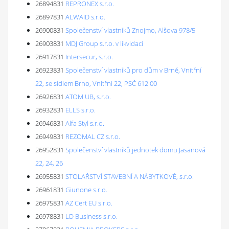
26894831
REPRONEX s.r.o.
26897831
ALWAID s.r.o.
26900831
Společenství vlastníků Znojmo, Alšova 978/5
26903831
MDJ Group s.r.o. v likvidaci
26917831
Intersecur, s.r.o.
26923831
Společenství vlastníků pro dům v Brně, Vnitřní
22, se sídlem Brno, Vnitřní 22, PSČ 612 00
26926831
ATOM UB, s.r.o.
26932831
ELLS s.r.o.
26946831
Alfa Styl s.r.o.
26949831
REZOMAL CZ s.r.o.
26952831
Společenství vlastníků jednotek domu Jasanová
22, 24, 26
26955831
STOLAŘSTVÍ STAVEBNÍ A NÁBYTKOVÉ, s.r.o.
26961831
Giunone s.r.o.
26975831
AZ Cert EU s.r.o.
26978831
LD Business s.r.o.