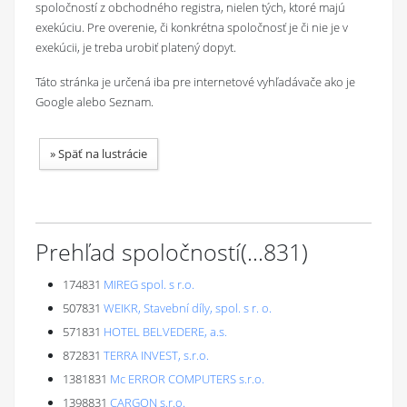
spoločností z obchodného registra, nielen tých, ktoré majú
exekúciu. Pre overenie, či konkrétna spoločnosť je či nie je v
exekúcii, je treba urobiť platený dopyt.
Táto stránka je určená iba pre internetové vyhľadávače ako je
Google alebo Seznam.
»
Späť na lustrácie
Prehľad spoločností
(...
831
)
174831
MIREG spol. s r.o.
507831
WEIKR, Stavební díly, spol. s r. o.
571831
HOTEL BELVEDERE, a.s.
872831
TERRA INVEST, s.r.o.
1381831
Mc ERROR COMPUTERS s.r.o.
1398831
CARGON s.r.o.