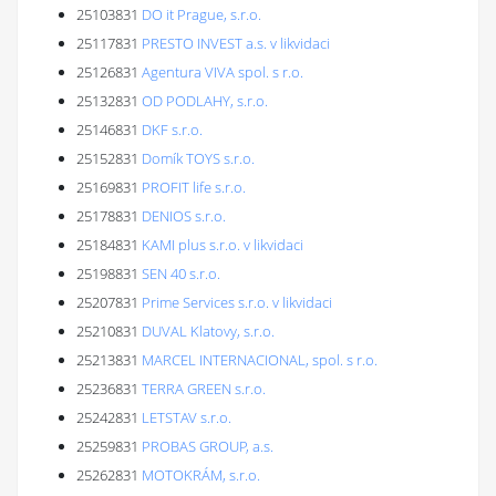
25103831
DO it Prague, s.r.o.
25117831
PRESTO INVEST a.s. v likvidaci
25126831
Agentura VIVA spol. s r.o.
25132831
OD PODLAHY, s.r.o.
25146831
DKF s.r.o.
25152831
Domík TOYS s.r.o.
25169831
PROFIT life s.r.o.
25178831
DENIOS s.r.o.
25184831
KAMI plus s.r.o. v likvidaci
25198831
SEN 40 s.r.o.
25207831
Prime Services s.r.o. v likvidaci
25210831
DUVAL Klatovy, s.r.o.
25213831
MARCEL INTERNACIONAL, spol. s r.o.
25236831
TERRA GREEN s.r.o.
25242831
LETSTAV s.r.o.
25259831
PROBAS GROUP, a.s.
25262831
MOTOKRÁM, s.r.o.