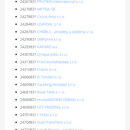
24261831
FRUTIKO international s.r.o.
24270831
METYJA, SE
24278831
Circus Atos s.r.o.
24284831
LEXFIDAL s.r.o.
24287831
CHMELS - projekty a systémy s.r.o.
24290831
SMPprint s.r.o.
24293831
KAPARO a.s.
24307831
Unique jobs, s.r.o.
24313831
První kročehlavská s.r.o.
24316831
Frelon s.r.o.
24666831
JS Tender s.r.o.
24669831
Yachting Holidays s.r.o.
24681831
Rose Time s. r. o.
24689831
HrubyMOVING OMEGA s.r.o.
24695831
GTS TRADING, s.r.o.
24701831
t 16.biz s.r.o.
24704831
AutoTransTech s.r.o.
24710831
Czech Energy - prodej s.r.o.