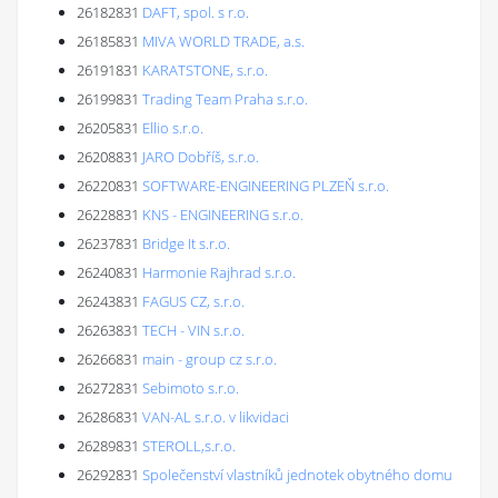
26182831
DAFT, spol. s r.o.
26185831
MIVA WORLD TRADE, a.s.
26191831
KARATSTONE, s.r.o.
26199831
Trading Team Praha s.r.o.
26205831
Ellio s.r.o.
26208831
JARO Dobříš, s.r.o.
26220831
SOFTWARE-ENGINEERING PLZEŇ s.r.o.
26228831
KNS - ENGINEERING s.r.o.
26237831
Bridge It s.r.o.
26240831
Harmonie Rajhrad s.r.o.
26243831
FAGUS CZ, s.r.o.
26263831
TECH - VIN s.r.o.
26266831
main - group cz s.r.o.
26272831
Sebimoto s.r.o.
26286831
VAN-AL s.r.o. v likvidaci
26289831
STEROLL,s.r.o.
26292831
Společenství vlastníků jednotek obytného domu