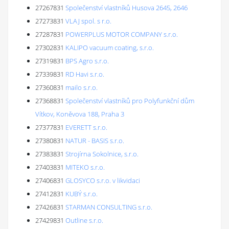
27267831
Společenství vlastníků Husova 2645, 2646
27273831
VLAJ spol. s r.o.
27287831
POWERPLUS MOTOR COMPANY s.r.o.
27302831
KALIPO vacuum coating, s.r.o.
27319831
BPS Agro s.r.o.
27339831
RD Havi s.r.o.
27360831
mailo s.r.o.
27368831
Společenství vlastníků pro Polyfunkční dům
Vítkov, Koněvova 188, Praha 3
27377831
EVERETT s.r.o.
27380831
NATUR - BASIS s.r.o.
27383831
Strojírna Sokolnice, s.r.o.
27403831
MITEKO s.r.o.
27406831
GLOSYCO s.r.o. v likvidaci
27412831
KUBÝ s.r.o.
27426831
STARMAN CONSULTING s.r.o.
27429831
Outline s.r.o.