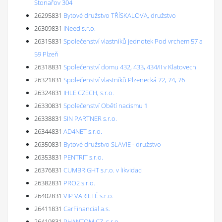
Stonařov 304
26295831
Bytové družstvo TŘÍSKALOVA, družstvo
26309831
iNeed s.r.o.
26315831
Společenství vlastníků jednotek Pod vrchem 57 a
59 Plzeň
26318831
Společenství domu 432, 433, 434/II v Klatovech
26321831
Společenství vlastníků Plzenecká 72, 74, 76
26324831
IHLE CZECH, s.r.o.
26330831
Společenství Obětí nacismu 1
26338831
SIN PARTNER s.r.o.
26344831
AD4NET s.r.o.
26350831
Bytové družstvo SLAVIE - družstvo
26353831
PENTRIT s.r.o.
26376831
CUMBRIGHT s.r.o. v likvidaci
26382831
PRO2 s.r.o.
26402831
VIP VARIETÉ s.r.o.
26411831
CarFinancial a.s.
26419831
PHANTOM CZ, s.r.o.