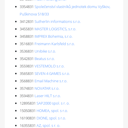
3354831
Společenství vlastníků jednotek domu Vyškov,
Puškinova 518/33
3412831
Sutherlin informations s.r.o.
3455831
MASTER LOGISTICS, s.r.o.
3458831
IMPREX Bohemia, s.r.o.
3516831
Freimann Karlsfeld s.r.o.
3536831
Unibike s.r.o.
3542831
Beatus s.r.o.
3559831
VESTEMOLO s.r.o.
3565831
SEVEN 4 GAMES s.r.o.
3568831
Email Machine s.r.o.
3574831
NOVATAR s.r.o.
3594831
Laser HILT s.r.o.
12895831
SAP2000 spol. s r. o.
15050831
HOMEA, spol. s r.o.
16190831
DIONE, spol. s r.o.
16355831
AZ, spol. s r. o.