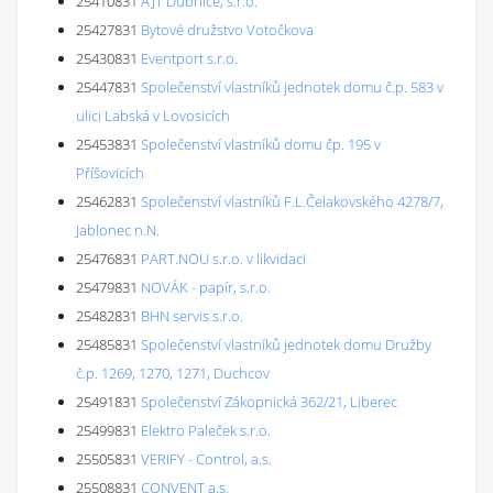
25410831
AJT Dubnice, s.r.o.
25427831
Bytové družstvo Votočkova
25430831
Eventport s.r.o.
25447831
Společenství vlastníků jednotek domu č.p. 583 v
ulici Labská v Lovosicích
25453831
Společenství vlastníků domu čp. 195 v
Příšovicích
25462831
Společenství vlastníků F.L.Čelakovského 4278/7,
Jablonec n.N.
25476831
PART.NOU s.r.o. v likvidaci
25479831
NOVÁK - papír, s.r.o.
25482831
BHN servis s.r.o.
25485831
Společenství vlastníků jednotek domu Družby
č.p. 1269, 1270, 1271, Duchcov
25491831
Společenství Zákopnická 362/21, Liberec
25499831
Elektro Paleček s.r.o.
25505831
VERIFY - Control, a.s.
25508831
CONVENT a.s.