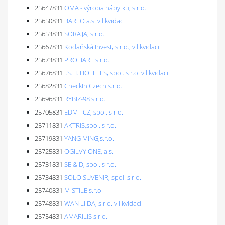
25647831
OMA - výroba nábytku, s.r.o.
25650831
BARTO a.s. v likvidaci
25653831
SORAJA, s.r.o.
25667831
Kodaňská Invest, s.r.o., v likvidaci
25673831
PROFIART s.r.o.
25676831
I.S.H. HOTELES, spol. s r.o. v likvidaci
25682831
CheckIn Czech s.r.o.
25696831
RYBIZ-98 s.r.o.
25705831
EDM - CZ, spol. s r.o.
25711831
AKTRIS,spol. s r.o.
25719831
YANG MING,s.r.o.
25725831
OGILVY ONE, a.s.
25731831
SE & D, spol. s r.o.
25734831
SOLO SUVENIR, spol. s r.o.
25740831
M-STILE s.r.o.
25748831
WAN LI DA, s.r.o. v likvidaci
25754831
AMARILIS s.r.o.