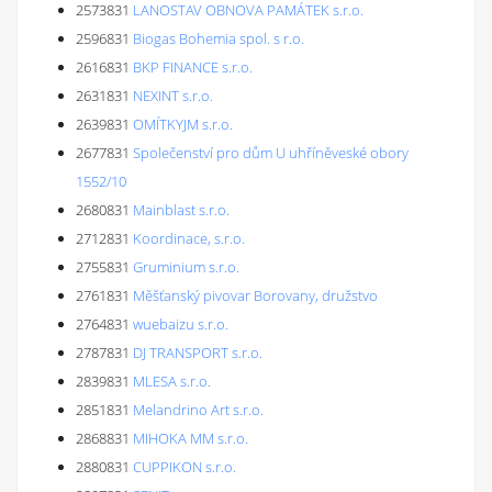
2573831
LANOSTAV OBNOVA PAMÁTEK s.r.o.
2596831
Biogas Bohemia spol. s r.o.
2616831
BKP FINANCE s.r.o.
2631831
NEXINT s.r.o.
2639831
OMÍTKYJM s.r.o.
2677831
Společenství pro dům U uhříněveské obory
1552/10
2680831
Mainblast s.r.o.
2712831
Koordinace, s.r.o.
2755831
Gruminium s.r.o.
2761831
Měšťanský pivovar Borovany, družstvo
2764831
wuebaizu s.r.o.
2787831
DJ TRANSPORT s.r.o.
2839831
MLESA s.r.o.
2851831
Melandrino Art s.r.o.
2868831
MIHOKA MM s.r.o.
2880831
CUPPIKON s.r.o.