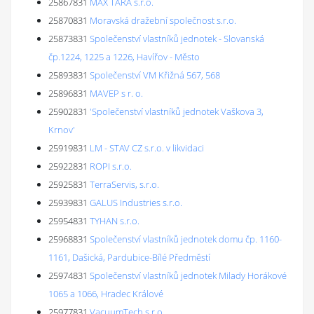
25867831
MAX TARA s.r.o.
25870831
Moravská dražební společnost s.r.o.
25873831
Společenství vlastníků jednotek - Slovanská
čp.1224, 1225 a 1226, Havířov - Město
25893831
Společenství VM Křižná 567, 568
25896831
MAVEP s r. o.
25902831
'Společenství vlastníků jednotek Vaškova 3,
Krnov'
25919831
LM - STAV CZ s.r.o. v likvidaci
25922831
ROPI s.r.o.
25925831
TerraServis, s.r.o.
25939831
GALUS Industries s.r.o.
25954831
TYHAN s.r.o.
25968831
Společenství vlastníků jednotek domu čp. 1160-
1161, Dašická, Pardubice-Bílé Předměstí
25974831
Společenství vlastníků jednotek Milady Horákové
1065 a 1066, Hradec Králové
25977831
VacuumTech s.r.o.