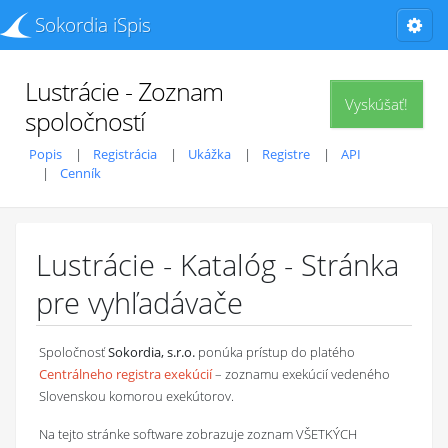
Sokordia iSpis
Lustrácie - Zoznam
Vyskúšať!
spoločností
Popis
Registrácia
Ukážka
Registre
API
Cenník
Lustrácie - Katalóg - Stránka
pre vyhľadávače
Spoločnosť
Sokordia, s.r.o.
ponúka prístup do platého
Centrálneho registra exekúcií
– zoznamu exekúcií vedeného
Slovenskou komorou exekútorov.
Na tejto stránke software zobrazuje zoznam VŠETKÝCH