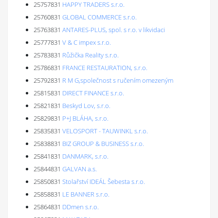
25757831
HAPPY TRADERS s.r.o.
25760831
GLOBAL COMMERCE s.r.o.
25763831
ANTARES-PLUS, spol. s r.o. v likvidaci
25777831
V & C impex s.r.o.
25783831
Růžička Reality s.r.o.
25786831
FRANCE RESTAURATION, s.r.o.
25792831
R M G,společnost s ručením omezeným
25815831
DIRECT FINANCE s.r.o.
25821831
Beskyd Lov, s.r.o.
25829831
P+J BLÁHA, s.r.o.
25835831
VELOSPORT - TAUWINKL s.r.o.
25838831
BIZ GROUP & BUSINESS s.r.o.
25841831
DANMARK, s.r.o.
25844831
GALVAN a.s.
25850831
Stolařství IDEÁL Šebesta s.r.o.
25858831
LE BANNER s.r.o.
25864831
DDmen s.r.o.