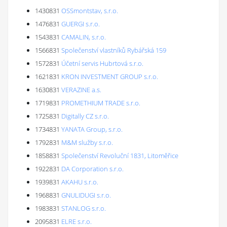
1430831
OSSmontstav, s.r.o.
1476831
GUERGI s.r.o.
1543831
CAMALIN, s.r.o.
1566831
Společenství vlastníků Rybářská 159
1572831
Účetní servis Hubrtová s.r.o.
1621831
KRON INVESTMENT GROUP s.r.o.
1630831
VERAZINE a.s.
1719831
PROMETHIUM TRADE s.r.o.
1725831
Digitally CZ s.r.o.
1734831
YANATA Group, s.r.o.
1792831
M&M služby s.r.o.
1858831
Společenství Revoluční 1831, Litoměřice
1922831
DA Corporation s.r.o.
1939831
AKAHU s.r.o.
1968831
GNULIDUGI s.r.o.
1983831
STANLOG s.r.o.
2095831
ELRE s.r.o.