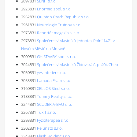
2897831
SENIT s.r.o.
2923831
Enormix, spol. s r.o.
2952831
Quinton Czech Republic s.r.o.
2961831
Neurologie Trutnov s.r.o.
2975831
Reportér magazín s. r. o.
2978831
Společenství vlastníků jednotek Polní 1471 v
Novém Městě na Moravě
3009831
GH STAVBY spol. s r.o.
3024831
Společenství vlastníků Židovská č. p. 404 Cheb
3030831
yes interier s.r.o.
3053831
Lambda Fram s.r.o.
3160831
XELLOS Steel s.r.o.
3183831
Tommy Reality s.r.o.
3244831
SCUDERIA-BAU s.r.o.
3267831
TuxIT s.r.o.
3293831
Fyzioterapea s.r.o.
3302831
Pelunato s.r.o.
3348831
Flash Holding s.r.o.