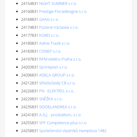
24154831
NIGHT SUMMER s.r.o.
24160831
Prestige-Floradesigne s.r.o.
24168831
GAAG s.r.o.
24174831
Pizzerie Václavka s.r.o.
24177831
KOBD s.r.o.
24180831
Adme Trade s.r.o.
24183831
CONEP s.r.o.
24197831
RPM elektro Praha s.r.o.
24203831
Sprinkplan s.r.o.
24206831
ADELA GROUP s.r.o.
24212831
Středočeský CB s.r.o.
24226831
PN - ELEKTRO, s.r.o.
24229831
SNĚŽKA s.r.o.
24235831
SIDOELANDREA s.r.o.
24241831
A.G.J. - produktion, s.r.o.
24255831
SPF Competence plus s.r.o.
24258831
Společenství vlastníků Hamplova 1482