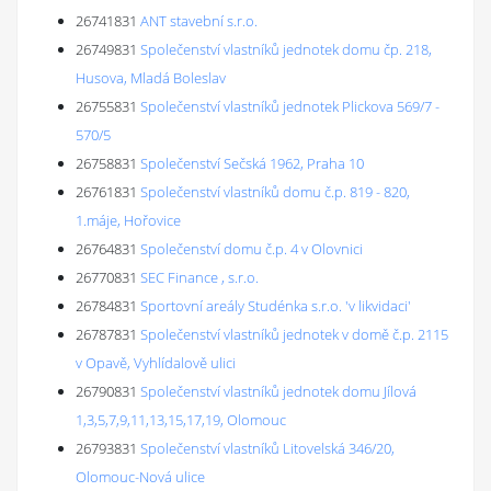
26741831
ANT stavební s.r.o.
26749831
Společenství vlastníků jednotek domu čp. 218,
Husova, Mladá Boleslav
26755831
Společenství vlastníků jednotek Plickova 569/7 -
570/5
26758831
Společenství Sečská 1962, Praha 10
26761831
Společenství vlastníků domu č.p. 819 - 820,
1.máje, Hořovice
26764831
Společenství domu č.p. 4 v Olovnici
26770831
SEC Finance , s.r.o.
26784831
Sportovní areály Studénka s.r.o. 'v likvidaci'
26787831
Společenství vlastníků jednotek v domě č.p. 2115
v Opavě, Vyhlídalově ulici
26790831
Společenství vlastníků jednotek domu Jílová
1,3,5,7,9,11,13,15,17,19, Olomouc
26793831
Společenství vlastníků Litovelská 346/20,
Olomouc-Nová ulice