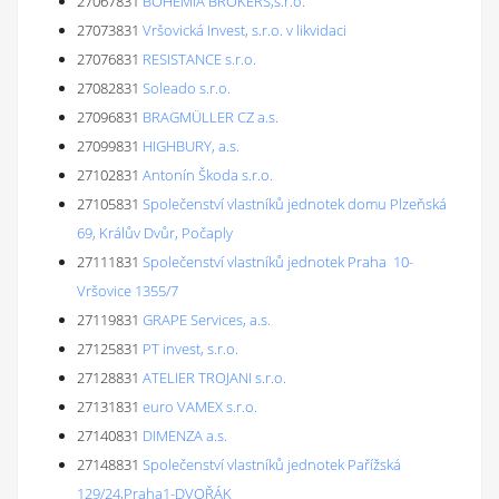
27067831
BOHEMIA BROKERS,s.r.o.
27073831
Vršovická Invest, s.r.o. v likvidaci
27076831
RESISTANCE s.r.o.
27082831
Soleado s.r.o.
27096831
BRAGMÜLLER CZ a.s.
27099831
HIGHBURY, a.s.
27102831
Antonín Škoda s.r.o.
27105831
Společenství vlastníků jednotek domu Plzeňská
69, Králův Dvůr, Počaply
27111831
Společenství vlastníků jednotek Praha 10-
Vršovice 1355/7
27119831
GRAPE Services, a.s.
27125831
PT invest, s.r.o.
27128831
ATELIER TROJANI s.r.o.
27131831
euro VAMEX s.r.o.
27140831
DIMENZA a.s.
27148831
Společenství vlastníků jednotek Pařížská
129/24,Praha1-DVOŘÁK