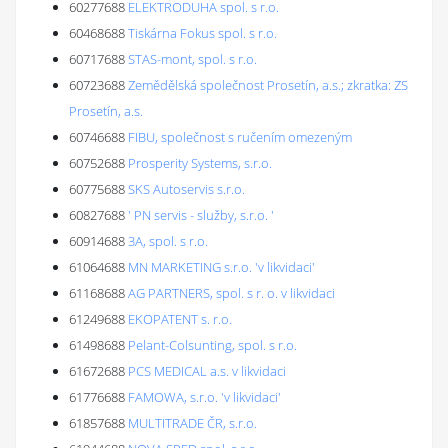
60277688
ELEKTRODUHA spol. s r.o.
60468688
Tiskárna Fokus spol. s r.o.
60717688
STAS-mont, spol. s r.o.
60723688
Zemědělská společnost Prosetín, a.s.; zkratka: ZS
Prosetín, a.s.
60746688
FIBU, společnost s ručením omezeným
60752688
Prosperity Systems, s.r.o.
60775688
SKS Autoservis s.r.o.
60827688
' PN servis - služby, s.r.o. '
60914688
3A, spol. s r.o.
61064688
MN MARKETING s.r.o. 'v likvidaci'
61168688
AG PARTNERS, spol. s r. o. v likvidaci
61249688
EKOPATENT s. r.o.
61498688
Pelant-Colsunting, spol. s r.o.
61672688
PCS MEDICAL a.s. v likvidaci
61776688
FAMOWA, s.r.o. 'v likvidaci'
61857688
MULTITRADE ČR, s.r.o.