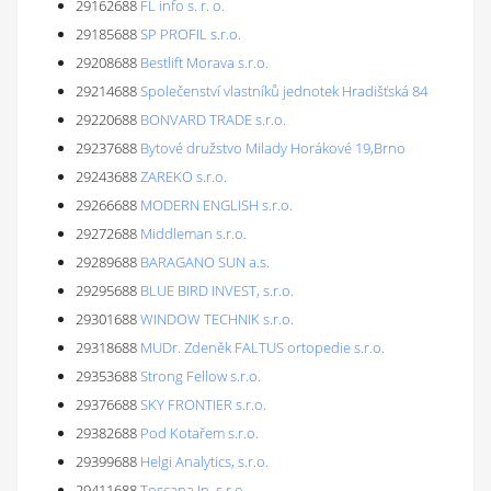
29162688
FL info s. r. o.
29185688
SP PROFIL s.r.o.
29208688
Bestlift Morava s.r.o.
29214688
Společenství vlastníků jednotek Hradišťská 84
29220688
BONVARD TRADE s.r.o.
29237688
Bytové družstvo Milady Horákové 19,Brno
29243688
ZAREKO s.r.o.
29266688
MODERN ENGLISH s.r.o.
29272688
Middleman s.r.o.
29289688
BARAGANO SUN a.s.
29295688
BLUE BIRD INVEST, s.r.o.
29301688
WINDOW TECHNIK s.r.o.
29318688
MUDr. Zdeněk FALTUS ortopedie s.r.o.
29353688
Strong Fellow s.r.o.
29376688
SKY FRONTIER s.r.o.
29382688
Pod Kotařem s.r.o.
29399688
Helgi Analytics, s.r.o.
29411688
Toscana In, s.r.o.