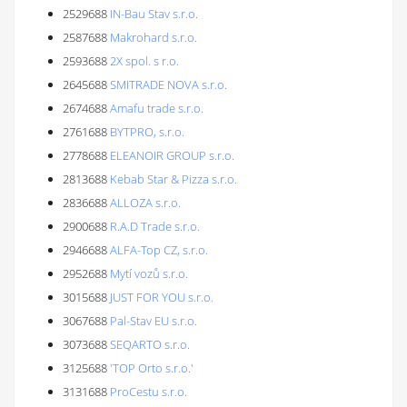
2529688
IN-Bau Stav s.r.o.
2587688
Makrohard s.r.o.
2593688
2X spol. s r.o.
2645688
SMITRADE NOVA s.r.o.
2674688
Amafu trade s.r.o.
2761688
BYTPRO, s.r.o.
2778688
ELEANOIR GROUP s.r.o.
2813688
Kebab Star & Pizza s.r.o.
2836688
ALLOZA s.r.o.
2900688
R.A.D Trade s.r.o.
2946688
ALFA-Top CZ, s.r.o.
2952688
Mytí vozů s.r.o.
3015688
JUST FOR YOU s.r.o.
3067688
Pal-Stav EU s.r.o.
3073688
SEQARTO s.r.o.
3125688
'TOP Orto s.r.o.'
3131688
ProCestu s.r.o.