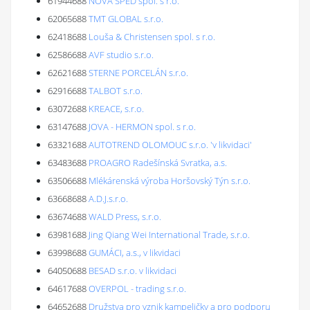
61944688
NOVA SPED spol. s r.o.
62065688
TMT GLOBAL s.r.o.
62418688
Louša & Christensen spol. s r.o.
62586688
AVF studio s.r.o.
62621688
STERNE PORCELÁN s.r.o.
62916688
TALBOT s.r.o.
63072688
KREACE, s.r.o.
63147688
JOVA - HERMON spol. s r.o.
63321688
AUTOTREND OLOMOUC s.r.o. 'v likvidaci'
63483688
PROAGRO Radešínská Svratka, a.s.
63506688
Mlékárenská výroba Horšovský Týn s.r.o.
63668688
A.D.J.s.r.o.
63674688
WALD Press, s.r.o.
63981688
Jing Qiang Wei International Trade, s.r.o.
63998688
GUMÁCI, a.s., v likvidaci
64050688
BESAD s.r.o. v likvidaci
64617688
OVERPOL - trading s.r.o.
64652688
Družstva pro vznik kampeličky a pro podporu