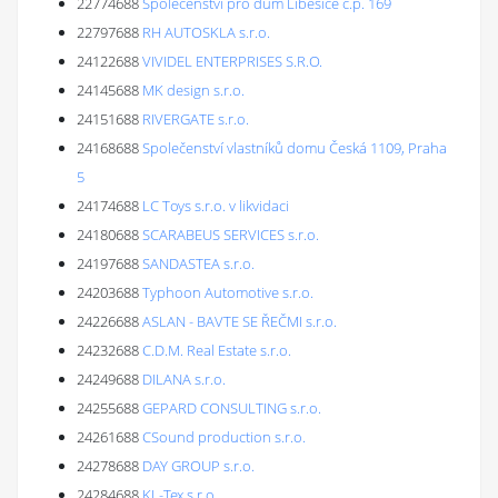
22774688
Společenství pro dům Liběšice č.p. 169
22797688
RH AUTOSKLA s.r.o.
24122688
VIVIDEL ENTERPRISES S.R.O.
24145688
MK design s.r.o.
24151688
RIVERGATE s.r.o.
24168688
Společenství vlastníků domu Česká 1109, Praha
5
24174688
LC Toys s.r.o. v likvidaci
24180688
SCARABEUS SERVICES s.r.o.
24197688
SANDASTEA s.r.o.
24203688
Typhoon Automotive s.r.o.
24226688
ASLAN - BAVTE SE ŘEČMI s.r.o.
24232688
C.D.M. Real Estate s.r.o.
24249688
DILANA s.r.o.
24255688
GEPARD CONSULTING s.r.o.
24261688
CSound production s.r.o.
24278688
DAY GROUP s.r.o.
24284688
KL-Tex s.r.o.