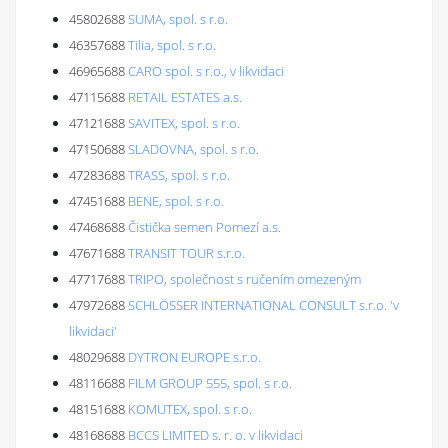
45802688
SUMA, spol. s r.o.
46357688
Tilia, spol. s r.o.
46965688
CARO spol. s r.o., v likvidaci
47115688
RETAIL ESTATES a.s.
47121688
SAVITEX, spol. s r.o.
47150688
SLADOVNA, spol. s r.o.
47283688
TRASS, spol. s r.o.
47451688
BENE, spol. s r.o.
47468688
Čistička semen Pomezí a.s.
47671688
TRANSIT TOUR s.r.o.
47717688
TRIPO, společnost s ručením omezeným
47972688
SCHLÖSSER INTERNATIONAL CONSULT s.r.o. 'v
likvidaci'
48029688
DYTRON EUROPE s.r.o.
48116688
FILM GROUP 555, spol. s r.o.
48151688
KOMUTEX, spol. s r.o.
48168688
BCCS LIMITED s. r. o. v likvidaci