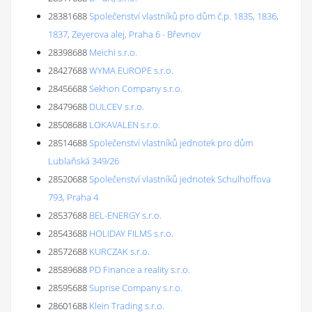
28381688
Společenství vlastníků pro dům č.p. 1835, 1836,
1837, Zeyerova alej, Praha 6 - Břevnov
28398688
Meichi s.r.o.
28427688
WYMA EUROPE s.r.o.
28456688
Sekhon Company s.r.o.
28479688
DULCEV s.r.o.
28508688
LOKAVALEN s.r.o.
28514688
Společenství vlastníků jednotek pro dům
Lublaňská 349/26
28520688
Společenství vlastníků jednotek Schulhoffova
793, Praha 4
28537688
BEL-ENERGY s.r.o.
28543688
HOLIDAY FILMS s.r.o.
28572688
KURCZAK s.r.o.
28589688
PD Finance a reality s.r.o.
28595688
Suprise Company s.r.o.
28601688
Klein Trading s.r.o.