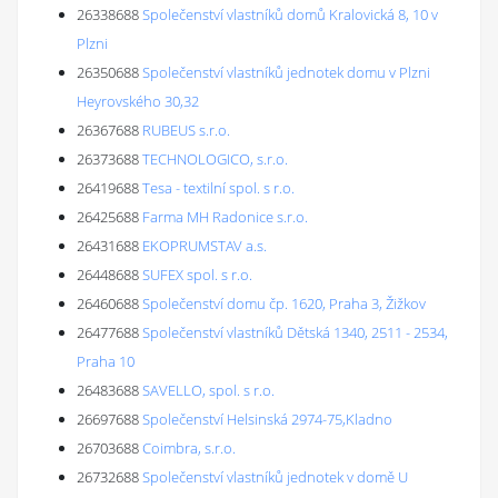
26338688
Společenství vlastníků domů Kralovická 8, 10 v
Plzni
26350688
Společenství vlastníků jednotek domu v Plzni
Heyrovského 30,32
26367688
RUBEUS s.r.o.
26373688
TECHNOLOGICO, s.r.o.
26419688
Tesa - textilní spol. s r.o.
26425688
Farma MH Radonice s.r.o.
26431688
EKOPRUMSTAV a.s.
26448688
SUFEX spol. s r.o.
26460688
Společenství domu čp. 1620, Praha 3, Žižkov
26477688
Společenství vlastníků Dětská 1340, 2511 - 2534,
Praha 10
26483688
SAVELLO, spol. s r.o.
26697688
Společenství Helsinská 2974-75,Kladno
26703688
Coimbra, s.r.o.
26732688
Společenství vlastníků jednotek v domě U