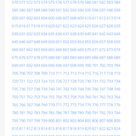
570
571
572
573
574
575
576
577
578
579
580
581
582
583
584
585
586
587
588
589
590
591
592
593
594
595
596
597
598
599
600
601
602
603
604
605
606
607
608
609
610
611
612
613
614
615
616
617
618
619
620
621
622
623
624
625
626
627
628
629
630
631
632
633
634
635
636
637
638
639
640
641
642
643
644
645
646
647
648
649
650
651
652
653
654
655
656
657
658
659
660
661
662
663
664
665
666
667
668
669
670
671
672
673
674
675
676
677
678
679
680
681
682
683
684
685
686
687
688
689
690
691
692
693
694
695
696
697
698
699
700
701
702
703
704
705
706
707
708
709
710
711
712
713
714
715
716
717
718
719
720
721
722
723
724
725
726
727
728
729
730
731
732
733
734
735
736
737
738
739
740
741
742
743
744
745
746
747
748
749
750
751
752
753
754
755
756
757
758
759
760
761
762
763
764
765
766
767
768
769
770
771
772
773
774
775
776
777
778
779
780
781
782
783
784
785
786
787
788
789
790
791
792
793
794
795
796
797
798
799
800
801
802
803
804
805
806
807
808
809
810
811
812
813
814
815
816
817
818
819
820
821
822
823
824