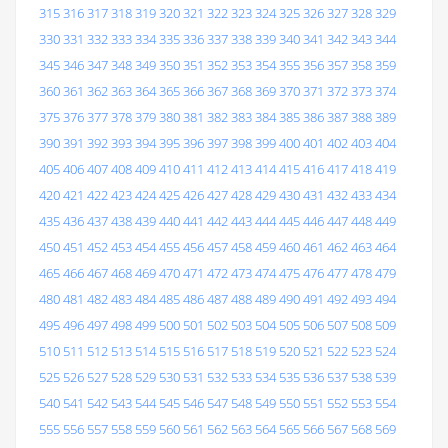
315
316
317
318
319
320
321
322
323
324
325
326
327
328
329
330
331
332
333
334
335
336
337
338
339
340
341
342
343
344
345
346
347
348
349
350
351
352
353
354
355
356
357
358
359
360
361
362
363
364
365
366
367
368
369
370
371
372
373
374
375
376
377
378
379
380
381
382
383
384
385
386
387
388
389
390
391
392
393
394
395
396
397
398
399
400
401
402
403
404
405
406
407
408
409
410
411
412
413
414
415
416
417
418
419
420
421
422
423
424
425
426
427
428
429
430
431
432
433
434
435
436
437
438
439
440
441
442
443
444
445
446
447
448
449
450
451
452
453
454
455
456
457
458
459
460
461
462
463
464
465
466
467
468
469
470
471
472
473
474
475
476
477
478
479
480
481
482
483
484
485
486
487
488
489
490
491
492
493
494
495
496
497
498
499
500
501
502
503
504
505
506
507
508
509
510
511
512
513
514
515
516
517
518
519
520
521
522
523
524
525
526
527
528
529
530
531
532
533
534
535
536
537
538
539
540
541
542
543
544
545
546
547
548
549
550
551
552
553
554
555
556
557
558
559
560
561
562
563
564
565
566
567
568
569