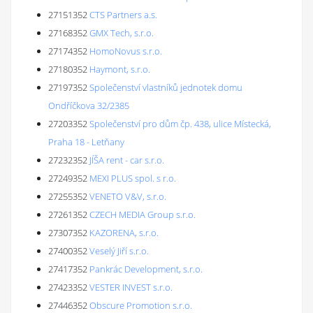
27151352
CTS Partners a.s.
27168352
GMX Tech, s.r.o.
27174352
HomoNovus s.r.o.
27180352
Haymont, s.r.o.
27197352
Společenství vlastníků jednotek domu
Ondříčkova 32/2385
27203352
Společenství pro dům čp. 438, ulice Místecká,
Praha 18 - Letňany
27232352
JÍŠA rent - car s.r.o.
27249352
MEXI PLUS spol. s r.o.
27255352
VENETO V&V, s.r.o.
27261352
CZECH MEDIA Group s.r.o.
27307352
KAZORENA, s.r.o.
27400352
Veselý Jiří s.r.o.
27417352
Pankrác Development, s.r.o.
27423352
VESTER INVEST s.r.o.
27446352
Obscure Promotion s.r.o.