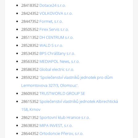
28418352
Dotace24 s.r.o.
28424352
VOLKOVOVA s.r.o.
28447352
Formet, s.r.o.
28505352
Firex Servis s.r.o.
28511352
DH CENTRUM s.r.o.
28528352
WALD S s.r.o.
28534352
BPS Chrášťany s.r.o.
28563352
MEDIAPOL News, s.r.o.
28586352
Global electric s.r.o.
28592352
'Společenství vlastníků jednotek pro dům
Lermontovova 327/3, Olomouc'.
28609352
TRUSTWORLD GROUP SE
28615352
Společenství vlastníků jednotek Albrechtická
158, Krnov
28621352
Sportovní klub Hranice s.r.o.
28638352
MIPA INVEST, s.r.o.
28644352
Ortodoncie Přerov, s.r.o.