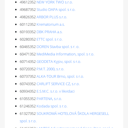
49612352
NEW YORK TWO s.r.o.
49687352
Studio DAPA spol. s r.o.
49826352
ARBOR PLUS s.r.o.
60112352
Krematorium a.s.
60193352
DBK PRAHA a.s.
60280352
ETTC spol. s r.o.
60465352
DOREN Stavba spol. s r. o.
60471352
MediMedia Information, spol. s r.o.
60714352
GEODETA Kyjov, spol. s r.o.
60720352
P.M.T. 2000, s.r.o.
60737352
ALKA-TOUR Brno, spol. s r.o.
60743352
CARLIFT SERVICE CZ, s.r.o.
60934352
E.S.M.C. s.r.o. v likvidaci
61055352
PARTENA, s.r.o.
61246352
Kodada spol. s r.o.
61327352
SOUKROMÁ HOTELOVÁ ŠKOLA HERGESELL
spol. s r.o.