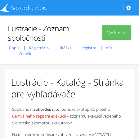
Sokordia iSpis
Lustrácie - Zoznam
Vyskúšať!
spoločností
Popis
Registrácia
Ukážka
Registre
API
Cenník
Lustrácie - Katalóg - Stránka
pre vyhľadávače
Spoločnosť
Sokordia, s.r.o.
ponúka prístup do platého
Centrálneho registra exekúcií
– zoznamu exekúcií vedeného
Slovenskou komorou exekútorov.
Na tejto stránke software zobrazuje zoznam VŠETKÝCH