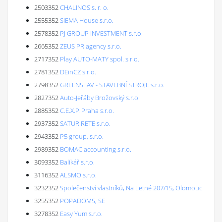
2503352
CHALINOS s. r. o.
2555352
SIEMA House s.r.o.
2578352
PJ GROUP INVESTMENT s.r.o.
2665352
ZEUS PR agency s.r.o.
2717352
Play AUTO-MATY spol. s r.o.
2781352
DEinCZ s.r.o.
2798352
GREENSTAV - STAVEBNÍ STROJE s.r.o.
2827352
Auto-Jeřáby Brožovský s.r.o.
2885352
C.E.X.P. Praha s.r.o.
2937352
SATUR RETE s.r.o.
2943352
P5 group, s.r.o.
2989352
BOMAC accounting s.r.o.
3093352
Balíkář s.r.o.
3116352
ALSMO s.r.o.
3232352
Společenství vlastníků, Na Letné 207/15, Olomouc
3255352
POPADOMS, SE
3278352
Easy Yum s.r.o.