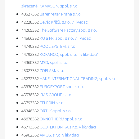
zkráceně: KAMASON, spol. s r.o.
40527352
Bärenreiter Praha s.r.o.
42228352
Devět Křížů, s.r.o. v likvidaci
44265352
The Software Factory spol. s r.o.
44566352
KU a FR, spol. s r.o. v likvidaci
44740352
POOL SYSTEM, s.r.o.
44792352
KOFANCO, spol. s r.o. 'v likvidaci'
44960352
MSD, spol. s r.o.
45023352
ZOFI AM, s.r.o.
45272352
HAKE INTERNATIONAL TRADING, spol. s r.o.
45330352
EUROEXPORT spol. s r.o.
45538352
IRAS GROUP, s.r.o.
45793352
TELEDIN s.r.o.
46348352
ORTUS spol. s r.o.
46678352
OKNOTHERM spol. s r.o.
46713352
GEOTEKTONIKA s.r.o. v likvidaci
46962352
AMOS, s.r.o. v likvidaci