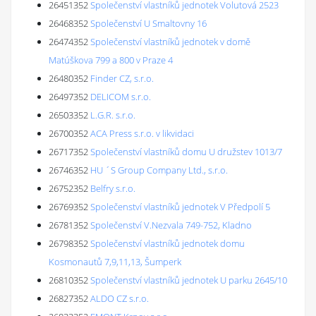
26451352
Společenství vlastníků jednotek Volutová 2523
26468352
Společenství U Smaltovny 16
26474352
Společenství vlastníků jednotek v domě
Matúškova 799 a 800 v Praze 4
26480352
Finder CZ, s.r.o.
26497352
DELICOM s.r.o.
26503352
L.G.R. s.r.o.
26700352
ACA Press s.r.o. v likvidaci
26717352
Společenství vlastníků domu U družstev 1013/7
26746352
HU ´S Group Company Ltd., s.r.o.
26752352
Belfry s.r.o.
26769352
Společenství vlastníků jednotek V Předpolí 5
26781352
Společenství V.Nezvala 749-752, Kladno
26798352
Společenství vlastníků jednotek domu
Kosmonautů 7,9,11,13, Šumperk
26810352
Společenství vlastníků jednotek U parku 2645/10
26827352
ALDO CZ s.r.o.