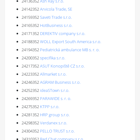
24136352
Ash Ray s.r.o.
24142352
Arvicola Trade, SE
24159352
Saveti Trade s.r.o.
24165352
HotBusiness s.r.o.
24171352
DEREKTIV company s.r.o.
24188352
WOLL Export South America s.r.o.
24194352
Pediatrická ambulance MB s. r. o.
24200352
specifika s.r.o.
24217352
ASUT Konopiště CZ s.r.o.
24223352
Allmarket s.r.o.
24246352
AGRAM Business s.r.o.
24252352
ideaSTown s.r.o.
24269352
PARAWIDE s. r. o.
24275352
KTPP s.r.o.
24281352
HRP group s.r.o.
24298352
Verdanex s.r.o.
24304352
PELLO TRUST s.r.o.
24310352
Red Chat company s.r.o.