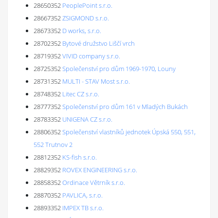
28650352
PeoplePoint s.r.o.
28667352
ZSIGMOND s.r.o.
28673352
D works, s.r.o.
28702352
Bytové družstvo Liščí vrch
28719352
VIVID company s.r.o.
28725352
Společenství pro dům 1969-1970, Louny
28731352
MULTI - STAV Most s.r.o.
28748352
Litec CZ s.r.o.
28777352
Společenství pro dům 161 v Mladých Bukách
28783352
UNIGENA CZ s.r.o.
28806352
Společenství vlastníků jednotek Úpská 550, 551,
552 Trutnov 2
28812352
KS-fish s.r.o.
28829352
ROVEX ENGINEERING s.r.o.
28858352
Ordinace Větrník s.r.o.
28870352
PAVLICA, s.r.o.
28893352
IMPEX TB s.r.o.