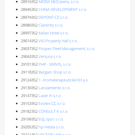
28916352
MÓDA NEO Jeans, s.r.o.
28945352
CHINA DEVELOPMENT s.r.o.
28974352
DEPONT CZ s.r.o.
28980352
Clarentis s.r.o.
28997352
Italian Hotel s.r.o.
29014352
VIG Property Hall s.r.o.
29037352
Pospec Fleet Management, s.r.o.
29043352
Versura s.r.o.
29101352
PHP - SERVIS, s.r.o.
29118352
Bargain Shop s.r.o.
29124352
1. Aromaterapeutická KH a.s.
29130352
Lanzamiento s.r.o.
29147352
Laser In s.r.o.
29153352
Evotex CZ, s.r.o.
29182352
CONSULT K s.r.o.
29199352
EGJ, spol. s r.o.
29205352
hp media s.r.o.
29211352
VECTOR LINE s.r.o.