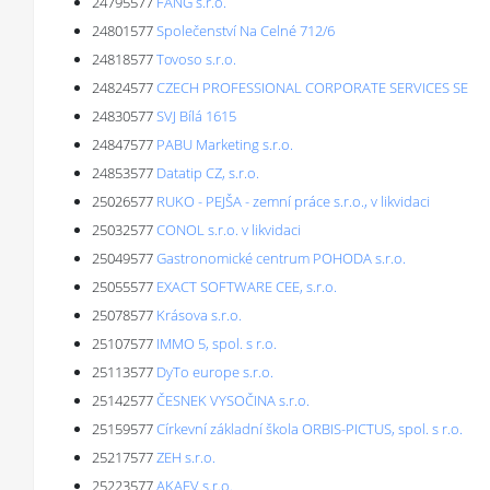
24795577
FANG s.r.o.
24801577
Společenství Na Celné 712/6
24818577
Tovoso s.r.o.
24824577
CZECH PROFESSIONAL CORPORATE SERVICES SE
24830577
SVJ Bílá 1615
24847577
PABU Marketing s.r.o.
24853577
Datatip CZ, s.r.o.
25026577
RUKO - PEJŠA - zemní práce s.r.o., v likvidaci
25032577
CONOL s.r.o. v likvidaci
25049577
Gastronomické centrum POHODA s.r.o.
25055577
EXACT SOFTWARE CEE, s.r.o.
25078577
Krásova s.r.o.
25107577
IMMO 5, spol. s r.o.
25113577
DyTo europe s.r.o.
25142577
ČESNEK VYSOČINA s.r.o.
25159577
Církevní základní škola ORBIS-PICTUS, spol. s r.o.
25217577
ZEH s.r.o.
25223577
AKAEV s.r.o.