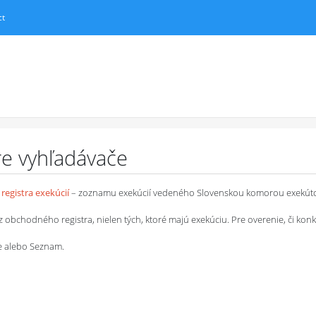
ct
pre vyhľadávače
registra exekúcií
– zoznamu exekúcií vedeného Slovenskou komorou exekút
chodného registra, nielen tých, ktoré majú exekúciu. Pre overenie, či konkrétn
le alebo Seznam.