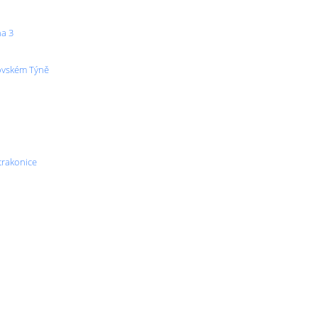
ha 3
šovském Týně
trakonice