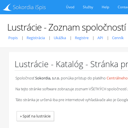
Sokordia iSpis
Úvod
Služby
Help
Conta
Lustrácie - Zoznam spoločností
Popis
Registrácia
Ukážka
Registre
API
Cenník
Lustrácie - Katalóg - Stránka 
Spoločnosť
Sokordia, s.r.o.
ponúka prístup do platého
Centrálneho 
Na tejto stránke software zobrazuje zoznam VŠETKÝCH spoločností z ob
Táto stránka je určená iba pre internetové vyhľadávače ako je Goog
»
Späť na lustrácie