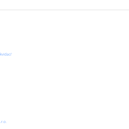
kvidaci'
r.o.