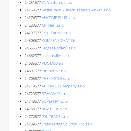
24251577
KV Ventures s.r.o.
24268577
Restaurace Sluneční terasa T-Anker, s.r.o.
24274577
ANYTIME PLUS s.r.o.
24280577
CPI Heli, s.r.o.
24297577
Eco - Farma, s.r.o.
24303577
KOMPENZOMAT SE
24656577
Biogas Podlesí, s.r.o.
24662577
saxo reality s.r.o.
24685577
PDC MED a.s.
24691577
Biotherm s.r.o.
24708577
THE CASTLE s.r.o.
24714577
AC INVEST Company s.r.o.
24720577
STAVOMEX s.r.o.
24743577
SUPERHRY s.r.o.
24766577
RHV PLUS s.r.o.
24772577
PSL TRADE s.r.o.
24789577
Engineering Solution Pro s.r.o.