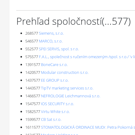
Prehľad spoločností
(...
577
)
268577
Siemens, s.r.o.
546577
MARCO, s.r.o.
552577
SPEI SERVIS, spol. s r.o.
575577
F.A.L., společnost s ručením omezeným /spol. s r.o./ 'v li
1391577
BoneCare s.r.o.
1420577
Modular construction s.r.o.
1437577
EE GROUP s.r.o.
1443577
TipTV marketing services s.r.o.
1466577
NEFROLOGIE Leichmannová s.r.o.
1547577
IOS SECURITY s.r.o.
1582577
Virtu White s.r.o.
1599577
CB Sat s.r.o.
1611577
STOMATOLOGICKÁ ORDINACE MUDr. Petra Pokorná s.