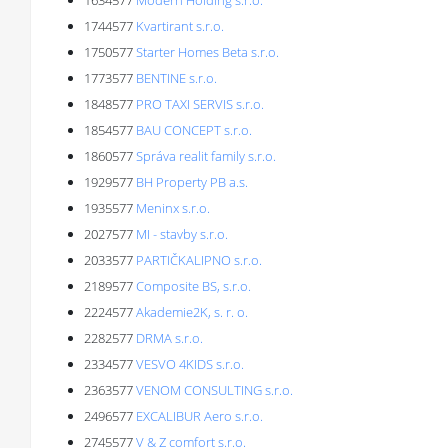
1634577
Modern Holding s.r.o.
1744577
Kvartirant s.r.o.
1750577
Starter Homes Beta s.r.o.
1773577
BENTINE s.r.o.
1848577
PRO TAXI SERVIS s.r.o.
1854577
BAU CONCEPT s.r.o.
1860577
Správa realit family s.r.o.
1929577
BH Property PB a.s.
1935577
Meninx s.r.o.
2027577
MI - stavby s.r.o.
2033577
PARTIČKALIPNO s.r.o.
2189577
Composite BS, s.r.o.
2224577
Akademie2K, s. r. o.
2282577
DRMA s.r.o.
2334577
VESVO 4KIDS s.r.o.
2363577
VENOM CONSULTING s.r.o.
2496577
EXCALIBUR Aero s.r.o.
2745577
V & Z comfort s.r.o.