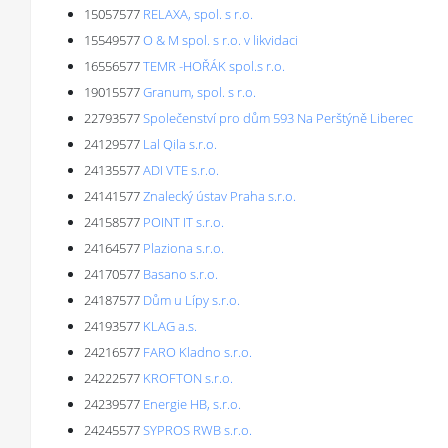
15057577
RELAXA, spol. s r.o.
15549577
O & M spol. s r.o. v likvidaci
16556577
TEMR -HOŘÁK spol.s r.o.
19015577
Granum, spol. s r.o.
22793577
Společenství pro dům 593 Na Perštýně Liberec
24129577
Lal Qila s.r.o.
24135577
ADI VTE s.r.o.
24141577
Znalecký ústav Praha s.r.o.
24158577
POINT IT s.r.o.
24164577
Plaziona s.r.o.
24170577
Basano s.r.o.
24187577
Dům u Lípy s.r.o.
24193577
KLAG a.s.
24216577
FARO Kladno s.r.o.
24222577
KROFTON s.r.o.
24239577
Energie HB, s.r.o.
24245577
SYPROS RWB s.r.o.