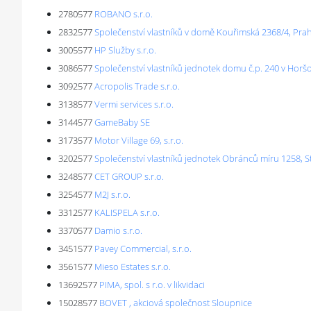
2780577
ROBANO s.r.o.
2832577
Společenství vlastníků v domě Kouřimská 2368/4, Pra
3005577
HP Služby s.r.o.
3086577
Společenství vlastníků jednotek domu č.p. 240 v Hor
3092577
Acropolis Trade s.r.o.
3138577
Vermi services s.r.o.
3144577
GameBaby SE
3173577
Motor Village 69, s.r.o.
3202577
Společenství vlastníků jednotek Obránců míru 1258, S
3248577
CET GROUP s.r.o.
3254577
M2J s.r.o.
3312577
KALISPELA s.r.o.
3370577
Damio s.r.o.
3451577
Pavey Commercial, s.r.o.
3561577
Mieso Estates s.r.o.
13692577
PIMA, spol. s r.o. v likvidaci
15028577
BOVET , akciová společnost Sloupnice