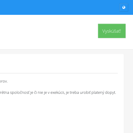
Vyskúšať!
orov.
a spoločnosť je či nie je v exekúcii, je treba urobiť platený dopyt.