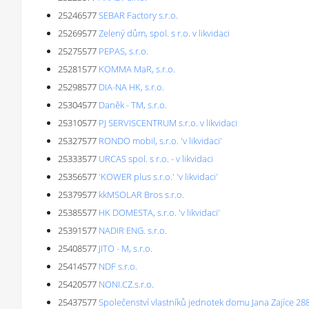
25246577
SEBAR Factory s.r.o.
25269577
Zelený dům, spol. s r.o. v likvidaci
25275577
PEPAS, s.r.o.
25281577
KOMMA MaR, s.r.o.
25298577
DIA-NA HK, s.r.o.
25304577
Daněk - TM, s.r.o.
25310577
PJ SERVISCENTRUM s.r.o. v likvidaci
25327577
RONDO mobil, s.r.o. 'v likvidaci'
25333577
URCAS spol. s r.o. - v likvidaci
25356577
'KOWER plus s.r.o.' 'v likvidaci'
25379577
kkMSOLAR Bros s.r.o.
25385577
HK DOMESTA, s.r.o. 'v likvidaci'
25391577
NADIR ENG. s.r.o.
25408577
JITO - M, s.r.o.
25414577
NDF s.r.o.
25420577
NONI.CZ.s.r.o.
25437577
Společenství vlastníků jednotek domu Jana Zajíce 28