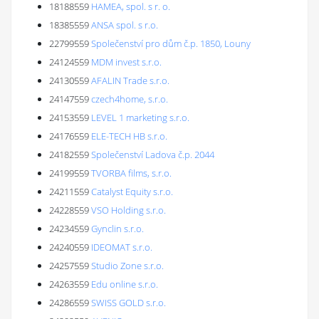
18188559
HAMEA, spol. s r. o.
18385559
ANSA spol. s r.o.
22799559
Společenství pro dům č.p. 1850, Louny
24124559
MDM invest s.r.o.
24130559
AFALIN Trade s.r.o.
24147559
czech4home, s.r.o.
24153559
LEVEL 1 marketing s.r.o.
24176559
ELE-TECH HB s.r.o.
24182559
Společenství Ladova č.p. 2044
24199559
TVORBA films, s.r.o.
24211559
Catalyst Equity s.r.o.
24228559
VSO Holding s.r.o.
24234559
Gynclin s.r.o.
24240559
IDEOMAT s.r.o.
24257559
Studio Zone s.r.o.
24263559
Edu online s.r.o.
24286559
SWISS GOLD s.r.o.