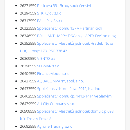
26271559
Pellicova 33 - Brno, společenství
26294559
STK Kyjov s.r.o.
26317559
FALL PLUS s.r.o.
26323559
Společenství domu 137 v Hartmanicích
26346559
BRILLIANT HAPPY DAY a.s., HAPPY DAY holding
26352559
Společenství vlastníků jednotek Hrádek, Nová
Huť, 1. máje 173, PSČ 338 42
26369559
VIENTO a.s.
26398559
SEBMAR s.r.o.
26404559
FinanceModul s.r.o.
26427559
AQUACOMPANY, spol. s r.o.
26433559
Společenství Kordačova 2912, Kladno
26462559
Společenství domu čp. 1413-1414 ve Slaném
26479559
Art City Company s.r.o.
26508559
Společenství vlastníků jednotek domu č.p.698,
k.ú. Troja v Praze 8
26682559
Agrone Trading, s.r.o.