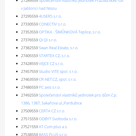
27289559
Společenství vlastníků jednotek Pražská 604/105
v Jablonci nad Nisou
27295559
4USERS s.r.o.
27330559
CONECTIV s.r.o.
27353559
OPTIKA - ŠIMŮNKOVÁ Teplice, s.r.o.
27376559
QI QI s.r.o.
27382559
Swan Real Estate, s.r.o.
27405559
STARTEX CZ, s.r.o.
27428559
VEJCE CZ s.r.o.
27457559
Studio VITE spol. s r.o.
27463559
CR-NET.CZ, spol. s r.o.
27486559
PC axis s.r.o.
27492559
Společenství vlastníků jednotek pro dům č.p.
1386, 1387, Sakařova ul.,Pardubice
27509559
CERTA CZ s.r.o.
27515559
ODBYT Svoboda s.r.o.
27521559
AT Com plus a.s.
27538559
BASS PLUS s.r.o.