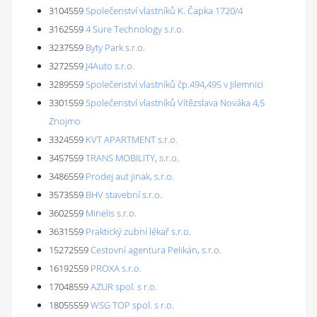
3104559
Společenství vlastníků K. Čapka 1720/4
3162559
4 Sure Technology s.r.o.
3237559
Byty Park s.r.o.
3272559
J4Auto s.r.o.
3289559
Společenství vlastníků čp.494,495 v Jilemnici
3301559
Společenství vlastníků Vítězslava Nováka 4,5
Znojmo
3324559
KVT APARTMENT s.r.o.
3457559
TRANS MOBILITY, s.r.o.
3486559
Prodej aut jinak, s.r.o.
3573559
BHV stavební s.r.o.
3602559
Minelis s.r.o.
3631559
Praktický zubní lékař s.r.o.
15272559
Cestovní agentura Pelikán, s.r.o.
16192559
PROXA s.r.o.
17048559
AZUR spol. s r.o.
18055559
WSG TOP spol. s r.o.