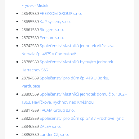
Frýdek - Místek
28649559
FREZKOM GROUP s.r.o.
28655559
KaP system, s.r.o.
28661559
Ridigers s.r.o.
28707559
Fensum s.r.o.
28742559
Společenství vlastníků jednotek Vítězslava
Nezvala čp. 4675 v Chomutově
28788559
Společenství vlastníků bytových jednotek
Harrachov 565
28794559
Společenství pro dům čp. 419 U Borku,
Pardubice
28800559
Společenství vlastníků jednotek domu č.p. 1362 -
1363, Havlíčkova, Rychnov nad Kněžnou
28817559
TACAM Group s.r.o.
28823559
Společenství pro dům čp. 243 v Hrochově Týnci
28846559
ZALEA s.r.o.
28852559
Lander CZ, s.r.o.