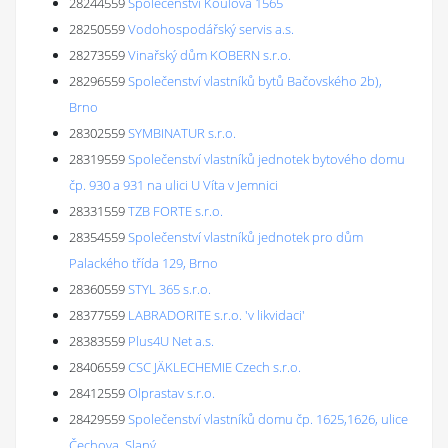
28244559
Společenství Koulova 1565
28250559
Vodohospodářský servis a.s.
28273559
Vinařský dům KOBERN s.r.o.
28296559
Společenství vlastníků bytů Bačovského 2b),
Brno
28302559
SYMBINATUR s.r.o.
28319559
Společenství vlastníků jednotek bytového domu
čp. 930 a 931 na ulici U Víta v Jemnici
28331559
TZB FORTE s.r.o.
28354559
Společenství vlastníků jednotek pro dům
Palackého třída 129, Brno
28360559
STYL 365 s.r.o.
28377559
LABRADORITE s.r.o. 'v likvidaci'
28383559
Plus4U Net a.s.
28406559
CSC JÄKLECHEMIE Czech s.r.o.
28412559
Olprastav s.r.o.
28429559
Společenství vlastníků domu čp. 1625,1626, ulice
Čechova, Slaný