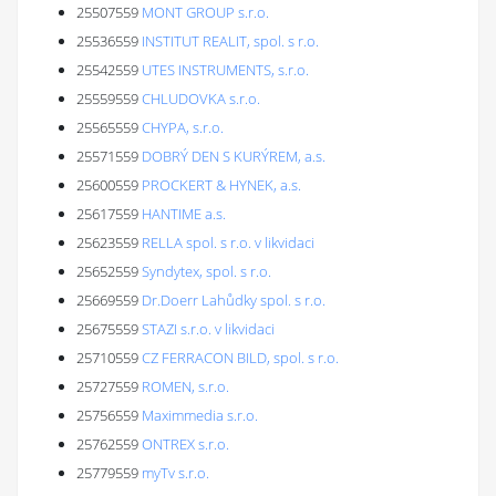
25507559
MONT GROUP s.r.o.
25536559
INSTITUT REALIT, spol. s r.o.
25542559
UTES INSTRUMENTS, s.r.o.
25559559
CHLUDOVKA s.r.o.
25565559
CHYPA, s.r.o.
25571559
DOBRÝ DEN S KURÝREM, a.s.
25600559
PROCKERT & HYNEK, a.s.
25617559
HANTIME a.s.
25623559
RELLA spol. s r.o. v likvidaci
25652559
Syndytex, spol. s r.o.
25669559
Dr.Doerr Lahůdky spol. s r.o.
25675559
STAZI s.r.o. v likvidaci
25710559
CZ FERRACON BILD, spol. s r.o.
25727559
ROMEN, s.r.o.
25756559
Maximmedia s.r.o.
25762559
ONTREX s.r.o.
25779559
myTv s.r.o.