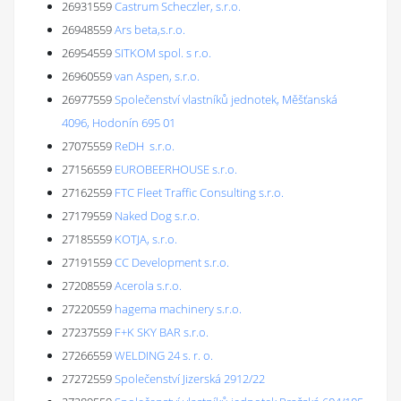
26931559
Castrum Scheczler, s.r.o.
26948559
Ars beta,s.r.o.
26954559
SITKOM spol. s r.o.
26960559
van Aspen, s.r.o.
26977559
Společenství vlastníků jednotek, Měšťanská
4096, Hodonín 695 01
27075559
ReDH s.r.o.
27156559
EUROBEERHOUSE s.r.o.
27162559
FTC Fleet Traffic Consulting s.r.o.
27179559
Naked Dog s.r.o.
27185559
KOTJA, s.r.o.
27191559
CC Development s.r.o.
27208559
Acerola s.r.o.
27220559
hagema machinery s.r.o.
27237559
F+K SKY BAR s.r.o.
27266559
WELDING 24 s. r. o.
27272559
Společenství Jizerská 2912/22