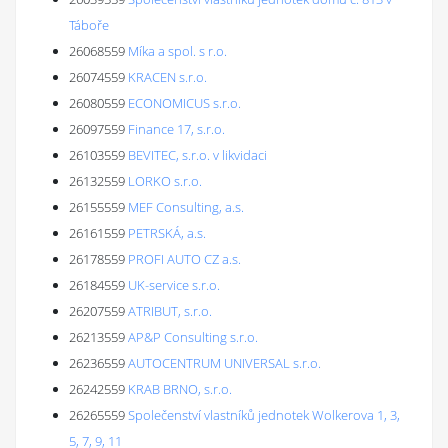
Táboře
26068559
Míka a spol. s r.o.
26074559
KRACEN s.r.o.
26080559
ECONOMICUS s.r.o.
26097559
Finance 17, s.r.o.
26103559
BEVITEC, s.r.o. v likvidaci
26132559
LORKO s.r.o.
26155559
MEF Consulting, a.s.
26161559
PETRSKÁ, a.s.
26178559
PROFI AUTO CZ a.s.
26184559
UK-service s.r.o.
26207559
ATRIBUT, s.r.o.
26213559
AP&P Consulting s.r.o.
26236559
AUTOCENTRUM UNIVERSAL s.r.o.
26242559
KRAB BRNO, s.r.o.
26265559
Společenství vlastníků jednotek Wolkerova 1, 3,
5, 7, 9, 11