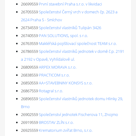
26699559
První stavební Praha s.r.o. v likvidaci
26705559
Společenství Černý vrch v domech čp. 2623 a
2624 Praha 5 - Smíchov
26734559
Společenství vlastníků Tulipán 3426
26740559
PAN SOLUTIONS, spol. s r.o.
26763559
Makléřská pojišťovací společnost TEAM s.r.o.
26786559
Společenství vlastníků jednotek v domě č.p. 2191
a 2192 v Opavě, Vyhlídalově ul.
26809559
ARPEX MORAVA s.r.o.
26838559
PRACTICOM s.r.o.
26850559
AA+STAVEBNINY KONSYS s.r.o.
26867559
Rotagral s.r.o.
26896559
Společenství vlastníků jednotek domu Hlinky 29,
Brno
26902559
Společenství jednotek Fischerova 11, Znojmo
26919559
BROSTAV ZLÍN s.r.o.
26925559
Krematorium zvířat Brno, s.r.o.