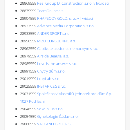
28869559
Real Group D. Construction s.r.o. v likvidaci
28875559
TeamOnline a.s.
28904559
RHAPSODY GOLD, s.r.o.v likvidaci
28927559
Advance Media Corporation, s.r.o.
28933559
ANDER SPORT s.r.o.
28956559
MIZU CONSULTING a.s.
28962559
Captivate asistence nemocným s.r.o.
28979559
Airs de Beaute, a.s.
28985559
Love is the answer s.r.o.
28991559
Chytrý dům s.r.o.
29019559
LukyLab s.r.o.
29025559
INSTAR C&S s.r.o.
29031559
Společenství vlastníků jednotek pro dům č.p.
1027 Pod lázní
29048559
Sokolpljus s.r.o.
29054559
Gynekologie Čáslav s.r.o.
29060559
VALCANO GROUP SE