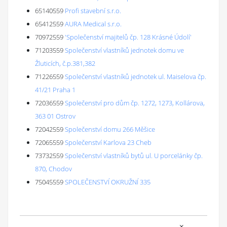
65140559
Profi stavební s.r.o.
65412559
AURA Medical s.r.o.
70972559
'Společenství majitelů čp. 128 Krásné Údolí'
71203559
Společenství vlastníků jednotek domu ve
Žluticích, č.p.381,382
71226559
Společenství vlastníků jednotek ul. Maiselova čp.
41/21 Praha 1
72036559
Společenství pro dům čp. 1272, 1273, Kollárova,
363 01 Ostrov
72042559
Společenství domu 266 Měšice
72065559
Společenství Karlova 23 Cheb
73732559
Společenství vlastníků bytů ul. U porcelánky čp.
870, Chodov
75045559
SPOLEČENSTVÍ OKRUŽNÍ 335