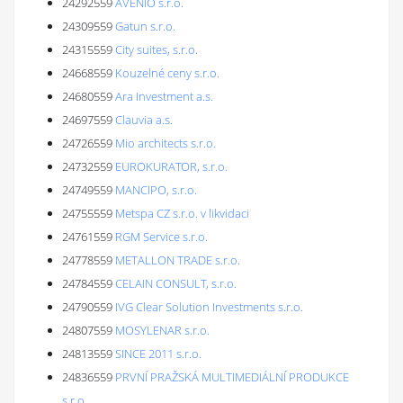
24292559
AVENIO s.r.o.
24309559
Gatun s.r.o.
24315559
City suites, s.r.o.
24668559
Kouzelné ceny s.r.o.
24680559
Ara Investment a.s.
24697559
Clauvia a.s.
24726559
Mio architects s.r.o.
24732559
EUROKURATOR, s.r.o.
24749559
MANCIPO, s.r.o.
24755559
Metspa CZ s.r.o. v likvidaci
24761559
RGM Service s.r.o.
24778559
METALLON TRADE s.r.o.
24784559
CELAIN CONSULT, s.r.o.
24790559
IVG Clear Solution Investments s.r.o.
24807559
MOSYLENAR s.r.o.
24813559
SINCE 2011 s.r.o.
24836559
PRVNÍ PRAŽSKÁ MULTIMEDIÁLNÍ PRODUKCE
s.r.o.