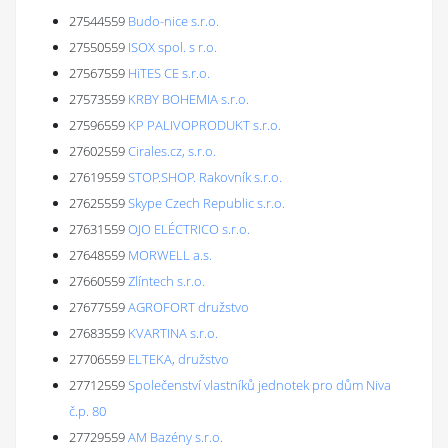
27544559
Budo-nice s.r.o.
27550559
ISOX spol. s r.o.
27567559
HiTES CE s.r.o.
27573559
KRBY BOHEMIA s.r.o.
27596559
KP PALIVOPRODUKT s.r.o.
27602559
Cirales.cz, s.r.o.
27619559
STOP.SHOP. Rakovník s.r.o.
27625559
Skype Czech Republic s.r.o.
27631559
OJO ELÉCTRICO s.r.o.
27648559
MORWELL a.s.
27660559
Zlíntech s.r.o.
27677559
AGROFORT družstvo
27683559
KVARTINA s.r.o.
27706559
ELTEKA, družstvo
27712559
Společenství vlastníků jednotek pro dům Niva
č.p. 80
27729559
AM Bazény s.r.o.