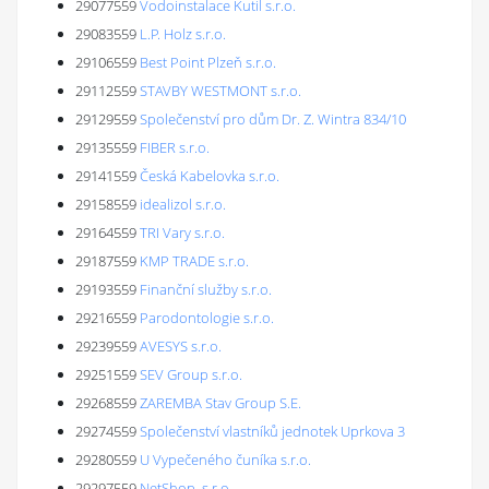
29077559
Vodoinstalace Kutil s.r.o.
29083559
L.P. Holz s.r.o.
29106559
Best Point Plzeň s.r.o.
29112559
STAVBY WESTMONT s.r.o.
29129559
Společenství pro dům Dr. Z. Wintra 834/10
29135559
FIBER s.r.o.
29141559
Česká Kabelovka s.r.o.
29158559
idealizol s.r.o.
29164559
TRI Vary s.r.o.
29187559
KMP TRADE s.r.o.
29193559
Finanční služby s.r.o.
29216559
Parodontologie s.r.o.
29239559
AVESYS s.r.o.
29251559
SEV Group s.r.o.
29268559
ZAREMBA Stav Group S.E.
29274559
Společenství vlastníků jednotek Uprkova 3
29280559
U Vypečeného čuníka s.r.o.
29297559
NetShop, s.r.o.