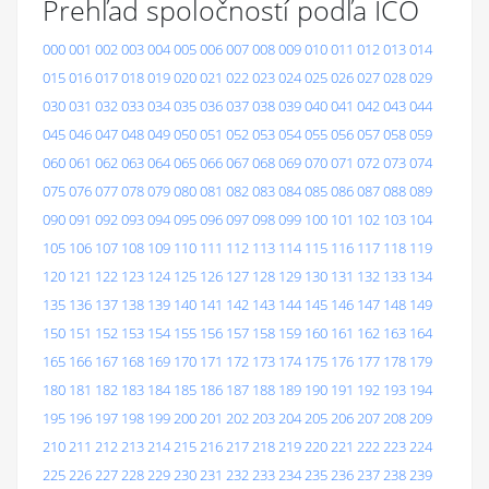
Prehľad spoločností podľa IČO
000
001
002
003
004
005
006
007
008
009
010
011
012
013
014
015
016
017
018
019
020
021
022
023
024
025
026
027
028
029
030
031
032
033
034
035
036
037
038
039
040
041
042
043
044
045
046
047
048
049
050
051
052
053
054
055
056
057
058
059
060
061
062
063
064
065
066
067
068
069
070
071
072
073
074
075
076
077
078
079
080
081
082
083
084
085
086
087
088
089
090
091
092
093
094
095
096
097
098
099
100
101
102
103
104
105
106
107
108
109
110
111
112
113
114
115
116
117
118
119
120
121
122
123
124
125
126
127
128
129
130
131
132
133
134
135
136
137
138
139
140
141
142
143
144
145
146
147
148
149
150
151
152
153
154
155
156
157
158
159
160
161
162
163
164
165
166
167
168
169
170
171
172
173
174
175
176
177
178
179
180
181
182
183
184
185
186
187
188
189
190
191
192
193
194
195
196
197
198
199
200
201
202
203
204
205
206
207
208
209
210
211
212
213
214
215
216
217
218
219
220
221
222
223
224
225
226
227
228
229
230
231
232
233
234
235
236
237
238
239