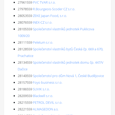
27961559
PVC TVAR s.r.o.
27978559
R.Bourgeois-Scoder CZ s.r.o.
28053559
ZEKE Japan Food, s.r.o.
28076559
INEX-CZ s.r.o.
28105559
Společenství vlastníků jednotek Puklicova
1009/20
28111559
Peletum s.r.o.
28128559
Společenství vlastníků bytů Česká čp. 669 a 670,
Prachatice
28134559
Společenství vlastníků jednotek domu čp. 447/V
Dačice
28140559
Společenství pro dům Nová 1, České Budějovice
28157559
Foyo business s.r.o.
28186559
SUVIK s.r.o.
28209559
Blackwill s.r.o.
28215559
PETROL DEVIL s.r.o.
28221559
ALMAGEDON a.s.