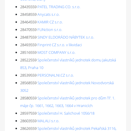
28435559
PATEL TRADING CO. s.r.o.
28458559
Anycats s.r.o.
28464559
KAMIR CZ s.r.o.
28470559
FUNction s.r.o.
28487559
SINDY ELDORÁDO NÁBYTEK s.r.o.
28493559
Finprint CZ s.r.o. v likvidaci
28516559
MOST COMPANY s.r.o.
28522559
Společenství vlastníků jednotek domu Jakutská
853, Praha 10
28539559
PERSONALNI.CZ s.r.o.
28568559
Společenství vlastníků jednotek Novodvorská
3052
28580559
Společenství vlastníků jednotek pro dům Tř. 1.
máje čp. 1661, 1662, 1663, 1664 v Hranicích
28597559
Společenství H. Salichové 1056/18
28603559
MALALI s.r.o.
28626559
Společenství vlastníků jednotek Pekařská 3116,