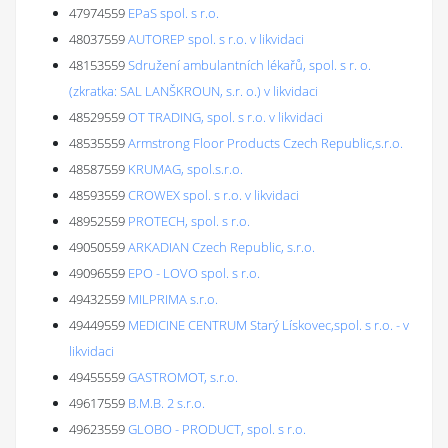
47974559
EPaS spol. s r.o.
48037559
AUTOREP spol. s r.o. v likvidaci
48153559
Sdružení ambulantních lékařů, spol. s r. o.
(zkratka: SAL LANŠKROUN, s.r. o.) v likvidaci
48529559
OT TRADING, spol. s r.o. v likvidaci
48535559
Armstrong Floor Products Czech Republic,s.r.o.
48587559
KRUMAG, spol.s.r.o.
48593559
CROWEX spol. s r.o. v likvidaci
48952559
PROTECH, spol. s r.o.
49050559
ARKADIAN Czech Republic, s.r.o.
49096559
EPO - LOVO spol. s r.o.
49432559
MILPRIMA s.r.o.
49449559
MEDICINE CENTRUM Starý Lískovec,spol. s r.o. - v
likvidaci
49455559
GASTROMOT, s.r.o.
49617559
B.M.B. 2 s.r.o.
49623559
GLOBO - PRODUCT, spol. s r.o.