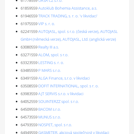
61778559
URSA CZ s.r.o.
61859559
Autoklub Bohemia Assistance, a.s.
61946559
TRACK TRADING, s. r. o. 'v likvidaci'
61975559
VlP s. r. o.
62241559
AUTOJASL, spol. s r.o. (česká verze), AUTOJASL
GmbH (německá verze), AUTOJASL, Ltd. (anglická verze)
63080559
Realty III a.s.
63271559
ALOM, spol. s r.o.
63323559
LESTING s. r. o.
63485559
P MARS s.r.o.
63491559
ALGA Finance, s.r.o. v likvidaci
63508559
DOFIT INTERNATIONAL, spol. s r. o.
63983559
AJT SERVIS s.r.o. v likvidaci
64052559
SOUINTERZZ spol. s r.o.
64509559
BACOM s.r.o.
64573559
MUNUS s.r.o.
64793559
NOSPET, spol. s r.o.
64949559
GASMETER, akciová společnost v likvidaci