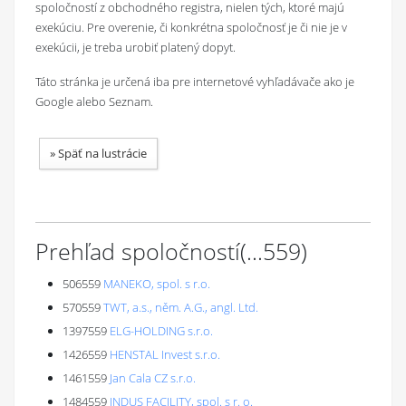
spoločností z obchodného registra, nielen tých, ktoré majú
exekúciu. Pre overenie, či konkrétna spoločnosť je či nie je v
exekúcii, je treba urobiť platený dopyt.
Táto stránka je určená iba pre internetové vyhľadávače ako je
Google alebo Seznam.
»
Späť na lustrácie
Prehľad spoločností
(...
559
)
506559
MANEKO, spol. s r.o.
570559
TWT, a.s., něm. A.G., angl. Ltd.
1397559
ELG-HOLDING s.r.o.
1426559
HENSTAL Invest s.r.o.
1461559
Jan Cala CZ s.r.o.
1484559
INDUS FACILITY, spol. s r. o.