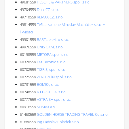
49681559
HESCHE & PARTNERS spol. s r.o.
49704559
Dual CZ s.r.o.
49710559
REMAX CZ, s.r.o.
49814559
Těžba kamene Miroslav Macháček s.r.o. v
likvidaci
49901559
BARTL elektro s.r.o.
49976559
UNIS GKM, s.r.o.
60198559
METOPA spol. s r.o.
60320559
FM Technic s. r. o.
60702559
TIGRIS, spol. s r.o.
60725559
ZENIT ZLÍN spol. s r.o.
60731559
BOMEX, s.r.o.
60748559
K.O. - STELA, s.r.o.
60777559
ASTRA SH spol. s r.o.
60916559
SOMAX a.s.
61460559
GOLDEN HORSE TRADING TRAVEL Co s.r.o.
61680559
Ing.Ladislav Chládek s.r.o.