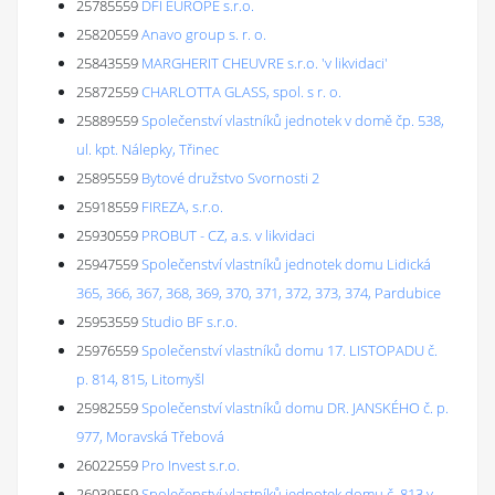
25785559
DFI EUROPE s.r.o.
25820559
Anavo group s. r. o.
25843559
MARGHERIT CHEUVRE s.r.o. 'v likvidaci'
25872559
CHARLOTTA GLASS, spol. s r. o.
25889559
Společenství vlastníků jednotek v domě čp. 538,
ul. kpt. Nálepky, Třinec
25895559
Bytové družstvo Svornosti 2
25918559
FIREZA, s.r.o.
25930559
PROBUT - CZ, a.s. v likvidaci
25947559
Společenství vlastníků jednotek domu Lidická
365, 366, 367, 368, 369, 370, 371, 372, 373, 374, Pardubice
25953559
Studio BF s.r.o.
25976559
Společenství vlastníků domu 17. LISTOPADU č.
p. 814, 815, Litomyšl
25982559
Společenství vlastníků domu DR. JANSKÉHO č. p.
977, Moravská Třebová
26022559
Pro Invest s.r.o.
26039559
Společenství vlastníků jednotek domu č. 813 v