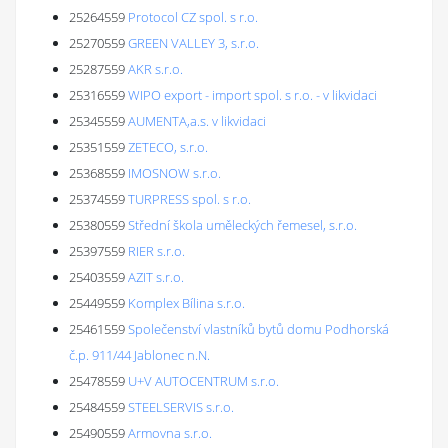
25264559
Protocol CZ spol. s r.o.
25270559
GREEN VALLEY 3, s.r.o.
25287559
AKR s.r.o.
25316559
WIPO export - import spol. s r.o. - v likvidaci
25345559
AUMENTA,a.s. v likvidaci
25351559
ZETECO, s.r.o.
25368559
IMOSNOW s.r.o.
25374559
TURPRESS spol. s r.o.
25380559
Střední škola uměleckých řemesel, s.r.o.
25397559
RIER s.r.o.
25403559
AZIT s.r.o.
25449559
Komplex Bílina s.r.o.
25461559
Společenství vlastníků bytů domu Podhorská
č.p. 911/44 Jablonec n.N.
25478559
U+V AUTOCENTRUM s.r.o.
25484559
STEELSERVIS s.r.o.
25490559
Armovna s.r.o.