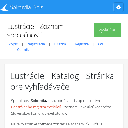
Sokordia iSpis
Lustrácie - Zoznam
Vyskúšať!
spoločností
Popis
Registrácia
Ukážka
Registre
API
Cenník
Lustrácie - Katalóg - Stránka
pre vyhľadávače
Spoločnosť
Sokordia, s.r.o.
ponúka prístup do platého
Centrálneho registra exekúcií
– zoznamu exekúcií vedeného
Slovenskou komorou exekútorov.
Na tejto stránke software zobrazuje zoznam VŠETKÝCH