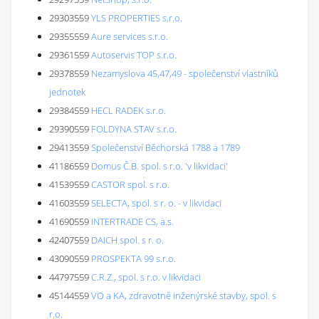
29303559
YLS PROPERTIES s.r.o.
29355559
Aure services s.r.o.
29361559
Autoservis TOP s.r.o.
29378559
Nezamyslova 45,47,49 - společenství vlastníků
jednotek
29384559
HECL RADEK s.r.o.
29390559
FOLDYNA STAV s.r.o.
29413559
Společenství Běchorská 1788 a 1789
41186559
Domus Č.B. spol. s r.o. 'v likvidaci'
41539559
CASTOR spol. s r.o.
41603559
SELECTA, spol. s r. o. - v likvidaci
41690559
INTERTRADE CS, a.s.
42407559
DAICH spol. s r. o.
43090559
PROSPEKTA 99 s.r.o.
44797559
C.R.Z., spol. s r.o. v likvidaci
45144559
VO a KA, zdravotně inženýrské stavby, spol. s
r.o.