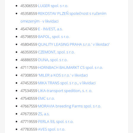
45306559
LUGER spol. s r.o.
45358559
REKOSTAV PLZEŇ společnost s ručením
omezeným - v likvidaci
45474559
E - INVEST, a.s.
45798559
BAPOL, spol. s r.o.
45804559
QUALITY LEASING PRAHA s.r.o.' v likvidaci'
46359559
CZEMONT, spol. s r.o.
46886559
DUNA, spol. s r.o.
47117559
HORNBACH BAUMARKT CS spol. s r.o.
47308559
'MILER a KOS s r.o.' v likvidaci
47453559
MIKA TRANS spol. s r.o., v likvidaci
47534559
LIKA-transport spedition, s. r. o.
47540559
EMC s.r.o.
47667559
MORAVIA breeding Farms spol. s r.o.
47673559
ZS, a.s.
47719559
PERLA 93, spol. s r.o.
47783559
AVES spol. s r.o.