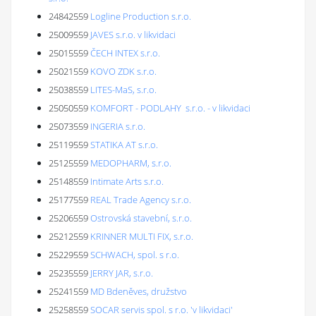
24842559
Logline Production s.r.o.
25009559
JAVES s.r.o. v likvidaci
25015559
ČECH INTEX s.r.o.
25021559
KOVO ZDK s.r.o.
25038559
LITES-MaS, s.r.o.
25050559
KOMFORT - PODLAHY s.r.o. - v likvidaci
25073559
INGERIA s.r.o.
25119559
STATIKA AT s.r.o.
25125559
MEDOPHARM, s.r.o.
25148559
Intimate Arts s.r.o.
25177559
REAL Trade Agency s.r.o.
25206559
Ostrovská stavební, s.r.o.
25212559
KRINNER MULTI FIX, s.r.o.
25229559
SCHWACH, spol. s r.o.
25235559
JERRY JAR, s.r.o.
25241559
MD Bdeněves, družstvo
25258559
SOCAR servis spol. s r.o. 'v likvidaci'