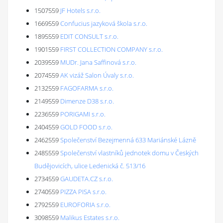
1507559
JF Hotels s.r.o.
1669559
Confucius jazyková škola s.r.o.
1895559
EDIT CONSULT s.r.o.
1901559
FIRST COLLECTION COMPANY s.r.o.
2039559
MUDr. Jana Saffinová s.r.o.
2074559
AK vizáž Salon Úvaly s.r.o.
2132559
FAGOFARMA s.r.o.
2149559
Dimenze D38 s.r.o.
2236559
PORIGAMI s.r.o.
2404559
GOLD FOOD s.r.o.
2462559
Společenství Bezejmenná 633 Mariánské Lázně
2485559
Společenství vlastníků jednotek domu v Českých
Budějovicích, ulice Ledenická č. 513/16
2734559
GAUDETA.CZ s.r.o.
2740559
PIZZA PISA s.r.o.
2792559
EUROFORIA s.r.o.
3098559
Malikus Estates s.r.o.