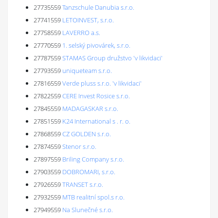
27735559
Tanzschule Danubia s.r.o.
27741559
LETOINVEST, s.r.o.
27758559
LAVERRO a.s.
27770559
1. selský pivovárek, s.r.o.
27787559
STAMAS Group družstvo 'v likvidaci'
27793559
uniqueteam s.r.o.
27816559
Verde pluss s.r.o. 'v likvidaci'
27822559
CERE Invest Rosice s.r.o.
27845559
MADAGASKAR s.r.o.
27851559
K24 International s . r. o.
27868559
CZ GOLDEN s.r.o.
27874559
Stenor s.r.o.
27897559
Briling Company s.r.o.
27903559
DOBROMARI, s.r.o.
27926559
TRANSET s.r.o.
27932559
MTB realitní spol.s r.o.
27949559
Na Slunečné s.r.o.