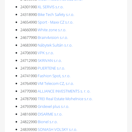
24301990
XL SERVIS s.r.o.
24318990
Bike Tech Safety s.r.o.
24654990
Sport - Maxx CZ s.r.o.
24660990
White zone s.r.o.
24677990
Brain4vision s.r.o.
24683990
Nábytek Sultán s.r.o.
24706990
VPK s.r.o.
24712990
SKRIVAN s.r.o.
24735990
PUERTENE s.r.o.
24741990
Fashion Spot, s.r.o.
24764990
VM Telecom CZ, s.r.o.
24770990
ALLIANCE INVESTMENTS s. r. o.
24787990
TREI Real Estate Mohelnice s.r.o.
24793990
Gridexel plus s.r.o.
24816990
DISARME s.r.o.
24822990
Bionel s.r.o.
24839990
SONIASH VOLSKY s.r.o.