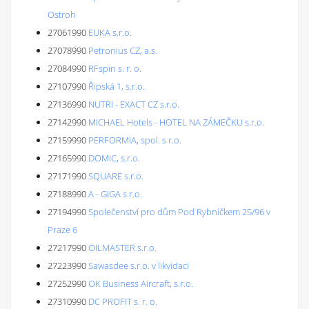
Ostroh
27061990
EUKA s.r.o.
27078990
Petronius CZ, a.s.
27084990
RFspin s. r. o.
27107990
Řipská 1, s.r.o.
27136990
NUTRI - EXACT CZ s.r.o.
27142990
MICHAEL Hotels - HOTEL NA ZÁMEČKU s.r.o.
27159990
PERFORMIA, spol. s r.o.
27165990
DOMIC, s.r.o.
27171990
SQUARE s.r.o.
27188990
A - GIGA s.r.o.
27194990
Společenství pro dům Pod Rybníčkem 25/96 v
Praze 6
27217990
OILMASTER s.r.o.
27223990
Sawasdee s.r.o. v likvidaci
27252990
OK Business Aircraft, s.r.o.
27310990
DC PROFIT s. r. o.