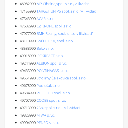
46982990
MP Cihelna,spol. s r.o., v likvidaci
47155990
TARGET UNIPS spol. s r. o. 'v likvidaci'
47543990
ACAR, s.r.o.
47682990
CZ KRONE spol. s r. o.
47977990
BMH Reality, spol. s r.o. 'v likvidaci'
48110990
SNĚHURKA, spol. s r.o.
48538990
Beko s.r.o.
49018990
'REKREACE s.r.o.'
49244990
ALBION spol. s r.o.
49435990
PONTINAGAS s.r.o.
49551990
Strojírny Čelákovice spol. s r.o.
49678990
Podlešák s.r.o.
49684990
PULFORD spol. s r.o.
49707990
CODEE spol. s r.o.
49713990
25h, spol. s r.o. - v likvidaci
49823990
MIWA s.r.o.
49904990
PENSO s. r. o.