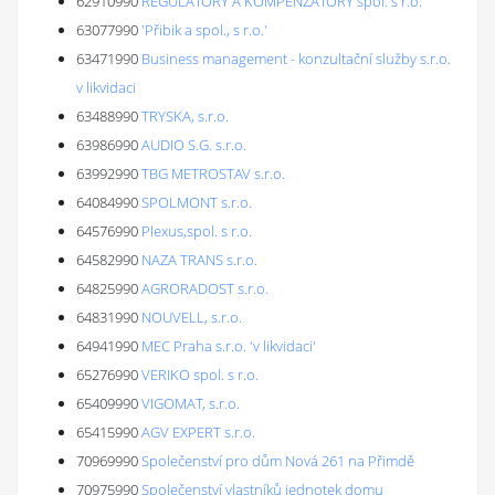
62910990
REGULÁTORY A KOMPENZÁTORY spol. s r.o.
63077990
'Přibik a spol., s r.o.'
63471990
Business management - konzultační služby s.r.o.
v likvidaci
63488990
TRYSKA, s.r.o.
63986990
AUDIO S.G. s.r.o.
63992990
TBG METROSTAV s.r.o.
64084990
SPOLMONT s.r.o.
64576990
Plexus,spol. s r.o.
64582990
NAZA TRANS s.r.o.
64825990
AGRORADOST s.r.o.
64831990
NOUVELL, s.r.o.
64941990
MEC Praha s.r.o. 'v likvidaci'
65276990
VERIKO spol. s r.o.
65409990
VIGOMAT, s.r.o.
65415990
AGV EXPERT s.r.o.
70969990
Společenství pro dům Nová 261 na Přimdě
70975990
Společenství vlastníků jednotek domu