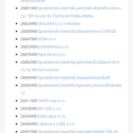
38,40,42,46,48
26801990
Společenství vlastníků jednotek obytného domu
č.p. 187 na ulici Sv. Čecha ve Frýdku-Místku
26824990
SKALIMO s.r.o.'v likvidaci'
26830990
Společenství vlastníků Gerasimovova 1793/26
26847990
VOMI s.r.o.
26853990
EURODIVANI s.r.o.
26876990
Pare servis s.r.o.
26882990
Společenství vlastníků jednotek Družstevní čtvrť
15,16, 695 03 Hodonín
26899990
Společenství vlastníků Svatoplukova 66,68
26905990
Společenství vlastníků bytového domu Brněnská
12
26911990
TWIST-real s.r.o.
26928990
MV Soft, s.r.o.
26934990
EXAS, spol. s r.o.
26940990
Lékárna u Lišků, s.r.o.
26957990
Společenství vlastníků jednotek Sídliště 793 Uh.