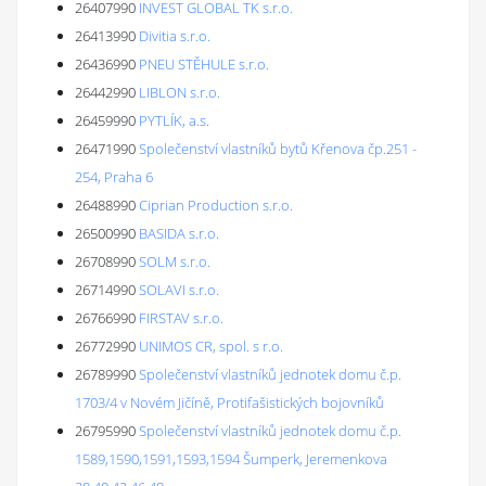
26407990
INVEST GLOBAL TK s.r.o.
26413990
Divitia s.r.o.
26436990
PNEU STĚHULE s.r.o.
26442990
LIBLON s.r.o.
26459990
PYTLÍK, a.s.
26471990
Společenství vlastníků bytů Křenova čp.251 -
254, Praha 6
26488990
Ciprian Production s.r.o.
26500990
BASIDA s.r.o.
26708990
SOLM s.r.o.
26714990
SOLAVI s.r.o.
26766990
FIRSTAV s.r.o.
26772990
UNIMOS CR, spol. s r.o.
26789990
Společenství vlastníků jednotek domu č.p.
1703/4 v Novém Jičíně, Protifašistických bojovníků
26795990
Společenství vlastníků jednotek domu č.p.
1589,1590,1591,1593,1594 Šumperk, Jeremenkova