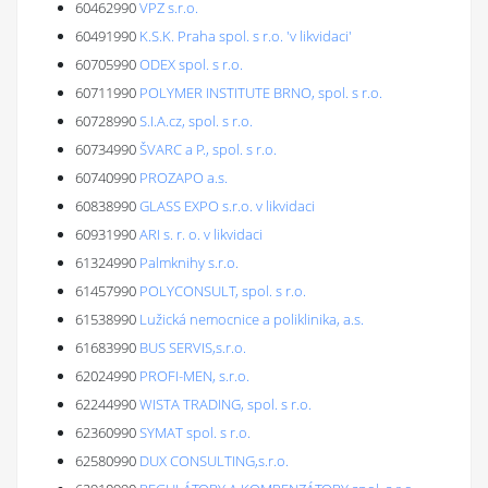
60462990
VPZ s.r.o.
60491990
K.S.K. Praha spol. s r.o. 'v likvidaci'
60705990
ODEX spol. s r.o.
60711990
POLYMER INSTITUTE BRNO, spol. s r.o.
60728990
S.I.A.cz, spol. s r.o.
60734990
ŠVARC a P., spol. s r.o.
60740990
PROZAPO a.s.
60838990
GLASS EXPO s.r.o. v likvidaci
60931990
ARI s. r. o. v likvidaci
61324990
Palmknihy s.r.o.
61457990
POLYCONSULT, spol. s r.o.
61538990
Lužická nemocnice a poliklinika, a.s.
61683990
BUS SERVIS,s.r.o.
62024990
PROFI-MEN, s.r.o.
62244990
WISTA TRADING, spol. s r.o.
62360990
SYMAT spol. s r.o.
62580990
DUX CONSULTING,s.r.o.