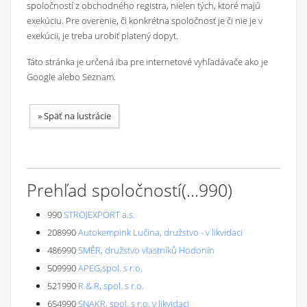
spoločností z obchodného registra, nielen tých, ktoré majú
exekúciu. Pre overenie, či konkrétna spoločnosť je či nie je v
exekúcii, je treba urobiť platený dopyt.
Táto stránka je určená iba pre internetové vyhľadávače ako je
Google alebo Seznam.
»
Späť na lustrácie
Prehľad spoločností
(...
990
)
990
STROJEXPORT a.s.
208990
Autokempink Lučina, družstvo - v likvidaci
486990
SMĚR, družstvo vlastníků Hodonín
509990
APEG,spol. s r.o.
521990
R & R, spol. s r.o.
654990
SNAKR, spol. s r.o. v likvidaci