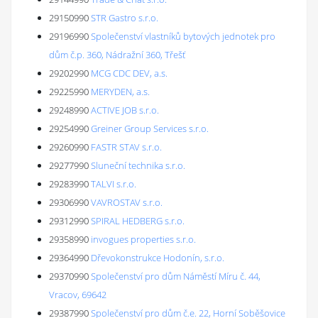
29150990
STR Gastro s.r.o.
29196990
Společenství vlastníků bytových jednotek pro
dům č.p. 360, Nádražní 360, Třešť
29202990
MCG CDC DEV, a.s.
29225990
MERYDEN, a.s.
29248990
ACTIVE JOB s.r.o.
29254990
Greiner Group Services s.r.o.
29260990
FASTR STAV s.r.o.
29277990
Sluneční technika s.r.o.
29283990
TALVI s.r.o.
29306990
VAVROSTAV s.r.o.
29312990
SPIRAL HEDBERG s.r.o.
29358990
invogues properties s.r.o.
29364990
Dřevokonstrukce Hodonín, s.r.o.
29370990
Společenství pro dům Náměstí Míru č. 44,
Vracov, 69642
29387990
Společenství pro dům č.e. 22, Horní Soběšovice