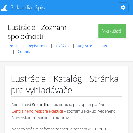
Sokordia iSpis
Lustrácie - Zoznam
Vyskúšať!
spoločností
Popis
Registrácia
Ukážka
Registre
API
Cenník
Lustrácie - Katalóg - Stránka
pre vyhľadávače
Spoločnosť
Sokordia, s.r.o.
ponúka prístup do platého
Centrálneho registra exekúcií
– zoznamu exekúcií vedeného
Slovenskou komorou exekútorov.
Na tejto stránke software zobrazuje zoznam VŠETKÝCH