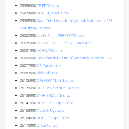
25956990
TB EPOX s.r.o.
25979990
PEWIGE, spol. s r.o.
25985990
Společenství vlastníků jednotek domu čp. 233
Libušinka, Trutnov
26002990
Jan Kočnar - PERFEKTRA s.r.o.
26025990
ODBYTOVÉ DRUŽSTVO DRŮBEŽ
26031990
ACH CARS s.r.o.
26060990
Společenství vlastníků jednotek Borek čp. 227
26077990
DF-Pacov s.r.o.
26083990
Vlček Jiří s.r.o.
26106990
DŘEVOSTYL J & L s.r.o.
26129990
BPP Česká republika s.r.o.
26135990
STAR BRIZ LINE s.r.o.
26141990
ACME PLUS spol. s r.o.
26158990
Nada & Ugy s.r.o.
26164990
ARTFLEX, spol. s r.o.
26170990
STILER s.r.o.