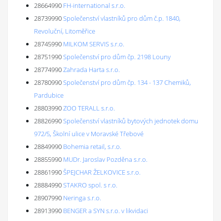
28664990
FH-international s.r.o.
28739990
Společenství vlastníků pro dům č.p. 1840,
Revoluční, Litoměřice
28745990
MILKOM SERVIS s.r.o.
28751990
Společenství pro dům čp. 2198 Louny
28774990
Zahrada Harta s.r.o.
28780990
Společenství pro dům čp. 134 - 137 Chemiků,
Pardubice
28803990
ZOO TERALL s.r.o.
28826990
Společenství vlastníků bytových jednotek domu
972/5, Školní ulice v Moravské Třebové
28849990
Bohemia retail, s.r.o.
28855990
MUDr. Jaroslav Pozděna s.r.o.
28861990
ŠPEJCHAR ŽELKOVICE s.r.o.
28884990
STAKRO spol. s r.o.
28907990
Neringa s.r.o.
28913990
BENGER a SYN s.r.o. v likvidaci