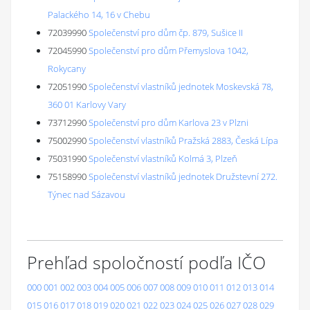
Palackého 14, 16 v Chebu
72039990
Společenství pro dům čp. 879, Sušice II
72045990
Společenství pro dům Přemyslova 1042,
Rokycany
72051990
Společenství vlastníků jednotek Moskevská 78,
360 01 Karlovy Vary
73712990
Společenství pro dům Karlova 23 v Plzni
75002990
Společenství vlastníků Pražská 2883, Česká Lípa
75031990
Společenství vlastníků Kolmá 3, Plzeň
75158990
Společenství vlastníků jednotek Družstevní 272.
Týnec nad Sázavou
Prehľad spoločností podľa IČO
000
001
002
003
004
005
006
007
008
009
010
011
012
013
014
015
016
017
018
019
020
021
022
023
024
025
026
027
028
029