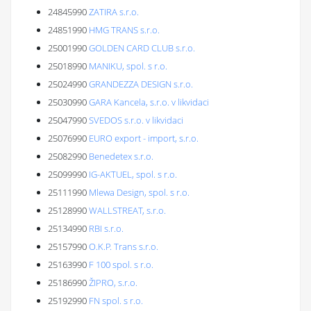
24845990
ZATIRA s.r.o.
24851990
HMG TRANS s.r.o.
25001990
GOLDEN CARD CLUB s.r.o.
25018990
MANIKU, spol. s r.o.
25024990
GRANDEZZA DESIGN s.r.o.
25030990
GARA Kancela, s.r.o. v likvidaci
25047990
SVEDOS s.r.o. v likvidaci
25076990
EURO export - import, s.r.o.
25082990
Benedetex s.r.o.
25099990
IG-AKTUEL, spol. s r.o.
25111990
Mlewa Design, spol. s r.o.
25128990
WALLSTREAT, s.r.o.
25134990
RBI s.r.o.
25157990
O.K.P. Trans s.r.o.
25163990
F 100 spol. s r.o.
25186990
ŽIPRO, s.r.o.
25192990
FN spol. s r.o.