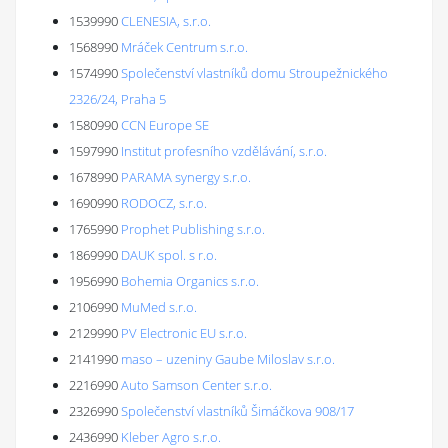
1539990
CLENESIA, s.r.o.
1568990
Mráček Centrum s.r.o.
1574990
Společenství vlastníků domu Stroupežnického
2326/24, Praha 5
1580990
CCN Europe SE
1597990
Institut profesního vzdělávání, s.r.o.
1678990
PARAMA synergy s.r.o.
1690990
RODOCZ, s.r.o.
1765990
Prophet Publishing s.r.o.
1869990
DAUK spol. s r.o.
1956990
Bohemia Organics s.r.o.
2106990
MuMed s.r.o.
2129990
PV Electronic EU s.r.o.
2141990
maso – uzeniny Gaube Miloslav s.r.o.
2216990
Auto Samson Center s.r.o.
2326990
Společenství vlastníků Šimáčkova 908/17
2436990
Kleber Agro s.r.o.