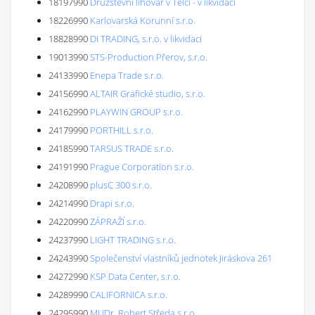
18197990
Družstevní lihovar v Telči - v likvidaci
18226990
Karlovarská Korunní s.r.o.
18828990
DI TRADING, s.r.o. v likvidaci
19013990
STS-Production Přerov, s.r.o.
24133990
Enepa Trade s.r.o.
24156990
ALTAIR Grafické studio, s.r.o.
24162990
PLAYWIN GROUP s.r.o.
24179990
PORTHILL s.r.o.
24185990
TARSUS TRADE s.r.o.
24191990
Prague Corporation s.r.o.
24208990
plusC 300 s.r.o.
24214990
Drapi s.r.o.
24220990
ZÁPRAŽÍ s.r.o.
24237990
LIGHT TRADING s.r.o.
24243990
Společenství vlastníků jednotek Jiráskova 261
24272990
KSP Data Center, s.r.o.
24289990
CALIFORNICA s.r.o.
24295990
MUDr. Robert Středa s.r.o.