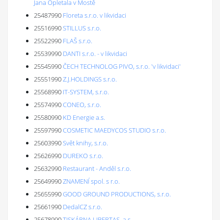
Jana Opletala v Mostě
25487990
Floreta s.r.o. v likvidaci
25516990
STILLUS s.r.o.
25522990
FLAŠ s.r.o.
25539990
DANTI s.r.o. - v likvidaci
25545990
ČECH TECHNOLOG PIVO, s.r.o. 'v likvidaci'
25551990
Z.J.HOLDINGS s.r.o.
25568990
IT-SYSTEM, s.r.o.
25574990
CONEO, s.r.o.
25580990
KD Energie a.s.
25597990
COSMETIC MAEDYCOS STUDIO s.r.o.
25603990
Svět knihy, s.r.o.
25626990
DUREKO s.r.o.
25632990
Restaurant - Anděl s.r.o.
25649990
ZNAMENÍ spol. s r.o.
25655990
GOOD GROUND PRODUCTIONS, s.r.o.
25661990
DedalCZ s.r.o.
25678990
TISKÁRNA LIBERTAS, a.s.