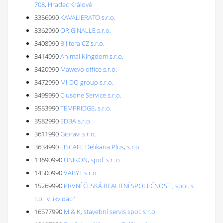
708, Hradec Králové
3356990
KAVALIERATO s.r.o.
3362990
ORIGINALLE s.r.o.
3408990
Bilitera CZ s.r.o.
3414990
Animal Kingdom s.r.o.
3420990
Mawevo office s.r.o.
3472990
MI-DO group s.r.o.
3495990
Clusone Service s.r.o.
3553990
TEMPRIDGE, s.r.o.
3582990
EDBA s.r.o.
3611990
Gioravi s.r.o.
3634990
EISCAFE Delikana Plus, s.r.o.
13690990
UNIKON, spol. s r. o.
14500990
VABYT s.r.o.
15269990
PRVNÍ ČESKÁ REALITNÍ SPOLEČNOST , spol. s
r.o. 'v likvidaci'
16577990
M & K, stavební servis spol. s r.o.