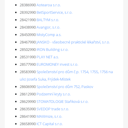
28386990
Aotearoa s.r.o.
28392990
BetSportService, s.r.o.
28421990
BALTYM s.r.o.
28438990
Avangor, s.r.o.
28450990
MistyComp a.s.
28467990
JANSKO - všeobecné praktické lékařství, s.r.o.
28502990
IRON Building s.r.o.
28531990
PLAY NET a.s.
28577990
EUROMONEY invest s.r.o.
28583990
Společenství pro dům č.p. 1754, 1755, 1756 na
ulici Josefa Suka, Frýdek-Místek
28606990
Společenství pro dům 752, Paskov
28612990
Podzemní kryty s.r.o.
28629990
STOMATOLOGIE Staňková s.r.o.
28635990
SVEDOP trade s.r.o.
28641990
MAXImize, s.r.o.
28658990
ICT Capital s.r.o.