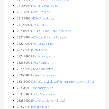
28166990
FACILITY PRO s.r.o.
28172990
Noktiurn s.r.o.
28189990
VEGA Projekt a.s.
28195990
DRENTHE s.r.o.
28201990
LIKORESERV COMPANY s.r.o.
28218990
ACS Czech Republic s.r.o.
28224990
JP.Security s.r.o.
28230990
JelenIT s.r.o.
28247990
Montáže cz, s.r.o.
28253990
KASYNORE s.r.o.
28299990
AKSTA družstvo
28305990
Holek Trade s.r.o.
28311990
Společenství vlastníků jednotek Letovická 1,3
28334990
Transadria s.r.o.
28340990
Lucky Mario s.r.o.
28357990
Bytové družstvo Mikuláš 14
28363990
Integra-IT a.s.