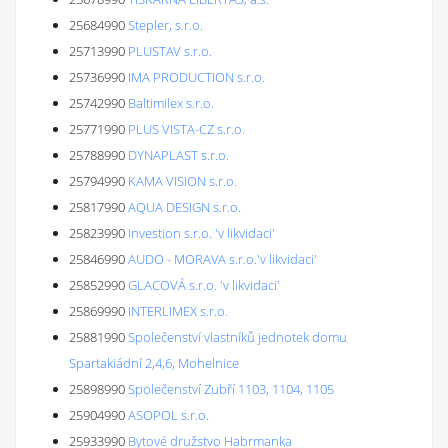
25684990
Stepler, s.r.o.
25713990
PLUSTAV s.r.o.
25736990
IMA PRODUCTION s.r.o.
25742990
Baltimilex s.r.o.
25771990
PLUS VISTA-CZ s.r.o.
25788990
DYNAPLAST s.r.o.
25794990
KAMA VISION s.r.o.
25817990
AQUA DESIGN s.r.o.
25823990
Investion s.r.o. 'v likvidaci'
25846990
AUDO - MORAVA s.r.o.'v likvidaci'
25852990
GLACOVÁ s.r.o. 'v likvidaci'
25869990
INTERLIMEX s.r.o.
25881990
Společenství vlastníků jednotek domu
Spartakiádní 2,4,6, Mohelnice
25898990
Společenství Zubří 1103, 1104, 1105
25904990
ASOPOL s.r.o.
25933990
Bytové družstvo Habrmanka