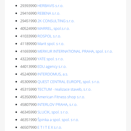
29393990
HERBAVIS s.r.o.
29416990
REBENA s.r.o.
29451990
2K CONSULTING s.r.o.
40524990
MARREL, spol.s.r.o.
41033990
ROSPOL s.r.o.
41189990
Marit spol. s r.o.
41693990
MERKUR INTERNATIONAL PRAHA, spol. s r.o.
43226990
YATE spol. s r.o.
44013990
EDU agency s.r.o.
45240990
INTERDOMUS, a.s.
45309990
QUEST CENTRAL EUROPE, spol. s r.o.
45315990
TECTUM - realizace staveb, s.r.o.
45350990
American Fitness shop s.r.o.
45807990
INTERLOV PRAHA, s.r.o.
46345990
SLUCIK, spol. s r.o.
46351990
Špinka a spol. spol. s r.o.
46507990
E T I T E X s.r.o.