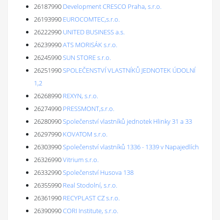
26187990
Development CRESCO Praha, s.r.o.
26193990
EUROCOMTEC,s.r.o.
26222990
UNITED BUSINESS a.s.
26239990
ATS MORISÁK s.r.o.
26245990
SUN STORE s.r.o.
26251990
SPOLEČENSTVÍ VLASTNÍKŮ JEDNOTEK ÚDOLNÍ
1,2
26268990
REXYN, s.r.o.
26274990
PRESSMONT,s.r.o.
26280990
Společenství vlastníků jednotek Hlinky 31 a 33
26297990
KOVATOM s.r.o.
26303990
Společenství vlastníků 1336 - 1339 v Napajedlích
26326990
Vitrium s.r.o.
26332990
Společenství Husova 138
26355990
Real Stodolní, s.r.o.
26361990
RECYPLAST CZ s.r.o.
26390990
CORI Institute, s.r.o.