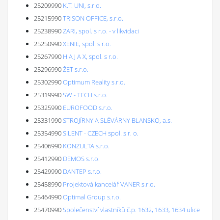
25209990
K.T. UNI, s.r.o.
25215990
TRISON OFFICE, s.r.o.
25238990
ZARI, spol. s r.o. - v likvidaci
25250990
XENIE, spol. s r.o.
25267990
H A J A X, spol. s r.o.
25296990
ŽET s.r.o.
25302990
Optimum Reality s.r.o.
25319990
SW - TECH s.r.o.
25325990
EUROFOOD s.r.o.
25331990
STROJÍRNY A SLÉVÁRNY BLANSKO, a.s.
25354990
SILENT - CZECH spol. s r. o.
25406990
KONZULTA s.r.o.
25412990
DEMOS s.r.o.
25429990
DANTEP s.r.o.
25458990
Projektová kancelář VANER s.r.o.
25464990
Optimal Group s.r.o.
25470990
Společenství vlastníků č.p. 1632, 1633, 1634 ulice