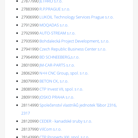
27877990
JETHRO s.r.o.
27883990
R.P.PRAGUE s.r.o.
27906990
LUKOIL Technology Services Prague s.r.o.
27912990
MOQADAS s.r.o.
27929990
AUTO-STREAM s.r.o.
27935990
Bohdalecká Project Development, s.r.o.
27941990
Czech Republic Business Center s.r.o.
27964990
BD SCHNEEBERG,s.r.o.
28010990
JM-CAR-PARTS s.r.o.
28062990
N+H CNC Group, spol. s r.o.
28079990
BETON CK, s.r.o.
28085990
CTP Invest VII, spol. s r.o.
28091990
JOSKO PRAHA s.r.o.
28114990
Společenství vlastníků jednotek Tábor 2316,
2317
28120990
CEDER - kanadské sruby s.r.o.
28137990
VilCom s.r.o.
28143990
CTP Property XXI, spol. s r.o.