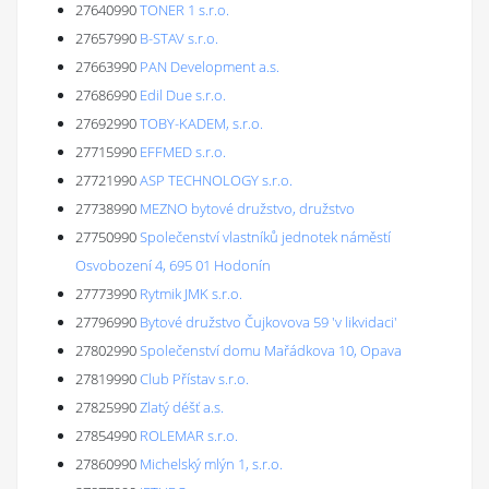
27640990
TONER 1 s.r.o.
27657990
B-STAV s.r.o.
27663990
PAN Development a.s.
27686990
Edil Due s.r.o.
27692990
TOBY-KADEM, s.r.o.
27715990
EFFMED s.r.o.
27721990
ASP TECHNOLOGY s.r.o.
27738990
MEZNO bytové družstvo, družstvo
27750990
Společenství vlastníků jednotek náměstí
Osvobození 4, 695 01 Hodonín
27773990
Rytmik JMK s.r.o.
27796990
Bytové družstvo Čujkovova 59 'v likvidaci'
27802990
Společenství domu Mařádkova 10, Opava
27819990
Club Přístav s.r.o.
27825990
Zlatý déšť a.s.
27854990
ROLEMAR s.r.o.
27860990
Michelský mlýn 1, s.r.o.