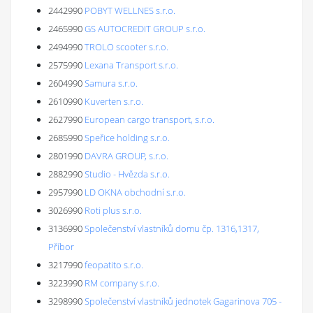
2442990
POBYT WELLNES s.r.o.
2465990
GS AUTOCREDIT GROUP s.r.o.
2494990
TROLO scooter s.r.o.
2575990
Lexana Transport s.r.o.
2604990
Samura s.r.o.
2610990
Kuverten s.r.o.
2627990
European cargo transport, s.r.o.
2685990
Speřice holding s.r.o.
2801990
DAVRA GROUP, s.r.o.
2882990
Studio - Hvězda s.r.o.
2957990
LD OKNA obchodní s.r.o.
3026990
Roti plus s.r.o.
3136990
Společenství vlastníků domu čp. 1316,1317,
Příbor
3217990
feopatito s.r.o.
3223990
RM company s.r.o.
3298990
Společenství vlastníků jednotek Gagarinova 705 -