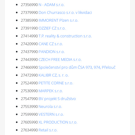
27356990
N - ADAM s.r.o.
27379990
Don Churrasco s.r.o. v likvidaci
27385990
IMMORENT Plzen s.r.o.
27391990
OZZIEF CZ s.r.o.
27414990
T.P. reality & construction s.r.o.
27420990
CANE CZ s.r.o.
27437990
PANDION s.r.o.
27443990
CZECH FREE MEDIA s.r.o.
27466990
Společenství pro dům ČSA 973, 974, Přelouč
27472990
KALIBR CZ, s. r. o.
27524990
PETITE CORNE s.r.o.
27530990
MARPEK s.r.o.
27547990
BV projekt 5 družstvo
27553990
Neurola s.r.o.
27599990
VESTERN s.r.o.
27605990
XL PRODUCTION s.r.o.
27634990
Retail s.r.o.