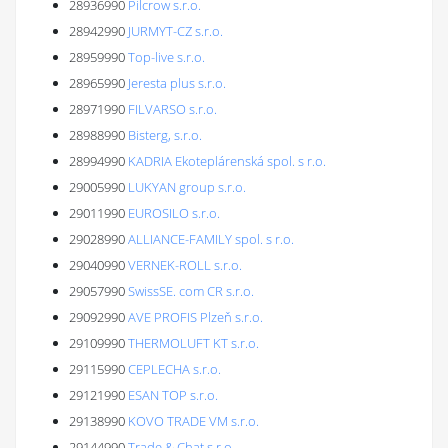
28936990
Pilcrow s.r.o.
28942990
JURMYT-CZ s.r.o.
28959990
Top-live s.r.o.
28965990
Jeresta plus s.r.o.
28971990
FILVARSO s.r.o.
28988990
Bisterg, s.r.o.
28994990
KADRIA Ekoteplárenská spol. s r.o.
29005990
LUKYAN group s.r.o.
29011990
EUROSILO s.r.o.
29028990
ALLIANCE-FAMILY spol. s r.o.
29040990
VERNEK-ROLL s.r.o.
29057990
SwissSE. com CR s.r.o.
29092990
AVE PROFIS Plzeň s.r.o.
29109990
THERMOLUFT KT s.r.o.
29115990
CEPLECHA s.r.o.
29121990
ESAN TOP s.r.o.
29138990
KOVO TRADE VM s.r.o.
29144990
Trade & Chat s.r.o.