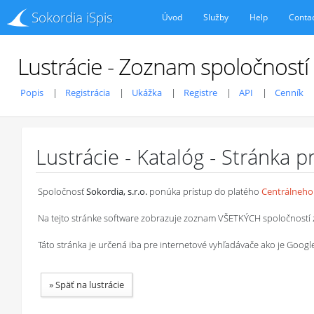
Sokordia iSpis
Úvod
Služby
Help
Conta
Lustrácie - Zoznam spoločností
Popis
Registrácia
Ukážka
Registre
API
Cenník
Lustrácie - Katalóg - Stránka 
Spoločnosť
Sokordia, s.r.o.
ponúka prístup do platého
Centrálneho 
Na tejto stránke software zobrazuje zoznam VŠETKÝCH spoločností z ob
Táto stránka je určená iba pre internetové vyhľadávače ako je Goog
»
Späť na lustrácie