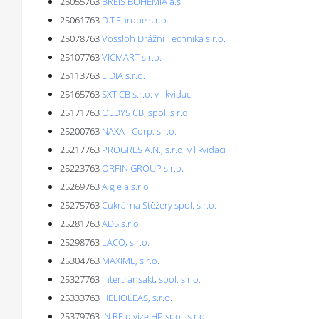
25055763
BREIS BOHEMIA a.s.
25061763
D.T.Europe s.r.o.
25078763
Vossloh Drážní Technika s.r.o.
25107763
VICMART s.r.o.
25113763
LIDIA s.r.o.
25165763
SXT CB s.r.o. v likvidaci
25171763
OLDYS CB, spol. s r.o.
25200763
NAXA - Corp. s.r.o.
25217763
PROGRES A.N., s.r.o. v likvidaci
25223763
ORFIN GROUP s.r.o.
25269763
A g e a s.r.o.
25275763
Cukrárna Stěžery spol. s r.o.
25281763
AD5 s.r.o.
25298763
LACO, s.r.o.
25304763
MAXIME, s.r.o.
25327763
Intertransakt, spol. s r.o.
25333763
HELIOLEAS, s.r.o.
25379763
IN RE divize HP spol. s r.o.