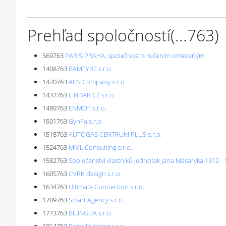
Prehľad spoločností
(...
763
)
569763
PARIS-PRAHA, společnost s ručením omezeným
1408763
BAMTYRE s.r.o.
1420763
AFN Company s.r.o.
1437763
LINDAR CZ s.r.o.
1489763
ENMOT s.r.o.
1501763
GynFa s.r.o.
1518763
AUTOGAS CENTRUM PLUS s.r.o.
1524763
MML Consulting s.r.o.
1582763
Společenství vlastníků jednotek Jana Masaryka 1312 -
1605763
CVRK design s.r.o.
1634763
Ultimate Connection s.r.o.
1709763
Smart Agency s.r.o.
1773763
BILINGUA s.r.o.