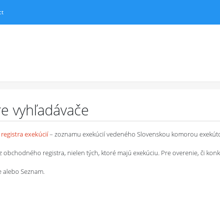
ct
pre vyhľadávače
registra exekúcií
– zoznamu exekúcií vedeného Slovenskou komorou exekút
chodného registra, nielen tých, ktoré majú exekúciu. Pre overenie, či konkrétn
le alebo Seznam.