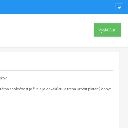
Vyskúšať!
orov.
a spoločnosť je či nie je v exekúcii, je treba urobiť platený dopyt.