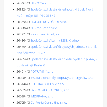
26346443
OLI-ZOYA s.r.o.
26352443
Společenství vlastníků jednotek Hrádek, Nová
Huť, 1. máje 181, PSČ 338 42
26369443
HOLUB - KOVOŠROT s.r.o.
26398443
ZL Production s.r.o.
26427443
Investment Point, a.s.
26456443
Společenství V.Lanny 3283, Kladno
26479443
Společenství vlastníků bytových jednotek Braník,
Nad Šálkovnou 1527
26485443
Společenství vlastníků objektu bydlení č.p. 447, v
ul. Na okraji, Praha 6
26491443
POTRAVINY s.r.o.
26508443
Institut ekonomiky, dopravy a energetiky, s.r.o.
26514443
PELETKA BOHEMIA s.r.o.
26682443
DYNEX LABORATORIES, s.r.o.
26699443
JMZ PRAHA, s.r.o.
26705443
ConVerta Consulting s.r.o.