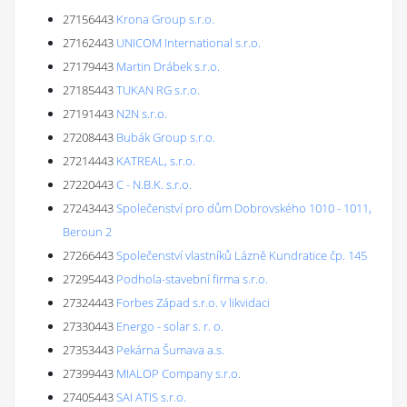
27156443
Krona Group s.r.o.
27162443
UNICOM International s.r.o.
27179443
Martin Drábek s.r.o.
27185443
TUKAN RG s.r.o.
27191443
N2N s.r.o.
27208443
Bubák Group s.r.o.
27214443
KATREAL, s.r.o.
27220443
C - N.B.K. s.r.o.
27243443
Společenství pro dům Dobrovského 1010 - 1011,
Beroun 2
27266443
Společenství vlastníků Lázně Kundratice čp. 145
27295443
Podhola-stavební firma s.r.o.
27324443
Forbes Západ s.r.o. v likvidaci
27330443
Energo - solar s. r. o.
27353443
Pekárna Šumava a.s.
27399443
MIALOP Company s.r.o.
27405443
SAI ATIS s.r.o.