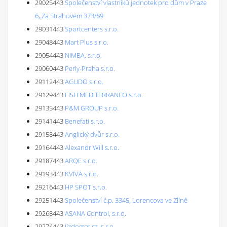
29025443
Společenství vlastníků jednotek pro dům v Praze
6, Za Strahovem 373/69
29031443
Sportcenters s.r.o.
29048443
Mart Plus s.r.o.
29054443
NIMBA, s.r.o.
29060443
Perly-Praha s.r.o.
29112443
AGUDO s.r.o.
29129443
FISH MEDITERRANEO s.r.o.
29135443
P&M GROUP s.r.o.
29141443
Benefati s.r.o.
29158443
Anglický dvůr s.r.o.
29164443
Alexandr Will s.r.o.
29187443
ARQE s.r.o.
29193443
KVIVA s.r.o.
29216443
HP SPOT s.r.o.
29251443
Společenství č.p. 3345, Lorencova ve Zlíně
29268443
ASANA Control, s.r.o.
29274443
Jízdomat.cz, s.r.o.