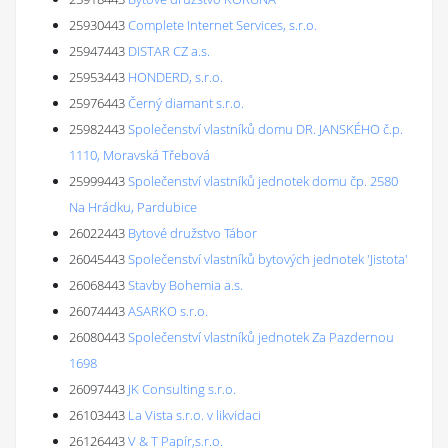
25930443
Complete Internet Services, s.r.o.
25947443
DISTAR CZ a.s.
25953443
HONDERD, s.r.o.
25976443
Černý diamant s.r.o.
25982443
Společenství vlastníků domu DR. JANSKÉHO č.p.
1110, Moravská Třebová
25999443
Společenství vlastníků jednotek domu čp. 2580
Na Hrádku, Pardubice
26022443
Bytové družstvo Tábor
26045443
Společenství vlastníků bytových jednotek 'Jistota'
26068443
Stavby Bohemia a.s.
26074443
ASARKO s.r.o.
26080443
Společenství vlastníků jednotek Za Pazdernou
1698
26097443
JK Consulting s.r.o.
26103443
La Vista s.r.o. v likvidaci
26126443
V & T Papír,s.r.o.