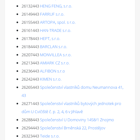
26132443
HENG FENG, s.r.o.
26149443
FARRUF s.r.o.
26155443
ARTOPA, spol. s r.o.
26161443
HAN-TRADE s.r.o.
26178443
HEPT, s.r.o.
26184443
BARCLAN s.r.o.
26207443
MONVILLEA s.r.o.
26213443
AMIARK CZ s.r.o.
26236443
ALFIBON s.r.o
26242443
KIMEN s.r.o.
26265443
Společenství vlastníků domu Neumannova 41,
43
26271443
Společenství vlastníků bytových jednotek pro
dům U Cvičiště č. p. 2, 4, 6 v Jihlavě
26288443
Společenství U Domoviny 1458/1 Znojmo
26294443
Společenství Brněnská 22, Prostějov
26323443
Teide s.r.o.