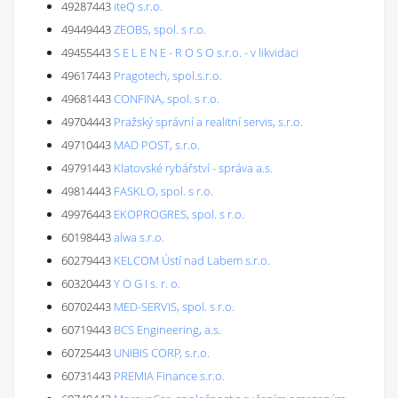
49287443
iteQ s.r.o.
49449443
ZEOBS, spol. s r.o.
49455443
S E L E N E - R O S O s.r.o. - v likvidaci
49617443
Pragotech, spol.s.r.o.
49681443
CONFINA, spol. s r.o.
49704443
Pražský správní a realitní servis, s.r.o.
49710443
MAD POST, s.r.o.
49791443
Klatovské rybářství - správa a.s.
49814443
FASKLO, spol. s r.o.
49976443
EKOPROGRES, spol. s r.o.
60198443
alwa s.r.o.
60279443
KELCOM Ústí nad Labem s.r.o.
60320443
Y O G I s. r. o.
60702443
MED-SERVIS, spol. s r.o.
60719443
BCS Engineering, a.s.
60725443
UNIBIS CORP, s.r.o.
60731443
PREMIA Finance s.r.o.