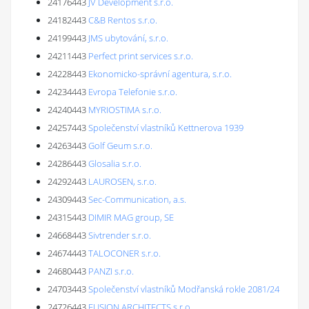
24176443
JV Development s.r.o.
24182443
C&B Rentos s.r.o.
24199443
JMS ubytování, s.r.o.
24211443
Perfect print services s.r.o.
24228443
Ekonomicko-správní agentura, s.r.o.
24234443
Evropa Telefonie s.r.o.
24240443
MYRIOSTIMA s.r.o.
24257443
Společenství vlastníků Kettnerova 1939
24263443
Golf Geum s.r.o.
24286443
Glosalia s.r.o.
24292443
LAUROSEN, s.r.o.
24309443
Sec-Communication, a.s.
24315443
DIMIR MAG group, SE
24668443
Sivtrender s.r.o.
24674443
TALOCONER s.r.o.
24680443
PANZI s.r.o.
24703443
Společenství vlastníků Modřanská rokle 2081/24
24726443
FUSION ARCHITECTS s.r.o.