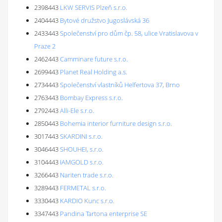
2398443
LKW SERVIS Plzeň s.r.o.
2404443
Bytové družstvo Jugoslávská 36
2433443
Společenství pro dům čp. 58, ulice Vratislavova v
Praze 2
2462443
Camminare future s.r.o.
2699443
Planet Real Holding a.s.
2734443
Společenství vlastníků Helfertova 37, Brno
2763443
Bombay Express s.r.o.
2792443
Alli-Ele s.r.o.
2850443
Bohemia interior furniture design s.r.o.
3017443
SKARDINI s.r.o.
3046443
SHOUHEI, s.r.o.
3104443
IAMGOLD s.r.o.
3266443
Nariten trade s.r.o.
3289443
FERMETAL s.r.o.
3330443
KARDIO Kunc s.r.o.
3347443
Pandina Tartona enterprise SE