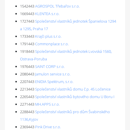
1542443
AGROSPOL Třebařov s.r.o.
1669443
KLENTEA s.r.o.
1727443
Společenství vlastníků jednotek Španielova 1294
a 1295, Praha 17
1733443
Krajči plus s.r.o.
1791443
Commonplace s.r.o.
1918443
Společenství vlastníků jednotek Lvovská 1560,
Ostrava-Poruba
1976443
SAINT CORP s.r.o.
2080443
Jamulon service s.r.o.
2207443
ENIDIA Spektrum, s.r.o.
2213443
Společenství vlastníků domu č.p. 45 Ločenice
2265443
Společenství vlastníků bytového domu U Boru I
2271443
MH.APPS s.r.o.
2288443
Společenství vlastníků pro dům Švabinského
1136,Kyjov
2369443
Pink Drive s.r.o.