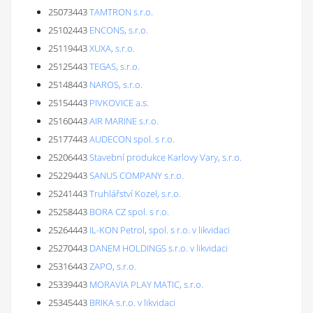
25073443
TAMTRON s.r.o.
25102443
ENCONS, s.r.o.
25119443
XUXA, s.r.o.
25125443
TEGAS, s.r.o.
25148443
NAROS, s.r.o.
25154443
PIVKOVICE a.s.
25160443
AIR MARINE s.r.o.
25177443
AUDECON spol. s r.o.
25206443
Stavební produkce Karlovy Vary, s.r.o.
25229443
SANUS COMPANY s.r.o.
25241443
Truhlářství Kozel, s.r.o.
25258443
BORA CZ spol. s r.o.
25264443
IL-KON Petrol, spol. s r.o. v likvidaci
25270443
DANEM HOLDINGS s.r.o. v likvidaci
25316443
ZAPO, s.r.o.
25339443
MORAVIA PLAY MATIC, s.r.o.
25345443
BRIKA s.r.o. v likvidaci