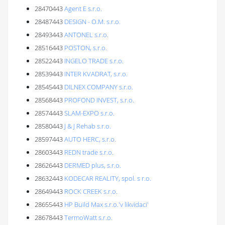
28470443
Agent E s.r.o.
28487443
DESIGN - O.M. s.r.o.
28493443
ANTONEL s.r.o.
28516443
POSTON, s.r.o.
28522443
INGELO TRADE s.r.o.
28539443
INTER KVADRAT, s.r.o.
28545443
DILNEX COMPANY s.r.o.
28568443
PROFOND INVEST, s.r.o.
28574443
SLAM-EXPO s.r.o.
28580443
J & J Rehab s.r.o.
28597443
AUTO HERC, s.r.o.
28603443
REDN trade s.r.o.
28626443
DERMED plus, s.r.o.
28632443
KODECAR REALITY, spol. s r.o.
28649443
ROCK CREEK s.r.o.
28655443
HP Build Max s.r.o.'v likvidaci'
28678443
TermoWatt s.r.o.