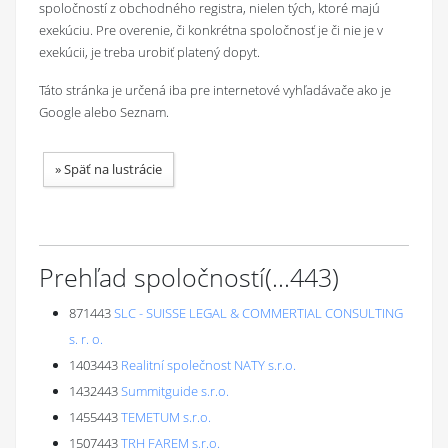
spoločností z obchodného registra, nielen tých, ktoré majú
exekúciu. Pre overenie, či konkrétna spoločnosť je či nie je v
exekúcii, je treba urobiť platený dopyt.
Táto stránka je určená iba pre internetové vyhľadávače ako je
Google alebo Seznam.
»
Späť na lustrácie
Prehľad spoločností
(...
443
)
871443
SLC - SUISSE LEGAL & COMMERTIAL CONSULTING
s. r. o.
1403443
Realitní společnost NATY s.r.o.
1432443
Summitguide s.r.o.
1455443
TEMETUM s.r.o.
1507443
TRH FAREM s.r.o.