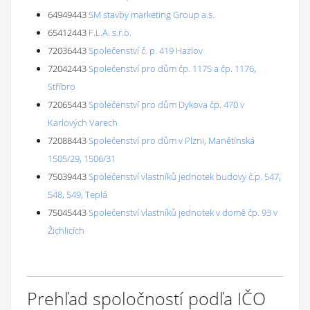
64949443
SM stavby marketing Group a.s.
65412443
F.L.A. s.r.o.
72036443
Společenství č. p. 419 Hazlov
72042443
Společenství pro dům čp. 1175 a čp. 1176,
Stříbro
72065443
Společenství pro dům Dykova čp. 470 v
Karlových Varech
72088443
Společenství pro dům v Plzni, Manětínská
1505/29, 1506/31
75039443
Společenství vlastníků jednotek budovy č.p. 547,
548, 549, Teplá
75045443
Společenství vlastníků jednotek v domě čp. 93 v
Žichlicích
Prehľad spoločností podľa IČO