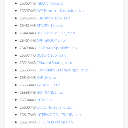
25368443
INEQ Office s.r.o.
25397443
RCS Brno - radiostanice.cz, a.s.
25426443
SBA Shop, spol. s r.o.
25432443
STAVBY 4 U s.r.o.
25449443
BOHEMIA IMPULS, s.r.o.
25461443
APP GROUP s.r.o.
25490443
Lékárna u Spasitele s.r.o.
25507443
BO&BR, spol. s r.o.
25513443
Chlazení Špaček, s.r.o.
25536443
Eurovýtahy - Morava, spol. s r.o.
25542443
KAPUA s.r.o.
25559443
AZ MOTO s.r.o.
25588443
GO TRANS s.r.o.
25594443
INTAR a.s.
25600443
EXICO Hrušovany, a.s.
25617443
INTERWOOD - TRADE, s.r.o.
25623443
CHRONOS Praha s.r.o.