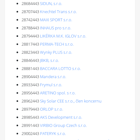
28684443
SIDUN, s.r.o.
28707443
Knechtel Trans s.r.o.
28742443
MAXI SPORT s.r.o.
28788443
INHAUS pro s.r.o.
28794443
LIKÉRKA M.K. IGLOV s.r.o.
28817443
PERMA-TECH s.r.o.
28823443
Wynky PLUS s.r.o.
28846443
JBKB, s.r.o.
28881443
BACCARA LOTTO s.r.o.
28904443
Mandera s.r.o.
28933443
Frymul s.r.o.
28956443
ARETINO spol. s r.o.
28962443
Sky Solar CEE s.r.o., člen koncernu
28979443
ORLOP s.r.o.
28985443
AKS Development s.r.o.
28991443
VIRBIO Group Czech s.r.o.
29002443
PATERYK s.r.o.