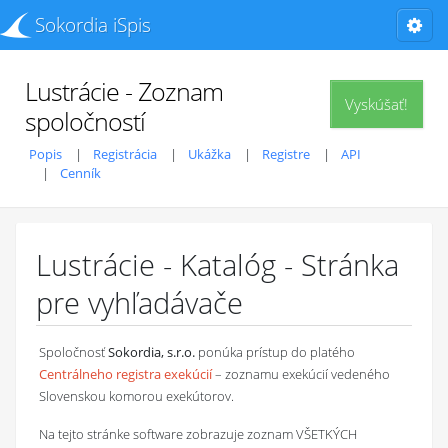
Sokordia iSpis
Lustrácie - Zoznam
Vyskúšať!
spoločností
Popis
Registrácia
Ukážka
Registre
API
Cenník
Lustrácie - Katalóg - Stránka
pre vyhľadávače
Spoločnosť
Sokordia, s.r.o.
ponúka prístup do platého
Centrálneho registra exekúcií
– zoznamu exekúcií vedeného
Slovenskou komorou exekútorov.
Na tejto stránke software zobrazuje zoznam VŠETKÝCH