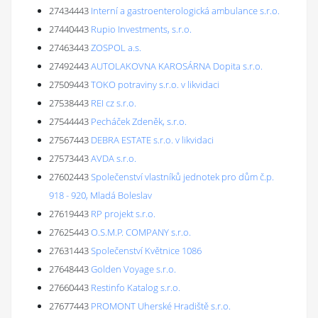
27434443
Interní a gastroenterologická ambulance s.r.o.
27440443
Rupio Investments, s.r.o.
27463443
ZOSPOL a.s.
27492443
AUTOLAKOVNA KAROSÁRNA Dopita s.r.o.
27509443
TOKO potraviny s.r.o. v likvidaci
27538443
REI cz s.r.o.
27544443
Pecháček Zdeněk, s.r.o.
27567443
DEBRA ESTATE s.r.o. v likvidaci
27573443
AVDA s.r.o.
27602443
Společenství vlastníků jednotek pro dům č.p.
918 - 920, Mladá Boleslav
27619443
RP projekt s.r.o.
27625443
O.S.M.P. COMPANY s.r.o.
27631443
Společenství Květnice 1086
27648443
Golden Voyage s.r.o.
27660443
Restinfo Katalog s.r.o.
27677443
PROMONT Uherské Hradiště s.r.o.