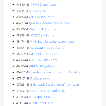
44849443
'TMV SS' spol. s r.o.
45144443
B M Z, s.r.o.
45196443
ALROS spol. s r. o.
45277443
Jewish Welcome Service, s.r.o.
45306443
SATURNTEX spol. s r.o.
45358443
AZURO spol. s r.o.
45474443
V + N Ltd. Containers, spol. s r.o.
45804443
GASKOMPLEX, spol. s r.o.
46359443
MEDI HELP spol. s r.o.
46504443
EVERENT spol. s r.o.
46886443
KRČMOVÁ JANA s.r.o.
46967443
Handelsfreude, spol. s r.o. v likvidaci
47117443
P.J.Novák s.r.o.
47123443
BALI, společnost s ručením omezeným
47152443
GASTRO - DRA spol. s r.o.
47285443
ITEX spol. s r.o.
47453443
DAKO, spol. s r.o.