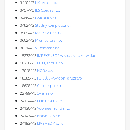
3440443
HX tech s.r.o.
3457443
ILS Czech s.r.o.
3486443
GARDER s.r.o.
3492443
Studny komplet s.r.o.
3509443
MAFYKA.CZ s.r.o.
3602443
Mlenitidita s.r.o.
3631443
V-Rentcar s.r.o.
15272443
IMPEXEUROPA, spol. s r.o v likvidaci
16736443
LITO, spol. s r.o.
17048443
NORA a.s.
18385443
I D E Á L - výrobní družstvo
18628443
Cebia, spol. s r.o.
22799443
3via, s.r.o.
24124443
FORTEGO s.r.o.
24130443
Yoomee Trend s.r.o.
24147443
Notsonic s.r.o.
24153443
LIVEMEDIA s.r.o.