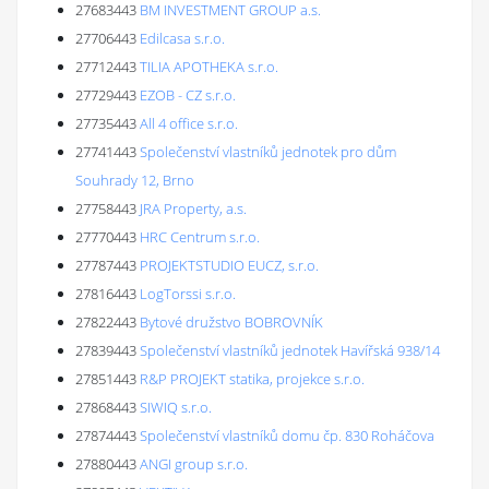
27683443
BM INVESTMENT GROUP a.s.
27706443
Edilcasa s.r.o.
27712443
TILIA APOTHEKA s.r.o.
27729443
EZOB - CZ s.r.o.
27735443
All 4 office s.r.o.
27741443
Společenství vlastníků jednotek pro dům
Souhrady 12, Brno
27758443
JRA Property, a.s.
27770443
HRC Centrum s.r.o.
27787443
PROJEKTSTUDIO EUCZ, s.r.o.
27816443
LogTorssi s.r.o.
27822443
Bytové družstvo BOBROVNÍK
27839443
Společenství vlastníků jednotek Havířská 938/14
27851443
R&P PROJEKT statika, projekce s.r.o.
27868443
SIWIQ s.r.o.
27874443
Společenství vlastníků domu čp. 830 Roháčova
27880443
ANGI group s.r.o.