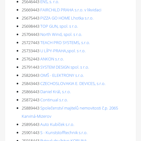
25646443
ENS, s. r.o.
25669443
FAIRCHILD PRAHA s.r.o. v likvidaci
25675443
PIZZA GO HOME Lhotka s.r.o.
25698443
TOP GUN, spol. s r.o.
25704443
North Wind, spol. s r.o.
25727443
TEACH PRO SYSTEMS, s.r.o.
25733443
U LÍPY-PRAHA,spol. s r.o.
25762443
ANKON s.r.o.
25791443
SYSTEM DESIGN spol. s r.o.
25820443
OMŠ - ELEKTRONY s.r.o.
25843443
CZECHOSLOVAKIA E. DEVICES, s.r.o.
25866443
Daniel Král, s.r.o.
25872443
Continual s.r.o.
25889443
Společenství majitelů nemovitosti č.p. 2065
Karviná-Mizerov
25895443
Auto Kubíček s.r.o.
25901443
S - Kunststofftechnik s.r.o.
25918443
Bytové družstvo KORUNA