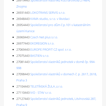
26919443
Společenství vlastníků Kuchařovická 2148/4,
Znojmo
26931443
LOKOTRANS SERVIS s.r.o.
26948443
KAMA studio, s.r.o. v likvidaci
26954443
Společenství pro dům č.p.101 v katastrálním
území Kanice
26960443
Czech Net plus s.r.o.
26977443
EKOREGION s.r.o.
27069443
EUROPE PROFIT CZ spol. s r.o.
27075443
BASTIEN s.r.o.
27081443
Společenství vlastníků jednotek v domě čp. 994-
998
27098443
Společenství vlastníků v domech č. p. 2617, 2618,
Praha 3
27104443
TELETÍNSKÁ ŽULA ,s.r.o.
27110443
IVO - STAV s.r.o.
27127443
Společenství vlastníků jednotek, Litvínovská 287,
Praha 9