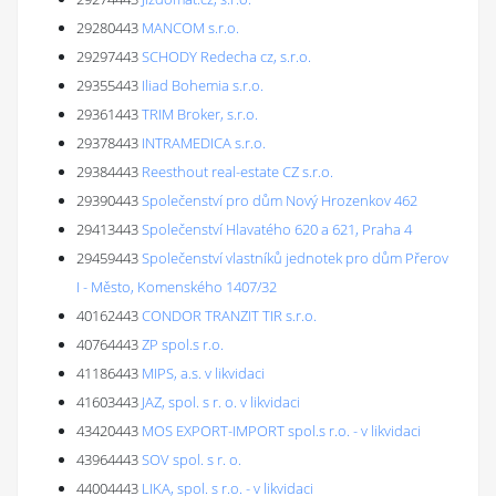
29280443
MANCOM s.r.o.
29297443
SCHODY Redecha cz, s.r.o.
29355443
Iliad Bohemia s.r.o.
29361443
TRIM Broker, s.r.o.
29378443
INTRAMEDICA s.r.o.
29384443
Reesthout real-estate CZ s.r.o.
29390443
Společenství pro dům Nový Hrozenkov 462
29413443
Společenství Hlavatého 620 a 621, Praha 4
29459443
Společenství vlastníků jednotek pro dům Přerov
I - Město, Komenského 1407/32
40162443
CONDOR TRANZIT TIR s.r.o.
40764443
ZP spol.s r.o.
41186443
MIPS, a.s. v likvidaci
41603443
JAZ, spol. s r. o. v likvidaci
43420443
MOS EXPORT-IMPORT spol.s r.o. - v likvidaci
43964443
SOV spol. s r. o.
44004443
LIKA, spol. s r.o. - v likvidaci