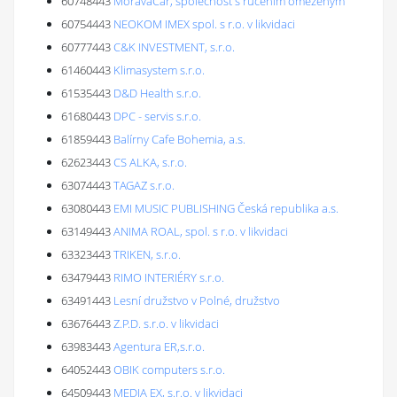
60748443
MoravaCar, společnost s ručením omezeným
60754443
NEOKOM IMEX spol. s r.o. v likvidaci
60777443
C&K INVESTMENT, s.r.o.
61460443
Klimasystem s.r.o.
61535443
D&D Health s.r.o.
61680443
DPC - servis s.r.o.
61859443
Balírny Cafe Bohemia, a.s.
62623443
CS ALKA, s.r.o.
63074443
TAGAZ s.r.o.
63080443
EMI MUSIC PUBLISHING Česká republika a.s.
63149443
ANIMA ROAL, spol. s r.o. v likvidaci
63323443
TRIKEN, s.r.o.
63479443
RIMO INTERIÉRY s.r.o.
63491443
Lesní družstvo v Polné, družstvo
63676443
Z.P.D. s.r.o. v likvidaci
63983443
Agentura ER,s.r.o.
64052443
OBIK computers s.r.o.
64509443
MEDIA EX, s.r.o. v likvidaci