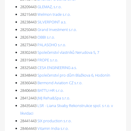
28209443
GLEMAZ, s.r.o.
28215443
Welmon trade s.r.o.
28238443
SILVERPOINT a.s.
28250443
Grand Investment s.r.o.
28267443
OBBI s.r.o.
28273443
PALASOHO s.r.o.
28302443
Společenství vlastníků Nerudova 5, 7
28319443
FROPE s.r.o.
28325443
CESA ENGINEERING a.s.
28348443
Společenství pro dům Blažkova 6, Hodonín
28360443
Bermond Aviation CZ s.r.o.
28406443
BATTU-HR s.r.o.
28412443
JMJ Reha&Spa s.r.o.
28435443
LSR - Liana Stvaby Rekonstrukce spol. s r.o. v
likvidaci
28441443
SIX production s.r.o.
28464443
Vitamin India s.r.o.