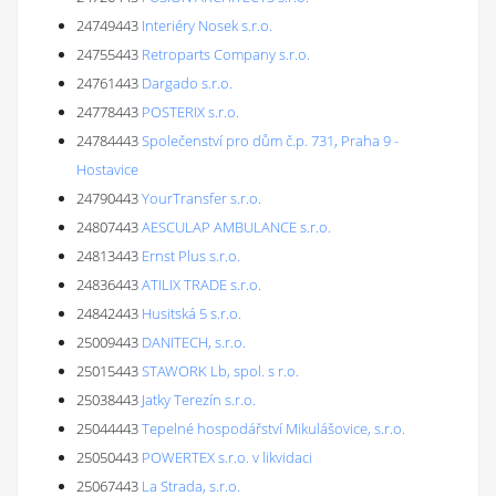
24749443
Interiéry Nosek s.r.o.
24755443
Retroparts Company s.r.o.
24761443
Dargado s.r.o.
24778443
POSTERIX s.r.o.
24784443
Společenství pro dům č.p. 731, Praha 9 -
Hostavice
24790443
YourTransfer s.r.o.
24807443
AESCULAP AMBULANCE s.r.o.
24813443
Ernst Plus s.r.o.
24836443
ATILIX TRADE s.r.o.
24842443
Husitská 5 s.r.o.
25009443
DANITECH, s.r.o.
25015443
STAWORK Lb, spol. s r.o.
25038443
Jatky Terezín s.r.o.
25044443
Tepelné hospodářství Mikulášovice, s.r.o.
25050443
POWERTEX s.r.o. v likvidaci
25067443
La Strada, s.r.o.