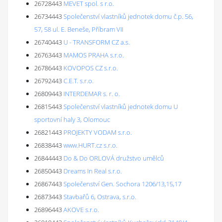
26728443
MEVET spol. s r.o.
26734443
Společenství vlastníků jednotek domu č.p. 56,
57, 58 ul. E. Beneše, Příbram VII
26740443
U - TRANSFORM CZ a.s.
26763443
MAMOS PRAHA s.r.o.
26786443
KOVOPOS CZ s.r.o.
26792443
C.E.T. s.r.o.
26809443
INTERDEMAR s. r. o.
26815443
Společenství vlastníků jednotek domu U
sportovní haly 3, Olomouc
26821443
PROJEKTY VODAM s.r.o.
26838443
www.HURT.cz s.r.o.
26844443
Do & Do ORLOVÁ družstvo umělců
26850443
Dreams In Real s.r.o.
26867443
Společenství Gen. Sochora 1206/13,15,17
26873443
Stavbařů 6, Ostrava, s.r.o.
26896443
AKOVE s.r.o.