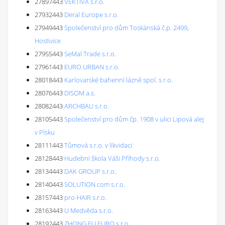
27897443
VEKTIVA s.r.o.
27932443
Deral Europe s.r.o.
27949443
Společenství pro dům Toskánská č.p. 2499,
Hostivice
27955443
SeMal Trade s.r.o.
27961443
EURO URBAN s.r.o.
28018443
Karlovarské bahenní lázně spol. s r.o.
28076443
DISOM a.s.
28082443
ARCHBAU s.r.o.
28105443
Společenství pro dům čp. 1908 v ulici Lipová alej
v Písku
28111443
Tůmová s.r.o. v likvidaci
28128443
Hudební škola Váši Příhody s.r.o.
28134443
DAK GROUP s.r.o.
28140443
SOLUTION com s.r.o.
28157443
pro-HAIR s.r.o.
28163443
U Medvěda s.r.o.
28192443
ZHONG FU EURO s.r.o.