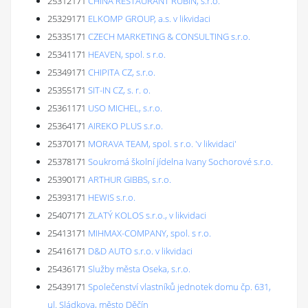
25312171
CHINA RESTAURANT RUBÍN, s.r.o.
25329171
ELKOMP GROUP, a.s. v likvidaci
25335171
CZECH MARKETING & CONSULTING s.r.o.
25341171
HEAVEN, spol. s r.o.
25349171
CHIPITA CZ, s.r.o.
25355171
SIT-IN CZ, s. r. o.
25361171
USO MICHEL, s.r.o.
25364171
AIREKO PLUS s.r.o.
25370171
MORAVA TEAM, spol. s r.o. 'v likvidaci'
25378171
Soukromá školní jídelna Ivany Sochorové s.r.o.
25390171
ARTHUR GIBBS, s.r.o.
25393171
HEWIS s.r.o.
25407171
ZLATÝ KOLOS s.r.o., v likvidaci
25413171
MIHMAX-COMPANY, spol. s r.o.
25416171
D&D AUTO s.r.o. v likvidaci
25436171
Služby města Oseka, s.r.o.
25439171
Společenství vlastníků jednotek domu čp. 631,
ul. Sládkova, město Děčín