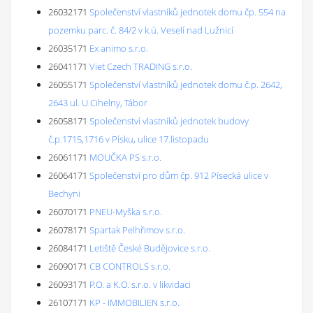
26032171
Společenství vlastníků jednotek domu čp. 554 na
pozemku parc. č. 84/2 v k.ú. Veselí nad Lužnicí
26035171
Ex animo s.r.o.
26041171
Viet Czech TRADING s.r.o.
26055171
Společenství vlastníků jednotek domu č.p. 2642,
2643 ul. U Cihelny, Tábor
26058171
Společenství vlastníků jednotek budovy
č.p.1715,1716 v Písku, ulice 17.listopadu
26061171
MOUČKA PS s.r.o.
26064171
Společenství pro dům čp. 912 Písecká ulice v
Bechyni
26070171
PNEU-Myška s.r.o.
26078171
Spartak Pelhřimov s.r.o.
26084171
Letiště České Budějovice s.r.o.
26090171
CB CONTROLS s.r.o.
26093171
P.O. a K.O. s.r.o. v likvidaci
26107171
KP - IMMOBILIEN s.r.o.