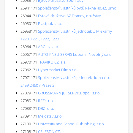
26935171
Bytové družstvo Souhrady 4
26941171
Společenství vlastníků bytů Pěkná 40,42, Brno
26944171
Bytové družstvo AZ Domov, družstvo
26950171
Plastpol, s.r.o.
26958171
Společenství vlastníků jednotek U Mlékárny
1220, 1221, 1222, 1223
26964171
ARC. 1, s.r.o.
26967171
AUTO-PNEU-SERVIS Lubomír Novotný s.r.o.
26970171
TRAVIKO CZ, a.s.
27062171
Hypermarket Film s.r.o.
27071171
Společenství vlastníků jednotek domu č.p.
2459,2460 v Praze 3
27079171
GROSSMANN JET SERVICE spol. s.r.o.
27085171
REZ s.r.o.
27088171
DBZ s.r.o.
27091171
Melostav s.r.o.
27100171
University and School Publishing, s.r.o.
27108171
CELESTIN CZ a.s.