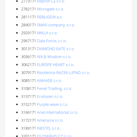
2773171
Reprofi CZ s.r.o.
2782171
Microgate s.r.o.
2811171
REBLIGON a.s.
2840171
5MAX-company, s.r.o.
2929171
MIKLA s.r.o.
2967171
Data Force, s.r.o.
3013171
DIAMOND GATE s.r.o.
3036171
Wit & Wisdom s.r.o.
3062171
EUROPE HEART s.r.o.
3079171
Rezidence RACEK-LIPNO s.r.o.
3085171
AMAADE s.r.o.
3108171
Feivel Trading, s.r.o.
3137171
Erviliasen s.r.o.
3152171
Purple wave s.r.o.
3166171
Ariel.international s.r.o.
3172171
Amerania s.r.o.
3189171
INESTO, s.r.o.
3201171
OLDSERVIS.CZ s.r.o.