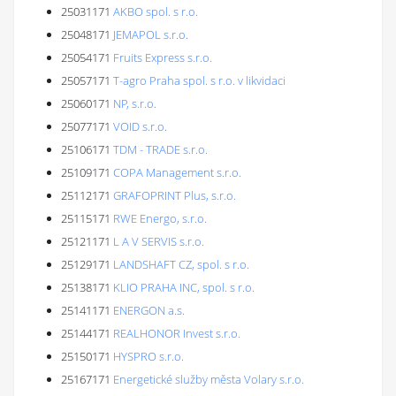
25031171
AKBO spol. s r.o.
25048171
JEMAPOL s.r.o.
25054171
Fruits Express s.r.o.
25057171
T-agro Praha spol. s r.o. v likvidaci
25060171
NP, s.r.o.
25077171
VOID s.r.o.
25106171
TDM - TRADE s.r.o.
25109171
COPA Management s.r.o.
25112171
GRAFOPRINT Plus, s.r.o.
25115171
RWE Energo, s.r.o.
25121171
L A V SERVIS s.r.o.
25129171
LANDSHAFT CZ, spol. s r.o.
25138171
KLIO PRAHA INC, spol. s r.o.
25141171
ENERGON a.s.
25144171
REALHONOR Invest s.r.o.
25150171
HYSPRO s.r.o.
25167171
Energetické služby města Volary s.r.o.