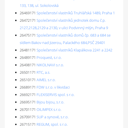
133, 138, ul. Sokolovská
26469171
Společenství vlastníků Truhlářská 1489, Praha 1
26472171
Společenství vlastníků jednotek domu č.p.
2127,2128,2129 a 2130, v ulici Podvinný mlýn, Praha 9
26475171
Společenství vlastníků domů čp. 683 a 684 se
sídlem Bakov nad Jizerou, Palackého 684,PSČ 29401
26481171
Společenství vlastníků Klapálkova 2241 a 2242
26489171
Proquest, s.r.o.
26498171
NIKOLNAVI s.r.o.
26501171
RTC, a.s.
26510171
AIMEL s.r.o.
26689171
FDW s.r.o. v likvidaci
26692171
FLEXISERVIS spol. s r.o.
26695171
Bijou bijou, s.r.o.
26701171
OILIMPEX s.r.o.
26709171
SUP a synové, s.r.o.
26715171
REGUM, spol. s r.o.