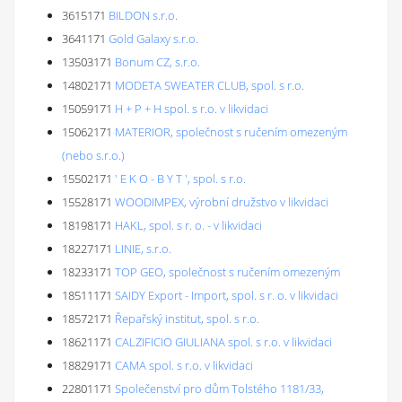
3615171
BILDON s.r.o.
3641171
Gold Galaxy s.r.o.
13503171
Bonum CZ, s.r.o.
14802171
MODETA SWEATER CLUB, spol. s r.o.
15059171
H + P + H spol. s r.o. v likvidaci
15062171
MATERIOR, společnost s ručením omezeným
(nebo s.r.o.)
15502171
' E K O - B Y T ', spol. s r.o.
15528171
WOODIMPEX, výrobní družstvo v likvidaci
18198171
HAKL, spol. s r. o. - v likvidaci
18227171
LINIE, s.r.o.
18233171
TOP GEO, společnost s ručením omezeným
18511171
SAIDY Export - Import, spol. s r. o. v likvidaci
18572171
Řepařský institut, spol. s r.o.
18621171
CALZIFICIO GIULIANA spol. s r.o. v likvidaci
18829171
CAMA spol. s r.o. v likvidaci
22801171
Společenství pro dům Tolstého 1181/33,