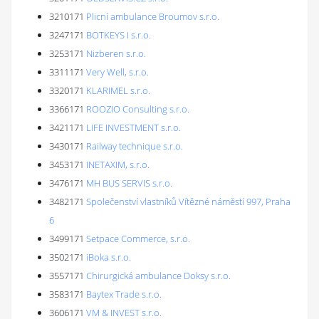
3210171
Plicní ambulance Broumov s.r.o.
3247171
BOTKEYS I s.r.o.
3253171
Nizberen s.r.o.
3311171
Very Well, s.r.o.
3320171
KLARIMEL s.r.o.
3366171
ROOZIO Consulting s.r.o.
3421171
LIFE INVESTMENT s.r.o.
3430171
Railway technique s.r.o.
3453171
INETAXIM, s.r.o.
3476171
MH BUS SERVIS s.r.o.
3482171
Společenství vlastníků Vítězné náměstí 997, Praha
6
3499171
Setpace Commerce, s.r.o.
3502171
iBoka s.r.o.
3557171
Chirurgická ambulance Doksy s.r.o.
3583171
Baytex Trade s.r.o.
3606171
VM & INVEST s.r.o.