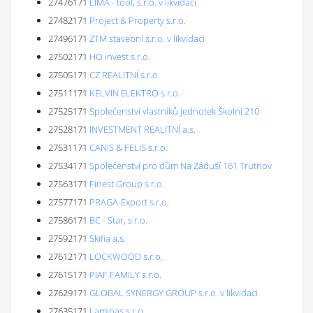
27476171
LIMA - tool, s.r.o. v likvidaci
27482171
Project & Property s.r.o.
27496171
ZTM stavební s.r.o. v likvidaci
27502171
HO invest s.r.o.
27505171
CZ REALITNÍ s.r.o.
27511171
KELVIN ELEKTRO s.r.o.
27525171
Společenství vlastníků jednotek Školní 210
27528171
INVESTMENT REALITNÍ a.s.
27531171
CANIS & FELIS s.r.o.
27534171
Společenství pro dům Na Záduší 161 Trutnov
27563171
Finest Group s.r.o.
27577171
PRAGA-Export s.r.o.
27586171
BC - Star, s.r.o.
27592171
Skifia a.s.
27612171
LOCKWOOD s.r.o.
27615171
PIAF FAMILY s.r.o.
27629171
GLOBAL SYNERGY GROUP s.r.o. v likvidaci
27635171
Laminas s.r.o.