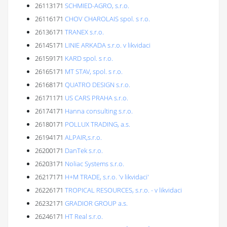
26113171
SCHMIED-AGRO, s.r.o.
26116171
CHOV CHAROLAIS spol. s r.o.
26136171
TRANEX s.r.o.
26145171
LINIE ARKADA s.r.o. v likvidaci
26159171
KARD spol. s r.o.
26165171
MT STAV, spol. s r.o.
26168171
QUATRO DESIGN s.r.o.
26171171
US CARS PRAHA s.r.o.
26174171
Hanna consulting s.r.o.
26180171
POLLUX TRADING, a.s.
26194171
ALPAIR,s.r.o.
26200171
DanTek s.r.o.
26203171
Noliac Systems s.r.o.
26217171
H+M TRADE, s.r.o. 'v likvidaci'
26226171
TROPICAL RESOURCES, s.r.o. - v likvidaci
26232171
GRADIOR GROUP a.s.
26246171
HT Real s.r.o.