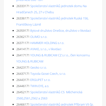
26333171
Společenství vlastníků jednotek domu Na
Hradčanech 25, 27 v Chebu
26336171
Společenství vlastníků jednotek Ruská 156,
Františkovy Lázně
26359171
Bytové družstvo Dnešice, družstvo v likvidaci
26362171
OLIMO s.r.o.
26371171
HAMMER HOLDING s.r.o.
26414171
AYAKE, s.r.o., v likvidaci
26417171
YOUNG & RUBICAM CZ s.r.o., člen koncernu
YOUNG & RUBICAM
26423171
Gesiko s.r.o.
26437171
Toyoda Gosei Czech, s.r.o.
26443171
ERGUPET s.r.o.
26446171
TWIN EYE, a.s.
26452171
Společenství vlastníků C5 Měchenická
2560,2561,2562 a 2563
26466171
Společenství vlastníků jednotek Příbram VII čp.