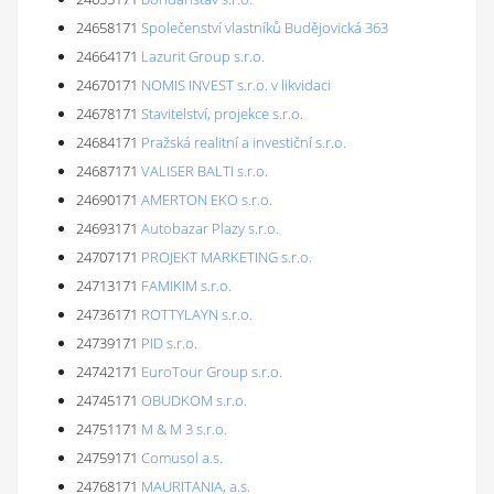
24658171
Společenství vlastníků Budějovická 363
24664171
Lazurit Group s.r.o.
24670171
NOMIS INVEST s.r.o. v likvidaci
24678171
Stavitelství, projekce s.r.o.
24684171
Pražská realitní a investiční s.r.o.
24687171
VALISER BALTI s.r.o.
24690171
AMERTON EKO s.r.o.
24693171
Autobazar Plazy s.r.o.
24707171
PROJEKT MARKETING s.r.o.
24713171
FAMIKIM s.r.o.
24736171
ROTTYLAYN s.r.o.
24739171
PID s.r.o.
24742171
EuroTour Group s.r.o.
24745171
OBUDKOM s.r.o.
24751171
M & M 3 s.r.o.
24759171
Comusol a.s.
24768171
MAURITANIA, a.s.