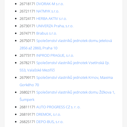
26718171
DVORAK-M s.r.o.
26721171
NATMYK s.r.o.
26724171
HERBA AKTIV s.r.o.
26730171
UNIVERZA Praha, s.r.o.
26747171
Brabus s.r.o.
26750171
Společenství vlastníků jednotek domu Jetelová
2856 až 2860, Praha 10
26773171
INPROD PRAGUE, s.r.o.
26782171
Společenství vlastníků jednotek Vsetínská čp.
553, Valašské Meziříčí
26799171
Společenství vlastníků jednotek Krnov, Maxima
Gorkého 70
26802171
Společenství vlastníků jednotek domu Žižkova 1,
Šumperk
26811171
AUTO PROGRESS CZ s. r. o.
26819171
DREMOK, s.r.o.
26825171
DEPO-BUS, s.r.o.