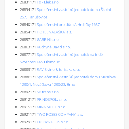
26831171
Fo - Elek s.r.o.
26834171
Společenství vlastníků jednotek domu Školní
257, Hanušovice
26840171
Společenství pro dům A.Hrdličky 1637
26854171
HOTEL VALAŠKA, a.s.
26857171
GABRINI s.r.o.
26863171
Kuchyně David s.r.o.
26877171
Společenství vlastníků jednotek na třídě
Svornosti 14 v Olomouci
26883171
RAVIS víno & turistika s.r.o.
26886171
Společenství vlastníků jednotek domu Musilova
1230/1, Nováčkova 1230/23, Brno
26892171
SB trans s.r.o.
26912171
PRINOSPOL, s.r.o.
26915171
MINA MODE s.r.o.
26921171
TWO ROSES COMPANY, a.s.
26929171
CROWN PLUS s.r.o.