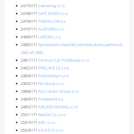
24774171
Interiering s.r.o.
24788171
SAFE SPEED s.r.o.
24794171
TANTALLON a.s.
24797171
ALDFORD s.r.o.
24800171
LANTAG s.r.o.
24803171
Společenství vlastníků jednotek domu Jasmínová
2662 až 2666
24817171
Centrum Car Poděbrady s.r.o.
24823171
PIPELACE CZ s.r.o.
24826171
Rubinshteyn s.r.o.
24832171
NK Group s.r.o.
24846171
ACC Larsen Group s.r.o.
24849171
PrivateUnit a.s.
24852171
EXELERO RACING, s.r.o.
25011171
BestOn Cz, s.r.o.
25019171
JOEL s.r.o.
25028171
V E N D O s.r.o.