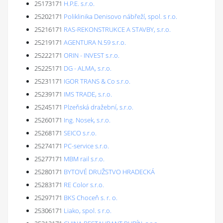
25173171
H.P.E. s.r.o.
25202171
Poliklinika Denisovo nábřeží, spol. s r.o.
25216171
RAS-REKONSTRUKCE A STAVBY, s.r.o.
25219171
AGENTURA N.59 s.r.o.
25222171
ORIN - INVEST s.r.o.
25225171
DG - ALMA, s.r.o.
25231171
IGOR TRANS & Co s.r.o.
25239171
IMS TRADE, s.r.o.
25245171
Plzeňská dražební, s.r.o.
25260171
Ing. Nosek, s.r.o.
25268171
SEICO s.r.o.
25274171
PC-service s.r.o.
25277171
MBM rail s.r.o.
25280171
BYTOVÉ DRUŽSTVO HRADECKÁ
25283171
RE Color s.r.o.
25297171
BKS Choceň s. r. o.
25306171
Liako, spol. s r.o.