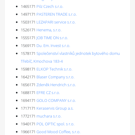
1465171
Pilz Czech s.r.o.
1497171
PASTEREN TRADE s.r.o.
1503171
LEZAPARI service s.r.o.
1526171
Henema, s.r.o.
1555171
JOB TIME ON s.r.o.
1569171
Du. Em. Invest s.r.o.
1578171
Společenství vlastníků jednotek bytového domu
Třebíč, Kmochova 183-4
1598171
ELKOP Technik s.r.o.
1642171
Blaser Company s.r.o.
1656171
Zdeněk Hendrich s.r.o.
1688171
EFRE CZ s.r.o.
1694171
GOLO COMPANY s.r.o.
1717171
Keraservis Group a.s.
1772171
muchara s.r.o.
1940171
POL OPTIC spol. s r.o.
1966171
Good Mood Coffee, s.r.o.