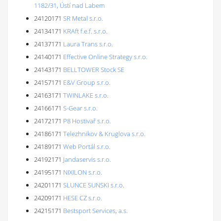
1182/31, Ústí nad Labem
24120171
SR Metal s.r.o.
24134171
KRAft f.e.f. s.r.o.
24137171
Laura Trans s.r.o.
24140171
Effective Online Strategy s.r.o.
24143171
BELLTOWER Stock SE
24157171
E&V Group s.r.o.
24163171
TWINLAKE s.r.o.
24166171
S-Gear s.r.o.
24172171
P8 Hostivař s.r.o.
24186171
Telezhnikov & Kruglova s.r.o.
24189171
Web Portál s.r.o.
24192171
Jandaservis s.r.o.
24195171
NIXILON s.r.o.
24201171
SLUNCE SUNSKI s.r.o.
24209171
HESE CZ s.r.o.
24215171
Bestsport Services, a.s.