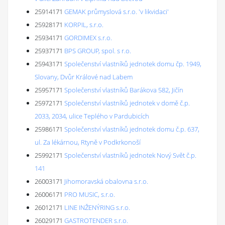
25914171
GEMAK průmyslová s.r.o. 'v likvidaci'
25928171
KORPIL, s.r.o.
25934171
GORDIMEX s.r.o.
25937171
BPS GROUP, spol. s r.o.
25943171
Společenství vlastníků jednotek domu čp. 1949,
Slovany, Dvůr Králové nad Labem
25957171
Společenství vlastníků Barákova 582, Jičín
25972171
Společenství vlastníků jednotek v domě č.p.
2033, 2034, ulice Teplého v Pardubicích
25986171
Společenství vlastníků jednotek domu č.p. 637,
ul. Za lékárnou, Rtyně v Podkrkonoší
25992171
Společenství vlastníků jednotek Nový Svět č.p.
141
26003171
Jihomoravská obalovna s.r.o.
26006171
PRO MUSIC, s.r.o.
26012171
LINE INŽENÝRING s.r.o.
26029171
GASTROTENDER s.r.o.