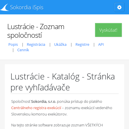
Sokordia iSpis
Lustrácie - Zoznam
Vyskúšať!
spoločností
Popis
Registrácia
Ukážka
Registre
API
Cenník
Lustrácie - Katalóg - Stránka
pre vyhľadávače
Spoločnosť
Sokordia, s.r.o.
ponúka prístup do platého
Centrálneho registra exekúcií
– zoznamu exekúcií vedeného
Slovenskou komorou exekútorov.
Na tejto stránke software zobrazuje zoznam VŠETKÝCH