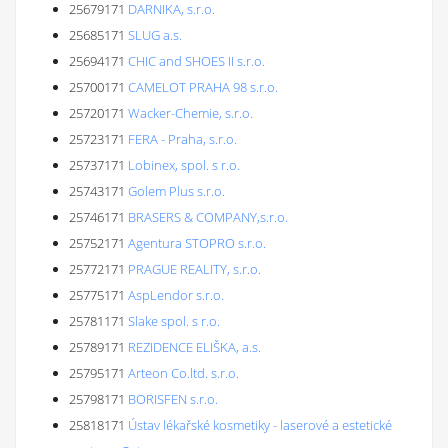
25679171
DARNIKA, s.r.o.
25685171
SLUG a.s.
25694171
CHIC and SHOES II s.r.o.
25700171
CAMELOT PRAHA 98 s.r.o.
25720171
Wacker-Chemie, s.r.o.
25723171
FERA - Praha, s.r.o.
25737171
Lobinex, spol. s r.o.
25743171
Golem Plus s.r.o.
25746171
BRASERS & COMPANY,s.r.o.
25752171
Agentura STOPRO s.r.o.
25772171
PRAGUE REALITY, s.r.o.
25775171
AspLendor s.r.o.
25781171
Slake spol. s r.o.
25789171
REZIDENCE ELIŠKA, a.s.
25795171
Arteon Co.ltd. s.r.o.
25798171
BORISFEN s.r.o.
25818171
Ústav lékařské kosmetiky - laserové a estetické