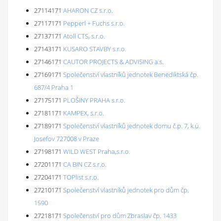
27114171
AHARON CZ s.r.o.
27117171
Pepperl + Fuchs s.r.o.
27137171
Atoll CTS, s.r.o.
27143171
KUSARO STAVBY s.r.o.
27146171
CAUTOR PROJECTS & ADVISING a.s.
27169171
Společenství vlastníků jednotek Benediktská čp.
687/4 Praha 1
27175171
PLOŠINY PRAHA s.r.o.
27181171
KAMPEX, s.r.o.
27189171
Společenství vlastníků jednotek domu č.p. 7, k.ú.
Josefov 727008 v Praze
27198171
WILD WEST Praha,s.r.o.
27201171
CA BIN CZ s.r.o.
27204171
TOPlist s.r.o.
27210171
Společenství vlastníků jednotek pro dům čp.
1590
27218171
Společenství pro dům Zbraslav čp. 1433