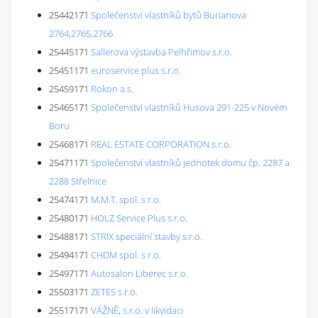
25442171
Společenství vlastníků bytů Burianova
2764,2765,2766
25445171
Sallerova výstavba Pelhřimov s.r.o.
25451171
euroservice plus s.r.o.
25459171
Rokon a.s.
25465171
Společenství vlastníků Husova 291-225 v Novém
Boru
25468171
REAL ESTATE CORPORATION s.r.o.
25471171
Společenství vlastníků jednotek domu čp. 2287 a
2288 Střelnice
25474171
M.M.T. spol. s r.o.
25480171
HOLZ Service Plus s.r.o.
25488171
STRIX speciální stavby s.r.o.
25494171
CHDM spol. s r.o.
25497171
Autosalon Liberec s.r.o.
25503171
ZETES s.r.o.
25517171
VÁŽNĚ, s.r.o. v likvidaci