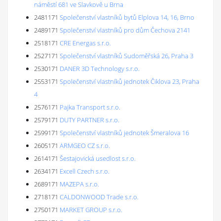
náměstí 681 ve Slavkově u Brna
2481171
Společenství vlastníků bytů Elplova 14, 16, Brno
2489171
Společenství vlastníků pro dům Čechova 2141
2518171
CRE Energas s.r.o.
2527171
Společenství vlastníků Sudoměřská 26, Praha 3
2530171
DANER 3D Technology s.r.o.
2553171
Společenství vlastníků jednotek Čiklova 23, Praha
4
2576171
Pajka Transport s.r.o.
2579171
DUTY PARTNER s.r.o.
2599171
Společenství vlastníků jednotek Šmeralova 16
2605171
ARMGEO CZ s.r.o.
2614171
Šestajovická usedlost s.r.o.
2634171
Excell Czech s.r.o.
2689171
MAZEPA s.r.o.
2718171
CALDONWOOD Trade s.r.o.
2750171
MARKET GROUP s.r.o.