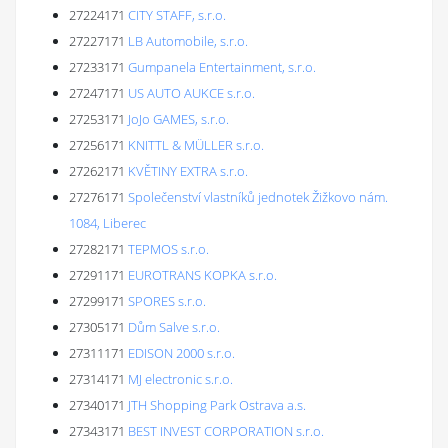
27224171
CITY STAFF, s.r.o.
27227171
LB Automobile, s.r.o.
27233171
Gumpanela Entertainment, s.r.o.
27247171
US AUTO AUKCE s.r.o.
27253171
JoJo GAMES, s.r.o.
27256171
KNITTL & MÜLLER s.r.o.
27262171
KVĚTINY EXTRA s.r.o.
27276171
Společenství vlastníků jednotek Žižkovo nám.
1084, Liberec
27282171
TEPMOS s.r.o.
27291171
EUROTRANS KOPKA s.r.o.
27299171
SPORES s.r.o.
27305171
Dům Salve s.r.o.
27311171
EDISON 2000 s.r.o.
27314171
MJ electronic s.r.o.
27340171
JTH Shopping Park Ostrava a.s.
27343171
BEST INVEST CORPORATION s.r.o.