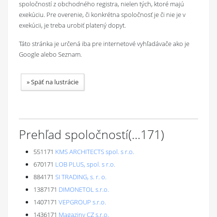
spoločností z obchodného registra, nielen tých, ktoré majú
exekúciu. Pre overenie, či konkrétna spoločnosť je či nie je v
exekúcii, je treba urobiť platený dopyt.
Táto stránka je určená iba pre internetové vyhľadávače ako je
Google alebo Seznam.
»
Späť na lustrácie
Prehľad spoločností
(...
171
)
551171
KMS ARCHITECTS spol. s r.o.
670171
LOB PLUS, spol. s r.o.
884171
SI TRADING, s. r. o.
1387171
DIMONETOL s.r.o.
1407171
VEPGROUP s.r.o.
1436171
Magaziny CZ s.r.o.