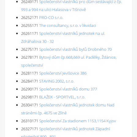
26249171
Společenství vlastníků pro dům sestávající z čp.
993 a 994 na ulici Halasova v Tišnově
26252171
PRO-CO s.r.o.
26255171
The consultancy, s.r.o. v likvidaci
26261171
Společenství vlastníků jednotek na ul.
Zdráhalova 30 - 32
26275171
Společenství vlastníků bytů Drobného 70
26278171
Bytový dům čp.668,669 ul. Padělky, Ždánice,
společenství
26281171
Společenství Jevišovice 386
26284171
STAVING 2002, s.r.o.
26290171
Společenství vlastníků domu 377
26298171
BLAŽEK - SPORTVEL, s.r.o.
26304171
Společenství vlastníků jednotek domu Nad
stráněmi čp. 4675 ve Zlíně
26310171
Společenství Za stadionem 1153,1154 Kyjov
26327171
Společenství vlastníků jednotek Západní
předměstí 890 - 891