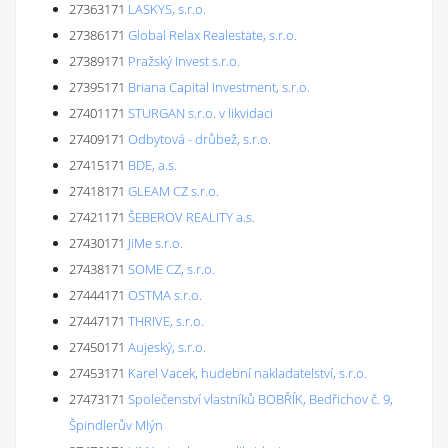
27363171
LASKYS, s.r.o.
27386171
Global Relax Realestate, s.r.o.
27389171
Pražský Invest s.r.o.
27395171
Briana Capital Investment, s.r.o.
27401171
STURGAN s.r.o. v likvidaci
27409171
Odbytová - drůbež, s.r.o.
27415171
BDE, a.s.
27418171
GLEAM CZ s.r.o.
27421171
ŠEBEROV REALITY a.s.
27430171
JiMe s.r.o.
27438171
SOME CZ, s.r.o.
27444171
OSTMA s.r.o.
27447171
THRIVE, s.r.o.
27450171
Aujeský, s.r.o.
27453171
Karel Vacek, hudební nakladatelství, s.r.o.
27473171
Společenství vlastníků BOBŘÍK, Bedřichov č. 9,
Špindlerův Mlýn