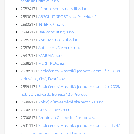
centrum Ostrava, s.r.o.
25824171
LP print spol. s r.o.'v likvidaci'
25830171
ABSOLUT SPORT s.r.o. 'v likvidaci'
25833171
INTER KPT s.r.o.
25847171
DaP consulting, s.r.o.
25853171
VARUM s.r.o. 'v likvidaci'
25876171
Autoservis Steiner, s.r.o.
25879171
SAMURAI, s.r.o.
25882171
MERIT REAL a.s.
25885171
Společenství vlastníků jednotek domu č.p. 319/6
v Novém Jičíně, Dvořákova
25891171
Společenství vlastníků jednotek domu čp. 2005,
nábř. Dr. Edvarda Beneše 12 v Přerově
25899171
Polský dům-zemědělská technika s.r.o.
25905171
GUINEA Investment a.s.
25908171
Bronfman Cosmetics Europe a.s.
25911171
Společenství vlastníků jednotek domu č.p. 1247
v ulici Zahradní v Lipníku nad Bečvou