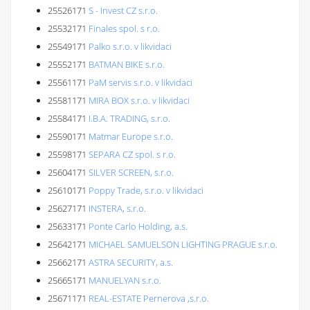
25526171
S - Invest CZ s.r.o.
25532171
Finales spol. s r.o.
25549171
Palko s.r.o. v likvidaci
25552171
BATMAN BIKE s.r.o.
25561171
PaM servis s.r.o. v likvidaci
25581171
MIRA BOX s.r.o. v likvidaci
25584171
I.B.A. TRADING, s.r.o.
25590171
Matmar Europe s.r.o.
25598171
SEPARA CZ spol. s r.o.
25604171
SILVER SCREEN, s.r.o.
25610171
Poppy Trade, s.r.o. v likvidaci
25627171
INSTERA, s.r.o.
25633171
Ponte Carlo Holding, a.s.
25642171
MICHAEL SAMUELSON LIGHTING PRAGUE s.r.o.
25662171
ASTRA SECURITY, a.s.
25665171
MANUELYAN s.r.o.
25671171
REAL-ESTATE Pernerova ,s.r.o.