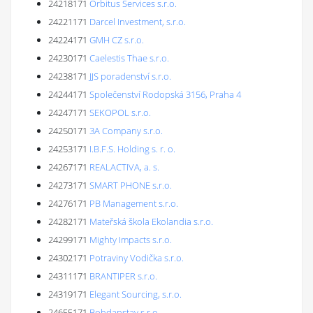
24218171
Orbitus Services s.r.o.
24221171
Darcel Investment, s.r.o.
24224171
GMH CZ s.r.o.
24230171
Caelestis Thae s.r.o.
24238171
JJS poradenství s.r.o.
24244171
Společenství Rodopská 3156, Praha 4
24247171
SEKOPOL s.r.o.
24250171
3A Company s.r.o.
24253171
I.B.F.S. Holding s. r. o.
24267171
REALACTIVA, a. s.
24273171
SMART PHONE s.r.o.
24276171
PB Management s.r.o.
24282171
Mateřská škola Ekolandia s.r.o.
24299171
Mighty Impacts s.r.o.
24302171
Potraviny Vodička s.r.o.
24311171
BRANTIPER s.r.o.
24319171
Elegant Sourcing, s.r.o.
24655171
Bohdanstav s.r.o.