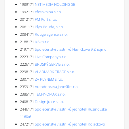
1989171
NET MEDIA HOLDING SE
1992171
efotokniha s.r.o.
2012171
FM Port s.r.o.
2061171
Plyn Bouda, s.r.o.
2084171
Rouge agence s.r.o.
2188171
IzAk s.r.o.
2197171
Společenství vlastníků Havlíčkova 9 Znojmo
2223171
Live Company s.r.o.
2226171
BRDSKÝ SERVIS s.r.o.
2298171
VLADMARK TRADE s.r.o.
2307171
ZA PLYNEM s.r.o.
2359171
Autodoprava Janošík s.r.o.
2385171
TECHNOMAX s.r.o.
2408171
Design Juice s.r.o.
2446171
Společenství vlastníků jednotek Ružinovská
1160/6
2472171
Společenství vlastníků jednotek Koláčkovo