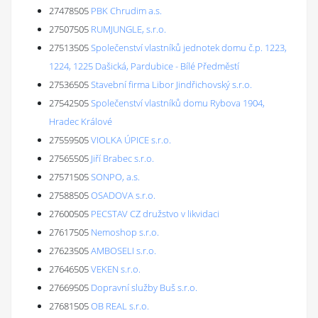
27478505
PBK Chrudim a.s.
27507505
RUMJUNGLE, s.r.o.
27513505
Společenství vlastníků jednotek domu č.p. 1223,
1224, 1225 Dašická, Pardubice - Bílé Předměstí
27536505
Stavební firma Libor Jindřichovský s.r.o.
27542505
Společenství vlastníků domu Rybova 1904,
Hradec Králové
27559505
VIOLKA ÚPICE s.r.o.
27565505
Jiří Brabec s.r.o.
27571505
SONPO, a.s.
27588505
OSADOVA s.r.o.
27600505
PECSTAV CZ družstvo v likvidaci
27617505
Nemoshop s.r.o.
27623505
AMBOSELI s.r.o.
27646505
VEKEN s.r.o.
27669505
Dopravní služby Buš s.r.o.
27681505
OB REAL s.r.o.