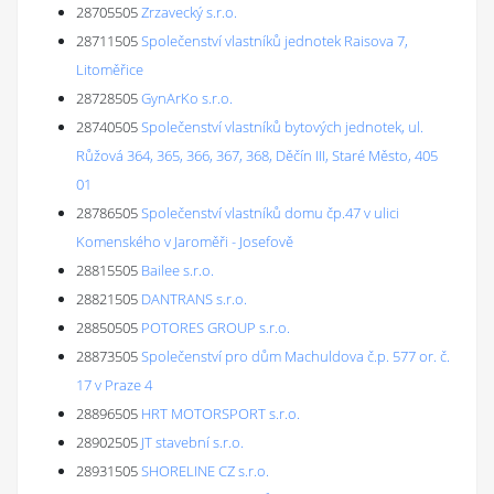
28705505
Zrzavecký s.r.o.
28711505
Společenství vlastníků jednotek Raisova 7,
Litoměřice
28728505
GynArKo s.r.o.
28740505
Společenství vlastníků bytových jednotek, ul.
Růžová 364, 365, 366, 367, 368, Děčín III, Staré Město, 405
01
28786505
Společenství vlastníků domu čp.47 v ulici
Komenského v Jaroměři - Josefově
28815505
Bailee s.r.o.
28821505
DANTRANS s.r.o.
28850505
POTORES GROUP s.r.o.
28873505
Společenství pro dům Machuldova č.p. 577 or. č.
17 v Praze 4
28896505
HRT MOTORSPORT s.r.o.
28902505
JT stavební s.r.o.
28931505
SHORELINE CZ s.r.o.