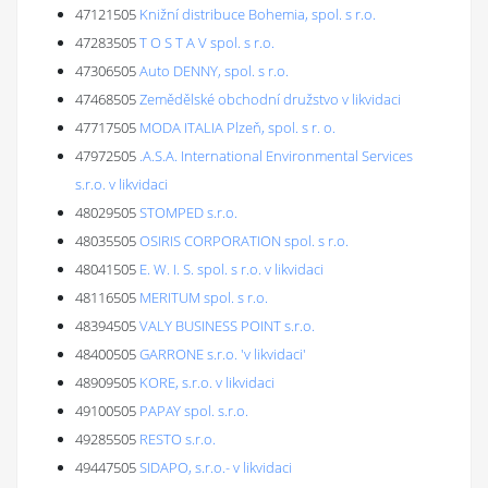
47121505
Knižní distribuce Bohemia, spol. s r.o.
47283505
T O S T A V spol. s r.o.
47306505
Auto DENNY, spol. s r.o.
47468505
Zemědělské obchodní družstvo v likvidaci
47717505
MODA ITALIA Plzeň, spol. s r. o.
47972505
.A.S.A. International Environmental Services
s.r.o. v likvidaci
48029505
STOMPED s.r.o.
48035505
OSIRIS CORPORATION spol. s r.o.
48041505
E. W. I. S. spol. s r.o. v likvidaci
48116505
MERITUM spol. s r.o.
48394505
VALY BUSINESS POINT s.r.o.
48400505
GARRONE s.r.o. 'v likvidaci'
48909505
KORE, s.r.o. v likvidaci
49100505
PAPAY spol. s.r.o.
49285505
RESTO s.r.o.
49447505
SIDAPO, s.r.o.- v likvidaci