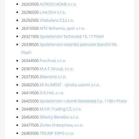
26263505
ACROSS HOME s.r.o.
26286505
Line One s.r.o.
26292505
Vitabalans CZ,s.r.o.
26315505
MTK Bohemia, spol. s r.o.
26321505
Společenství Tachovská 15, 17 Plzeň
26338505
Společenství vlastníků jednotek Staniční 69,
Plzeň
26344505
Paschval, s.r.o.
26367505
M.A.T. Group, s.r.o.
26373505
Bikemont s.r.o.
26402505
EK KLIMENT - výroba uzenin s.r.o.
26419505
O.K.HAL s.r.o.
26425505
Společenství v domě Stavitelská č.p. 1100 v Praze
26448505
M.V.R. Trading CZ, s.r.o.
26454505
Střechy Benešov s.r.o.
26477505
Zortec Enterprises, s.r.o.
26483505
TRIUMF EXPO s.r.o.