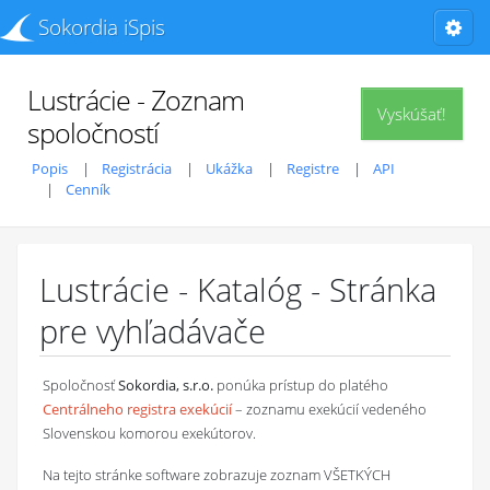
Sokordia iSpis
Lustrácie - Zoznam
Vyskúšať!
spoločností
Popis
Registrácia
Ukážka
Registre
API
Cenník
Lustrácie - Katalóg - Stránka
pre vyhľadávače
Spoločnosť
Sokordia, s.r.o.
ponúka prístup do platého
Centrálneho registra exekúcií
– zoznamu exekúcií vedeného
Slovenskou komorou exekútorov.
Na tejto stránke software zobrazuje zoznam VŠETKÝCH