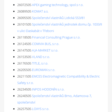
26072505
APEX gaming technology, spol.s r.o.
26089505
KOMAT a.s.
26095505
Společenství vlastníků Lidická 553/81
26101505
Společenství vlastníků jednotek domu čp. 1033/II
v ulici Daskabát v Třeboni
26118505
Financial Consulting Prague s.r.o.
26124505
COMVIA BUS, s.r.o.
26147505
AJA-MARKET s.r.o.
26153505
VLAND s.r.o.
26176505
TITLE, s.r.o.
26205505
EUROMAN s.r.o.
26211505
EMCES Electromagnetic Compatibility & Electric
Safety s.r.o.
26234505
INPOS HODONÍN s.r.o.
26240505
Společenství vlastníků Brno, Adamcova 7,
společenství
26257505
LOXYS s.r.o.