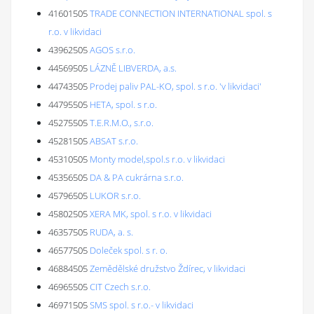
41601505
TRADE CONNECTION INTERNATIONAL spol. s
r.o. v likvidaci
43962505
AGOS s.r.o.
44569505
LÁZNĚ LIBVERDA, a.s.
44743505
Prodej paliv PAL-KO, spol. s r.o. 'v likvidaci'
44795505
HETA, spol. s r.o.
45275505
T.E.R.M.O., s.r.o.
45281505
ABSAT s.r.o.
45310505
Monty model,spol.s r.o. v likvidaci
45356505
DA & PA cukrárna s.r.o.
45796505
LUKOR s.r.o.
45802505
XERA MK, spol. s r.o. v likvidaci
46357505
RUDA, a. s.
46577505
Doleček spol. s r. o.
46884505
Zemědělské družstvo Ždírec, v likvidaci
46965505
CIT Czech s.r.o.
46971505
SMS spol. s r.o.- v likvidaci