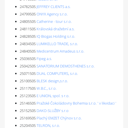
24782505
JEFFREY CLIENTS a.s.
24799505
ONYX Agency s.r.o.
24805505
Catherine - tour s.r.o.
24811505
Královská dražební a.s.
24828505
IQ Biogas Holding s.r.o.
24834505
LUMIKELLO TRADE, s.r.o.
24840505
Medicentrum Amadeus s.r.o.
25036505
Fipeg a.s.
25042505
SANATORIUM DEMOSTHENES s.r.o.
25071505
DUAL COMPUTERS, s.r.o.
25100505
BLESK design,s.r.o.
25117505
W.B.C., s.r.o.
25123505
E UNION, spol. s r.o.
25146505
Pražské Čokoládovny Bohemia s.r.o. ' v likvidaci '
25152505
DAKO-SLUŽBY s.r.o
25169505
Plachý EMZET Chýnov s.r.o.
25204505
TELRON, s.r.o.