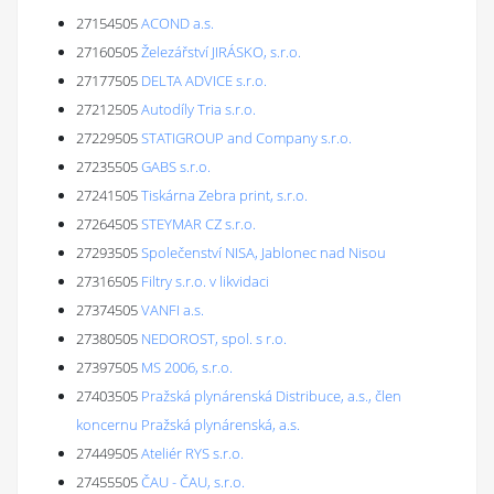
27154505
ACOND a.s.
27160505
Železářství JIRÁSKO, s.r.o.
27177505
DELTA ADVICE s.r.o.
27212505
Autodíly Tria s.r.o.
27229505
STATIGROUP and Company s.r.o.
27235505
GABS s.r.o.
27241505
Tiskárna Zebra print, s.r.o.
27264505
STEYMAR CZ s.r.o.
27293505
Společenství NISA, Jablonec nad Nisou
27316505
Filtry s.r.o. v likvidaci
27374505
VANFI a.s.
27380505
NEDOROST, spol. s r.o.
27397505
MS 2006, s.r.o.
27403505
Pražská plynárenská Distribuce, a.s., člen
koncernu Pražská plynárenská, a.s.
27449505
Ateliér RYS s.r.o.
27455505
ČAU - ČAU, s.r.o.