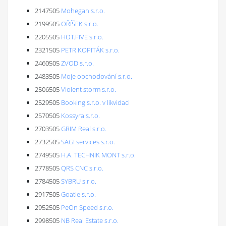
2147505
Mohegan s.r.o.
2199505
OŘÍŠEK s.r.o.
2205505
HOT.FIVE s.r.o.
2321505
PETR KOPITÁK s.r.o.
2460505
ZVOD s.r.o.
2483505
Moje obchodování s.r.o.
2506505
Violent storm s.r.o.
2529505
Booking s.r.o. v likvidaci
2570505
Kossyra s.r.o.
2703505
GRIM Real s.r.o.
2732505
SAGI services s.r.o.
2749505
H.A. TECHNIK MONT s.r.o.
2778505
QRS CNC s.r.o.
2784505
SYBRU s.r.o.
2917505
Goatle s.r.o.
2952505
PeOn Speed s.r.o.
2998505
NB Real Estate s.r.o.