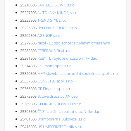
25210505
SANITACE SERVIS s.r.o.
25227505
AUTOLAKY MIKOS, s.r.o.
25233505
TREND STYL s.r.o.
25256505
HYLENA-KOBERCE s.r.o.
25262505
AGENOR s.r.o.
25279505
Nicol - CZ společnost s ručením omezeným
25285505
CEREBRUS-Real a.s.
25291505
REBYT I. - bytové družstvo v likvidaci
25314505
FaL mont, spol. s r.o.
25320505
M+P, stavební a obchodní společnost spol. s r.o.
25337505
CONSETIA, spol. s r.o.
25366505
GF Finance spol. s r.o.
25372505
Bytové družstvo AN 690
25389505
GEORGIUS DENATOR s r.o.
25395505
ČNZ - aukční a realitní s.r.o. 'v likvidaci'
25401505
Bramborárna Bukovice, s.r.o.
25418505
HS UMFORMTECHNIK s.r.o.