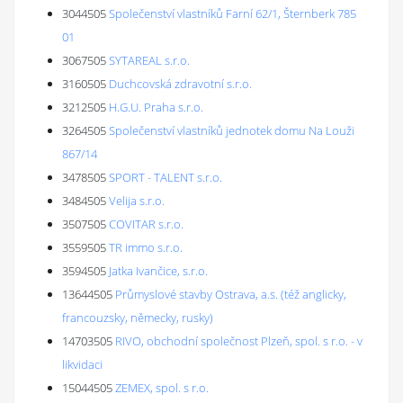
3044505
Společenství vlastníků Farní 62/1, Šternberk 785
01
3067505
SYTAREAL s.r.o.
3160505
Duchcovská zdravotní s.r.o.
3212505
H.G.U. Praha s.r.o.
3264505
Společenství vlastníků jednotek domu Na Louži
867/14
3478505
SPORT - TALENT s.r.o.
3484505
Velija s.r.o.
3507505
COVITAR s.r.o.
3559505
TR immo s.r.o.
3594505
Jatka Ivančice, s.r.o.
13644505
Průmyslové stavby Ostrava, a.s. (též anglicky,
francouzsky, německy, rusky)
14703505
RIVO, obchodní společnost Plzeň, spol. s r.o. - v
likvidaci
15044505
ZEMEX, spol. s r.o.