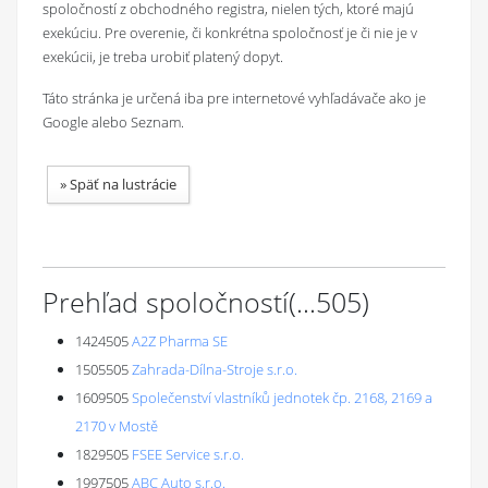
spoločností z obchodného registra, nielen tých, ktoré majú
exekúciu. Pre overenie, či konkrétna spoločnosť je či nie je v
exekúcii, je treba urobiť platený dopyt.
Táto stránka je určená iba pre internetové vyhľadávače ako je
Google alebo Seznam.
»
Späť na lustrácie
Prehľad spoločností
(...
505
)
1424505
A2Z Pharma SE
1505505
Zahrada-Dílna-Stroje s.r.o.
1609505
Společenství vlastníků jednotek čp. 2168, 2169 a
2170 v Mostě
1829505
FSEE Service s.r.o.
1997505
ABC Auto s.r.o.