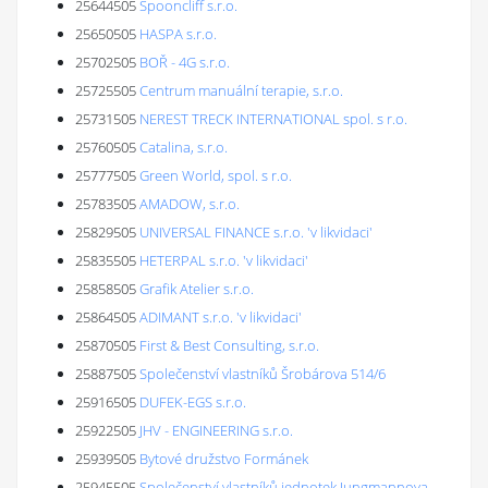
25644505
Spooncliff s.r.o.
25650505
HASPA s.r.o.
25702505
BOŘ - 4G s.r.o.
25725505
Centrum manuální terapie, s.r.o.
25731505
NEREST TRECK INTERNATIONAL spol. s r.o.
25760505
Catalina, s.r.o.
25777505
Green World, spol. s r.o.
25783505
AMADOW, s.r.o.
25829505
UNIVERSAL FINANCE s.r.o. 'v likvidaci'
25835505
HETERPAL s.r.o. 'v likvidaci'
25858505
Grafik Atelier s.r.o.
25864505
ADIMANT s.r.o. 'v likvidaci'
25870505
First & Best Consulting, s.r.o.
25887505
Společenství vlastníků Šrobárova 514/6
25916505
DUFEK-EGS s.r.o.
25922505
JHV - ENGINEERING s.r.o.
25939505
Bytové družstvo Formánek
25945505
Společenství vlastníků jednotek Jungmannova