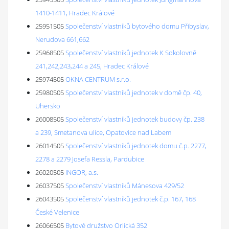
1410-1411, Hradec Králové
25951505
Společenství vlastníků bytového domu Přibyslav,
Nerudova 661,662
25968505
Společenství vlastníků jednotek K Sokolovně
241,242,243,244 a 245, Hradec Králové
25974505
OKNA CENTRUM s.r.o.
25980505
Společenství vlastníků jednotek v domě čp. 40,
Uhersko
26008505
Společenství vlastníků jednotek budovy čp. 238
a 239, Smetanova ulice, Opatovice nad Labem
26014505
Společenství vlastníků jednotek domu č.p. 2277,
2278 a 2279 Josefa Ressla, Pardubice
26020505
INGOR, a.s.
26037505
Společenství vlastníků Mánesova 429/52
26043505
Společenství vlastníků jednotek č.p. 167, 168
České Velenice
26066505
Bytové družstvo Orlická 352