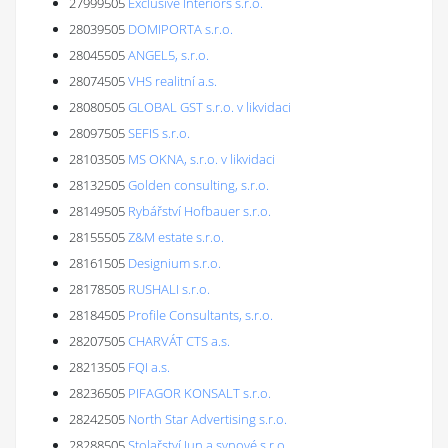
27999505
Exclusive Interiors s.r.o.
28039505
DOMIPORTA s.r.o.
28045505
ANGEL5, s.r.o.
28074505
VHS realitní a.s.
28080505
GLOBAL GST s.r.o. v likvidaci
28097505
SEFIS s.r.o.
28103505
MS OKNA, s.r.o. v likvidaci
28132505
Golden consulting, s.r.o.
28149505
Rybářství Hofbauer s.r.o.
28155505
Z&M estate s.r.o.
28161505
Designium s.r.o.
28178505
RUSHALI s.r.o.
28184505
Profile Consultants, s.r.o.
28207505
CHARVÁT CTS a.s.
28213505
FQI a.s.
28236505
PIFAGOR KONSALT s.r.o.
28242505
North Star Advertising s.r.o.
28288505
Stolařství Jun a synové s.r.o.