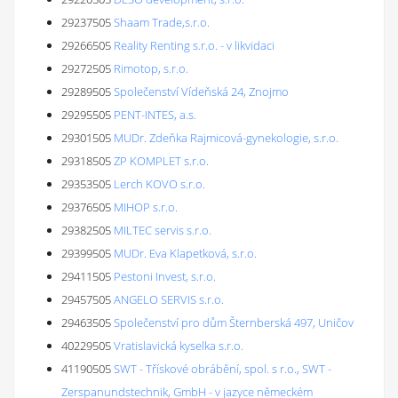
29237505
Shaam Trade,s.r.o.
29266505
Reality Renting s.r.o. - v likvidaci
29272505
Rimotop, s.r.o.
29289505
Společenství Vídeňská 24, Znojmo
29295505
PENT-INTES, a.s.
29301505
MUDr. Zdeňka Rajmicová-gynekologie, s.r.o.
29318505
ZP KOMPLET s.r.o.
29353505
Lerch KOVO s.r.o.
29376505
MIHOP s.r.o.
29382505
MILTEC servis s.r.o.
29399505
MUDr. Eva Klapetková, s.r.o.
29411505
Pestoni Invest, s.r.o.
29457505
ANGELO SERVIS s.r.o.
29463505
Společenství pro dům Šternberská 497, Uničov
40229505
Vratislavická kyselka s.r.o.
41190505
SWT - Třískové obrábění, spol. s r.o., SWT -
Zerspanundstechnik, GmbH - v jazyce německém