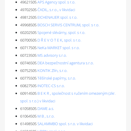
49621505
APS Agency spol. s r.o.
49702505
ČADIL, s.r.o., v likvidaci
49812505
EICHENAUER spol. s r.o.
49968505
BOSCH SERVIS CENTRUM, spol. s r.o.
60202505
Spojené slévárny, spol. s r.o.
60700505
D Ř E V O T E K, spol. s r.o.
60717505
NeKa MARKET spol. s r.o.
60723505
MS advisory s.r.o.
60746505
DEA bezpečnostní agentura s.r.o.
60752505
KONTIK Zlín, s.r.o.
60775505
Těšínské papírny, s.r.o.
60827505
INOTEC-CS s.r.o.
60914505
B E K R , společnost s ručením omezeným (zkr.
spol. s r.o.) v likvidaci
61058505
DAME a.s.
61064505
M B , s.r.o.
61498505
SALAMMBO spol. s r.o. v likvidaci