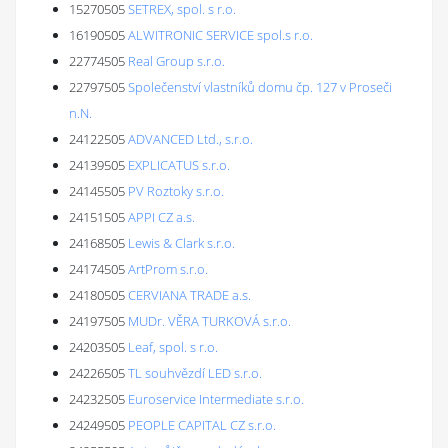
15270505
SETREX, spol. s r.o.
16190505
ALWITRONIC SERVICE spol.s r.o.
22774505
Real Group s.r.o.
22797505
Společenství vlastníků domu čp. 127 v Proseči
n.N.
24122505
ADVANCED Ltd., s.r.o.
24139505
EXPLICATUS s.r.o.
24145505
PV Roztoky s.r.o.
24151505
APPI CZ a.s.
24168505
Lewis & Clark s.r.o.
24174505
ArtProm s.r.o.
24180505
CERVIANA TRADE a.s.
24197505
MUDr. VĚRA TURKOVÁ s.r.o.
24203505
Leaf, spol. s r.o.
24226505
TL souhvězdí LED s.r.o.
24232505
Euroservice Intermediate s.r.o.
24249505
PEOPLE CAPITAL CZ s.r.o.