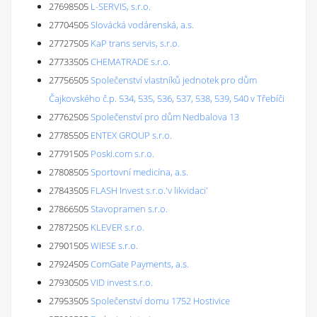
27698505
L-SERVIS, s.r.o.
27704505
Slovácká vodárenská, a.s.
27727505
KaP trans servis, s.r.o.
27733505
CHEMATRADE s.r.o.
27756505
Společenství vlastníků jednotek pro dům
Čajkovského č.p. 534, 535, 536, 537, 538, 539, 540 v Třebíči
27762505
Společenství pro dům Nedbalova 13
27785505
ENTEX GROUP s.r.o.
27791505
Poski.com s.r.o.
27808505
Sportovní medicína, a.s.
27843505
FLASH Invest s.r.o.'v likvidaci'
27866505
Stavopramen s.r.o.
27872505
KLEVER s.r.o.
27901505
WIESE s.r.o.
27924505
ComGate Payments, a.s.
27930505
VID invest s.r.o.
27953505
Společenství domu 1752 Hostivice