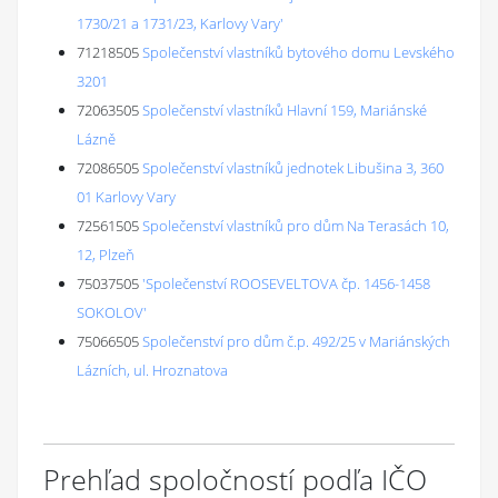
1730/21 a 1731/23, Karlovy Vary'
71218505
Společenství vlastníků bytového domu Levského
3201
72063505
Společenství vlastníků Hlavní 159, Mariánské
Lázně
72086505
Společenství vlastníků jednotek Libušina 3, 360
01 Karlovy Vary
72561505
Společenství vlastníků pro dům Na Terasách 10,
12, Plzeň
75037505
'Společenství ROOSEVELTOVA čp. 1456-1458
SOKOLOV'
75066505
Společenství pro dům č.p. 492/25 v Mariánských
Lázních, ul. Hroznatova
Prehľad spoločností podľa IČO