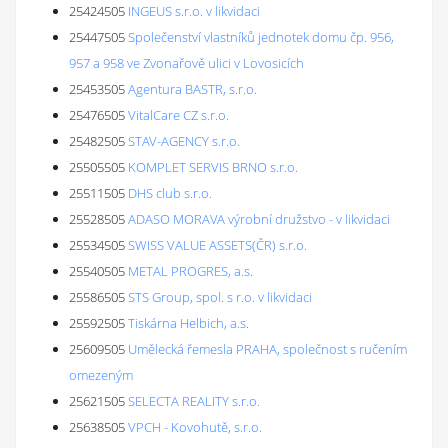
25424505
INGEUS s.r.o. v likvidaci
25447505
Společenství vlastníků jednotek domu čp. 956,
957 a 958 ve Zvonařově ulici v Lovosicích
25453505
Agentura BASTR, s.r.o.
25476505
VitalCare CZ s.r.o.
25482505
STAV-AGENCY s.r.o.
25505505
KOMPLET SERVIS BRNO s.r.o.
25511505
DHS club s.r.o.
25528505
ADASO MORAVA výrobní družstvo - v likvidaci
25534505
SWISS VALUE ASSETS(ČR) s.r.o.
25540505
METAL PROGRES, a.s.
25586505
STS Group, spol. s r.o. v likvidaci
25592505
Tiskárna Helbich, a.s.
25609505
Umělecká řemesla PRAHA, společnost s ručením
omezeným
25621505
SELECTA REALITY s.r.o.
25638505
VPCH - Kovohutě, s.r.o.