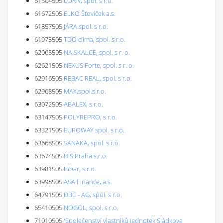
61504505
LORN, spol. s r.o.
61672505
ELKO Šťovíček a.s.
61857505
JÁRA spol. s r.o.
61973505
TDO clima, spol. s r.o.
62065505
NA SKALCE, spol. s r. o.
62621505
NEXUS Forte, spol. s r. o.
62916505
REBAC REAL, spol. s r.o.
62968505
MAX,spol.s.r.o.
63072505
ABALEX, s.r.o.
63147505
POLYREPRO, s.r.o.
63321505
EUROWAY spol. s r.o.
63668505
SANAKA, spol. s r.o.
63674505
DIS Praha s.r.o.
63981505
Inbar, s.r.o.
63998505
ASA Finance, a.s.
64791505
DBC - AG, spol. s r.o.
65410505
NOGOL, spol. s r.o.
71010505
'Společenství vlastníků jednotek Sládkova