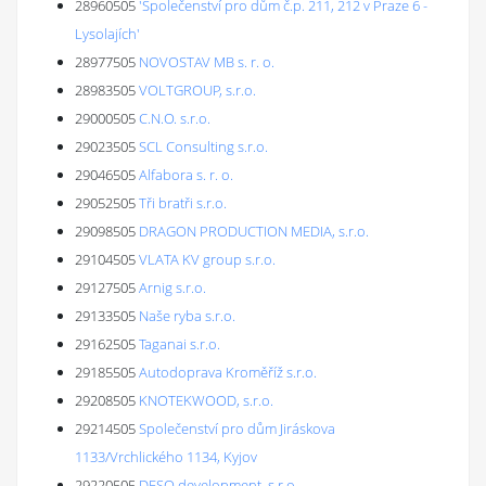
28960505
'Společenství pro dům č.p. 211, 212 v Praze 6 -
Lysolajích'
28977505
NOVOSTAV MB s. r. o.
28983505
VOLTGROUP, s.r.o.
29000505
C.N.O. s.r.o.
29023505
SCL Consulting s.r.o.
29046505
Alfabora s. r. o.
29052505
Tři bratři s.r.o.
29098505
DRAGON PRODUCTION MEDIA, s.r.o.
29104505
VLATA KV group s.r.o.
29127505
Arnig s.r.o.
29133505
Naše ryba s.r.o.
29162505
Taganai s.r.o.
29185505
Autodoprava Kroměříž s.r.o.
29208505
KNOTEKWOOD, s.r.o.
29214505
Společenství pro dům Jiráskova
1133/Vrchlického 1134, Kyjov
29220505
DESO development, s.r.o.