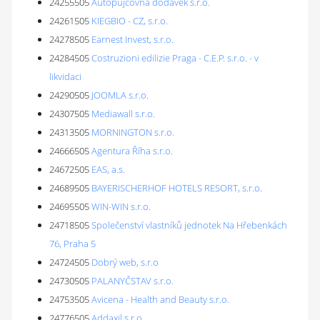
24255505
Autopůjčovna dodávek s.r.o.
24261505
KIEGBIO - CZ, s.r.o.
24278505
Earnest Invest, s.r.o.
24284505
Costruzioni edilizie Praga - C.E.P. s.r.o. - v
likvidaci
24290505
JOOMLA s.r.o.
24307505
Mediawall s.r.o.
24313505
MORNINGTON s.r.o.
24666505
Agentura Říha s.r.o.
24672505
EAS, a.s.
24689505
BAYERISCHERHOF HOTELS RESORT, s.r.o.
24695505
WIN-WIN s.r.o.
24718505
Společenství vlastníků jednotek Na Hřebenkách
76, Praha 5
24724505
Dobrý web, s.r.o
24730505
PALANYČSTAV s.r.o.
24753505
Avicena - Health and Beauty s.r.o.
24776505
Addaxil s.r.o.