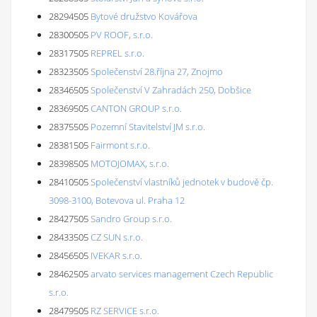
28294505
Bytové družstvo Kovářova
28300505
PV ROOF, s.r.o.
28317505
REPREL s.r.o.
28323505
Společenství 28.října 27, Znojmo
28346505
Společenství V Zahradách 250, Dobšice
28369505
CANTON GROUP s.r.o.
28375505
Pozemní Stavitelství JM s.r.o.
28381505
Fairmont s.r.o.
28398505
MOTOJOMAX, s.r.o.
28410505
Společenství vlastníků jednotek v budově čp.
3098-3100, Botevova ul. Praha 12
28427505
Sandro Group s.r.o.
28433505
CZ SUN s.r.o.
28456505
IVEKAR s.r.o.
28462505
arvato services management Czech Republic
s.r.o.
28479505
RZ SERVICE s.r.o.