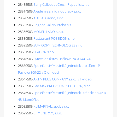
28485505
Barry Callebaut Czech Republic s. r. o.
28514505
Akademie silniční dopravy s.r.o.
28520505
ADESA Kladno, s.r.o.
28537505
Cognac Gallery Praha a.s.
28566505
MONEL-LÁNO, s.r.o.
28589505
Restaurant POSEIDON s.r.o.
28595505
SUM ODRY TECHNOLOGIES s.r.o.
28601505
SEADON s.r.o.
28618505
Bytové družstvo Haškova 743+744+745
28630505
Společenství vlastníků jednotek pro dům I. P.
Pavlova 809/22 v Olomouci
28647505
AKTIV PLUS COMPANY s.r.o. 'v likvidaci'
28653505
Led Max PRO VISUAL SOLUTION, s.r.o.
28676505
Společenství vlastníků jednotek Stránského 46 a
48, Litoměřice
28682505
KLIMAFINAL, spol. s r.o.
28699505
CITY ENERGY, s.r.o.