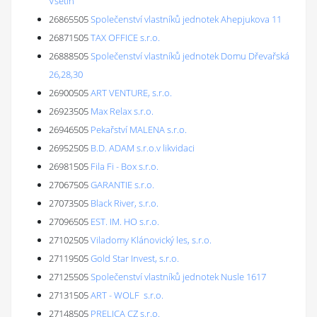
Vsetín
26865505
Společenství vlastníků jednotek Ahepjukova 11
26871505
TAX OFFICE s.r.o.
26888505
Společenství vlastníků jednotek Domu Dřevařská
26,28,30
26900505
ART VENTURE, s.r.o.
26923505
Max Relax s.r.o.
26946505
Pekařství MALENA s.r.o.
26952505
B.D. ADAM s.r.o.v likvidaci
26981505
Fila Fi - Box s.r.o.
27067505
GARANTIE s.r.o.
27073505
Black River, s.r.o.
27096505
EST. IM. HO s.r.o.
27102505
Viladomy Klánovický les, s.r.o.
27119505
Gold Star Invest, s.r.o.
27125505
Společenství vlastníků jednotek Nusle 1617
27131505
ART - WOLF s.r.o.
27148505
PRELICA CZ s.r.o.