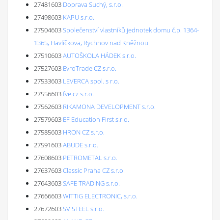
27481603
Doprava Suchý, s.r.o.
27498603
KAPU s.r.o.
27504603
Společenství vlastníků jednotek domu č.p. 1364-
1365, Havlíčkova, Rychnov nad Kněžnou
27510603
AUTOŠKOLA HÁDEK s.r.o.
27527603
EvroTrade CZ s.r.o.
27533603
LEVERCA spol. s r.o.
27556603
fve.cz s.r.o.
27562603
RIKAMONA DEVELOPMENT s.r.o.
27579603
EF Education First s.r.o.
27585603
HRON CZ s.r.o.
27591603
ABUDE s.r.o.
27608603
PETROMETAL s.r.o.
27637603
Classic Praha CZ s.r.o.
27643603
SAFE TRADING s.r.o.
27666603
WITTIG ELECTRONIC, s.r.o.
27672603
SV STEEL s.r.o.