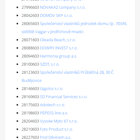
27996603
NOVAKAZ company s.r.o.
28042603
DOMOV SKP s.r.o.
28065603
Společenství vlastníků jednotek domu čp. 703/III,
sídliště Vajgar v Jindřichově Hradci
28071603
Oleada Beach, s.r.o.
28088603
DOWRY INVEST s.r.o.
28094603
Harmonia group a.s.
28100603
SZDT, s.r.o.
28123603
Společenství vlastníků Průběžná 28, 30 Č.
Budějovice
28146603
Gigoloz s.r.o.
28169603
SD Financial Services s.r.o.
28175603
Advitech s.r.o.
28198603
PEPESS line a.s.
28204603
Vysoke Myto 67 s.r.o.
28210603
Fyto Product s.r.o.
28227603
Pod Děvínem a.s.