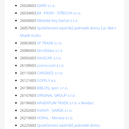
26028603
DARD s.r.o.
26034603
JM - PROFI - STŘECHY s.r.o.
26040603
Městské lesy Dačice s.r.o.
26057603
Společenství vlastníků jednotek domu č.p. 464 v
Mladé Vožici
26063603
VF TRADE s.r.o.
26086603
NordGlass s.r.o.
26092603
INVACAR, s.r.o.
26109603
yconix.com s.r.o.
26115603
CARGRED, s.r.o.
26121603
COFELY a.s.
26138603
BIBLOS, spol. s r.o.
26167603
ORIGINAL GROUP s.r.o.
26196603
ARGENTUM TRADE s.r.o. v likvidaci
26202603
AVANTI - GARDE s.r.o.
26219603
HORAL - Morava s.r.o.
26225603
Společenství vlastníků jednotek domu