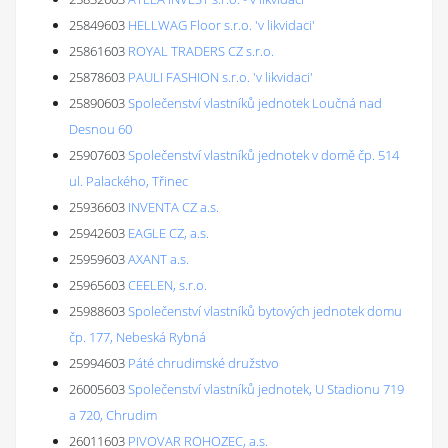
25849603
HELLWAG Floor s.r.o. 'v likvidaci'
25861603
ROYAL TRADERS CZ s.r.o.
25878603
PAULI FASHION s.r.o. 'v likvidaci'
25890603
Společenství vlastníků jednotek Loučná nad
Desnou 60
25907603
Společenství vlastníků jednotek v domě čp. 514
ul. Palackého, Třinec
25936603
INVENTA CZ a.s.
25942603
EAGLE CZ, a.s.
25959603
AXANT a.s.
25965603
CEELEN, s.r.o.
25988603
Společenství vlastníků bytových jednotek domu
čp. 177, Nebeská Rybná
25994603
Páté chrudimské družstvo
26005603
Společenství vlastníků jednotek, U Stadionu 719
a 720, Chrudim
26011603
PIVOVAR ROHOZEC, a.s.