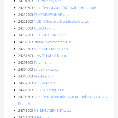
24194603
LIFE Property s.r.o.
24200603
Společenství vlastníků Tovární 38 Beroun
24217603
TEMPORARYSHOP s.r.o.
24223603
MUDr. Miloslava Grandischová s.r.o.
24246603
ALUGATE s.r.o.
24252603
FSO SHIKO ONE s.r.o.
24269603
Icteria Investments s. r. o.
24275603
Media Art Europe s.r.o.
24281603
Jezevčík Lulenčík s.r.o.
24298603
Torzim s.r.o.
24304603
Earth View s.r.o.
24310603
Tahokee, s.r.o.
24657603
ACTUALLY a.s.
24686603
KOBIT Holding, s.r.o.
24709603
Společenství pro dům Nad Krocínkou 371 a 372,
Praha 9
24715603
R.S. MANAGEMENT s.r.o.
24721603
Brtek s.r.o.