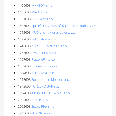
1409603
IVANSON s.r.o.
1438603
Maidl s.r.o.
1531603
R&G west s.r.o.
1606603
Společenství vlastníků jednotek Rudíkov 249
1612603
MUDr. Ilona Korandová s.r.o.
1629603
Lotunatrade s.r.o.
1745603
AGROPROSPERITA s.r.o.
1768603
RIVABELLA, s.r.o.
1797603
RestoreFin s.r.o.
1832603
Express copy s.r.o.
1884603
Kardiospa s.r.o.
1913603
Education In Motion s.r.o.
1942603
FORESPO BAR a.s.
1994603
IMMAGO SOFTWARE s.r.o.
2092603
Revize-ez s.r.o.
2202603
Space Plex s.r.o.
2248603
SUPORTA s.r.o.