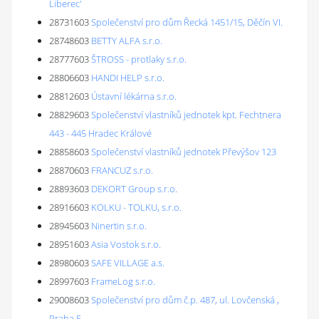
Liberec'
28731603
Společenství pro dům Řecká 1451/15, Děčín VI.
28748603
BETTY ALFA s.r.o.
28777603
ŠTROSS - protlaky s.r.o.
28806603
HANDI HELP s.r.o.
28812603
Ústavní lékárna s.r.o.
28829603
Společenství vlastníků jednotek kpt. Fechtnera
443 - 445 Hradec Králové
28858603
Společenství vlastníků jednotek Převýšov 123
28870603
FRANCUZ s.r.o.
28893603
DEKORT Group s.r.o.
28916603
KOLKU - TOLKU, s.r.o.
28945603
Ninertin s.r.o.
28951603
Asia Vostok s.r.o.
28980603
SAFE VILLAGE a.s.
28997603
FrameLog s.r.o.
29008603
Společenství pro dům č.p. 487, ul. Lovčenská ,
Praha 5