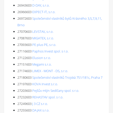
26943603
D-DAY, s.r.o.
26966603
EXPECT-IT, s.r.o.
26972603
Společenství vlastníků bytů Krásného 3,5,7,9,11,
Brno
27070603
LEVSTAV, s.r.o.
27087603
MIGATEX, s.r.o.
27093603
PE plus PE, s.r.o.
27116603
Paphos Invest spol. s r.o.
27122603
Elusion s.r.o.
27151603
Megami s.r.o.
27174603
LIMEX - MONT - DS, s.r.o.
27180603
Společenství vlastníků Trojská 751/181c, Praha 7
27197603
KOVA Invest s.r.o.
27203603
Pejšův mlýn Sedlčany spol. s r.o.
27232603
REHASTAV spol. s r.o.
27249603
J 3 CZ s.r.o.
27255603
DAJAX s.r.o.