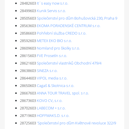
28482603
It´s easy now s.r.o.
28499603
Kunik Servis s.r.o.
28505603
Společenství pro dům Bohušovická 230, Praha 9
28563603
EKOMA PORADENSKÉ CENTRUM s.r.o.
28586603
Pohřební služba CREDO s.r.o.
28592603
METEX EKO BIO s.r.o.
28609603
Nomiland pro školky s.r.o.
28615603
FVE Prosetín s.r.o.
28621603
Společenství vlastníků Obchodní 479/4
28638603
SINEZA s.r.o.
28644603
VIPOL media s.r.o.
28650603
Cagaš & Skotnica s.r.o.
28667603
ANNA TOUR TRAVEL spol. s r.o.
28673603
KOVO CV, s.r.o.
28702603
LABECOM + s.r.o.
28719603
HOFFMAKS.D. s.r.o.
28725603
'Společenství pro dům Květnové revoluce 322/9