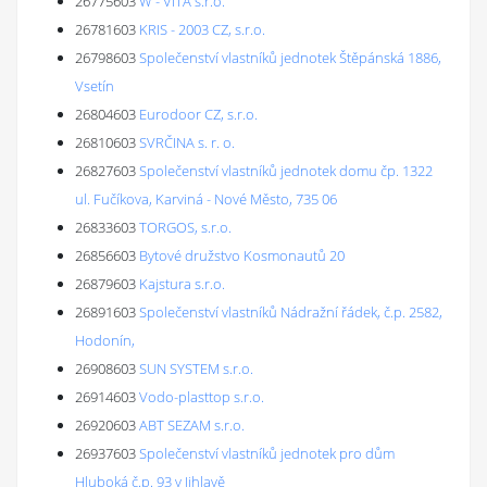
26775603
W - VITA s.r.o.
26781603
KRIS - 2003 CZ, s.r.o.
26798603
Společenství vlastníků jednotek Štěpánská 1886,
Vsetín
26804603
Eurodoor CZ, s.r.o.
26810603
SVRČINA s. r. o.
26827603
Společenství vlastníků jednotek domu čp. 1322
ul. Fučíkova, Karviná - Nové Město, 735 06
26833603
TORGOS, s.r.o.
26856603
Bytové družstvo Kosmonautů 20
26879603
Kajstura s.r.o.
26891603
Společenství vlastníků Nádražní řádek, č.p. 2582,
Hodonín,
26908603
SUN SYSTEM s.r.o.
26914603
Vodo-plasttop s.r.o.
26920603
ABT SEZAM s.r.o.
26937603
Společenství vlastníků jednotek pro dům
Hluboká č.p. 93 v Jihlavě