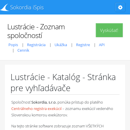
Sokordia iSpis
Lustrácie - Zoznam
Vyskúšať!
spoločností
Popis
Registrácia
Ukážka
Registre
API
Cenník
Lustrácie - Katalóg - Stránka
pre vyhľadávače
Spoločnosť
Sokordia, s.r.o.
ponúka prístup do platého
Centrálneho registra exekúcií
– zoznamu exekúcií vedeného
Slovenskou komorou exekútorov.
Na tejto stránke software zobrazuje zoznam VŠETKÝCH