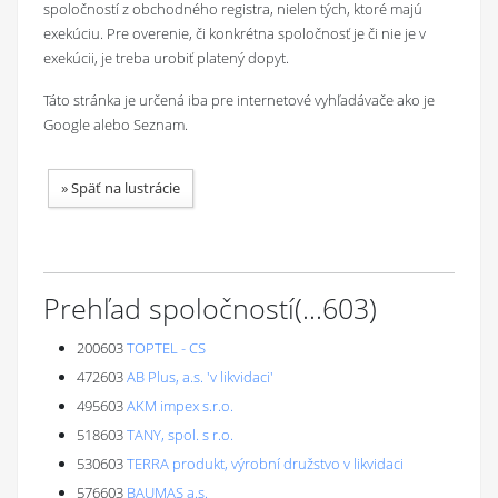
spoločností z obchodného registra, nielen tých, ktoré majú
exekúciu. Pre overenie, či konkrétna spoločnosť je či nie je v
exekúcii, je treba urobiť platený dopyt.
Táto stránka je určená iba pre internetové vyhľadávače ako je
Google alebo Seznam.
»
Späť na lustrácie
Prehľad spoločností
(...
603
)
200603
TOPTEL - CS
472603
AB Plus, a.s. 'v likvidaci'
495603
AKM impex s.r.o.
518603
TANY, spol. s r.o.
530603
TERRA produkt, výrobní družstvo v likvidaci
576603
BAUMAS a.s.