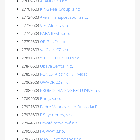
27689603
ALAND CZ s.r.o.
27701603
KING Real Group, s.r.o.
27724603
Akela Transport spol. s r.o.
27730603
Vize Ateliér, s.r.o.
27747603
PARA REAL s.r.o.
27753603
OR-BLUE s.r.o.
27782603
ValGlass CZ s.r.o.
27811603
Y. E. TECH CZECH s.r.o.
27840603
Opava Dent s. r. o.
27857603
RONESTAR s.r.o. 'v likvidaci'
27863603
QWADRIZZ s.r.o.
27886603
PROMO TRADING EXCLUSIVE, a.s.
27892603
Burgo s.r.o.
27921603
Padre Mendez, s.r.o. 'v likvidaci'
27938603
E.Spyridonos, s.r.o.
27944603
Devátá rozvojová a.s.
27950603
FARWAY s.r.o.
27973603
MASTER company s.r.o.