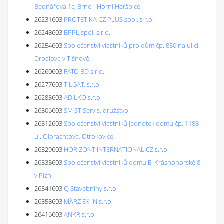
Bednářova 1c, Brno - Horní Heršpice
26231603
PROTETIKA CZ PLUS spol. s r.o.
26248603
BPPL,spol. s r.o.
26254603
Společenství vlastníků pro dům čp. 850 na ulici
Drbalova v Tišnově
26260603
FATO BD s.r.o.
26277603
TILGAT, s.r.o.
26283603
ADILKO s.r.o.
26306603
SM ST Servis, družstvo
26312603
Společenství vlastníků jednotek domu čp. 1188
ul. Olbrachtova, Otrokovice
26329603
HORIZONT INTERNATIONAL.CZ s.r.o.
26335603
Společenství vlastníků domu E. Krásnohorské 8
v Plzni
26341603
Q Stavebniny s.r.o.
26358603
MÄRZ EX-IN s.r.o.
26416603
ANKR s.r.o.