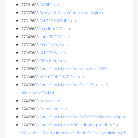
27261603
AGRIP s.r.o.
27307603
Bytové družstvo Chomutov - Kyjická
27313603
SALTEK GROUP s.r.o.
27336603
Vlastibor V.Z. s.r.o.
27342603
auto BRODY s.r.o.
27359603
PO-LENKA, s.r.o.
27365603
ALPESTAV s.r.o.
27371603
GIRA fruit, s.r.o.
27388603
Společenství pro dům Nezvalova 2681
27394603
NEP-CORPORATION s.r.o.
27400603
Společenství pro dům čp. 1137, ulice B.
Němcové v Čáslavi
27423603
Auksys s.r.o.
27452603
Compauto s.r.o.
27469603
Společenství pro dům 897-899 Seifertova v Úpici
27475603
Společenství vlastníků jednotek pro dům č.p.
671 v ulici Ležáků, Litomyšlské Předměstí, ve Vysokém Mýtě