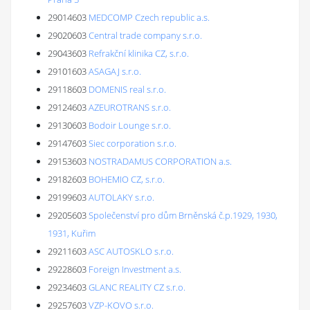
29014603
MEDCOMP Czech republic a.s.
29020603
Central trade company s.r.o.
29043603
Refrakční klinika CZ, s.r.o.
29101603
ASAGAJ s.r.o.
29118603
DOMENIS real s.r.o.
29124603
AZEUROTRANS s.r.o.
29130603
Bodoir Lounge s.r.o.
29147603
Siec corporation s.r.o.
29153603
NOSTRADAMUS CORPORATION a.s.
29182603
BOHEMIO CZ, s.r.o.
29199603
AUTOLAKY s.r.o.
29205603
Společenství pro dům Brněnská č.p.1929, 1930,
1931, Kuřim
29211603
ASC AUTOSKLO s.r.o.
29228603
Foreign Investment a.s.
29234603
GLANC REALITY CZ s.r.o.
29257603
VZP-KOVO s.r.o.