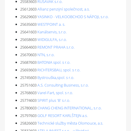
25583603
RUSAVAK s.r.o.
25612603
Allianz penzijní společnost, a.s.
25629603
YASINKO - VELKOOBCHOD S NÁPOJI, s.r.o.
25635603
WESTPOINT a. s.
25641603
Kanálservis, s.r.o.
25658603
WIDIGULFA, s.r.o.
25664603
REMONT PRAHA s.r.o.
25670603
NTN, s.r.o.
25687603
BATONIA spol. s r.o.
25693603
RICHTERSBAU, spol. s r.o.
25745603
Bystrouška,spol. s r.o.
25751603
A.S. Consulting Business, s.r.o.
25768603
Varel-Fart, spol. s r.o.
25774603
SPIRIT plus 'B' s.r.o.
25780603
CHANG CHENG INTERNATIONAL, s.r.o.
25797603
GOLF RESORT KARLŠTEJN a.s.
25826603
Technické služby města Olomouce, a.s.
25832603
ATELA INVEST s.r.o. - v likvidaci