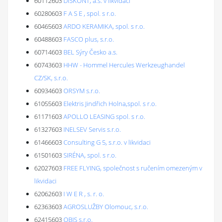
60112603
DISKONT, a.s. v likvidaci
60280603
F A S E , spol. s r.o.
60465603
ARDO KERAMIKA, spol. s r.o.
60488603
FASCO plus, s.r.o.
60714603
BEL Sýry Česko a.s.
60743603
HHW - Hommel Hercules Werkzeughandel
CZ/SK, s.r.o.
60934603
ORSYM s.r.o.
61055603
Elektris Jindřich Holna,spol. s r.o.
61171603
APOLLO LEASING spol. s r.o.
61327603
INELSEV Servis s.r.o.
61466603
Consulting G 5, s.r.o. v likvidaci
61501603
SIRÉNA, spol. s r.o.
62027603
FREE FLYING, společnost s ručením omezeným v
likvidaci
62062603
I W E R , s. r. o.
62363603
AGROSLUŽBY Olomouc, s.r.o.
62415603
OBIS s.r.o.