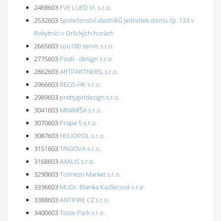
2468603
FVE LUED VI. s.r.o.
2532603
Společenství vlastníků jednotek domu čp. 133 v
Rokytnici v Orlických horách
2665603
sou100 servis s.r.o.
2775603
Postl - design s.r.o.
2862603
ARTPARTNERS, s.r.o.
2966603
REOS-HK s.r.o.
2989603
prettygirldesign s.r.o.
3041603
MINIMÍŠA s.r.o.
3070603
Prape 5 s.r.o.
3087603
HELIOPOL s.r.o.
3151603
TRIGOVA s.r.o.
3168603
AXALIS s.r.o.
3290603
Tolmezo Market s.r.o.
3336603
MUDr. Blanka Kadlecová s.r.o.
3388603
ANTIFIRE CZ s.r.o.
3400603
Tissie Park s.r.o.