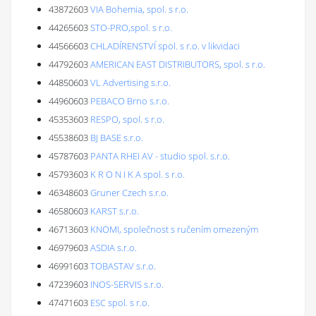
43872603
VIA Bohemia, spol. s r.o.
44265603
STO-PRO,spol. s r.o.
44566603
CHLADÍRENSTVÍ spol. s r.o. v likvidaci
44792603
AMERICAN EAST DISTRIBUTORS, spol. s r.o.
44850603
VL Advertising s.r.o.
44960603
PEBACO Brno s.r.o.
45353603
RESPO, spol. s r.o.
45538603
BJ BASE s.r.o.
45787603
PANTA RHEI AV - studio spol. s.r.o.
45793603
K R O N I K A spol. s r.o.
46348603
Gruner Czech s.r.o.
46580603
KARST s.r.o.
46713603
KNOMI, společnost s ručením omezeným
46979603
ASDIA s.r.o.
46991603
TOBASTAV s.r.o.
47239603
INOS-SERVIS s.r.o.
47471603
ESC spol. s r.o.