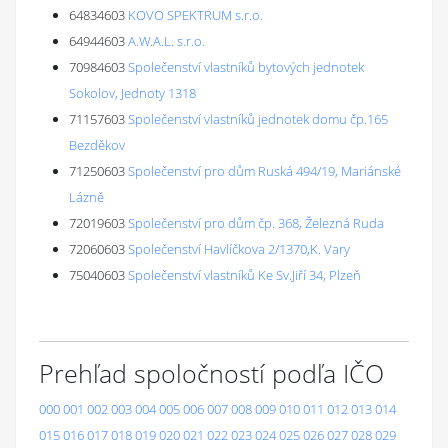
64834603
KOVO SPEKTRUM s.r.o.
64944603
A.W.A.L. s.r.o.
70984603
Společenství vlastníků bytových jednotek
Sokolov, Jednoty 1318
71157603
Společenství vlastníků jednotek domu čp.165
Bezděkov
71250603
Společenství pro dům Ruská 494/19, Mariánské
Lázně
72019603
Společenství pro dům čp. 368, Železná Ruda
72060603
Společenství Havlíčkova 2/1370,K. Vary
75040603
Společenství vlastníků Ke Sv.Jiří 34, Plzeň
Prehľad spoločností podľa IČO
000
001
002
003
004
005
006
007
008
009
010
011
012
013
014
015
016
017
018
019
020
021
022
023
024
025
026
027
028
029