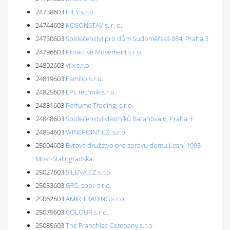
24738603
IHLY s.r.o.
24744603
KOSONSTAV s. r. o.
24750603
Společenství pro dům Sudoměřská 884, Praha 3
24796603
Proactive Movement s.r.o.
24802603
viix s.r.o.
24819603
Familio s.r.o.
24825603
LPL technik s.r.o.
24831603
Perfume Trading, s.r.o.
24848603
Společenství vlastníků Baranova 6, Praha 3
24854603
WINEPOINT.CZ, s.r.o.
25004603
Bytové družstvo pro správu domu Lesní 1993
Most-Stalingradská
25027603
SILENA CZ s.r.o.
25033603
GRS, spol. s r.o.
25062603
AMIR TRADING s.r.o.
25079603
COLOUR s.r.o.
25085603
The Franchise Company s.r.o.