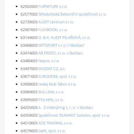
62502603
FURNITURE s.r.o.
62577603
Středočeská železniční společnost s.r.o.
62739603
AUDIT centrum s.r.o.
62907603
FLEXBOOK, s.r.o.
63144603
O. & K. AUDIT PILAŘOVÁ, s.r.o.
63468603
MITISPORT s.r.o.'v likvidaci'
63474603
AB FROST, s.r.o. v likvidaci
63480603
Nepos, s.r.o.
63497603
EKODAT CZ, a.s.
63671603
EURODOM, spol. s r.o.
63908603
Hokej klub Tábor s.r.o.
63989603
BULLION, s.r.o.
63995603
POLARIS, s.r.o.
64255603
A - Z inženýring s. r. o. v likvidaci
64359603
Společnost 'RUNAKO' Sokolov, spol. s r.o.
64510603
ADZ TRADING, s.r.o.
64579603
GeRI, spol. s r.o.