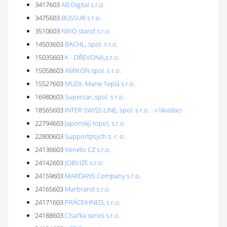
3417603
AB Digital s.r.o.
3475603
BUSSUR s.r.o.
3510603
NWO stand s.r.o.
14503603
BACHL, spol. s r.o.
15035603
K - DŘEVONA,s.r.o.
15058603
AMIKON spol. s r.o.
15527603
MUDr. Marie Teplá s.r.o.
16980603
Supercar, spol. s r.o.
18565603
INTER SWISS LINE, spol. s r.o. - v likvidaci
22794603
Japonský topol, s.r.o.
22800603
Supportpsych s. r. o.
24136603
Veneto CZ s.r.o.
24142603
JOBVIZE s.r.o.
24159603
MARDANS Company s.r.o.
24165603
Marbrand s.r.o.
24171603
PRÁCEIHNED, s.r.o.
24188603
Císařka servis s.r.o.