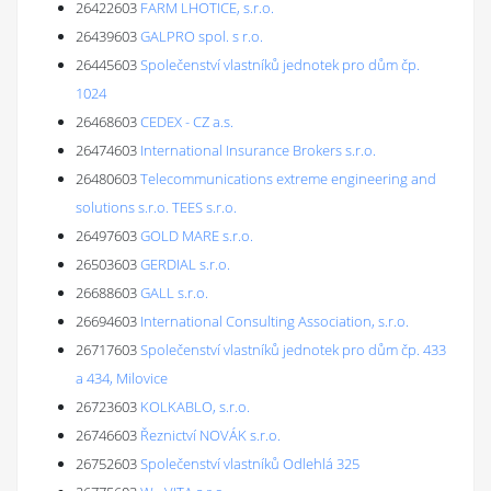
26422603
FARM LHOTICE, s.r.o.
26439603
GALPRO spol. s r.o.
26445603
Společenství vlastníků jednotek pro dům čp.
1024
26468603
CEDEX - CZ a.s.
26474603
International Insurance Brokers s.r.o.
26480603
Telecommunications extreme engineering and
solutions s.r.o. TEES s.r.o.
26497603
GOLD MARE s.r.o.
26503603
GERDIAL s.r.o.
26688603
GALL s.r.o.
26694603
International Consulting Association, s.r.o.
26717603
Společenství vlastníků jednotek pro dům čp. 433
a 434, Milovice
26723603
KOLKABLO, s.r.o.
26746603
Řeznictví NOVÁK s.r.o.
26752603
Společenství vlastníků Odlehlá 325