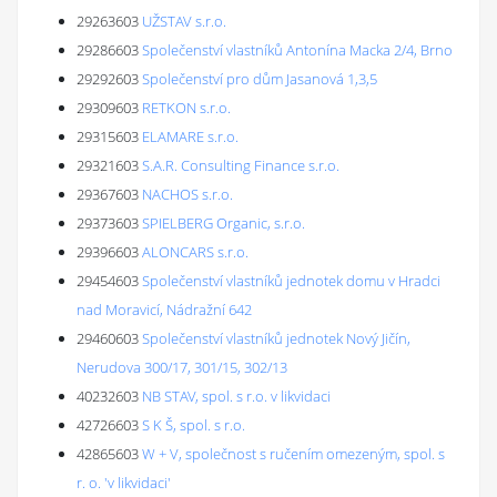
29263603
UŽSTAV s.r.o.
29286603
Společenství vlastníků Antonína Macka 2/4, Brno
29292603
Společenství pro dům Jasanová 1,3,5
29309603
RETKON s.r.o.
29315603
ELAMARE s.r.o.
29321603
S.A.R. Consulting Finance s.r.o.
29367603
NACHOS s.r.o.
29373603
SPIELBERG Organic, s.r.o.
29396603
ALONCARS s.r.o.
29454603
Společenství vlastníků jednotek domu v Hradci
nad Moravicí, Nádražní 642
29460603
Společenství vlastníků jednotek Nový Jičín,
Nerudova 300/17, 301/15, 302/13
40232603
NB STAV, spol. s r.o. v likvidaci
42726603
S K Š, spol. s r.o.
42865603
W + V, společnost s ručením omezeným, spol. s
r. o. 'v likvidaci'