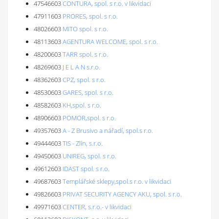
47546603
CONTURA, spol. s r.o. v likvidaci
47911603
PRORES, spol. s r.o.
48026603
MITO spol. s r.o.
48113603
AGENTURA WELCOME, spol. s r.o.
48200603
TARR spol. s r.o.
48269603
J E L A N s.r.o.
48362603
CPZ, spol. s r.o.
48530603
GARES, spol. s r.o.
48582603
KH,spol. s r.o.
48906603
POMOR,spol. s r.o.
49357603
A - Z Brusivo a nářadí, spol.s r.o.
49444603
TIS - Zlín, s.r.o.
49450603
UNIREG, spol. s r.o.
49612603
IDAST spol. s r.o.
49687603
Templářské sklepy,spol.s r.o. v likvidaci
49826603
PRIVAT SECURITY AGENCY AKU, spol. s r.o.
49971603
CENTER, s.r.o.- v likvidaci