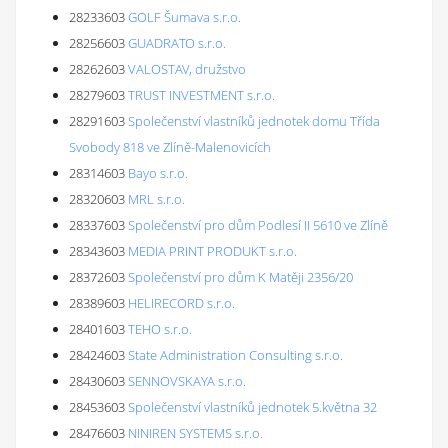
28233603
GOLF Šumava s.r.o.
28256603
GUADRATO s.r.o.
28262603
VALOSTAV, družstvo
28279603
TRUST INVESTMENT s.r.o.
28291603
Společenství vlastníků jednotek domu Třída
Svobody 818 ve Zlíně-Malenovicích
28314603
Bayo s.r.o.
28320603
MRL s.r.o.
28337603
Společenství pro dům Podlesí II 5610 ve Zlíně
28343603
MEDIA PRINT PRODUKT s.r.o.
28372603
Společenství pro dům K Matěji 2356/20
28389603
HELIRECORD s.r.o.
28401603
TEHO s.r.o.
28424603
State Administration Consulting s.r.o.
28430603
SENNOVSKAYA s.r.o.
28453603
Společenství vlastníků jednotek 5.května 32
28476603
NINIREN SYSTEMS s.r.o.