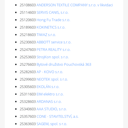
25108603
ANDERSON TEXTILE COMPANY s.r.o. v likvidaci
25114603
SERVIS CANIS, s.r.o.
25120603
Hong Fu Trade s.r.o.
25189603
KOKINETICS s.r.o.
25218603
TIWAZ s.r.o.
25230603
ABBOTT service s.r.o.
25247603
PETRA REALITY s.r.o.
25253603
StrojKon spol. s r.o.
25276603
Bytové družstvo Pouchovská 363
25282603
AP - KOVO s.r.o.
25299603
NEOTEK spol. s r.o.
25305603
EKOLÁN s.r.o.
25311603
EIM elektro s.r.o.
25328603
ARDANAS s.r.o.
25340603
AAA STUDIO, s.r.o.
25357603
CONE - STAVITELSTVÍ, a.s.
25363603
SAGEM, spol. s r.o.