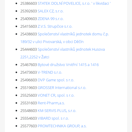
25386603
STATEK DOLNÍ POVELICE, s.r.o. ' v likvidaci '
25392603
SALEX CZ, s.r.o.
25409603
ZDENA 99 s.r.o.
25415603
Z.V.S. Strupčice s.r.o.
25438603
Společenství vlastníků jednotek domu č.p.
189/32 v ulici Pivovarská, v obci Děčín
25444603
Společenství vlastníků jednotek Husova
2251,2252 v Žatci
25467603
Bytové družstvo Vnitřní 1415 a 1416
25473603
V-TREND s.r.o.
25496603
DVP Game spol. s r.o.
25519603
GROSSER International s.r.o.
25525603
VONET CR, spol. s r.o.
25531603
Rent-Pharm,a.s.
25548603
KM-SERVIS PLUS, s.r.o.
25554603
VIBARD spol. s r.o.
25577603
PROMTECHNIKA GROUP, a.s.