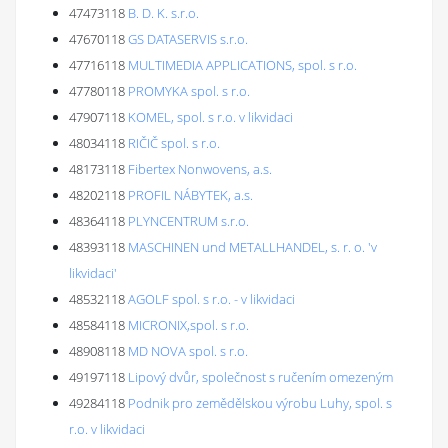
47473118
B. D. K. s.r.o.
47670118
GS DATASERVIS s.r.o.
47716118
MULTIMEDIA APPLICATIONS, spol. s r.o.
47780118
PROMYKA spol. s r.o.
47907118
KOMEL, spol. s r.o. v likvidaci
48034118
RIČIČ spol. s r.o.
48173118
Fibertex Nonwovens, a.s.
48202118
PROFIL NÁBYTEK, a.s.
48364118
PLYNCENTRUM s.r.o.
48393118
MASCHINEN und METALLHANDEL, s. r. o. 'v
likvidaci'
48532118
AGOLF spol. s r.o. - v likvidaci
48584118
MICRONIX,spol. s r.o.
48908118
MD NOVA spol. s r.o.
49197118
Lipový dvůr, společnost s ručením omezeným
49284118
Podnik pro zemědělskou výrobu Luhy, spol. s
r.o. v likvidaci