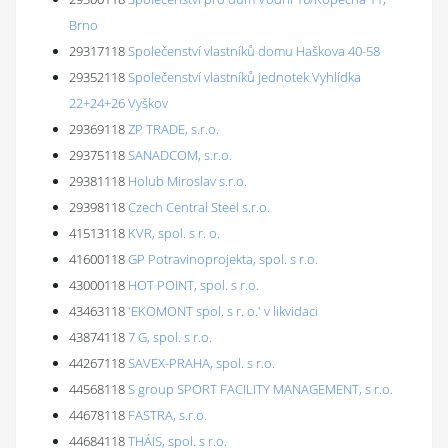
Brno
29317118
Společenství vlastníků domu Haškova 40-58
29352118
Společenství vlastníků jednotek Vyhlídka
22+24+26 Vyškov
29369118
ZP TRADE, s.r.o.
29375118
SANADCOM, s.r.o.
29381118
Holub Miroslav s.r.o.
29398118
Czech Central Steel s.r.o.
41513118
KVR, spol. s r. o.
41600118
GP Potravinoprojekta, spol. s r.o.
43000118
HOT POINT, spol. s r.o.
43463118
'EKOMONT spol. s r. o.' v likvidaci
43874118
7 G, spol. s r.o.
44267118
SAVEX-PRAHA, spol. s r.o.
44568118
S group SPORT FACILITY MANAGEMENT, s r.o.
44678118
FASTRA, s.r.o.
44684118
THÁIS, spol. s r.o.