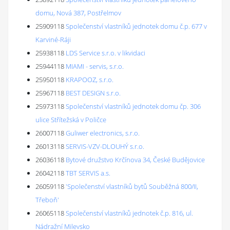
domu, Nová 387, Postřelmov
25909118
Společenství vlastníků jednotek domu č.p. 677 v
Karviné-Ráji
25938118
LDS Service s.r.o. v likvidaci
25944118
MIAMI - servis, s.r.o.
25950118
KRAPOOZ, s.r.o.
25967118
BEST DESIGN s.r.o.
25973118
Společenství vlastníků jednotek domu čp. 306
ulice Střítežská v Poličce
26007118
Guliwer electronics, s.r.o.
26013118
SERVIS-VZV-DLOUHÝ s.r.o.
26036118
Bytové družstvo Krčínova 34, České Budějovice
26042118
TBT SERVIS a.s.
26059118
'Společenství vlastníků bytů Souběžná 800/II,
Třeboň'
26065118
Společenství vlastníků jednotek č.p. 816, ul.
Nádražní Milevsko