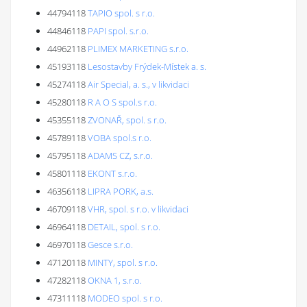
44794118
TAPIO spol. s r.o.
44846118
PAPI spol. s.r.o.
44962118
PLIMEX MARKETING s.r.o.
45193118
Lesostavby Frýdek-Místek a. s.
45274118
Air Special, a. s., v likvidaci
45280118
R A O S spol.s r.o.
45355118
ZVONAŘ, spol. s r.o.
45789118
VOBA spol.s r.o.
45795118
ADAMS CZ, s.r.o.
45801118
EKONT s.r.o.
46356118
LIPRA PORK, a.s.
46709118
VHR, spol. s r.o. v likvidaci
46964118
DETAIL, spol. s r.o.
46970118
Gesce s.r.o.
47120118
MINTY, spol. s r.o.
47282118
OKNA 1, s.r.o.
47311118
MODEO spol. s r.o.