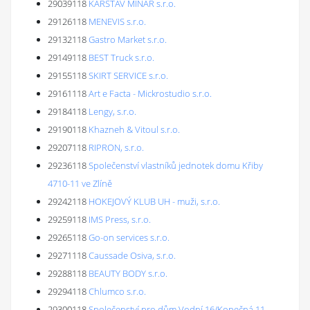
29039118
KARSTAV MINÁŘ s.r.o.
29126118
MENEVIS s.r.o.
29132118
Gastro Market s.r.o.
29149118
BEST Truck s.r.o.
29155118
SKIRT SERVICE s.r.o.
29161118
Art e Facta - Mickrostudio s.r.o.
29184118
Lengy, s.r.o.
29190118
Khazneh & Vitoul s.r.o.
29207118
RIPRON, s.r.o.
29236118
Společenství vlastníků jednotek domu Křiby
4710-11 ve Zlíně
29242118
HOKEJOVÝ KLUB UH - muži, s.r.o.
29259118
IMS Press, s.r.o.
29265118
Go-on services s.r.o.
29271118
Caussade Osiva, s.r.o.
29288118
BEAUTY BODY s.r.o.
29294118
Chlumco s.r.o.
29300118
Společenství pro dům Vodní 16/Kopečná 11,