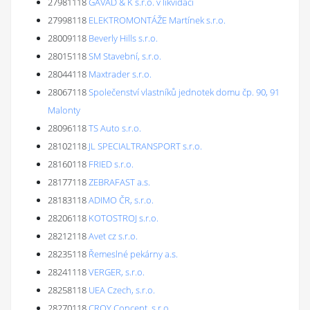
27981118
GAVAD & K s.r.o. v likvidaci
27998118
ELEKTROMONTÁŽE Martínek s.r.o.
28009118
Beverly Hills s.r.o.
28015118
SM Stavební, s.r.o.
28044118
Maxtrader s.r.o.
28067118
Společenství vlastníků jednotek domu čp. 90, 91
Malonty
28096118
TS Auto s.r.o.
28102118
JL SPECIALTRANSPORT s.r.o.
28160118
FRIED s.r.o.
28177118
ZEBRAFAST a.s.
28183118
ADIMO ČR, s.r.o.
28206118
KOTOSTROJ s.r.o.
28212118
Avet cz s.r.o.
28235118
Řemeslné pekárny a.s.
28241118
VERGER, s.r.o.
28258118
UEA Czech, s.r.o.
28270118
CROY Concept, s.r.o.