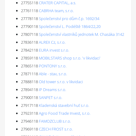
27755118
CRATER CAPITAL, a.s.
27761118
CABRHA team, s.r.o.
27778118
Společenství pro dům č.p. 1692/34
27790118
Společenství L. Podéště 1864/22,20
27807118
Společenství vlastníků jednotek M. Chasáka 3142
27836118
ALREX Cz, s.r.o.
27842118
EURA invest s.r.o.
27859118
MOBILSTARS shop s.r.o. 'v likvidaci'
27865118
PONTONY s.r.o.
27871118
Able - stav, s.r.o.
27888118
Old tower s.r.o. v likvidaci
27894118
IP Dreams s.r.o.
27900118
SANPET s.r.o.
27917118
Kladenská stavební huť s.r.o.
27923118
Agro Food Trade Invest, s.r.o.
27946118
FAMOZCLUB s.r.o.
27969118
CZECH FROST s.r.o.