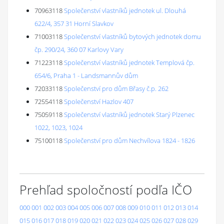
70963118
Společenství vlastníků jednotek ul. Dlouhá
622/4, 357 31 Horní Slavkov
71003118
Společenství vlastníků bytových jednotek domu
čp. 290/24, 360 07 Karlovy Vary
71223118
Společenství vlastníků jednotek Templová čp.
654/6, Praha 1 - Landsmannův dům
72033118
Společenství pro dům Břasy č.p. 262
72554118
Společenství Hazlov 407
75059118
Společenství vlastníků jednotek Starý Plzenec
1022, 1023, 1024
75100118
Společenství pro dům Nechvílova 1824 - 1826
Prehľad spoločností podľa IČO
000
001
002
003
004
005
006
007
008
009
010
011
012
013
014
015
016
017
018
019
020
021
022
023
024
025
026
027
028
029