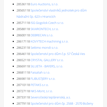
28536118
Euro Auctions, s.r.o.
28565118
Společenství vlastníků jednotek pro dům
Nádražní čp. 623 v Hranicích
28571118
ISG Gogolok Czech s.r.o.
28588118
SKAIRONTECH, s.r.o.
28600118
DEBRECAN s.r.o.
28617118
KOVYTECH machining s.r.o.
28623118
Settimo mondi s.r.o.
28646118
Společenství pro dům č.p. 57 Česká Ves
28652118
CRYSTAL GALLERY s.r.o.
28669118
SILUETA - BAYERS, s.r.o.
28681118
Faisaliah s.r.o.
28698118
FLIBUSTJERY s.r.o.
28710118
PETAKS s.r.o.
28727118
NKS-Mont, s.r.o.
28733118
Severočeská teplárenská, a.s.
28779118
Společenství pro dům čp. 2568 - 2570 Boženy