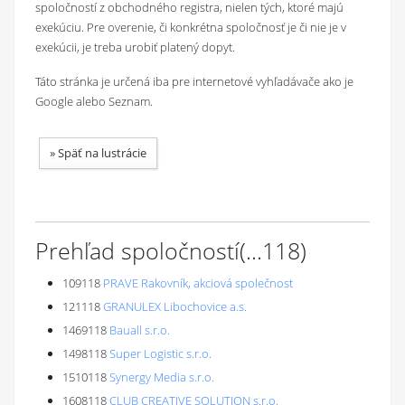
spoločností z obchodného registra, nielen tých, ktoré majú
exekúciu. Pre overenie, či konkrétna spoločnosť je či nie je v
exekúcii, je treba urobiť platený dopyt.
Táto stránka je určená iba pre internetové vyhľadávače ako je
Google alebo Seznam.
»
Späť na lustrácie
Prehľad spoločností
(...
118
)
109118
PRAVE Rakovník, akciová společnost
121118
GRANULEX Libochovice a.s.
1469118
Bauall s.r.o.
1498118
Super Logistic s.r.o.
1510118
Synergy Media s.r.o.
1608118
CLUB CREATIVE SOLUTION s.r.o.