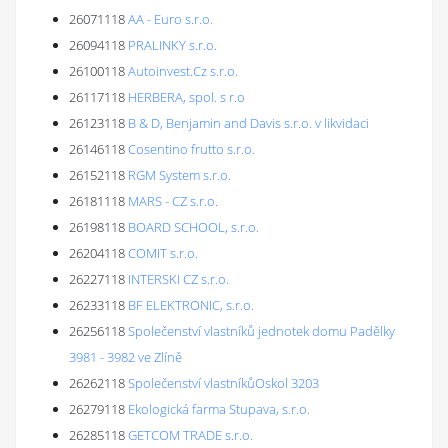
26071118
AA - Euro s.r.o.
26094118
PRALINKY s.r.o.
26100118
Autoinvest.Cz s.r.o.
26117118
HERBERA, spol. s r.o
26123118
B & D, Benjamin and Davis s.r.o. v likvidaci
26146118
Cosentino frutto s.r.o.
26152118
RGM System s.r.o.
26181118
MARS - CZ s.r.o.
26198118
BOARD SCHOOL, s.r.o.
26204118
COMIT s.r.o.
26227118
INTERSKI CZ s.r.o.
26233118
BF ELEKTRONIC, s.r.o.
26256118
Společenství vlastníků jednotek domu Padělky
3981 - 3982 ve Zlíně
26262118
Společenství vlastníkůOskol 3203
26279118
Ekologická farma Stupava, s.r.o.
26285118
GETCOM TRADE s.r.o.