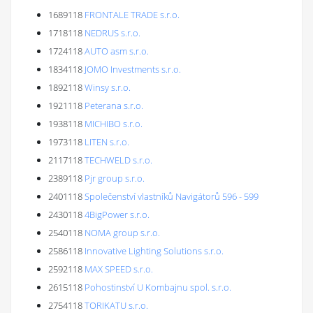
1689118
FRONTALE TRADE s.r.o.
1718118
NEDRUS s.r.o.
1724118
AUTO asm s.r.o.
1834118
JOMO Investments s.r.o.
1892118
Winsy s.r.o.
1921118
Peterana s.r.o.
1938118
MICHIBO s.r.o.
1973118
LITEN s.r.o.
2117118
TECHWELD s.r.o.
2389118
Pjr group s.r.o.
2401118
Společenství vlastníků Navigátorů 596 - 599
2430118
4BigPower s.r.o.
2540118
NOMA group s.r.o.
2586118
Innovative Lighting Solutions s.r.o.
2592118
MAX SPEED s.r.o.
2615118
Pohostinství U Kombajnu spol. s.r.o.
2754118
TORIKATU s.r.o.