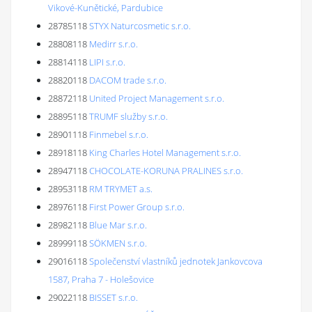
Vikové-Kunětické, Pardubice
28785118
STYX Naturcosmetic s.r.o.
28808118
Medirr s.r.o.
28814118
LIPI s.r.o.
28820118
DACOM trade s.r.o.
28872118
United Project Management s.r.o.
28895118
TRUMF služby s.r.o.
28901118
Finmebel s.r.o.
28918118
King Charles Hotel Management s.r.o.
28947118
CHOCOLATE-KORUNA PRALINES s.r.o.
28953118
RM TRYMET a.s.
28976118
First Power Group s.r.o.
28982118
Blue Mar s.r.o.
28999118
SÖKMEN s.r.o.
29016118
Společenství vlastníků jednotek Jankovcova
1587, Praha 7 - Holešovice
29022118
BISSET s.r.o.