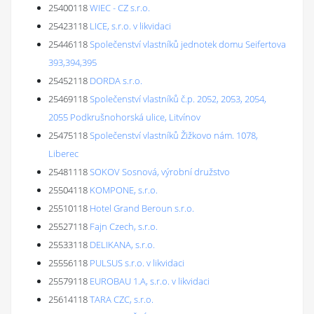
25400118
WIEC - CZ s.r.o.
25423118
LICE, s.r.o. v likvidaci
25446118
Společenství vlastníků jednotek domu Seifertova
393,394,395
25452118
DORDA s.r.o.
25469118
Společenství vlastníků č.p. 2052, 2053, 2054,
2055 Podkrušnohorská ulice, Litvínov
25475118
Společenství vlastníků Žižkovo nám. 1078,
Liberec
25481118
SOKOV Sosnová, výrobní družstvo
25504118
KOMPONE, s.r.o.
25510118
Hotel Grand Beroun s.r.o.
25527118
Fajn Czech, s.r.o.
25533118
DELIKANA, s.r.o.
25556118
PULSUS s.r.o. v likvidaci
25579118
EUROBAU 1.A, s.r.o. v likvidaci
25614118
TARA CZC, s.r.o.