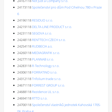
24167118
Not Just a Company s.r.o.
24173118
Společenství pro dům Pod Cihelnou 780 v Praze
6
24196118
RESIDUO s.r.o.
24219118
DELTA-LINE PRODUCT s.r.o.
24231118
SEGOVA s.r.o.
24248118
RENTTECH CZECH s.r.o.
24254118
RUDBECIA a.s.
24260118
MEDIAGRAFIK s.r.o.
24277118
PLANNAB s.r.o.
24283118
R-Technology s.r.o.
24306118
FORRATINO s.r.o.
24312118
Trifolium trade s.r.o.
24671118
FORREST GROUP s.r.o.
24688118
Rezidence UL s.r.o.
24694118
RTTD s.r.o.
24700118
Společenství vlastníků jednotek Kahovská 1705-
06, Praha 4