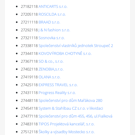
27182118
ANTICARTS s.r.o.
27205118
ROSCILDA s.r.o.
27211118
BRAAD s.r.o.
27292118
J & N fashion s.r.o.
27321118
Sosnovka s.r.o.
27338118
Společenství vlastníků jednotek Stroupeč 2
27344118
KOVOVÝROBA CHOTYNĚ s.r.o.
27367118
SO & co., s.r.o.
27402118
ZENOBIA,s.r.o.
27419118
OLANA s.r.o.
27425118
EXPRESS TRAVEL s.r.o.
27431118
Progress Reality s.r.o.
27448118
Společenství pro dům Mařákova 280
27454118
System & Stahlbau CZ s.r.o. v likvidaci
27477118
Společenství pro dům 455, 456, ul.Fialková
27483118
TIPOS Projektová kancelář, s.r.o.
27512118
Školky a výsadby Mostecko s.r.o.