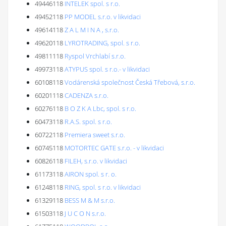
49446118
INTELEK spol. s r.o.
49452118
PP MODEL s.r.o. v likvidaci
49614118
Z A L M I N A , s.r.o.
49620118
LYROTRADING, spol. s r.o.
49811118
Ryspol Vrchlabí s.r.o.
49973118
ATYPUS spol. s r.o.- v likvidaci
60108118
Vodárenská společnost Česká Třebová, s.r.o.
60201118
CADENZA s.r.o.
60276118
B O Z K A Lbc, spol. s r.o.
60473118
R.A.S. spol. s r.o.
60722118
Premiera sweet s.r.o.
60745118
MOTORTEC GATE s.r.o. - v likvidaci
60826118
FILEH, s.r.o. v likvidaci
61173118
AIRON spol. s r. o.
61248118
RING, spol. s r.o. v likvidaci
61329118
BESS M & M s.r.o.
61503118
J U C O N s.r.o.