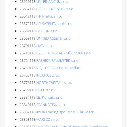
25620118
UNI FINANČNÍ, s.r.o.
25637118
CZECHEDUCATIO, s.r.o.
25643118
JTP Praha, s.r.o.
25672118
AP-SATELIT, spol. s r.o.
25689118
GOLDIN s.r.o.
25695118
UNITED ASSETS, s.r.o.
25701118
ÚVT, s.r.o.
25718118
CZECH CRYSTAL - MÍŠEŇSKÁ s.r.o.
25724118
FASHION UNLIMITED s.r.o.
25730118
VOJ - PRESS s.r.o. v likvidaci
25753118
INDUKCE s.r.o.
25776118
NORTHCAPITAL, s.r.o.
25799118
FITEC s.r.o.
25834118
I.B. Kontakt s.r.o.
25840118
STANKOTEX, s.r.o.
25857118
ImHa Trading spol. s r.o. 'v likvidaci'
25863118
MARI CZ s.r.o.
25892118
Společenství vlastníků jednotek panelového