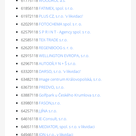
61775118
WOODROL a.s.
61856118
FATIMEX, spol. s r.o.
61972118
PLUS CZ, s.r.o. 'v likvidaci'
62029118
FOTOCHEMA spol. s r. o.
62579118
S P R I N T - Agency spol. s r.o.
62585118
TEX-TRADE s.r.o.
62620118
REGENBOOG s. r. o.
62915118
WELLINGTON EVROPA, s.r.o.
62967118
AUTODÍLY N + Š s.r.o.
63320118
DARSO, s.r.o. 'v likvidaci'
63482118
Image centrum Královopolská, s.r.o.
63673118
PREDVO, s.r.o.
63887118
Golfpark u Českého Krumlova s.r.o.
63980118
FASON,s.r.o.
64257118
J.JÍNA s.r.o.
64616118
IE-Consult, s.r.o.
64651118
MEDIATOR, spol. s r.o. v likvidaci
64946118
ION s.r.o., v likvidaci