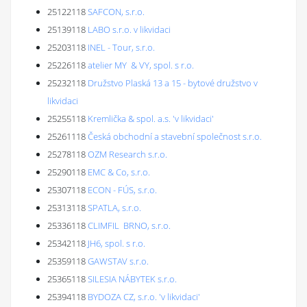
25122118
SAFCON, s.r.o.
25139118
LABO s.r.o. v likvidaci
25203118
INEL - Tour, s.r.o.
25226118
atelier MY & VY, spol. s r.o.
25232118
Družstvo Plaská 13 a 15 - bytové družstvo v
likvidaci
25255118
Kremlička & spol. a.s. 'v likvidaci'
25261118
Česká obchodní a stavební společnost s.r.o.
25278118
OZM Research s.r.o.
25290118
EMC & Co, s.r.o.
25307118
ECON - FÚS, s.r.o.
25313118
SPATLA, s.r.o.
25336118
CLIMFIL BRNO, s.r.o.
25342118
JH6, spol. s r.o.
25359118
GAWSTAV s.r.o.
25365118
SILESIA NÁBYTEK s.r.o.
25394118
BYDOZA CZ, s.r.o. 'v likvidaci'