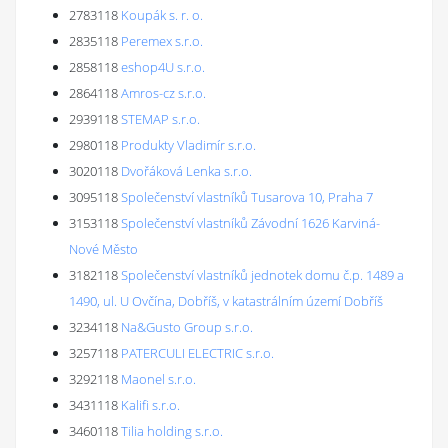
2783118
Koupák s. r. o.
2835118
Peremex s.r.o.
2858118
eshop4U s.r.o.
2864118
Amros-cz s.r.o.
2939118
STEMAP s.r.o.
2980118
Produkty Vladimír s.r.o.
3020118
Dvořáková Lenka s.r.o.
3095118
Společenství vlastníků Tusarova 10, Praha 7
3153118
Společenství vlastníků Závodní 1626 Karviná-
Nové Město
3182118
Společenství vlastníků jednotek domu č.p. 1489 a
1490, ul. U Ovčína, Dobříš, v katastrálním území Dobříš
3234118
Na&Gusto Group s.r.o.
3257118
PATERCULI ELECTRIC s.r.o.
3292118
Maonel s.r.o.
3431118
Kalifi s.r.o.
3460118
Tilia holding s.r.o.