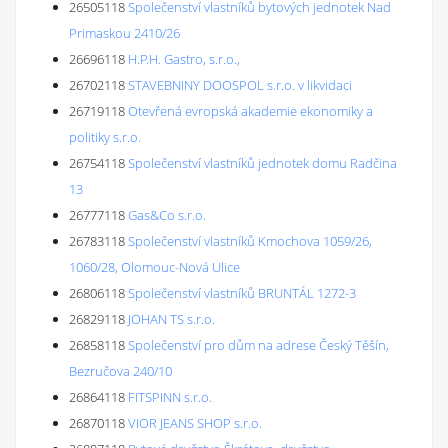
26505118
Společenství vlastníků bytových jednotek Nad
Primaskou 2410/26
26696118
H.P.H. Gastro, s.r.o.,
26702118
STAVEBNINY DOOSPOL s.r.o. v likvidaci
26719118
Otevřená evropská akademie ekonomiky a
politiky s.r.o.
26754118
Společenství vlastníků jednotek domu Radčina
13
26777118
Gas&Co s.r.o.
26783118
Společenství vlastníků Kmochova 1059/26,
1060/28, Olomouc-Nová Ulice
26806118
Společenství vlastníků BRUNTÁL 1272-3
26829118
JOHAN TS s.r.o.
26858118
Společenství pro dům na adrese Český Těšín,
Bezručova 240/10
26864118
FITSPINN s.r.o.
26870118
VIOR JEANS SHOP s.r.o.