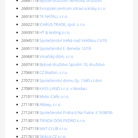
26887118
Bytové družstvo Škrétova, družstvo
26893118
Evropské centrum zdraví a krásy s.r.o.
26916118
TK NATALI, s.r.o.
26922118
ICARUS TRADE, spol. s r.o.
26939118
HT & testing s.r.o.
26945118
Společenství Velká nad Veličkou č.610
26951118
Společenství E. Beneše 12/18
26968118
Vinařský dům, s.r.o.
26974118
Bytové družstvo Spodní 10, družstvo
27066118
CZ Biatlon, s.r.o.
27072118
Společenství domu čp. 1340 v Libni
27089118
KASS LAND s.r.o. v likvidaci
27101118
Mistic-Café, s.r.o.
27118118
Abbey, s.r.o.
27124118
Společenství Praha 6 Na Fialce II 1638/56
27130118
TIENDA DON PEDRO s.r.o.
27147118
MAT CLUB s.r.o.
27176118
SKALA CZ s.r.o.