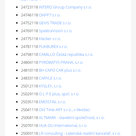
24723118
INTERO Group Company s.r.o.
24746118
OAPP7 s.r.o.
24752118
GEVIS TRADE s.r.o.
24769118
SpektraVision s.r.o.
24775118
Klecker s.r.o.
24781118
PUKBUREX s.r.o.
24798118
CAMILLO Česká republika s.r.o.
24804118
PYROBATYS PRAHA, s.r.o.
24810118
BH CAPO CAR plus s.r.o.
24833118
CARYLE s.r.o.
25012118
KYSLEY, s.r.o.
25029118
O L P E plus, spol. s r.o.
25035118
EMOSTAV, s.r.o.
25041118
Old Time ART s.r.o., v likvidaci
25058118
ALTMARK - stavební společnost, s.r.o.
25070118
HUA OU International, s.r.o.
25093118
LR consulting - Letenská realitní kancelář, s.r.o.