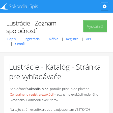
Sokordia iSpis
Lustrácie - Zoznam
Vyskúšať!
spoločností
Popis
Registrácia
Ukážka
Registre
API
Cenník
Lustrácie - Katalóg - Stránka
pre vyhľadávače
Spoločnosť
Sokordia, s.r.o.
ponúka prístup do platého
Centrálneho registra exekúcií
– zoznamu exekúcií vedeného
Slovenskou komorou exekútorov.
Na tejto stránke software zobrazuje zoznam VŠETKÝCH