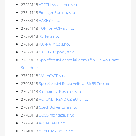
27535118
ATECH Assistance s.r.o.
27541118
Eminger Roman, s.r.o.
27558118
BAKRY s.r.o.
27564118
TOP for HOME s.r.o.
27570118
R3 Tel s.r.o.
27616118
KARPATY CZ s.r.o.
27622118
CALLISTO pool, s.r.o.
27639118
Společenství vlastníků domu č.p. 1234 v Praze-
Suchdole
27651118
MALACATE s.r.o.
27668118
Společenství Rooseveltova 56,58 Znojmo
27674118
Klempířství Kostelec s.r.o.
27680118
ACTUAL TREND CZ-EU, s.r.o.
27697118
Czech Adventure s.r.o.
27703118
BOSS montáže, s.r.o.
27726118
AQUAFAN s.r.o.
27749118
ACADEMY BAR s.r.o.