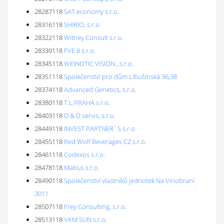
28287118
SAT economy s.r.o.
28316118
SHIRIO, s.r.o.
28322118
Witney Consult s.r.o.
28339118
FVE 8 s.r.o.
28345118
WEINOTIC VISION , s.r.o.
28351118
Společenství pro dům Libušínská 36,38
28374118
Advanced Genetics, s.r.o.
28380118
T.L.PRAHA s.r.o.
28403118
D & D servis, s.r.o.
28449118
INVEST PARTNER´S s.r.o.
28455118
Red Wolf Beverages CZ s.r.o.
28461118
Codexos s.r.o.
28478118
Mabus s.r.o.
28490118
Společenství vlastníků jednotek Na Vinobraní
3011
28507118
Frey Consulting, s.r.o.
28513118
VKM SUN s.r.o.