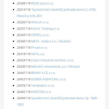
26308118
REDIS prot s.r.o.
26314118
'Společenství vlastníků jednotek domu č. 4182,
Obeciny XVIII, Zlín'
26320118
ADALIA s.r.o.
26337118
R.M.W. Trading s.r.o.
26343118
CROES, s.r.o.
26366118
META - trade s.r.o. v likvidaci
26401118
Proact s.r.o.
26418118
AGTA, a.s.
26424118
Czech Industrial services, s.r.o.
26430118
Národní nemovitosti, a.s. v likvidaci
26447118
BENNY II CZ, s.r.o.
26453118
DOBRÁ AGENTURA, s.r.o.
26476118
Templation s.r.o.
26482118
KINSTON s.r.o.
26499118
Společenství vlastníků jednotek domu čp. 1800 -
1803