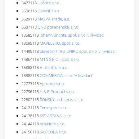
3477118
Hoštice s.r.o.
3506118
DAIANET a.s.
3529118
MAXPA Trade, a.s.
3587118
QND poradenská, s.r.o.
13585118
Johann Brichta, spol. s r.o. v likvidaci
13695118
MAVELEKO, spol. s r.o.
14499118
Stavební firma UNIKO spol. s r.o. v likvidaci
14864118
M I Š Š K O , spol. s r.o.
15888118
E - Centrum a.s.
18382118
COMMERCIA, s.r.o. 'v likvidaci'
22773118
Agropok s.r.o.
22796118
H & R Product s.r.o.
22802118
ŠONSKÝ architects s. r. o.
24121118
Terrespect s.r.o.
24138118
SST ASTANA, s.r.o.
24144118
ArteNote s.r.o.
24150118
SAXICOLA s.r.o.