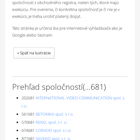
spoločností z obchodného registra, nielen tých, ktoré majú
exekúciu. Pre overenie, či konkrétna spoločnosť je či nie je v
exekúcii, je treba urobiť platený dopyt.
Táto stránka je určená iba pre internetové vyhľadávače ako je
Google alebo Seznam.
»
Späť na lustrácie
Prehľad spoločností
(...
681
)
202681
INTERNATIONAL VIDEO COMMUNICATION spol. s
r.o.
561681
BETONIKA spol. s r.o.
570681
RENO, spol. s r. o.
674681
CORADO spol. s r.o.
871681
SAVEKO spol. s r. o.