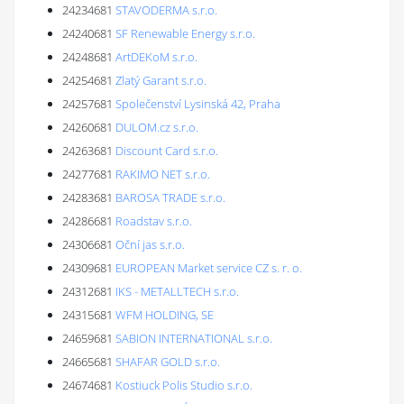
24234681
STAVODERMA s.r.o.
24240681
SF Renewable Energy s.r.o.
24248681
ArtDEKoM s.r.o.
24254681
Zlatý Garant s.r.o.
24257681
Společenství Lysinská 42, Praha
24260681
DULOM.cz s.r.o.
24263681
Discount Card s.r.o.
24277681
RAKIMO NET s.r.o.
24283681
BAROSA TRADE s.r.o.
24286681
Roadstav s.r.o.
24306681
Oční jas s.r.o.
24309681
EUROPEAN Market service CZ s. r. o.
24312681
IKS - METALLTECH s.r.o.
24315681
WFM HOLDING, SE
24659681
SABION INTERNATIONAL s.r.o.
24665681
SHAFAR GOLD s.r.o.
24674681
Kostiuck Polis Studio s.r.o.