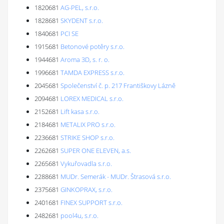
1820681
AG-PEL, s.r.o.
1828681
SKYDENT s.r.o.
1840681
PCI SE
1915681
Betonové potěry s.r.o.
1944681
Aroma 3D, s. r. o.
1996681
TAMDA EXPRESS s.r.o.
2045681
Společenství č. p. 217 Františkovy Lázně
2094681
LOREX MEDICAL s.r.o.
2152681
Lift kasa s.r.o.
2184681
METALIX PRO s.r.o.
2236681
STRIKE SHOP s.r.o.
2262681
SUPER ONE ELEVEN, a.s.
2265681
Vykuřovadla s.r.o.
2288681
MUDr. Semerák - MUDr. Štrasová s.r.o.
2375681
GINKOPRAX, s.r.o.
2401681
FINEX SUPPORT s.r.o.
2482681
pool4u, s.r.o.