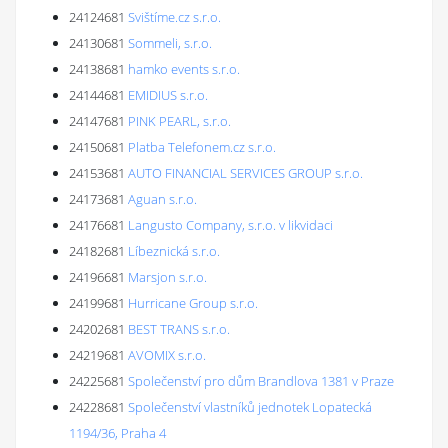
24124681
Svištíme.cz s.r.o.
24130681
Sommeli, s.r.o.
24138681
hamko events s.r.o.
24144681
EMIDIUS s.r.o.
24147681
PINK PEARL, s.r.o.
24150681
Platba Telefonem.cz s.r.o.
24153681
AUTO FINANCIAL SERVICES GROUP s.r.o.
24173681
Aguan s.r.o.
24176681
Langusto Company, s.r.o. v likvidaci
24182681
Líbeznická s.r.o.
24196681
Marsjon s.r.o.
24199681
Hurricane Group s.r.o.
24202681
BEST TRANS s.r.o.
24219681
AVOMIX s.r.o.
24225681
Společenství pro dům Brandlova 1381 v Praze
24228681
Společenství vlastníků jednotek Lopatecká
1194/36, Praha 4