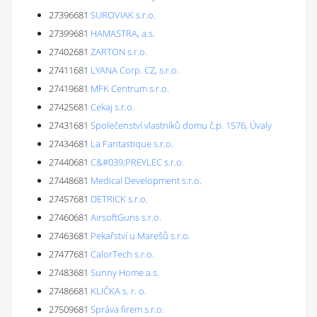
27396681
SUROVIAK s.r.o.
27399681
HAMASTRA, a.s.
27402681
ZARTON s.r.o.
27411681
LYANA Corp. CZ, s.r.o.
27419681
MFK Centrum s.r.o.
27425681
Cekaj s.r.o.
27431681
Společenství vlastníků domu č.p. 1576, Úvaly
27434681
La Fantastique s.r.o.
27440681
C&#039;PREYLEC s.r.o.
27448681
Medical Development s.r.o.
27457681
DETRICK s.r.o.
27460681
AirsoftGuns s.r.o.
27463681
Pekařství u Marešů s.r.o.
27477681
CalorTech s.r.o.
27483681
Sunny Home a.s.
27486681
KLIČKA s. r. o.
27509681
Správa firem s.r.o.