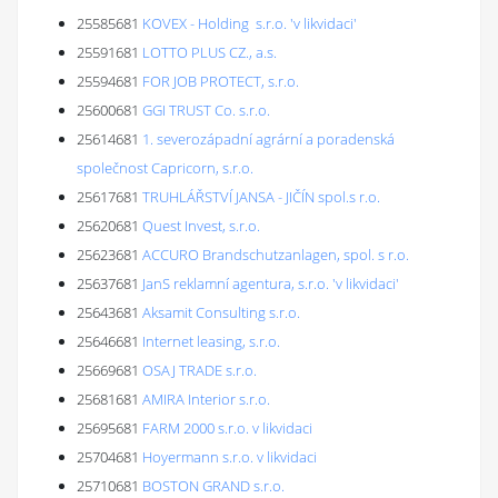
25585681
KOVEX - Holding s.r.o. 'v likvidaci'
25591681
LOTTO PLUS CZ., a.s.
25594681
FOR JOB PROTECT, s.r.o.
25600681
GGI TRUST Co. s.r.o.
25614681
1. severozápadní agrární a poradenská
společnost Capricorn, s.r.o.
25617681
TRUHLÁŘSTVÍ JANSA - JIČÍN spol.s r.o.
25620681
Quest Invest, s.r.o.
25623681
ACCURO Brandschutzanlagen, spol. s r.o.
25637681
JanS reklamní agentura, s.r.o. 'v likvidaci'
25643681
Aksamit Consulting s.r.o.
25646681
Internet leasing, s.r.o.
25669681
OSAJ TRADE s.r.o.
25681681
AMIRA Interior s.r.o.
25695681
FARM 2000 s.r.o. v likvidaci
25704681
Hoyermann s.r.o. v likvidaci
25710681
BOSTON GRAND s.r.o.