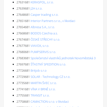
27631681
KERASPOL, s.r.o.
27639681
J2H s.r.o.
27648681
Casper trading s.r.o.
27651681
Interior Partners s.r.o., v likvidaci
27654681
Albresa S.A., s.r.o.
27668681
BODOS Czechia a.s.
27674681
ČESKÉ STŘECHY s.r.o.
27677681
VIAVOX, s.r.o.
27680681
PUMPSERVIS s.r.o.
27683681
Společenství vlastníků jednotek Novoměstská 3
27697681
ŠŤASTNÝ SPEDITION s.r.o.
27726681
Britjob s.r.o
27729681
SOLAR - Technology CZ s.r.o.
27735681
MARTIN ŠVEC s.r.o.
27741681
VÍNA V BRNĚ s.r.o.
27755681
TRANSIT s.r.o.
27758681
CAMACTION s.r.o. v likvidaci