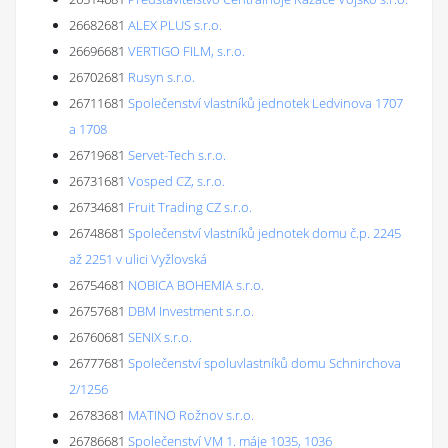
26682681
ALEX PLUS s.r.o.
26696681
VERTIGO FILM, s.r.o.
26702681
Rusyn s.r.o.
26711681
Společenství vlastníků jednotek Ledvinova 1707
a 1708
26719681
Servet-Tech s.r.o.
26731681
Vosped CZ, s.r.o.
26734681
Fruit Trading CZ s.r.o.
26748681
Společenství vlastníků jednotek domu č.p. 2245
až 2251 v ulici Vyžlovská
26754681
NOBICA BOHEMIA s.r.o.
26757681
DBM Investment s.r.o.
26760681
SENIX s.r.o.
26777681
Společenství spoluvlastníků domu Schnirchova
2/1256
26783681
MATINO Rožnov s.r.o.
26786681
Společenství VM 1. máje 1035, 1036