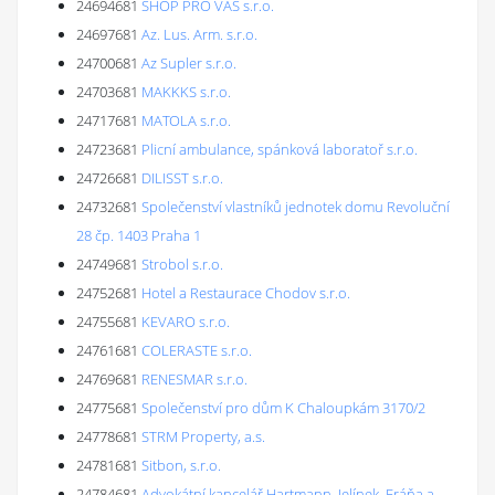
24694681
SHOP PRO VÁS s.r.o.
24697681
Az. Lus. Arm. s.r.o.
24700681
Az Supler s.r.o.
24703681
MAKKKS s.r.o.
24717681
MATOLA s.r.o.
24723681
Plicní ambulance, spánková laboratoř s.r.o.
24726681
DILISST s.r.o.
24732681
Společenství vlastníků jednotek domu Revoluční
28 čp. 1403 Praha 1
24749681
Strobol s.r.o.
24752681
Hotel a Restaurace Chodov s.r.o.
24755681
KEVARO s.r.o.
24761681
COLERASTE s.r.o.
24769681
RENESMAR s.r.o.
24775681
Společenství pro dům K Chaloupkám 3170/2
24778681
STRM Property, a.s.
24781681
Sitbon, s.r.o.
24784681
Advokátní kancelář Hartmann, Jelínek, Fráňa a