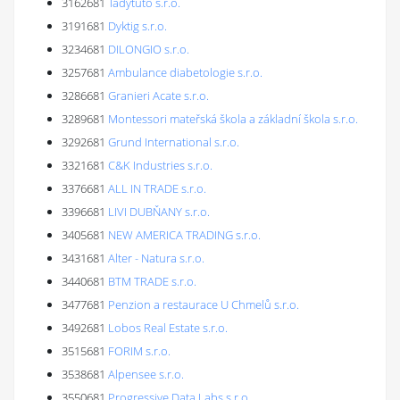
3162681
Tadytuto s.r.o.
3191681
Dyktig s.r.o.
3234681
DILONGIO s.r.o.
3257681
Ambulance diabetologie s.r.o.
3286681
Granieri Acate s.r.o.
3289681
Montessori mateřská škola a základní škola s.r.o.
3292681
Grund International s.r.o.
3321681
C&K Industries s.r.o.
3376681
ALL IN TRADE s.r.o.
3396681
LIVI DUBŇANY s.r.o.
3405681
NEW AMERICA TRADING s.r.o.
3431681
Alter - Natura s.r.o.
3440681
BTM TRADE s.r.o.
3477681
Penzion a restaurace U Chmelů s.r.o.
3492681
Lobos Real Estate s.r.o.
3515681
FORIM s.r.o.
3538681
Alpensee s.r.o.
3550681
Progressive Data Labs s.r.o.