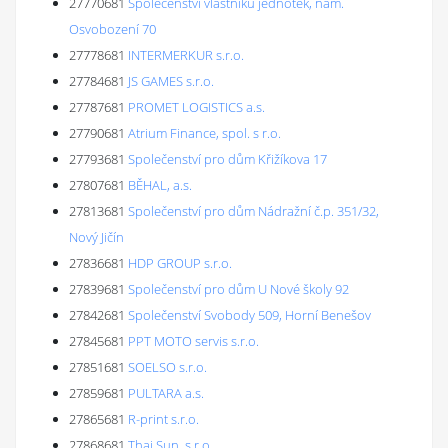
27770681
Společenství vlastníků jednotek, nám.
Osvobození 70
27778681
INTERMERKUR s.r.o.
27784681
JS GAMES s.r.o.
27787681
PROMET LOGISTICS a.s.
27790681
Atrium Finance, spol. s r.o.
27793681
Společenství pro dům Křižíkova 17
27807681
BĚHAL, a.s.
27813681
Společenství pro dům Nádražní č.p. 351/32,
Nový Jičín
27836681
HDP GROUP s.r.o.
27839681
Společenství pro dům U Nové školy 92
27842681
Společenství Svobody 509, Horní Benešov
27845681
PPT MOTO servis s.r.o.
27851681
SOELSO s.r.o.
27859681
PULTARA a.s.
27865681
R-print s.r.o.
27868681
Thai Sun, s.r.o.