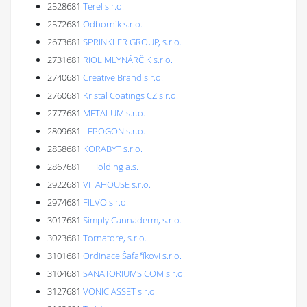
2528681
Terel s.r.o.
2572681
Odborník s.r.o.
2673681
SPRINKLER GROUP, s.r.o.
2731681
RIOL MLYNÁRČIK s.r.o.
2740681
Creative Brand s.r.o.
2760681
Kristal Coatings CZ s.r.o.
2777681
METALUM s.r.o.
2809681
LEPOGON s.r.o.
2858681
KORABYT s.r.o.
2867681
IF Holding a.s.
2922681
VITAHOUSE s.r.o.
2974681
FILVO s.r.o.
3017681
Simply Cannaderm, s.r.o.
3023681
Tornatore, s.r.o.
3101681
Ordinace Šafaříkovi s.r.o.
3104681
SANATORIUMS.COM s.r.o.
3127681
VONIC ASSET s.r.o.