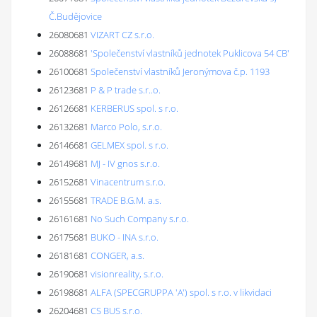
Č.Budějovice
26080681
VIZART CZ s.r.o.
26088681
'Společenství vlastníků jednotek Puklicova 54 CB'
26100681
Společenství vlastníků Jeronýmova č.p. 1193
26123681
P & P trade s.r..o.
26126681
KERBERUS spol. s r.o.
26132681
Marco Polo, s.r.o.
26146681
GELMEX spol. s r.o.
26149681
MJ - IV gnos s.r.o.
26152681
Vinacentrum s.r.o.
26155681
TRADE B.G.M. a.s.
26161681
No Such Company s.r.o.
26175681
BUKO - INA s.r.o.
26181681
CONGER, a.s.
26190681
visionreality, s.r.o.
26198681
ALFA (SPECGRUPPA 'A') spol. s r.o. v likvidaci
26204681
CS BUS s.r.o.