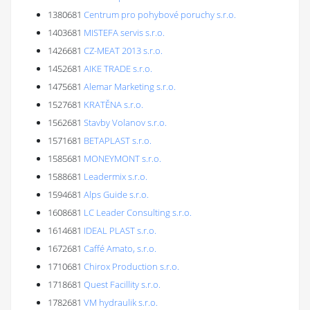
1380681
Centrum pro pohybové poruchy s.r.o.
1403681
MISTEFA servis s.r.o.
1426681
CZ-MEAT 2013 s.r.o.
1452681
AIKE TRADE s.r.o.
1475681
Alemar Marketing s.r.o.
1527681
KRATĚNA s.r.o.
1562681
Stavby Volanov s.r.o.
1571681
BETAPLAST s.r.o.
1585681
MONEYMONT s.r.o.
1588681
Leadermix s.r.o.
1594681
Alps Guide s.r.o.
1608681
LC Leader Consulting s.r.o.
1614681
IDEAL PLAST s.r.o.
1672681
Caffé Amato, s.r.o.
1710681
Chirox Production s.r.o.
1718681
Quest Facillity s.r.o.
1782681
VM hydraulik s.r.o.