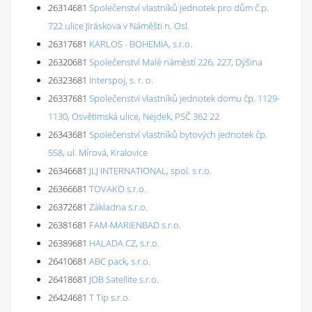
26314681
Společenství vlastníků jednotek pro dům č.p.
722 ulice Jiráskova v Náměšti n. Osl.
26317681
KARLOS - BOHEMIA, s.r.o.
26320681
Společenství Malé náměstí 226, 227, Dýšina
26323681
Interspoj, s. r. o.
26337681
Společenství vlastníků jednotek domu čp. 1129-
1130, Osvětimská ulice, Nejdek, PSČ 362 22
26343681
Společenství vlastníků bytových jednotek čp.
558, ul. Mírová, Kralovice
26346681
JLJ INTERNATIONAL, spol. s r.o.
26366681
TOVAKO s.r.o.
26372681
Základna s.r.o.
26381681
FAM-MARIENBAD s.r.o.
26389681
HALADA CZ, s.r.o.
26410681
ABC pack, s.r.o.
26418681
JOB Satellite s.r.o.
26424681
T Tip s.r.o.