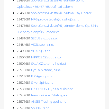
25455681
Společenství vlastníků jednotek domu
Opletalova 466,467,468 Ústí nad Labem
25469681
Společenství vlastníků Irkutská 334, Liberec
25475681
NRG provoz tepelných zdrojů s.r.o.
25478681
Společenství vlastníků jednotek domu č.p. 854 v
ulici Sady pionýrů v Lovosicích
25481681
SECUS služby s.r.o.
25484681
VSGL spol. s r.o.
25490681
VERCAJK s.r.o.
25504681
HIPPOS CZ spol. s r.o.
25507681
ŠALA CZ s.r.o. - v likvidaci
25510681
Cyril & Metoděj, s.r.o.
25513681
B.Z.Agency s.r.o.
25527681
Silver Spirit s.r.o.
25533681
E K O N O V I S, s.r.o. v likvidaci
25542681
Nemocnice sv.Zdislavy,a.s.
25571681
ANSES Trading spol. s r.o.
25579681
SM BIKE s.r.o.