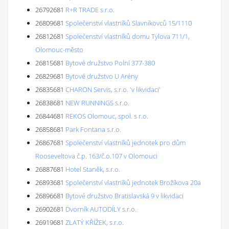
26792681
R+R TRADE s.r.o.
26809681
Společenství vlastníků Slavníkovců 15/1110
26812681
Společenství vlastníků domu Tylova 711/1,
Olomouc-město
26815681
Bytové družstvo Polní 377-380
26829681
Bytové družstvo U Arény
26835681
CHARON Servis, s.r.o. 'v likvidaci'
26838681
NEW RUNNINGS s.r.o.
26844681
REKOS Olomouc, spol. s r.o.
26858681
Park Fontana s.r.o.
26867681
Společenství vlastníků jednotek pro dům
Rooseveltova č.p. 163/č.o.107 v Olomouci
26887681
Hotel Staněk, s.r.o.
26893681
Společenství vlastníků jednotek Brožíkova 20a
26896681
Bytové družstvo Bratislavská 9 v likvidaci
26902681
Dvorník AUTODÍLY s.r.o.
26919681
ZLATÝ KŘÍŽEK, s.r.o.