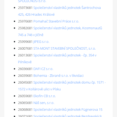
SPOLEČNOSTs.r.o.
25973681
Společenství vlastníků jednotek Šantrochova
425, 426 Hradec Králové
25976681
Pomahač Stavební Práce s.r.o.
25982681
Společenství vlastníků jednotek, Kosmonautů
745 a 746 v Jičíně
25999681
JIPEG s.r.o.
26007681
STA-MONT STAVEBNÍ SPOLEČNOST, s.r.o.
26013681
Společenství vlastníků jednotek - čp. 354 v
Pilníkově
26036681
DAFI CZ s.r.o.
26039681
Bohemia - Zbraně s.r.o. v likvidaci
26045681
Společenství vlastníků jednotek domu čp. 1571 -
1572 v Kollárově ulici v Písku
26059681
Ekofin CB s.r.o.
26065681
Náš sen, s.r.o.
26068681
Společenství vlastníků jednotek Fügnerova 15
26071681
Společenství vlastníků jednotek Bezdrevská 9,