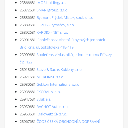
25866681
IMOS holding, a.s.
25872681
SMARTgroup, s.r.o.
25886681
Bytmont Frýdek-Místek, spol. s r.o.
25889681
ELPOS - Rýmařov, s.r.o.
25892681
KARDIO - NET s.r.o.
25901681
'Společenství vlastníků bytových jednotek
Břidličná, ul. Sokolovská 418-419'
25909681
Společenství vlastníků jednotek domu Příkazy
č.p. 122
25918681
Stavo & Sachs Kukleny s.r.o.
25921681
MICRORISC s.r.o.
25930681
Gekkon International s.r.o.
25938681
EKORAL s. r. o.
25947681
Sylak a.s.
25950681
RACHOT Auto s.r.o.
25953681
Kralowetz ČR s.r.o.
25967681
ČODS ČESKÁ OBCHODNÍ A DOPRAVNÍ