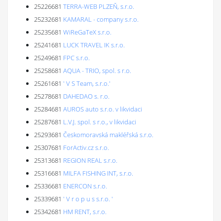
25226681
TERRA-WEB PLZEŇ, s.r.o.
25232681
KAMARAL - company s.r.o.
25235681
WiReGaTeX s.r.o.
25241681
LUCK TRAVEL IK s.r.o.
25249681
FPC s.r.o.
25258681
AQUA - TRIO, spol. s r.o.
25261681
' V S Team, s.r.o.'
25278681
DAHEDAO s. r.o.
25284681
AUROS auto s.r.o. v likvidaci
25287681
L.V.J. spol. s r.o., v likvidaci
25293681
Českomoravská makléřská s.r.o.
25307681
ForActiv.cz s.r.o.
25313681
REGION REAL s.r.o.
25316681
MILFA FISHING INT, s.r.o.
25336681
ENERCON s.r.o.
25339681
' V r o p u s s.r.o. '
25342681
HM RENT, s.r.o.