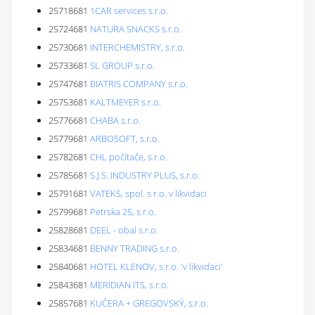
25718681
1CAR services s.r.o.
25724681
NATURA SNACKS s.r.o.
25730681
INTERCHEMISTRY, s.r.o.
25733681
SL GROUP s.r.o.
25747681
BIATRIS COMPANY s.r.o.
25753681
KALTMEYER s.r.o.
25776681
CHABA s.r.o.
25779681
ARBOSOFT, s.r.o.
25782681
CHL počítače, s.r.o.
25785681
S.J.S. INDUSTRY PLUS, s.r.o.
25791681
VATEKS, spol. s r.o. v likvidaci
25799681
Petrska 25, s.r.o.
25828681
DEEL - obal s.r.o.
25834681
BENNY TRADING s.r.o.
25840681
HOTEL KLENOV, s.r.o. 'v likvidaci'
25843681
MERIDIAN ITS, s.r.o.
25857681
KUČERA + GREGOVSKÝ, s.r.o.