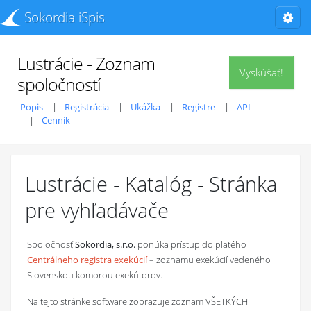
Sokordia iSpis
Lustrácie - Zoznam
Vyskúšať!
spoločností
Popis
Registrácia
Ukážka
Registre
API
Cenník
Lustrácie - Katalóg - Stránka
pre vyhľadávače
Spoločnosť
Sokordia, s.r.o.
ponúka prístup do platého
Centrálneho registra exekúcií
– zoznamu exekúcií vedeného
Slovenskou komorou exekútorov.
Na tejto stránke software zobrazuje zoznam VŠETKÝCH