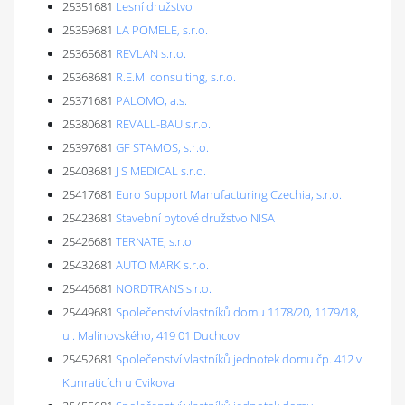
25351681
Lesní družstvo
25359681
LA POMELE, s.r.o.
25365681
REVLAN s.r.o.
25368681
R.E.M. consulting, s.r.o.
25371681
PALOMO, a.s.
25380681
REVALL-BAU s.r.o.
25397681
GF STAMOS, s.r.o.
25403681
J S MEDICAL s.r.o.
25417681
Euro Support Manufacturing Czechia, s.r.o.
25423681
Stavební bytové družstvo NISA
25426681
TERNATE, s.r.o.
25432681
AUTO MARK s.r.o.
25446681
NORDTRANS s.r.o.
25449681
Společenství vlastníků domu 1178/20, 1179/18,
ul. Malinovského, 419 01 Duchcov
25452681
Společenství vlastníků jednotek domu čp. 412 v
Kunraticích u Cvikova