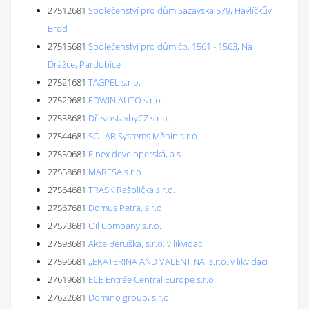
27512681
Společenství pro dům Sázavská 579, Havlíčkův
Brod
27515681
Společenství pro dům čp. 1561 - 1563, Na
Drážce, Pardubice
27521681
TAGPEL s.r.o.
27529681
EDWIN AUTO s.r.o.
27538681
DřevostavbyCZ s.r.o.
27544681
SOLAR Systems Měnín s.r.o.
27550681
Finex developerská, a.s.
27558681
MARESA s.r.o.
27564681
TRASK Rašplička s.r.o.
27567681
Domus Petra, s.r.o.
27573681
Oil Company s.r.o.
27593681
Akce Beruška, s.r.o. v likvidaci
27596681
,,EKATERINA AND VALENTINA' s.r.o. v likvidaci
27619681
ECE Entrée Central Europe s.r.o.
27622681
Domino group, s.r.o.