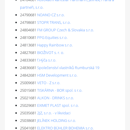
partneři, s.r.o.
24790681
NOANO CZ s.r.o.
24798681
STOPR TRANS, s.r.o.
24804681
FM GROUP Czech & Slovakia s.r.o.
24810681
PPG Equities s.r.o.
24813681
Happy Rainbow s.r.o.
24827681
BIOŽIVOT s. r. o.
24833681
f.Hýča s.r.o.
24836681
Společenství vlastníků Rumburská 19
24842681
HSM Development s.r.o.
25009681
VETO - Z s.r.o.
25015681
TISKÁRNA - BOR spol. s r.o.
25021681
ALKON - DRINKS s.r.o.
25029681
EXIMET PLAST spol. s r.o.
25035681
2JZ, s.r.o. - v likvidaci
25038681
JELÍNEK HOLDING s.r.o.
25041681
ELEKTRO BÜHLER BOHEMIA s.r.o.