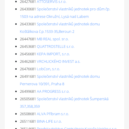
26427681
ATTOSERVIS s.r.o.
26430681
Společenství vlastníků jednotek pro dům čp.
1503 na adrese Okružní, Lysá nad Labem
26433681
Společenství vlastníků jednotek domu
Košťálkova č.p.1533-35,Beroun 2
26447681
MB REAL spol. sr.o.
26453681
QUATTROSTELLE s.r.o.
26456681
KEPA IMPORT, s.r.o.
26462681
VRCHLICKÉHO INVEST a.s.
26476681
LobCon, s.r.o.
26491681
Společenství vlastníků jednotek domu
Pernerova 10/391, Praha 8
26499681
AA PROGRESS s.r.o.
26505681
Společenství vlastníků jednotek Šumperská
357,358,359
26508681
ALVA Příbram s.r.o.
26511681
BINA-LIFE s.r.o.
26514681
Predstavitelstvo Centralnoje Kazače Vojsko s.r.o.