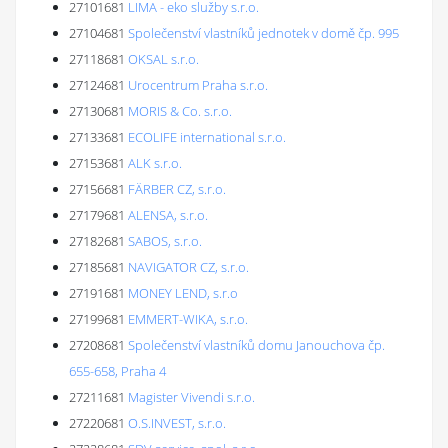
27101681
LIMA - eko služby s.r.o.
27104681
Společenství vlastníků jednotek v domě čp. 995
27118681
OKSAL s.r.o.
27124681
Urocentrum Praha s.r.o.
27130681
MORIS & Co. s.r.o.
27133681
ECOLIFE international s.r.o.
27153681
ALK s.r.o.
27156681
FÄRBER CZ, s.r.o.
27179681
ALENSA, s.r.o.
27182681
SABOS, s.r.o.
27185681
NAVIGATOR CZ, s.r.o.
27191681
MONEY LEND, s.r.o
27199681
EMMERT-WIKA, s.r.o.
27208681
Společenství vlastníků domu Janouchova čp.
655-658, Praha 4
27211681
Magister Vivendi s.r.o.
27220681
O.S.INVEST, s.r.o.