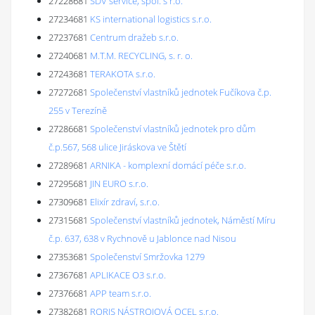
27228681
SDV service, spol. s r.o.
27234681
KS international logistics s.r.o.
27237681
Centrum dražeb s.r.o.
27240681
M.T.M. RECYCLING, s. r. o.
27243681
TERAKOTA s.r.o.
27272681
Společenství vlastníků jednotek Fučíkova č.p.
255 v Terezíně
27286681
Společenství vlastníků jednotek pro dům
č.p.567, 568 ulice Jiráskova ve Štětí
27289681
ARNIKA - komplexní domácí péče s.r.o.
27295681
JIN EURO s.r.o.
27309681
Elixír zdraví, s.r.o.
27315681
Společenství vlastníků jednotek, Náměstí Míru
č.p. 637, 638 v Rychnově u Jablonce nad Nisou
27353681
Společenství Smržovka 1279
27367681
APLIKACE O3 s.r.o.
27376681
APP team s.r.o.
27382681
RORIS NÁSTROJOVÁ OCEL s.r.o.