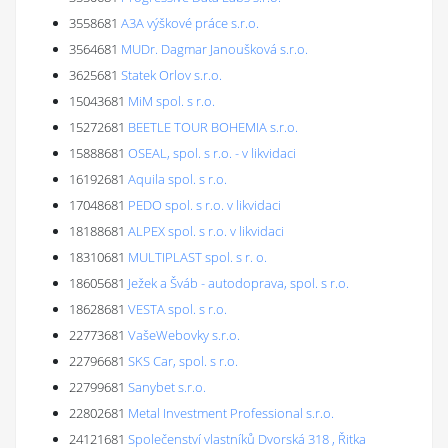
3558681
A3A výškové práce s.r.o.
3564681
MUDr. Dagmar Janoušková s.r.o.
3625681
Statek Orlov s.r.o.
15043681
MiM spol. s r.o.
15272681
BEETLE TOUR BOHEMIA s.r.o.
15888681
OSEAL, spol. s r.o. - v likvidaci
16192681
Aquila spol. s r.o.
17048681
PEDO spol. s r.o. v likvidaci
18188681
ALPEX spol. s r.o. v likvidaci
18310681
MULTIPLAST spol. s r. o.
18605681
Ježek a Šváb - autodoprava, spol. s r.o.
18628681
VESTA spol. s r.o.
22773681
VašeWebovky s.r.o.
22796681
SKS Car, spol. s r.o.
22799681
Sanybet s.r.o.
22802681
Metal Investment Professional s.r.o.
24121681
Společenství vlastníků Dvorská 318 , Řitka