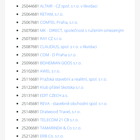
25044681
ALTAIR - CZ spol. s r.o. v likvidaci
25064681
RETAM, s.r.o.
25067681
COMTEL Praha, s.r.o.
25070681
MK - DIRECT, společnost s ručením omezeným
25073681
RAY CZ s.r.o.
25087681
CLAUDIUS, spol. s r.o. v likvidaci
25093681
COM - D Praha s.r.o.
25096681
BOHEMIAN GODS s.r.o.
25102681
AWEL s.r.o.
25116681
Pražská stavební a realitní, spol. s r.o.
25122681
Klub přátel Skotska s.r.o.
25131681
EDIT CZECH a.s.
25145681
REVA - stavebně obchodní spol. s r.o.
25148681
Dratwood Travel, s.r.o.
25160681
TELECOM 21 CB s.r.o.
25206681
TAMARINDA & Co s.r.o.
25212681
ERB Co. s.r.o.