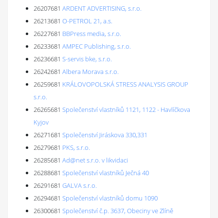
26207681
ARDENT ADVERTISING, s.r.o.
26213681
O-PETROL 21, a.s.
26227681
BBPress media, s.r.o.
26233681
AMPEC Publishing, s.r.o.
26236681
S-servis bke, s.r.o.
26242681
Albera Morava s.r.o.
26259681
KRÁLOVOPOLSKÁ STRESS ANALYSIS GROUP
s.r.o.
26265681
Společenství vlastníků 1121, 1122 - Havlíčkova
Kyjov
26271681
Společenství Jiráskova 330,331
26279681
PKS, s.r.o.
26285681
Ad@net s.r.o. v likvidaci
26288681
Společenství vlastníků Ječná 40
26291681
GALVA s.r.o.
26294681
Společenství vlastníků domu 1090
26300681
Společenství č.p. 3637, Obeciny ve Zlíně