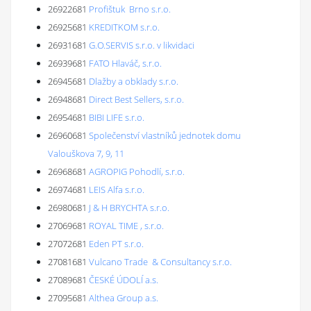
26922681
Profištuk Brno s.r.o.
26925681
KREDITKOM s.r.o.
26931681
G.O.SERVIS s.r.o. v likvidaci
26939681
FATO Hlaváč, s.r.o.
26945681
Dlažby a obklady s.r.o.
26948681
Direct Best Sellers, s.r.o.
26954681
BIBI LIFE s.r.o.
26960681
Společenství vlastníků jednotek domu
Valouškova 7, 9, 11
26968681
AGROPIG Pohodlí, s.r.o.
26974681
LEIS Alfa s.r.o.
26980681
J & H BRYCHTA s.r.o.
27069681
ROYAL TIME , s.r.o.
27072681
Eden PT s.r.o.
27081681
Vulcano Trade & Consultancy s.r.o.
27089681
ČESKÉ ÚDOLÍ a.s.
27095681
Althea Group a.s.