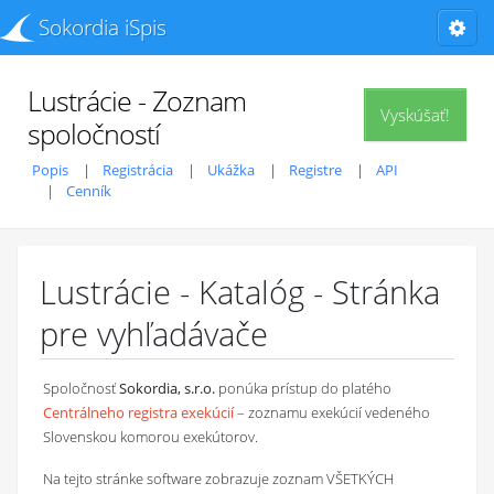
Sokordia iSpis
Lustrácie - Zoznam
Vyskúšať!
spoločností
Popis
Registrácia
Ukážka
Registre
API
Cenník
Lustrácie - Katalóg - Stránka
pre vyhľadávače
Spoločnosť
Sokordia, s.r.o.
ponúka prístup do platého
Centrálneho registra exekúcií
– zoznamu exekúcií vedeného
Slovenskou komorou exekútorov.
Na tejto stránke software zobrazuje zoznam VŠETKÝCH