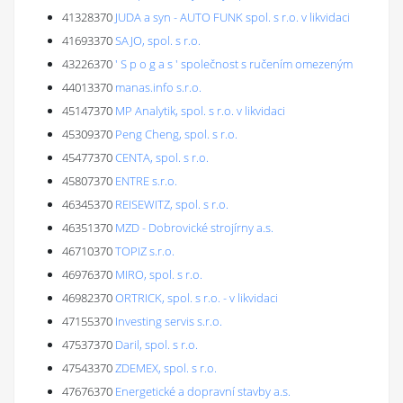
41328370
JUDA a syn - AUTO FUNK spol. s r.o. v likvidaci
41693370
SAJO, spol. s r.o.
43226370
' S p o g a s ' společnost s ručením omezeným
44013370
manas.info s.r.o.
45147370
MP Analytik, spol. s r.o. v likvidaci
45309370
Peng Cheng, spol. s r.o.
45477370
CENTA, spol. s r.o.
45807370
ENTRE s.r.o.
46345370
REISEWITZ, spol. s r.o.
46351370
MZD - Dobrovické strojírny a.s.
46710370
TOPIZ s.r.o.
46976370
MIRO, spol. s r.o.
46982370
ORTRICK, spol. s r.o. - v likvidaci
47155370
Investing servis s.r.o.
47537370
Daril, spol. s r.o.
47543370
ZDEMEX, spol. s r.o.
47676370
Energetické a dopravní stavby a.s.