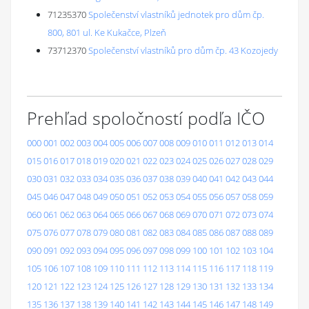
71235370
Společenství vlastníků jednotek pro dům čp.
800, 801 ul. Ke Kukačce, Plzeň
73712370
Společenství vlastníků pro dům čp. 43 Kozojedy
Prehľad spoločností podľa IČO
000
001
002
003
004
005
006
007
008
009
010
011
012
013
014
015
016
017
018
019
020
021
022
023
024
025
026
027
028
029
030
031
032
033
034
035
036
037
038
039
040
041
042
043
044
045
046
047
048
049
050
051
052
053
054
055
056
057
058
059
060
061
062
063
064
065
066
067
068
069
070
071
072
073
074
075
076
077
078
079
080
081
082
083
084
085
086
087
088
089
090
091
092
093
094
095
096
097
098
099
100
101
102
103
104
105
106
107
108
109
110
111
112
113
114
115
116
117
118
119
120
121
122
123
124
125
126
127
128
129
130
131
132
133
134
135
136
137
138
139
140
141
142
143
144
145
146
147
148
149