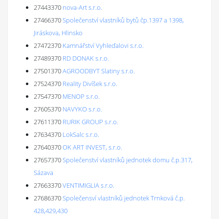
27443370
nova-Art s.r.o.
27466370
Společenství vlastníků bytů čp.1397 a 1398,
Jiráskova, Hlinsko
27472370
Kamnářství Vyhleďalovi s.r.o.
27489370
RD DONAK s.r.o.
27501370
AGROODBYT Slatiny s.r.o.
27524370
Reality Divíšek s.r.o.
27547370
MENOP s.r.o.
27605370
NAVYKO s.r.o.
27611370
RURIK GROUP s.r.o.
27634370
LokSalc s.r.o.
27640370
OK ART INVEST, s.r.o.
27657370
Společenství vlastníků jednotek domu č.p.317,
Sázava
27663370
VENTIMIGLIA s.r.o.
27686370
Společensví vlastníků jednotek Trnková č.p.
428,429,430