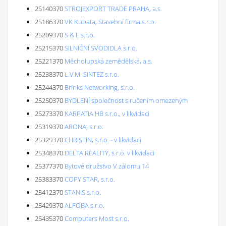
25140370
STROJEXPORT TRADE PRAHA, a.s.
25186370
VK Kubata, Stavební firma s.r.o.
25209370
S & E s.r.o.
25215370
SILNIČNÍ SVODIDLA s.r.o.
25221370
Měcholupská zemědělská, a.s.
25238370
L.V.M. SINTEZ s.r.o.
25244370
Brinks Networking, s.r.o.
25250370
BYDLENÍ společnost s ručením omezeným
25273370
KARPATIA HB s.r.o., v likvidaci
25319370
ARONA, s.r.o.
25325370
CHRISTIN, s.r.o. - v likvidaci
25348370
DELTA REALITY, s.r.o. v likvidaci
25377370
Bytové družstvo V zálomu 14
25383370
COPY STAR, s.r.o.
25412370
STANIS s.r.o.
25429370
ALFOBA s.r.o.
25435370
Computers Most s.r.o.