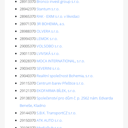
28913370
Bronco invest group s.r.o.
28942370
Stantum s.r.o.
28965370
RAK - EXIM s.r.o. v likvidaci
28971370
3R BOHEMIA, a.s.
28988370
OLVERA s.r.o.
28994370
LEMOK s.r.o.
29005370
VOLSOBO s.r.o.
29011370
LVIVSKÁ s.r.o.
29028370
MOCA INTERNATIONAL, s.r.o.
29034370
SEVERINI s.r.o.
29040370
Realitní společnost Bohemia, s.r.o.
29115370
Centrum barev Přeštice s.r.o.
29121370
EKOFARMA BÍLEK, s.r.o.
29138370
Společenství pro dům č. p. 2562 nám. Edvarda
Beneše, Kladno
29144370
S.B.K. TransportCZ s.r.o.
29150370
ATK AUTO s.r.o.
29196370
MediaPub s.r.o.