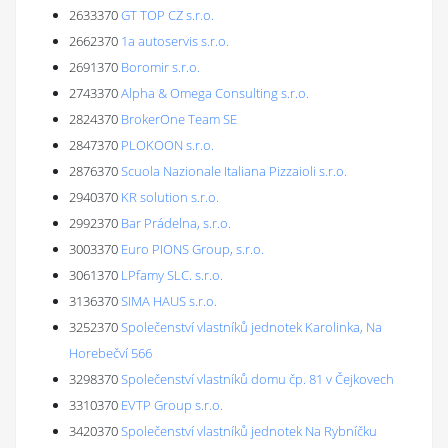
2633370
GT TOP CZ s.r.o.
2662370
1a autoservis s.r.o.
2691370
Boromir s.r.o.
2743370
Alpha & Omega Consulting s.r.o.
2824370
BrokerOne Team SE
2847370
PLOKOON s.r.o.
2876370
Scuola Nazionale Italiana Pizzaioli s.r.o.
2940370
KR solution s.r.o.
2992370
Bar Prádelna, s.r.o.
3003370
Euro PIONS Group, s.r.o.
3061370
LPfamy SLC. s.r.o.
3136370
SIMA HAUS s.r.o.
3252370
Společenství vlastníků jednotek Karolinka, Na
Horebečví 566
3298370
Společenství vlastníků domu čp. 81 v Čejkovech
3310370
EVTP Group s.r.o.
3420370
Společenství vlastníků jednotek Na Rybníčku