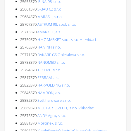
25655370
IRINA-98 s.r.o.
25661370
S-BAU CZ s.r.o.
25684370
MARASIL, s.r.o.
25707370
ASTRUM 98, spol. s r.o.
25713370
eMARKET, a.s.
25759370
H + Z MARKET spol. s r.o. v likvidaci
25765370
HAIVINH s.r.o.
25771370
BAKARE GS Opletalova s.r.o.
25788370
NANOMED s.r.o.
25794370
TEKOPIT s.r.o.
25817370
FERRAM, a.s.
25823370
HARPOLDING s.r.o.
25846370
NAMRON, a.s.
25852370
Svět hardware s.r.o.
25869370
MULTIART.CZECH, s.r.o 'v likvidaci'
25875370
ANDY Agro, s.r.o.
25881370
Morcinek, s.r.o.
25898370
'Společenství vlastníků bytových jednotek