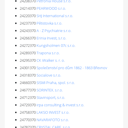
24208370
Petronia House s.r.o.
24214370
PEARWOOD s.r.o.
24220370
SHJ International s.r.o.
24237370
Pětistovka s.r.o.
24243370
A - Z Psychiatrie s.r.o.
24266370
Erinia Invest, s.r.o.
24272370
Kungsholmen 07c s.r.o.
24289370
Trapona s.r.o.
24295370
CK iWalker s. r. o.
24301370
Společenství pro dům 1862 - 1863 Břevnov
24318370
Socialove s.r.o.
24660370
SISMI Praha, spol. s r.o.
24677370
SORINTEX. s.r.o.
24712370
Stavinsport, s.r.o.
24729370
irpa consulting & invest s.r.o.
24758370
LAKSO INVEST s.r.o.
24770370
NAVARAFOTO s.r.o.
24787370
CRYSTAL CARE, s.r.o.