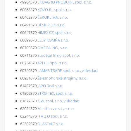
49904370
EKOAGRO PRODUKT, spol. s r.o.
60068370
KOVO-RL spol. s r.o.
60462370
ČEKOKLIMA, s.r.o.
60491370
DESK PLUS s.r.o.
60647370
HIMEX CZ, spol. s r.o.
60699370
LESY KOMŇA s.r.o.
60705370
OMEGA ING., s.r.o.
60711370
EuroStar Brno spol. s r.o.
60734370
APECO spol. s r.o.
60740370
LAMAR TRADE spol. s r.o., v likvidaci
60931370
Železnohorské strojírny, s.r.o.
61457370
JAPO Real s.r.o.
61509370
STRO-TEX, spol. s r.o.
61677370
K.W. spol. s r.o. v likvidaci
62024370
M e d i n v e s t , s. r. o.
62244370
H A Z O spol. s r.o.
62302370
SILASFALT s.r.o.