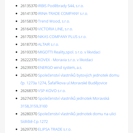
26135370
IRBIS Poděbrady 544, s.r.o.
26141370
IRINA-TRADE COMPANY s.r.o.
26158370
Trend Wood, s.r.o.
26164370
VICTORIA LINE, s.r.o.
26170370
NIKAS COMPANY PLUS s.r.o.
26187370
ALTAIR s.r.o.
26193370
MIGOTTI Reality,spol. s r.o. v likvidaci
26222370
KOVEX - Moravia s.r.o. v likvidaci
26239370
ENERGO wind system, a.s.
26245370
Společenství vlastníků bytových jednotek domu
čp. 1273a 1274, Šafaříkova ul.Moravské Budějovice
26268370
VSP-KOVO s.r.o.
26274370
Společenství vlastníků jednotek Moravská
3158,3159,3160
26280370
Společenství vlastníků jednotek domu na ulici
Sídliště č.p.1272
26297370
ELIPSA TRADE s.r.o.