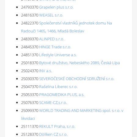
24793370
Grapelen plus s.r.o.
24816370
WEASEL s.r.o.
24822370
Společenství vlastníků jednotek domu Na
Radouči 1465, 1466, Mladá Boleslav
24839370
ALINPED s.r.o.
24845370
HINGE Trade s.r.o.
24851370
Lifestyle Universe a.s.
25018370
Bytové družstvo, Nebeského 2089, Česká Lípa
25024370
INV a.s.
25030370
SEVEROČESKÉ OBCHODNÍ SDRUŽENÍ s.r.o.
25047370
Rašelina Liberec s.r.o.
25053370
PRAGOMEDIKA PLUS, a.s.
25076370
SCAME-CZ,s.r.o.
25099370
WORLD TRADING AND MARKETING spol. s r.o. v
likvidaci
25111370
REKULT Praha, s.r.o.
25128370
Döllken CZ s.r.o.