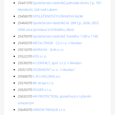
25441370
Společenství vlastníků jednotek domu č.p. 707
Mezidomí, Ústí nad Labem
25458370
SPOLEČENSTVÍ PUŠKINOVA 84,96
25464370
Společenství vlastníků bl. 289 č.p. 2656, 2657,
2658 ulice Jaroslava Vrchlického, Most
25470370
Společenství vlastníků Tolstého 1189 a 1190
25493370
METALTRADE - CZ s.r.o. v likvidaci
25516370
MORAVIA - SUN s.r.o.
25522370
KDS s.r.o.
25539370
A CONTACT, spol. s r.o. v likvidaci
25551370
DOZEMONT s.r.o. 'v likvidaci'
25568370
C.W.I.HOLDING a.s.
25574370
BK stroje s.r.o.
25626370
ROGER s.r.o.
25632370
HR PROTECTION, společnost s ručením
omezeným
25649370
ARROW PRAGUE s.r.o.