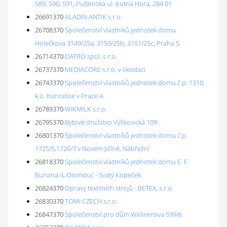
589, 590, 591, Puškinská ul. Kutná Hora, 284 01
26691370
ALADIN ANTIK s.r.o.
26708370
Společenství vlastníků jednotek domu
Holečkova 3149/25a, 3150/25b, 3151/25c, Praha 5
26714370
DATRO spol. s r.o.
26737370
MEDIACORE s.r.o. v likvidaci
26743370
Společenství vlastníků jednotek domu č.p. 1310,
k.ú. Kunratice v Praze 4
26789370
WIKMILK s.r.o.
26795370
Bytové družstvo Výškovická 109
26801370
Společenství vlastníků jednotek domu č.p.
1725/5,1726/7 v Novém Jičíně, Nábřežní
26818370
Společenství vlastníků jednotek domu E. F.
Buriana 4, Olomouc - Svatý Kopeček
26824370
Opravy textilních strojů - BETEX, s.r.o.
26830370
TOMI CZECH s.r.o.
26847370
Společenství pro dům Wellnerova 599/6