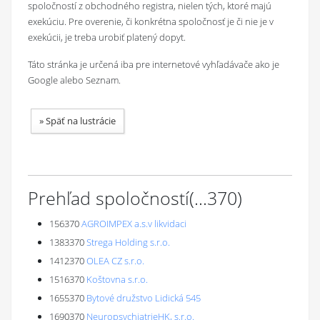
spoločností z obchodného registra, nielen tých, ktoré majú
exekúciu. Pre overenie, či konkrétna spoločnosť je či nie je v
exekúcii, je treba urobiť platený dopyt.
Táto stránka je určená iba pre internetové vyhľadávače ako je
Google alebo Seznam.
»
Späť na lustrácie
Prehľad spoločností
(...
370
)
156370
AGROIMPEX a.s.v likvidaci
1383370
Strega Holding s.r.o.
1412370
OLEA CZ s.r.o.
1516370
Koštovna s.r.o.
1655370
Bytové družstvo Lidická 545
1690370
NeuropsychiatrieHK, s.r.o.