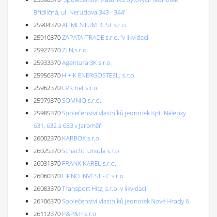
Břidličná, ul. Nerudova 343 - 344'
25904370
ALIMENTUM REST s.r.o.
25910370
ZAPATA-TRADE s.r.o. 'v likvidaci'
25927370
ZLN,s.r.o.
25933370
Agentura 3K s.r.o.
25956370
H + K ENERGOSTEEL, s.r.o.
25962370
LVK net s.r.o.
25979370
SOMNIO s.r.o.
25985370
Společenství vlastníků jednotek Kpt. Nálepky
631, 632 a 633 v Jaroměři
26002370
KARBOX s.r.o.
26025370
Schächtl Ursula s.r.o.
26031370
FRANK KAREL s.r.o.
26060370
LIPNO INVEST - C s.r.o.
26083370
Transport Hitz, s.r.o. v likvidaci
26106370
Společenství vlastníků jednotek Nové Hrady 6
26112370
P&P&H s.r.o.