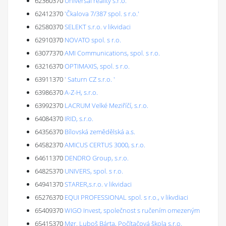
62360370
Universal reality s.r.o.
62412370
'Čkalova 7/387 spol. s r.o.'
62580370
SELEKT s.r.o. v likvidaci
62910370
NOVATO spol. s r.o.
63077370
AMI Communications, spol. s r.o.
63216370
OPTIMAXIS, spol. s r.o.
63911370
' Saturn CZ s.r.o. '
63986370
A-Z-H, s.r.o.
63992370
LACRUM Velké Meziříčí, s.r.o.
64084370
IRID, s.r.o.
64356370
Bílovská zemědělská a.s.
64582370
AMICUS CERTUS 3000, s.r.o.
64611370
DENDRO Group, s.r.o.
64825370
UNIVERS, spol. s r.o.
64941370
STARER,s.r.o. v likvidaci
65276370
EQUI PROFESSIONAL spol. s r.o., v likvdiaci
65409370
WIGO Invest, společnost s ručením omezeným
65415370
Mgr. Luboš Bárta, Počítačová škola s.r.o.