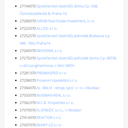
27194370
Společenství vlastníků domu č.p. 938,
Černokostelecká 8, Praha 10
27200370
KIRKBI Real Estate Investment, s.r.o.
27223370
ALLOS, s.r.o.
27252370
Společenství vlastníků jednotek Bryksova č.p.
946 - 950, Praha14
27269370
BENTERM, s.r.o.
27275370
Společenství vlastníků jednotek domu č.p. 687/8,
v ulici Jungmannova, v obci Děčín
27281370
PREMIASPED s.r.o.
27298370
Pozemní stavitelství s.r.o.
27304370
AL. BALIV - stroje, spol. s r.o. v likvidaci
27333370
BUISMAN-REAL s.r.o.
27362370
M.C.B. Properties s.r.o.
27379370
ELSPEEDY, s.r.o., 'v likvidaci'
27414370
REACTOR s.r.o.
27437370
BANFF-CZ s.r.o.