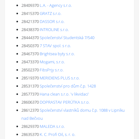
28409370
L.A. - Agency s.r.o.
28415370
GRATZ s.r.o.
28421370
DASSOR s.r.o.
28438370
INTROLINE s.r.o.
28444370
Společenství Studentská 7/540
28450370
7 STAV spol. s r.o.
28467370
Brightsea byty s.r.o.
28473370
Mogami, s.r.o.
28502370
FibsPrjy s.r.o.
28519370
MERIDIENS PLUS s.r.o.
28531370
Společenství pro dům č.p. 1428
28577370
Hana clean s.r.o. 'v likvidaci'
28606370
DOPRASTAV PERÚTKA s.r.o.
28612370
Společenství vlastníků domu č.p. 1088 v Lipníku
nad Bečvou
28629370
MALEDA s.r.o.
28635370
K. C. Profi Oil, s. r. o.