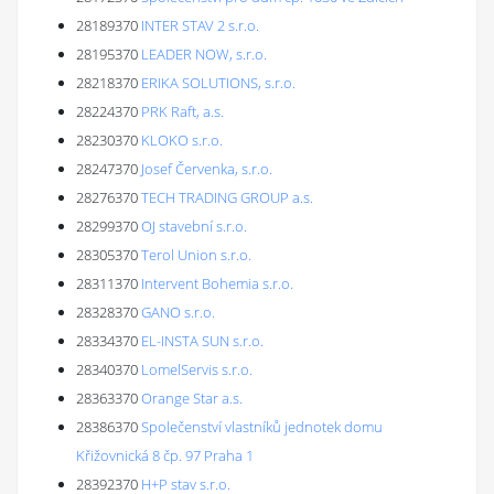
28189370
INTER STAV 2 s.r.o.
28195370
LEADER NOW, s.r.o.
28218370
ERIKA SOLUTIONS, s.r.o.
28224370
PRK Raft, a.s.
28230370
KLOKO s.r.o.
28247370
Josef Červenka, s.r.o.
28276370
TECH TRADING GROUP a.s.
28299370
OJ stavební s.r.o.
28305370
Terol Union s.r.o.
28311370
Intervent Bohemia s.r.o.
28328370
GANO s.r.o.
28334370
EL-INSTA SUN s.r.o.
28340370
LomelServis s.r.o.
28363370
Orange Star a.s.
28386370
Společenství vlastníků jednotek domu
Křižovnická 8 čp. 97 Praha 1
28392370
H+P stav s.r.o.