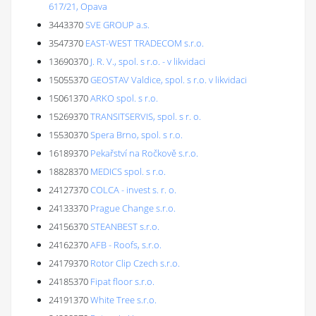
617/21, Opava
3443370
SVE GROUP a.s.
3547370
EAST-WEST TRADECOM s.r.o.
13690370
J. R. V., spol. s r.o. - v likvidaci
15055370
GEOSTAV Valdice, spol. s r.o. v likvidaci
15061370
ARKO spol. s r.o.
15269370
TRANSITSERVIS, spol. s r. o.
15530370
Spera Brno, spol. s r.o.
16189370
Pekařství na Ročkově s.r.o.
18828370
MEDICS spol. s r.o.
24127370
COLCA - invest s. r. o.
24133370
Prague Change s.r.o.
24156370
STEANBEST s.r.o.
24162370
AFB - Roofs, s.r.o.
24179370
Rotor Clip Czech s.r.o.
24185370
Fipat floor s.r.o.
24191370
White Tree s.r.o.