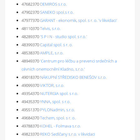
47682370
DEMIROS s.r.o.
47902370
SANEKO spol.s r.o.
47977370
GARANT - ekonomik, spol. s r. o. 'v likvidaci'
48110370
Telvis, s.r.o.
48289370
'S P I N - studio spol. s r.o.'
48399370
Capital spol. s r. o.
48538370
AMPLE, s.r.o.
48949370
'Centrum pro léčbu a prevenci srdečních a
cévních onemocnění Kladno, s.r.o.'
49018370
NÁKUPNÍ STŘEDISKO BENEŠOV s.r.o.
49099370
VIKTOR, s.r.o.
49354370
NUTERGIA spol. s r.o.
49435370
YNNA, spol. s r.o.
49551370
PYLONadmin, s.r.o.
49684370
Techem, spol. s r. o.
49788370
KOHEL - Folmava s.r.o.
49823370
REKO Sedlčany s.r.o. v likvidaci