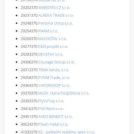
29202370
WEBSITES.CZ s.r.o.
29231370
ALREKA TRADE s.r.o.
29248370
Persona Unica s.r.o.
29254370
KNAM s.r.o.
29260370
MACHSTAV s.r.o.
29277370
E&N projekt s.r.o.
29283370
DEVSTAV s.r.o.
29306370
Courage Group s.r.o.
29312370
TEMA Servis, s.r.o.
29358370
PVDM Trade, s.r.o.
29364370
VAPORSHOP s.r.o.
29370370
MUDr. Hana Pospíšilová s.r.o.
29393370
PlyVoTop s.r.o.
29416370
PSH Rent s.r.o.
29451370
AVEO BENEFIT s.r.o.
40524370
Pilsen metal s.r.o.
41033370
KS - pokladní systémy, spol. s r.o.