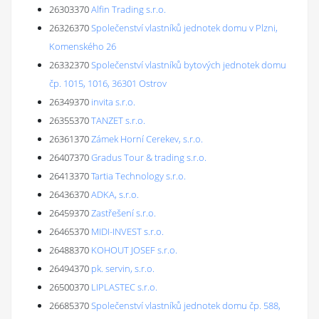
26303370
Alfin Trading s.r.o.
26326370
Společenství vlastníků jednotek domu v Plzni,
Komenského 26
26332370
Společenství vlastníků bytových jednotek domu
čp. 1015, 1016, 36301 Ostrov
26349370
invita s.r.o.
26355370
TANZET s.r.o.
26361370
Zámek Horní Cerekev, s.r.o.
26407370
Gradus Tour & trading s.r.o.
26413370
Tartia Technology s.r.o.
26436370
ADKA, s.r.o.
26459370
Zastřešení s.r.o.
26465370
MIDI-INVEST s.r.o.
26488370
KOHOUT JOSEF s.r.o.
26494370
pk. servin, s.r.o.
26500370
LIPLASTEC s.r.o.
26685370
Společenství vlastníků jednotek domu čp. 588,