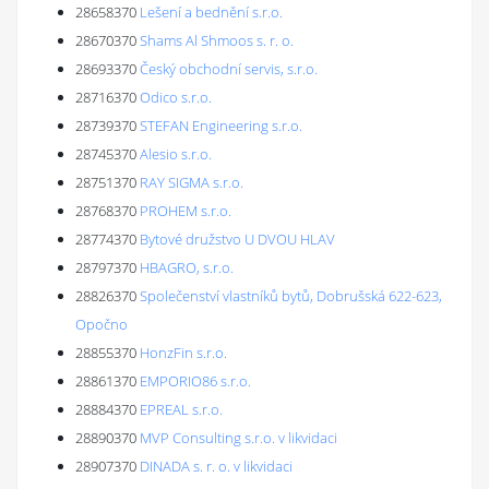
28658370
Lešení a bednění s.r.o.
28670370
Shams Al Shmoos s. r. o.
28693370
Český obchodní servis, s.r.o.
28716370
Odico s.r.o.
28739370
STEFAN Engineering s.r.o.
28745370
Alesio s.r.o.
28751370
RAY SIGMA s.r.o.
28768370
PROHEM s.r.o.
28774370
Bytové družstvo U DVOU HLAV
28797370
HBAGRO, s.r.o.
28826370
Společenství vlastníků bytů, Dobrušská 622-623,
Opočno
28855370
HonzFin s.r.o.
28861370
EMPORIO86 s.r.o.
28884370
EPREAL s.r.o.
28890370
MVP Consulting s.r.o. v likvidaci
28907370
DINADA s. r. o. v likvidaci