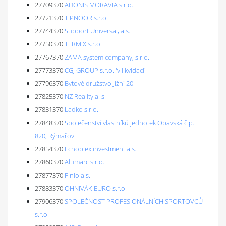
27709370
ADONIS MORAVIA s.r.o.
27721370
TIPNOOR s.r.o.
27744370
Support Universal, a.s.
27750370
TERMIX s.r.o.
27767370
ZAMA system company, s.r.o.
27773370
CGJ GROUP s.r.o. 'v likvidaci'
27796370
Bytové družstvo Jižní 20
27825370
NZ Reality a. s.
27831370
Ladko s.r.o.
27848370
Společenství vlastníků jednotek Opavská č.p.
820, Rýmařov
27854370
Echoplex investment a.s.
27860370
Alumarc s.r.o.
27877370
Finio a.s.
27883370
OHNIVÁK EURO s.r.o.
27906370
SPOLEČNOST PROFESIONÁLNÍCH SPORTOVCŮ
s.r.o.