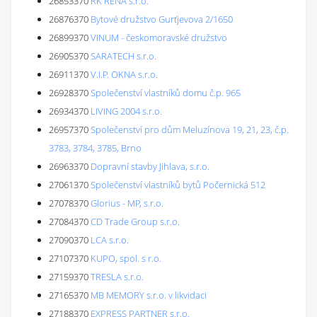
26853370
RK RENA s.r.o.
26876370
Bytové družstvo Gurťjevova 2/1650
26899370
VINUM - českomoravské družstvo
26905370
SARATECH s.r.o.
26911370
V.I.P. OKNA s.r.o.
26928370
Společenství vlastníků domu č.p. 965
26934370
LIVING 2004 s.r.o.
26957370
Společenství pro dům Meluzínova 19, 21, 23, č.p.
3783, 3784, 3785, Brno
26963370
Dopravní stavby Jihlava, s.r.o.
27061370
Společenství vlastníků bytů Počernická 512
27078370
Glorius - MP, s.r.o.
27084370
CD Trade Group s.r.o.
27090370
LCA s.r.o.
27107370
KUPO, spol. s r.o.
27159370
TRESLA s.r.o.
27165370
MB MEMORY s.r.o. v likvidaci
27188370
EXPRESS PARTNER s.r.o.