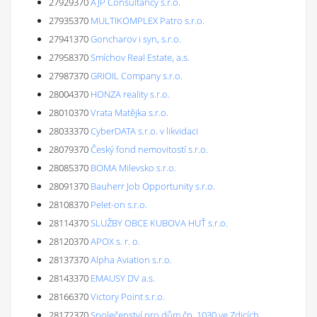
27929370
AJP Consultancy s.r.o.
27935370
MULTIKOMPLEX Patro s.r.o.
27941370
Goncharov i syn, s.r.o.
27958370
Smíchov Real Estate, a.s.
27987370
GRIOIL Company s.r.o.
28004370
HONZA reality s.r.o.
28010370
Vrata Matějka s.r.o.
28033370
CyberDATA s.r.o. v likvidaci
28079370
Český fond nemovitostí s.r.o.
28085370
BOMA Milevsko s.r.o.
28091370
Bauherr Job Opportunity s.r.o.
28108370
Pelet-on s.r.o.
28114370
SLUŽBY OBCE KUBOVA HUŤ s.r.o.
28120370
APOX s. r. o.
28137370
Alpha Aviation s.r.o.
28143370
EMAUSY DV a.s.
28166370
Victory Point s.r.o.
28172370
Společenství pro dům čp. 1030 ve Zdicích