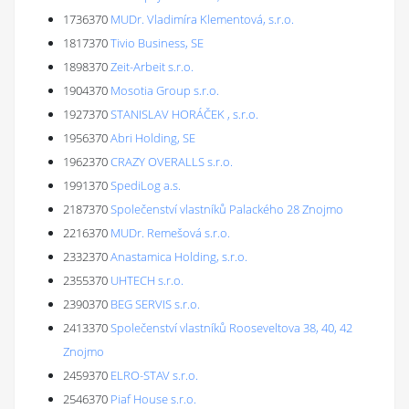
1736370
MUDr. Vladimíra Klementová, s.r.o.
1817370
Tivio Business, SE
1898370
Zeit-Arbeit s.r.o.
1904370
Mosotia Group s.r.o.
1927370
STANISLAV HORÁČEK , s.r.o.
1956370
Abri Holding, SE
1962370
CRAZY OVERALLS s.r.o.
1991370
SpediLog a.s.
2187370
Společenství vlastníků Palackého 28 Znojmo
2216370
MUDr. Remešová s.r.o.
2332370
Anastamica Holding, s.r.o.
2355370
UHTECH s.r.o.
2390370
BEG SERVIS s.r.o.
2413370
Společenství vlastníků Rooseveltova 38, 40, 42
Znojmo
2459370
ELRO-STAV s.r.o.
2546370
Piaf House s.r.o.