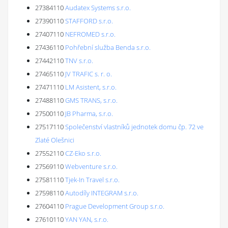
27384110
Audatex Systems s.r.o.
27390110
STAFFORD s.r.o.
27407110
NEFROMED s.r.o.
27436110
Pohřební služba Benda s.r.o.
27442110
TNV s.r.o.
27465110
JV TRAFIC s. r. o.
27471110
LM Asistent, s.r.o.
27488110
GMS TRANS, s.r.o.
27500110
JB Pharma, s.r.o.
27517110
Společenství vlastníků jednotek domu čp. 72 ve
Zlaté Olešnici
27552110
CZ-Eko s.r.o.
27569110
Webventure s.r.o.
27581110
Tjek-In Travel s.r.o.
27598110
Autodíly INTEGRAM s.r.o.
27604110
Prague Development Group s.r.o.
27610110
YAN YAN, s.r.o.