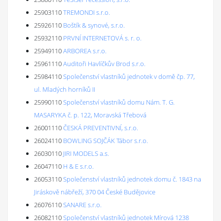
25903110
TREMONDI s.r.o.
25926110
Boštík & synové, s.r.o.
25932110
PRVNÍ INTERNETOVÁ s. r. o.
25949110
ARBOREA s.r.o.
25961110
Auditoři Havlíčkův Brod s.r.o.
25984110
Společenství vlastníků jednotek v domě čp. 77,
ul. Mladých horníků II
25990110
Společenství vlastníků domu Nám. T. G.
MASARYKA č. p. 122, Moravská Třebová
26001110
ČESKÁ PREVENTIVNÍ, s.r.o.
26024110
BOWLING SOJČÁK Tábor s.r.o.
26030110
JIRI MODELS a.s.
26047110
H & E s.r.o.
26053110
Společenství vlastníků jednotek domu č. 1843 na
Jiráskově nábřeží, 370 04 České Budějovice
26076110
SANARE s.r.o.
26082110
Společenství vlastníků jednotek Mírová 1238