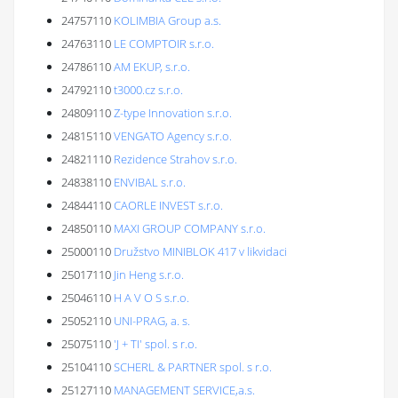
24757110
KOLIMBIA Group a.s.
24763110
LE COMPTOIR s.r.o.
24786110
AM EKUP, s.r.o.
24792110
t3000.cz s.r.o.
24809110
Z-type Innovation s.r.o.
24815110
VENGATO Agency s.r.o.
24821110
Rezidence Strahov s.r.o.
24838110
ENVIBAL s.r.o.
24844110
CAORLE INVEST s.r.o.
24850110
MAXI GROUP COMPANY s.r.o.
25000110
Družstvo MINIBLOK 417 v likvidaci
25017110
Jin Heng s.r.o.
25046110
H A V O S s.r.o.
25052110
UNI-PRAG, a. s.
25075110
'J + TI' spol. s r.o.
25104110
SCHERL & PARTNER spol. s r.o.
25127110
MANAGEMENT SERVICE,a.s.