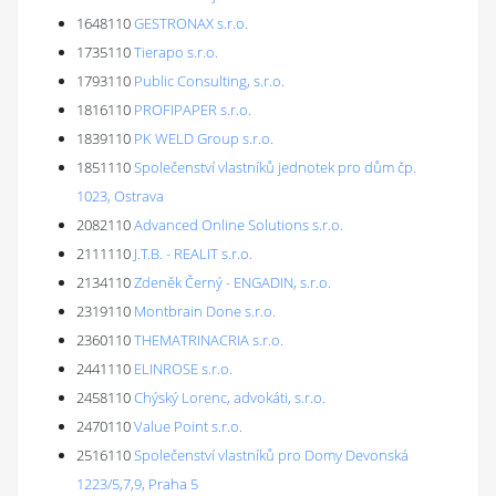
1648110
GESTRONAX s.r.o.
1735110
Tierapo s.r.o.
1793110
Public Consulting, s.r.o.
1816110
PROFIPAPER s.r.o.
1839110
PK WELD Group s.r.o.
1851110
Společenství vlastníků jednotek pro dům čp.
1023, Ostrava
2082110
Advanced Online Solutions s.r.o.
2111110
J.T.B. - REALIT s.r.o.
2134110
Zdeněk Černý - ENGADIN, s.r.o.
2319110
Montbrain Done s.r.o.
2360110
THEMATRINACRIA s.r.o.
2441110
ELINROSE s.r.o.
2458110
Chýský Lorenc, advokáti, s.r.o.
2470110
Value Point s.r.o.
2516110
Společenství vlastníků pro Domy Devonská
1223/5,7,9, Praha 5