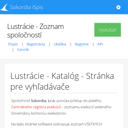
Sokordia iSpis
Lustrácie - Zoznam
Vyskúšať!
spoločností
Popis
Registrácia
Ukážka
Registre
API
Cenník
Lustrácie - Katalóg - Stránka
pre vyhľadávače
Spoločnosť
Sokordia, s.r.o.
ponúka prístup do platého
Centrálneho registra exekúcií
– zoznamu exekúcií vedeného
Slovenskou komorou exekútorov.
Na tejto stránke software zobrazuje zoznam VŠETKÝCH