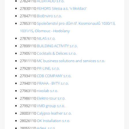
27824110
ACERTADO s.r.o.
27830110
REHORS Silesia a.s. 'v likvidaci'
27847110
BioEnviro s.r.o.
27853110
Společenství pro dům tř. Kosmonautů 1030/13,
1031/15, Olomouc - Hodolany
27876110
NILAS s.r.o.
27899110
BUILDING ACTIVITY s.r.o.
27905110
Cocktails & Delices s.r.o.
27911110
MC business solutions and services s.r.o.
27928110
PR-LINE, s.r.o.
27934110
CDB COMPANY s.r.o.
27940110
PRAHA - BYTY s.r.o.
27963110
nixolab s.r.o.
27986110
Elektro-tour s.r.o.
27992110
VMD group s.r.o.
28003110
Calypso leather s.r.o.
28026110
OK Installation s.r.o.
28055110
Adevi, s.r.o.