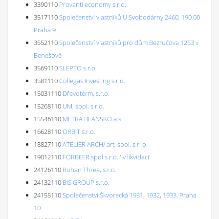
3390110
Provanti economy s.r.o.
3517110
Společenství vlastníků U Svobodárny 2460, 190 00
Praha 9
3552110
Společenství vlastníků pro dům Bezručova 1253 v
Benešově
3569110
SLEPTO s.r.o.
3581110
Collegas Investing s.r.o.
15031110
Dřevoterm, s.r.o.
15268110
UM, spol. s r.o.
15546110
METRA BLANSKO a.s.
16628110
ORBIT s.r.o.
18827110
ATELIÉR ARCH/ art, spol. s r. o.
19012110
FORBEER spol.s r.o. ' v likvidaci'
24126110
Rohan Three, s.r.o.
24132110
BIS GROUP s.r.o.
24155110
Společenství Škvorecká 1931, 1932, 1933, Praha
10