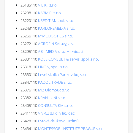
25185110
V.L.K., s.r.o.
25208110
KABMIR, s.r.o.
25220110
KREDIT-M, spol. s r.o.
25243110
KARLOREMEDIA s.r.o.
25266110
MW LOGISTICS s.r.o.
25272110
AGROFIN Svitavy, a.s.
25295110
AB - MEDIA s.r.o. v likvidaci
25301110
KOLEJCONSULT & servis, spol. s r.o.
25318110
LINON, spol. s r.o.
25330110
Lesní školka Pánkovsko, s.r.o.
25347110
KADOL TRADE s.r.o.
25376110
MIZ Olomouc s.r.o.
25382110
KRAN - UNI s.r.o.
25405110
CONSULTA KM s.r.o.
25411110
VIV-CZ s.r.o. v likvidaci
25428110
Bytové družstvo Hrdinů
25434110
MONTESSORI INSTITUTE PRAGUE s.r.o.