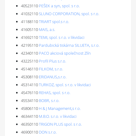
40523110
PEŠEK a syn, spol. s r.o.
41032110
SLUNO CORPORATION, spol. s r.o.
41188110
TRIART spol.s r.o.
41605110
MAIS, a.s.
41692110
TEMI, spol. s r.o. v likvidaci
42195110
Pardubická tiskárna SILUETA, s.r.o.
42340110
PACO akciová společnost Zlín
43225110
Profil Plus s.r.o.
45146110
FILKOM, s.r.o.
45308110
ERIDANUS,s.r.o.
45314110
TURKOZ, spol. s r.o. v likvidaci
45476110
REHAS, spol. s r.o.
45534110
BOBR, s.r.o.
45806110
H & J Management,s r.o.
46344110
M.B.O. s.r.o. v likvidaci
46350110
TRIGON PLUS spol. s r.o.
46900110
DON s.r.o.