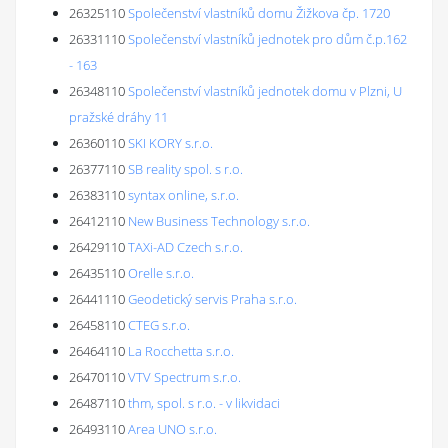
26325110
Společenství vlastníků domu Žižkova čp. 1720
26331110
Společenství vlastníků jednotek pro dům č.p.162
- 163
26348110
Společenství vlastníků jednotek domu v Plzni, U
pražské dráhy 11
26360110
SKI KORY s.r.o.
26377110
SB reality spol. s r.o.
26383110
syntax online, s.r.o.
26412110
New Business Technology s.r.o.
26429110
TAXi-AD Czech s.r.o.
26435110
Orelle s.r.o.
26441110
Geodetický servis Praha s.r.o.
26458110
CTEG s.r.o.
26464110
La Rocchetta s.r.o.
26470110
VTV Spectrum s.r.o.
26487110
thm, spol. s r.o. - v likvidaci
26493110
Area UNO s.r.o.