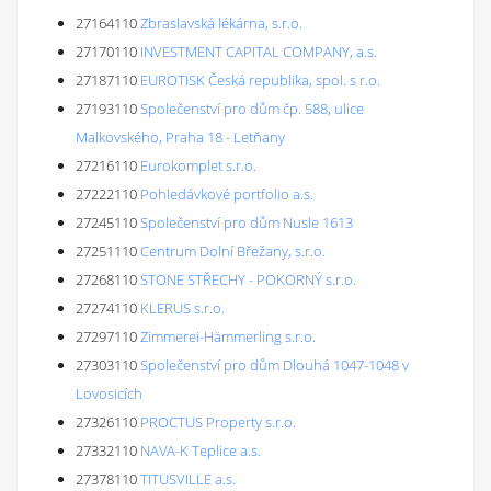
27164110
Zbraslavská lékárna, s.r.o.
27170110
INVESTMENT CAPITAL COMPANY, a.s.
27187110
EUROTISK Česká republika, spol. s r.o.
27193110
Společenství pro dům čp. 588, ulice
Malkovského, Praha 18 - Letňany
27216110
Eurokomplet s.r.o.
27222110
Pohledávkové portfolio a.s.
27245110
Společenství pro dům Nusle 1613
27251110
Centrum Dolní Břežany, s.r.o.
27268110
STONE STŘECHY - POKORNÝ s.r.o.
27274110
KLERUS s.r.o.
27297110
Zimmerei-Hämmerling s.r.o.
27303110
Společenství pro dům Dlouhá 1047-1048 v
Lovosicích
27326110
PROCTUS Property s.r.o.
27332110
NAVA-K Teplice a.s.
27378110
TITUSVILLE a.s.