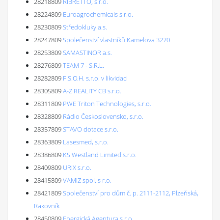
28218809
RIBRETTO, s.r.o.
28224809
Euroagrochemicals s.r.o.
28230809
Středokluky a.s.
28247809
Společenství vlastníků Kamelova 3270
28253809
SAMASTINOR a.s.
28276809
TEAM 7 - S.R.L.
28282809
F.S.O.H. s.r.o. v likvidaci
28305809
A-Z REALITY CB s.r.o.
28311809
PWE Triton Technologies, s.r.o.
28328809
Rádio Československo, s.r.o.
28357809
STAVO dotace s.r.o.
28363809
Lasesmed, s.r.o.
28386809
KS Westland Limited s.r.o.
28409809
URIX s.r.o.
28415809
VAMIZ spol. s r.o.
28421809
Společenství pro dům č. p. 2111-2112, Plzeňská,
Rakovník
28450809
Energická Agentura s.r.o.