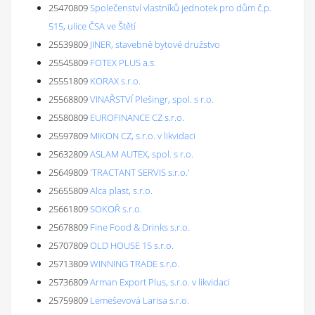
25470809
Společenství vlastníků jednotek pro dům č.p.
515, ulice ČSA ve Štětí
25539809
JINER, stavebně bytové družstvo
25545809
FOTEX PLUS a.s.
25551809
KORAX s.r.o.
25568809
VINAŘSTVÍ Plešingr, spol. s r.o.
25580809
EUROFINANCE CZ s.r.o.
25597809
MIKON CZ, s.r.o. v likvidaci
25632809
ASLAM AUTEX, spol. s r.o.
25649809
'TRACTANT SERVIS s.r.o.'
25655809
Alca plast, s.r.o.
25661809
SOKOŘ s.r.o.
25678809
Fine Food & Drinks s.r.o.
25707809
OLD HOUSE 15 s.r.o.
25713809
WINNING TRADE s.r.o.
25736809
Arman Export Plus, s.r.o. v likvidaci
25759809
Lemeševová Larisa s.r.o.