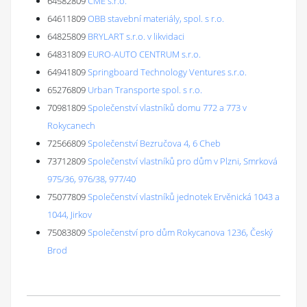
64582809
CME s.r.o.
64611809
OBB stavební materiály, spol. s r.o.
64825809
BRYLART s.r.o. v likvidaci
64831809
EURO-AUTO CENTRUM s.r.o.
64941809
Springboard Technology Ventures s.r.o.
65276809
Urban Transporte spol. s r.o.
70981809
Společenství vlastníků domu 772 a 773 v
Rokycanech
72566809
Společenství Bezručova 4, 6 Cheb
73712809
Společenství vlastníků pro dům v Plzni, Smrková
975/36, 976/38, 977/40
75077809
Společenství vlastníků jednotek Ervěnická 1043 a
1044, Jirkov
75083809
Společenství pro dům Rokycanova 1236, Český
Brod