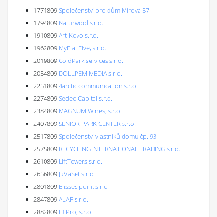
1771809
Společenství pro dům Mírová 57
1794809
Naturwool s.r.o.
1910809
Art-Kovo s.r.o.
1962809
MyFlat Five, s.r.o.
2019809
ColdPark services s.r.o.
2054809
DOLLPEM MEDIA s.r.o.
2251809
4arctic communication s.r.o.
2274809
Sedeo Capital s.r.o.
2384809
MAGNUM Wines, s.r.o.
2407809
SENIOR PARK CENTER s.r.o.
2517809
Společenství vlastníků domu čp. 93
2575809
RECYCLING INTERNATIONAL TRADING s.r.o.
2610809
LiftTowers s.r.o.
2656809
JuVaSet s.r.o.
2801809
Blisses point s.r.o.
2847809
ALAF s.r.o.
2882809
ID Pro, s.r.o.