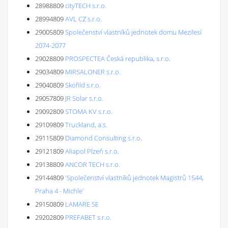
28988809
cityTECH s.r.o.
28994809
AVL CZ s.r.o.
29005809
Společenství vlastníků jednotek domu Mezilesí
2074-2077
29028809
PROSPECTEA Česká republika, s.r.o.
29034809
MIRSALONER s.r.o.
29040809
Skofild s.r.o.
29057809
JR Solar s.r.o.
29092809
STOMA KV s.r.o.
29109809
Truckland, a.s.
29115809
Diamond Consulting s.r.o.
29121809
Aliapol Plzeň s.r.o.
29138809
ANCOR TECH s.r.o.
29144809
'Společenství vlastníků jednotek Magistrů 1544,
Praha 4 - Michle'
29150809
LAMARE SE
29202809
PREFABET s.r.o.