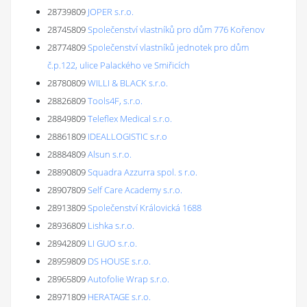
28739809
JOPER s.r.o.
28745809
Společenství vlastníků pro dům 776 Kořenov
28774809
Společenství vlastníků jednotek pro dům
č.p.122, ulice Palackého ve Smiřicích
28780809
WILLI & BLACK s.r.o.
28826809
Tools4F, s.r.o.
28849809
Teleflex Medical s.r.o.
28861809
IDEALLOGISTIC s.r.o
28884809
Alsun s.r.o.
28890809
Squadra Azzurra spol. s r.o.
28907809
Self Care Academy s.r.o.
28913809
Společenství Královická 1688
28936809
Lishka s.r.o.
28942809
LI GUO s.r.o.
28959809
DS HOUSE s.r.o.
28965809
Autofolie Wrap s.r.o.
28971809
HERATAGE s.r.o.