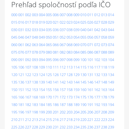
Prehľad spoločností podľa IČO
000
001
002
003
004
005
006
007
008
009
010
011
012
013
014
015
016
017
018
019
020
021
022
023
024
025
026
027
028
029
030
031
032
033
034
035
036
037
038
039
040
041
042
043
044
045
046
047
048
049
050
051
052
053
054
055
056
057
058
059
060
061
062
063
064
065
066
067
068
069
070
071
072
073
074
075
076
077
078
079
080
081
082
083
084
085
086
087
088
089
090
091
092
093
094
095
096
097
098
099
100
101
102
103
104
105
106
107
108
109
110
111
112
113
114
115
116
117
118
119
120
121
122
123
124
125
126
127
128
129
130
131
132
133
134
135
136
137
138
139
140
141
142
143
144
145
146
147
148
149
150
151
152
153
154
155
156
157
158
159
160
161
162
163
164
165
166
167
168
169
170
171
172
173
174
175
176
177
178
179
180
181
182
183
184
185
186
187
188
189
190
191
192
193
194
195
196
197
198
199
200
201
202
203
204
205
206
207
208
209
210
211
212
213
214
215
216
217
218
219
220
221
222
223
224
225
226
227
228
229
230
231
232
233
234
235
236
237
238
239