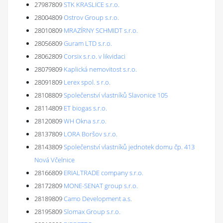
27987809
STK KRASLICE s.r.o.
28004809
Ostrov Group s.r.o.
28010809
MRAZÍRNY SCHMIDT s.r.o.
28056809
Guram LTD s.r.o.
28062809
Corsix s.r.o. v likvidaci
28079809
Kaplická nemovitost s.r.o.
28091809
Lerex spol. s r.o.
28108809
Společenství vlastníků Slavonice 105
28114809
ET biogas s.r.o.
28120809
WH Okna s.r.o.
28137809
LORA Boršov s.r.o.
28143809
Společenství vlastníků jednotek domu čp. 413
Nová Včelnice
28166809
ERIALTRADE company s.r.o.
28172809
MONE-SENAT group s.r.o.
28189809
Camo Development a.s.
28195809
Slomax Group s.r.o.