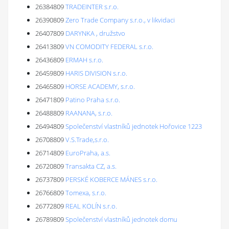
26384809
TRADEINTER s.r.o.
26390809
Zero Trade Company s.r.o., v likvidaci
26407809
DARYNKA , družstvo
26413809
VN COMODITY FEDERAL s.r.o.
26436809
ERMAH s.r.o.
26459809
HARIS DIVISION s.r.o.
26465809
HORSE ACADEMY, s.r.o.
26471809
Patino Praha s.r.o.
26488809
RAANANA, s.r.o.
26494809
Společenství vlastníků jednotek Hořovice 1223
26708809
V.S.Trade,s.r.o.
26714809
EuroPraha, a.s.
26720809
Transakta CZ, a.s.
26737809
PERSKÉ KOBERCE MÁNES s.r.o.
26766809
Tomexa, s.r.o.
26772809
REAL KOLÍN s.r.o.
26789809
Společenství vlastníků jednotek domu