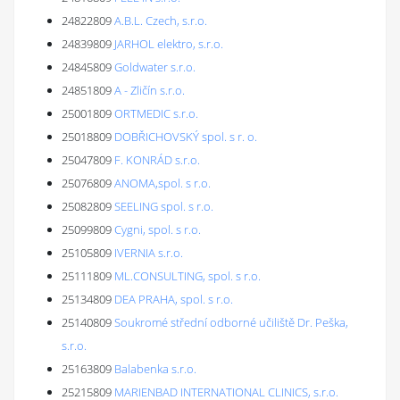
24822809
A.B.L. Czech, s.r.o.
24839809
JARHOL elektro, s.r.o.
24845809
Goldwater s.r.o.
24851809
A - Zličín s.r.o.
25001809
ORTMEDIC s.r.o.
25018809
DOBŘICHOVSKÝ spol. s r. o.
25047809
F. KONRÁD s.r.o.
25076809
ANOMA,spol. s r.o.
25082809
SEELING spol. s r.o.
25099809
Cygni, spol. s r.o.
25105809
IVERNIA s.r.o.
25111809
ML.CONSULTING, spol. s r.o.
25134809
DEA PRAHA, spol. s r.o.
25140809
Soukromé střední odborné učiliště Dr. Peška,
s.r.o.
25163809
Balabenka s.r.o.
25215809
MARIENBAD INTERNATIONAL CLINICS, s.r.o.