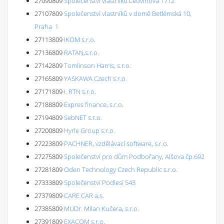
27090809
Společenství vlastníků Ledvinova 1712
27107809
Společenství vlastníků v domě Betlémská 10,
Praha 1
27113809
IKOM s.r.o.
27136809
RATAN,s.r.o.
27142809
Tomlinson Harris, s.r.o.
27165809
YASKAWA Czech s.r.o.
27171809
I. RTN s.r.o.
27188809
Expres finance, s.r.o.
27194809
SebNET s.r.o.
27200809
Hyrle Group s.r.o.
27223809
PACHNER, vzdělávací software, s.r.o.
27275809
Společenství pro dům Podbořany, Alšova čp.692
27281809
Oden Technology Czech Republic s.r.o.
27333809
Společenství Podlesí 543
27379809
CARE CAR a.s.
27385809
MUDr. Milan Kučera, s.r.o.
27391809
EXACOM s.r.o.