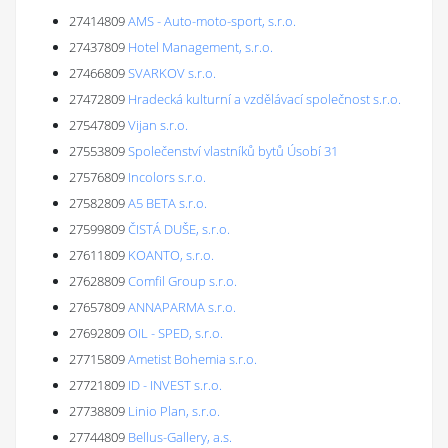
27414809
AMS - Auto-moto-sport, s.r.o.
27437809
Hotel Management, s.r.o.
27466809
SVARKOV s.r.o.
27472809
Hradecká kulturní a vzdělávací společnost s.r.o.
27547809
Vijan s.r.o.
27553809
Společenství vlastníků bytů Úsobí 31
27576809
Incolors s.r.o.
27582809
A5 BETA s.r.o.
27599809
ČISTÁ DUŠE, s.r.o.
27611809
KOANTO, s.r.o.
27628809
Comfil Group s.r.o.
27657809
ANNAPARMA s.r.o.
27692809
OIL - SPED, s.r.o.
27715809
Ametist Bohemia s.r.o.
27721809
ID - INVEST s.r.o.
27738809
Linio Plan, s.r.o.
27744809
Bellus-Gallery, a.s.