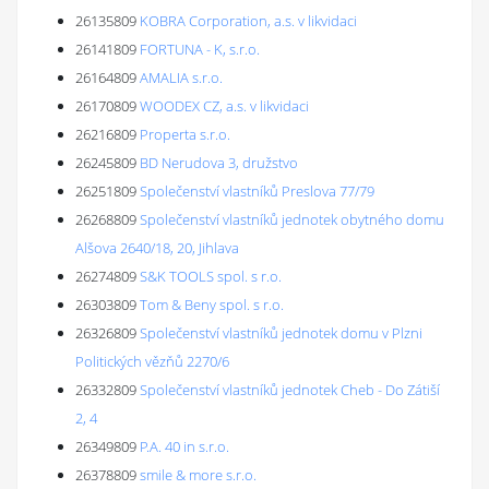
26135809
KOBRA Corporation, a.s. v likvidaci
26141809
FORTUNA - K, s.r.o.
26164809
AMALIA s.r.o.
26170809
WOODEX CZ, a.s. v likvidaci
26216809
Properta s.r.o.
26245809
BD Nerudova 3, družstvo
26251809
Společenství vlastníků Preslova 77/79
26268809
Společenství vlastníků jednotek obytného domu
Alšova 2640/18, 20, Jihlava
26274809
S&K TOOLS spol. s r.o.
26303809
Tom & Beny spol. s r.o.
26326809
Společenství vlastníků jednotek domu v Plzni
Politických vězňů 2270/6
26332809
Společenství vlastníků jednotek Cheb - Do Zátiší
2, 4
26349809
P.A. 40 in s.r.o.
26378809
smile & more s.r.o.