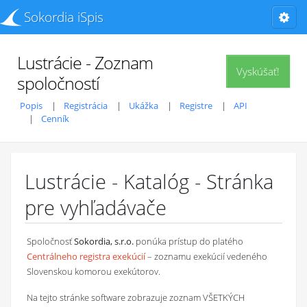
Sokordia iSpis
Lustrácie - Zoznam
Vyskúšať!
spoločností
Popis
Registrácia
Ukážka
Registre
API
Cenník
Lustrácie - Katalóg - Stránka
pre vyhľadávače
Spoločnosť
Sokordia, s.r.o.
ponúka prístup do platého
Centrálneho registra exekúcií
– zoznamu exekúcií vedeného
Slovenskou komorou exekútorov.
Na tejto stránke software zobrazuje zoznam VŠETKÝCH