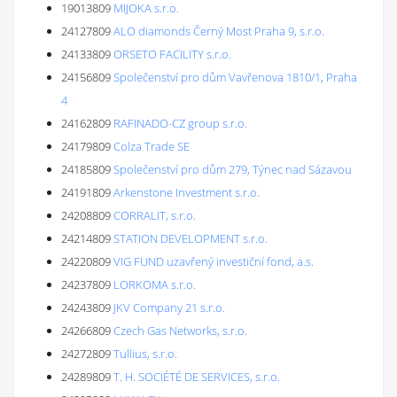
19013809
MIJOKA s.r.o.
24127809
ALO diamonds Černý Most Praha 9, s.r.o.
24133809
ORSETO FACILITY s.r.o.
24156809
Společenství pro dům Vavřenova 1810/1, Praha
4
24162809
RAFINADO-CZ group s.r.o.
24179809
Colza Trade SE
24185809
Společenství pro dům 279, Týnec nad Sázavou
24191809
Arkenstone Investment s.r.o.
24208809
CORRALIT, s.r.o.
24214809
STATION DEVELOPMENT s.r.o.
24220809
VIG FUND uzavřený investiční fond, a.s.
24237809
LORKOMA s.r.o.
24243809
JKV Company 21 s.r.o.
24266809
Czech Gas Networks, s.r.o.
24272809
Tullius, s.r.o.
24289809
T. H. SOCIÉTÉ DE SERVICES, s.r.o.