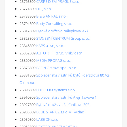
25765809
CARPE DIEM PRAGUE s.r.o.
25771809
HID, s.r.o.
25788809
B & S ANIRAL s.r.o.
25794809
Body Consalting s.r.o.
25817809
Bytové družstvo Nálepkova 968
25823809
STAVEBNÍ CENTRUM Group s.r.o.
25846809
KAPS a syn, s.r.o.
25852809
AUTO K + H s.r.o. 'v likvidaci'
25869809
MEDIA PROPAG s.r.o.
25875809
BEFIN Ostrava spol. s r.o.
25881809
Společenství vlastníků bytů Foerstrova 807/2
Olomouc
25898809
FULLCOM systems s.r.o.
25910809
Společenství vlastníků Alejnikovova 1
25927809
Bytové družstvo Štefánikova 305
25933809
BLUE STAR CZ s.r.o. v likvidaci
25956809
LABE DK s.r.o.
25962809
VEKTOR INVESTMENT a.s.