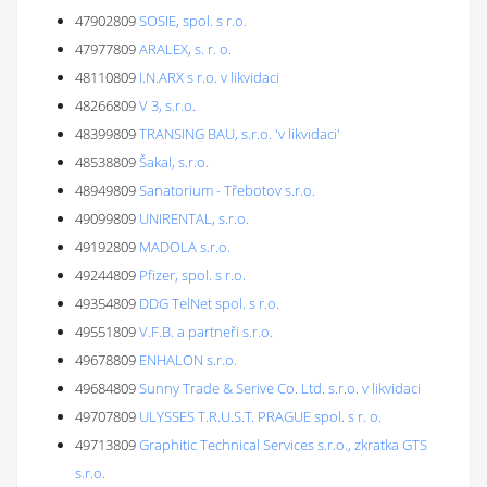
47902809
SOSIE, spol. s r.o.
47977809
ARALEX, s. r. o.
48110809
I.N.ARX s r.o. v likvidaci
48266809
V 3, s.r.o.
48399809
TRANSING BAU, s.r.o. 'v likvidaci'
48538809
Šakal, s.r.o.
48949809
Sanatorium - Třebotov s.r.o.
49099809
UNIRENTAL, s.r.o.
49192809
MADOLA s.r.o.
49244809
Pfizer, spol. s r.o.
49354809
DDG TelNet spol. s r.o.
49551809
V.F.B. a partneři s.r.o.
49678809
ENHALON s.r.o.
49684809
Sunny Trade & Serive Co. Ltd. s.r.o. v likvidaci
49707809
ULYSSES T.R.U.S.T. PRAGUE spol. s r. o.
49713809
Graphitic Technical Services s.r.o., zkratka GTS
s.r.o.