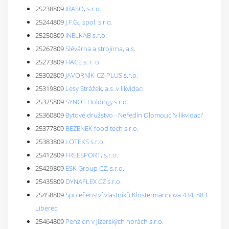
25238809
IRASO, s.r.o.
25244809
J.F.G., spol. s r.o.
25250809
INELKAB s.r.o.
25267809
Slévárna a strojírna, a.s.
25273809
HACE s. r. o.
25302809
JAVORNÍK-CZ-PLUS s.r.o.
25319809
Lesy Strážek, a.s. v likvidaci
25325809
SYNOT Holding, s.r.o.
25360809
Bytové družstvo - Neředín Olomouc 'v likvidaci'
25377809
BEZENEK food tech s.r.o.
25383809
LOTEKS s.r.o.
25412809
FREESPORT, s.r.o.
25429809
ESK Group CZ, s.r.o.
25435809
DYNAFLEX CZ s.r.o.
25458809
Společenství vlastníků Klostermannova 434, 883
Liberec
25464809
Penzion v Jizerských horách s.r.o.