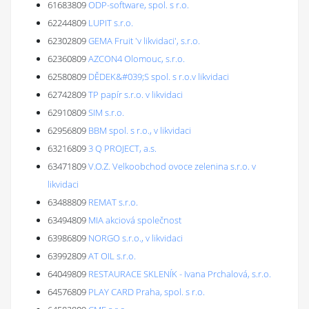
61683809
ODP-software, spol. s r.o.
62244809
LUPIT s.r.o.
62302809
GEMA Fruit 'v likvidaci', s.r.o.
62360809
AZCON4 Olomouc, s.r.o.
62580809
DĚDEK&#039;S spol. s r.o.v likvidaci
62742809
TP papír s.r.o. v likvidaci
62910809
SIM s.r.o.
62956809
BBM spol. s r.o., v likvidaci
63216809
3 Q PROJECT, a.s.
63471809
V.O.Z. Velkoobchod ovoce zelenina s.r.o. v
likvidaci
63488809
REMAT s.r.o.
63494809
MIA akciová společnost
63986809
NORGO s.r.o., v likvidaci
63992809
AT OIL s.r.o.
64049809
RESTAURACE SKLENÍK - Ivana Prchalová, s.r.o.
64576809
PLAY CARD Praha, spol. s r.o.