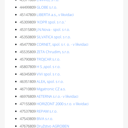
44499809
GLOBE s.r.o.
45147809
LIBERTA a.s., v likvidaci
45309809
'KOPR spol. s r.o.'
45315809
J.N.Nova - spol. s r.o.
45350809
SILVATICA spol. s r.o.
45477809
CORNET, spol. s r. o. - v likvidaci
45535809
ZETA Chrudim, s.r.o.
45790809
TROJCAR s.r.o.
45807809
H S ,spol. s r.o.
46345809
ViVi spol. s r.o.
46351809
ALEA, spol. s r.o.
46710809
Migatronic CZ a.s.
46976809
AETERNA s.r.o.- v likvidaci
47155809
HORIZONT 2000 s.r.o. v likvidaci
47537809
REPAM s.r.o.
47543809
BIVA s.r.o.
47676809
Družstvo AGROBEN