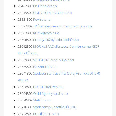
28467809
Chillidrinks s.r.o.
28519809
GOLD POINT GROUP s.r.o.
28531809
Rewise s.r.o.
28577809
TK Šternberské sportovní centrum s.r.o.
28583809
KNM Agency s.r.o.
28606809
Prodej, služby - obchodní s.r.o.
28612809
IGOR KLEPAČ alfa s.r.o. 'člen koncernu IGOR
KLEPAČ s.r.o.'
28629809
SILUSTONE s.r.o. 'v likvidaci'
28635809
BAZARENT s.r.o.
28641809
Společenství vlastníků Odry, Hranická 917/70,
918/72
28658809
ORTOPTRAUM s.r.o.
28664809
Weld Agency spol. s r.o.
28670809
VIARTI. s.r.o.
28716809
Společenství Josefův Důl 316
28722809
Prostředníci s.r.o.