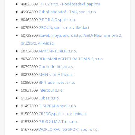
49823809
HIT CZ s.r.o. - Poděbradská papírna
49904809
Zubní laboratoř - TMK, spol. s r.o.
60462809
P E T R A D spol. s r.o.
60705809
GROUN, spol. s r.o. v likvidaci
60728809
Stavební bytové družstvo /SBD/ Neumannova 2,
družstvo, v likvidaci
60734809
AMKO-INTERIER, s.r.o.
60740809
REKLAMNÍ AGENTURA TOM & S, s.r.o.
60792809
Obchodní korzo a.s.
60838809
MAIN s.r.o. v likvidaci
60850809
BP Trade Invest s.r.o.
60931809
Intertour s.r.o.
61324809
Lubas, s.r.o.
61457809
ELSI PRAHA spol.s.r.o.
61509809
CREDO,spol.s r.o. v likvidaci
61538809
P R O X I M A Trd. s.r.o.
61677809
WORLD RACING SPORT spol. s r.o.