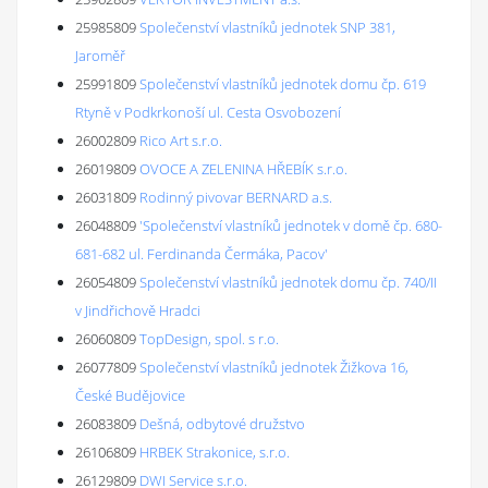
25985809
Společenství vlastníků jednotek SNP 381,
Jaroměř
25991809
Společenství vlastníků jednotek domu čp. 619
Rtyně v Podkrkonoší ul. Cesta Osvobození
26002809
Rico Art s.r.o.
26019809
OVOCE A ZELENINA HŘEBÍK s.r.o.
26031809
Rodinný pivovar BERNARD a.s.
26048809
'Společenství vlastníků jednotek v domě čp. 680-
681-682 ul. Ferdinanda Čermáka, Pacov'
26054809
Společenství vlastníků jednotek domu čp. 740/II
v Jindřichově Hradci
26060809
TopDesign, spol. s r.o.
26077809
Společenství vlastníků jednotek Žižkova 16,
České Budějovice
26083809
Dešná, odbytové družstvo
26106809
HRBEK Strakonice, s.r.o.
26129809
DWI Service s.r.o.