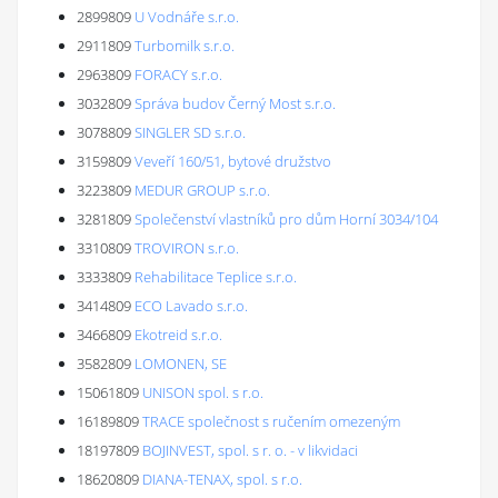
2899809
U Vodnáře s.r.o.
2911809
Turbomilk s.r.o.
2963809
FORACY s.r.o.
3032809
Správa budov Černý Most s.r.o.
3078809
SINGLER SD s.r.o.
3159809
Veveří 160/51, bytové družstvo
3223809
MEDUR GROUP s.r.o.
3281809
Společenství vlastníků pro dům Horní 3034/104
3310809
TROVIRON s.r.o.
3333809
Rehabilitace Teplice s.r.o.
3414809
ECO Lavado s.r.o.
3466809
Ekotreid s.r.o.
3582809
LOMONEN, SE
15061809
UNISON spol. s r.o.
16189809
TRACE společnost s ručením omezeným
18197809
BOJINVEST, spol. s r. o. - v likvidaci
18620809
DIANA-TENAX, spol. s r.o.