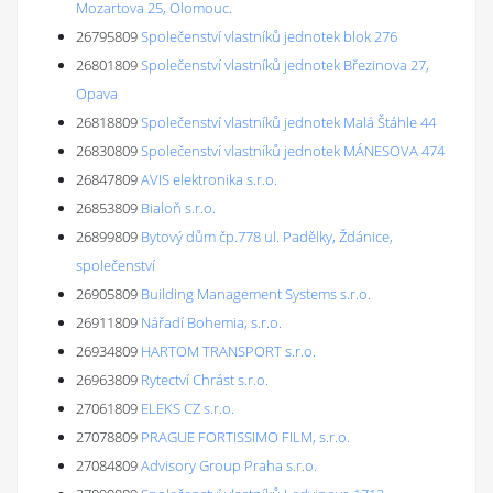
Mozartova 25, Olomouc.
26795809
Společenství vlastníků jednotek blok 276
26801809
Společenství vlastníků jednotek Březinova 27,
Opava
26818809
Společenství vlastníků jednotek Malá Štáhle 44
26830809
Společenství vlastníků jednotek MÁNESOVA 474
26847809
AVIS elektronika s.r.o.
26853809
Bialoň s.r.o.
26899809
Bytový dům čp.778 ul. Padělky, Ždánice,
společenství
26905809
Building Management Systems s.r.o.
26911809
Nářadí Bohemia, s.r.o.
26934809
HARTOM TRANSPORT s.r.o.
26963809
Rytectví Chrást s.r.o.
27061809
ELEKS CZ s.r.o.
27078809
PRAGUE FORTISSIMO FILM, s.r.o.
27084809
Advisory Group Praha s.r.o.