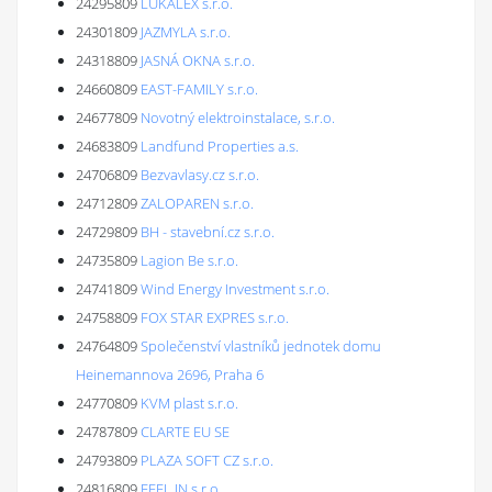
24295809
LUKALEX s.r.o.
24301809
JAZMYLA s.r.o.
24318809
JASNÁ OKNA s.r.o.
24660809
EAST-FAMILY s.r.o.
24677809
Novotný elektroinstalace, s.r.o.
24683809
Landfund Properties a.s.
24706809
Bezvavlasy.cz s.r.o.
24712809
ZALOPAREN s.r.o.
24729809
BH - stavební.cz s.r.o.
24735809
Lagion Be s.r.o.
24741809
Wind Energy Investment s.r.o.
24758809
FOX STAR EXPRES s.r.o.
24764809
Společenství vlastníků jednotek domu
Heinemannova 2696, Praha 6
24770809
KVM plast s.r.o.
24787809
CLARTE EU SE
24793809
PLAZA SOFT CZ s.r.o.
24816809
FEEL IN s.r.o.