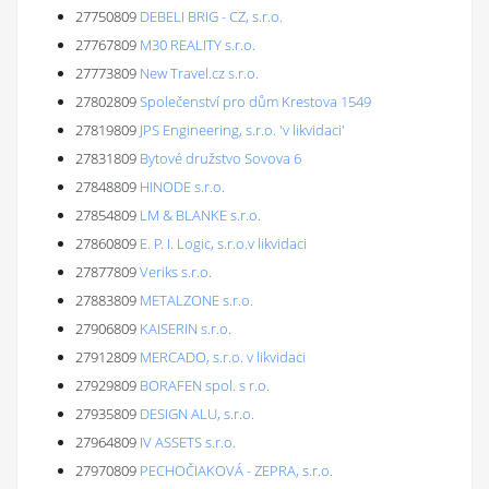
27750809
DEBELI BRIG - CZ, s.r.o.
27767809
M30 REALITY s.r.o.
27773809
New Travel.cz s.r.o.
27802809
Společenství pro dům Krestova 1549
27819809
JPS Engineering, s.r.o. 'v likvidaci'
27831809
Bytové družstvo Sovova 6
27848809
HINODE s.r.o.
27854809
LM & BLANKE s.r.o.
27860809
E. P. I. Logic, s.r.o.v likvidaci
27877809
Veriks s.r.o.
27883809
METALZONE s.r.o.
27906809
KAISERIN s.r.o.
27912809
MERCADO, s.r.o. v likvidaci
27929809
BORAFEN spol. s r.o.
27935809
DESIGN ALU, s.r.o.
27964809
IV ASSETS s.r.o.
27970809
PECHOČIAKOVÁ - ZEPRA, s.r.o.