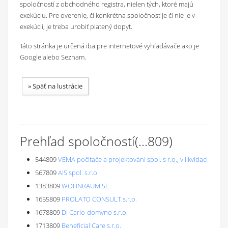
spoločností z obchodného registra, nielen tých, ktoré majú
exekúciu. Pre overenie, či konkrétna spoločnosť je či nie je v
exekúcii, je treba urobiť platený dopyt.
Táto stránka je určená iba pre internetové vyhľadávače ako je
Google alebo Seznam.
»
Späť na lustrácie
Prehľad spoločností
(...
809
)
544809
VEMA počítače a projektování spol. s r.o., v likvidaci
567809
AIS spol. s.r.o.
1383809
WOHNRAUM SE
1655809
PROLATO CONSULT s.r.o.
1678809
Di Carlo-domyno s.r.o.
1713809
Beneficial Care s.r.o.