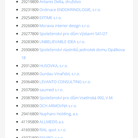
29219809
Antares Delta, družstvo
29231809
Ordinace ENDOKRINOLOGIE, s.r.o.
29254809
EXTIME s.r.o.
29260809
Moravia interier design s.r.o.
29277809
Společenství pro dům Výstavní 541/27
29283809
UNBELIEVABLE IDEA s.r.o.
29306809
Společenství vlastníků jednotek domu Opálkova
18
29312809
HUSOVKA, s.r.o.
29358809
Gurdau Vinařství, s.r.o.
29364809
LEVANTO CONSULTING s.r.o.
29370809
saumed s.r.o.
29387809
Společenství pro dům Vsetínská 992, V.M.
29393809
DCH ARMOVNA s.r.o.
29416809
Nupharo Holding, a.s.
41195809
ALLMEDIS a.s.
41693809
RIAL spol. s r.o.
43371809
ENVIRO, s r.o.