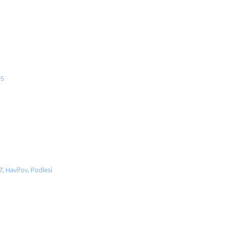
 5
, Havířov, Podlesí