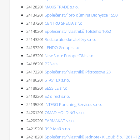
24128201
MAXIS TRADE s.r.o.
24134201
Společenství pro dům Na Dionysce 1550
24137201
CENTRO SPECIA s.r.o.
24140201
Společenství vlastníků Tolstého 1062
24143201
Restaurátorské ateliéry s.r.o.
24157201
LENDO Group s.r.o.
24163201
New Store Europe C&I s.r.o.
24166201
P23 a.s.
24172201
Společenství vlastníků Pštrossova 23
24186201
STAVTEX s.r.o.
24189201
SESSILE s.r.o.
24192201
SZ direct s.r.o.
24195201
INTESO Punching Services s.r.o.
24201201
OMAD HOLDING s.r.o.
24209201
FARMAKAT s.r.o.
24215201
RSP-MaR s.r.o.
24218201
Společenství vlastníků jednotek K Louži č.p. 1261 - 1