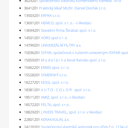
3629201
Společenství vlastníků Komenského náměstí 1414
3641201
Praktický lékař MUDr. Daniel Dvořák s.r.o.
13503201
ERFRA s.r.o.
13691201
HEMCO, spol. s r. o. - v likvidaci
13694201
Stavební firma Škrabal, spol. s r.o.
14501201
VORS spol s r. o.
14799201
UNIVERZÁLNÍ FILTRY a.s.
15036201
SYFAR, společnost s ručením omezeným /SYFAR spol. 
15059201
M o d e l á r n a Nové Ransko spol. s r.o.
15062201
ERMO spol. s r. o.
15528201
SYMERSKÝ s.r.o.
18227201
KESSL spol. s r.o.
18381201
A U T O - C O L O R spol. s r.o.
18511201
AMIZ, spol. s r.o., v likvidaci
18572201
PELTA, spol. s r.o..
18829201
LYKIDIS TRAVEL, spol. s r.o. v likvidaci
22801201
KERAKAOLIN, a.s.
24120201
Společenství vlastníků jednotek pro dům č.p. 1134 ul. 