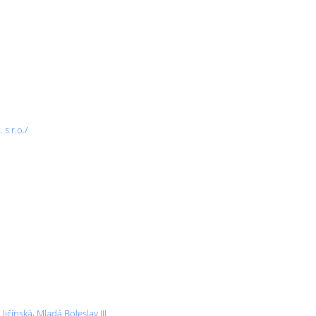
s r.o./
Jičínská, Mladá Boleslav III