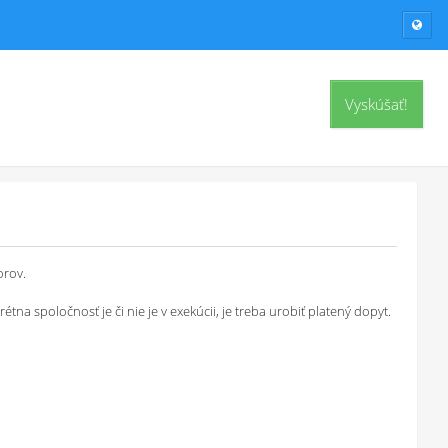
Vyskúšať!
orov.
a spoločnosť je či nie je v exekúcii, je treba urobiť platený dopyt.