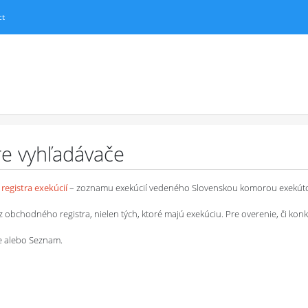
ct
pre vyhľadávače
registra exekúcií
– zoznamu exekúcií vedeného Slovenskou komorou exekút
chodného registra, nielen tých, ktoré majú exekúciu. Pre overenie, či konkrétn
le alebo Seznam.