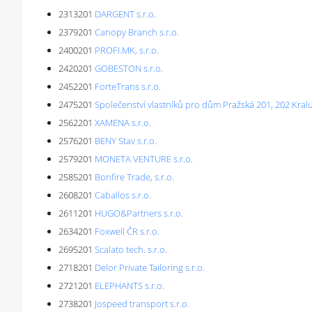
2313201
DARGENT s.r.o.
2379201
Canopy Branch s.r.o.
2400201
PROFI.MK, s.r.o.
2420201
GOBESTON s.r.o.
2452201
ForteTrans s.r.o.
2475201
Společenství vlastníků pro dům Pražská 201, 202 Kral
2562201
XAMENA s.r.o.
2576201
BENY Stav s.r.o.
2579201
MONETA VENTURE s.r.o.
2585201
Bonfire Trade, s.r.o.
2608201
Caballos s.r.o.
2611201
HUGO&Partners s.r.o.
2634201
Foxwell ČR s.r.o.
2695201
Scalato tech. s.r.o.
2718201
Delor Private Tailoring s.r.o.
2721201
ELEPHANTS s.r.o.
2738201
Jospeed transport s.r.o.