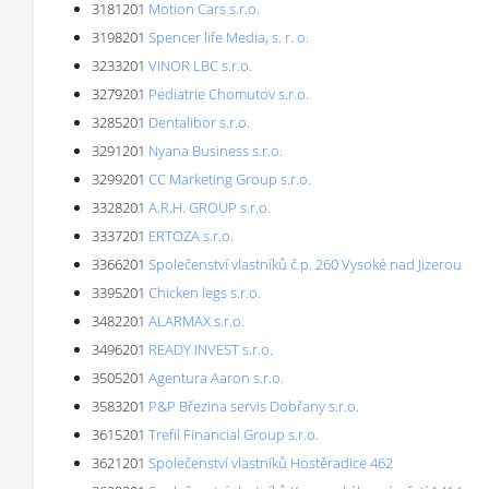
3181201
Motion Cars s.r.o.
3198201
Spencer life Media, s. r. o.
3233201
VINOR LBC s.r.o.
3279201
Pediatrie Chomutov s.r.o.
3285201
Dentalibor s.r.o.
3291201
Nyana Business s.r.o.
3299201
CC Marketing Group s.r.o.
3328201
A.R.H. GROUP s.r.o.
3337201
ERTOZA s.r.o.
3366201
Společenství vlastníků č.p. 260 Vysoké nad Jizerou
3395201
Chicken legs s.r.o.
3482201
ALARMAX s.r.o.
3496201
READY INVEST s.r.o.
3505201
Agentura Aaron s.r.o.
3583201
P&P Březina servis Dobřany s.r.o.
3615201
Trefil Financial Group s.r.o.
3621201
Společenství vlastníků Hostěradice 462