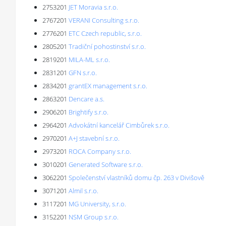
2753201
JET Moravia s.r.o.
2767201
VERANI Consulting s.r.o.
2776201
ETC Czech republic, s.r.o.
2805201
Tradiční pohostinství s.r.o.
2819201
MILA-ML s.r.o.
2831201
GFN s.r.o.
2834201
grantEX management s.r.o.
2863201
Dencare a.s.
2906201
Brightify s.r.o.
2964201
Advokátní kancelář Cimbůrek s.r.o.
2970201
A+J stavební s.r.o.
2973201
ROCA Company s.r.o.
3010201
Generated Software s.r.o.
3062201
Společenství vlastníků domu čp. 263 v Divišově
3071201
Almil s.r.o.
3117201
MG University, s.r.o.
3152201
NSM Group s.r.o.