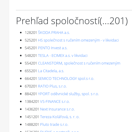
Prehľad spoločností
(...
201
)
128201
ŠKODA PRAHA a.s.
525201
HS společnost s ručením omezeným - v likvidaci
545201
PENTO Invest a.s.
548201
TESLA - ECIMEX a.s. v likvidaci
554201
CLEANSTORM, společnost s ručením omezeným
655201
La Citadela, a.s.
664201
SEMICO TECHNOLOGY spol.s r.o.
670201
RATIO Plus, s.r.o.
884201
YPORT oděvnické služby, spol. s r.o.
1384201
VS-FINANCE s.r.o.
1436201
Next Insurance s.r.o.
1451201
Tereza Kolářová, s. r. o.
1488201
Pluto trade s.r.o.