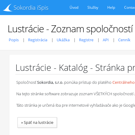
Sokordia iSpis
Úvod
Služby
Help
Conta
Lustrácie - Zoznam spoločností
Popis
Registrácia
Ukážka
Registre
API
Cenník
Lustrácie - Katalóg - Stránka 
Spoločnosť
Sokordia, s.r.o.
ponúka prístup do platého
Centrálneho 
Na tejto stránke software zobrazuje zoznam VŠETKÝCH spoločností z ob
Táto stránka je určená iba pre internetové vyhľadávače ako je Goog
»
Späť na lustrácie