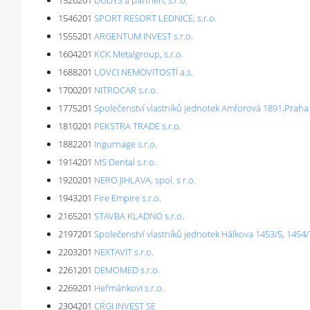
1526201
DUDYS a partneři, s.r.o.
1546201
SPORT RESORT LEDNICE, s.r.o.
1555201
ARGENTUM INVEST s.r.o.
1604201
KCK Metalgroup, s.r.o.
1688201
LOVCI NEMOVITOSTÍ a.s.
1700201
NITROCAR s.r.o.
1775201
Společenství vlastníků jednotek Amforová 1891,Praha
1810201
PEKSTRA TRADE s.r.o.
1882201
Ingurnage s.r.o.
1914201
MS Dental s.r.o.
1920201
NERO JIHLAVA, spol. s r.o.
1943201
Fire Empire s.r.o.
2165201
STAVBA KLADNO s.r.o.
2197201
Společenství vlastníků jednotek Hálkova 1453/5, 1454/7
2203201
NEXTAVIT s.r.o.
2261201
DEMOMED s.r.o.
2269201
Heřmánkovi s.r.o.
2304201
CRGI INVEST SE