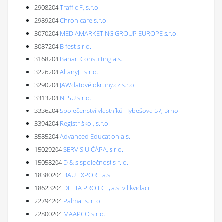
2908204
Traffic F, s.r.o.
2989204
Chronicare s.r.o.
3070204
MEDIAMARKETING GROUP EUROPE s.r.o.
3087204
B fest s.r.o.
3168204
Bahari Consulting a.s.
3226204
AltanyJL s.r.o.
3290204
JAWdatové okruhy.cz s.r.o.
3313204
NESU s.r.o.
3336204
Společenství vlastníků Hybešova 57, Brno
3394204
Registr škol, s.r.o.
3585204
Advanced Education a.s.
15029204
SERVIS U ČÁPA, s.r.o.
15058204
D & s společnost s r. o.
18380204
BAU EXPORT a.s.
18623204
DELTA PROJECT, a.s. v likvidaci
22794204
Palmat s. r. o.
22800204
MAAPCO s.r.o.