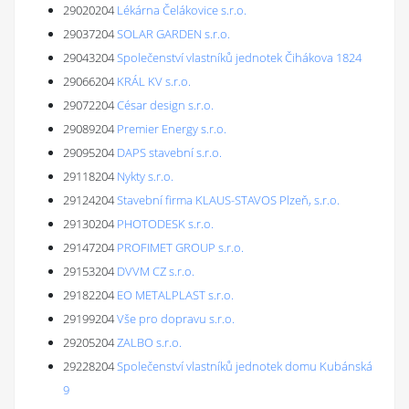
29020204
Lékárna Čelákovice s.r.o.
29037204
SOLAR GARDEN s.r.o.
29043204
Společenství vlastníků jednotek Čihákova 1824
29066204
KRÁL KV s.r.o.
29072204
César design s.r.o.
29089204
Premier Energy s.r.o.
29095204
DAPS stavební s.r.o.
29118204
Nykty s.r.o.
29124204
Stavební firma KLAUS-STAVOS Plzeň, s.r.o.
29130204
PHOTODESK s.r.o.
29147204
PROFIMET GROUP s.r.o.
29153204
DVVM CZ s.r.o.
29182204
EO METALPLAST s.r.o.
29199204
Vše pro dopravu s.r.o.
29205204
ZALBO s.r.o.
29228204
Společenství vlastníků jednotek domu Kubánská
9