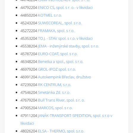
44792204
ENICO CS, spol. s r. o.- v likvidaci
44850204
KOTMEL s.r.o.
45243204
SUWECOREAL, spol. s r.o.
45272204
FRAMAKA, spol. s r.o.
45353204
TO.J. - STAV spol. s r.o. v likvidaci
45538204
JEMA - inženýrské stavby, spol. s r.o.
45787204
EURO-COAT, spol. s r.o.
46348204
Benetka a spol., spol. s r.o.
46979204
GROL-IPOZ spol. s r.o.
46991204
Autokempink Břeclav, družstvo
47239204
RK CENTRUM, s.r.o.
47546204
Smetánka Zd. s.r.o.
47679204
Bull Trans River, spol. s r. o.
47905204
MARCOS, spol. s r.o.
47911204
JANÁK-TRANSPORT-SPEDITION, spol. s r.o v
likvidaci
48026204
ELSA - THERMO, spol. s.r.o.