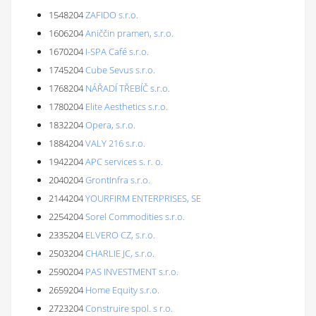
1548204
ZAFIDO s.r.o.
1606204
Aniččin pramen, s.r.o.
1670204
I-SPA Café s.r.o.
1745204
Cube Sevus s.r.o.
1768204
NÁŘADÍ TŘEBÍČ s.r.o.
1780204
Elite Aesthetics s.r.o.
1832204
Opera, s.r.o.
1884204
VALY 216 s.r.o.
1942204
APC services s. r. o.
2040204
GrontInfra s.r.o.
2144204
YOURFIRM ENTERPRISES, SE
2254204
Sorel Commodities s.r.o.
2335204
ELVERO CZ, s.r.o.
2503204
CHARLIE JC, s.r.o.
2590204
PAS INVESTMENT s.r.o.
2659204
Home Equity s.r.o.
2723204
Construire spol. s r.o.