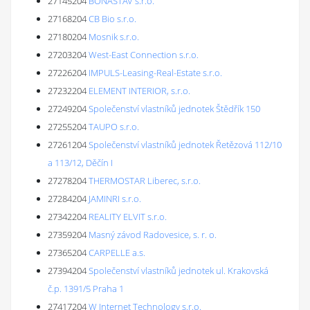
27145204
BONASTAV s.r.o.
27168204
CB Bio s.r.o.
27180204
Mosnik s.r.o.
27203204
West-East Connection s.r.o.
27226204
IMPULS-Leasing-Real-Estate s.r.o.
27232204
ELEMENT INTERIOR, s.r.o.
27249204
Společenství vlastníků jednotek Štědřík 150
27255204
TAUPO s.r.o.
27261204
Společenství vlastníků jednotek Řetězová 112/10
a 113/12, Děčín I
27278204
THERMOSTAR Liberec, s.r.o.
27284204
JAMINRI s.r.o.
27342204
REALITY ELVIT s.r.o.
27359204
Masný závod Radovesice, s. r. o.
27365204
CARPELLE a.s.
27394204
Společenství vlastníků jednotek ul. Krakovská
č.p. 1391/5 Praha 1
27417204
W Internet Technology s.r.o.