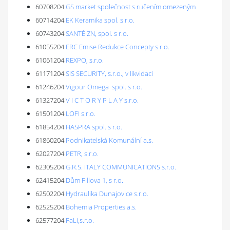
60708204
GS market společnost s ručením omezeným
60714204
EK Keramika spol. s r.o.
60743204
SANTÉ ZN, spol. s r.o.
61055204
ERC Emise Redukce Concepty s.r.o.
61061204
REXPO, s.r.o.
61171204
SIS SECURITY, s.r.o., v likvidaci
61246204
Vigour Omega spol. s r.o.
61327204
V I C T O R Y P L A Y s.r.o.
61501204
LOFI s.r.o.
61854204
HASPRA spol. s r.o.
61860204
Podnikatelská Komunální a.s.
62027204
PETR, s.r.o.
62305204
G.R.S. ITALY COMMUNICATIONS s.r.o.
62415204
Dům Fillova 1, s r.o.
62502204
Hydraulika Dunajovice s.r.o.
62525204
Bohemia Properties a.s.
62577204
FaLi,s.r.o.