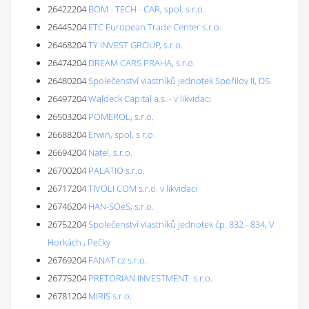
26422204
BOM - TECH - CAR, spol. s r.o.
26445204
ETC European Trade Center s.r.o.
26468204
TY INVEST GROUP, s.r.o.
26474204
DREAM CARS PRAHA, s.r.o.
26480204
Společenství vlastníků jednotek Spořilov II, D5
26497204
Waldeck Capital a.s. - v likvidaci
26503204
POMEROL, s.r.o.
26688204
Erwin, spol. s r.o.
26694204
Natel, s.r.o.
26700204
PALATIO s.r.o.
26717204
TIVOLI COM s.r.o. v likvidaci
26746204
HAN-SOeS, s.r.o.
26752204
Společenství vlastníků jednotek čp. 832 - 834, V
Horkách , Pečky
26769204
FANAT cz s.r.o.
26775204
PRETORIAN INVESTMENT s.r.o.
26781204
MIRIS s.r.o.