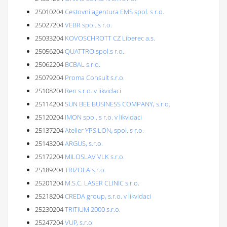
25010204
Cestovní agentura EMS spol. s r.o.
25027204
VEBR spol. s r.o.
25033204
KOVOSCHROTT CZ Liberec a.s.
25056204
QUATTRO spol.s r.o.
25062204
BCBAL s.r.o.
25079204
Proma Consult s.r.o.
25108204
Ren s.r.o. v likvidaci
25114204
SUN BEE BUSINESS COMPANY, s.r.o.
25120204
IMON spol. s r.o. v likvidaci
25137204
Atelier YPSILON, spol. s r.o.
25143204
ARGUS, s.r.o.
25172204
MILOSLAV VLK s.r.o.
25189204
TRIZOLA s.r.o.
25201204
M.S.C. LASER CLINIC s.r.o.
25218204
CREDA group, s.r.o. v likvidaci
25230204
TRITIUM 2000 s.r.o.
25247204
VUP, s.r.o.