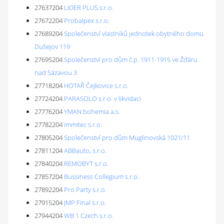
27637204
LIDER PLUS s.r.o.
27672204
Probalpex s.r.o.
27689204
Společenství vlastníků jednotek obytného domu
Dušejov 119
27695204
Společenství pro dům č.p. 1911-1915 ve Žďáru
nad Sázavou 3
27718204
HOTAŘ Čejkovice s.r.o.
27724204
PARASOLO s.r.o. v likvidaci
27776204
YMAN bohemia a.s.
27782204
immitec s.r.o.
27805204
Společenství pro dům Muglinovská 1021/11
27811204
ABBauto, s.r.o.
27840204
REMOBYT s.r.o.
27857204
Bussiness Collegium s.r.o.
27892204
Pro Party s.r.o.
27915204
JMP Final s.r.o.
27944204
WB 1 Czech s.r.o.