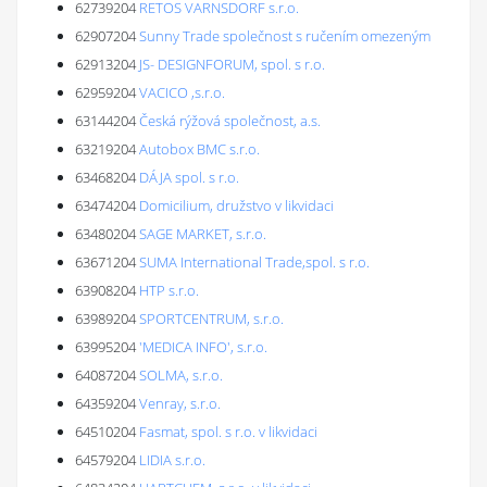
62739204
RETOS VARNSDORF s.r.o.
62907204
Sunny Trade společnost s ručením omezeným
62913204
JS- DESIGNFORUM, spol. s r.o.
62959204
VACICO ,s.r.o.
63144204
Česká rýžová společnost, a.s.
63219204
Autobox BMC s.r.o.
63468204
DÁJA spol. s r.o.
63474204
Domicilium, družstvo v likvidaci
63480204
SAGE MARKET, s.r.o.
63671204
SUMA International Trade,spol. s r.o.
63908204
HTP s.r.o.
63989204
SPORTCENTRUM, s.r.o.
63995204
'MEDICA INFO', s.r.o.
64087204
SOLMA, s.r.o.
64359204
Venray, s.r.o.
64510204
Fasmat, spol. s r.o. v likvidaci
64579204
LIDIA s.r.o.