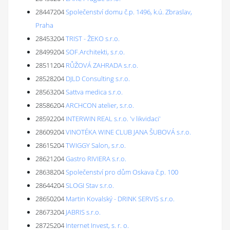
28447204
Společenství domu č.p. 1496, k.ú. Zbraslav,
Praha
28453204
TRIST - ŽEKO s.r.o.
28499204
SOF.Architekti, s.r.o.
28511204
RŮŽOVÁ ZAHRADA s.r.o.
28528204
DJLD Consulting s.r.o.
28563204
Sattva medica s.r.o.
28586204
ARCHCON atelier, s.r.o.
28592204
INTERWIN REAL s.r.o. 'v likvidaci'
28609204
VINOTÉKA WINE CLUB JANA ŠUBOVÁ s.r.o.
28615204
TWIGGY Salon, s.r.o.
28621204
Gastro RIVIERA s.r.o.
28638204
Společenství pro dům Oskava č.p. 100
28644204
SLOGI Stav s.r.o.
28650204
Martin Kovalský - DRINK SERVIS s.r.o.
28673204
JABRIS s.r.o.
28725204
Internet Invest, s. r. o.