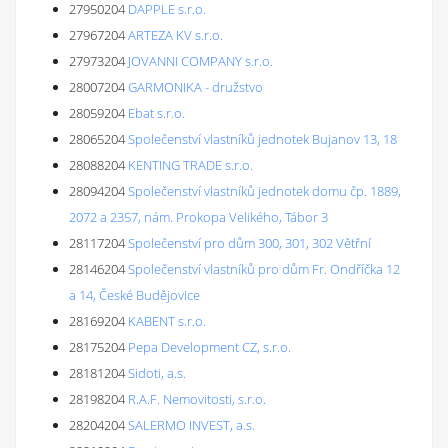
27950204
DAPPLE s.r.o.
27967204
ARTEZA KV s.r.o.
27973204
JOVANNI COMPANY s.r.o.
28007204
GARMONIKA - družstvo
28059204
Ebat s.r.o.
28065204
Společenství vlastníků jednotek Bujanov 13, 18
28088204
KENTING TRADE s.r.o.
28094204
Společenství vlastníků jednotek domu čp. 1889,
2072 a 2357, nám. Prokopa Velikého, Tábor 3
28117204
Společenství pro dům 300, 301, 302 Větřní
28146204
Společenství vlastníků pro dům Fr. Ondříčka 12
a 14, České Budějovice
28169204
KABENT s.r.o.
28175204
Pepa Development CZ, s.r.o.
28181204
Sidoti, a.s.
28198204
R.A.F. Nemovitosti, s.r.o.
28204204
SALERMO INVEST, a.s.