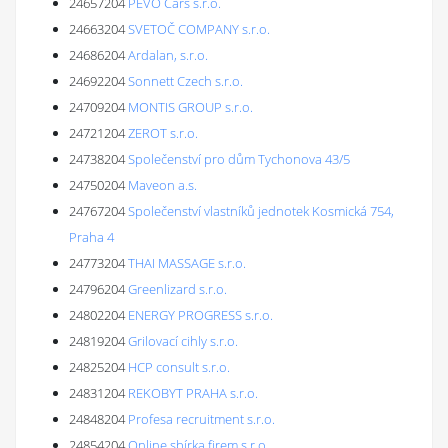
24657204
PEVO Cars s.r.o.
24663204
SVETOČ COMPANY s.r.o.
24686204
Ardalan, s.r.o.
24692204
Sonnett Czech s.r.o.
24709204
MONTIS GROUP s.r.o.
24721204
ZEROT s.r.o.
24738204
Společenství pro dům Tychonova 43/5
24750204
Maveon a.s.
24767204
Společenství vlastníků jednotek Kosmická 754,
Praha 4
24773204
THAI MASSAGE s.r.o.
24796204
Greenlizard s.r.o.
24802204
ENERGY PROGRESS s.r.o.
24819204
Grilovací cihly s.r.o.
24825204
HCP consult s.r.o.
24831204
REKOBYT PRAHA s.r.o.
24848204
Profesa recruitment s.r.o.
24854204
Online sbírka firem s.r.o.