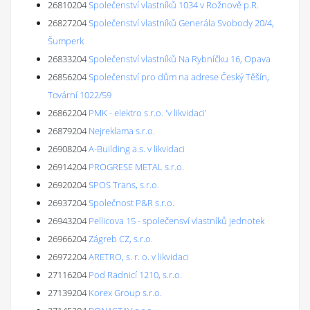
26810204
Společenství vlastníků 1034 v Rožnově p.R.
26827204
Společenství vlastníků Generála Svobody 20/4,
Šumperk
26833204
Společenství vlastníků Na Rybníčku 16, Opava
26856204
Společenství pro dům na adrese Český Těšín,
Tovární 1022/59
26862204
PMK - elektro s.r.o. 'v likvidaci'
26879204
Nejreklama s.r.o.
26908204
A-Building a.s. v likvidaci
26914204
PROGRESE METAL s.r.o.
26920204
SPOS Trans, s.r.o.
26937204
Společnost P&R s.r.o.
26943204
Pellicova 15 - společensví vlastníků jednotek
26966204
Zágreb CZ, s.r.o.
26972204
ARETRO, s. r. o. v likvidaci
27116204
Pod Radnicí 1210, s.r.o.
27139204
Korex Group s.r.o.