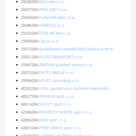
29240204
BelCorpo s.r.o.
29257204
INTELSOFT s.r.o.
29263204
PumpsMS spol. s r.o.
29286204
OPERTUS s.r.o.
29292204
ŠTUK HELMA s.r.o.
29309204
Cercis s.r.o.
29315204
Společenství vlastníků bytů Elplova 6, Brno
29321204
PLATO TRANSPORT s.r.o.
29367204
ZIMOLKA paletten service s.r.o.
29373204
FRITTY GROUP s.r.o.
29396204
MYVET consulting s.r.o.
40232204
VITAL, společnost s ručením omezeným
40527204
INSTALEX spol. s r.o.
40614204
S E F I T, spol. s r.o.
42396204
PEKAŘSTVÍ NODES, spol. s r. o.
42865204
JOKO spol. s r.o.
43872204
PROFI SERVIS spol. s r.o.
44740204
CAMPING ROŽNOV spol. s r. o.