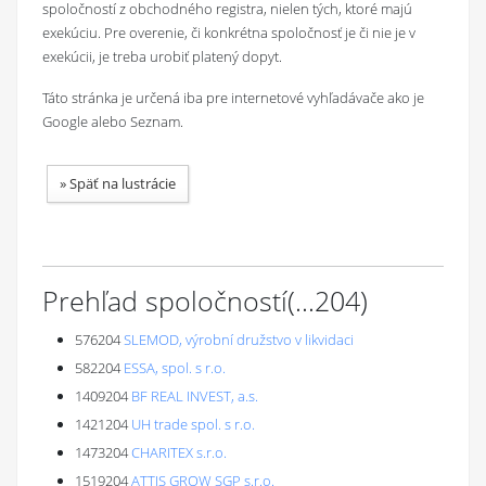
spoločností z obchodného registra, nielen tých, ktoré majú
exekúciu. Pre overenie, či konkrétna spoločnosť je či nie je v
exekúcii, je treba urobiť platený dopyt.
Táto stránka je určená iba pre internetové vyhľadávače ako je
Google alebo Seznam.
»
Späť na lustrácie
Prehľad spoločností
(...
204
)
576204
SLEMOD, výrobní družstvo v likvidaci
582204
ESSA, spol. s r.o.
1409204
BF REAL INVEST, a.s.
1421204
UH trade spol. s r.o.
1473204
CHARITEX s.r.o.
1519204
ATTIS GROW SGP s.r.o.