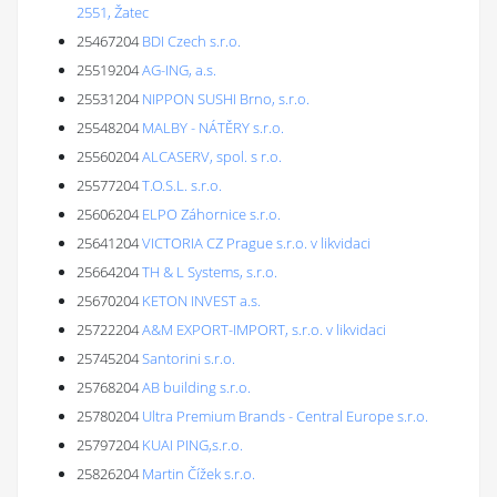
2551, Žatec
25467204
BDI Czech s.r.o.
25519204
AG-ING, a.s.
25531204
NIPPON SUSHI Brno, s.r.o.
25548204
MALBY - NÁTĚRY s.r.o.
25560204
ALCASERV, spol. s r.o.
25577204
T.O.S.L. s.r.o.
25606204
ELPO Záhornice s.r.o.
25641204
VICTORIA CZ Prague s.r.o. v likvidaci
25664204
TH & L Systems, s.r.o.
25670204
KETON INVEST a.s.
25722204
A&M EXPORT-IMPORT, s.r.o. v likvidaci
25745204
Santorini s.r.o.
25768204
AB building s.r.o.
25780204
Ultra Premium Brands - Central Europe s.r.o.
25797204
KUAI PING,s.r.o.
25826204
Martin Čížek s.r.o.