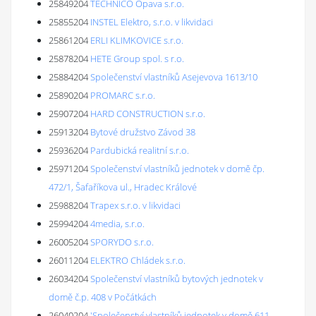
25849204
TECHNICO Opava s.r.o.
25855204
INSTEL Elektro, s.r.o. v likvidaci
25861204
ERLI KLIMKOVICE s.r.o.
25878204
HETE Group spol. s r.o.
25884204
Společenství vlastníků Asejevova 1613/10
25890204
PROMARC s.r.o.
25907204
HARD CONSTRUCTION s.r.o.
25913204
Bytové družstvo Závod 38
25936204
Pardubická realitní s.r.o.
25971204
Společenství vlastníků jednotek v domě čp.
472/1, Šafaříkova ul., Hradec Králové
25988204
Trapex s.r.o. v likvidaci
25994204
4media, s.r.o.
26005204
SPORYDO s.r.o.
26011204
ELEKTRO Chládek s.r.o.
26034204
Společenství vlastníků bytových jednotek v
domě č.p. 408 v Počátkách
26040204
'Společenství vlastníků jednotek v domě 611 -