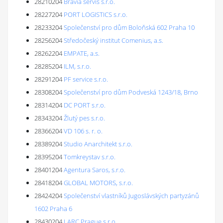
28210204
Bravia servis s.r.o.
28227204
PORT LOGISTICS s.r.o.
28233204
Společenství pro dům Boloňská 602 Praha 10
28256204
Středočeský institut Comenius, a.s.
28262204
EMPATE, a.s.
28285204
ILM, s.r.o.
28291204
PF service s.r.o.
28308204
Společenství pro dům Podveská 1243/18, Brno
28314204
DC PORT s.r.o.
28343204
Žlutý pes s.r.o.
28366204
VD 106 s. r. o.
28389204
Studio Anarchitekt s.r.o.
28395204
Tomkreystav s.r.o.
28401204
Agentura Saros, s.r.o.
28418204
GLOBAL MOTORS, s.r.o.
28424204
Společenství vlastníků Jugoslávských partyzánů
1602 Praha 6
28430204
LARC Prague s.r.o.