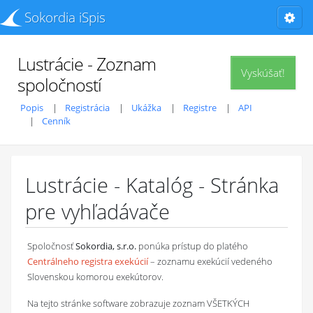
Sokordia iSpis
Lustrácie - Zoznam
Vyskúšať!
spoločností
Popis
Registrácia
Ukážka
Registre
API
Cenník
Lustrácie - Katalóg - Stránka
pre vyhľadávače
Spoločnosť
Sokordia, s.r.o.
ponúka prístup do platého
Centrálneho registra exekúcií
– zoznamu exekúcií vedeného
Slovenskou komorou exekútorov.
Na tejto stránke software zobrazuje zoznam VŠETKÝCH