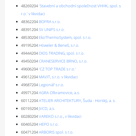
48269204
'Stavební a obchodní společnost VHHK, spol. s
r.o.' v likvidaci
48362204
BOFRA s.r.o.
48391204
SV UNIPS s.r.o.
48530204
EkoThermoSystem, spol. s r.o.
49195204
Höweler & Beneš, s.r.o.
49444204
DIOS TRADING, spol. s r.o.
49450204
CRANESERVICE BRNO, s.r.o.
49606204
'CZ TOP TRADE s.r.o.'
49612204
MAVIT, s.r.o. v likvidaci
49687204
Legionář s.r.o.
49971204
AGRA Olbramovice, a.s.
60112204
ATELIER ARCHITEKTURY, Šuda - Horský, a. s.
60193204
JVCD, a.s.
60280204
VAREKO s.r.o., v likvidaci
60465204
HEPO s.r.o.
60471204
ARBORIS spol. s r.o.