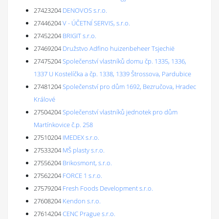
27423204
DENOVOS s.r.o.
27446204
V - ÚČETNÍ SERVIS, s.r.o.
27452204
BRIGIT s.r.o.
27469204
Družstvo Adfino huizenbeheer Tsjechië
27475204
Společenství vlastníků domu čp. 1335, 1336,
1337 U Kostelíčka a čp. 1338, 1339 Štrossova, Pardubice
27481204
Společenství pro dům 1692, Bezručova, Hradec
Králové
27504204
Společenství vlastníků jednotek pro dům
Martínkovice č.p. 258
27510204
IMEDEX s.r.o.
27533204
MŠ plasty s.r.o.
27556204
Brikosmont, s.r.o.
27562204
FORCE 1 s.r.o.
27579204
Fresh Foods Development s.r.o.
27608204
Kendon s.r.o.
27614204
CENC Prague s.r.o.