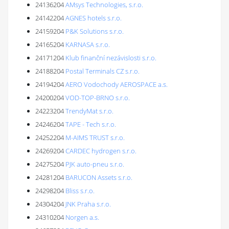
24136204
AMsys Technologies, s.r.o.
24142204
AGNES hotels s.r.o.
24159204
P&K Solutions s.r.o.
24165204
KARNASA s.r.o.
24171204
Klub finanční nezávislosti s.r.o.
24188204
Postal Terminals CZ s.r.o.
24194204
AERO Vodochody AEROSPACE a.s.
24200204
VOD-TOP-BRNO s.r.o.
24223204
TrendyMat s.r.o.
24246204
TAPE - Tech s.r.o.
24252204
M-AIMS TRUST s.r.o.
24269204
CARDEC hydrogen s.r.o.
24275204
PJK auto-pneu s.r.o.
24281204
BARUCON Assets s.r.o.
24298204
Bliss s.r.o.
24304204
JNK Praha s.r.o.
24310204
Norgen a.s.