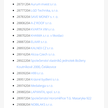
28731204
Aurum invest s.r.o.
28777204
LGD Technika, s.r.o.
28783204
SAVE MONEY s. r. o.
28806204
A-Z ROOF s.r.o.
28829204
KVARTA VM s.r.o.
28870204
KHAIMA s.r.o. v likvidaci
28887204
ELAAR s.r.o.
28893204
KALNEX CZ s.r.o.
28916204
Alcoa Czech s.r.o.
28922204
Společenství vlastníků jednotek Boženy
Koutníkové 2000, Čelákovice
28939204
H99 s.r.o.
28951204
Krásné bydlení s.r.o.
28974204
Medalerga s.r.o.
28980204
LAPIANTA, spol. s.r.o.
28997204
Společenství Horoměřice T.G. Masaryka 922
29008204
NOBILAKS s.r.o.