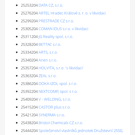
25253204
DATA CZ, s.r.o.
25276204
ARTEL Hradec Králové s. r. o. v likvidaci
25299204
PRESTRADE CZ s.r.o.
25305204
COMAN IDUS s.r.o. v likvidaci
25311204
JG Reality spol. s r.o.
25328204
BETTAC s.r.o.
25334204
ARTS, s.r.o.
25340204
Arien s.r.o.
25357204
HOLVITA, s.r.o. 'v likvidaci'
25363204
ZEAL s.r.o.
25386204
DOKA-IZOL spol. s r.o.
25392204
NEXTCOMP, spol. s r.o.
25409204
V - WELDING, s.r.o.
25415204
CASTOR plus s.r.o.
25421204
SYNERMA s.r.o.
25438204
Bristol Chemicals CZ s.r.o.
25444204
Společenství vlastníků jednotek Družstevní 2550,