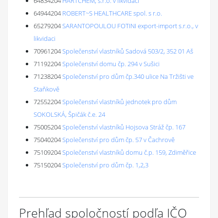
64834204
HARTCHEM, s.r.o. v likvidaci
64944204
ROBERT~S HEALTHCARE spol. s r.o.
65279204
SARANTOPOULOU FOTINI export-import s.r.o., v
likvidaci
70961204
Společenství vlastníků Sadová 503/2, 352 01 Aš
71192204
Společenství domu čp. 294 v Sušici
71238204
Společenství pro dům čp.340 ulice Na Tržišti ve
Staňkově
72552204
Společenství vlastníků jednotek pro dům
SOKOLSKÁ, Špičák č.e. 24
75005204
Společenství vlastníků Hojsova Stráž čp. 167
75040204
Společenství pro dům čp. 57 v Čachrově
75109204
Společenství vlastníků domu č.p. 159, Zdiměřice
75150204
Společenství pro dům čp. 1,2,3
Prehľad spoločností podľa IČO