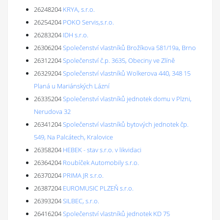
26248204
KRYA, s.r.o.
26254204
POKO Servis,s.r.o.
26283204
IDH s.r.o.
26306204
Společenství vlastníků Brožíkova 581/19a, Brno
26312204
Společenství č.p. 3635, Obeciny ve Zlíně
26329204
Společenství vlastníků Wolkerova 440, 348 15
Planá u Mariánských Lázní
26335204
Společenství vlastníků jednotek domu v Plzni,
Nerudova 32
26341204
Společenství vlastníků bytových jednotek čp.
549, Na Palcátech, Kralovice
26358204
HEBEK - stav s.r.o. v likvidaci
26364204
Roubíček Automobily s.r.o.
26370204
PRIMA JR s.r.o.
26387204
EUROMUSIC PLZEŇ s.r.o.
26393204
SILBEC, s.r.o.
26416204
Společenství vlastníků jednotek KD 75