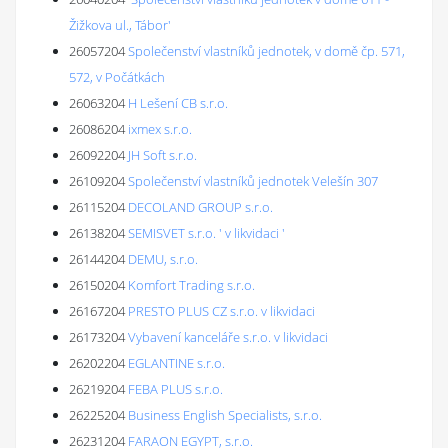
Žižkova ul., Tábor'
26057204
Společenství vlastníků jednotek, v domě čp. 571,
572, v Počátkách
26063204
H Lešení CB s.r.o.
26086204
ixmex s.r.o.
26092204
JH Soft s.r.o.
26109204
Společenství vlastníků jednotek Velešín 307
26115204
DECOLAND GROUP s.r.o.
26138204
SEMISVET s.r.o. ' v likvidaci '
26144204
DEMU, s.r.o.
26150204
Komfort Trading s.r.o.
26167204
PRESTO PLUS CZ s.r.o. v likvidaci
26173204
Vybavení kanceláře s.r.o. v likvidaci
26202204
EGLANTINE s.r.o.
26219204
FEBA PLUS s.r.o.
26225204
Business English Specialists, s.r.o.
26231204
FARAON EGYPT, s.r.o.