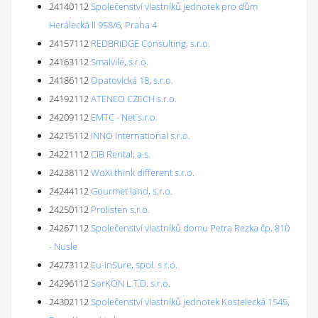
24140112
Společenství vlastníků jednotek pro dům
Herálecká II 958/6, Praha 4
24157112
REDBRIDGE Consulting, s.r.o.
24163112
Smalvile, s.r.o.
24186112
Opatovická 18, s.r.o.
24192112
ATENEO CZECH s.r.o.
24209112
EMTC - Net s.r.o.
24215112
INNO International s.r.o.
24221112
CIB Rental, a.s.
24238112
WoXi think different s.r.o.
24244112
Gourmet land, s.r.o.
24250112
Prolisten s.r.o.
24267112
Společenství vlastníků domu Petra Rezka čp. 810
- Nusle
24273112
Eu-inSure, spol. s r.o.
24296112
SorKON L.T.D. s.r.o.
24302112
Společenství vlastníků jednotek Kostelecká 1545,