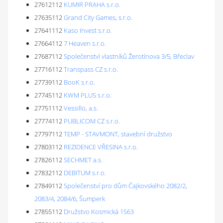
27612112
KUMIR PRAHA s.r.o.
27635112
Grand City Games, s.r.o.
27641112
Kaso Invest s.r.o.
27664112
7 Heaven s.r.o.
27687112
Společenství vlastníků Žerotínova 3/5, Břeclav
27716112
Transpass CZ s.r.o.
27739112
BooK s.r.o.
27745112
KWM PLUS s.r.o.
27751112
Vessillo, a.s.
27774112
PUBLICOM CZ s.r.o.
27797112
TEMP - STAVMONT, stavební družstvo
27803112
REZIDENCE VŘESINA s.r.o.
27826112
SECHMET a.s.
27832112
DEBITUM s.r.o.
27849112
Společenství pro dům Čajkovského 2082/2,
2083/4, 2084/6, Šumperk
27855112
Družstvo Kosmická 1563