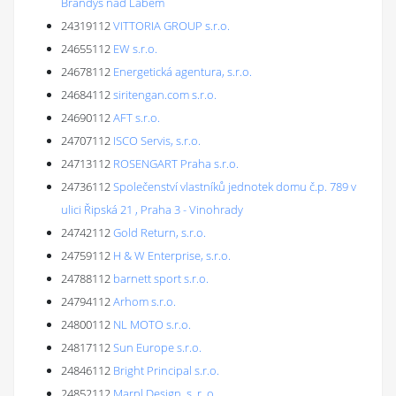
Brandýs nad Labem
24319112
VITTORIA GROUP s.r.o.
24655112
EW s.r.o.
24678112
Energetická agentura, s.r.o.
24684112
siritengan.com s.r.o.
24690112
AFT s.r.o.
24707112
ISCO Servis, s.r.o.
24713112
ROSENGART Praha s.r.o.
24736112
Společenství vlastníků jednotek domu č.p. 789 v
ulici Řipská 21 , Praha 3 - Vinohrady
24742112
Gold Return, s.r.o.
24759112
H & W Enterprise, s.r.o.
24788112
barnett sport s.r.o.
24794112
Arhom s.r.o.
24800112
NL MOTO s.r.o.
24817112
Sun Europe s.r.o.
24846112
Bright Principal s.r.o.
24852112
Marpl Design, s. r. o.