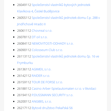
26049112
Společenství vlastníků bytových jednotek
Klavíkova 4, České Budějovice
26055112
Společenství vlastníků jednotek domu č.p. 288 v
Jindřichově Hradci II
26061112
Chovreal s.r.o.
26078112
DT oil s.r.o.
26084112
NEMOVITOSTI-ODHADY s.r.o.
26090112
Colosseum Club s.r.o.
26113112
Společenství vlastníků jednotek domu čp. 16 ve
Frymburku
26136112
AGIMEX, s.r.o.
26142112
RAIDER s.r.o.
26159112
TOUR DE FORSE s.r.o.
26188112
Casino Arber-Spielautomaten s.r.o. v likvidaci
26194112
P.DUSSMANN SECURITY s.r.o.
26200112
ANGIBIS, s.r.o.
26217112
Bytové družstvo Pekařská 56