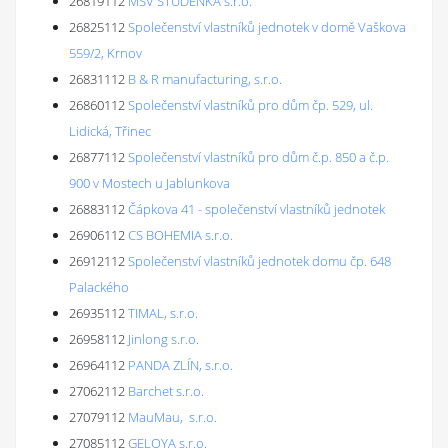
26819112
MSV STUDÉNKA s.r.o.
26825112
Společenství vlastníků jednotek v domě Vaškova
559/2, Krnov
26831112
B & R manufacturing, s.r.o.
26860112
Společenství vlastníků pro dům čp. 529, ul.
Lidická, Třinec
26877112
Společenství vlastníků pro dům č.p. 850 a č.p.
900 v Mostech u Jablunkova
26883112
Čápkova 41 - společenství vlastníků jednotek
26906112
CS BOHEMIA s.r.o.
26912112
Společenství vlastníků jednotek domu čp. 648
Palackého
26935112
TIMAL, s.r.o.
26958112
Jinlong s.r.o.
26964112
PANDA ZLÍN, s.r.o.
27062112
Barchet s.r.o.
27079112
MauMau, s.r.o.
27085112
GELOYA s.r.o.