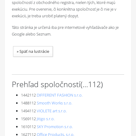
spoločností z obchodného registra, nielen tých, ktoré majú
exekúciu. Pre overenie, či konkrétna spoločnosť je či nie je v
exekúcii, je treba urobiť platený dopyt.
Táto stránka je určená iba pre internetové vyhľadávače ako je
Google alebo Seznam.
»
Späť na lustrácie
Prehľad spoločností
(...
112
)
1442112
DIFFERENT FASHION s.r.o.
1488112
Smooth Works s.r.o.
1494112
VIOLETE art s.r.o.
1569112
Jitigo s.r.o.
1610112
SKY Promotion s.r.o.
1627112
Office Products, s.r.o.