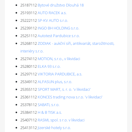
25187112
Bytové družstvo Dlouhá 18
25193112
AUTO RACEK a.s.
25222112
SP-KV AUTO s.r.o.
25239112
INGO BH HOLDING s.r.o.
25251112
Autotest Pardubice s.r.o.
25268112
ZODIAK - aukční síň, antikvariát, starožitnosti,
interiéry s.r.o.
25274112
MOTION, s.r.o., v likvidaci
25280112
ELKA 93 s.r.o.
25297112
VIKTORIA PARDUBICE, a.s.
25349112
ALFASUN plus, s.r.o.
25355112
SPORT MART, s. r. o. 'v likvidaci'
25361112
KONCES trading nova s.r.o. 'v likvidaci'
25378112
SABATI, s.r.o.
25384112
H & B TISK a.s.
25407112
RASMI, spol. s r.o. v likvidaci
25413112
Jizerské hotely s.r.o.