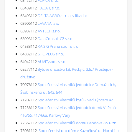
63472112
FLP-ČR s.r.o.
63489112
HADAR, s.r.o.
63495112
DELTA AGRO, s. r. o. v likvidaci
63906112
LAVANA, a.s.
63987112
AVTECH s.r.o.
63993112
DataConsult CZ s.r.o.
64583112
KAISIG Praha spol. s r. o.
64832112
S.I.C.PLUS s.r.o.
64942112
AUVIT,spol. s r.o.
65277112
Bytové družstvo J.B. Pecky č. 3,5,7 Prostějov -
družstvo
70976112
Společenství vlastníků jednotek v Domažlicích,
Švabinského ul. 543, 544
71207112
Společenství vlastníků bytů - Nad Týncem 42
71236112
Společenství vlastníků jednotek domů Vítězná
416/66, 417/66a, Karlovy Vary
72567112
Společenství vlastníků domu Bendova 8 v Plzni
75061112
'Společenství pro dům v Kaznějově ul. Horní č.p.