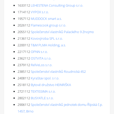
1633112
LEHESTENA Consulting Group s.r.o.
1714112
VYPOX s.r.o.
1957112
MUDDOCK smart a.s.
2026112
Flamescook group s.r.o.
2055112
Společenství vlastníků Palackého 9 Znojmo
2136112
Kovovýroba SPL s.r.o.
2200112
T&M PLMA Holding, a.s.
2217112
OPNN s.r.o.
2362112
OSTVITA s.r.o.
2379112
RelVeLos s.r.o.
2385112
Společenství vlastníků Roudnická 452
2408112
KyraStav spol. s r.o.
2518112
Bytové družstvo HEINRIŠKA
2721112
TEXTISSIMA s.r.o.
2802112
BUSYATLE s.r.o.
2906112
Společenství vlastníků jednotek domu Řípská č.p.
1457, Brno