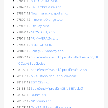
27861112
MINO RACING s.r.o.
27878112
LINE architektura s.r.o.
27884112
Now Interactive, spol. s r.o.
27890112
Immorent Orange s.r.o.
27913112
Fitz Roy, s.r.o.
27942112
GEOS FORT, s.r.o.
27971112
PRIMAVERA SA s.r.o.
27988112
MEDITON s.r.o.
28040112
Family & Dvorovoy s.r.o.
28086112
Společenství vlastníků pro dům Průběžná 36, 38,
40 České Budějovice
28109112
Společenství vlastníků pro dům čp. 2599
28115112
MPK-TRANS, spol. s r.o. v likvidaci
28121112
EGIT CZ s.r.o.
28138112
Společenství pro dům 384, 385 Velešín
28144112
Dixireal a.s.
28150112
NP Group s.r.o.
28167112
Dr. KRAUS International s.r.o.