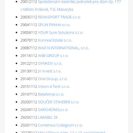
29012112
Společenství vlastníků jednotek pro dům čp. 177
v Městci Králové, T.G. Masaryka
29035112
REHASPORT TRADE s.r.o.
29041112
SPLIN PRAHA s.r.o.
29058112
YOUR Sure Solutions s.r.o.
29070112
Konreal Estate s.r.o.
29087112
RIAD N INTERNATIONAL, s.r.o.
29116112
ANB GROUP s.r.o.
29122112
GYNKOV s.r.o.
29139112
JV invest s.r.o.
29145112
Orel Group, s.r.o.
29151112
Vision 4 Tech s.r.o.
29197112
Betafence s.r.o.
29203112
SOUČEK STAVEBNÍ s.r.o.
29249112
SARCHIONO,s.r.o.
29255112
UMABEL SE
29261112
Comenius Collegium s.r.o.
29278112
Mikuláškovo nám. 12 a 13, společenství