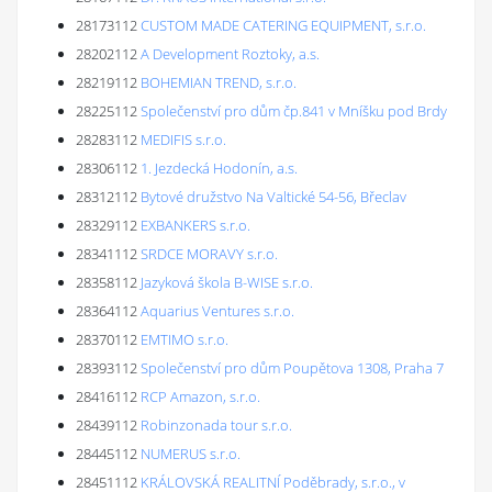
28173112
CUSTOM MADE CATERING EQUIPMENT, s.r.o.
28202112
A Development Roztoky, a.s.
28219112
BOHEMIAN TREND, s.r.o.
28225112
Společenství pro dům čp.841 v Mníšku pod Brdy
28283112
MEDIFIS s.r.o.
28306112
1. Jezdecká Hodonín, a.s.
28312112
Bytové družstvo Na Valtické 54-56, Břeclav
28329112
EXBANKERS s.r.o.
28341112
SRDCE MORAVY s.r.o.
28358112
Jazyková škola B-WISE s.r.o.
28364112
Aquarius Ventures s.r.o.
28370112
EMTIMO s.r.o.
28393112
Společenství pro dům Poupětova 1308, Praha 7
28416112
RCP Amazon, s.r.o.
28439112
Robinzonada tour s.r.o.
28445112
NUMERUS s.r.o.
28451112
KRÁLOVSKÁ REALITNÍ Poděbrady, s.r.o., v