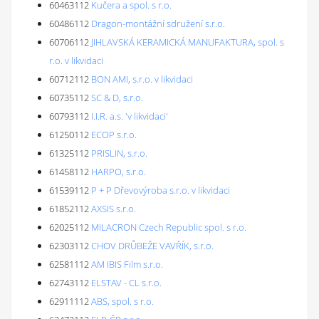
60463112
Kučera a spol. s r.o.
60486112
Dragon-montážní sdružení s.r.o.
60706112
JIHLAVSKÁ KERAMICKÁ MANUFAKTURA, spol. s
r.o. v likvidaci
60712112
BON AMI, s.r.o. v likvidaci
60735112
SC & D, s.r.o.
60793112
I.I.R. a.s. 'v likvidaci'
61250112
ECOP s.r.o.
61325112
PRISLIN, s.r.o.
61458112
HARPO, s.r.o.
61539112
P + P Dřevovýroba s.r.o. v likvidaci
61852112
AXSIS s.r.o.
62025112
MILACRON Czech Republic spol. s r.o.
62303112
CHOV DRŮBEŽE VAVŘÍK, s.r.o.
62581112
AM IBIS Film s.r.o.
62743112
ELSTAV - CL s.r.o.
62911112
ABS, spol. s r.o.