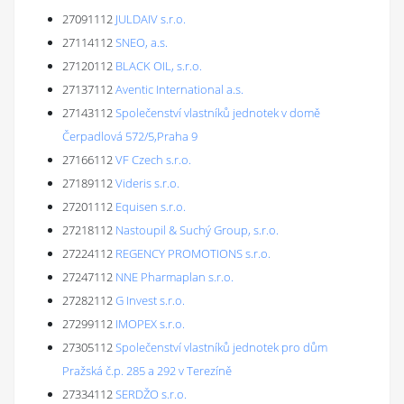
27091112
JULDAIV s.r.o.
27114112
SNEO, a.s.
27120112
BLACK OIL, s.r.o.
27137112
Aventic International a.s.
27143112
Společenství vlastníků jednotek v domě
Čerpadlová 572/5,Praha 9
27166112
VF Czech s.r.o.
27189112
Videris s.r.o.
27201112
Equisen s.r.o.
27218112
Nastoupil & Suchý Group, s.r.o.
27224112
REGENCY PROMOTIONS s.r.o.
27247112
NNE Pharmaplan s.r.o.
27282112
G Invest s.r.o.
27299112
IMOPEX s.r.o.
27305112
Společenství vlastníků jednotek pro dům
Pražská č.p. 285 a 292 v Terezíně
27334112
SERDŽO s.r.o.