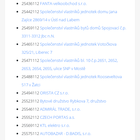
25436112
FANTA-velkoobchod s.r.o.
25442112
Společenství vlastníků jednotek domu Jana
Zajíce 2869/14 v Ústí nad Labem
25459112
Společenství vlastníků bytů domů Spojovací č.p.
3311-3312 Jbc n.N.
25465112
Společenství vlastníků jednotek Votočkova
325/21, Liberec 7
25471112
Společenství vlastníků bl. 10 č.p.2651, 2652,
2653, 2654, 2655, ulice SNP v Mostě
25488112
Společenství vlastníků jednotek Rooseveltova
517 v Žatci
25494112
ORISTA CZ s.r.o.
25523112
Bytové družstvo Rybkova 7, družstvo
25546112
ADMIRÁL TRADE, s.r.o.
25552112
CZECH PORTAS a.s.
25569112
KTL elektro s.r.o.
25575112
AUTOBAZAR - D.BADIS, s.r.o.