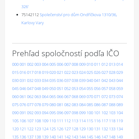
326'
75142112
Společenství pro dům Ondříčkova 1310/36,
Karlovy Vary
Prehľad spoločností podľa IČO
000
001
002
003
004
005
006
007
008
009
010
011
012
013
014
015
016
017
018
019
020
021
022
023
024
025
026
027
028
029
030
031
032
033
034
035
036
037
038
039
040
041
042
043
044
045
046
047
048
049
050
051
052
053
054
055
056
057
058
059
060
061
062
063
064
065
066
067
068
069
070
071
072
073
074
075
076
077
078
079
080
081
082
083
084
085
086
087
088
089
090
091
092
093
094
095
096
097
098
099
100
101
102
103
104
105
106
107
108
109
110
111
112
113
114
115
116
117
118
119
120
121
122
123
124
125
126
127
128
129
130
131
132
133
134
135
136
137
138
139
140
141
142
143
144
145
146
147
148
149