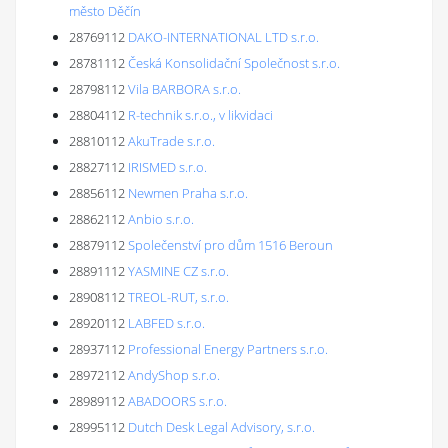
město Děčín
28769112
DAKO-INTERNATIONAL LTD s.r.o.
28781112
Česká Konsolidační Společnost s.r.o.
28798112
Vila BARBORA s.r.o.
28804112
R-technik s.r.o., v likvidaci
28810112
AkuTrade s.r.o.
28827112
IRISMED s.r.o.
28856112
Newmen Praha s.r.o.
28862112
Anbio s.r.o.
28879112
Společenství pro dům 1516 Beroun
28891112
YASMINE CZ s.r.o.
28908112
TREOL-RUT, s.r.o.
28920112
LABFED s.r.o.
28937112
Professional Energy Partners s.r.o.
28972112
AndyShop s.r.o.
28989112
ABADOORS s.r.o.
28995112
Dutch Desk Legal Advisory, s.r.o.