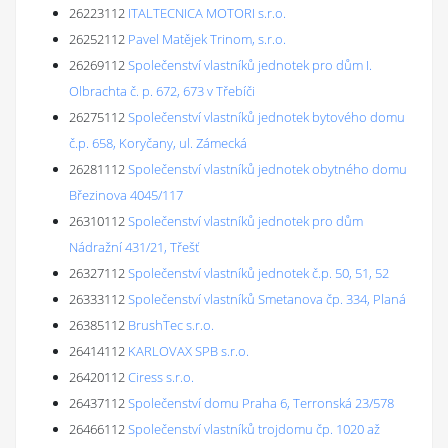
26223112
ITALTECNICA MOTORI s.r.o.
26252112
Pavel Matějek Trinom, s.r.o.
26269112
Společenství vlastníků jednotek pro dům I.
Olbrachta č. p. 672, 673 v Třebíči
26275112
Společenství vlastníků jednotek bytového domu
č.p. 658, Koryčany, ul. Zámecká
26281112
Společenství vlastníků jednotek obytného domu
Březinova 4045/117
26310112
Společenství vlastníků jednotek pro dům
Nádražní 431/21, Třešť
26327112
Společenství vlastníků jednotek č.p. 50, 51, 52
26333112
Společenství vlastníků Smetanova čp. 334, Planá
26385112
BrushTec s.r.o.
26414112
KARLOVAX SPB s.r.o.
26420112
Ciress s.r.o.
26437112
Společenství domu Praha 6, Terronská 23/578
26466112
Společenství vlastníků trojdomu čp. 1020 až