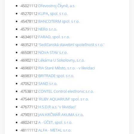
45021112
Dřevostroj Čkyně, a.s.
45270112
KUPA, spol. s r.o.
45478112
BANCOTERM spol. s r.o.
45791112
NERo s.r.o.
46346112
FARAO, spol. s r.o.
46352112
'Sedlčanská stavební společnost s r.o.'
46508112
NOVA STAV s.r.o.
46902112
Lékárna U Sokolovny, s.r.o.
46960112
RIA Staré Město, s.r.o. - v likvidaci
46983112
BRITRADE spol. s r.o.
47052112
SAND s.r.o.
47538112
CONTEL Control electronic s.r.o.
47544112
'RUBY AQUARIUM' spol. s r.o.
47677112
H.S.D.R a.s. 'v likvidaci'
47903112
JAN KRČMÁŘ AKUMA s.r.o.
48024112
A - ÚČET, spol. s r.o.
48111112
ALFA - METAL s.r.o.