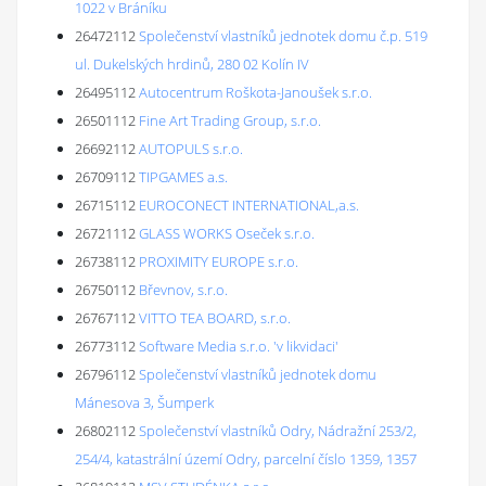
1022 v Bráníku
26472112
Společenství vlastníků jednotek domu č.p. 519
ul. Dukelských hrdinů, 280 02 Kolín IV
26495112
Autocentrum Roškota-Janoušek s.r.o.
26501112
Fine Art Trading Group, s.r.o.
26692112
AUTOPULS s.r.o.
26709112
TIPGAMES a.s.
26715112
EUROCONECT INTERNATIONAL,a.s.
26721112
GLASS WORKS Oseček s.r.o.
26738112
PROXIMITY EUROPE s.r.o.
26750112
Břevnov, s.r.o.
26767112
VITTO TEA BOARD, s.r.o.
26773112
Software Media s.r.o. 'v likvidaci'
26796112
Společenství vlastníků jednotek domu
Mánesova 3, Šumperk
26802112
Společenství vlastníků Odry, Nádražní 253/2,
254/4, katastrální území Odry, parcelní číslo 1359, 1357