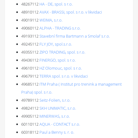
48267112
HA - DE, spol. s r.o.
48910112
AVAX - BRASSI, spol. s r.o. v likvidaci
49019112
WEIMA, s.r.o.
49060112
ALPHA - TRADING s.r.o.
49193112
Stavební firma Bartmann a Smolař s.r.o.
49245112
FLY JOY, spol.s.r.o.
49355112
ZIPO TRADING, spol. s r.o.
49436112
FINERGO, spol. s r.o.
49610112
HZ Olomouc, spol. s r.o.
49679112
TERRA spol. s r.o. v likvidaci
49685112
ITM Praha ( Institut pro trenink a management
Praha) spol. s r.o.
49789112
Seitz-Folien, s.r.o.
49824112
SKH UNIMATIC, s.r.o.
49905112
MINERWAS, s.r.o.
60110112
AQUA - CONTACT s.r.o.
60318112
Paul a Benny s. r. o.