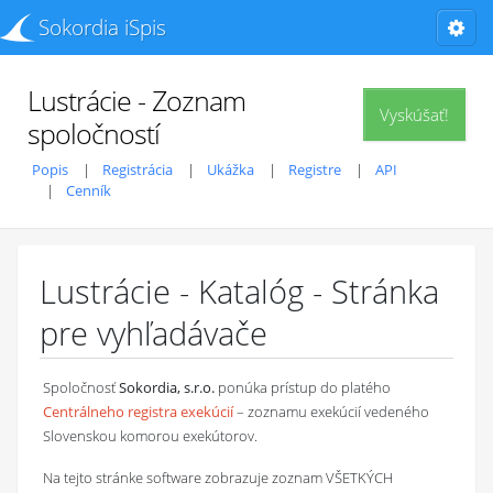
Sokordia iSpis
Lustrácie - Zoznam
Vyskúšať!
spoločností
Popis
Registrácia
Ukážka
Registre
API
Cenník
Lustrácie - Katalóg - Stránka
pre vyhľadávače
Spoločnosť
Sokordia, s.r.o.
ponúka prístup do platého
Centrálneho registra exekúcií
– zoznamu exekúcií vedeného
Slovenskou komorou exekútorov.
Na tejto stránke software zobrazuje zoznam VŠETKÝCH