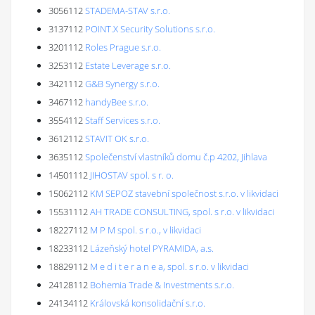
3056112
STADEMA-STAV s.r.o.
3137112
POINT.X Security Solutions s.r.o.
3201112
Roles Prague s.r.o.
3253112
Estate Leverage s.r.o.
3421112
G&B Synergy s.r.o.
3467112
handyBee s.r.o.
3554112
Staff Services s.r.o.
3612112
STAVIT OK s.r.o.
3635112
Společenství vlastníků domu č.p 4202, Jihlava
14501112
JIHOSTAV spol. s r. o.
15062112
KM SEPOZ stavební společnost s.r.o. v likvidaci
15531112
AH TRADE CONSULTING, spol. s r.o. v likvidaci
18227112
M P M spol. s r.o., v likvidaci
18233112
Lázeňský hotel PYRAMIDA, a.s.
18829112
M e d i t e r a n e a, spol. s r.o. v likvidaci
24128112
Bohemia Trade & Investments s.r.o.
24134112
Královská konsolidační s.r.o.