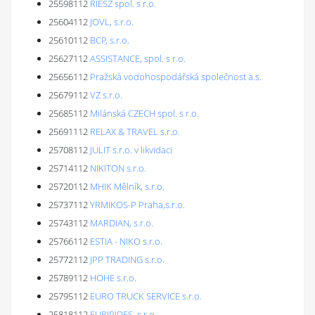
25598112
RIESZ spol. s r.o.
25604112
JOVL, s.r.o.
25610112
BCP, s.r.o.
25627112
ASSISTANCE, spol. s r.o.
25656112
Pražská vodohospodářská společnost a.s.
25679112
VZ s.r.o.
25685112
Milánská CZECH spol. s r.o.
25691112
RELAX & TRAVEL s.r.o.
25708112
JULIT s.r.o. v likvidaci
25714112
NIKITON s.r.o.
25720112
MHIK Mělník, s.r.o.
25737112
YRMIKOS-P Praha,s.r.o.
25743112
MARDIAN, s.r.o.
25766112
ESTIA - NIKO s.r.o.
25772112
JPP TRADING s.r.o.
25789112
HOHE s.r.o.
25795112
EURO TRUCK SERVICE s.r.o.
25818112
EURIPIDES, s.r.o.