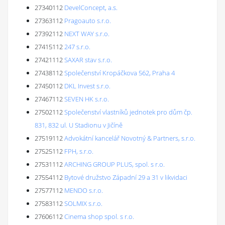
27340112
DevelConcept, a.s.
27363112
Pragoauto s.r.o.
27392112
NEXT WAY s.r.o.
27415112
247 s.r.o.
27421112
SAXAR stav s.r.o.
27438112
Společenství Kropáčkova 562, Praha 4
27450112
DKL Invest s.r.o.
27467112
SEVEN HK s.r.o.
27502112
Společenství vlastníků jednotek pro dům čp.
831, 832 ul. U Stadionu v Jičíně
27519112
Advokátní kancelář Novotný & Partners, s.r.o.
27525112
FPH, s.r.o.
27531112
ARCHING GROUP PLUS, spol. s r.o.
27554112
Bytové družstvo Západní 29 a 31 v likvidaci
27577112
MENDO s.r.o.
27583112
SOLMIX s.r.o.
27606112
Cinema shop spol. s r.o.