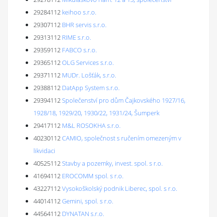
29284112
keihoo s.r.o.
29307112
BHR servis s.r.o.
29313112
RIME s.r.o.
29359112
FABCO s.r.o.
29365112
OLG Services s.r.o.
29371112
MUDr. Lošťák, s.r.o.
29388112
DatApp System s.r.o.
29394112
Společenství pro dům Čajkovského 1927/16,
1928/18, 1929/20, 1930/22, 1931/24, Šumperk
29417112
M&L ROSOKHA s.r.o.
40230112
CAMIO, společnost s ručením omezeným v
likvidaci
40525112
Stavby a pozemky, invest. spol. s r.o.
41694112
EROCOMM spol. s r.o.
43227112
Vysokoškolský podnik Liberec, spol. s r.o.
44014112
Gemini, spol. s r.o.
44564112
DYNATAN s.r.o.