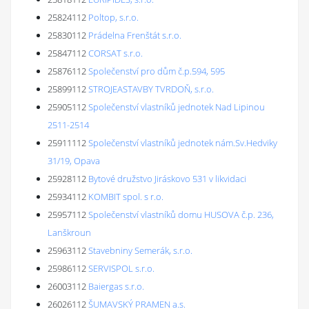
25824112
Poltop, s.r.o.
25830112
Prádelna Frenštát s.r.o.
25847112
CORSAT s.r.o.
25876112
Společenství pro dům č.p.594, 595
25899112
STROJEASTAVBY TVRDOŇ, s.r.o.
25905112
Společenství vlastníků jednotek Nad Lipinou
2511-2514
25911112
Společenství vlastníků jednotek nám.Sv.Hedviky
31/19, Opava
25928112
Bytové družstvo Jiráskovo 531 v likvidaci
25934112
KOMBIT spol. s r.o.
25957112
Společenství vlastníků domu HUSOVA č.p. 236,
Lanškroun
25963112
Stavebniny Semerák, s.r.o.
25986112
SERVISPOL s.r.o.
26003112
Baiergas s.r.o.
26026112
ŠUMAVSKÝ PRAMEN a.s.