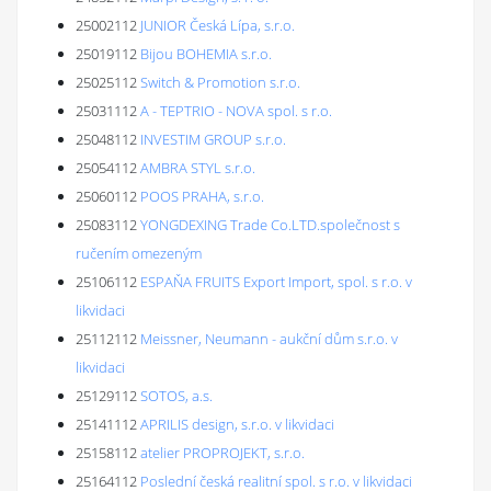
25002112
JUNIOR Česká Lípa, s.r.o.
25019112
Bijou BOHEMIA s.r.o.
25025112
Switch & Promotion s.r.o.
25031112
A - TEPTRIO - NOVA spol. s r.o.
25048112
INVESTIM GROUP s.r.o.
25054112
AMBRA STYL s.r.o.
25060112
POOS PRAHA, s.r.o.
25083112
YONGDEXING Trade Co.LTD.společnost s
ručením omezeným
25106112
ESPAŇA FRUITS Export Import, spol. s r.o. v
likvidaci
25112112
Meissner, Neumann - aukční dům s.r.o. v
likvidaci
25129112
SOTOS, a.s.
25141112
APRILIS design, s.r.o. v likvidaci
25158112
atelier PROPROJEKT, s.r.o.
25164112
Poslední česká realitní spol. s r.o. v likvidaci