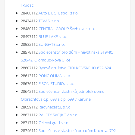
likvidaci
28468112
Auto B.E.S.T. spol. s r.o.
28474112
TEVAS, s.r.o.
28480112
CENTRAL GROUP Švehlova s.r.o.
28497112
BLUE LAKE s.r.o.
28532112
SUNGATE s.r.o.
28578112
Společenství pro dům Hněvotínská 519/40,
520/42, Olomouc-Nová Ulice
28607112
Bytové družstvo CIOLKOVSKÉHO 622-624
28613112
PONC OLIMA s.r.o.
28636112
FISON STUDIO, s.r.o.
28642112
Společenství vlastníků jednotek domu
Olbrachtova č.p. 698 a č.p. 699 v Karviné
28659112
Radynacestu, s.r.o.
28671112
PALETY SVOJKOV s.r.o.
28717112
Zelenyi grad s.r.o.
28746112
Společenství vlastníků pro dům Krokova 792,