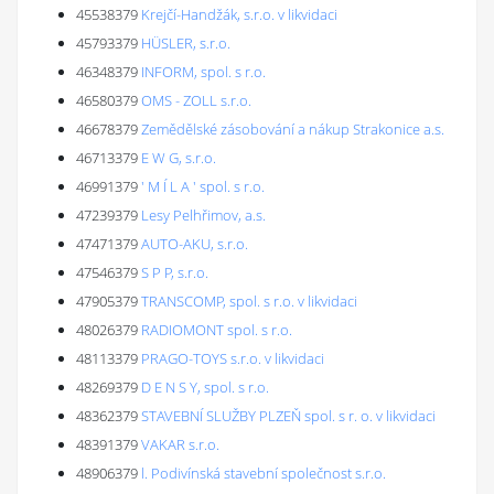
45538379
Krejčí-Handžák, s.r.o. v likvidaci
45793379
HÜSLER, s.r.o.
46348379
INFORM, spol. s r.o.
46580379
OMS - ZOLL s.r.o.
46678379
Zemědělské zásobování a nákup Strakonice a.s.
46713379
E W G, s.r.o.
46991379
' M Í L A ' spol. s r.o.
47239379
Lesy Pelhřimov, a.s.
47471379
AUTO-AKU, s.r.o.
47546379
S P P, s.r.o.
47905379
TRANSCOMP, spol. s r.o. v likvidaci
48026379
RADIOMONT spol. s r.o.
48113379
PRAGO-TOYS s.r.o. v likvidaci
48269379
D E N S Y, spol. s r.o.
48362379
STAVEBNÍ SLUŽBY PLZEŇ spol. s r. o. v likvidaci
48391379
VAKAR s.r.o.
48906379
l. Podivínská stavební společnost s.r.o.