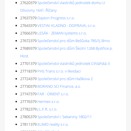
27620379
Společenství vlastníků jednotek domu U
Olivovny 1641. Říčany
27637379
Dayton Progress s.r.o.
27643379
VESTAV KLADNO - DOPRAVA, s.r.o.
27666379
LESÁK - ZEMAN systems s.r.o.
27672379
Společenství pro dům Bešůvka 785/3, Brno
27689379
Společenství pro dům Školní 1268 Bystřice p.
Host.
27701379
Společenství vlastníků jednotek Cihlářská 3
27718379
PHS Trans s.r.o. v likvidaci
27724379
Společenství pro dům Haškova 2
27730379
BORANO SCI Finance, a.s.
27747379
FAR - ORIENT s.r.o.
27776379
Hermex s.r.o.
27782379
J.L.F.R. s.r.o.
27805379
Společenství I. Sekaniny 1802/11
27811379
ELIMO reality s.r.o.