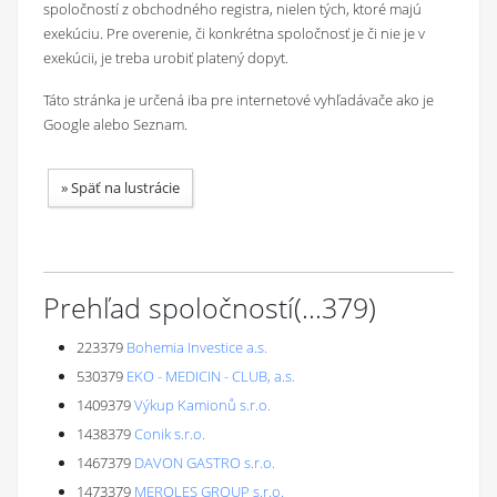
spoločností z obchodného registra, nielen tých, ktoré majú
exekúciu. Pre overenie, či konkrétna spoločnosť je či nie je v
exekúcii, je treba urobiť platený dopyt.
Táto stránka je určená iba pre internetové vyhľadávače ako je
Google alebo Seznam.
»
Späť na lustrácie
Prehľad spoločností
(...
379
)
223379
Bohemia Investice a.s.
530379
EKO - MEDICIN - CLUB, a.s.
1409379
Výkup Kamionů s.r.o.
1438379
Conik s.r.o.
1467379
DAVON GASTRO s.r.o.
1473379
MEROLES GROUP s.r.o.