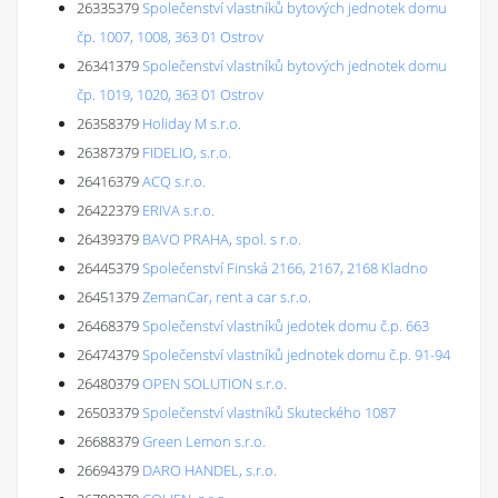
26335379
Společenství vlastníků bytových jednotek domu
čp. 1007, 1008, 363 01 Ostrov
26341379
Společenství vlastníků bytových jednotek domu
čp. 1019, 1020, 363 01 Ostrov
26358379
Holiday M s.r.o.
26387379
FIDELIO, s.r.o.
26416379
ACQ s.r.o.
26422379
ERIVA s.r.o.
26439379
BAVO PRAHA, spol. s r.o.
26445379
Společenství Finská 2166, 2167, 2168 Kladno
26451379
ZemanCar, rent a car s.r.o.
26468379
Společenství vlastníků jedotek domu č.p. 663
26474379
Společenství vlastníků jednotek domu č.p. 91-94
26480379
OPEN SOLUTION s.r.o.
26503379
Společenství vlastníků Skuteckého 1087
26688379
Green Lemon s.r.o.
26694379
DARO HANDEL, s.r.o.