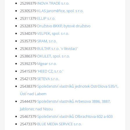
25299379
INOVA TRADE s.r.o.
25305379
KLAS Jaroměřice, spol. s r.o.
25311379
ELLIP s.r.o.
25328379
Družstvo BKKP, bytové družstvo
25340379
VELPEK, spol. s r.o.
25357379
SRAM, s.r.o.
25363379
BULTAR s.r.o. 'v likvidaci'
25386379
OKULET, spol. s r.o.
25392379
Mgear s.r.o.
25415379
'HEED CZ, s.r.o.'
25421379
SETEVA s.r.o.
25438379
Společenství vlastníků jednotek Ostrčilova 535/1,
Ústí nad Labem
25444379
Společenství vlastníků Arbesova 3886, 3887,
Jablonec nad Nisou
25467379
Společenství vlastníků Olbrachtova 602 a 603
25473379
BLUE MEDIA SERVICE s.r.o.