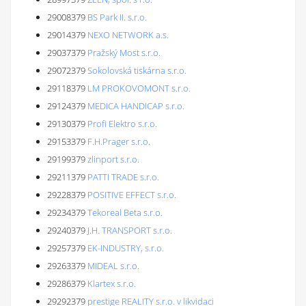
29008379
BS Park II. s.r.o.
29014379
NEXO NETWORK a.s.
29037379
Pražský Most s.r.o.
29072379
Sokolovská tiskárna s.r.o.
29118379
LM PROKOVOMONT s.r.o.
29124379
MEDICA HANDICAP s.r.o.
29130379
Profi Elektro s.r.o.
29153379
F.H.Prager s.r.o.
29199379
zlinport s.r.o.
29211379
PATTI TRADE s.r.o.
29228379
POSITIVE EFFECT s.r.o.
29234379
Tekoreal Beta s.r.o.
29240379
J.H. TRANSPORT s.r.o.
29257379
EK-INDUSTRY, s.r.o.
29263379
MIDEAL s.r.o.
29286379
Klartex s.r.o.
29292379
prestige REALITY s.r.o. v likvidaci