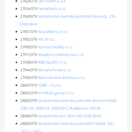
27828379
DEX TEMPUS a.s.
27834379
Pentalclock s.r.o.
27840379
Společenství vlastníků jednotek domu čp. 235,
Dobratice
27857379
WoodMont, s.r.o.
27892379
APLAY a.s.
27909379
Alpinary Reality s.r.o.
27915379
Stavební a interiérová s.r.o.
27938379
RNB GLORY s.r.o.
27944379
Moravia Fonte s.r.o.
27950379
Rekonstrukce domova s.r.o.
28007379
TOBE - X s.r.o.
28042379
KV MEGA group s.r.o.
28065379
Společenství vlastníků jednotek domu Pražská
2081/35, 2082/37, 2083/39 Č. Budějovice 370 04
28088379
Společenství pro dům 245 Vyšší Brod
28094379
Společenství vlastníků jednotek Pražská 1431,
1432 a 1433