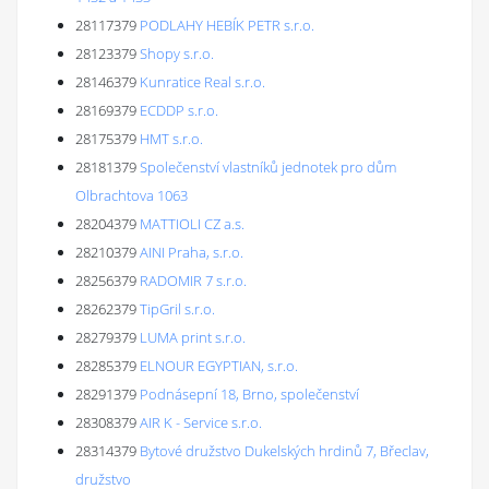
28117379
PODLAHY HEBÍK PETR s.r.o.
28123379
Shopy s.r.o.
28146379
Kunratice Real s.r.o.
28169379
ECDDP s.r.o.
28175379
HMT s.r.o.
28181379
Společenství vlastníků jednotek pro dům
Olbrachtova 1063
28204379
MATTIOLI CZ a.s.
28210379
AINI Praha, s.r.o.
28256379
RADOMIR 7 s.r.o.
28262379
TipGril s.r.o.
28279379
LUMA print s.r.o.
28285379
ELNOUR EGYPTIAN, s.r.o.
28291379
Podnásepní 18, Brno, společenství
28308379
AIR K - Service s.r.o.
28314379
Bytové družstvo Dukelských hrdinů 7, Břeclav,
družstvo