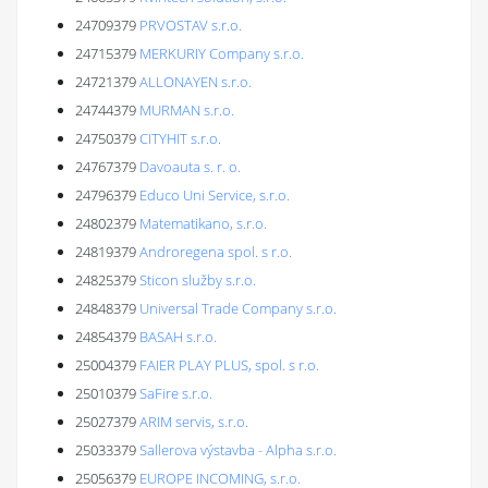
24709379
PRVOSTAV s.r.o.
24715379
MERKURIY Company s.r.o.
24721379
ALLONAYEN s.r.o.
24744379
MURMAN s.r.o.
24750379
CITYHIT s.r.o.
24767379
Davoauta s. r. o.
24796379
Educo Uni Service, s.r.o.
24802379
Matematikano, s.r.o.
24819379
Androregena spol. s r.o.
24825379
Sticon služby s.r.o.
24848379
Universal Trade Company s.r.o.
24854379
BASAH s.r.o.
25004379
FAIER PLAY PLUS, spol. s r.o.
25010379
SaFire s.r.o.
25027379
ARIM servis, s.r.o.
25033379
Sallerova výstavba - Alpha s.r.o.
25056379
EUROPE INCOMING, s.r.o.