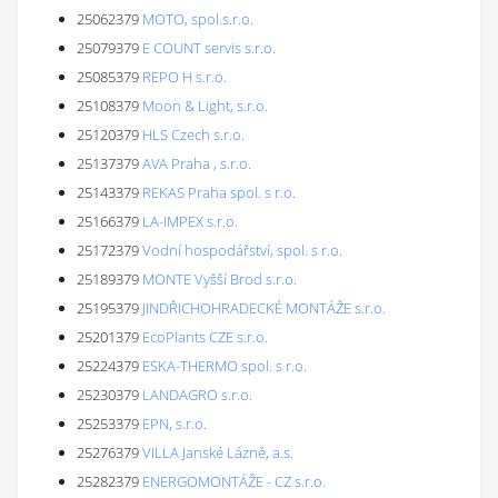
25062379
MOTO, spol.s.r.o.
25079379
E COUNT servis s.r.o.
25085379
REPO H s.r.o.
25108379
Moon & Light, s.r.o.
25120379
HLS Czech s.r.o.
25137379
AVA Praha , s.r.o.
25143379
REKAS Praha spol. s r.o.
25166379
LA-IMPEX s.r.o.
25172379
Vodní hospodářství, spol. s r.o.
25189379
MONTE Vyšší Brod s.r.o.
25195379
JINDŘICHOHRADECKÉ MONTÁŽE s.r.o.
25201379
EcoPlants CZE s.r.o.
25224379
ESKA-THERMO spol. s r.o.
25230379
LANDAGRO s.r.o.
25253379
EPN, s.r.o.
25276379
VILLA Janské Lázně, a.s.
25282379
ENERGOMONTÁŽE - CZ s.r.o.