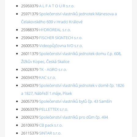
25959379
A L F A T O U R s.r.o.
25971379
Společenství vlastníků jednotek Mánesova a
Čelakovského 609 v Hradci Králové
25988379
HYDROREAL s.r.o.
25994379
FISCHER SIGNTECH s.r.o.
26005379
Videopůjčovna IVO s.r.o.
26011379
Společenství vlastníků jednotek domu č.p. 608,
Žižkův Kopec, Česká Skalice
26028379
TK - AGRO s.r.o.
26034379
KAC s.r.o.
26040379
Společenství vlastníků jednotek v domě čp. 1826
a 1827, Nábřeží 1.máje, Písek
26057379
Společenství vlastníků bytů čp. 43 Samšín
26063379
PELLETTEX s.r.o.
26092379
Společenství vlastníků pro dům čp. 494
26109379
CB pack s.r.o.
26115379
SINTAR s.r.o.