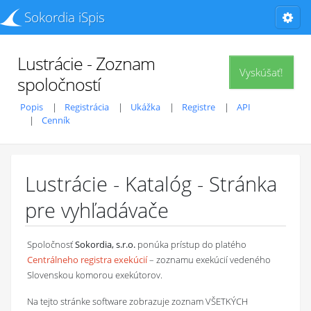
Sokordia iSpis
Lustrácie - Zoznam
Vyskúšať!
spoločností
Popis
Registrácia
Ukážka
Registre
API
Cenník
Lustrácie - Katalóg - Stránka
pre vyhľadávače
Spoločnosť
Sokordia, s.r.o.
ponúka prístup do platého
Centrálneho registra exekúcií
– zoznamu exekúcií vedeného
Slovenskou komorou exekútorov.
Na tejto stránke software zobrazuje zoznam VŠETKÝCH