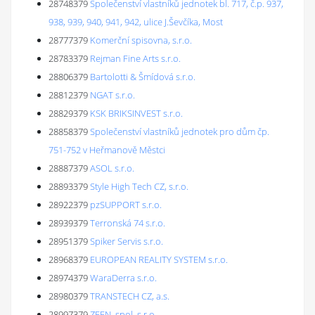
28748379
Společenství vlastníků jednotek bl. 717, č.p. 937,
938, 939, 940, 941, 942, ulice J.Ševčíka, Most
28777379
Komerční spisovna, s.r.o.
28783379
Rejman Fine Arts s.r.o.
28806379
Bartolotti & Šmídová s.r.o.
28812379
NGAT s.r.o.
28829379
KSK BRIKSINVEST s.r.o.
28858379
Společenství vlastníků jednotek pro dům čp.
751-752 v Heřmanově Městci
28887379
ASOL s.r.o.
28893379
Style High Tech CZ, s.r.o.
28922379
pzSUPPORT s.r.o.
28939379
Terronská 74 s.r.o.
28951379
Spiker Servis s.r.o.
28968379
EUROPEAN REALITY SYSTEM s.r.o.
28974379
WaraDerra s.r.o.
28980379
TRANSTECH CZ, a.s.
28997379
ZEEN, spol. s r.o.