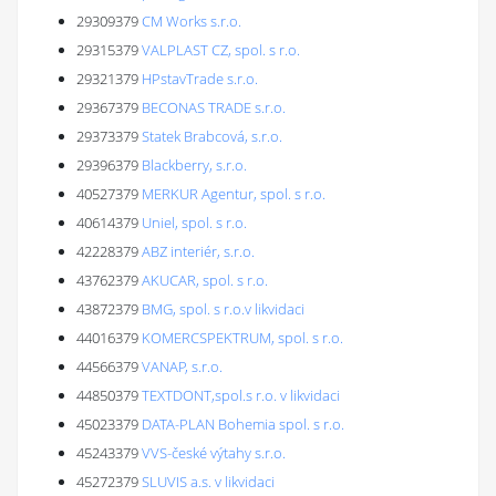
29309379
CM Works s.r.o.
29315379
VALPLAST CZ, spol. s r.o.
29321379
HPstavTrade s.r.o.
29367379
BECONAS TRADE s.r.o.
29373379
Statek Brabcová, s.r.o.
29396379
Blackberry, s.r.o.
40527379
MERKUR Agentur, spol. s r.o.
40614379
Uniel, spol. s r.o.
42228379
ABZ interiér, s.r.o.
43762379
AKUCAR, spol. s r.o.
43872379
BMG, spol. s r.o.v likvidaci
44016379
KOMERCSPEKTRUM, spol. s r.o.
44566379
VANAP, s.r.o.
44850379
TEXTDONT,spol.s r.o. v likvidaci
45023379
DATA-PLAN Bohemia spol. s r.o.
45243379
VVS-české výtahy s.r.o.
45272379
SLUVIS a.s. v likvidaci