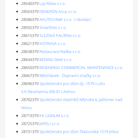
28540379
Lija Relax s.r.o.
28563379
DENEXON Acca, s.r.o.
28586379
AKUTECHNIK s.r.o. 'v likvidaci'
28592379
Smartfoto s.r.o.
28615379
SLEZSKÁ PALÍRNA s.r.o.
28621379
KOTRAVA s.r.o.
28638379
Restaurace Radka s.r.o.
28644379
BEDING Steel s.r.o.
28650379
BIOENERGY COMMERCIAL MAINTENANCE s.r.o.
28667379
Bělohlávek - Dopravní značky s.r.o.
28696379
Společenství pro dům čp. 1579 v ulici
S.K.Neumanna 436 01 Litvínov
28702379
Společenství vlastníků Mlýnská 6, Jablonec nad
Nisou
28719379
KK LIGNUM s.r.o.
28725379
JAPELI s.r.o.
28731379
Společenství pro dům Tkalcovská 1519 Jirkov