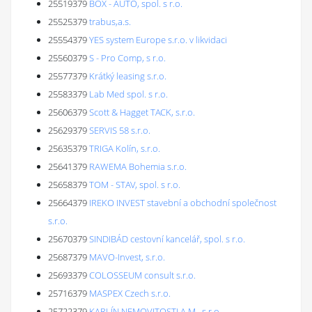
25519379
BOX - AUTO, spol. s r.o.
25525379
trabus,a.s.
25554379
YES system Europe s.r.o. v likvidaci
25560379
S - Pro Comp, s r.o.
25577379
Krátký leasing s.r.o.
25583379
Lab Med spol. s r.o.
25606379
Scott & Hagget TACK, s.r.o.
25629379
SERVIS 58 s.r.o.
25635379
TRIGA Kolín, s.r.o.
25641379
RAWEMA Bohemia s.r.o.
25658379
TOM - STAV, spol. s r.o.
25664379
IREKO INVEST stavební a obchodní společnost
s.r.o.
25670379
SINDIBÁD cestovní kancelář, spol. s r.o.
25687379
MAVO-Invest, s.r.o.
25693379
COLOSSEUM consult s.r.o.
25716379
MASPEX Czech s.r.o.
25722379
KARLÍN NEMOVITOSTI A.M., s.r.o.