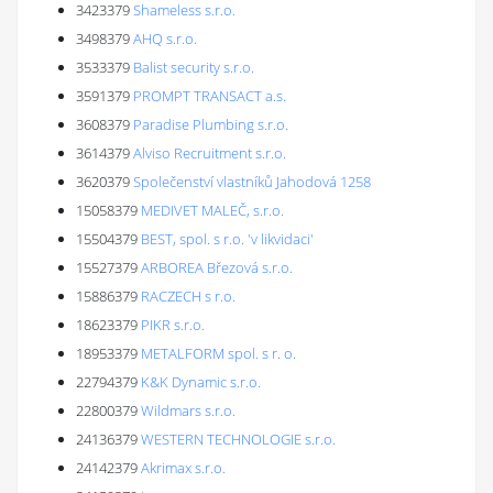
3423379
Shameless s.r.o.
3498379
AHQ s.r.o.
3533379
Balist security s.r.o.
3591379
PROMPT TRANSACT a.s.
3608379
Paradise Plumbing s.r.o.
3614379
Alviso Recruitment s.r.o.
3620379
Společenství vlastníků Jahodová 1258
15058379
MEDIVET MALEČ, s.r.o.
15504379
BEST, spol. s r.o. 'v likvidaci'
15527379
ARBOREA Březová s.r.o.
15886379
RACZECH s r.o.
18623379
PIKR s.r.o.
18953379
METALFORM spol. s r. o.
22794379
K&K Dynamic s.r.o.
22800379
Wildmars s.r.o.
24136379
WESTERN TECHNOLOGIE s.r.o.
24142379
Akrimax s.r.o.