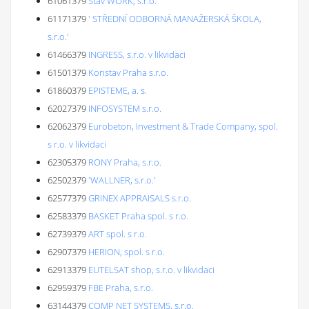
61061379
Stav WORK, s.r.o.
61171379
' STŘEDNÍ ODBORNÁ MANAŽERSKÁ ŠKOLA,
s.r.o.'
61466379
INGRESS, s.r.o. v likvidaci
61501379
Konstav Praha s.r.o.
61860379
EPISTEME, a. s.
62027379
INFOSYSTEM s.r.o.
62062379
Eurobeton, Investment & Trade Company, spol.
s r.o. v likvidaci
62305379
RONY Praha, s.r.o.
62502379
'WALLNER, s.r.o.'
62577379
GRINEX APPRAISALS s.r.o.
62583379
BASKET Praha spol. s r.o.
62739379
ART spol. s r.o.
62907379
HERION, spol. s r.o.
62913379
EUTELSAT shop, s.r.o. v likvidaci
62959379
FBE Praha, s.r.o.
63144379
COMP NET SYSTEMS, s.r.o.