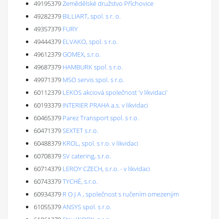
49195379
Zemědělské družstvo Příchovice
49282379
BILLIART, spol. s r. o.
49357379
FURY
49444379
ELVAKO, spol. s r.o.
49612379
GOMEX, s.r.o.
49687379
HAMBURK spol. s r.o.
49971379
MSO servis spol. s r.o.
60112379
LEKOS akciová společnost 'v likvidaci'
60193379
INTERIER PRAHA a.s. v likvidaci
60465379
Parez Transport spol. s r.o.
60471379
SEXTET s.r.o.
60488379
KROL, spol. s r.o. v likvidaci
60708379
SV catering, s.r.o.
60714379
LEROY CZECH, s.r.o. - v likvidaci
60743379
TYCHÉ, s.r.o.
60934379
R O J A , společnost s ručením omezeným
61055379
ANSYS spol. s r.o.