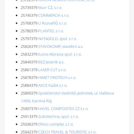
25739379
Murr CZ, s.r.o.
25745379
COMMERCIA s.r.o.
25768379
U Rozvařilů s.r.o.
25780379
PLANTIO, s.r.o.
25797379
NATAGOLD, spol. s r.o.
25826379
STAVOKOMP, stavební a.s.
25832379
Euros Moravia spol. s r.o.
25849379
BSZ Jeseník a.s.
25861379
LASER CUT s.r.o.
25878379
HIMET PROTECH s.r.o.
25884379
AKCE KaZet s.r.o.
25890379
Společenství vlastníků jednotek, ul. Haškova
1/669, Karviná-Ráj
25907379
HAVEL COMPOSITES CZ s.r.o.
25913379
Zubotechna, spol. s r.o.
25936379
Dřevo complet, s.r.o.
25942379
CZECH TRAVEL & TOURISTIC s.r.o.