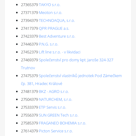
27365379
TAKYO s.r.o.
27371379
Meoton s.r.o.
27394379
TECHNOAQUA, s.r.o.
27417379
QPR PRAGUE a.s.
27423379
Best Adventure s.r.o.
27446379
P.N.G. s.r.o.
27452379
Lift line s.r.o. - v likvidaci
27469379
Společenství pro domy kpt. Jaroše 324-327
Trutnov
27475379
Společenství vlastníků jednotek Pod Zámečkem
čp. 381, Hradec Králové
27481379
BKZ - AGRO s.r.o.
27504379
NATURCHEM, s.r.o.
27533379
ETP Servis s.r.o.
27556379
SUN GREEN Tech s.r.o.
27585379
FRAGANEO BOHEMIA s.r.o.
27614379
Picton Service s.r.o.