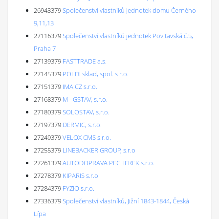
26943379
Společenství vlastníků jednotek domu Černého
9,11,13
27116379
Společenství vlastníků jednotek Povltavská č.5,
Praha 7
27139379
FASTTRADE a.s.
27145379
POLDI sklad, spol. s r.o.
27151379
IMA CZ s.r.o.
27168379
M - GSTAV, s.r.o.
27180379
SOLOSTAV, s.r.o.
27197379
DERMIC, s.r.o.
27249379
VELOX CMS s.r.o.
27255379
LINEBACKER GROUP, s.r.o
27261379
AUTODOPRAVA PECHEREK s.r.o.
27278379
KIPARIS s.r.o.
27284379
FYZIO s.r.o.
27336379
Společenství vlastníků, Jižní 1843-1844, Česká
Lípa