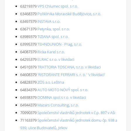
63219379
VPS Chlumec spol. s r.o.
63468379
Poliklinika Moravské Budějovice, s.r.o.
63497379
INSTAVA s.r.o.
63671379
Petynka, spol. s r.o.
63989379
TIZIANA spol. s r.o.
63995379
TEHNOUNION - Prag, s.r.o.
64087379
Ricka Karel s.r.o.
64255379
ELRAC s.r.o. v likvidaci
64510379
TRATTORIA TOSCANA, s.r.o. v likvidaci
64608379
'RISTORANTE FERRARI s. r. o.' 'v likvidaci'
64828379
ZOS a.s. Leština
64834379
AUTO MOTO NOVÝ spol. s r.o.
64938379
DOMINA spol.s r.o. v likvidaci
64944379
Mazars Consulting, s.r.o.
70990379
Společenství vlastníků jednotek v č.p. 897 v Aši
71163379
Společenství vlastníků jednotek domu čp. 938 a
939, ulice Budovatelů, Jirkov