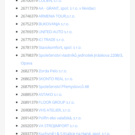
26700379
COLIEN, s.r.o.
26717379
AA - GRANT, spol. s r.o. v likvidaci
26746379
ARMENIA TOUR,s.r.o.
26752379
BUKOVANJA s.r.o.
26769379
UNITED-AUTO s.r.o.
26775379
ICI TRADE s.r.o.
26781379
Stavokomfort, spol. s r.o.
26798379
Společenství vlastníků jednotek Jiráskova 2208/3,
Opava
26827379
Zorda Pelo s.r.o.
26862379
SKONTO REAL s.r.o.
26879379
Společenství Přemyslovců 68
26885379
ASTAKO s.r.o.
26891379
FLOOR GROUP s.r.o.
26908379
VHS ATELIER, s.r.o.
26914379
Polfin eko valašská, s.r.o.
26920379
VA STROJIMPORT s.r.o.
26937379
Kuchyně J & S Kralice na Hané, spol. s r.o.