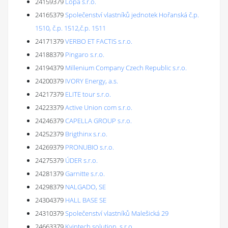
24159379
Lopa s.r.o.
24165379
Společenství vlastníků jednotek Hořanská č.p.
1510, č.p. 1512,č.p. 1511
24171379
VERBO ET FACTIS s.r.o.
24188379
Pingaro s.r.o.
24194379
Millenium Company Czech Republic s.r.o.
24200379
IVORY Energy, a.s.
24217379
ELITE tour s.r.o.
24223379
Active Union com s.r.o.
24246379
CAPELLA GROUP s.r.o.
24252379
Brigthinx s.r.o.
24269379
PRONUBIO s.r.o.
24275379
ÚDER s.r.o.
24281379
Garnitte s.r.o.
24298379
NALGADO, SE
24304379
HALL BASE SE
24310379
Společenství vlastníků Malešická 29
24663379
Kvintech solution, s.r.o.