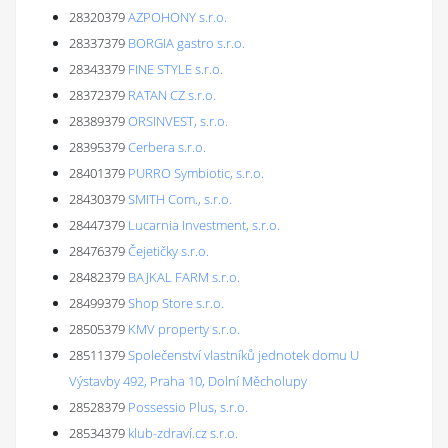
28320379
AZPOHONY s.r.o.
28337379
BORGIA gastro s.r.o.
28343379
FINE STYLE s.r.o.
28372379
RATAN CZ s.r.o.
28389379
ORSINVEST, s.r.o.
28395379
Cerbera s.r.o.
28401379
PURRO Symbiotic, s.r.o.
28430379
SMITH Com., s.r.o.
28447379
Lucarnia Investment, s.r.o.
28476379
Čejetičky s.r.o.
28482379
BAJKAL FARM s.r.o.
28499379
Shop Store s.r.o.
28505379
KMV property s.r.o.
28511379
Společenství vlastníků jednotek domu U
Výstavby 492, Praha 10, Dolní Měcholupy
28528379
Possessio Plus, s.r.o.
28534379
klub-zdraví.cz s.r.o.