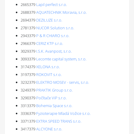
2665379
Lapil perfect s.r.o.
2688379
AQUATECHNIK Moravia, s.r.o.
2694379
DEZILUZE s.r.o.
2781379
NUCOR Solution s.r.o.
2943379
P & R CHIARO s.r.o.
2966379
CERIZ KTP s.r.o.
3029379
I.S.K. Avanpost, s.r.o.
3093379
Lecomte capital system, s.r.o.
3174379
XELONA s.r.o.
3197379
ROKOVIT s.r.o.
3232379
ELEKTRO MOSEV - servis, s.r.o.
3249379
PRAKTIK Group s.r.o.
3290379
Počítače ViP s.r.o.
3313379
Bohemia Space s.r.o.
3336379
Fyzioterapie Mladá Vožice s.r.o.
3371379
EXTRA SPEED TRANS s.r.o.
3417379
ALCYONE s.r.o.