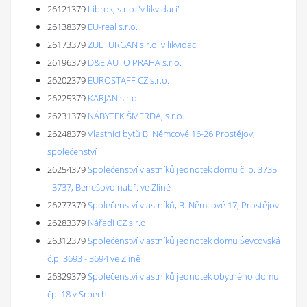
26121379
Librok, s.r.o. 'v likvidaci'
26138379
EU-real s.r.o.
26173379
ZULTURGAN s.r.o. v likvidaci
26196379
D&E AUTO PRAHA s.r.o.
26202379
EUROSTAFF CZ s.r.o.
26225379
KARJAN s.r.o.
26231379
NÁBYTEK ŠMERDA, s.r.o.
26248379
Vlastníci bytů B. Němcové 16-26 Prostějov,
společenství
26254379
Společenství vlastníků jednotek domu č. p. 3735
- 3737, Benešovo nábř. ve Zlíně
26277379
Společenství vlastníků, B. Němcové 17, Prostějov
26283379
Nářadí CZ s.r.o.
26312379
Společenství vlastníků jednotek domu Ševcovská
č.p. 3693 - 3694 ve Zlíně
26329379
Společenství vlastníků jednotek obytného domu
čp. 18 v Srbech