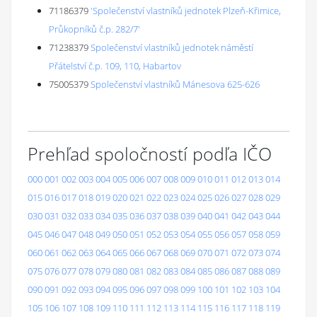
71186379
'Společenství vlastníků jednotek Plzeň-Křimice,
Průkopníků č.p. 282/7'
71238379
Společenství vlastníků jednotek náměstí
Přátelství č.p. 109, 110, Habartov
75005379
Společenství vlastníků Mánesova 625-626
Prehľad spoločností podľa IČO
000
001
002
003
004
005
006
007
008
009
010
011
012
013
014
015
016
017
018
019
020
021
022
023
024
025
026
027
028
029
030
031
032
033
034
035
036
037
038
039
040
041
042
043
044
045
046
047
048
049
050
051
052
053
054
055
056
057
058
059
060
061
062
063
064
065
066
067
068
069
070
071
072
073
074
075
076
077
078
079
080
081
082
083
084
085
086
087
088
089
090
091
092
093
094
095
096
097
098
099
100
101
102
103
104
105
106
107
108
109
110
111
112
113
114
115
116
117
118
119