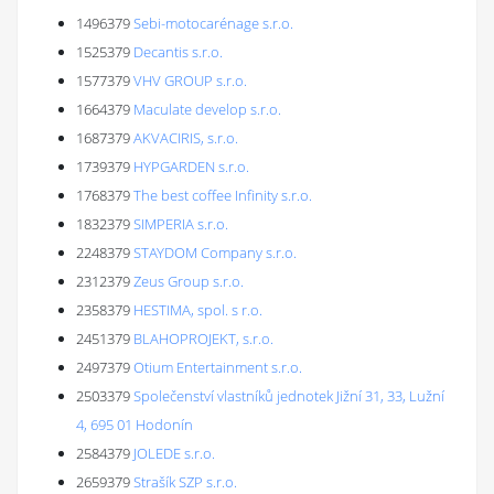
1496379
Sebi-motocarénage s.r.o.
1525379
Decantis s.r.o.
1577379
VHV GROUP s.r.o.
1664379
Maculate develop s.r.o.
1687379
AKVACIRIS, s.r.o.
1739379
HYPGARDEN s.r.o.
1768379
The best coffee Infinity s.r.o.
1832379
SIMPERIA s.r.o.
2248379
STAYDOM Company s.r.o.
2312379
Zeus Group s.r.o.
2358379
HESTIMA, spol. s r.o.
2451379
BLAHOPROJEKT, s.r.o.
2497379
Otium Entertainment s.r.o.
2503379
Společenství vlastníků jednotek Jižní 31, 33, Lužní
4, 695 01 Hodonín
2584379
JOLEDE s.r.o.
2659379
Strašík SZP s.r.o.