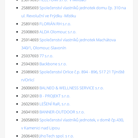
25885693
Společenství vlastníků jednotek domu čp. 310 na
ul. Revoluční ve Frýdku -Místku
25891693
FLORIÁN RH s.r.o.
25908693
ALDA Olomouc s.r.o.
25914693
Společenství vlastníků jednotek Machátova
340/1, Olomouc-Slavonín
25937693
77 s.r.o.
25943693
Backbone s.r.o.
25989693
Společenství Orlice č.p. 894 - 896, 517 21 Týniště
n/Orlicí
26006693
BALNEO & WELLNESS SERVICE s.r.o.
26012693
B - PROJEKT s.r.o.
26029693
LEŠENÍ RaR, s.r.o.
26041693
BANNER-OUTDOOR s.r.o.
26058693
Společenství vlastníků jednotek, v domě čp.430,
v Kamenici nad Lipou
26064693
JihoTech spol. s r.o.