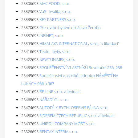
25306693
MAC FOOD, s.r.o.
25329693
VaS - kvalita, s.r.o.
25335693
KEY PARTNERS s.r.o.
25370693
Přerovské bytové družstvo Žerotín
25387693
INFINET, s.r.o.
25393693
HIMALAYA INTERNATIONAL, s.r.o., 'v likvidaci'
25416693
Teplo - byty, s.r.o.
25422693
NEWTUNIMEX, s.r.o.
25439693
SPOLEČENSTVÍ VLASTNÍKŮ Revoluční 256, 258
25445693
Společenství vlastníků jednotek NÁMĚSTÍ NA
LUKÁCH 966 a 967
25451693
RE-LINE s.r.o. v likvidaci
25468693
NÁŘADÍ CL s.r.o.
25474693
AUTODÍLY RYCHLOSERVIS BÍLINA s.r.o.
25480693
SIDEREM CZECH REPUBLIC s.r.o. v likvidaci
25497693
UNIPOL COMPANY MOST s.r.o.
25526693
RENTAX INTERIA s.r.o.