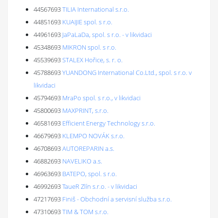
44567693
TILIA International s.r.o.
44851693
KUAIJIE spol. s r.o.
44961693
JaPaLaDa, spol. s r.o. - v likvidaci
45348693
MIKRON spol. s r.o.
45539693
STALEX Hořice, s. r. o.
45788693
YUANDONG International Co.Ltd., spol. s r.o. v
likvidaci
45794693
MraPo spol. s r.o., v likvidaci
45800693
MAXPRINT, s.r.o.
46581693
Efficient Energy Technology s.r.o.
46679693
KLEMPO NOVÁK s.r.o.
46708693
AUTOREPARIN a.s.
46882693
NAVELIKO a.s.
46963693
BATEPO, spol. s r.o.
46992693
TaueR Zlín s.r.o. - v likvidaci
47217693
Finiš - Obchodní a servisní služba s.r.o.
47310693
TIM & TOM s.r.o.