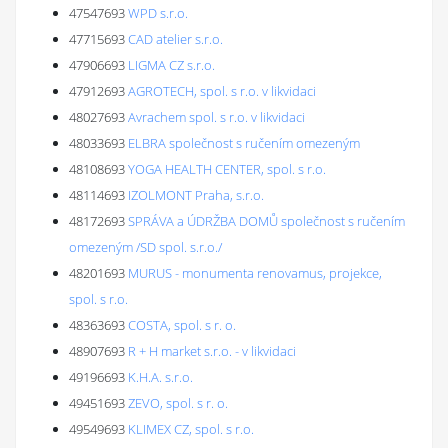
47547693
WPD s.r.o.
47715693
CAD atelier s.r.o.
47906693
LIGMA CZ s.r.o.
47912693
AGROTECH, spol. s r.o. v likvidaci
48027693
Avrachem spol. s r.o. v likvidaci
48033693
ELBRA společnost s ručením omezeným
48108693
YOGA HEALTH CENTER, spol. s r.o.
48114693
IZOLMONT Praha, s.r.o.
48172693
SPRÁVA a ÚDRŽBA DOMŮ společnost s ručením
omezeným /SD spol. s.r.o./
48201693
MURUS - monumenta renovamus, projekce,
spol. s r.o.
48363693
COSTA, spol. s r. o.
48907693
R + H market s.r.o. - v likvidaci
49196693
K.H.A. s.r.o.
49451693
ZEVO, spol. s r. o.
49549693
KLIMEX CZ, spol. s r.o.