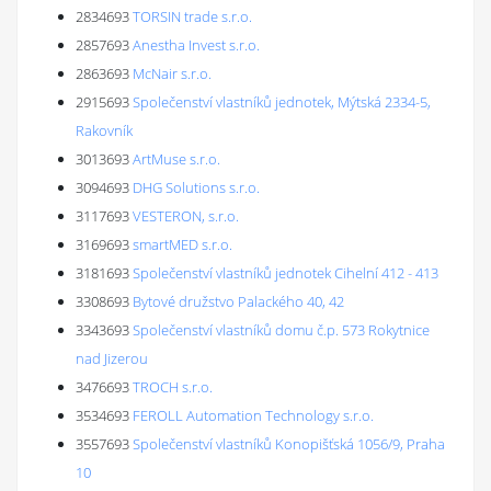
2834693
TORSIN trade s.r.o.
2857693
Anestha Invest s.r.o.
2863693
McNair s.r.o.
2915693
Společenství vlastníků jednotek, Mýtská 2334-5,
Rakovník
3013693
ArtMuse s.r.o.
3094693
DHG Solutions s.r.o.
3117693
VESTERON, s.r.o.
3169693
smartMED s.r.o.
3181693
Společenství vlastníků jednotek Cihelní 412 - 413
3308693
Bytové družstvo Palackého 40, 42
3343693
Společenství vlastníků domu č.p. 573 Rokytnice
nad Jizerou
3476693
TROCH s.r.o.
3534693
FEROLL Automation Technology s.r.o.
3557693
Společenství vlastníků Konopišťská 1056/9, Praha
10