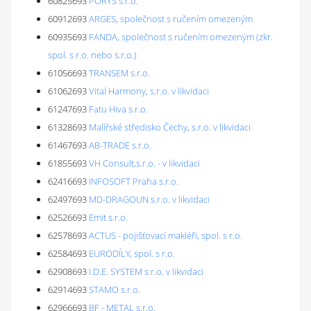
60825693
PORYS s.r.o.
60912693
ARGES, společnost s ručením omezeným
60935693
FANDA, společnost s ručením omezeným (zkr.
spol. s r.o. nebo s.r.o.)
61056693
TRANSEM s.r.o.
61062693
Vital Harmony, s.r.o. v likvidaci
61247693
Fatu Hiva s.r.o.
61328693
Malířské středisko Čechy, s.r.o. v likvidaci
61467693
AB-TRADE s.r.o.
61855693
VH Consult,s.r.o. - v likvidaci
62416693
INFOSOFT Praha s.r.o.
62497693
MD-DRAGOUN s.r.o. v likvidaci
62526693
Emit s.r.o.
62578693
ACTUS - pojišťovací makléři, spol. s r.o.
62584693
EURODÍLY, spol. s r.o.
62908693
I.D.E. SYSTEM s.r.o. v likvidaci
62914693
STAMO s.r.o.
62966693
BF - METAL s.r.o.