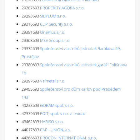
29287693
PROPERITY AGORA s.r.o.
29293693
SIBYLUM s.r.o.
29316693
CUP Security s.r.o.
29351693
OnePlus s.r.o.
29368693
MSE Group s.r.o.
29374693
Společenství vlastníků jednotek Barákova 49,
Prostějov
29380693
Společenství vlastníků jednotek garáží Foltýnova
1b
29397693
Valmetal s.r.o.
29455693
Společenství pro dům Karlov pod Pradědem
143
40233693
GORAM spol. s r.o.
42339693
FOIT, spol. s r.o. v likvidaci
43462693
HARISO s.r.o.
44017693
CAP - UNION, a.s.
44266693
PROCON INTERNATIONAL s.r.o.