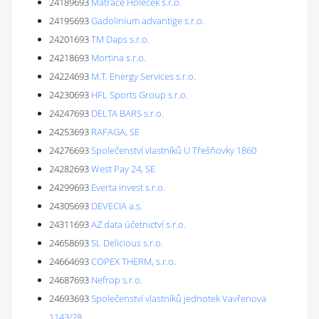
24189693
Matrace Holeček s.r.o.
24195693
Gadolinium advantige s.r.o.
24201693
TM Daps s.r.o.
24218693
Mortina s.r.o.
24224693
M.T. Energy Services s.r.o.
24230693
HFL Sports Group s.r.o.
24247693
DELTA BARS s.r.o.
24253693
RAFAGA, SE
24276693
Společenství vlastníků U Třešňovky 1860
24282693
West Pay 24, SE
24299693
Everta invest s.r.o.
24305693
DEVECIA a.s.
24311693
AZ data účetnictví s.r.o.
24658693
SL Delicious s.r.o.
24664693
COPEX THERM, s.r.o.
24687693
Nefrop s.r.o.
24693693
Společenství vlastníků jednotek Vavřenova
1143/28