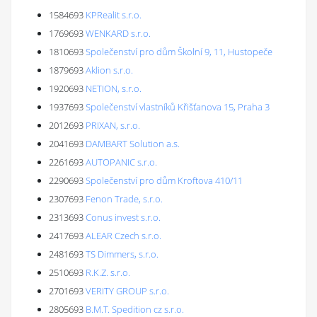
1584693
KPRealit s.r.o.
1769693
WENKARD s.r.o.
1810693
Společenství pro dům Školní 9, 11, Hustopeče
1879693
Aklion s.r.o.
1920693
NETION, s.r.o.
1937693
Společenství vlastníků Křišťanova 15, Praha 3
2012693
PRIXAN, s.r.o.
2041693
DAMBART Solution a.s.
2261693
AUTOPANIC s.r.o.
2290693
Společenství pro dům Kroftova 410/11
2307693
Fenon Trade, s.r.o.
2313693
Conus invest s.r.o.
2417693
ALEAR Czech s.r.o.
2481693
TS Dimmers, s.r.o.
2510693
R.K.Z. s.r.o.
2701693
VERITY GROUP s.r.o.
2805693
B.M.T. Spedition cz s.r.o.