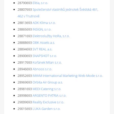
28790693
Elitia, s.r.o.
28807693
Společenství vlastníků jednotek Švédská 461,
462 v Trutnově
28813693
ADK Klima s.r.o.
28865693
INSIGN, s.r.o.
28871693
Elektroslužby HoRa, s.r.o.
28888693
OBK Assets a.s.
28894693
SVT REAL a.s.
28900693
SNAPSHOT s.r.o.
28917693
Kořánek Milan s.r.o.
28946693
Abnoos s.r.o.
28952693
IMWM International Marketing-Web-Mode s.r.o.
28969693
Orbita Air Group a.s.
28981693
MEDI Catering s.r.o.
28998693
ARGENTO PATRIA s.r.o.
29009693
Reality Exclusive s.r.o.
29015693
LUKA Garden s.r.o.