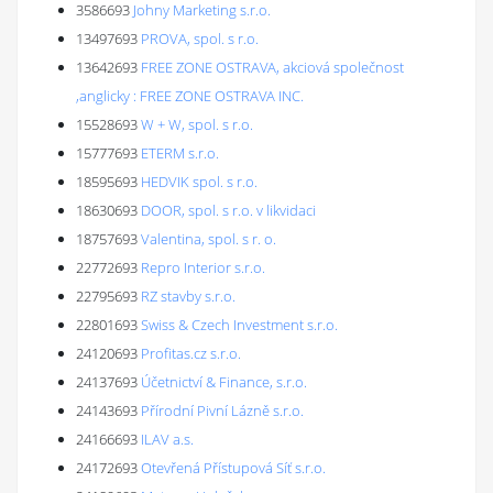
3586693
Johny Marketing s.r.o.
13497693
PROVA, spol. s r.o.
13642693
FREE ZONE OSTRAVA, akciová společnost
,anglicky : FREE ZONE OSTRAVA INC.
15528693
W + W, spol. s r.o.
15777693
ETERM s.r.o.
18595693
HEDVIK spol. s r.o.
18630693
DOOR, spol. s r.o. v likvidaci
18757693
Valentina, spol. s r. o.
22772693
Repro Interior s.r.o.
22795693
RZ stavby s.r.o.
22801693
Swiss & Czech Investment s.r.o.
24120693
Profitas.cz s.r.o.
24137693
Účetnictví & Finance, s.r.o.
24143693
Přírodní Pivní Lázně s.r.o.
24166693
ILAV a.s.
24172693
Otevřená Přístupová Síť s.r.o.