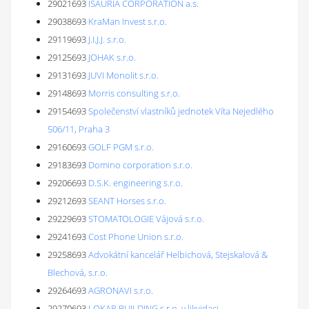
29021693
ISAURIA CORPORATION a.s.
29038693
KraMan Invest s.r.o.
29119693
J.I.J.J. s.r.o.
29125693
JOHAK s.r.o.
29131693
JUVI Monolit s.r.o.
29148693
Morris consulting s.r.o.
29154693
Společenství vlastníků jednotek Víta Nejedlého
506/11, Praha 3
29160693
GOLF PGM s.r.o.
29183693
Domino corporation s.r.o.
29206693
D.S.K. engineering s.r.o.
29212693
SEANT Horses s.r.o.
29229693
STOMATOLOGIE Vájová s.r.o.
29241693
Cost Phone Union s.r.o.
29258693
Advokátní kancelář Helbichová, Stejskalová &
Blechová, s.r.o.
29264693
AGRONAVI s.r.o.
29270693
LOKAR BUILDING s.r.o. v likvidaci