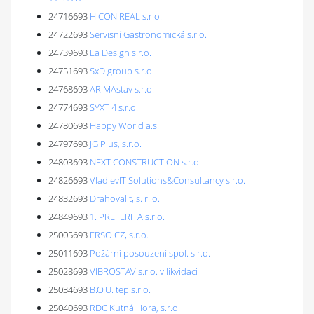
24716693
HICON REAL s.r.o.
24722693
Servisní Gastronomická s.r.o.
24739693
La Design s.r.o.
24751693
SxD group s.r.o.
24768693
ARIMAstav s.r.o.
24774693
SYXT 4 s.r.o.
24780693
Happy World a.s.
24797693
JG Plus, s.r.o.
24803693
NEXT CONSTRUCTION s.r.o.
24826693
VladlevIT Solutions&Consultancy s.r.o.
24832693
Drahovalit, s. r. o.
24849693
1. PREFERITA s.r.o.
25005693
ERSO CZ, s.r.o.
25011693
Požární posouzení spol. s r.o.
25028693
VIBROSTAV s.r.o. v likvidaci
25034693
B.O.U. tep s.r.o.
25040693
RDC Kutná Hora, s.r.o.