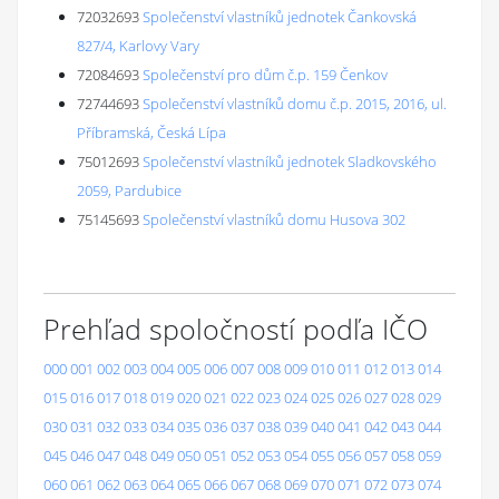
72032693
Společenství vlastníků jednotek Čankovská
827/4, Karlovy Vary
72084693
Společenství pro dům č.p. 159 Čenkov
72744693
Společenství vlastníků domu č.p. 2015, 2016, ul.
Příbramská, Česká Lípa
75012693
Společenství vlastníků jednotek Sladkovského
2059, Pardubice
75145693
Společenství vlastníků domu Husova 302
Prehľad spoločností podľa IČO
000
001
002
003
004
005
006
007
008
009
010
011
012
013
014
015
016
017
018
019
020
021
022
023
024
025
026
027
028
029
030
031
032
033
034
035
036
037
038
039
040
041
042
043
044
045
046
047
048
049
050
051
052
053
054
055
056
057
058
059
060
061
062
063
064
065
066
067
068
069
070
071
072
073
074