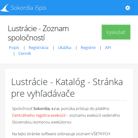
Sokordia iSpis
Lustrácie - Zoznam
Vyskúšať!
spoločností
Popis
Registrácia
Ukážka
Registre
API
Cenník
Lustrácie - Katalóg - Stránka
pre vyhľadávače
Spoločnosť
Sokordia, s.r.o.
ponúka prístup do platého
Centrálneho registra exekúcií
– zoznamu exekúcií vedeného
Slovenskou komorou exekútorov.
Na tejto stránke software zobrazuje zoznam VŠETKÝCH