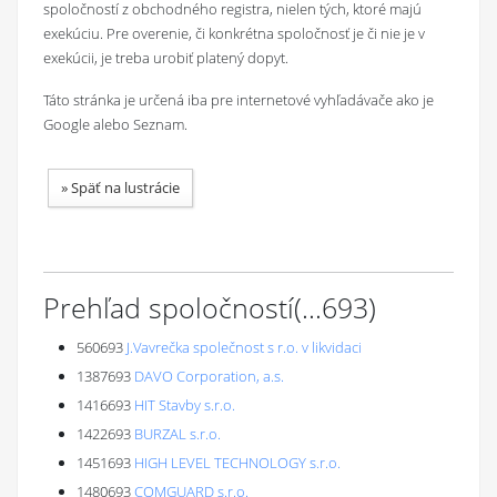
spoločností z obchodného registra, nielen tých, ktoré majú
exekúciu. Pre overenie, či konkrétna spoločnosť je či nie je v
exekúcii, je treba urobiť platený dopyt.
Táto stránka je určená iba pre internetové vyhľadávače ako je
Google alebo Seznam.
»
Späť na lustrácie
Prehľad spoločností
(...
693
)
560693
J.Vavrečka společnost s r.o. v likvidaci
1387693
DAVO Corporation, a.s.
1416693
HIT Stavby s.r.o.
1422693
BURZAL s.r.o.
1451693
HIGH LEVEL TECHNOLOGY s.r.o.
1480693
COMGUARD s.r.o.