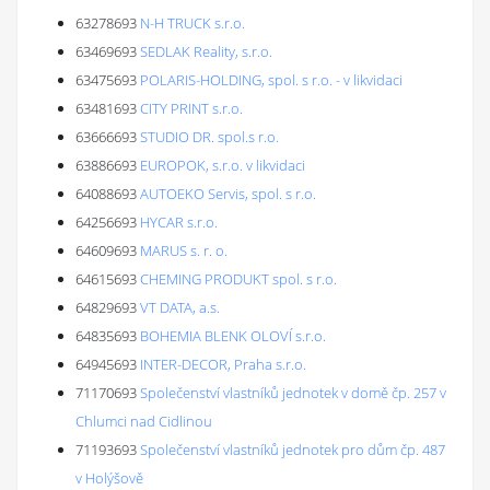
63278693
N-H TRUCK s.r.o.
63469693
SEDLAK Reality, s.r.o.
63475693
POLARIS-HOLDING, spol. s r.o. - v likvidaci
63481693
CITY PRINT s.r.o.
63666693
STUDIO DR. spol.s r.o.
63886693
EUROPOK, s.r.o. v likvidaci
64088693
AUTOEKO Servis, spol. s r.o.
64256693
HYCAR s.r.o.
64609693
MARUS s. r. o.
64615693
CHEMING PRODUKT spol. s r.o.
64829693
VT DATA, a.s.
64835693
BOHEMIA BLENK OLOVÍ s.r.o.
64945693
INTER-DECOR, Praha s.r.o.
71170693
Společenství vlastníků jednotek v domě čp. 257 v
Chlumci nad Cidlinou
71193693
Společenství vlastníků jednotek pro dům čp. 487
v Holýšově