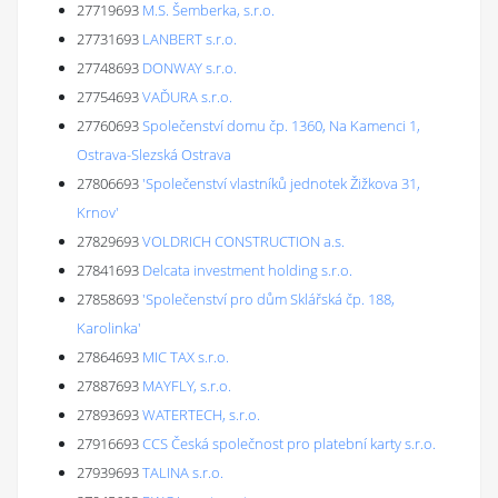
27719693
M.S. Šemberka, s.r.o.
27731693
LANBERT s.r.o.
27748693
DONWAY s.r.o.
27754693
VAĎURA s.r.o.
27760693
Společenství domu čp. 1360, Na Kamenci 1,
Ostrava-Slezská Ostrava
27806693
'Společenství vlastníků jednotek Žižkova 31,
Krnov'
27829693
VOLDRICH CONSTRUCTION a.s.
27841693
Delcata investment holding s.r.o.
27858693
'Společenství pro dům Sklářská čp. 188,
Karolinka'
27864693
MIC TAX s.r.o.
27887693
MAYFLY, s.r.o.
27893693
WATERTECH, s.r.o.
27916693
CCS Česká společnost pro platební karty s.r.o.
27939693
TALINA s.r.o.