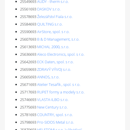
25549693
AUDY - therm s.r.o.
25561693
DASKOV s.r.o.
25578693
Železářství Fiala s.r.o.
25584693
QUILTING s.r.o.
25590693
AirStore, spol. s r.o.
25607693
B & D Management, s.r.o.
25613693
MICHAL 2000, s.r.o.
25636693
Aleco Electronics, spol. s r.o.
25642693
ECK Daten, spol. s r.o.
25659693
ZDRAVÝ VÝVOJ s.r.o.
25665693
ANNOS, s.r.o.
25671693
Atelier Tesařík , spol. s r.o.
25717693
RUPET formy a modely s.r.o.
25746693
VLASTA-ILBO s.r.o.
25775693
New Century s.r.o.
25781693
COUNTRY, spol. s r.o.
25798693
Pro-SIDOS Metal s.r.o.
25879693
HELETOMI s.r.o. 'v likvidaci'