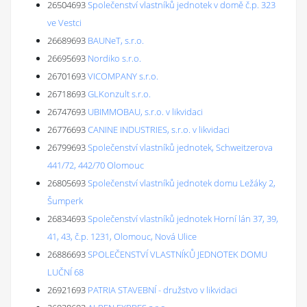
26504693
Společenství vlastníků jednotek v domě č.p. 323
ve Vestci
26689693
BAUNeT, s.r.o.
26695693
Nordiko s.r.o.
26701693
VICOMPANY s.r.o.
26718693
GLKonzult s.r.o.
26747693
UBIMMOBAU, s.r.o. v likvidaci
26776693
CANINE INDUSTRIES, s.r.o. v likvidaci
26799693
Společenství vlastníků jednotek, Schweitzerova
441/72, 442/70 Olomouc
26805693
Společenství vlastníků jednotek domu Ležáky 2,
Šumperk
26834693
Společenství vlastníků jednotek Horní lán 37, 39,
41, 43, č.p. 1231, Olomouc, Nová Ulice
26886693
SPOLEČENSTVÍ VLASTNÍKŮ JEDNOTEK DOMU
LUČNÍ 68
26921693
PATRIA STAVEBNÍ - družstvo v likvidaci