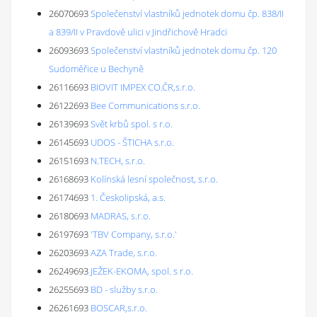
26070693
Společenství vlastníků jednotek domu čp. 838/II
a 839/II v Pravdově ulici v Jindřichově Hradci
26093693
Společenství vlastníků jednotek domu čp. 120
Sudoměřice u Bechyně
26116693
BIOVIT IMPEX CO.ČR,s.r.o.
26122693
Bee Communications s.r.o.
26139693
Svět krbů spol. s r.o.
26145693
UDOS - ŠTICHA s.r.o.
26151693
N.TECH, s.r.o.
26168693
Kolínská lesní společnost, s.r.o.
26174693
1. Českolipská, a.s.
26180693
MADRAS, s.r.o.
26197693
'TBV Company, s.r.o.'
26203693
AZA Trade, s.r.o.
26249693
JEŽEK-EKOMA, spol. s r.o.
26255693
BD - služby s.r.o.
26261693
BOSCAR,s.r.o.