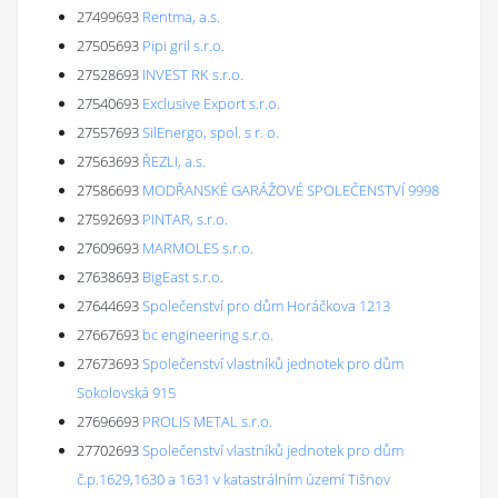
27499693
Rentma, a.s.
27505693
Pipi gril s.r.o.
27528693
INVEST RK s.r.o.
27540693
Exclusive Export s.r.o.
27557693
SilEnergo, spol. s r. o.
27563693
ŘEZLI, a.s.
27586693
MODŘANSKÉ GARÁŽOVÉ SPOLEČENSTVÍ 9998
27592693
PINTAR, s.r.o.
27609693
MARMOLES s.r.o.
27638693
BigEast s.r.o.
27644693
Společenství pro dům Horáčkova 1213
27667693
bc engineering s.r.o.
27673693
Společenství vlastníků jednotek pro dům
Sokolovská 915
27696693
PROLIS METAL s.r.o.
27702693
Společenství vlastníků jednotek pro dům
č.p.1629,1630 a 1631 v katastrálním území Tišnov