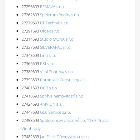
27256693
REMAVA s.r.o.
27262693
Spektrum Reality s.r.o.
27279693
BT Technik s.r.o.
27291693
Oldax s.r.o.
27314693
Studio MONA s.r.o.
27337693
SILVERAFAL s.r.o.
27343693
Linti s.r.o.
27366693
PKI s.r.o.
27389693
Vital Pharma, s.r.o.
27395693
Corporate Consulting a.s.
27401693
OCB s.r.o.
27418693
Správa nemovitostí s.r.o.
27424693
AMVION a.s.
27447693
GLC Service s.r.o.
27453693
Společenství vlastníků čp. 1139, Praha -
Vinohrady
27482693
Jan Ficek Dřevovýroba s.r.o.