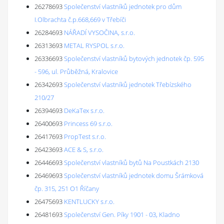
26278693
Společenství vlastníků jednotek pro dům
I.Olbrachta č.p.668,669 v Třebíči
26284693
NÁŘADÍ VYSOČINA, s.r.o.
26313693
METAL RYSPOL s.r.o.
26336693
Společenství vlastníků bytových jednotek čp. 595
- 596, ul. Průběžná, Kralovice
26342693
Společenství vlastníků jednotek Třebízského
210/27
26394693
DeKaTex s.r.o.
26400693
Princess 69 s.r.o.
26417693
PropTest s.r.o.
26423693
ACE & S, s.r.o.
26446693
Společenství vlastníků bytů Na Poustkách 2130
26469693
Společenství vlastníků jednotek domu Šrámková
čp. 315, 251 O1 Říčany
26475693
KENTLUCKY s.r.o.
26481693
Společenství Gen. Píky 1901 - 03, Kladno