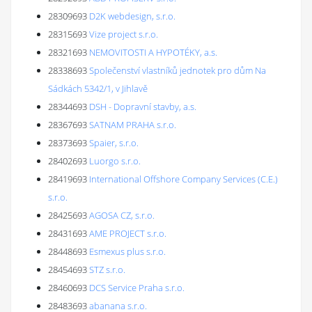
28309693
D2K webdesign, s.r.o.
28315693
Vize project s.r.o.
28321693
NEMOVITOSTI A HYPOTÉKY, a.s.
28338693
Společenství vlastníků jednotek pro dům Na
Sádkách 5342/1, v Jihlavě
28344693
DSH - Dopravní stavby, a.s.
28367693
SATNAM PRAHA s.r.o.
28373693
Spaier, s.r.o.
28402693
Luorgo s.r.o.
28419693
International Offshore Company Services (C.E.)
s.r.o.
28425693
AGOSA CZ, s.r.o.
28431693
AME PROJECT s.r.o.
28448693
Esmexus plus s.r.o.
28454693
STZ s.r.o.
28460693
DCS Service Praha s.r.o.
28483693
abanana s.r.o.