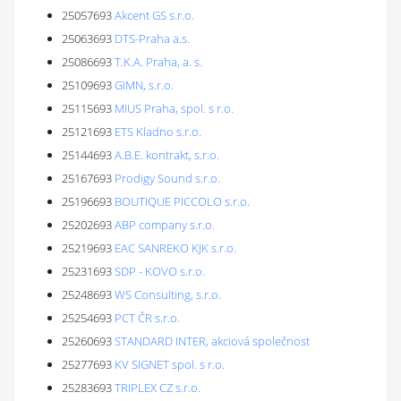
25057693
Akcent GS s.r.o.
25063693
DTS-Praha a.s.
25086693
T.K.A. Praha, a. s.
25109693
GIMN, s.r.o.
25115693
MIUS Praha, spol. s r.o.
25121693
ETS Kladno s.r.o.
25144693
A.B.E. kontrakt, s.r.o.
25167693
Prodigy Sound s.r.o.
25196693
BOUTIQUE PICCOLO s.r.o.
25202693
ABP company s.r.o.
25219693
EAC SANREKO KJK s.r.o.
25231693
SDP - KOVO s.r.o.
25248693
WS Consulting, s.r.o.
25254693
PCT ČR s.r.o.
25260693
STANDARD INTER, akciová společnost
25277693
KV SIGNET spol. s r.o.
25283693
TRIPLEX CZ s.r.o.