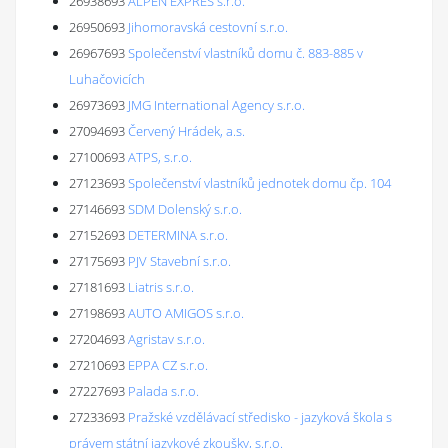
26938693
ALPEN EXPRES s.r.o.
26950693
Jihomoravská cestovní s.r.o.
26967693
Společenství vlastníků domu č. 883-885 v
Luhačovicích
26973693
JMG International Agency s.r.o.
27094693
Červený Hrádek, a.s.
27100693
ATPS, s.r.o.
27123693
Společenství vlastníků jednotek domu čp. 104
27146693
SDM Dolenský s.r.o.
27152693
DETERMINA s.r.o.
27175693
PJV Stavební s.r.o.
27181693
Liatris s.r.o.
27198693
AUTO AMIGOS s.r.o.
27204693
Agristav s.r.o.
27210693
EPPA CZ s.r.o.
27227693
Palada s.r.o.
27233693
Pražské vzdělávací středisko - jazyková škola s
právem státní jazykové zkoušky, s.r.o.