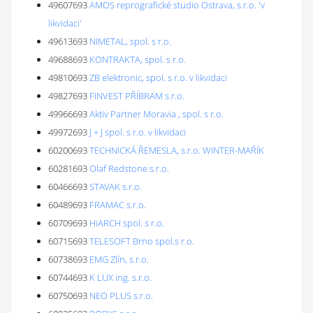
49607693
AMOS reprografické studio Ostrava, s.r.o. 'v
likvidaci'
49613693
NIMETAL, spol. s r.o.
49688693
KONTRAKTA, spol. s r.o.
49810693
ZB elektronic, spol. s r.o. v likvidaci
49827693
FINVEST PŘÍBRAM s.r.o.
49966693
Aktiv Partner Moravia , spol. s r.o.
49972693
J + J spol. s r.o. v likvidaci
60200693
TECHNICKÁ ŘEMESLA, s.r.o. WINTER-MAŔÍK
60281693
Olaf Redstone s.r.o.
60466693
STAVAK s.r.o.
60489693
FRAMAC s.r.o.
60709693
HiARCH spol. s r.o.
60715693
TELESOFT Brno spol.s r.o.
60738693
EMG Zlín, s.r.o.
60744693
K LUX ing. s.r.o.
60750693
NEO PLUS s.r.o.