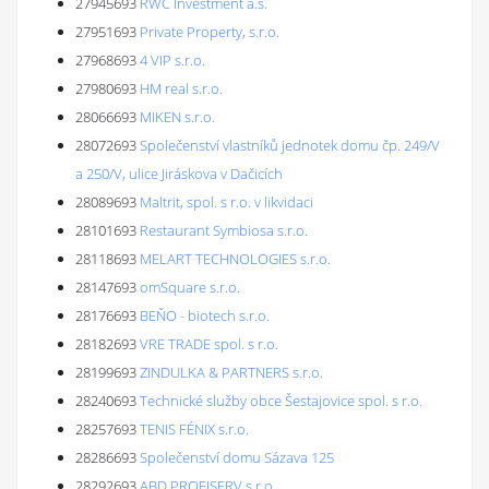
27945693
RWC Investment a.s.
27951693
Private Property, s.r.o.
27968693
4 VIP s.r.o.
27980693
HM real s.r.o.
28066693
MIKEN s.r.o.
28072693
Společenství vlastníků jednotek domu čp. 249/V
a 250/V, ulice Jiráskova v Dačicích
28089693
Maltrit, spol. s r.o. v likvidaci
28101693
Restaurant Symbiosa s.r.o.
28118693
MELART TECHNOLOGIES s.r.o.
28147693
omSquare s.r.o.
28176693
BEŇO - biotech s.r.o.
28182693
VRE TRADE spol. s r.o.
28199693
ZINDULKA & PARTNERS s.r.o.
28240693
Technické služby obce Šestajovice spol. s r.o.
28257693
TENIS FÉNIX s.r.o.
28286693
Společenství domu Sázava 125
28292693
ABD PROFISERV s.r.o.