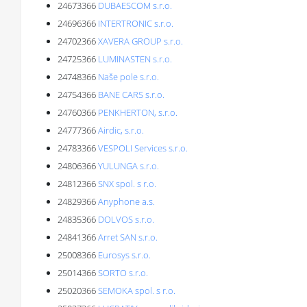
24673366
DUBAESCOM s.r.o.
24696366
INTERTRONIC s.r.o.
24702366
XAVERA GROUP s.r.o.
24725366
LUMINASTEN s.r.o.
24748366
Naše pole s.r.o.
24754366
BANE CARS s.r.o.
24760366
PENKHERTON, s.r.o.
24777366
Airdic, s.r.o.
24783366
VESPOLI Services s.r.o.
24806366
YULUNGA s.r.o.
24812366
SNX spol. s r.o.
24829366
Anyphone a.s.
24835366
DOLVOS s.r.o.
24841366
Arret SAN s.r.o.
25008366
Eurosys s.r.o.
25014366
SORTO s.r.o.
25020366
SEMOKA spol. s r.o.