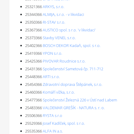
25321366
ARKYS, s.r.o.
25344366
ALMIJA, s.r.o. - v likvidaci
25350366
RI-STAV s.r.o.
25367366
AUSTICO spol. s r.o. 'v likvidaci'
25373366
Stavby VENEL s.r.o.
25402366
BOSCH DEKOR Kadaň, spol. s r.o.
25419366
YPON s.r.o.
25425366
PIVOVAR Roudnice s.r.o.
25431366
Společenství Sametová čp. 711-712
25448366
ARTI s.r.o.
25454366
Zdravotní doprava Štěpánek, s.r.o.
25460366
Komáří vížka, s.r.o.
25477366
Společenství Železná 226 v Ústí nad Labem
25483366
VALDEMAR GREŠÍK - NATURA s. r. o.
25506366
RYSTA s.r.o
25529366
Josef Kadlček, spol. s r.o.
25535366
ALFA IN a.s.