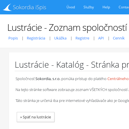
Sokordia iSpis
Úvod
Služby
Help
Conta
Lustrácie - Zoznam spoločností
Popis
Registrácia
Ukážka
Registre
API
Cenník
Lustrácie - Katalóg - Stránka 
Spoločnosť
Sokordia, s.r.o.
ponúka prístup do platého
Centrálneho 
Na tejto stránke software zobrazuje zoznam VŠETKÝCH spoločností z ob
Táto stránka je určená iba pre internetové vyhľadávače ako je Goog
»
Späť na lustrácie