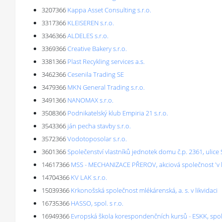
3207366
Kappa Asset Consulting s.r.o.
3317366
KLEISEREN s.r.o.
3346366
ALDELES s.r.o.
3369366
Creative Bakery s.r.o.
3381366
Plast Recykling services a.s.
3462366
Cesenila Trading SE
3479366
MKN General Trading s.r.o.
3491366
NANOMAX s.r.o.
3508366
Podnikatelský klub Empiria 21 s.r.o.
3543366
ján pecha stavby s.r.o.
3572366
Vodotoposolar s.r.o.
3601366
Společenství vlastníků jednotek domu č.p. 2361, ulice
14617366
MSS - MECHANIZACE PŘEROV, akciová společnost 'v li
14704366
KV LAK s.r.o.
15039366
Krkonošská společnost mlékárenská, a. s. v likvidaci
16735366
HASSO, spol. s r.o.
16949366
Evropská škola korespondenčních kursů - ESKK, spol. s