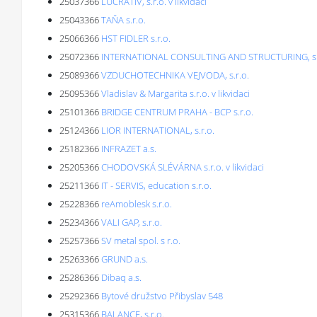
25037366
LUCRATIV, s.r.o. v likvidaci
25043366
TAŇA s.r.o.
25066366
HST FIDLER s.r.o.
25072366
INTERNATIONAL CONSULTING AND STRUCTURING, s.
25089366
VZDUCHOTECHNIKA VEJVODA, s.r.o.
25095366
Vladislav & Margarita s.r.o. v likvidaci
25101366
BRIDGE CENTRUM PRAHA - BCP s.r.o.
25124366
LIOR INTERNATIONAL, s.r.o.
25182366
INFRAZET a.s.
25205366
CHODOVSKÁ SLÉVÁRNA s.r.o. v likvidaci
25211366
IT - SERVIS, education s.r.o.
25228366
reAmoblesk s.r.o.
25234366
VALI GAP, s.r.o.
25257366
SV metal spol. s r.o.
25263366
GRUND a.s.
25286366
Dibaq a.s.
25292366
Bytové družstvo Přibyslav 548
25315366
BALANCE, s.r.o.