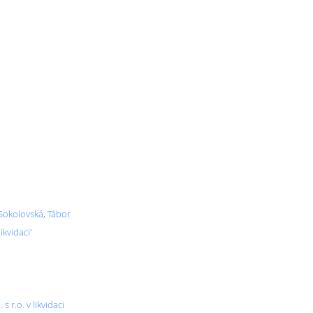
 Sokolovská, Tábor
kvidaci'
 r.o. v likvidaci