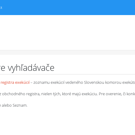
ct
pre vyhľadávače
registra exekúcií
– zoznamu exekúcií vedeného Slovenskou komorou exekút
chodného registra, nielen tých, ktoré majú exekúciu. Pre overenie, či konkrétn
le alebo Seznam.