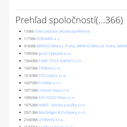
Prehľad spoločností
(...
366
)
13366
Tylex Letovice, akciová společnost
117366
KORAMEX a. s.
418366
MIKROCHEM a.s. Praha, MIKROCHEM Ltd. Praha, MIKR
1506366
good 4 people s.r.o.
1564366
FAME STYLE AGENCY s.r.o.
1587366
STEWAX s.r.o.
1616366
STIG Gastro s.r.o.
1697366
ProfiEko s.r.o.
1871366
Urbanic Haus s.r.o.
1900366
ATA FOOD Pilsen s.r.o.
1975366
HABO - výroba a služby s.r.o.
2021366
MacGregor & Company s.r.o.
2160366
UTARAXIS s.r.o.