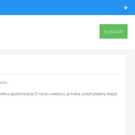
Vyskúšať!
orov.
a spoločnosť je či nie je v exekúcii, je treba urobiť platený dopyt.