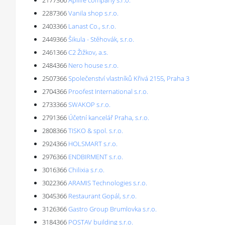
2177366
Apilife company s.r.o.
2287366
Vanila shop s.r.o.
2403366
Lanast Co., s.r.o.
2449366
Šikula - Stěhovák, s.r.o.
2461366
C2 Žižkov, a.s.
2484366
Nero house s.r.o.
2507366
Společenství vlastníků Křivá 2155, Praha 3
2704366
Proofest International s.r.o.
2733366
SWAKOP s.r.o.
2791366
Účetní kancelář Praha, s.r.o.
2808366
TISKO & spol. s.r.o.
2924366
HOLSMART s.r.o.
2976366
ENDBIRMENT s.r.o.
3016366
Chilixia s.r.o.
3022366
ARAMIS Technologies s.r.o.
3045366
Restaurant Gopál, s.r.o.
3126366
Gastro Group Brumlovka s.r.o.
3184366
POSTAV building s.r.o.