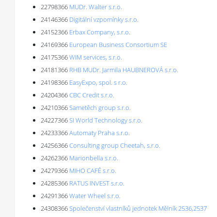
22798366
MUDr. Walter s.r.o.
24146366
Digitální vzpomínky s.r.o.
24152366
Erbax Company, s.r.o.
24169366
European Business Consortium SE
24175366
WIM services, s.r.o.
24181366
RHB MUDr. Jarmila HAUBNEROVÁ s.r.o.
24198366
EasyExpo, spol. s r.o.
24204366
CBC Credit s.r.o.
24210366
Sametěch group s.r.o.
24227366
SI World Technology s.r.o.
24233366
Automaty Praha s.r.o.
24256366
Consulting group Cheetah, s.r.o.
24262366
Marionbella s.r.o.
24279366
MIHO CAFÉ s.r.o.
24285366
RATUS INVEST s.r.o.
24291366
Water Wheel s.r.o.
24308366
Společenství vlastníků jednotek Mělník 2536,2537