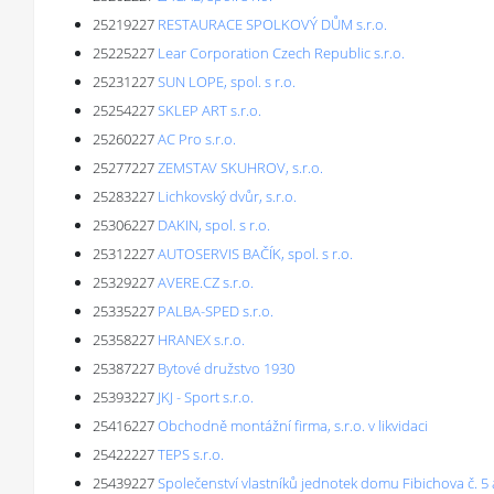
25219227
RESTAURACE SPOLKOVÝ DŮM s.r.o.
25225227
Lear Corporation Czech Republic s.r.o.
25231227
SUN LOPE, spol. s r.o.
25254227
SKLEP ART s.r.o.
25260227
AC Pro s.r.o.
25277227
ZEMSTAV SKUHROV, s.r.o.
25283227
Lichkovský dvůr, s.r.o.
25306227
DAKIN, spol. s r.o.
25312227
AUTOSERVIS BAČÍK, spol. s r.o.
25329227
AVERE.CZ s.r.o.
25335227
PALBA-SPED s.r.o.
25358227
HRANEX s.r.o.
25387227
Bytové družstvo 1930
25393227
JKJ - Sport s.r.o.
25416227
Obchodně montážní firma, s.r.o. v likvidaci
25422227
TEPS s.r.o.
25439227
Společenství vlastníků jednotek domu Fibichova č. 5 a