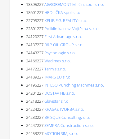
18595227
AGROREMONT Miličín, spol. s r.o.
18601227
HRDLIČKA spol.s r.o.
22795227
KELIB F.G. REALITY s.r.o.
22801227
Poliklinika u sv. Vojtěcha s. r. o.
24120227
First Advantage s.r.o.
24137227
B&P OIL GROUP s.r.o.
24143227
Psychologie s.r.o.
24166227
Wadimex s.r.o.
24172227
Termis s.r.o.
24189227
IMARS EU s.r.o.
24195227
INTESO Punching Machines s.r.o.
24201227
DOSTAV HB s.r.o.
24218227
Glavistar s.r.o.
24224227
KRASA&TVORBA s.r.o.
24230227
BRISQUE Consulting, s.r.o.
24247227
ZEMPRA Construction s.r.o.
24253227
MOTION SIM, s.r.o.