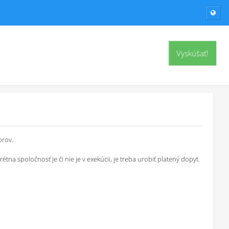
Vyskúšať!
orov.
a spoločnosť je či nie je v exekúcii, je treba urobiť platený dopyt.