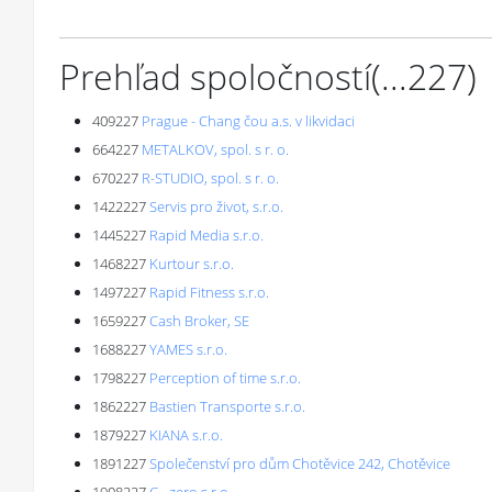
Prehľad spoločností
(...
227
)
409227
Prague - Chang čou a.s. v likvidaci
664227
METALKOV, spol. s r. o.
670227
R-STUDIO, spol. s r. o.
1422227
Servis pro život, s.r.o.
1445227
Rapid Media s.r.o.
1468227
Kurtour s.r.o.
1497227
Rapid Fitness s.r.o.
1659227
Cash Broker, SE
1688227
YAMES s.r.o.
1798227
Perception of time s.r.o.
1862227
Bastien Transporte s.r.o.
1879227
KIANA s.r.o.
1891227
Společenství pro dům Chotěvice 242, Chotěvice