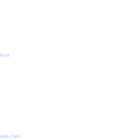
raha 8
eště v Telči