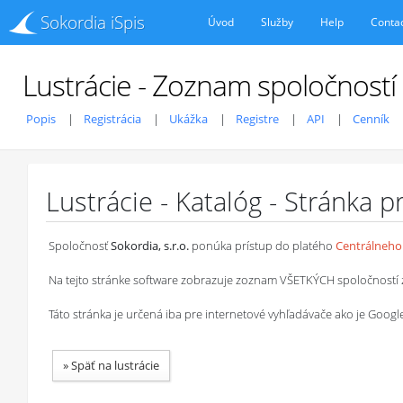
Sokordia iSpis
Úvod
Služby
Help
Conta
Lustrácie - Zoznam spoločností
Popis
Registrácia
Ukážka
Registre
API
Cenník
Lustrácie - Katalóg - Stránka 
Spoločnosť
Sokordia, s.r.o.
ponúka prístup do platého
Centrálneho 
Na tejto stránke software zobrazuje zoznam VŠETKÝCH spoločností z ob
Táto stránka je určená iba pre internetové vyhľadávače ako je Goog
»
Späť na lustrácie