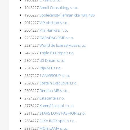
1908227
C - zero s.r.o.
1943227
Amoli Consulting, s.r.o.
1966227
Společenství Jeřmanická 484, 485
2012227
VIP obchod s.r.o.
2064227
Pila Hanka s. r. o.
2255227
GARADAG RMF s.r.o.
2284227
World de luxe services s.r.o.
2423227
Triple B Europe s.r.o.
2504227
US Dream s.r.o.
2510227
INJAZAT s.r.o.
2527227
1.ANIGROUP s.r.o.
2620227
Epstein Executive s.r.o.
2695227
Dentina MB s.r.o.
2724227
Estacante s.r.o.
2776227
Kamnář a spol. s r. o.
2811227
STARS LOVE FASHION s.r.o.
2834227
ELKA INOX spol. s r.o.
2857227
MOJE LAMA s.r.o.