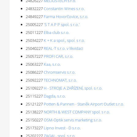
24826227
MELIUSTECH s.r.o.
24832227
Constantin Wines s.r.o.
24849227
Farma Hovorčovice, s.r.o.
25005227
'S T A P P spol. s r.o.'
25011227
Elba club s.r.o.
25034227
K + K a spol., spol. s r.o.
25040227
REAL-T s.r.o. v likvidaci
25057227
PROFI CAR, s.r.o.
25063227
Kaa, s.r.o.
25086227
Chromservis s.r.o.
25092227
TECHNOMAT, s.r.o.
25109227
H - STROJE A ZAŘÍZENÍ, spol. s r.o.
25115227
Dagda, s.r.o.
25121227
Potten & Pannen - Staněk Airport Outlet s.r.o.
25138227
NORTH & WEST COMPANY spol. s r.o.
25150227
OSM-Optik servis marketing s.r.o.
25173227
Lipno Invest - D s.r.o.
25202227
ZAGAL, spol. s r.o.