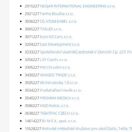
2915227
NEDJAR INTERNATIONAL ENGINEERING s.r.o.
2921227
Farma Bouška s.r.o.
3036227
DS ATOM KABEL s.r.o.
3065227
TASUDI s.r.o.
3071227
Euro KZ Cars, s.r.o.
3204227
East Development s.r.o.
3233227
Společenství vlastníků jednotek V Zámcích č.p. 227, P
3256227
LXY Czech, s.r.o.
3395227
PM Chrudim s.r.o.
3430227
WAIGEO TRADE s.r.o.
3505227
6ti minutovka 1.0 s.r.o.
3534227
Podlahářství Havlík s.r.o.
3540227
PROXIMA MEDICA s.r.o.
3586227
KMZ Holice, s.r.o.
3638227
TIGHTPAC CZECH s.r.o.
14614227
B I M E X , spol. s r.o.
15528227
Rolnické mlékařské družstvo pro okolí Dačic, Telče, Tř