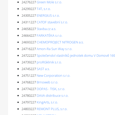
24276227
Green Mole s.r.o.
24299227
T4T, s.r.o.
24305227
ENERGIUS s.r.o.
24311227
CATOF stavební s.r.o.
24658227
Stavba.cz a.s.
24664227
FARKATÉKA s.r.o.
24693227
CHEMOPROJECT NITROGEN a.s.
24716227
Amon-Ra Sun Way s.r.o.
24722227
Společenství vlastníků jednotek domu V Domově 169
24739227
proRGklinik s.r.o.
24745227
SAST a.s.
24751227
New Corporation s.r.o.
24768227
Brnoweb s.r.o.
24774227
DOPAS - TISK, s.r.o.
24780227
DAVA distribuce s.r.o.
24797227
KingArts, s.r.o.
24803227
REMONT PLUS, s.r.o.