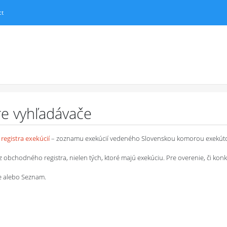
ct
pre vyhľadávače
registra exekúcií
– zoznamu exekúcií vedeného Slovenskou komorou exekút
chodného registra, nielen tých, ktoré majú exekúciu. Pre overenie, či konkrétn
le alebo Seznam.