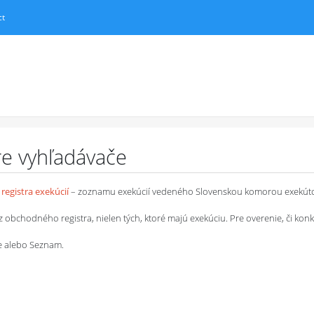
ct
pre vyhľadávače
registra exekúcií
– zoznamu exekúcií vedeného Slovenskou komorou exekút
chodného registra, nielen tých, ktoré majú exekúciu. Pre overenie, či konkrétn
le alebo Seznam.