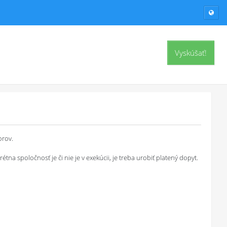
Vyskúšať!
orov.
a spoločnosť je či nie je v exekúcii, je treba urobiť platený dopyt.