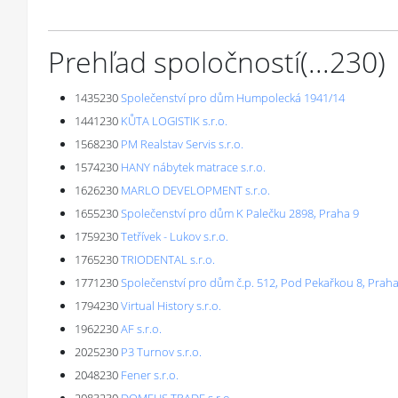
Prehľad spoločností
(...
230
)
1435230
Společenství pro dům Humpolecká 1941/14
1441230
KŮTA LOGISTIK s.r.o.
1568230
PM Realstav Servis s.r.o.
1574230
HANY nábytek matrace s.r.o.
1626230
MARLO DEVELOPMENT s.r.o.
1655230
Společenství pro dům K Palečku 2898, Praha 9
1759230
Tetřívek - Lukov s.r.o.
1765230
TRIODENTAL s.r.o.
1771230
Společenství pro dům č.p. 512, Pod Pekařkou 8, Praha
1794230
Virtual History s.r.o.
1962230
AF s.r.o.
2025230
P3 Turnov s.r.o.
2048230
Fener s.r.o.