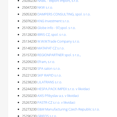
25030230
NABIL - export import, s.r.o.
25047230
NKW s.r.o.
25053230
DAMPERS CONSULTING, spol. s r.o.
25076230
KNG Investment s.r.o.
25105230
Globe info - 97,spol. s r.o.
25128230
IBRIS CZ, spol. s r.o.
25134230
W.W.W.Trade Company s.r.o.
25140230
MATAPAT CZ s.r.o.
25157230
REGIONPARTNER spol. s r.o.,
25209230
Efram, s.r.o.
25215230
SPA salon s.r.o.
25221230
SKP RAPID s.r.o.
25238230
LILATRANS s.r.o.
25244230
HESPA.PACK IMPEX s.r.o. v likvidaci
25250230
AXIS Přibyslav a.s. v likvidaci
25267230
PASTR-CZ s.r.o. v likvidaci
25273230
E&M Manufacturing Czech Republic s.r.o.
25296230
GRIFOS s.r.o.