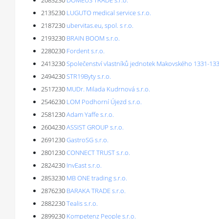
2083230
DOMEUS TRADE s.r.o.
2135230
LUGUTO medical service s.r.o.
2187230
ubervitas.eu, spol. s r.o.
2193230
BRAIN BOOM s.r.o.
2280230
Fordent s.r.o.
2413230
Společenství vlastníků jednotek Makovského 1331-13
2494230
STR19Byty s.r.o.
2517230
MUDr. Milada Kudrnová s.r.o.
2546230
LOM Podhorní Újezd s.r.o.
2581230
Adam Yaffe s.r.o.
2604230
ASSIST GROUP s.r.o.
2691230
GastroSG s.r.o.
2801230
CONNECT TRUST s.r.o.
2824230
InvEast s.r.o.
2853230
MB ONE trading s.r.o.
2876230
BARAKA TRADE s.r.o.
2882230
Tealis s.r.o.
2899230
Kompetenz People s.r.o.