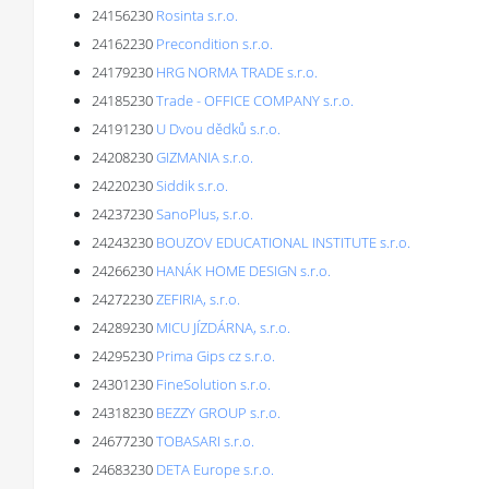
24156230
Rosinta s.r.o.
24162230
Precondition s.r.o.
24179230
HRG NORMA TRADE s.r.o.
24185230
Trade - OFFICE COMPANY s.r.o.
24191230
U Dvou dědků s.r.o.
24208230
GIZMANIA s.r.o.
24220230
Siddik s.r.o.
24237230
SanoPlus, s.r.o.
24243230
BOUZOV EDUCATIONAL INSTITUTE s.r.o.
24266230
HANÁK HOME DESIGN s.r.o.
24272230
ZEFIRIA, s.r.o.
24289230
MICU JÍZDÁRNA, s.r.o.
24295230
Prima Gips cz s.r.o.
24301230
FineSolution s.r.o.
24318230
BEZZY GROUP s.r.o.
24677230
TOBASARI s.r.o.
24683230
DETA Europe s.r.o.