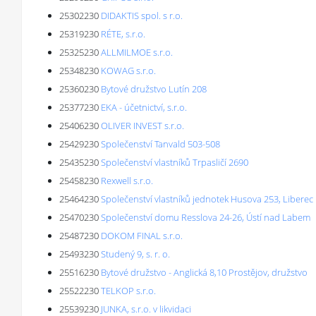
25302230
DIDAKTIS spol. s r.o.
25319230
RÉTE, s.r.o.
25325230
ALLMILMOE s.r.o.
25348230
KOWAG s.r.o.
25360230
Bytové družstvo Lutín 208
25377230
EKA - účetnictví, s.r.o.
25406230
OLIVER INVEST s.r.o.
25429230
Společenství Tanvald 503-508
25435230
Společenství vlastníků Trpasličí 2690
25458230
Rexwell s.r.o.
25464230
Společenství vlastníků jednotek Husova 253, Liberec
25470230
Společenství domu Resslova 24-26, Ústí nad Labem
25487230
DOKOM FINAL s.r.o.
25493230
Studený 9, s. r. o.
25516230
Bytové družstvo - Anglická 8,10 Prostějov, družstvo
25522230
TELKOP s.r.o.
25539230
JUNKA, s.r.o. v likvidaci