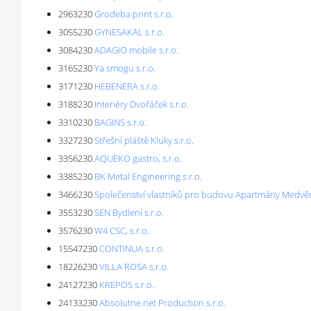
2963230
Grodeba print s.r.o.
3055230
GYNESAKAL s.r.o.
3084230
ADAGIO mobile s.r.o.
3165230
Ya smogu s.r.o.
3171230
HEBENERA s.r.o.
3188230
Interiéry Dvořáček s.r.o.
3310230
BAGINS s.r.o.
3327230
Střešní pláště Kluky s.r.o.
3356230
AQUEKO gastro, s.r.o.
3385230
BK Metal Engineering s.r.o.
3466230
Společenství vlastníků pro budovu Apartmány Medvěd
3553230
SEN Bydlení s.r.o.
3576230
W4 CSC, s.r.o.
15547230
CONTINUA s.r.o.
18226230
VILLA ROSA s.r.o.
24127230
KREPOS s.r.o.
24133230
Absolutne.net Production s.r.o.