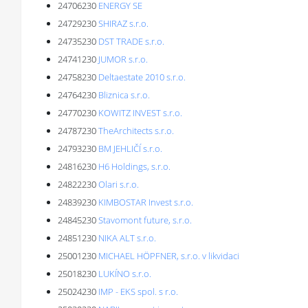
24706230
ENERGY SE
24729230
SHIRAZ s.r.o.
24735230
DST TRADE s.r.o.
24741230
JUMOR s.r.o.
24758230
Deltaestate 2010 s.r.o.
24764230
Bliznica s.r.o.
24770230
KOWITZ INVEST s.r.o.
24787230
TheArchitects s.r.o.
24793230
BM JEHLIČÍ s.r.o.
24816230
H6 Holdings, s.r.o.
24822230
Olari s.r.o.
24839230
KIMBOSTAR Invest s.r.o.
24845230
Stavomont future, s.r.o.
24851230
NIKA ALT s.r.o.
25001230
MICHAEL HÖPFNER, s.r.o. v likvidaci
25018230
LUKÍNO s.r.o.
25024230
IMP - EKS spol. s r.o.