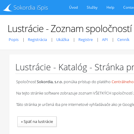
Sokordia iSpis
Úvod
Služby
Help
Conta
Lustrácie - Zoznam spoločností
Popis
Registrácia
Ukážka
Registre
API
Cenník
Lustrácie - Katalóg - Stránka 
Spoločnosť
Sokordia, s.r.o.
ponúka prístup do platého
Centrálneho 
Na tejto stránke software zobrazuje zoznam VŠETKÝCH spoločností z ob
Táto stránka je určená iba pre internetové vyhľadávače ako je Goog
»
Späť na lustrácie