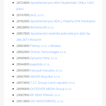
28724895
Společenství pro dům Studentská 1266 a 1267,
Jirkov
28747895
JALE, s.r.o.
28782895
Společenství pro dům J. Palacha 474, Pardubice
28828895
Bohemia Re s.r.o.
28857895
Společenství vlastníků jednotek pro dům čp.
266-267 v Rosicích
28863895
Fletres, s.r.o. v likvidaci
28892895
Ontran Technologies s.r.o.
28909895
Dynamo Films, s.r.o.
28944895
papelote s.r.o.
28950895
Hacujuki hacukari, s.r.o.
28967895
NEXOR Nový Bor s.r.o.
28973895
T.S.T. Group Czech republic s.r.o.
28996895
OUTDOOR MEDIA Group s.r.o.
29007895
RP DENT PRAHA, s.r.o.
29013895
DST INVESTMENTS, s.r.o.