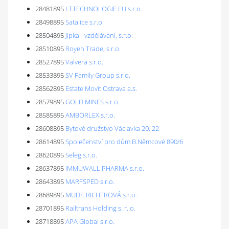
28481895
I.T.TECHNOLOGIE EU s.r.o.
28498895
Satalice s.r.o.
28504895
Jipka - vzdělávání, s.r.o.
28510895
Royen Trade, s.r.o.
28527895
Valvera s.r.o.
28533895
SV Family Group s.r.o.
28562895
Estate Movit Ostrava a.s.
28579895
GOLD MINES s.r.o.
28585895
AMBORLEX s.r.o.
28608895
Bytové družstvo Václavka 20, 22
28614895
Společenství pro dům B.Němcové 890/6
28620895
Seleg s.r.o.
28637895
IMMUWALL PHARMA s.r.o.
28643895
MARFSPED s.r.o.
28689895
MUDr. RICHTROVÁ s.r.o.
28701895
Railtrans Holding s. r. o.
28718895
APA Global s.r.o.