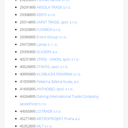
29291895
ARSOLA TRADE s.r.o.
29308895
EBSYS s.r.o.
29314895
SAPET TRADE, spol. s r.o.
29320895
FUSEBOX s.r.o.
29366895
Entira Group s.r.o.
29372895
Lanao s. r. o.
29395895
SCASERV a.s.
40231895
STROJ - UNION, spol. s r.o.
40526895
STAVOS, spol. s r.o.
40995895
KLOBUCKÁ PEKÁRNA s.r.o.
41035895
Pekárna Zelená louka, a.s.
41695895
ANTHOBJO, spol. s r.o.
44264895
Dalong International Trade Company,
společnost s r.o.
44565895
J.D.TRADE s.r.o.
45271895
METROPROJEKT Praha a.s.
45352895
MLT s.r.o.