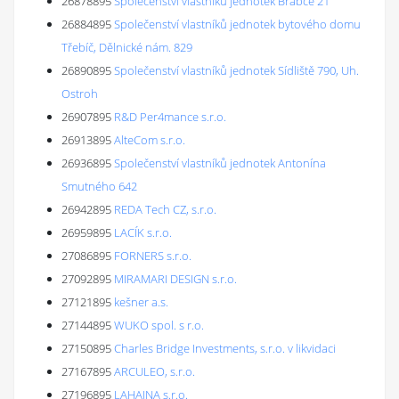
26878895
Společenství vlastníků jednotek Brabce 21
26884895
Společenství vlastníků jednotek bytového domu
Třebíč, Dělnické nám. 829
26890895
Společenství vlastníků jednotek Sídliště 790, Uh.
Ostroh
26907895
R&D Per4mance s.r.o.
26913895
AlteCom s.r.o.
26936895
Společenství vlastníků jednotek Antonína
Smutného 642
26942895
REDA Tech CZ, s.r.o.
26959895
LACÍK s.r.o.
27086895
FORNERS s.r.o.
27092895
MIRAMARI DESIGN s.r.o.
27121895
kešner a.s.
27144895
WUKO spol. s r.o.
27150895
Charles Bridge Investments, s.r.o. v likvidaci
27167895
ARCULEO, s.r.o.
27196895
LAHAINA s.r.o.