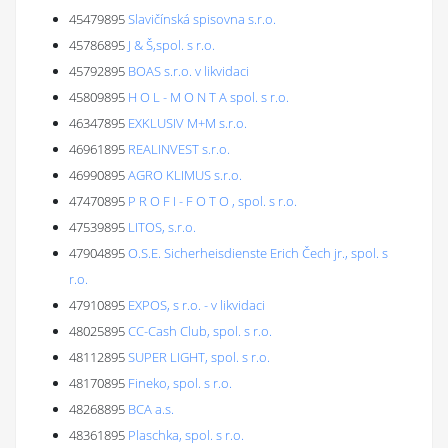
45479895
Slavičínská spisovna s.r.o.
45786895
J & Š,spol. s r.o.
45792895
BOAS s.r.o. v likvidaci
45809895
H O L - M O N T A spol. s r.o.
46347895
EXKLUSIV M+M s.r.o.
46961895
REALINVEST s.r.o.
46990895
AGRO KLIMUS s.r.o.
47470895
P R O F I - F O T O , spol. s r.o.
47539895
LITOS, s.r.o.
47904895
O.S.E. Sicherheisdienste Erich Čech jr., spol. s
r.o.
47910895
EXPOS, s r.o. - v likvidaci
48025895
CC-Cash Club, spol. s r.o.
48112895
SUPER LIGHT, spol. s r.o.
48170895
Fineko, spol. s r.o.
48268895
BCA a.s.
48361895
Plaschka, spol. s r.o.