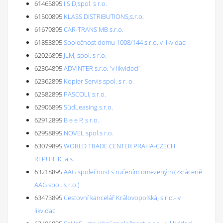
61465895
I S D,spol. s r.o.
61500895
KLASS DISTRIBUTIONS,s.r.o.
61679895
CAR-TRANS MB s.r.o.
61853895
Společnost domu 1008/144 s.r.o. v likvidaci
62026895
JLM, spol. s r.o.
62304895
ADVINTER s.r.o. 'v likvidaci'
62362895
Kopier Servis spol. s r. o.
62582895
PASCOLI, s.r.o.
62906895
SüdLeasing s.r.o.
62912895
B e e P, s.r.o.
62958895
NOVEL spol.s r.o.
63079895
WORLD TRADE CENTER PRAHA-CZECH
REPUBLIC a.s.
63218895
AAG společnost s ručením omezeným (zkráceně
AAG spol. s r.o.)
63473895
Cestovní kancelář Královopolská, s.r.o.- v
likvidaci