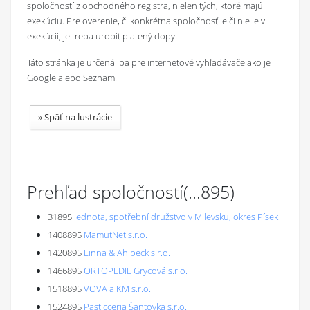
spoločností z obchodného registra, nielen tých, ktoré majú
exekúciu. Pre overenie, či konkrétna spoločnosť je či nie je v
exekúcii, je treba urobiť platený dopyt.
Táto stránka je určená iba pre internetové vyhľadávače ako je
Google alebo Seznam.
»
Späť na lustrácie
Prehľad spoločností
(...
895
)
31895
Jednota, spotřební družstvo v Milevsku, okres Písek
1408895
MamutNet s.r.o.
1420895
Linna & Ahlbeck s.r.o.
1466895
ORTOPEDIE Grycová s.r.o.
1518895
VOVA a KM s.r.o.
1524895
Pasticceria Šantovka s.r.o.