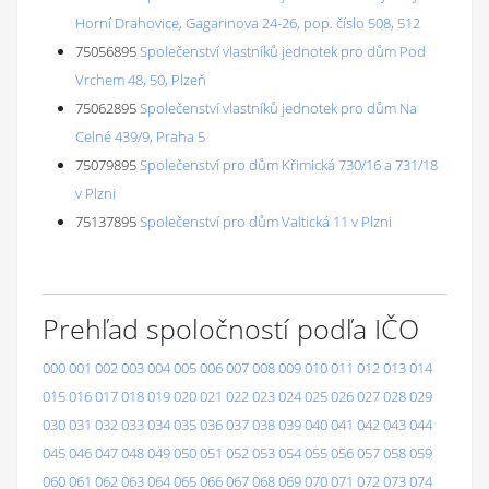
Horní Drahovice, Gagarinova 24-26, pop. číslo 508, 512
75056895
Společenství vlastníků jednotek pro dům Pod
Vrchem 48, 50, Plzeň
75062895
Společenství vlastníků jednotek pro dům Na
Celné 439/9, Praha 5
75079895
Společenství pro dům Křimická 730/16 a 731/18
v Plzni
75137895
Společenství pro dům Valtická 11 v Plzni
Prehľad spoločností podľa IČO
000
001
002
003
004
005
006
007
008
009
010
011
012
013
014
015
016
017
018
019
020
021
022
023
024
025
026
027
028
029
030
031
032
033
034
035
036
037
038
039
040
041
042
043
044
045
046
047
048
049
050
051
052
053
054
055
056
057
058
059
060
061
062
063
064
065
066
067
068
069
070
071
072
073
074