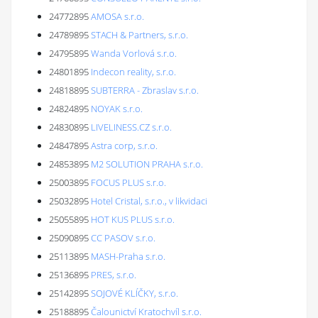
24772895
AMOSA s.r.o.
24789895
STACH & Partners, s.r.o.
24795895
Wanda Vorlová s.r.o.
24801895
Indecon reality, s.r.o.
24818895
SUBTERRA - Zbraslav s.r.o.
24824895
NOYAK s.r.o.
24830895
LIVELINESS.CZ s.r.o.
24847895
Astra corp, s.r.o.
24853895
M2 SOLUTION PRAHA s.r.o.
25003895
FOCUS PLUS s.r.o.
25032895
Hotel Cristal, s.r.o., v likvidaci
25055895
HOT KUS PLUS s.r.o.
25090895
CC PASOV s.r.o.
25113895
MASH-Praha s.r.o.
25136895
PRES, s.r.o.
25142895
SOJOVÉ KLÍČKY, s.r.o.
25188895
Čalounictví Kratochvíl s.r.o.