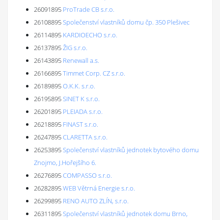
26091895
ProTrade CB s.r.o.
26108895
Společenství vlastníků domu čp. 350 Plešivec
26114895
KARDIOECHO s.r.o.
26137895
ŽIG s.r.o.
26143895
Renewall a.s.
26166895
Timmet Corp. CZ s.r.o.
26189895
O.K.K. s.r.o.
26195895
SINET K s.r.o.
26201895
PLEIADA s.r.o.
26218895
FINAST s.r.o.
26247895
CLARETTA s.r.o.
26253895
Společenství vlastníků jednotek bytového domu
Znojmo, J.Hořejšího 6.
26276895
COMPASSO s.r.o.
26282895
WEB Větrná Energie s.r.o.
26299895
RENO AUTO ZLÍN, s.r.o.
26311895
Společenství vlastníků jednotek domu Brno,