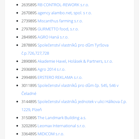
2635895
RB CONTROL-REWORK s.r.o.
2670895
agency alambo.net, spol. s r.o.
2739895
Miscanthus farming s.r.o.
2797895
GURMETTO food, s.r.o.
2849895
AGRO Haná s.r.o.
2878895
Společenství vlastníků pro dům Tyršova
č.p.726,727,728
2890895
Akademie Havel, Holásek & Partners, s.r.o.
2936895
Agro 2014 s.r.o.
2994895
ERSTERO REKLAMA s.r.o.
3011895
Společenství vlastníků pro dům čp. 545, 546 v
Čeladné
3144895
Společenství vlastníků jednotek v ulici Hálkova č.p.
1229, Plzeň
3150895
The Landmark Building a.s.
3202895
Leomax International s.r.o.
3364895
MIDICOM s.r.o.