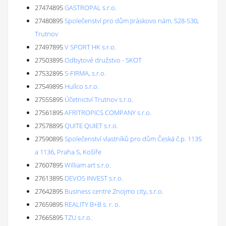
27474895
GASTROPAL s.r.o.
27480895
Společenství pro dům Jiráskovo nám. 528-530,
Trutnov
27497895
V SPORT HK s.r.o.
27503895
Odbytové družstvo - SKOT
27532895
S-FIRMA, s.r.o.
27549895
Hullco s.r.o.
27555895
Účetnictví Trutnov s.r.o.
27561895
AFRITROPICS COMPANY s.r.o.
27578895
QUITE QUIET s.r.o.
27590895
Společenství vlastníků pro dům Česká č.p. 1135
a 1136, Praha 5, Košíře
27607895
William art s.r.o.
27613895
DEVOS INVEST s.r.o.
27642895
Business centre Znojmo city, s.r.o.
27659895
REALITY B+B s. r. o.
27665895
TZU s.r.o.