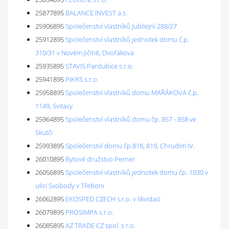
25877895
BALANCE INVEST a.s.
25906895
Společenství vlastníků Jubilejní 288/27
25912895
Společenství vlastníků jednotek domu č.p.
310/31 v Novém Jičíně, Dvořákova
25935895
STAVIS Pardubice s.r.o.
25941895
PIKRS s.r.o.
25958895
Společenství vlastníků domu MAŘÁKOVA č.p.
1149, Svitavy
25964895
Společenství vlastníků domu čp. 857 - 858 ve
Skutči
25993895
Společenství domu čp.818, 819, Chrudim IV.
26010895
Bytové družstvo Perner
26056895
Společenství vlastníků jednotek domu čp. 1030 v
ulici Svobody v Třeboni
26062895
EKOSPED CZECH s.r.o. v likvidaci
26079895
PROSIMPA s.r.o.
26085895
AZ TRADE CZ spol. s r.o.