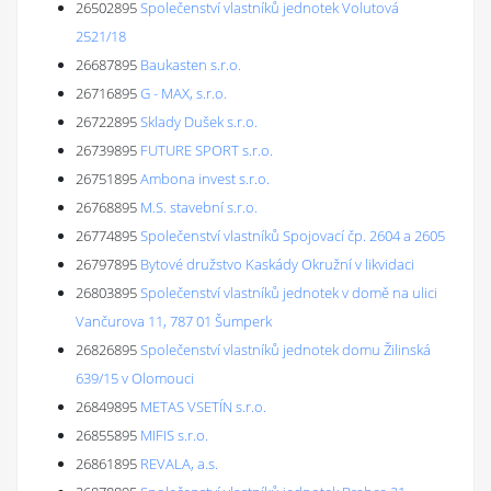
26502895
Společenství vlastníků jednotek Volutová
2521/18
26687895
Baukasten s.r.o.
26716895
G - MAX, s.r.o.
26722895
Sklady Dušek s.r.o.
26739895
FUTURE SPORT s.r.o.
26751895
Ambona invest s.r.o.
26768895
M.S. stavební s.r.o.
26774895
Společenství vlastníků Spojovací čp. 2604 a 2605
26797895
Bytové družstvo Kaskády Okružní v likvidaci
26803895
Společenství vlastníků jednotek v domě na ulici
Vančurova 11, 787 01 Šumperk
26826895
Společenství vlastníků jednotek domu Žilinská
639/15 v Olomouci
26849895
METAS VSETÍN s.r.o.
26855895
MIFIS s.r.o.
26861895
REVALA, a.s.