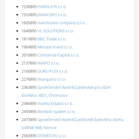
1530895
PAROLATA s.r.o.
1553895
JAMACOPY s.r.o.
1605895
Aventiramo company s.r.o.
1640895
VL SOLUTIONS s.r.o.
1819895
B&C Trade s.r.o.
1964895
Merope Invest s.r.o.
2010895
Comsense Capital s.r.o.
2137895
IMAPO s.r.o.
2166895
GURU PLEX s.r.o.
2276895
Wampano s.r.o.
2363895
Společenství vlastníků jednotek pro dům
Gorkého 3821, Chomutov
2386895
Waima Estates s.r.o.
2450895
Bookolo system s.r.o.
2473895
Společenství vlastníků jednotek bytového domu
Sídliště 908, Nivnice
2583895
DOMEO IN s.r.o.