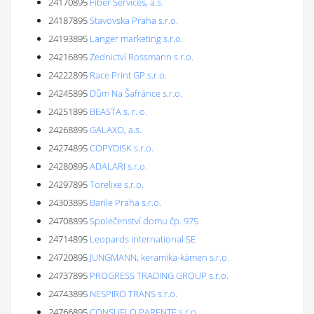
24170895
Fiber Services, a.s.
24187895
Stavovska Praha s.r.o.
24193895
Langer marketing s.r.o.
24216895
Zednictví Rossmann s.r.o.
24222895
Race Print GP s.r.o.
24245895
Dům Na Šafránce s.r.o.
24251895
BEASTA s. r. o.
24268895
GALAXO, a.s.
24274895
COPYDISK s.r.o.
24280895
ADALARI s.r.o.
24297895
Torelixe s.r.o.
24303895
Barile Praha s.r.o.
24708895
Společenství domu čp. 975
24714895
Leopards international SE
24720895
JUNGMANN, keramika-kámen s.r.o.
24737895
PROGRESS TRADING GROUP s.r.o.
24743895
NESPIRO TRANS s.r.o.
24766895
CONSUELO PARENTE s.r.o.