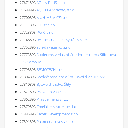
27671895
AZ LÍN PLUS s.r.o.
27688895
AQUILLA Stránský s.r.o.
27700895
MÜHLHEIM CZ s.r.o.
27717895
CIOBY s.r.o.
27723895
P.G.K. s.r.o.
27746895
BATPRO napájecí systémy s.r.o.
27752895
sun-day agency s.r.o.
27775895
Společenství vlastníků jednotek domu Stiborova
12, Olomouc
27798895
REMOTECH s.r.o.
27804895
Společenství pro dům Hlavní třída 109/22
27810895
Bytové družstvo Štíty
27827895
Provento 2007 a.s.
27862895
Prague menu s.r.o.
27879895
Čmeláček s.r.o. v likvidaci
27885895
Čapek Development s.r.o.
27891895
Palomena Invest, s.r.o.