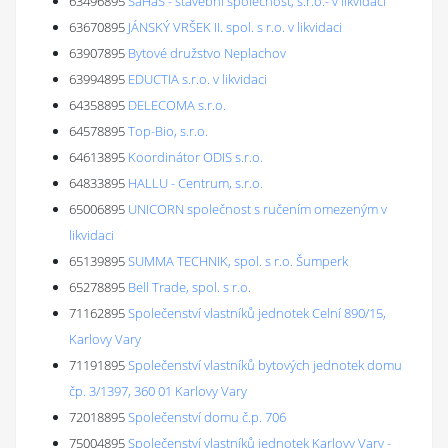
63496895
SaHaS - stavební společnost, s.r.o.- v likvidaci
63670895
JÁNSKÝ VRŠEK II. spol. s r.o. v likvidaci
63907895
Bytové družstvo Neplachov
63994895
EDUCTIA s.r.o. v likvidaci
64358895
DELECOMA s.r.o.
64578895
Top-Bio, s.r.o.
64613895
Koordinátor ODIS s.r.o.
64833895
HALLU - Centrum, s.r.o.
65006895
UNICORN společnost s ručením omezeným v
likvidaci
65139895
SUMMA TECHNIK, spol. s r.o. Šumperk
65278895
Bell Trade, spol. s r.o.
71162895
Společenství vlastníků jednotek Celní 890/15,
Karlovy Vary
71191895
Společenství vlastníků bytových jednotek domu
čp. 3/1397, 360 01 Karlovy Vary
72018895
Společenství domu č.p. 706
75004895
Společenství vlastníků jednotek Karlovy Vary -