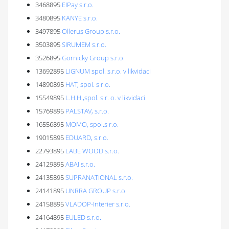
3468895
EIPay s.r.o.
3480895
KANYE s.r.o.
3497895
Ollerus Group s.r.o.
3503895
SIRUMEM s.r.o.
3526895
Gornicky Group s.r.o.
13692895
LIGNUM spol. s.r.o. v likvidaci
14890895
HAT, spol. s r.o.
15549895
L.H.H.,spol. s r. o. v likvidaci
15769895
PALSTAV, s.r.o.
16556895
MOMO, spol.s r.o.
19015895
EDUARD, s.r.o.
22793895
LABE WOOD s.r.o.
24129895
ABAI s.r.o.
24135895
SUPRANATIONAL s.r.o.
24141895
UNRRA GROUP s.r.o.
24158895
VLADOP-Interier s.r.o.
24164895
EULED s.r.o.