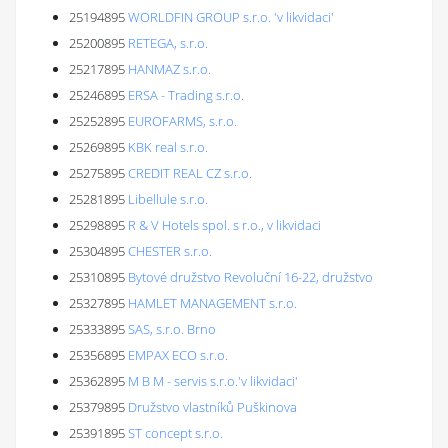
25194895
WORLDFIN GROUP s.r.o. 'v likvidaci'
25200895
RETEGA, s.r.o.
25217895
HANMAZ s.r.o.
25246895
ERSA - Trading s.r.o.
25252895
EUROFARMS, s.r.o.
25269895
KBK real s.r.o.
25275895
CREDIT REAL CZ s.r.o.
25281895
Libellule s.r.o.
25298895
R & V Hotels spol. s r.o., v likvidaci
25304895
CHESTER s.r.o.
25310895
Bytové družstvo Revoluční 16-22, družstvo
25327895
HAMLET MANAGEMENT s.r.o.
25333895
SAS, s.r.o. Brno
25356895
EMPAX ECO s.r.o.
25362895
M B M - servis s.r.o.'v likvidaci'
25379895
Družstvo vlastníků Puškinova
25391895
ST concept s.r.o.