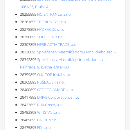
1061/56, Praha 4
28255895
NO ENTRANCE, s.r.o.
28261895
TRONUS CZ, s.r.o.
28278895
HYDRACOL s.r.o.
28290895
TOULOUR s.r.o.
28307895
HERB ACTIV TRADE, a.s.
28336895
Společenství vlastníků domu Vrchlického sad 6
28342895
Společenství vlastníků jednotek domu v
Rajhradě, 9. května 479 a 480
28359895
O.K. TOP Instal s.r.o.
28365895
PUŠBAUER s.r.o.
28400895
GEDECO AMADE s.r.o.
28417895
DRIVE Corporation, s.r.o.
28423895
BHX Czech, a.s.
28452895
WINSTAV s.r.o.
28469895
BAI HE s.r.o.
28475895
FDJ s.r.o.