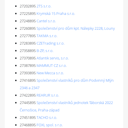
27202895
2TS s.r.o.
27225895
Krymská 15 Praha s.r.o.
27248895
Cantel s.r.o.
27260895
Společenství pro dům kpt. Nálepky 2228, Louny
27277895
TAKMA s.r.o.
27283895
CZETrading s.r.o.
27358895
B-ZP, s.r.o.
27370895
Atlantik servis, s.r.o.
27387895
MAMMUT CZ s.r.o.
27393895
New Mecca s.r.o.
27416895
Společenství vlastníků pro dům Podvinný Mlýn
2346 a 2347
27422895
REARUR s.r.o.
27445895
Společenství vlastníků jednotek Táborská 2022
Černošice, Praha-západ
27451895
TACHO s.r.o.
27468895
FOXI, spol. s r.o.