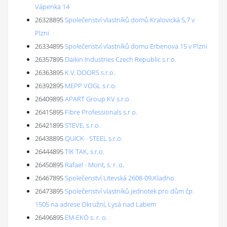
Vápenka 14
26328895
Společenství vlastníků domů Kralovická 5,7 v
Plzni
26334895
Společenství vlastníků domu Erbenova 15 v Plzni
26357895
Daikin Industries Czech Republic s.r.o.
26363895
K.V. DOORS s.r.o.
26392895
MEPP VOGL s.r.o.
26409895
APART Group KV s.r.o.
26415895
Fibre Professionals s.r.o.
26421895
STEVE, s.r.o.
26438895
QUICK - STEEL s.r.o.
26444895
TIK TAK, s.r.o.
26450895
Rafael - Mont, s. r. o.
26467895
Společenství Litevská 2608-09,Kladno
26473895
Společenství vlastníků jednotek pro dům čp.
1505 na adrese Okružní, Lysá nad Labem
26496895
EM-EKO s. r. o.