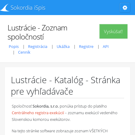
Sokordia iSpis
Lustrácie - Zoznam
Vyskúšať!
spoločností
Popis
Registrácia
Ukážka
Registre
API
Cenník
Lustrácie - Katalóg - Stránka
pre vyhľadávače
Spoločnosť
Sokordia, s.r.o.
ponúka prístup do platého
Centrálneho registra exekúcií
– zoznamu exekúcií vedeného
Slovenskou komorou exekútorov.
Na tejto stránke software zobrazuje zoznam VŠETKÝCH