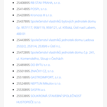
25408895
RB STAV PRAHA, s.r.o.
25414895
POSPI, s.r.o.
25420895
Kronoss III s.r.o.
25437895
Společenství vlastníků bytových jednotek domu
čp. 957/117, 958/119, 959/121, ul. Klíšská, Ústí nad Labem,
400 01
25443895
Společenství vlastníků jednotek domu Ladova
2532/2, 2531/4, 2530/6 v Ústí n.L.
25472895
Společenství vlastníků jednotek domu č.p. 241,
ul. Komenského, Sloup v Čechách
25489895
DO BYTU s.r.o.
25501895
ZNAČKY CZ, s.r.o.
25518895
GASTROIMPORT, s.r.o.
25524895
NEPTUN Mikulov s.r.o.
25530895
SASFIN a.s.
25553895
SOUKROMÁ STAVEBNÍ SPOLEČNOST
HUSTOPEČE s.r.o.