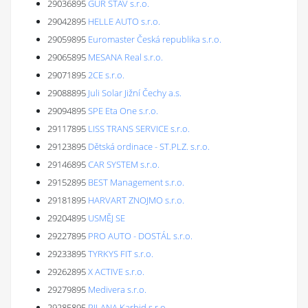
29036895
GUR STAV s.r.o.
29042895
HELLE AUTO s.r.o.
29059895
Euromaster Česká republika s.r.o.
29065895
MESANA Real s.r.o.
29071895
2CE s.r.o.
29088895
Juli Solar Jižní Čechy a.s.
29094895
SPE Eta One s.r.o.
29117895
LISS TRANS SERVICE s.r.o.
29123895
Dětská ordinace - ST.PLZ. s.r.o.
29146895
CAR SYSTEM s.r.o.
29152895
BEST Management s.r.o.
29181895
HARVART ZNOJMO s.r.o.
29204895
USMĚJ SE
29227895
PRO AUTO - DOSTÁL s.r.o.
29233895
TYRKYS FIT s.r.o.
29262895
X ACTIVE s.r.o.
29279895
Medivera s.r.o.
29285895
PILANA Karbid s.r.o.