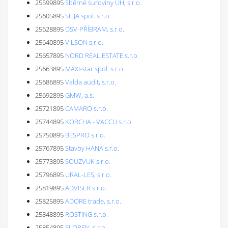
25599895
Sběrné suroviny UH, s.r.o.
25605895
SILJA spol. s r.o.
25628895
DSV-PŘÍBRAM, s.r.o.
25640895
VILSON s.r.o.
25657895
NORD REAL ESTATE s.r.o.
25663895
MAXI-star spol. s r.o.
25686895
Valda audit, s.r.o.
25692895
GMW, a.s.
25721895
CAMARO s.r.o.
25744895
KORCHA - VACCU s.r.o.
25750895
BESPRO s.r.o.
25767895
Stavby HANA s.r.o.
25773895
SOUZVUK s.r.o.
25796895
URAL-LES, s.r.o.
25819895
ADVISER s.r.o.
25825895
ADORE trade, s.r.o.
25848895
ROSTING s.r.o.
25854895
FLOREN, s.r.o.