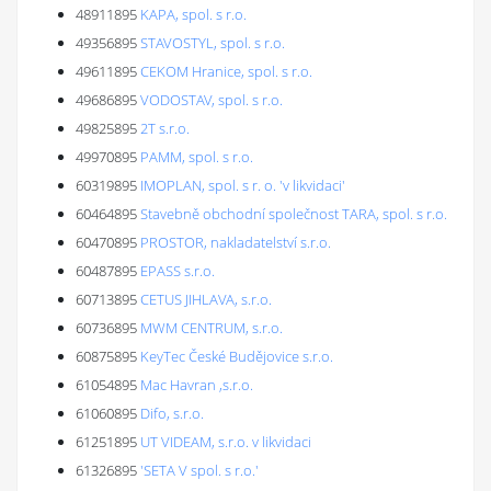
48911895
KAPA, spol. s r.o.
49356895
STAVOSTYL, spol. s r.o.
49611895
CEKOM Hranice, spol. s r.o.
49686895
VODOSTAV, spol. s r.o.
49825895
2T s.r.o.
49970895
PAMM, spol. s r.o.
60319895
IMOPLAN, spol. s r. o. 'v likvidaci'
60464895
Stavebně obchodní společnost TARA, spol. s r.o.
60470895
PROSTOR, nakladatelství s.r.o.
60487895
EPASS s.r.o.
60713895
CETUS JIHLAVA, s.r.o.
60736895
MWM CENTRUM, s.r.o.
60875895
KeyTec České Budějovice s.r.o.
61054895
Mac Havran ,s.r.o.
61060895
Difo, s.r.o.
61251895
UT VIDEAM, s.r.o. v likvidaci
61326895
'SETA V spol. s r.o.'