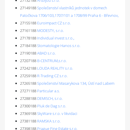
27132188
Artbijou s.r.o.
27149188
Společenství vlastníků jednotek v domech
Patočkova 1706/103,1707/101 a 1708/99 Praha 6 - Břevnov,
27155188
Euroimpact CZ s.r.o.
27161188
MODESTY, s.r.o.
27178188
Individual invest s.r.o.,
27184188
Stomatologie Hanos s.r.o.
27190188
ABAD s.r.o.
27207188
B-CENTRUM,s.r.o.
27242188
LOUDA REALITY s.r.o.
27259188
R-Trading CZ s.r.o.
27265188
Společenství Masarykova 134, Ústí nad Labem
27271188
Particular a.s.
27288188
DEMISCH, s.r.o.
27300188
Pluk de Dag s.r.o.
27369188
SkyWare s.r.o. v likvidaci
27381188
RAMSKA s.r.o.
27398188
Prague Fine Estate s.r.o.