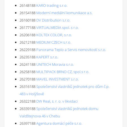
26148188
KARO trading s.r.o.
26154188
Moderní mediální komunikace a.s.
26160188
DV Distribution s.r.o.
26177188
VIRTUALMEDIA spol. s r.o.
26206188
KOLTEX COLOR, s.r.o.
26212188
MEDIUM CZECH s.r.o.
26229188
Panorama Teplo a Servis nemovitostí s.r.o.
26235188
KAPERT s.r.o.
26241188
UNITECH Moravia s.r.o.
26258188
MULTIPACK BRNO CZ, spol.s r.o.
26270188
MAVEL INVESTMENT s.r.o.
26316188
Společenství vlastníků jednotek pro dům č.p.
483 v Holýšově
26322188
DW Real, s. r. o. v likvidaci
26339188
Společenství vlastníků jednotek domu
Valdštejnova 46 v Chebu
26397188
Agentura domácí péče s.r.o.