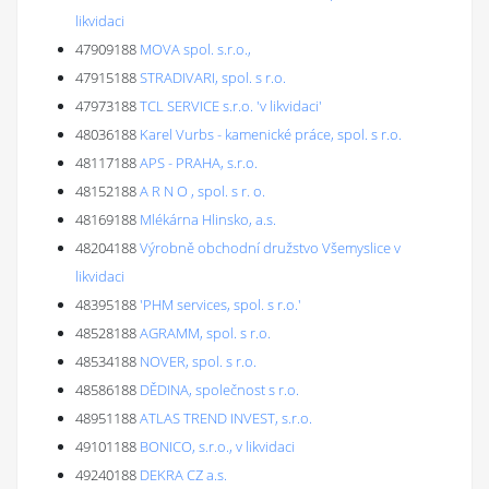
likvidaci
47909188
MOVA spol. s.r.o.,
47915188
STRADIVARI, spol. s r.o.
47973188
TCL SERVICE s.r.o. 'v likvidaci'
48036188
Karel Vurbs - kamenické práce, spol. s r.o.
48117188
APS - PRAHA, s.r.o.
48152188
A R N O , spol. s r. o.
48169188
Mlékárna Hlinsko, a.s.
48204188
Výrobně obchodní družstvo Všemyslice v
likvidaci
48395188
'PHM services, spol. s r.o.'
48528188
AGRAMM, spol. s r.o.
48534188
NOVER, spol. s r.o.
48586188
DĚDINA, společnost s r.o.
48951188
ATLAS TREND INVEST, s.r.o.
49101188
BONICO, s.r.o., v likvidaci
49240188
DEKRA CZ a.s.