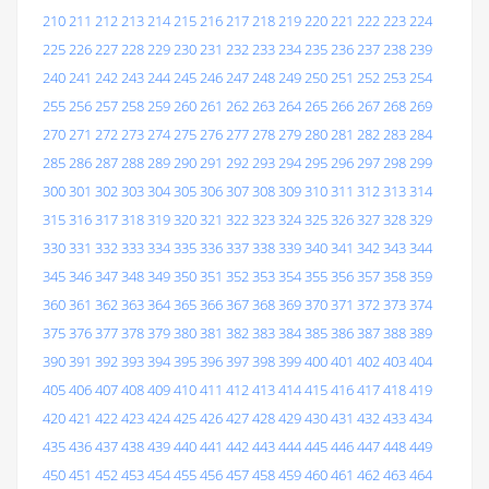
210
211
212
213
214
215
216
217
218
219
220
221
222
223
224
225
226
227
228
229
230
231
232
233
234
235
236
237
238
239
240
241
242
243
244
245
246
247
248
249
250
251
252
253
254
255
256
257
258
259
260
261
262
263
264
265
266
267
268
269
270
271
272
273
274
275
276
277
278
279
280
281
282
283
284
285
286
287
288
289
290
291
292
293
294
295
296
297
298
299
300
301
302
303
304
305
306
307
308
309
310
311
312
313
314
315
316
317
318
319
320
321
322
323
324
325
326
327
328
329
330
331
332
333
334
335
336
337
338
339
340
341
342
343
344
345
346
347
348
349
350
351
352
353
354
355
356
357
358
359
360
361
362
363
364
365
366
367
368
369
370
371
372
373
374
375
376
377
378
379
380
381
382
383
384
385
386
387
388
389
390
391
392
393
394
395
396
397
398
399
400
401
402
403
404
405
406
407
408
409
410
411
412
413
414
415
416
417
418
419
420
421
422
423
424
425
426
427
428
429
430
431
432
433
434
435
436
437
438
439
440
441
442
443
444
445
446
447
448
449
450
451
452
453
454
455
456
457
458
459
460
461
462
463
464