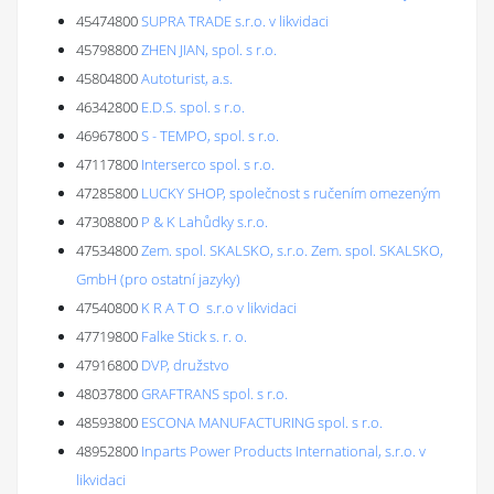
45474800
SUPRA TRADE s.r.o. v likvidaci
45798800
ZHEN JIAN, spol. s r.o.
45804800
Autoturist, a.s.
46342800
E.D.S. spol. s r.o.
46967800
S - TEMPO, spol. s r.o.
47117800
Interserco spol. s r.o.
47285800
LUCKY SHOP, společnost s ručením omezeným
47308800
P & K Lahůdky s.r.o.
47534800
Zem. spol. SKALSKO, s.r.o. Zem. spol. SKALSKO,
GmbH (pro ostatní jazyky)
47540800
K R A T O s.r.o v likvidaci
47719800
Falke Stick s. r. o.
47916800
DVP, družstvo
48037800
GRAFTRANS spol. s r.o.
48593800
ESCONA MANUFACTURING spol. s r.o.
48952800
Inparts Power Products International, s.r.o. v
likvidaci