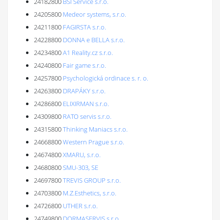
24182800
BSI Service s.r.o.
24205800
Medeor systems, s.r.o.
24211800
FAGIRSTA s.r.o.
24228800
DONNA e BELLA s.r.o.
24234800
A1 Reality.cz s.r.o.
24240800
Fair game s.r.o.
24257800
Psychologická ordinace s. r. o.
24263800
DRAPÁKY s.r.o.
24286800
ELIXIRMAN s.r.o.
24309800
RATO servis s.r.o.
24315800
Thinking Maniacs s.r.o.
24668800
Western Prague s.r.o.
24674800
XMARU, s.r.o.
24680800
SMU-303, SE
24697800
TREVIS GROUP s.r.o.
24703800
M.Z.Esthetics, s.r.o.
24726800
UTHER s.r.o.
24749800
DORMASERVIS s.r.o.