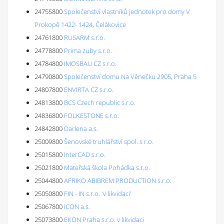
24755800
Společenství vlastníků jednotek pro domy V
Prokopě 1422- 1424, Čelákovice
24761800
RUSARM s.r.o.
24778800
Prima zuby s.r.o.
24784800
IMOSBAU CZ s.r.o.
24790800
Společenství domu Na Věnečku 2905, Praha 5
24807800
ENVIRTA CZ s.r.o.
24813800
BCS Czech republic s.r.o.
24836800
FOLKESTONE s.r.o.
24842800
Darlena a.s.
25009800
Šenovské truhlářství spol. s r.o.
25015800
InterCAD s.r.o.
25021800
Mateřská škola Pohádka s.r.o.
25044800
AFRIKO ABIBREM PRODUCTION s.r.o.
25050800
FIN - IN s.r.o. 'v likvidaci'
25067800
ICON a.s.
25073800
EKON Praha s.r.o. v likvidaci