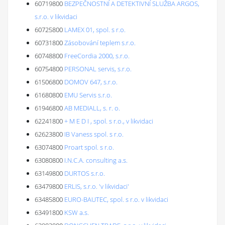
60719800
BEZPEČNOSTNÍ A DETEKTIVNÍ SLUŽBA ARGOS,
s.r.o. v likvidaci
60725800
LAMEX 01, spol. s r.o.
60731800
Zásobování teplem s.r.o.
60748800
FreeCordia 2000, s.r.o.
60754800
PERSONAL servis, s.r.o.
61506800
DOMOV 647, s.r.o.
61680800
EMU Servis s.r.o.
61946800
AB MEDIALL, s. r. o.
62241800
+ M E D I , spol. s r.o., v likvidaci
62623800
IB Vaness spol. s r.o.
63074800
Proart spol. s r.o.
63080800
I.N.C.A. consulting a.s.
63149800
DURTOS s.r.o.
63479800
ERLIS, s.r.o. 'v likvidaci'
63485800
EURO-BAUTEC, spol. s r.o. v likvidaci
63491800
KSW a.s.