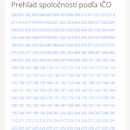
Prehľad spoločností podľa IČO
000
001
002
003
004
005
006
007
008
009
010
011
012
013
014
015
016
017
018
019
020
021
022
023
024
025
026
027
028
029
030
031
032
033
034
035
036
037
038
039
040
041
042
043
044
045
046
047
048
049
050
051
052
053
054
055
056
057
058
059
060
061
062
063
064
065
066
067
068
069
070
071
072
073
074
075
076
077
078
079
080
081
082
083
084
085
086
087
088
089
090
091
092
093
094
095
096
097
098
099
100
101
102
103
104
105
106
107
108
109
110
111
112
113
114
115
116
117
118
119
120
121
122
123
124
125
126
127
128
129
130
131
132
133
134
135
136
137
138
139
140
141
142
143
144
145
146
147
148
149
150
151
152
153
154
155
156
157
158
159
160
161
162
163
164
165
166
167
168
169
170
171
172
173
174
175
176
177
178
179
180
181
182
183
184
185
186
187
188
189
190
191
192
193
194
195
196
197
198
199
200
201
202
203
204
205
206
207
208
209
210
211
212
213
214
215
216
217
218
219
220
221
222
223
224
225
226
227
228
229
230
231
232
233
234
235
236
237
238
239