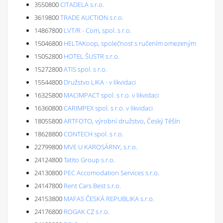
3550800
CITADELA s.r.o.
3619800
TRADE AUCTION s.r.o.
14867800
LVT/R - Com, spol. s r.o.
15046800
HELTAKoop, společnost s ručením omezeným
15052800
HOTEL ŠUSTR s.r.o.
15272800
ATIS spol. s r.o.
15544800
Družstvo LIKA - v likvidaci
16325800
MACIMPACT spol. s r.o. v likvidaci
16360800
CARIMPEX spol. s r.o. v likvidaci
18055800
ARTFOTO, výrobní družstvo, Český Těšín
18628800
CONTECH spol. s r.o.
22799800
MVE U KAROSÁRNY, s.r.o.
24124800
Tatito Group s.r.o.
24130800
PEC Accomodation Services s.r.o.
24147800
Rent Cars Best s.r.o.
24153800
MAFAS ČESKÁ REPUBLIKA s.r.o.
24176800
ROGAK CZ s.r.o.