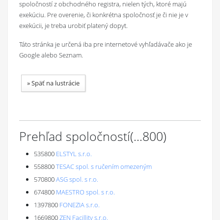
spoločností z obchodného registra, nielen tých, ktoré majú
exekúciu. Pre overenie, či konkrétna spoločnosť je či nie je v
exekúcii, je treba urobiť platený dopyt.
Táto stránka je určená iba pre internetové vyhľadávače ako je
Google alebo Seznam.
»
Späť na lustrácie
Prehľad spoločností
(...
800
)
535800
ELSTYL s.r.o.
558800
TESAC spol. s ručením omezeným
570800
ASG spol. s r.o.
674800
MAESTRO spol. s r.o.
1397800
FONEZIA s.r.o.
1669800
ZEN Facillity s.r.o.