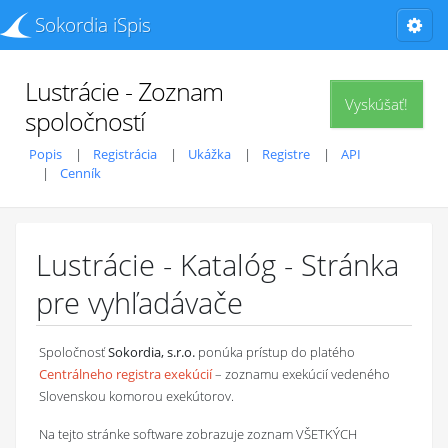
Sokordia iSpis
Lustrácie - Zoznam
Vyskúšať!
spoločností
Popis
Registrácia
Ukážka
Registre
API
Cenník
Lustrácie - Katalóg - Stránka
pre vyhľadávače
Spoločnosť
Sokordia, s.r.o.
ponúka prístup do platého
Centrálneho registra exekúcií
– zoznamu exekúcií vedeného
Slovenskou komorou exekútorov.
Na tejto stránke software zobrazuje zoznam VŠETKÝCH