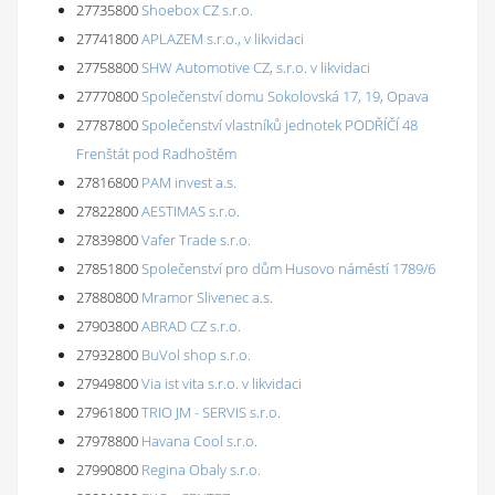
27735800
Shoebox CZ s.r.o.
27741800
APLAZEM s.r.o., v likvidaci
27758800
SHW Automotive CZ, s.r.o. v likvidaci
27770800
Společenství domu Sokolovská 17, 19, Opava
27787800
Společenství vlastníků jednotek PODŘÍČÍ 48
Frenštát pod Radhoštěm
27816800
PAM invest a.s.
27822800
AESTIMAS s.r.o.
27839800
Vafer Trade s.r.o.
27851800
Společenství pro dům Husovo náměstí 1789/6
27880800
Mramor Slivenec a.s.
27903800
ABRAD CZ s.r.o.
27932800
BuVol shop s.r.o.
27949800
Via ist vita s.r.o. v likvidaci
27961800
TRIO JM - SERVIS s.r.o.
27978800
Havana Cool s.r.o.
27990800
Regina Obaly s.r.o.