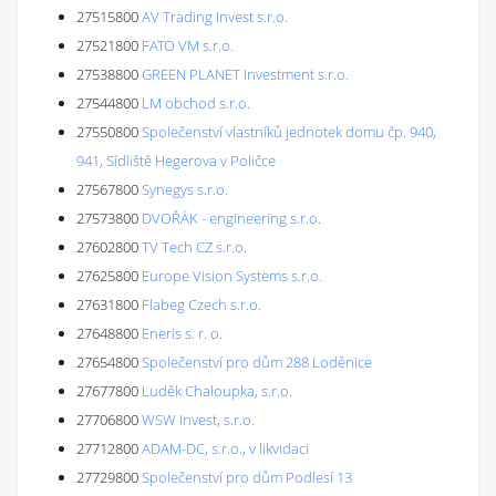
27515800
AV Trading Invest s.r.o.
27521800
FATO VM s.r.o.
27538800
GREEN PLANET Investment s.r.o.
27544800
LM obchod s.r.o.
27550800
Společenství vlastníků jednotek domu čp. 940,
941, Sídliště Hegerova v Poličce
27567800
Synegys s.r.o.
27573800
DVOŘÁK - engineering s.r.o.
27602800
TV Tech CZ s.r.o.
27625800
Europe Vision Systems s.r.o.
27631800
Flabeg Czech s.r.o.
27648800
Eneris s. r. o.
27654800
Společenství pro dům 288 Loděnice
27677800
Luděk Chaloupka, s.r.o.
27706800
WSW Invest, s.r.o.
27712800
ADAM-DC, s.r.o., v likvidaci
27729800
Společenství pro dům Podlesí 13