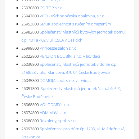
25930800
CS. TOP s.r.o.
25947800
VČO - Východočeská obalovna, s.r.o.
25953800
ŠMUK společnost s ručením omezeným
25982800
Společenství vlastníků bytových jednotek domu
č.p. 401 a 402 v ul. ČSLA v Dašicích
25999800
Princesse salon s.r.o.
26022800
PENZION BOUBÍN, s.r.o. v likvidaci
26039800
Společenství vlastníků jednotek v domě č.p.
2158/28 v ulici Klaricova, 370 04 České Budějovice
26045800
DOMOJA spol. s r.o. v likvidaci
26051800
'Společenství vlastníků jednotek Na nábřeží 9,
České Budějovice'
26068800
VOLODARY s.r.o.
26074800
ADM Mášl s.r.o.
26080800
Rozhledy, spol. s r.o.
26097800
Společenství pro dům čp. 1239, ul. Mládežnická,
Strakonice