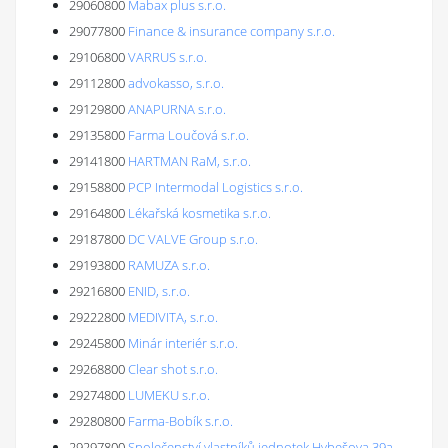
29060800
Mabax plus s.r.o.
29077800
Finance & insurance company s.r.o.
29106800
VARRUS s.r.o.
29112800
advokasso, s.r.o.
29129800
ANAPURNA s.r.o.
29135800
Farma Loučová s.r.o.
29141800
HARTMAN RaM, s.r.o.
29158800
PCP Intermodal Logistics s.r.o.
29164800
Lékařská kosmetika s.r.o.
29187800
DC VALVE Group s.r.o.
29193800
RAMUZA s.r.o.
29216800
ENID, s.r.o.
29222800
MEDIVITA, s.r.o.
29245800
Minár interiér s.r.o.
29268800
Clear shot s.r.o.
29274800
LUMEKU s.r.o.
29280800
Farma-Bobík s.r.o.
29297800
Společenství vlastníků jednotek Hybešova 39a,