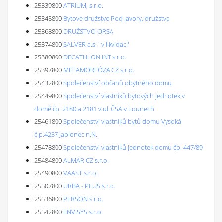
25339800
ATRIUM, s.r.o.
25345800
Bytové družstvo Pod javory, družstvo
25368800
DRUŽSTVO ORSA
25374800
SALVER a.s. ' v likvidaci'
25380800
DECATHLON INT s.r.o.
25397800
METAMORFÓZA CZ s.r.o.
25432800
Společenství občanů obytného domu
25449800
Společenství vlastníků bytových jednotek v
domě čp. 2180 a 2181 v ul. ČSA v Lounech
25461800
Společenství vlastníků bytů domu Vysoká
č.p.4237 Jablonec n.N.
25478800
Společenství vlastníků jednotek domu čp. 447/89
25484800
ALMAR CZ s.r.o.
25490800
VAAST s.r.o.
25507800
URBA - PLUS s.r.o.
25536800
PERSON s.r.o.
25542800
ENVISYS s.r.o.