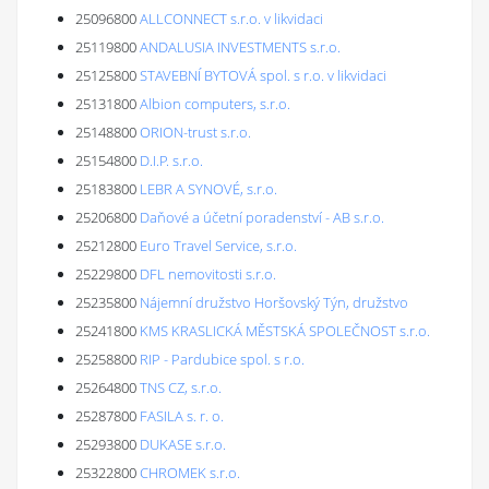
25096800
ALLCONNECT s.r.o. v likvidaci
25119800
ANDALUSIA INVESTMENTS s.r.o.
25125800
STAVEBNÍ BYTOVÁ spol. s r.o. v likvidaci
25131800
Albion computers, s.r.o.
25148800
ORION-trust s.r.o.
25154800
D.I.P. s.r.o.
25183800
LEBR A SYNOVÉ, s.r.o.
25206800
Daňové a účetní poradenství - AB s.r.o.
25212800
Euro Travel Service, s.r.o.
25229800
DFL nemovitosti s.r.o.
25235800
Nájemní družstvo Horšovský Týn, družstvo
25241800
KMS KRASLICKÁ MĚSTSKÁ SPOLEČNOST s.r.o.
25258800
RIP - Pardubice spol. s r.o.
25264800
TNS CZ, s.r.o.
25287800
FASILA s. r. o.
25293800
DUKASE s.r.o.
25322800
CHROMEK s.r.o.