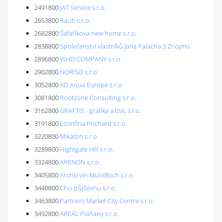
2491800
JAT Service s.r.o.
2653800
Raub s.r.o.
2682800
Šafaříkova new home s.r.o.
2838800
Společenství vlastníků Jana Palacha 3 Znojmo
2896800
WHD COMPANY s.r.o.
2902800
NORISO s.r.o.
3052800
AD Aqua Europe s.r.o.
3081800
Rootzone Consulting s.r.o.
3162800
GRAFTIS - grafika a tisk, s.r.o.
3191800
Econfina Prichard s.r.o.
3220800
Mikaton s.r.o.
3289800
Hightgate Hill s.r.o.
3324800
ARENON s.r.o.
3405800
Archív vín Mundloch s.r.o.
3440800
Chci půjčovnu s.r.o.
3463800
Partners Market City Centre s.r.o.
3492800
AREÁL Plaňany s.r.o.