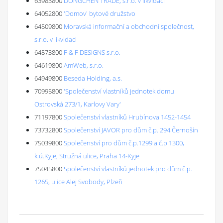
63983800
DONGCHEN TRADE, s.r.o. v likvidaci
64052800
'Domov' bytové družstvo
64509800
Moravská informační a obchodní společnost,
s.r.o. v likvidaci
64573800
F & F DESIGNS s.r.o.
64619800
AmWeb, s.r.o.
64949800
Beseda Holding, a.s.
70995800
'Společenství vlastníků jednotek domu
Ostrovská 273/1, Karlovy Vary'
71197800
Společenství vlastníků Hrubínova 1452-1454
73732800
Společenství JAVOR pro dům č.p. 294 Černošín
75039800
Společenství pro dům č.p.1299 a č.p.1300,
k.ú.Kyje, Stružná ulice, Praha 14-Kyje
75045800
Společenství vlastníků jednotek pro dům č.p.
1265, ulice Alej Svobody, Plzeň