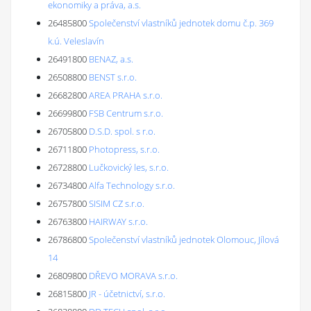
ekonomiky a práva, a.s.
26485800
Společenství vlastníků jednotek domu č.p. 369
k.ú. Veleslavín
26491800
BENAZ, a.s.
26508800
BENST s.r.o.
26682800
AREA PRAHA s.r.o.
26699800
FSB Centrum s.r.o.
26705800
D.S.D. spol. s r.o.
26711800
Photopress, s.r.o.
26728800
Lučkovický les, s.r.o.
26734800
Alfa Technology s.r.o.
26757800
SISIM CZ s.r.o.
26763800
HAIRWAY s.r.o.
26786800
Společenství vlastníků jednotek Olomouc, Jílová
14
26809800
DŘEVO MORAVA s.r.o.
26815800
JR - účetnictví, s.r.o.