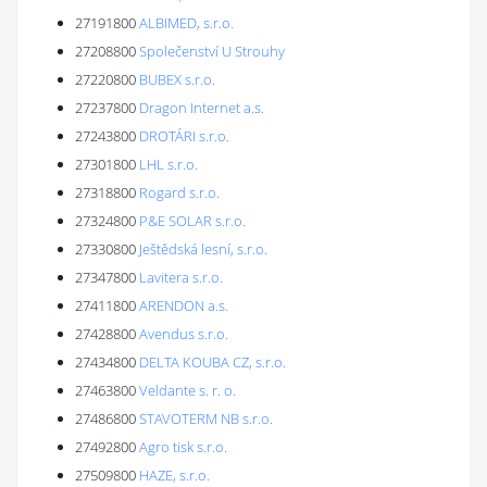
27191800
ALBIMED, s.r.o.
27208800
Společenství U Strouhy
27220800
BUBEX s.r.o.
27237800
Dragon Internet a.s.
27243800
DROTÁRI s.r.o.
27301800
LHL s.r.o.
27318800
Rogard s.r.o.
27324800
P&E SOLAR s.r.o.
27330800
Ještědská lesní, s.r.o.
27347800
Lavitera s.r.o.
27411800
ARENDON a.s.
27428800
Avendus s.r.o.
27434800
DELTA KOUBA CZ, s.r.o.
27463800
Veldante s. r. o.
27486800
STAVOTERM NB s.r.o.
27492800
Agro tisk s.r.o.
27509800
HAZE, s.r.o.