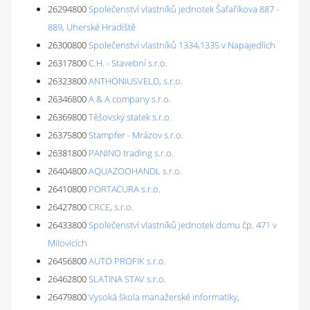
26294800
Společenství vlastníků jednotek Šafaříkova 887 -
889, Uherské Hradiště
26300800
Společenství vlastníků 1334,1335 v Napajedlích
26317800
C.H. - Stavební s.r.o.
26323800
ANTHONIUSVELD, s.r.o.
26346800
A & A company s.r.o.
26369800
Těšovský statek s.r.o.
26375800
Stampfer - Mrázov s.r.o.
26381800
PANINO trading s.r.o.
26404800
AQUAZOOHANDL s.r.o.
26410800
PORTACURA s.r.o.
26427800
CRCE, s.r.o.
26433800
Společenství vlastníků jednotek domu čp. 471 v
Milovicích
26456800
AUTO PROFIK s.r.o.
26462800
SLATINA STAV s.r.o.
26479800
Vysoká škola manažerské informatiky,