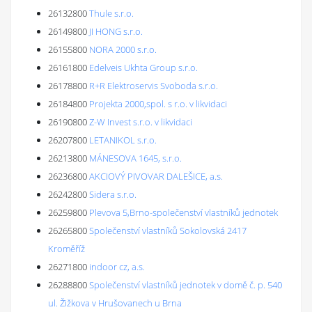
26132800
Thule s.r.o.
26149800
JI HONG s.r.o.
26155800
NORA 2000 s.r.o.
26161800
Edelveis Ukhta Group s.r.o.
26178800
R+R Elektroservis Svoboda s.r.o.
26184800
Projekta 2000,spol. s r.o. v likvidaci
26190800
Z-W Invest s.r.o. v likvidaci
26207800
LETANIKOL s.r.o.
26213800
MÁNESOVA 1645, s.r.o.
26236800
AKCIOVÝ PIVOVAR DALEŠICE, a.s.
26242800
Sidera s.r.o.
26259800
Plevova 5,Brno-společenství vlastníků jednotek
26265800
Společenství vlastníků Sokolovská 2417
Kroměříž
26271800
indoor cz, a.s.
26288800
Společenství vlastníků jednotek v domě č. p. 540
ul. Žižkova v Hrušovanech u Brna