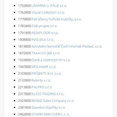
1733800
LÉKÁRNA U ITÁLIE s.r.o.
1762800
Visual Collection s.r.o.
1779800
Petráčkovy hořické trubičky, s.r.o.
1785800
EGB projekt s.r.o.
1791800
RESAFLOOR s.r.o.
1808800
INAS plus s.r.o.
1814800
Advokátní kancelář Čech Hromek Pleskač, s.r.o.
1872800
TAXACCO J&K s.r.o.
1924800
Daně a účetnictví VH s.r.o.
1947800
MOLANAIR s.r.o.
2103800
PROJEKTY B.H. s.r.o.
2132800
Belenty s.r.o.
2213800
PALPRO s.r.o.
2317800
KLASS TRADING s.r.o.
2323800
RENSO Sales Company s.r.o.
2381800
Stavební doplňky s.r.o.
2462800
STAVBY MAR CHEB s. r. o.