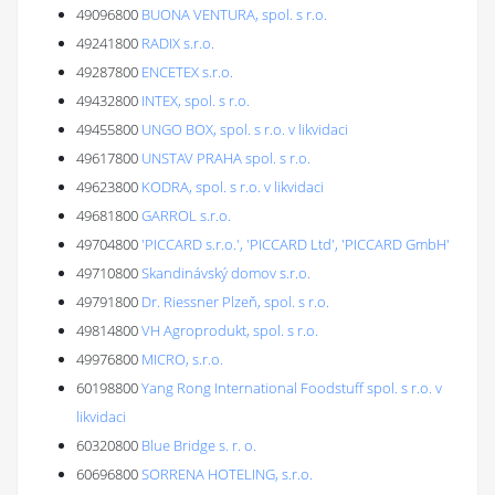
49096800
BUONA VENTURA, spol. s r.o.
49241800
RADIX s.r.o.
49287800
ENCETEX s.r.o.
49432800
INTEX, spol. s r.o.
49455800
UNGO BOX, spol. s r.o. v likvidaci
49617800
UNSTAV PRAHA spol. s r.o.
49623800
KODRA, spol. s r.o. v likvidaci
49681800
GARROL s.r.o.
49704800
'PICCARD s.r.o.', 'PICCARD Ltd', 'PICCARD GmbH'
49710800
Skandinávský domov s.r.o.
49791800
Dr. Riessner Plzeň, spol. s r.o.
49814800
VH Agroprodukt, spol. s r.o.
49976800
MICRO, s.r.o.
60198800
Yang Rong International Foodstuff spol. s r.o. v
likvidaci
60320800
Blue Bridge s. r. o.
60696800
SORRENA HOTELING, s.r.o.