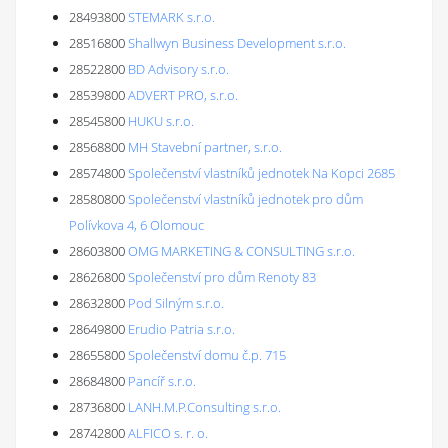
28493800
STEMARK s.r.o.
28516800
Shallwyn Business Development s.r.o.
28522800
BD Advisory s.r.o.
28539800
ADVERT PRO, s.r.o.
28545800
HUKU s.r.o.
28568800
MH Stavební partner, s.r.o.
28574800
Společenství vlastníků jednotek Na Kopci 2685
28580800
Společenství vlastníků jednotek pro dům
Polívkova 4, 6 Olomouc
28603800
OMG MARKETING & CONSULTING s.r.o.
28626800
Společenství pro dům Renoty 83
28632800
Pod Silným s.r.o.
28649800
Erudio Patria s.r.o.
28655800
Společenství domu č.p. 715
28684800
Pancíř s.r.o.
28736800
LANH.M.P.Consulting s.r.o.
28742800
ALFICO s. r. o.