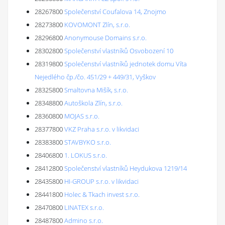
28267800
Společenství Coufalova 14, Znojmo
28273800
KOVOMONT Zlín, s.r.o.
28296800
Anonymouse Domains s.r.o.
28302800
Společenství vlastníků Osvobození 10
28319800
Společenství vlastníků jednotek domu Víta
Nejedlého čp./čo. 451/29 + 449/31, Vyškov
28325800
Smaltovna Mišík, s.r.o.
28348800
Autoškola Zlín, s.r.o.
28360800
MOJAS s.r.o.
28377800
VKZ Praha s.r.o. v likvidaci
28383800
STAVBYKO s.r.o.
28406800
1. LOKUS s.r.o.
28412800
Společenství vlastníků Heydukova 1219/14
28435800
HI-GROUP s.r.o. v likvidaci
28441800
Holec & Tkach invest s.r.o.
28470800
LINATEX s.r.o.
28487800
Admino s.r.o.