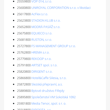
25559800
VOP 014, s.r.o.
25600800
UNIROYAL CORPORATION s.r.o. v likvidaci
25617800
AcFlex s.r.o.
25623800
STADION KLUB s.r.o.
25652800
MODRÁ PASÁŽ s.r.o.
25675800
EQUIECO s.r.o.
25681800
RUSTON, s.r.o.
25727800
FS MANAGEMENT GROUP s.r.o.
25762800
HREMA s.r.o.
25779800
REKOOP s.r.o.
25791800
ARTSET spol. s r.o.
25820800
DIRIGENT s.r.o.
25866800
Hotel&Caffe Silesia, s.r.o.
25872800
Slezská přepravní, a.s.
25889800
Bytové družstvo Fifejdy
25895800
Společenství VM Sokolská 1092
25901800
Media Tenor, spol. s r. o.
25918800
EXPOSITA, a.s.