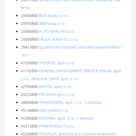
Brno
29303800
BCD studio s.r.o.
29355800
360media s.r.o.
29384800
AUTO MARLAK s.r.o.
29390800
TRUCK WASH OL s.r.o.
29413800
Společenství vlastníků jednotek Vejvanovského
1611
41030800
TROSPOL spol. s r.o.
41192800
GENERAL MANAGEMENT SERVICE PRAHA, spol.
s r.o., zkráceně: GMSP, spol. s r.o.
42766800
WERTO, spol. s r.o.
43223800
DRUZENA spol. s r.o.
44004800
TRANSENERG, spol. s r.o. - v likvidaci
45144800
AGS systém s r.o.
45306800
PROXIMA, spol. s r.o., v likvidaci
45312800
FINNPRODUCT s.r.o.
45358800
STAMOZA, společnost s ručením omezeným