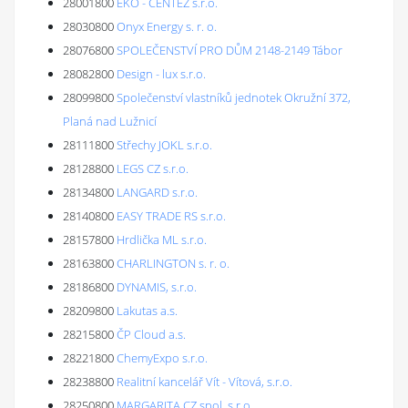
28001800
EKO - CENTEZ s.r.o.
28030800
Onyx Energy s. r. o.
28076800
SPOLEČENSTVÍ PRO DŮM 2148-2149 Tábor
28082800
Design - lux s.r.o.
28099800
Společenství vlastníků jednotek Okružní 372,
Planá nad Lužnicí
28111800
Střechy JOKL s.r.o.
28128800
LEGS CZ s.r.o.
28134800
LANGARD s.r.o.
28140800
EASY TRADE RS s.r.o.
28157800
Hrdlička ML s.r.o.
28163800
CHARLINGTON s. r. o.
28186800
DYNAMIS, s.r.o.
28209800
Lakutas a.s.
28215800
ČP Cloud a.s.
28221800
ChemyExpo s.r.o.
28238800
Realitní kancelář Vít - Vítová, s.r.o.
28250800
MARGARITA CZ spol. s r.o.