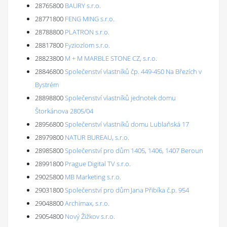
28765800
BAURY s.r.o.
28771800
FENG MING s.r.o.
28788800
PLATRON s.r.o.
28817800
Fyziozlom s.r.o.
28823800
M + M MARBLE STONE CZ, s.r.o.
28846800
Společenství vlastníků čp. 449-450 Na Březích v
Bystrém
28898800
Společenství vlastníků jednotek domu
Štorkánova 2805/04
28956800
Společenství vlastníků domu Lublaňská 17
28979800
NATUR BUREAU, s.r.o.
28985800
Společenství pro dům 1405, 1406, 1407 Beroun
28991800
Prague Digital TV s.r.o.
29025800
MB Marketing s.r.o.
29031800
Společenství pro dům Jana Přibíka č.p. 954
29048800
Archimax, s.r.o.
29054800
Nový Žižkov s.r.o.