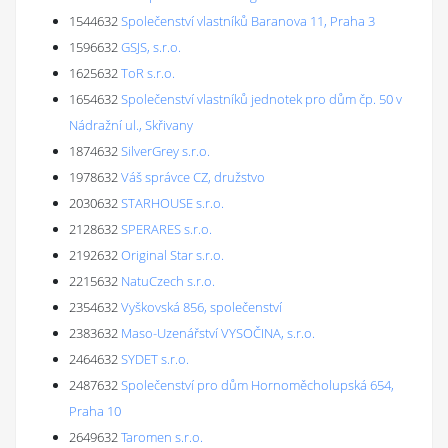
1544632
Společenství vlastníků Baranova 11, Praha 3
1596632
GSJS, s.r.o.
1625632
ToR s.r.o.
1654632
Společenství vlastníků jednotek pro dům čp. 50 v
Nádražní ul., Skřivany
1874632
SilverGrey s.r.o.
1978632
Váš správce CZ, družstvo
2030632
STARHOUSE s.r.o.
2128632
SPERARES s.r.o.
2192632
Original Star s.r.o.
2215632
NatuCzech s.r.o.
2354632
Vyškovská 856, společenství
2383632
Maso-Uzenářství VYSOČINA, s.r.o.
2464632
SYDET s.r.o.
2487632
Společenství pro dům Hornoměcholupská 654,
Praha 10
2649632
Taromen s.r.o.