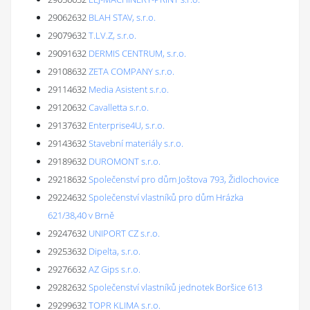
29062632
BLAH STAV, s.r.o.
29079632
T.LV.Z, s.r.o.
29091632
DERMIS CENTRUM, s.r.o.
29108632
ZETA COMPANY s.r.o.
29114632
Media Asistent s.r.o.
29120632
Cavalletta s.r.o.
29137632
Enterprise4U, s.r.o.
29143632
Stavební materiály s.r.o.
29189632
DUROMONT s.r.o.
29218632
Společenství pro dům Joštova 793, Židlochovice
29224632
Společenství vlastníků pro dům Hrázka
621/38,40 v Brně
29247632
UNIPORT CZ s.r.o.
29253632
Dipelta, s.r.o.
29276632
AZ Gips s.r.o.
29282632
Společenství vlastníků jednotek Boršice 613
29299632
TOPR KLIMA s.r.o.