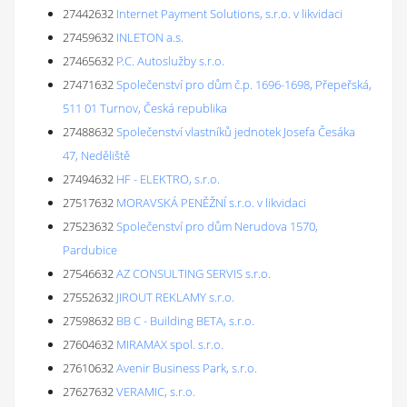
27442632
Internet Payment Solutions, s.r.o. v likvidaci
27459632
INLETON a.s.
27465632
P.C. Autoslužby s.r.o.
27471632
Společenství pro dům č.p. 1696-1698, Přepeřská,
511 01 Turnov, Česká republika
27488632
Společenství vlastníků jednotek Josefa Česáka
47, Neděliště
27494632
HF - ELEKTRO, s.r.o.
27517632
MORAVSKÁ PENĚŽNÍ s.r.o. v likvidaci
27523632
Společenství pro dům Nerudova 1570,
Pardubice
27546632
AZ CONSULTING SERVIS s.r.o.
27552632
JIROUT REKLAMY s.r.o.
27598632
BB C - Building BETA, s.r.o.
27604632
MIRAMAX spol. s.r.o.
27610632
Avenir Business Park, s.r.o.
27627632
VERAMIC, s.r.o.