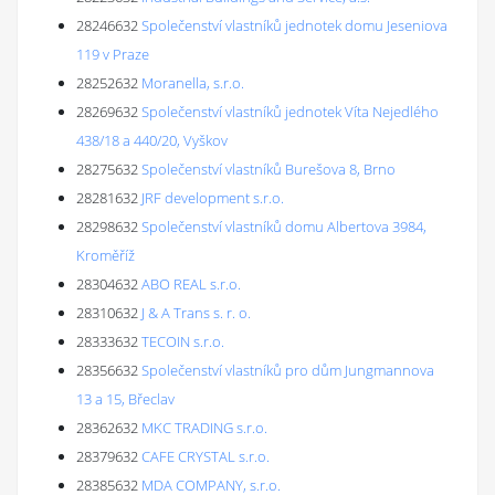
28246632
Společenství vlastníků jednotek domu Jeseniova
119 v Praze
28252632
Moranella, s.r.o.
28269632
Společenství vlastníků jednotek Víta Nejedlého
438/18 a 440/20, Vyškov
28275632
Společenství vlastníků Burešova 8, Brno
28281632
JRF development s.r.o.
28298632
Společenství vlastníků domu Albertova 3984,
Kroměříž
28304632
ABO REAL s.r.o.
28310632
J & A Trans s. r. o.
28333632
TECOIN s.r.o.
28356632
Společenství vlastníků pro dům Jungmannova
13 a 15, Břeclav
28362632
MKC TRADING s.r.o.
28379632
CAFE CRYSTAL s.r.o.
28385632
MDA COMPANY, s.r.o.