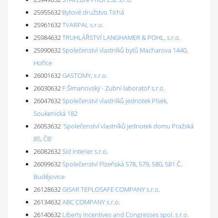
25955632
Bytové družstvo Tichá
25961632
TVARPAL s.r.o.
25984632
TRUHLÁŘSTVÍ LANGHAMER & POHL, s.r.o.
25990632
Společenství vlastníků bytů Macharova 1440,
Hořice
26001632
GASTOMY, s.r.o.
26030632
F.Šimanovský - Zubní laboratoř s.r.o.
26047632
Společenství vlastníků jednotek Písek,
Soukenická 182
26053632
'Společenství vlastníků jednotek domu Pražská
85, ČB'
26082632
Sid interier s.r.o.
26099632
Společenství Plzeňská 578, 579, 580, 581 Č.
Budějovice
26128632
GISAR TEPLOSAFE COMPANY s.r.o.
26134632
ABC COMPANY s.r.o.
26140632
Liberty Incentives and Congresses spol. s r.o.