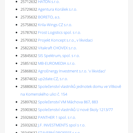
25712632
HATON s.r.o.
25729632
Agentura Korálek s.r.o.
25735632
BORETO, a.s.
25758632
Krila-Wings CZ s.r.o.
25787632
Frost Logistics spol. s r.o.
25793632
Projekt Koncept s.r.o., v likvidaci
25822632
Vitakraft CHOVEX s.r.o.
25845632
SIS Spektrum, spol. s r.o.
25851632
MB-EUROMEDIA s.r.o.
25868632
AgroEnergy Investment s.r.o. 'v likvidaci'
25874632
up2date.CZ, s.r.o.
25880632
Společenství vlastníků jednotek domu ve Vítkově
na Komenského ulici č. 154
25897632
Společenství VM Máchova 867, 883
25903632
Společenství vlastníků U nové školy 1213/77
25926632
PANTHER 1 spol. s r.o.
25932632
J.F. INVESTMENTS spol s r.o.
25949632
STAVEBNÍ PROFESE s.r.o.