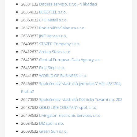
26331632
Discesa servizio, s.r.o. - v likvidaci
26354632
BEGSTEEL s.r.o.
26360632
C+H Metall s.r.o.
26377632
Podlahářství Mazura s.r.o.
26383632
JIVO servis s.r.o.
26406632
STAZEP Company s.r.o.
26412632
Aretap Stavo s.r.o.
26429632
Central European Data Agency, a.s.
26435632
First Step s.r.o.
26441632
WORLD OF BUSINESS s.r.o.
26464632
Společenství vlastníků jednotek V Háji 45/1204,
Praha7
26470632
Společenství vlastníků Dělnická Tovární č.p. 202
26487632
GOLD LINE COMPANY spol. s r.o.
26493632
Livingston Electronic Services, s.r.o.
26684632
DIZ spol. s r.o.
26690632
Green Sun s.r.o.