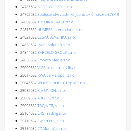
24786632
AGRO-WESPOL s.r.o.
24792632
Společenství vlastníků jednotek Čihákova 873/19
24809632
TREMINA TRADE s.r.o.
24815632
HUMBER International s.r.o.
24821632
ČESKÁ BENZINKA s.r.o.
24838632
Event Solution s.r.o.
24844632
BARCELO GROUP s.r.o.
24850632
Smooth Media s.r.o.
25000632
VIGR plast, s.r.o. v likvidaci
25017632
RWA Servis, spol. s r.o.
25046632
WOOD PRODUCT spol. s r.o.
25052632
K-V UNION, s.r.o.
25069632
ARGON, s.r.o.
25098632
TROJA TR, s. r. o.
25104632
ČRS Trading s.r.o.
25110632
Expert etc., s.r.o.
25156632
CZ Montáže s.r.o.