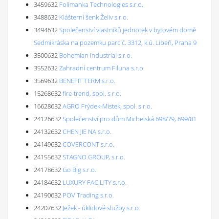
3459632
Folimanka Technologies s.r.o.
3488632
Klášterní šenk Želiv s.r.o.
3494632
Společenství vlastníků jednotek v bytovém domě
Sedmikráska na pozemku parc.č. 3312, k.ú. Libeň, Praha 9
3500632
Bohemian Industrial s.r.o.
3552632
Zahradní centrum Filuna s.r.o.
3569632
BENEFIT TERM s.r.o.
15268632
fire-trend, spol. s r.o.
16628632
AGRO Frýdek-Místek, spol. s r.o.
24126632
Společenství pro dům Michelská 698/79, 699/81
24132632
CHEN JIE NA s.r.o.
24149632
COVERCONT s.r.o.
24155632
STAGNO GROUP, s.r.o.
24178632
Go Big s.r.o.
24184632
LUXURY FACILITY s.r.o.
24190632
POV Trading s.r.o.
24207632
Ježek - úklidové služby s.r.o.