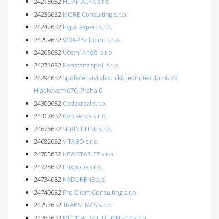
24213632
FIDAP ALFA s.r.o.
24236632
MORE Consulting s.r.o.
24242632
Hypo expert s.r.o.
24259632
WRAP Solution s.r.o.
24265632
Účetní Anděl s.r.o.
24271632
Konstanz spol. s r.o.
24294632
Společenství vlastníků jednotek domu Za
Hládkovem 676, Praha 6
24300632
Codexreal s.r.o.
24317632
Con servis s.r.o.
24676632
SPRINT LINE s.r.o.
24682632
VITABO s.r.o.
24705632
NEWSTAR CZ s.r.o.
24728632
Brixpons s.r.o.
24734632
NADURENE a.s.
24740632
Pro Client Consulting s.r.o.
24757632
TRAKSERVIS s.r.o.
24763632
MEDICAL SOLUTIONS CZ s.r.o.