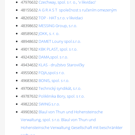
47976632
Czechway, spol. s r. o., 'v likvidaci'
48155632
A G R A S T společnost s ručením omezeným
48265632
TOP - HAT s.r.o. v likvidaci
48398632
MESSING Group, s.r.o.
48589632
JOKK, s. r. o.
48948632
DAMET Louny spol.s.r.o.
49017632
KBK PLAST, spol. s r.o.
49243632
DAMA,spol. s r.o.
49434632
KLAS - družstvo Starovičky
49550632
FOJA,spol.s r.o.
49683632
BONIS, spol. s r.o.
49706632
Technický syndikát, s.r.o.
49787632
Poliklinika Bory, spol. s r.o.
49822632
SWING s.r.o.
49903632
Blaul von Thun und Hohensteinsche
Verwaltung, spol. s r.o. Blaul von Thun und
Hohensteinsche Verwaltung Gesellschaft mit beschränkter