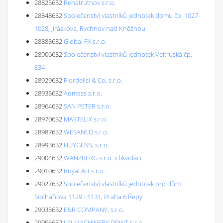
28825632
Rehatrutnov s.r.o.
28848632
Společenství vlastníků jednotek domu čp. 1027-
1028, Jiráskova, Rychnov nad Kněžnou
28883632
Global FX s.r.o.
28906632
Společenství vlastníků jednotek Veltruská čp.
534
28929632
Fiordelisi & Co, s.r.o.
28935632
Admass s.r.o.
28964632
SAN PETER s.r.o.
28970632
MASTELIX s.r.o.
28987632
WESANED s.r.o.
28993632
HUYGENS, s.r.o.
29004632
WANZBERG s.r.o. v likvidaci
29010632
Royal Art s.r.o.
29027632
Společenství vlastníků jednotek pro dům
Socháňova 1129 - 1131, Praha 6 Řepy
29033632
E&R COMPANY, s.r.o.
29056632
LEJ-MACHINERY-PRINT s.r.o.