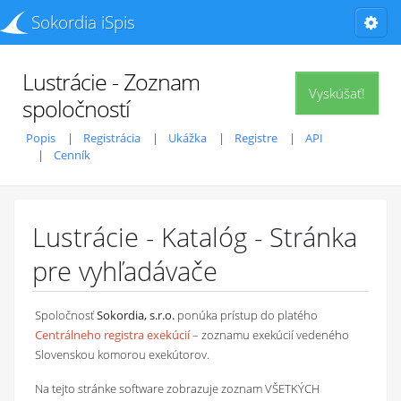
Sokordia iSpis
Lustrácie - Zoznam
Vyskúšať!
spoločností
Popis
Registrácia
Ukážka
Registre
API
Cenník
Lustrácie - Katalóg - Stránka
pre vyhľadávače
Spoločnosť
Sokordia, s.r.o.
ponúka prístup do platého
Centrálneho registra exekúcií
– zoznamu exekúcií vedeného
Slovenskou komorou exekútorov.
Na tejto stránke software zobrazuje zoznam VŠETKÝCH