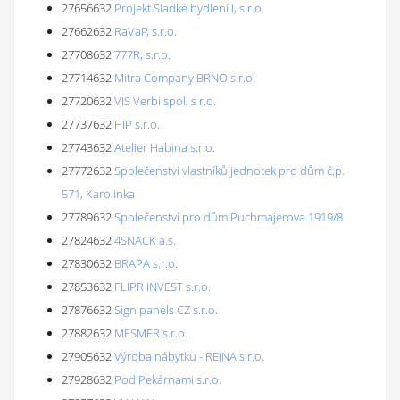
27656632
Projekt Sladké bydlení I, s.r.o.
27662632
RaVaP, s.r.o.
27708632
777R, s.r.o.
27714632
Mitra Company BRNO s.r.o.
27720632
VIS Verbi spol. s r.o.
27737632
HIP s.r.o.
27743632
Atelier Habina s.r.o.
27772632
Společenství vlastníků jednotek pro dům č.p.
571, Karolinka
27789632
Společenství pro dům Puchmajerova 1919/8
27824632
4SNACK a.s.
27830632
BRAPA s.r.o.
27853632
FLIPR INVEST s.r.o.
27876632
Sign panels CZ s.r.o.
27882632
MESMER s.r.o.
27905632
Výroba nábytku - REJNA s.r.o.
27928632
Pod Pekárnami s.r.o.