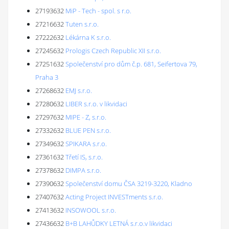
27193632
MiP - Tech - spol. s r.o.
27216632
Tuten s.r.o.
27222632
Lékárna K s.r.o.
27245632
Prologis Czech Republic XII s.r.o.
27251632
Společenství pro dům č.p. 681, Seifertova 79,
Praha 3
27268632
EMJ s.r.o.
27280632
LIBER s.r.o. v likvidaci
27297632
MIPE - Z, s.r.o.
27332632
BLUE PEN s.r.o.
27349632
SPIKARA s.r.o.
27361632
Třetí IS, s.r.o.
27378632
DIMPA s.r.o.
27390632
Společenství domu ČSA 3219-3220, Kladno
27407632
Acting Project INVESTments s.r.o.
27413632
INSOWOOL s.r.o.
27436632
B+B LAHŮDKY LETNÁ s.r.o.v likvidaci