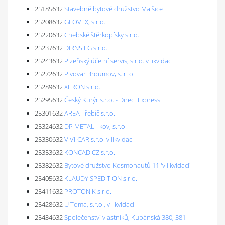
25185632
Stavebně bytové družstvo Malšice
25208632
GLOVEX, s.r.o.
25220632
Chebské štěrkopísky s.r.o.
25237632
DIRNSIEG s.r.o.
25243632
Plzeňský účetní servis, s.r.o. v likvidaci
25272632
Pivovar Broumov, s. r. o.
25289632
XERON s.r.o.
25295632
Český Kurýr s.r.o. - Direct Express
25301632
AREA Třebíč s.r.o.
25324632
DP METAL - kov, s.r.o.
25330632
VIVI-CAR s.r.o. v likvidaci
25353632
KONCAD CZ s.r.o.
25382632
Bytové družstvo Kosmonautů 11 'v likvidaci'
25405632
KLAUDY SPEDITION s.r.o.
25411632
PROTON K s.r.o.
25428632
U Toma, s.r.o., v likvidaci
25434632
Společenství vlastníků, Kubánská 380, 381