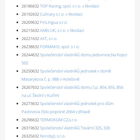
26186632
TOP Racing, spol. s r.o. v likvidaci
26192632
Culinary s.r.o. v likvidaci
26209632
FinLingua s.r.o.
26215632
AMELUK, s.r.o. v likvidaci
26221632
AXT, s.r.o.
26238632
FORMAKO, spol. s r.o.
26244632
Společenství vlastníků domu Jedovnice,Na Kopci
502
26250632
Společenství vlastníků jednotek v domě
Masarykova č. p. 988 v Holešově
26267632
Společenství vlastníků domu č.p. 854, 855, 856
na ul. Školní v Kuřimi
26273632
Společenství vlastníků jednotek pro dům
Pavlovova číslo popisné 2664 v Jihlavě
26296632
TERMOKOM CZ,s.r.o.
26319632
Společenství vlastníků Tovární 325, 326
26325632
Norobyt, s.r.o.