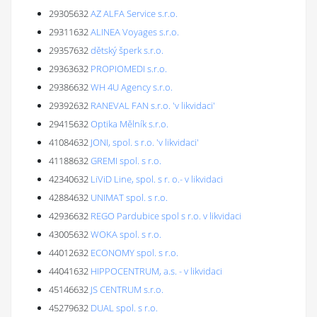
29305632
AZ ALFA Service s.r.o.
29311632
ALINEA Voyages s.r.o.
29357632
dětský šperk s.r.o.
29363632
PROPIOMEDI s.r.o.
29386632
WH 4U Agency s.r.o.
29392632
RANEVAL FAN s.r.o. 'v likvidaci'
29415632
Optika Mělník s.r.o.
41084632
JONI, spol. s r.o. 'v likvidaci'
41188632
GREMI spol. s r.o.
42340632
LiViD Line, spol. s r. o.- v likvidaci
42884632
UNIMAT spol. s r.o.
42936632
REGO Pardubice spol s r.o. v likvidaci
43005632
WOKA spol. s r.o.
44012632
ECONOMY spol. s r.o.
44041632
HIPPOCENTRUM, a.s. - v likvidaci
45146632
JS CENTRUM s.r.o.
45279632
DUAL spol. s r.o.