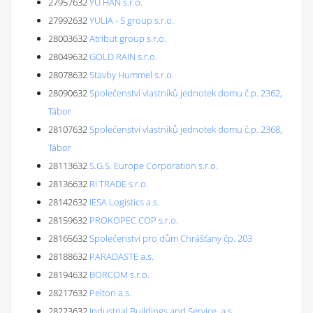
27957632
YU HAN s.r.o.
27992632
YULIA - S group s.r.o.
28003632
Atribut group s.r.o.
28049632
GOLD RAIN s.r.o.
28078632
Stavby Hummel s.r.o.
28090632
Společenství vlastníků jednotek domu č.p. 2362,
Tábor
28107632
Společenství vlastníků jednotek domu č.p. 2368,
Tábor
28113632
S.G.S. Europe Corporation s.r.o.
28136632
RI TRADE s.r.o.
28142632
IESA Logistics a.s.
28159632
PROKOPEC COP s.r.o.
28165632
Společenství pro dům Chrášťany čp. 203
28188632
PARADASTE a.s.
28194632
BORCOM s.r.o.
28217632
Pelton a.s.
28223632
Industrial Buildings and Service, a.s.