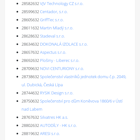
28582632
VJV Technology CZ s.r.o.
28599632
Centador, s.r.o.
28605632
GriffTec s.r.o.
28611632
Martin Mladý s.r.o.
28628632
Stadeval s.r.o.
28634632
DOKONALÁ IZOLACE s.r.o.
28657632
Aspectus s.r.o.
28692632
Plošiny - Liberec s.r.o.
28709632
NOVI CENTURIONY s.r.o.
28738632
Společenství vlastníků jednotek domu č.p. 2049,
ul. Dubická, Česká Lípa
28744632
RYSIK Design s.r.o.
28750632
Společenství pro dům Koněvova 1860/6 v Ústí
nad Labem
28767632
Silvatres HK a.s.
28802632
AUTODÍLY - HK s.r.o.
28819632
ARESI s.r.o.