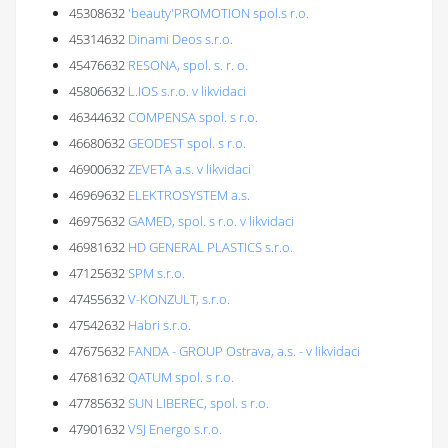
45308632
'beauty'PROMOTION spol.s r.o.
45314632
Dinami Deos s.r.o.
45476632
RESONA, spol. s. r. o.
45806632
L.IOS s.r.o. v likvidaci
46344632
COMPENSA spol. s r.o.
46680632
GEODEST spol. s r.o.
46900632
ZEVETA a.s. v likvidaci
46969632
ELEKTROSYSTEM a.s.
46975632
GAMED, spol. s r.o. v likvidaci
46981632
HD GENERAL PLASTICS s.r.o.
47125632
SPM s.r.o.
47455632
V-KONZULT, s.r.o.
47542632
Habri s.r.o.
47675632
FANDA - GROUP Ostrava, a.s. - v likvidaci
47681632
QATUM spol. s r.o.
47785632
SUN LIBEREC, spol. s r.o.
47901632
VSJ Energo s.r.o.