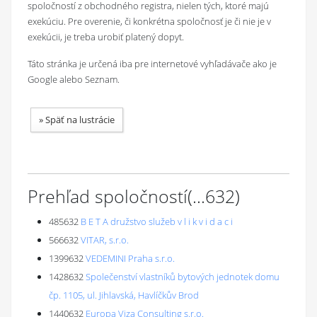
spoločností z obchodného registra, nielen tých, ktoré majú
exekúciu. Pre overenie, či konkrétna spoločnosť je či nie je v
exekúcii, je treba urobiť platený dopyt.
Táto stránka je určená iba pre internetové vyhľadávače ako je
Google alebo Seznam.
»
Späť na lustrácie
Prehľad spoločností
(...
632
)
485632
B E T A družstvo služeb v l i k v i d a c i
566632
VITAR, s.r.o.
1399632
VEDEMINI Praha s.r.o.
1428632
Společenství vlastníků bytových jednotek domu
čp. 1105, ul. Jihlavská, Havlíčkův Brod
1440632
Europa Viza Consulting s.r.o.