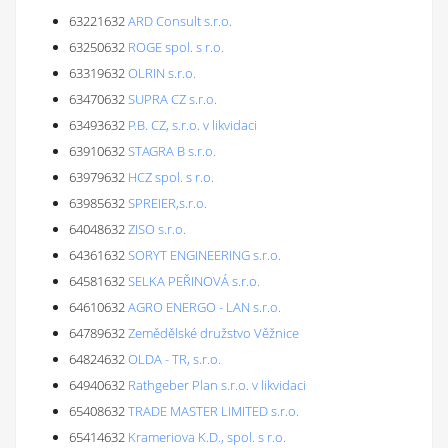
63221632
ARD Consult s.r.o.
63250632
ROGE spol. s r.o.
63319632
OLRIN s.r.o.
63470632
SUPRA CZ s.r.o.
63493632
P.B. CZ, s.r.o. v likvidaci
63910632
STAGRA B s.r.o.
63979632
HCZ spol. s r.o.
63985632
SPREIER,s.r.o.
64048632
ZISO s.r.o.
64361632
SORYT ENGINEERING s.r.o.
64581632
SELKA PEŘINOVÁ s.r.o.
64610632
AGRO ENERGO - LAN s.r.o.
64789632
Zemědělské družstvo Věžnice
64824632
OLDA - TR, s.r.o.
64940632
Rathgeber Plan s.r.o. v likvidaci
65408632
TRADE MASTER LIMITED s.r.o.
65414632
Krameriova K.D., spol. s r.o.