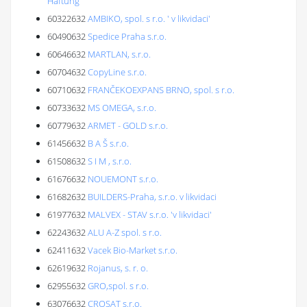
Haftung
60322632
AMBIKO, spol. s r.o. ' v likvidaci'
60490632
Spedice Praha s.r.o.
60646632
MARTLAN, s.r.o.
60704632
CopyLine s.r.o.
60710632
FRANČEKOEXPANS BRNO, spol. s r.o.
60733632
MS OMEGA, s.r.o.
60779632
ARMET - GOLD s.r.o.
61456632
B A Š s.r.o.
61508632
S I M , s.r.o.
61676632
NOUEMONT s.r.o.
61682632
BUILDERS-Praha, s.r.o. v likvidaci
61977632
MALVEX - STAV s.r.o. 'v likvidaci'
62243632
ALU A-Z spol. s r.o.
62411632
Vacek Bio-Market s.r.o.
62619632
Rojanus, s. r. o.
62955632
GRO,spol. s r.o.
63076632
CROSAT s.r.o.