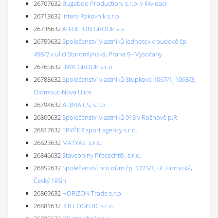
26707632
Bugaboo Production, s.r.o. v likvidaci
26713632
Intera Rakovník s.r.o.
26736632
AB-BETON GROUP a.s.
26759632
Společenství vlastníků jednotek v budově čp.
498/2 v ulici Staromlýnská, Praha 9 - Vysočany
26765632
BWK GROUP s.r.o.
26788632
Společenství vlastníků Stupkova 1067/1, 1068/3,
Olomouc-Nová Ulice
26794632
ALBRA CS, s.r.o.
26800632
Společenství vlastníků 913 v Rožnově p.R.
26817632
FRYČER sport agency s.r.o.
26823632
MATYAS s.r.o.
26846632
Stavebniny Přecechtěl, s.r.o.
26852632
Společenství pro dům čp. 1725/1, ul. Hornická,
Český Těšín
26869632
HORIZON Trade s.r.o.
26881632
R.R.LOGISTIC s.r.o.