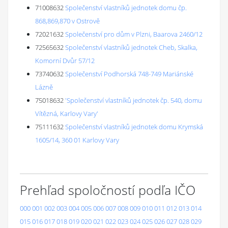
71008632
Společenství vlastníků jednotek domu čp.
868,869,870 v Ostrově
72021632
Společenství pro dům v Plzni, Baarova 2460/12
72565632
Společenství vlastníků jednotek Cheb, Skalka,
Komorní Dvůr 57/12
73740632
Společenství Podhorská 748-749 Mariánské
Lázně
75018632
'Společenství vlastníků jednotek čp. 540, domu
Vítězná, Karlovy Vary'
75111632
Společenství vlastníků jednotek domu Krymská
1605/14, 360 01 Karlovy Vary
Prehľad spoločností podľa IČO
000
001
002
003
004
005
006
007
008
009
010
011
012
013
014
015
016
017
018
019
020
021
022
023
024
025
026
027
028
029