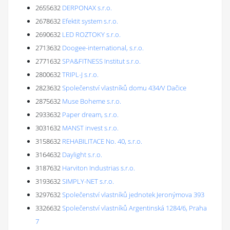
2655632
DERPONAX s.r.o.
2678632
Efektit system s.r.o.
2690632
LED ROZTOKY s.r.o.
2713632
Doogee-international, s.r.o.
2771632
SPA&FITNESS Institut s.r.o.
2800632
TRIPL-J s.r.o.
2823632
Společenství vlastníků domu 434/V Dačice
2875632
Muse Boheme s.r.o.
2933632
Paper dream, s.r.o.
3031632
MANST invest s.r.o.
3158632
REHABILITACE No. 40, s.r.o.
3164632
Daylight s.r.o.
3187632
Harviton Industrias s.r.o.
3193632
SIMPLY-NET s.r.o.
3297632
Společenství vlastníků jednotek Jeronýmova 393
3326632
Společenství vlastníků Argentinská 1284/6, Praha
7