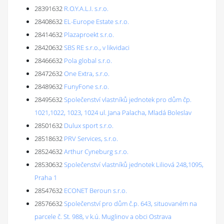
28391632
R.O.Y.A.L.I. s.r.o.
28408632
EL-Europe Estate s.r.o.
28414632
Plazaproekt s.r.o.
28420632
SBS RE s.r.o., v likvidaci
28466632
Pola global s.r.o.
28472632
One Extra, s.r.o.
28489632
FunyFone s.r.o.
28495632
Společenství vlastníků jednotek pro dům čp.
1021,1022, 1023, 1024 ul. Jana Palacha, Mladá Boleslav
28501632
Dulux sport s.r.o.
28518632
PRV Services, s.r.o.
28524632
Arthur Cyneburg s.r.o.
28530632
Společenství vlastníků jednotek Liliová 248,1095,
Praha 1
28547632
ECONET Beroun s.r.o.
28576632
Společenství pro dům č.p. 643, situovaném na
parcele č. St. 988, v k.ú. Muglinov a obci Ostrava