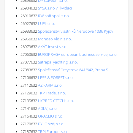
26898632
DP stavební s.r.o.
26904632
SYSA,s.r.o v likvidaci
26910632
RW soft spol. s r.o.
26927632
LUFI s.r.o.
26933632
Společenství vlastníků Nerudova 1036 Kyjov
26956632
Mondeo Aldin s.r.o.
26979632
AKÁT invest s.r.o.
27060632
EUROPRAGA european business service, s.r.o.
27077632
Satrapa yachting s.r.o.
27083632
Společenství Dreyerova 641/642, Praha 5
27106632
LESS & FOREST s.r.o.
27112632
AZ FARM s.r.o.
27129632
TKP Trade, s.r.o.
27135632
HYPRED CZECH s.r.o.
27141632
ADLV, s.r.o.
27164632
ORACLIO s.r.o.
27170632
PYLONzdj s.r.o.
27187632
TRPI Europe, s.r.o.