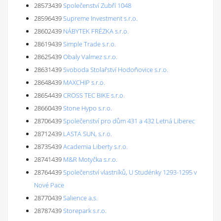
28573439
Společenství Zubří 1048
28596439
Supreme Investment s.r.o.
28602439
NÁBYTEK FRÉZKA s.r.o.
28619439
Simple Trade s.r.o.
28625439
Obaly Valmez s.r.o.
28631439
Svoboda Stolařství Hodoňovice s.r.o.
28648439
MAXCHIP s.r.o.
28654439
CROSS TEC BIKE s.r.o.
28660439
Stone Hypo s.r.o.
28706439
Společenství pro dům 431 a 432 Letná Liberec
28712439
LASTA SUN, s.r.o.
28735439
Academia Liberty s.r.o.
28741439
M&R Motyčka s.r.o.
28764439
Společenství vlastníků, U Studénky 1293-1295 v
Nové Pace
28770439
Salience a.s.
28787439
Storepark s.r.o.