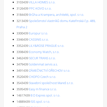
3103439
VILLA HOMES s.r.o.
3126439
PPC-KOVO s.r.o.
3184439
Brůha a Krampera, architekti, spol. s r.o.
3213439
Společenství vlastníků domu Kateřinská č.p. 489,
Praha 2
3300439
Europur s.r.o.
3346439
CASSINIS s.r.o.
3352439
LILY&ROSE PRAGUE s.r.o.
3398439
Economy Watch, s.r.o.
3462439
SECUR TRANS s.r.o.
3479439
Soldenmat servis a.s.
3491439
ZÁMEČNICTVÍ OŘECHOV s.r.o.
3520439
CHOPO Czech s.r.o.
3543439
Stavební společnost Mareš s.r.o.
3595439
Easy m finance s.r.o.
14617439
B D Expres spol. s r.o.
14889439
ISIS spol. s r.o.