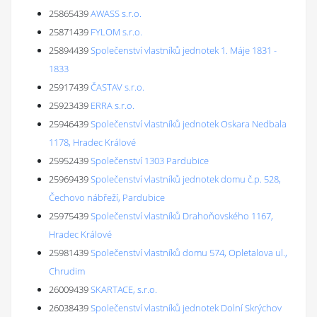
25865439
AWASS s.r.o.
25871439
FYLOM s.r.o.
25894439
Společenství vlastníků jednotek 1. Máje 1831 -
1833
25917439
ČASTAV s.r.o.
25923439
ERRA s.r.o.
25946439
Společenství vlastníků jednotek Oskara Nedbala
1178, Hradec Králové
25952439
Společenství 1303 Pardubice
25969439
Společenství vlastníků jednotek domu č.p. 528,
Čechovo nábřeží, Pardubice
25975439
Společenství vlastníků Drahoňovského 1167,
Hradec Králové
25981439
Společenství vlastníků domu 574, Opletalova ul.,
Chrudim
26009439
SKARTACE, s.r.o.
26038439
Společenství vlastníků jednotek Dolní Skrýchov