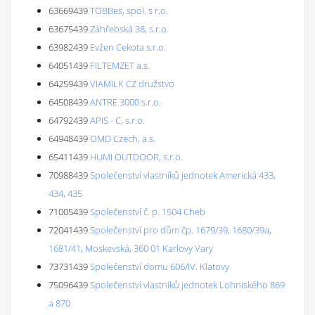
63669439
TOBBes, spol. s r.o.
63675439
Záhřebská 38, s.r.o.
63982439
Evžen Cekota s.r.o.
64051439
FILTEMZET a.s.
64259439
VIAMILK CZ družstvo
64508439
ANTRE 3000 s.r.o.
64792439
APIS - C, s.r.o.
64948439
OMD Czech, a.s.
65411439
HUMI OUTDOOR, s.r.o.
70988439
Společenství vlastníků jednotek Americká 433,
434, 435
71005439
Společenství č. p. 1504 Cheb
72041439
Společenství pro dům čp. 1679/39, 1680/39a,
1681/41, Moskevská, 360 01 Karlovy Vary
73731439
Společenství domu 606/IV. Klatovy
75096439
Společenství vlastníků jednotek Lohniského 869
a 870