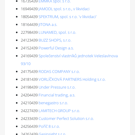
16735439
EMMKA spol. s r.o.
16949439
JAMODI, spol. s r.o., v likvidaci
18054439
SPEKTRUM, spol. s r.o. 'v likvidaci'
18164439
JITONA a.s.
22798439
LUNAMED, spol. s r.o.
24123439
BUZZ SHOPS, s.r.o.
24152439
Powerful Design a.s.
24169439
Společenství vlastníků jednotek Veleslavínova
93/10
24175439
RODAS COMPANY s.r.o.
24181439
VORLÍČKOVÁ PARTNERS Holding s.r.o.
24198439
Under Pressure s.r.o.
24204439
Financial trading, a.s.
24210439
benegastro s.r.o.
24227439
LAMITECH GROUP s.r.o.
24233439
Customer Perfect Solution s.r.o.
24256439
Poříč 8 s.r.o.
24262439
Gasinsight s.r.o.