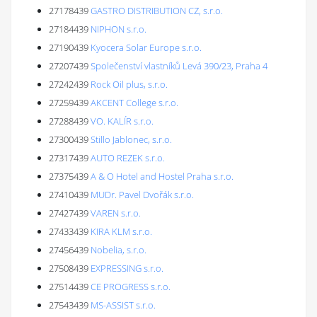
27178439
GASTRO DISTRIBUTION CZ, s.r.o.
27184439
NIPHON s.r.o.
27190439
Kyocera Solar Europe s.r.o.
27207439
Společenství vlastníků Levá 390/23, Praha 4
27242439
Rock Oil plus, s.r.o.
27259439
AKCENT College s.r.o.
27288439
VO. KALÍR s.r.o.
27300439
Stillo Jablonec, s.r.o.
27317439
AUTO REZEK s.r.o.
27375439
A & O Hotel and Hostel Praha s.r.o.
27410439
MUDr. Pavel Dvořák s.r.o.
27427439
VAREN s.r.o.
27433439
KIRA KLM s.r.o.
27456439
Nobelia, s.r.o.
27508439
EXPRESSING s.r.o.
27514439
CE PROGRESS s.r.o.
27543439
MS-ASSIST s.r.o.