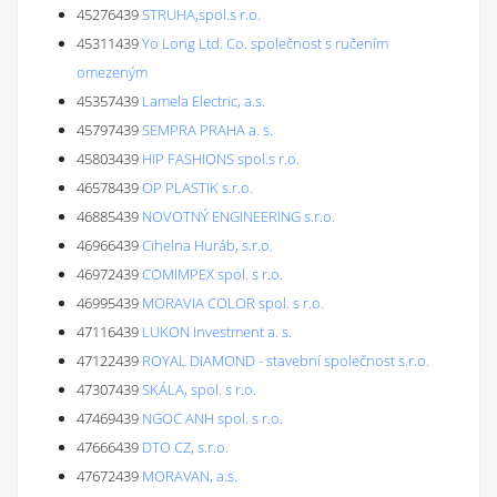
45276439
STRUHA,spol.s r.o.
45311439
Yo Long Ltd. Co. společnost s ručením
omezeným
45357439
Lamela Electric, a.s.
45797439
SEMPRA PRAHA a. s.
45803439
HIP FASHIONS spol.s r.o.
46578439
OP PLASTIK s.r.o.
46885439
NOVOTNÝ ENGINEERING s.r.o.
46966439
Cihelna Huráb, s.r.o.
46972439
COMIMPEX spol. s r.o.
46995439
MORAVIA COLOR spol. s r.o.
47116439
LUKON Investment a. s.
47122439
ROYAL DIAMOND - stavební společnost s.r.o.
47307439
SKÁLA, spol. s r.o.
47469439
NGOC ANH spol. s r.o.
47666439
DTO CZ, s.r.o.
47672439
MORAVAN, a.s.