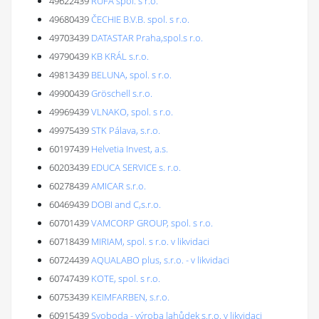
49622439
RUFA spol. s r.o.
49680439
ČECHIE B.V.B. spol. s r.o.
49703439
DATASTAR Praha,spol.s r.o.
49790439
KB KRÁL s.r.o.
49813439
BELUNA, spol. s r.o.
49900439
Gröschell s.r.o.
49969439
VLNAKO, spol. s r.o.
49975439
STK Pálava, s.r.o.
60197439
Helvetia Invest, a.s.
60203439
EDUCA SERVICE s. r.o.
60278439
AMICAR s.r.o.
60469439
DOBI and C,s.r.o.
60701439
VAMCORP GROUP, spol. s r.o.
60718439
MIRIAM, spol. s r.o. v likvidaci
60724439
AQUALABO plus, s.r.o. - v likvidaci
60747439
KOTE, spol. s r.o.
60753439
KEIMFARBEN, s.r.o.
60915439
Svoboda - výroba lahůdek s.r.o. v likvidaci