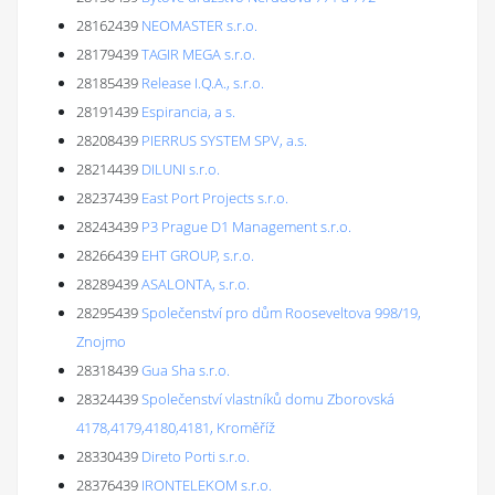
28162439
NEOMASTER s.r.o.
28179439
TAGIR MEGA s.r.o.
28185439
Release I.Q.A., s.r.o.
28191439
Espirancia, a s.
28208439
PIERRUS SYSTEM SPV, a.s.
28214439
DILUNI s.r.o.
28237439
East Port Projects s.r.o.
28243439
P3 Prague D1 Management s.r.o.
28266439
EHT GROUP, s.r.o.
28289439
ASALONTA, s.r.o.
28295439
Společenství pro dům Rooseveltova 998/19,
Znojmo
28318439
Gua Sha s.r.o.
28324439
Společenství vlastníků domu Zborovská
4178,4179,4180,4181, Kroměříž
28330439
Direto Porti s.r.o.
28376439
IRONTELEKOM s.r.o.