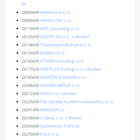
64
26050439
MedNatural s.r.o.
26096439
HRAKOSTAV s.r.o.
26119439
AWT Consulting, s.r.o.
26125439
GANTRY CZ s.r.o. 'v likvidaci'
26148439
Thermotechnika Praha s.r.o.
26154439
Beldibor s.r.o.
26160439
ATWEB Consulting, s.r.o.
26177439
PORTELET Trading s.r.o. v likvidaci
26183439
KOPEČEK & MAGGIE,s.r.o.
26206439
INTEGRA GROUP s.r.o.
26212439
SVBT s.r.o. v likvidaci
26235439
Petr Zapletal hudební vydavatelství, s.r.o.
26241439
BRNOCAR a.s.
26258439
U Dána, s.r.o. v likvidaci
26264439
Společenství Práče 63
26270439
K & A s.r.o.