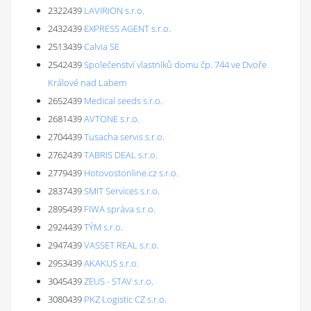
2322439
LAVIRION s.r.o.
2432439
EXPRESS AGENT s.r.o.
2513439
Calvia SE
2542439
Společenství vlastníků domu čp. 744 ve Dvoře
Králové nad Labem
2652439
Medical seeds s.r.o.
2681439
AVTONE s.r.o.
2704439
Tusacha servis s.r.o.
2762439
TABRIS DEAL s.r.o.
2779439
Hotovostonline.cz s.r.o.
2837439
SMIT Services s.r.o.
2895439
FIWA správa s.r.o.
2924439
TÝM s.r.o.
2947439
VASSET REAL s.r.o.
2953439
AKAKUS s.r.o.
3045439
ZEUS - STAV s.r.o.
3080439
PKZ Logistic CZ s.r.o.