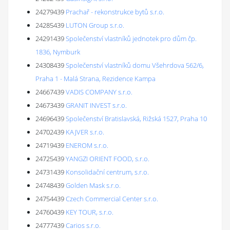
24279439
Prachař - rekonstrukce bytů s.r.o.
24285439
LUTON Group s.r.o.
24291439
Společenství vlastníků jednotek pro dům čp.
1836, Nymburk
24308439
Společenství vlastníků domu Všehrdova 562/6,
Praha 1 - Malá Strana, Rezidence Kampa
24667439
VADIS COMPANY s.r.o.
24673439
GRANIT INVEST s.r.o.
24696439
Společenství Bratislavská, Rižská 1527, Praha 10
24702439
KAJVER s.r.o.
24719439
ENEROM s.r.o.
24725439
YANGZI ORIENT FOOD, s.r.o.
24731439
Konsolidační centrum, s.r.o.
24748439
Golden Mask s.r.o.
24754439
Czech Commercial Center s.r.o.
24760439
KEY TOUR, s.r.o.
24777439
Carios s.r.o.