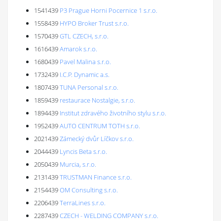
1541439
P3 Prague Horni Pocernice 1 s.r.o.
1558439
HYPO Broker Trust s.r.o.
1570439
GTL CZECH, s.r.o.
1616439
Amarok s.r.o.
1680439
Pavel Malina s.r.o.
1732439
I.C.P. Dynamic a.s.
1807439
TUNA Personal s.r.o.
1859439
restaurace Nostalgie, s.r.o.
1894439
Institut zdravého životního stylu s.r.o.
1952439
AUTO CENTRUM TOTH s.r.o.
2021439
Zámecký dvůr Líčkov s.r.o.
2044439
Lyncis Beta s.r.o.
2050439
Murcia, s.r.o.
2131439
TRUSTMAN Finance s.r.o.
2154439
OM Consulting s.r.o.
2206439
TerraLines s.r.o.
2287439
CZECH - WELDING COMPANY s.r.o.