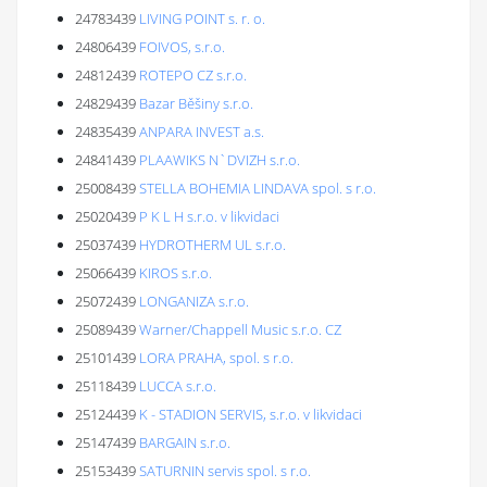
24783439
LIVING POINT s. r. o.
24806439
FOIVOS, s.r.o.
24812439
ROTEPO CZ s.r.o.
24829439
Bazar Běšiny s.r.o.
24835439
ANPARA INVEST a.s.
24841439
PLAAWIKS N`DVIZH s.r.o.
25008439
STELLA BOHEMIA LINDAVA spol. s r.o.
25020439
P K L H s.r.o. v likvidaci
25037439
HYDROTHERM UL s.r.o.
25066439
KIROS s.r.o.
25072439
LONGANIZA s.r.o.
25089439
Warner/Chappell Music s.r.o. CZ
25101439
LORA PRAHA, spol. s r.o.
25118439
LUCCA s.r.o.
25124439
K - STADION SERVIS, s.r.o. v likvidaci
25147439
BARGAIN s.r.o.
25153439
SATURNIN servis spol. s r.o.