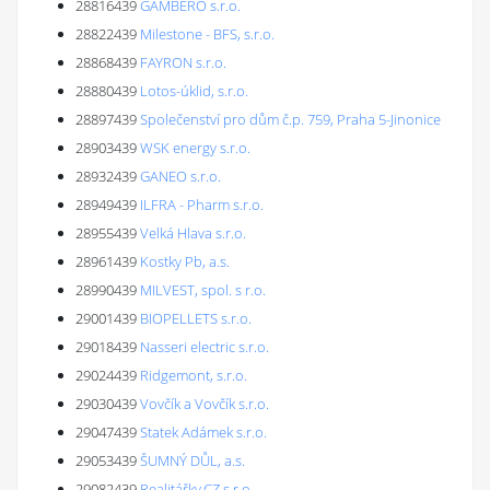
28816439
GAMBERO s.r.o.
28822439
Milestone - BFS, s.r.o.
28868439
FAYRON s.r.o.
28880439
Lotos-úklid, s.r.o.
28897439
Společenství pro dům č.p. 759, Praha 5-Jinonice
28903439
WSK energy s.r.o.
28932439
GANEO s.r.o.
28949439
ILFRA - Pharm s.r.o.
28955439
Velká Hlava s.r.o.
28961439
Kostky Pb, a.s.
28990439
MILVEST, spol. s r.o.
29001439
BIOPELLETS s.r.o.
29018439
Nasseri electric s.r.o.
29024439
Ridgemont, s.r.o.
29030439
Vovčík a Vovčík s.r.o.
29047439
Statek Adámek s.r.o.
29053439
ŠUMNÝ DŮL, a.s.
29082439
Realitářky.CZ s.r.o.