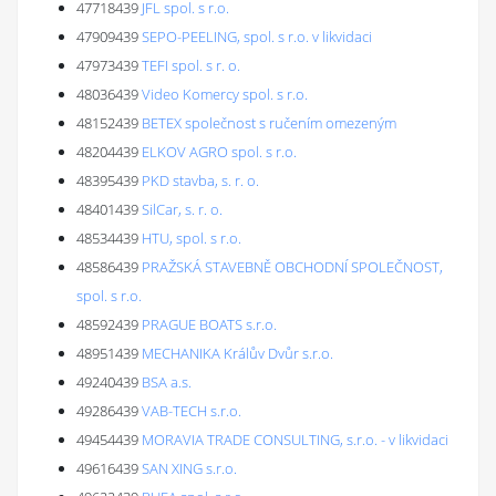
47718439
JFL spol. s r.o.
47909439
SEPO-PEELING, spol. s r.o. v likvidaci
47973439
TEFI spol. s r. o.
48036439
Video Komercy spol. s r.o.
48152439
BETEX společnost s ručením omezeným
48204439
ELKOV AGRO spol. s r.o.
48395439
PKD stavba, s. r. o.
48401439
SilCar, s. r. o.
48534439
HTU, spol. s r.o.
48586439
PRAŽSKÁ STAVEBNĚ OBCHODNÍ SPOLEČNOST,
spol. s r.o.
48592439
PRAGUE BOATS s.r.o.
48951439
MECHANIKA Králův Dvůr s.r.o.
49240439
BSA a.s.
49286439
VAB-TECH s.r.o.
49454439
MORAVIA TRADE CONSULTING, s.r.o. - v likvidaci
49616439
SAN XING s.r.o.