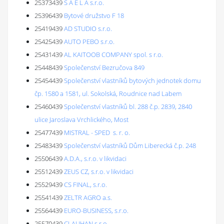
25373439
S A E L A s.r.o.
25396439
Bytové družstvo F 18
25419439
AD STUDIO s.r.o.
25425439
AUTO PEBO s.r.o.
25431439
AL KAITOOB COMPANY spol. s r.o.
25448439
Společenství Bezručova 849
25454439
Společenství vlastníků bytových jednotek domu
čp. 1580 a 1581, ul. Sokolská, Roudnice nad Labem
25460439
Společenství vlastníků bl. 288 č.p. 2839, 2840
ulice Jaroslava Vrchlického, Most
25477439
MISTRAL - SPED s. r. o.
25483439
Společenství vlastníků Dům Liberecká č.p. 248
25506439
A.D.A., s.r.o. v likvidaci
25512439
ZEUS CZ, s.r.o. v likvidaci
25529439
CS FINAL, s.r.o.
25541439
ZELTR AGRO a.s.
25564439
EURO-BUSINESS, s.r.o.
25570439
CLAUHAN s.r.o.