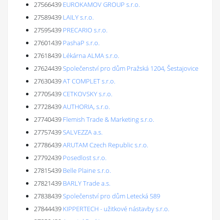
27566439
EUROKAMOV GROUP s.r.o.
27589439
LAILY s.r.o.
27595439
PRECARIO s.r.o.
27601439
PashaP s.r.o.
27618439
Lékárna ALMA s.r.o.
27624439
Společenství pro dům Pražská 1204, Šestajovice
27630439
AT COMPLET s.r.o.
27705439
CETKOVSKY s.r.o.
27728439
AUTHORIA, s.r.o.
27740439
Flemish Trade & Marketing s.r.o.
27757439
SALVEZZA a.s.
27786439
ARUTAM Czech Republic s.r.o.
27792439
Posedlost s.r.o.
27815439
Belle Plaine s.r.o.
27821439
BARLY Trade a.s.
27838439
Společenství pro dům Letecká 589
27844439
KIPPERTECH - užitkové nástavby s.r.o.