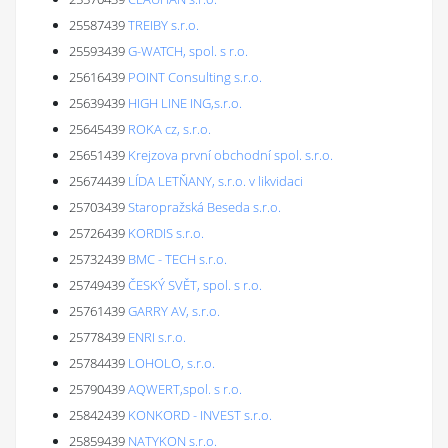
25587439
TREIBY s.r.o.
25593439
G-WATCH, spol. s r.o.
25616439
POINT Consulting s.r.o.
25639439
HIGH LINE ING,s.r.o.
25645439
ROKA cz, s.r.o.
25651439
Krejzova první obchodní spol. s.r.o.
25674439
LÍDA LETŇANY, s.r.o. v likvidaci
25703439
Staropražská Beseda s.r.o.
25726439
KORDIS s.r.o.
25732439
BMC - TECH s.r.o.
25749439
ČESKÝ SVĚT, spol. s r.o.
25761439
GARRY AV, s.r.o.
25778439
ENRI s.r.o.
25784439
LOHOLO, s.r.o.
25790439
AQWERT,spol. s r.o.
25842439
KONKORD - INVEST s.r.o.
25859439
NATYKON s.r.o.