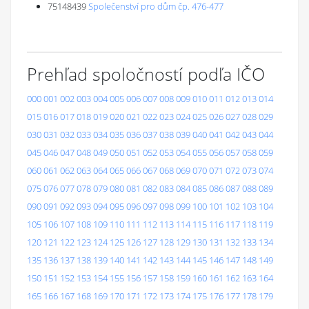
75148439
Společenství pro dům čp. 476-477
Prehľad spoločností podľa IČO
000
001
002
003
004
005
006
007
008
009
010
011
012
013
014
015
016
017
018
019
020
021
022
023
024
025
026
027
028
029
030
031
032
033
034
035
036
037
038
039
040
041
042
043
044
045
046
047
048
049
050
051
052
053
054
055
056
057
058
059
060
061
062
063
064
065
066
067
068
069
070
071
072
073
074
075
076
077
078
079
080
081
082
083
084
085
086
087
088
089
090
091
092
093
094
095
096
097
098
099
100
101
102
103
104
105
106
107
108
109
110
111
112
113
114
115
116
117
118
119
120
121
122
123
124
125
126
127
128
129
130
131
132
133
134
135
136
137
138
139
140
141
142
143
144
145
146
147
148
149
150
151
152
153
154
155
156
157
158
159
160
161
162
163
164
165
166
167
168
169
170
171
172
173
174
175
176
177
178
179