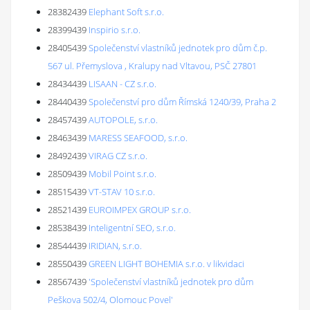
28382439
Elephant Soft s.r.o.
28399439
Inspirio s.r.o.
28405439
Společenství vlastníků jednotek pro dům č.p.
567 ul. Přemyslova , Kralupy nad Vltavou, PSČ 27801
28434439
LISAAN - CZ s.r.o.
28440439
Společenství pro dům Římská 1240/39, Praha 2
28457439
AUTOPOLE, s.r.o.
28463439
MARESS SEAFOOD, s.r.o.
28492439
VIRAG CZ s.r.o.
28509439
Mobil Point s.r.o.
28515439
VT-STAV 10 s.r.o.
28521439
EUROIMPEX GROUP s.r.o.
28538439
Inteligentní SEO, s.r.o.
28544439
IRIDIAN, s.r.o.
28550439
GREEN LIGHT BOHEMIA s.r.o. v likvidaci
28567439
'Společenství vlastníků jednotek pro dům
Peškova 502/4, Olomouc Povel'