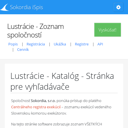
Sokordia iSpis
Lustrácie - Zoznam
Vyskúšať!
spoločností
Popis
Registrácia
Ukážka
Registre
API
Cenník
Lustrácie - Katalóg - Stránka
pre vyhľadávače
Spoločnosť
Sokordia, s.r.o.
ponúka prístup do platého
Centrálneho registra exekúcií
– zoznamu exekúcií vedeného
Slovenskou komorou exekútorov.
Na tejto stránke software zobrazuje zoznam VŠETKÝCH