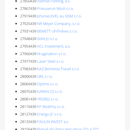
27850439
Asental Parking, a.s.
27867439
Pneuservis Most s.r.o.
27919439
phoneLEVEL.eu GSM s.r.o.
27925439
NR Meyer Company, s.r.o.
27931439
BEMETT Uhříněves s.r.o.
27948439
XIAN JU s.r.o.
27954439
ACL Investment, a.s.
27960439
M-agination s.r.o.
27977439
Laser Steel s.r.o.
27983439
KAZ Bohemia Travel s.r.o.
28000439
GRI, s.r.o.
28069439
Optims s.r.o.
28075439
KAREN CZ s.r.o.
28081439
YR2002 s.r.o.
28110439
KF Mokřiny s.r.o.
28127439
Energo JC s.r.o.
28133439
PAULIN INVEST a.s.
28156439
Bytové družstvo Nerudova 771 a 772