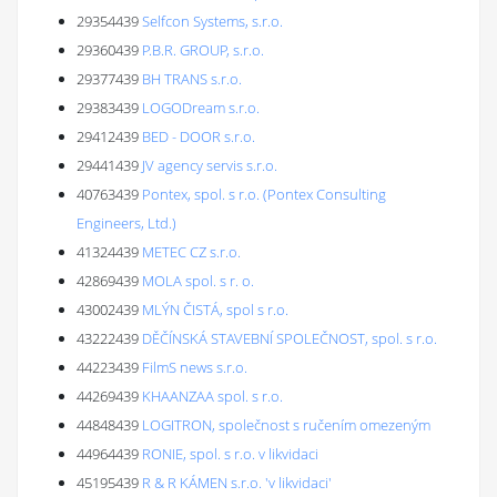
29354439
Selfcon Systems, s.r.o.
29360439
P.B.R. GROUP, s.r.o.
29377439
BH TRANS s.r.o.
29383439
LOGODream s.r.o.
29412439
BED - DOOR s.r.o.
29441439
JV agency servis s.r.o.
40763439
Pontex, spol. s r.o. (Pontex Consulting
Engineers, Ltd.)
41324439
METEC CZ s.r.o.
42869439
MOLA spol. s r. o.
43002439
MLÝN ČISTÁ, spol s r.o.
43222439
DĚČÍNSKÁ STAVEBNÍ SPOLEČNOST, spol. s r.o.
44223439
FilmS news s.r.o.
44269439
KHAANZAA spol. s r.o.
44848439
LOGITRON, společnost s ručením omezeným
44964439
RONIE, spol. s r.o. v likvidaci
45195439
R & R KÁMEN s.r.o. 'v likvidaci'