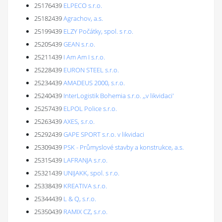
25176439
ELPECO s.r.o.
25182439
Agrachov, a.s.
25199439
ELZY Počátky, spol. s r.o.
25205439
GEAN s.r.o.
25211439
I Am Am I s.r.o.
25228439
EURON STEEL s.r.o.
25234439
AMADEUS 2000, s.r.o.
25240439
InterLogistik Bohemia s.r.o. ,,v likvidaci'
25257439
ELPOL Police s.r.o.
25263439
AXES, s.r.o.
25292439
GAPE SPORT s.r.o. v likvidaci
25309439
PSK - Průmyslové stavby a konstrukce, a.s.
25315439
LAFRANJA s.r.o.
25321439
UNIJAKK, spol. s r.o.
25338439
KREATIVA s.r.o.
25344439
L & Q, s.r.o.
25350439
RAMIX CZ, s.r.o.