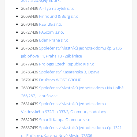
2077 a 2078,Nymburk'.
26513439
A - Typ nábytek s.r.o.
26698439
Finhound & Burg s.r.o.
26704439
REST.IG s.r.o.
26727439
FAScom, s.r.o.
26756439
Eden Praha s.r.o.
26762439
Společenství vlastníků jednotek domu čp. 2136,
Jabloňová 11, Praha 10 - Záběhlice
26779439
Prologis Czech Republic IX s.r.o.
26785439
Společenství Kasárenská 3, Opava
26791439
Družstvo WOST GROUP
26808439
Společenství vlastníků jednotek domu Na Holbě
266,267, Hanušovice
26814439
Společenství vlastníků jednotek domu
Vejdovského 932/1 a 933/3, Olomouc, Hodolany
26820439
Smurfit Kappa Olomouc s.r.o.
26837439
Společenství vlastníků jednotek domu čp. 1321
ul. Fučíkova, Karviná-Nové Město, 73506