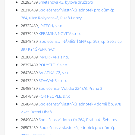
26293439
Smetanova 43, bytové družstvo
26316439
Společenství vlastníků jednotek pro dům čp.
764, ulice Rokycanská, Plzeň-Lobzy
26322439
JIPITECH, s.r.o.
26339439
KERAMIKA NOVITA s.r.o.
26345439
'Společenství NÁMĚSTÍ SNP čp. 395, čp. 396 a čp.
397 KYNŠPERK n/O'
26380439
IMPER - ART s.r.o.
26397439
POLYSTOIK s.r.o.
26426439
AVIATIKA-CZ, s.r.o.
26432439
STAVVAKS, s.r.o.
26455439
Společenství Votická 2245/3, Praha 3
26478439
FOR PEOPLE, s.r.o.
26484439
Společenství vlastníků jednotek v domě č.p. 978
v kat. území Libeň
26490439
Společenství domu čp.264, Praha 4 - Šeberov
26507439
'Společenství vlastníků jednotek pro dům čp.