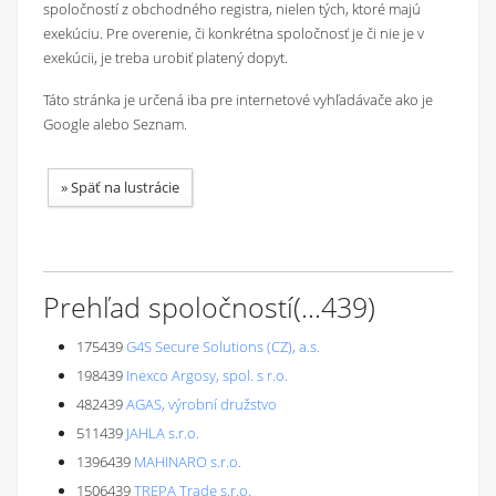
spoločností z obchodného registra, nielen tých, ktoré majú
exekúciu. Pre overenie, či konkrétna spoločnosť je či nie je v
exekúcii, je treba urobiť platený dopyt.
Táto stránka je určená iba pre internetové vyhľadávače ako je
Google alebo Seznam.
»
Späť na lustrácie
Prehľad spoločností
(...
439
)
175439
G4S Secure Solutions (CZ), a.s.
198439
Inexco Argosy, spol. s r.o.
482439
AGAS, výrobní družstvo
511439
JAHLA s.r.o.
1396439
MAHINARO s.r.o.
1506439
TREPA Trade s.r.o.