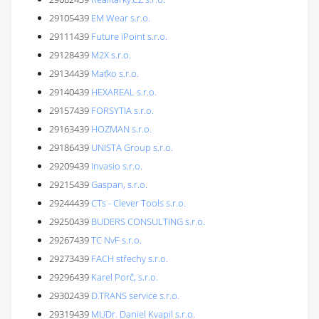
29105439
EM Wear s.r.o.
29111439
Future iPoint s.r.o.
29128439
M2X s.r.o.
29134439
Maťko s.r.o.
29140439
HEXAREAL s.r.o.
29157439
FORSYTIA s.r.o.
29163439
HOZMAN s.r.o.
29186439
UNISTA Group s.r.o.
29209439
Invasio s.r.o.
29215439
Gaspan, s.r.o.
29244439
CTs - Clever Tools s.r.o.
29250439
BUDERS CONSULTING s.r.o.
29267439
TC NvF s.r.o.
29273439
FACH střechy s.r.o.
29296439
Karel Porč, s.r.o.
29302439
D.TRANS service s.r.o.
29319439
MUDr. Daniel Kvapil s.r.o.