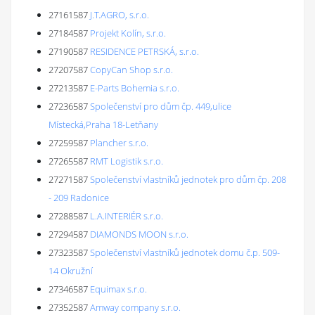
27161587
J.T.AGRO, s.r.o.
27184587
Projekt Kolín, s.r.o.
27190587
RESIDENCE PETRSKÁ, s.r.o.
27207587
CopyCan Shop s.r.o.
27213587
E-Parts Bohemia s.r.o.
27236587
Společenství pro dům čp. 449,ulice
Místecká,Praha 18-Letňany
27259587
Plancher s.r.o.
27265587
RMT Logistik s.r.o.
27271587
Společenství vlastníků jednotek pro dům čp. 208
- 209 Radonice
27288587
L.A.INTERIÉR s.r.o.
27294587
DIAMONDS MOON s.r.o.
27323587
Společenství vlastníků jednotek domu č.p. 509-
14 Okružní
27346587
Equimax s.r.o.
27352587
Amway company s.r.o.