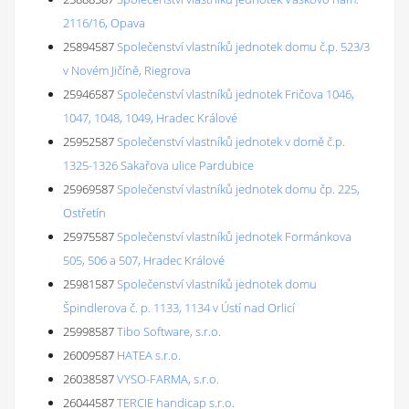
2116/16, Opava
25894587
Společenství vlastníků jednotek domu č.p. 523/3
v Novém Jičíně, Riegrova
25946587
Společenství vlastníků jednotek Fričova 1046,
1047, 1048, 1049, Hradec Králové
25952587
Společenství vlastníků jednotek v domě č.p.
1325-1326 Sakařova ulice Pardubice
25969587
Společenství vlastníků jednotek domu čp. 225,
Ostřetín
25975587
Společenství vlastníků jednotek Formánkova
505, 506 a 507, Hradec Králové
25981587
Společenství vlastníků jednotek domu
Špindlerova č. p. 1133, 1134 v Ústí nad Orlicí
25998587
Tibo Software, s.r.o.
26009587
HATEA s.r.o.
26038587
VYSO-FARMA, s.r.o.
26044587
TERCIE handicap s.r.o.