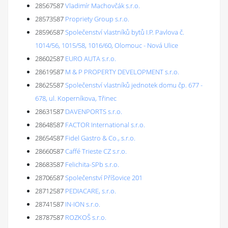
28567587
Vladimír Machovčák s.r.o.
28573587
Propriety Group s.r.o.
28596587
Společenství vlastníků bytů I.P. Pavlova č.
1014/56, 1015/58, 1016/60, Olomouc - Nová Ulice
28602587
EURO AUTA s.r.o.
28619587
M & P PROPERTY DEVELOPMENT s.r.o.
28625587
Společenství vlastníků jednotek domu čp. 677 -
678, ul. Koperníkova, Třinec
28631587
DAVENPORTS s.r.o.
28648587
FACTOR International s.r.o.
28654587
Fidel Gastro & Co., s.r.o.
28660587
Caffé Trieste CZ s.r.o.
28683587
Felichita-SPb s.r.o.
28706587
Společenství Příšovice 201
28712587
PEDIACARE, s.r.o.
28741587
IN-ION s.r.o.
28787587
ROZKOŠ s.r.o.