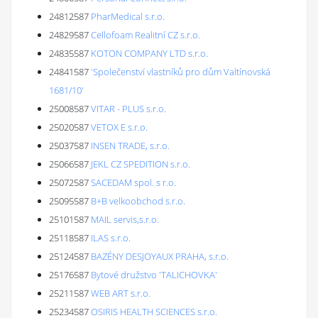
24812587
PharMedical s.r.o.
24829587
Cellofoam Realitní CZ s.r.o.
24835587
KOTON COMPANY LTD s.r.o.
24841587
'Společenství vlastníků pro dům Valtínovská
1681/10'
25008587
VITAR - PLUS s.r.o.
25020587
VETOX E s.r.o.
25037587
INSEN TRADE, s.r.o.
25066587
JEKL CZ SPEDITION s.r.o.
25072587
SACEDAM spol. s r.o.
25095587
B+B velkoobchod s.r.o.
25101587
MAIL servis,s.r.o.
25118587
ILAS s.r.o.
25124587
BAZÉNY DESJOYAUX PRAHA, s.r.o.
25176587
Bytové družstvo 'TALICHOVKA'
25211587
WEB ART s.r.o.
25234587
OSIRIS HEALTH SCIENCES s.r.o.