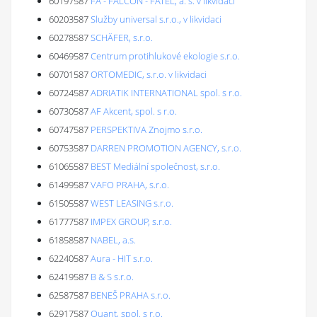
60197587
FA - FALCON - FATEL, a. s. v likvidaci
60203587
Služby universal s.r.o., v likvidaci
60278587
SCHÄFER, s.r.o.
60469587
Centrum protihlukové ekologie s.r.o.
60701587
ORTOMEDIC, s.r.o. v likvidaci
60724587
ADRIATIK INTERNATIONAL spol. s r.o.
60730587
AF Akcent, spol. s r.o.
60747587
PERSPEKTIVA Znojmo s.r.o.
60753587
DARREN PROMOTION AGENCY, s.r.o.
61065587
BEST Mediální společnost, s.r.o.
61499587
VAFO PRAHA, s.r.o.
61505587
WEST LEASING s.r.o.
61777587
IMPEX GROUP, s.r.o.
61858587
NABEL, a.s.
62240587
Aura - HIT s.r.o.
62419587
B & S s.r.o.
62587587
BENEŠ PRAHA s.r.o.
62917587
Quant, spol. s r.o.