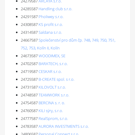
24279587
ARCAYA s.r.o.
24285587
Handling club s.r.o.
24291587
Pholiwey s.r.o.
24308587
KS profit s.r.o.
24314587
Saldana s.r.o.
24667587
Společenství pro dům čp. 748, 749, 750, 751,
752, 753, Kolín II, Kolín
24673587
WOODIMEX, SE
24702587
BARATECH, s.r.o.
24719587
CESKAR s.r.o.
24725587
B-CREATE spol. s r.o.
24731587
KILOVOLT s.r.o.
24748587
TEAMWORK s.r.o.
24754587
BERCINA s. r. o.
24760587
KILI sýry, s.r.o.
24777587
RealSprom, s.r.o.
24783587
AURORA INVESTMENTS s.r.o.
24806587
Personal Connect s.r.o.