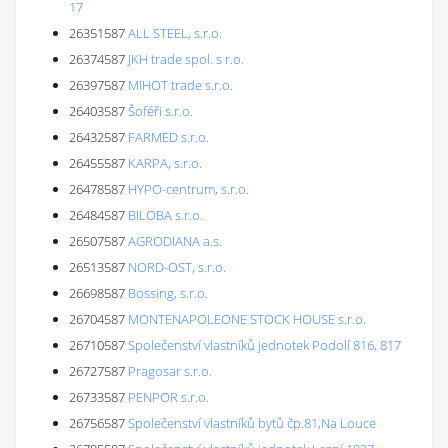
17
26351587
ALL STEEL, s.r.o.
26374587
JKH trade spol. s r.o.
26397587
MIHOT trade s.r.o.
26403587
Šoféři s.r.o.
26432587
FARMED s.r.o.
26455587
KARPA, s.r.o.
26478587
HYPO-centrum, s.r.o.
26484587
BILOBA s.r.o.
26507587
AGRODIANA a.s.
26513587
NORD-OST, s.r.o.
26698587
Bossing, s.r.o.
26704587
MONTENAPOLEONE STOCK HOUSE s.r.o.
26710587
Společenství vlastníků jednotek Podolí 816, 817
26727587
Pragosar s.r.o.
26733587
PENPOR s.r.o.
26756587
Společenství vlastníků bytů čp.81,Na Louce