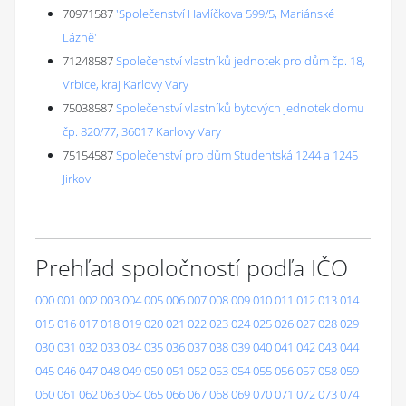
70971587
'Společenství Havlíčkova 599/5, Mariánské
Lázně'
71248587
Společenství vlastníků jednotek pro dům čp. 18,
Vrbice, kraj Karlovy Vary
75038587
Společenství vlastníků bytových jednotek domu
čp. 820/77, 36017 Karlovy Vary
75154587
Společenství pro dům Studentská 1244 a 1245
Jirkov
Prehľad spoločností podľa IČO
000
001
002
003
004
005
006
007
008
009
010
011
012
013
014
015
016
017
018
019
020
021
022
023
024
025
026
027
028
029
030
031
032
033
034
035
036
037
038
039
040
041
042
043
044
045
046
047
048
049
050
051
052
053
054
055
056
057
058
059
060
061
062
063
064
065
066
067
068
069
070
071
072
073
074