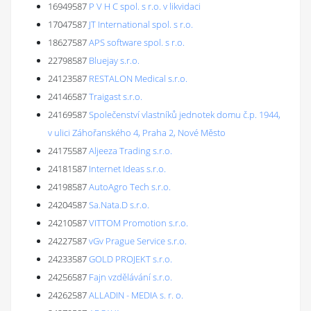
16949587
P V H C spol. s r.o. v likvidaci
17047587
JT International spol. s r.o.
18627587
APS software spol. s r.o.
22798587
Bluejay s.r.o.
24123587
RESTALON Medical s.r.o.
24146587
Traigast s.r.o.
24169587
Společenství vlastníků jednotek domu č.p. 1944,
v ulici Záhořanského 4, Praha 2, Nové Město
24175587
Aljeeza Trading s.r.o.
24181587
Internet Ideas s.r.o.
24198587
AutoAgro Tech s.r.o.
24204587
Sa.Nata.D s.r.o.
24210587
VITTOM Promotion s.r.o.
24227587
vGv Prague Service s.r.o.
24233587
GOLD PROJEKT s.r.o.
24256587
Fajn vzdělávání s.r.o.
24262587
ALLADIN - MEDIA s. r. o.