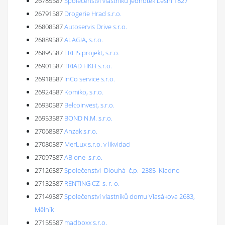
26785587
Společenství vlastníků jednotek Lesní 1827
26791587
Drogerie Hrad s.r.o.
26808587
Autoservis Drive s.r.o.
26889587
ALAGIA, s.r.o.
26895587
ERLIS projekt, s.r.o.
26901587
TRIAD HKH s.r.o.
26918587
InCo service s.r.o.
26924587
Komiko, s.r.o.
26930587
Belcoinvest, s.r.o.
26953587
BOND N.M. s.r.o.
27068587
Anzak s.r.o.
27080587
MerLux s.r.o. v likvidaci
27097587
AB one s.r.o.
27126587
Společenství Dlouhá č.p. 2385 Kladno
27132587
RENTING CZ s. r. o.
27149587
Společenství vlastníků domu Vlasákova 2683,
Mělník
27155587
madboxx s.r.o.