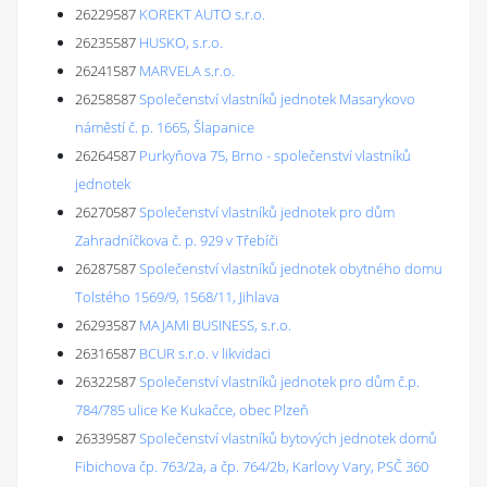
26229587
KOREKT AUTO s.r.o.
26235587
HUSKO, s.r.o.
26241587
MARVELA s.r.o.
26258587
Společenství vlastníků jednotek Masarykovo
náměstí č. p. 1665, Šlapanice
26264587
Purkyňova 75, Brno - společenství vlastníků
jednotek
26270587
Společenství vlastníků jednotek pro dům
Zahradníčkova č. p. 929 v Třebíči
26287587
Společenství vlastníků jednotek obytného domu
Tolstého 1569/9, 1568/11, Jihlava
26293587
MAJAMI BUSINESS, s.r.o.
26316587
BCUR s.r.o. v likvidaci
26322587
Společenství vlastníků jednotek pro dům č.p.
784/785 ulice Ke Kukačce, obec Plzeň
26339587
Společenství vlastníků bytových jednotek domů
Fibichova čp. 763/2a, a čp. 764/2b, Karlovy Vary, PSČ 360