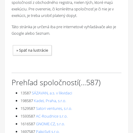
spoločností z obchodného registra, nielen tých, ktoré majú
exekúciu. Pre overenie, či konkrétna spoločnosť je či nie je v
exekúcii, je treba urobiť platený dopyt.
Táto stránka je určená iba pre internetové vyhľadávače ako je
Google alebo Seznam.
»
Späť na lustrácie
Prehľad spoločností
(...
587
)
13587
SÁZAVAN, a.s. v likvidaci
198587
KadeL Praha, s.r.o.
1529587
Satori ventures, s.r.o.
1593587
AC-Roudnice s.r.o.
1616587
GNOME.CZ, s.r.o.
1697587
PakoSvit s.r.o.