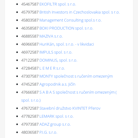
45467587
EKOFILTR spol. s r.o.
45797587
British Investors in Czechoslovakia spol. s r.o.
45803587
Management Consulting spol.s r.o.
46358587
BOKI PRODUCTION spol. s r.o.
46885587
MAZIVA s.r.o.
46966587
HuriKán, spol. s r.o. - v likvidaci
46972587
IMPULS spol. s r.o.
47122587
DOMINUS, spol. s r.o.
47284587
L E M E R s.r.o.
47307587
MONTY společnost s ručením omezeným
47452587
Agropodnik a.s. Jičín
47666587
S A B A S společnost s ručením omezeným (
spol. s r.o.)
47672587
Stavební družstvo KVINTET Přerov
47782587
LEMARK spol. s r.o.
47973587
ADAZ group s.r.o.
48036587
P.I.G. s.r.o.