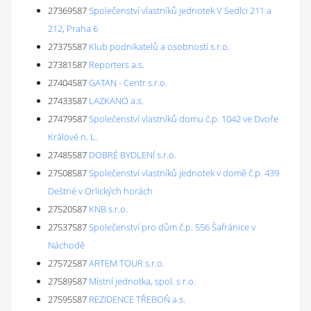
27369587
Společenství vlastníků jednotek V Sedlci 211 a
212, Praha 6
27375587
Klub podnikatelů a osobností s.r.o.
27381587
Reporters a.s.
27404587
GATAN - Centr s.r.o.
27433587
LAZKANO a.s.
27479587
Společenství vlastníků domu č.p. 1042 ve Dvoře
Králové n. L.
27485587
DOBRÉ BYDLENÍ s.r.o.
27508587
Společenství vlastníků jednotek v domě č.p. 439
Deštné v Orlických horách
27520587
KNB s.r.o.
27537587
Společenství pro dům č.p. 556 Šafránice v
Náchodě
27572587
ARTEM TOUR s.r.o.
27589587
Místní jednotka, spol. s r.o.
27595587
REZIDENCE TŘEBOŇ a.s.