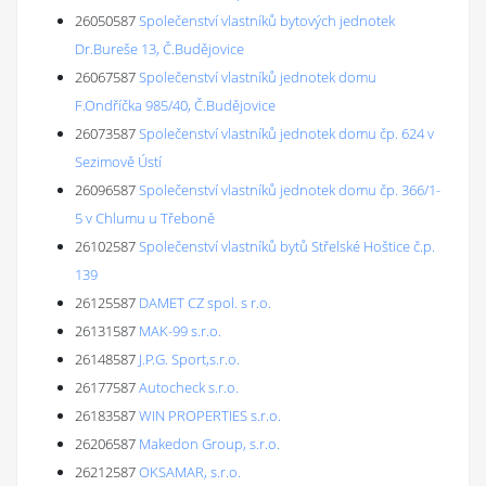
26050587
Společenství vlastníků bytových jednotek
Dr.Bureše 13, Č.Budějovice
26067587
Společenství vlastníků jednotek domu
F.Ondříčka 985/40, Č.Budějovice
26073587
Společenství vlastníků jednotek domu čp. 624 v
Sezimově Ústí
26096587
Společenství vlastníků jednotek domu čp. 366/1-
5 v Chlumu u Třeboně
26102587
Společenství vlastníků bytů Střelské Hoštice č.p.
139
26125587
DAMET CZ spol. s r.o.
26131587
MAK-99 s.r.o.
26148587
J.P.G. Sport,s.r.o.
26177587
Autocheck s.r.o.
26183587
WIN PROPERTIES s.r.o.
26206587
Makedon Group, s.r.o.
26212587
OKSAMAR, s.r.o.