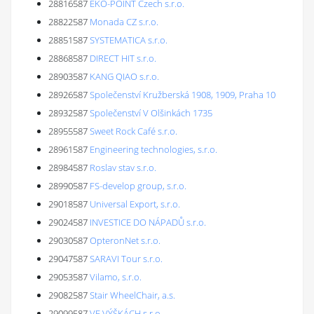
28816587
EKO-POINT Czech s.r.o.
28822587
Monada CZ s.r.o.
28851587
SYSTEMATICA s.r.o.
28868587
DIRECT HIT s.r.o.
28903587
KANG QIAO s.r.o.
28926587
Společenství Kružberská 1908, 1909, Praha 10
28932587
Společenství V Olšinkách 1735
28955587
Sweet Rock Café s.r.o.
28961587
Engineering technologies, s.r.o.
28984587
Roslav stav s.r.o.
28990587
FS-develop group, s.r.o.
29018587
Universal Export, s.r.o.
29024587
INVESTICE DO NÁPADŮ s.r.o.
29030587
OpteronNet s.r.o.
29047587
SARAVI Tour s.r.o.
29053587
Vilamo, s.r.o.
29082587
Stair WheelChair, a.s.
29099587
VE VÝŠKÁCH s.r.o.