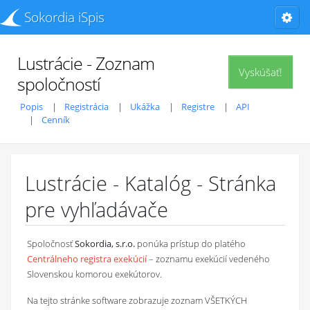
Sokordia iSpis
Lustrácie - Zoznam
Vyskúšať!
spoločností
Popis
Registrácia
Ukážka
Registre
API
Cenník
Lustrácie - Katalóg - Stránka
pre vyhľadávače
Spoločnosť
Sokordia, s.r.o.
ponúka prístup do platého
Centrálneho registra exekúcií
– zoznamu exekúcií vedeného
Slovenskou komorou exekútorov.
Na tejto stránke software zobrazuje zoznam VŠETKÝCH