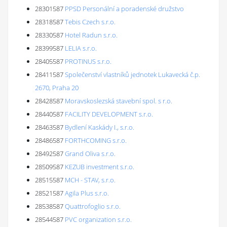
28301587
PPSD Personální a poradenské družstvo
28318587
Tebis Czech s.r.o.
28330587
Hotel Radun s.r.o.
28399587
LELIA s.r.o.
28405587
PROTINUS s.r.o.
28411587
Společenství vlastníků jednotek Lukavecká č.p.
2670, Praha 20
28428587
Moravskoslezská stavební spol. s r.o.
28440587
FACILITY DEVELOPMENT s.r.o.
28463587
Bydlení Kaskády I., s.r.o.
28486587
FORTHCOMING s.r.o.
28492587
Grand Oliva s.r.o.
28509587
KEZUB investment s.r.o.
28515587
MCH - STAV, s.r.o.
28521587
Agila Plus s.r.o.
28538587
Quattrofoglio s.r.o.
28544587
PVC organization s.r.o.