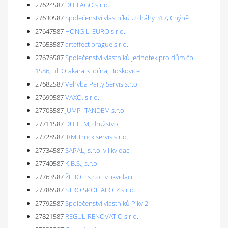
27624587
DUBIAGO s.r.o.
27630587
Společenství vlastníků U dráhy 317, Chýně
27647587
HONG LI EURO s.r.o.
27653587
arteffect prague s.r.o.
27676587
Společenství vlastníků jednotek pro dům čp.
1586, ul. Otakara Kubína, Boskovice
27682587
Velryba Party Servis s.r.o.
27699587
VAXO, s.r.o.
27705587
JUMP -TANDEM s.r.o.
27711587
DUBL M, družstvo
27728587
IRM Truck servis s.r.o.
27734587
SAPAL, s.r.o. v likvidaci
27740587
K.B.S., s.r.o.
27763587
ŽEBOH s.r.o. 'v likvidaci'
27786587
STROJSPOL AIR CZ s.r.o.
27792587
Společenství vlastníků Píky 2
27821587
REGUL-RENOVATIO s.r.o.