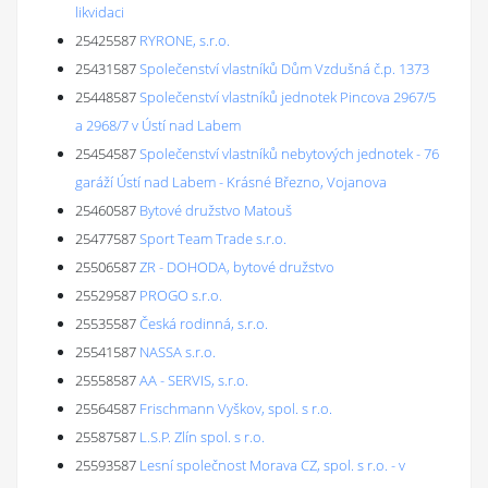
likvidaci
25425587
RYRONE, s.r.o.
25431587
Společenství vlastníků Dům Vzdušná č.p. 1373
25448587
Společenství vlastníků jednotek Pincova 2967/5
a 2968/7 v Ústí nad Labem
25454587
Společenství vlastníků nebytových jednotek - 76
garáží Ústí nad Labem - Krásné Březno, Vojanova
25460587
Bytové družstvo Matouš
25477587
Sport Team Trade s.r.o.
25506587
ZR - DOHODA, bytové družstvo
25529587
PROGO s.r.o.
25535587
Česká rodinná, s.r.o.
25541587
NASSA s.r.o.
25558587
AA - SERVIS, s.r.o.
25564587
Frischmann Vyškov, spol. s r.o.
25587587
L.S.P. Zlín spol. s r.o.
25593587
Lesní společnost Morava CZ, spol. s r.o. - v