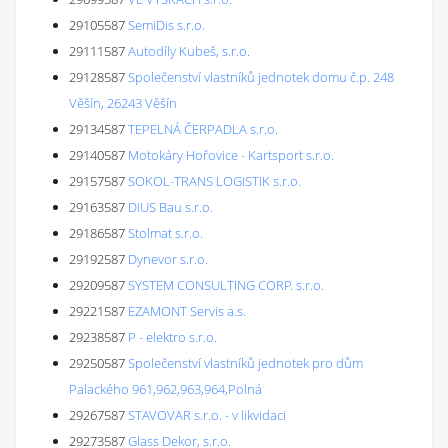
29105587
SemiDis s.r.o.
29111587
Autodíly Kubeš, s.r.o.
29128587
Společenství vlastníků jednotek domu č.p. 248
Věšín, 26243 Věšín
29134587
TEPELNÁ ČERPADLA s.r.o.
29140587
Motokáry Hořovice - Kartsport s.r.o.
29157587
SOKOL-TRANS LOGISTIK s.r.o.
29163587
DIUS Bau s.r.o.
29186587
Stolmat s.r.o.
29192587
Dynevor s.r.o.
29209587
SYSTEM CONSULTING CORP. s.r.o.
29221587
EZAMONT Servis a.s.
29238587
P - elektro s.r.o.
29250587
Společenství vlastníků jednotek pro dům
Palackého 961,962,963,964,Polná
29267587
STAVOVAR s.r.o. - v likvidaci
29273587
Glass Dekor, s.r.o.