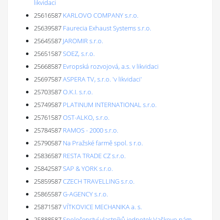
likvidaci
25616587
KARLOVO COMPANY s.r.o.
25639587
Faurecia Exhaust Systems s.r.o.
25645587
JAROMIR s.r.o.
25651587
SOEZ, s.r.o.
25668587
Evropská rozvojová, a.s. v likvidaci
25697587
ASPERA TV, s.r.o. 'v likvidaci'
25703587
O.K.I. s.r.o.
25749587
PLATINUM INTERNATIONAL s.r.o.
25761587
OST-ALKO, s.r.o.
25784587
RAMOS - 2000 s.r.o.
25790587
Na Pražské farmě spol. s r.o.
25836587
RESTA TRADE CZ s.r.o.
25842587
SAP & YORK s.r.o.
25859587
CZECH TRAVELLING s.r.o.
25865587
G-AGENCY s.r.o.
25871587
VÍTKOVICE MECHANIKA a. s.
25888587
Společenství vlastníků jednotek Vaškovo nám.