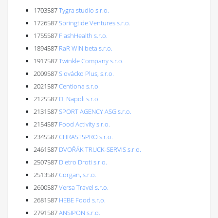
1703587
Tygra studio s.r.o.
1726587
Springtide Ventures s.r.o.
1755587
FlashHealth s.r.o.
1894587
RaR WIN beta s.r.o.
1917587
Twinkle Company s.r.o.
2009587
Slovácko Plus, s.r.o.
2021587
Centiona s.r.o.
2125587
Di Napoli s.r.o.
2131587
SPORT AGENCY ASG s.r.o.
2154587
Food Activity s.r.o.
2345587
CHRASTSPRO s.r.o.
2461587
DVOŘÁK TRUCK-SERVIS s.r.o.
2507587
Dietro Droti s.r.o.
2513587
Corgan, s.r.o.
2600587
Versa Travel s.r.o.
2681587
HEBE Food s.r.o.
2791587
ANSIPON s.r.o.