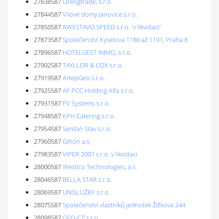
27838587
Orengtrade, s.r.o.
27844587
Vilové domy Janovice s.r.o.
27850587
AWESTAVO SPEED s.r.o. 'v likvidaci'
27873587
Společenství Kyselova 1186 až 1191, Praha 8
27896587
HOTELGEST IMMO, s.r.o.
27902587
TAYLLOR & COX s.r.o.
27919587
ArtepGeo s.r.o.
27925587
AF PCC Holding Alfa s.r.o.
27931587
PV Systems s.r.o.
27948587
KPH Catering s.r.o.
27954587
Serdan Stav s.r.o.
27960587
Gihón a.s.
27983587
VIPER 2007 s.r.o. v likvidaci
28000587
Westico Technologies, a.s.
28046587
BELLA STAR s.r.o.
28069587
UNISLUŽBY s.r.o.
28075587
Společenství vlastníků jednotek Žižkova 244
28098587
GEO-CZ s.r.o.