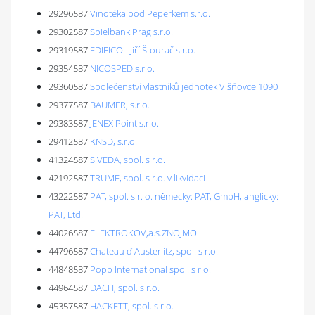
29296587
Vinotéka pod Peperkem s.r.o.
29302587
Spielbank Prag s.r.o.
29319587
EDIFICO - Jiří Štourač s.r.o.
29354587
NICOSPED s.r.o.
29360587
Společenství vlastníků jednotek Višňovce 1090
29377587
BAUMER, s.r.o.
29383587
JENEX Point s.r.o.
29412587
KNSD, s.r.o.
41324587
SIVEDA, spol. s r.o.
42192587
TRUMF, spol. s r.o. v likvidaci
43222587
PAT, spol. s r. o. německy: PAT, GmbH, anglicky:
PAT, Ltd.
44026587
ELEKTROKOV,a.s.ZNOJMO
44796587
Chateau ď Austerlitz, spol. s r.o.
44848587
Popp International spol. s r.o.
44964587
DACH, spol. s r.o.
45357587
HACKETT, spol. s r.o.