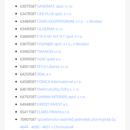
63073587
SANOMAT, spol. s r.o.
63478587
LIFE PLUS spol. s r.o.
63484587
ČEMIS-EKOPROGRAM, s.r.o. - v likvidaci
63490587
OLGERMA s.r.o.
63669587
P R O M I N E N T spol. s r.o.
63675587
OGONJEK spol. s r.o., v likvidaci
63982587
TRIANON s.r.o.
63999587
AGW sped a.s.
64051587
EFCO Liberec s.r.o.
64259587
ZEM, a.s.
64508587
FONICA International s.r.o.
64618587
Elektroslužby Odry s. r. o.
64792587
GAMMA INTERIER, spol. s r.o.
64948587
KREDIT INVEST a.s.
65411587
ELMES PRAHA,s.r.o.
70907587
Společenství vlastníků jednotek ulice Kyjická čp.
4649 - 4650 - 4651 v Chomutově