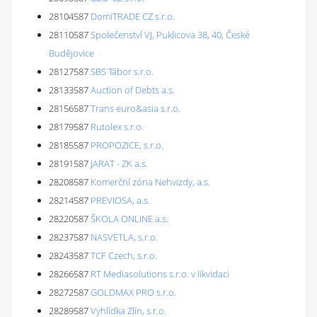
28104587
DomiTRADE CZ s.r.o.
28110587
Společenství VJ, Puklicova 38, 40, České
Budějovice
28127587
SBS Tábor s.r.o.
28133587
Auction of Debts a.s.
28156587
Trans euro&asia s.r.o.
28179587
Rutolex s.r.o.
28185587
PROPOZICE, s.r.o.
28191587
JARAT - ZK a.s.
28208587
Komerční zóna Nehvizdy, a.s.
28214587
PREVIOSA, a.s.
28220587
ŠKOLA ONLINE a.s.
28237587
NASVETLA, s.r.o.
28243587
TCF Czech, s.r.o.
28266587
RT Mediasolutions s.r.o. v likvidaci
28272587
GOLDMAX PRO s.r.o.
28289587
Vyhlídka Zlín, s.r.o.