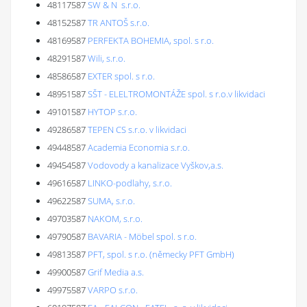
48117587
SW & N s.r.o.
48152587
TR ANTOŠ s.r.o.
48169587
PERFEKTA BOHEMIA, spol. s r.o.
48291587
Wili, s.r.o.
48586587
EXTER spol. s r.o.
48951587
SŠT - ELELTROMONTÁŽE spol. s r.o.v likvidaci
49101587
HYTOP s.r.o.
49286587
TEPEN CS s.r.o. v likvidaci
49448587
Academia Economia s.r.o.
49454587
Vodovody a kanalizace Vyškov,a.s.
49616587
LINKO-podlahy, s.r.o.
49622587
SUMA, s.r.o.
49703587
NAKOM, s.r.o.
49790587
BAVARIA - Möbel spol. s r.o.
49813587
PFT, spol. s r.o. (německy PFT GmbH)
49900587
Grif Media a.s.
49975587
VARPO s.r.o.