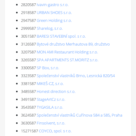
2820587
Ivavin-gastro s.r.o.
2918587
URBAN SHOES s.r.o.
2947587
Green Holding s.r.o.
2999587
Sharelog, s.r.o.
3051587
BARESI STAVEBNÍ spol. s r.o.
3126587
Bytové družstvo Merhautova 89, družstvo
3207587
MON AMI Restaurant Holding s.r.o.
3265587
SPA APARTMENTS ST.MORITZ s.r.o.
3300587
SP Box, s.r.o.
3323587
Společenství vlastníků Brno, Lesnická 820/54
3381587
MIKEŠ-CZ, s.r.o.
3485587
Honest direction s.r.o.
3491587
StageArtCz s.r.o.
3543587
TYGASILA s.r.o.
3624587
Společenství vlastníků Cuřínova 584 a 585, Praha
3630587
Finsolvent, s.r.o.
15271587
COYCO, spol. s r.o.