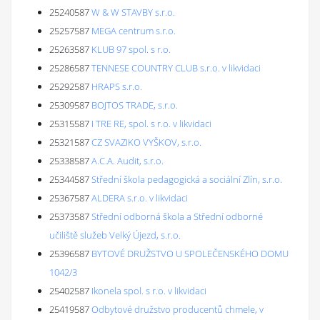
25240587
W & W STAVBY s.r.o.
25257587
MEGA centrum s.r.o.
25263587
KLUB 97 spol. s r.o.
25286587
TENNESE COUNTRY CLUB s.r.o. v likvidaci
25292587
HRAPS s.r.o.
25309587
BOJTOS TRADE, s.r.o.
25315587
I TRE RE, spol. s r.o. v likvidaci
25321587
CZ SVAZIKO VYŠKOV, s.r.o.
25338587
A.C.A. Audit, s.r.o.
25344587
Střední škola pedagogická a sociální Zlín, s.r.o.
25367587
ALDERA s.r.o. v likvidaci
25373587
Střední odborná škola a Střední odborné
učiliště služeb Velký Újezd, s.r.o.
25396587
BYTOVÉ DRUŽSTVO U SPOLEČENSKÉHO DOMU
1042/3
25402587
Ikonela spol. s r.o. v likvidaci
25419587
Odbytové družstvo producentů chmele, v