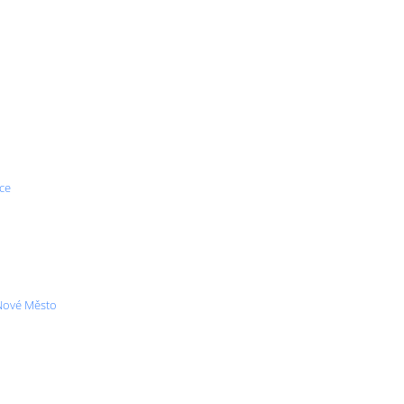
ice
 Nové Město