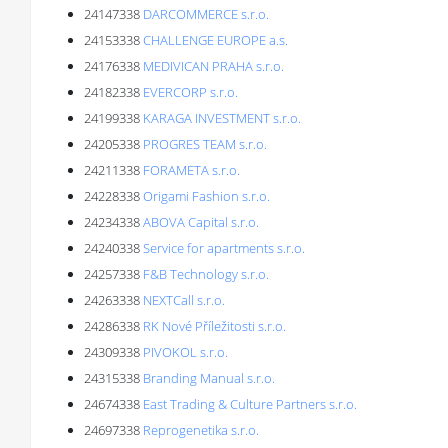
24147338
DARCOMMERCE s.r.o.
24153338
CHALLENGE EUROPE a.s.
24176338
MEDIVICAN PRAHA s.r.o.
24182338
EVERCORP s.r.o.
24199338
KARAGA INVESTMENT s.r.o.
24205338
PROGRES TEAM s.r.o.
24211338
FORAMETA s.r.o.
24228338
Origami Fashion s.r.o.
24234338
ABOVA Capital s.r.o.
24240338
Service for apartments s.r.o.
24257338
F&B Technology s.r.o.
24263338
NEXTCall s.r.o.
24286338
RK Nové Příležitosti s.r.o.
24309338
PIVOKOL s.r.o.
24315338
Branding Manual s.r.o.
24674338
East Trading & Culture Partners s.r.o.
24697338
Reprogenetika s.r.o.