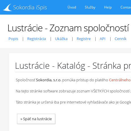
Sokordia iSpis
Úvod
Služby
Help
Conta
Lustrácie - Zoznam spoločností
Popis
Registrácia
Ukážka
Registre
API
Cenník
Lustrácie - Katalóg - Stránka 
Spoločnosť
Sokordia, s.r.o.
ponúka prístup do platého
Centrálneho 
Na tejto stránke software zobrazuje zoznam VŠETKÝCH spoločností z ob
Táto stránka je určená iba pre internetové vyhľadávače ako je Goog
»
Späť na lustrácie