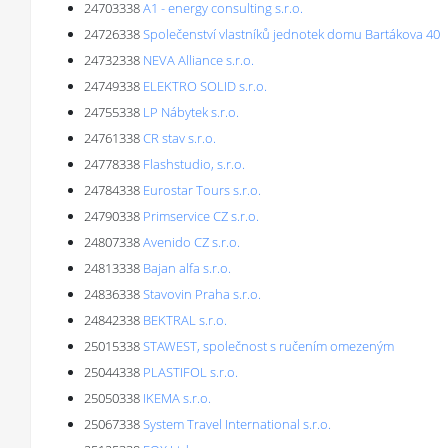
24703338
A1 - energy consulting s.r.o.
24726338
Společenství vlastníků jednotek domu Bartákova 40
24732338
NEVA Alliance s.r.o.
24749338
ELEKTRO SOLID s.r.o.
24755338
LP Nábytek s.r.o.
24761338
CR stav s.r.o.
24778338
Flashstudio, s.r.o.
24784338
Eurostar Tours s.r.o.
24790338
Primservice CZ s.r.o.
24807338
Avenido CZ s.r.o.
24813338
Bajan alfa s.r.o.
24836338
Stavovin Praha s.r.o.
24842338
BEKTRAL s.r.o.
25015338
STAWEST, společnost s ručením omezeným
25044338
PLASTIFOL s.r.o.
25050338
IKEMA s.r.o.
25067338
System Travel International s.r.o.