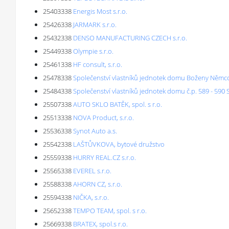
25403338
Energis Most s.r.o.
25426338
JARMARK s.r.o.
25432338
DENSO MANUFACTURING CZECH s.r.o.
25449338
Olympie s.r.o.
25461338
HF consult, s.r.o.
25478338
Společenství vlastníků jednotek domu Boženy Němco
25484338
Společenství vlastníků jednotek domu č.p. 589 - 590 
25507338
AUTO SKLO BATĚK, spol. s r.o.
25513338
NOVA Product, s.r.o.
25536338
Synot Auto a.s.
25542338
LAŠTŮVKOVA, bytové družstvo
25559338
HURRY REAL.CZ s.r.o.
25565338
EVEREL s.r.o.
25588338
AHORN CZ, s.r.o.
25594338
NIČKA, s.r.o.
25652338
TEMPO TEAM, spol. s r.o.
25669338
BRATEX, spol.s r.o.