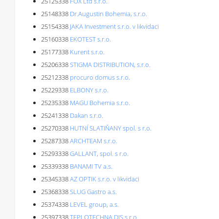
25125338
FOX Ltd s.r.o.
25148338
Dr.Augustin Bohemia, s.r.o.
25154338
JAKA Investment s.r.o. v likvidaci
25160338
EKOTEST s.r.o.
25177338
Kurent s.r.o.
25206338
STIGMA DISTRIBUTION, s.r.o.
25212338
procuro domus s.r.o.
25229338
ELBONY s.r.o.
25235338
MAGU Bohemia s.r.o.
25241338
Dakan s.r.o.
25270338
HUTNÍ SLATIŇANY spol. s r.o.
25287338
ARCHTEAM s.r.o.
25293338
GALLANT, spol. s r.o.
25339338
BANAMI TV a.s.
25345338
AZ OPTIK s.r.o. v likvidaci
25368338
SLUG Gastro a.s.
25374338
LEVEL group, a.s.
25397338
TEPLOTECHNA DIS s.r.o.