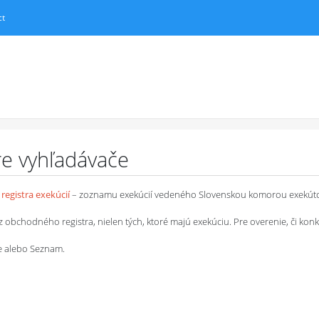
ct
pre vyhľadávače
registra exekúcií
– zoznamu exekúcií vedeného Slovenskou komorou exekút
chodného registra, nielen tých, ktoré majú exekúciu. Pre overenie, či konkrétn
le alebo Seznam.