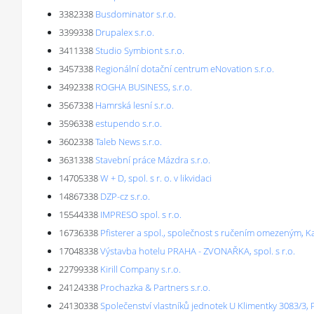
3382338
Busdominator s.r.o.
3399338
Drupalex s.r.o.
3411338
Studio Symbiont s.r.o.
3457338
Regionální dotační centrum eNovation s.r.o.
3492338
ROGHA BUSINESS, s.r.o.
3567338
Hamrská lesní s.r.o.
3596338
estupendo s.r.o.
3602338
Taleb News s.r.o.
3631338
Stavební práce Mázdra s.r.o.
14705338
W + D, spol. s r. o. v likvidaci
14867338
DZP-cz s.r.o.
15544338
IMPRESO spol. s r.o.
16736338
Pfisterer a spol., společnost s ručením omezeným, K
17048338
Výstavba hotelu PRAHA - ZVONAŘKA, spol. s r.o.
22799338
Kirill Company s.r.o.
24124338
Prochazka & Partners s.r.o.
24130338
Společenství vlastníků jednotek U Klimentky 3083/3, 