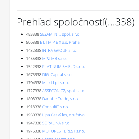
Prehľad spoločností
(...
338
)
483338
SEZAM INT., spol. s r.o.
506338
E L I M P E X a.s. Praha
1432338
INTRA GROUP s.r.o.
1455338
MPZ MB s.r.o.
1542338
PLATINUM SHIELD s.r.o.
1675338
DIGI Capital s.r.o.
1704338
M i k i l p i s.r.o.
1727338
ASSECON CZ, spol. s r.o.
1808338
Danube Trade, s.r.o.
1918338
ConsultIT s.r.o.
1930338
Lípa Český les, družstvo
1947338
SORALINA s.r.o.
1976338
MOTOREST BŘEST s.r.o.