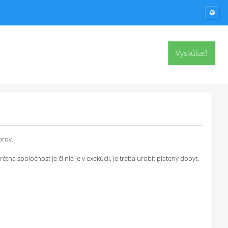
Vyskúšať!
orov.
a spoločnosť je či nie je v exekúcii, je treba urobiť platený dopyt.