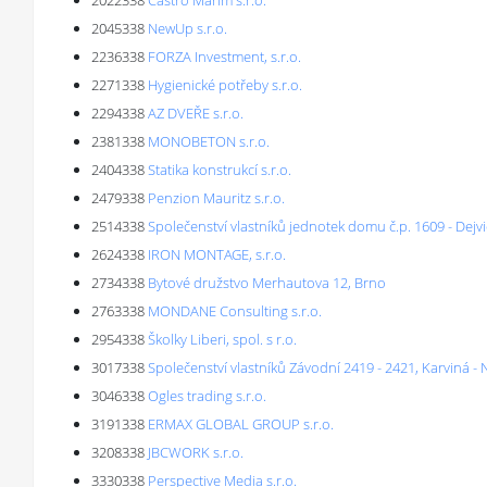
2022338
Castro Marim s.r.o.
2045338
NewUp s.r.o.
2236338
FORZA Investment, s.r.o.
2271338
Hygienické potřeby s.r.o.
2294338
AZ DVEŘE s.r.o.
2381338
MONOBETON s.r.o.
2404338
Statika konstrukcí s.r.o.
2479338
Penzion Mauritz s.r.o.
2514338
Společenství vlastníků jednotek domu č.p. 1609 - Dejv
2624338
IRON MONTAGE, s.r.o.
2734338
Bytové družstvo Merhautova 12, Brno
2763338
MONDANE Consulting s.r.o.
2954338
Školky Liberi, spol. s r.o.
3017338
Společenství vlastníků Závodní 2419 - 2421, Karviná -
3046338
Ogles trading s.r.o.
3191338
ERMAX GLOBAL GROUP s.r.o.
3208338
JBCWORK s.r.o.
3330338
Perspective Media s.r.o.