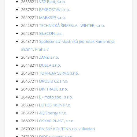
26353211
VSP Rent, s.r.o.
26373211
BEKROSTAV s.r.o.
26402211
MARKSYS s.r.o.
26425211
TECHNICKÁ ŘEMESLA - WINTER, s.r.o.
26428211
SILECON, a.s.
26431211
Společenství vlastníků jednotek Kamenická
35/811, Praha 7
26434211
ZANZI s.r.o.
26448211
DUSLA s.r.o.
26454211
TOM-CAR SERVIS s.r.o.
26457211
DROSID CZ s.r.o.
26483211
DIN TRADE s.r.o.
26492211
E - moto spol. s r.o.
26509211
LOTOS Kolín s.r.o.
26512211
AQ Energy s.r.o.
26697211
OSKAR PLAST, s.r.o.
26703211
RAJSKÝ KOUTEK s.r.o. v likvidaci
26712211
DIOS systems, s.r.o.