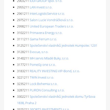
2903211
IDDI GROUP spol. s r.o.
2955211
LAN invest s.r.o.
2961211
InterLogisticService s.r.o.
2975211
Salon Lucie Vondráčková s.r.o.
2998211
United European Traders s.r.o.
3102211
Primavera Energy s.r.o.
3111211
Gama Ferrum s.r.o.
3125211
Společenství vlastníků jednotek Humpolec 1231
3128211
Evocue, s.r.o.
3140211
MH servis Mladé Buky, s.r.o.
3177211
PomeGy one s.r.o.
3183211
REALITY INVESTING VIP-Bond, s.r.o.
3221211
TWIN Invest s.r.o.
3235211
Lock Bohemia s.r.o.
3287211
PLIRON Consulting s.r.o.
3302211
Společenství vlastníků jednotek domu Tyršova
1838, Praha 2
3325211
SPORTS INVESTMENTS s.r.o.