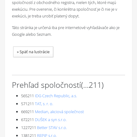
spoločností z obchodného registra, nielen tých, ktoré majú
exekúciu. Pre overenie, či konkrétna spoločnosť je či nie je v
exekúcii, je treba urobiť platený dopyt.
Táto stránka je určená iba pre internetové vyhľadávače ako je
Google alebo Seznam.
»
Späť na lustrácie
Prehľad spoločností
(...
211
)
565211
IDG Czech Republic, a.s.
571211
TAT, s. r. o.
669211
Median, akciová společnost
672211
DUŠEK a syn s.r.o.
1227211
Better STAV s.r.o.
1381211
REPIP s.r.o.