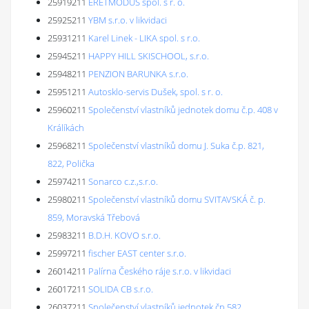
25919211
ERETMODUS spol. s r. o.
25925211
YBM s.r.o. v likvidaci
25931211
Karel Linek - LIKA spol. s r.o.
25945211
HAPPY HILL SKISCHOOL, s.r.o.
25948211
PENZION BARUNKA s.r.o.
25951211
Autosklo-servis Dušek, spol. s r. o.
25960211
Společenství vlastníků jednotek domu č.p. 408 v
Králíkách
25968211
Společenství vlastníků domu J. Suka č.p. 821,
822, Polička
25974211
Sonarco c.z.,s.r.o.
25980211
Společenství vlastníků domu SVITAVSKÁ č. p.
859, Moravská Třebová
25983211
B.D.H. KOVO s.r.o.
25997211
fischer EAST center s.r.o.
26014211
Palírna Českého ráje s.r.o. v likvidaci
26017211
SOLIDA CB s.r.o.
26037211
Společenství vlastníků jednotek čp.582