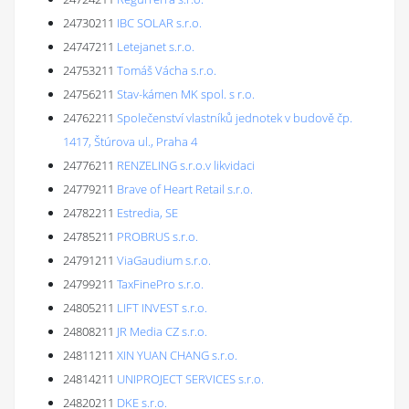
24730211
IBC SOLAR s.r.o.
24747211
Letejanet s.r.o.
24753211
Tomáš Vácha s.r.o.
24756211
Stav-kámen MK spol. s r.o.
24762211
Společenství vlastníků jednotek v budově čp.
1417, Štúrova ul., Praha 4
24776211
RENZELING s.r.o.v likvidaci
24779211
Brave of Heart Retail s.r.o.
24782211
Estredia, SE
24785211
PROBRUS s.r.o.
24791211
ViaGaudium s.r.o.
24799211
TaxFinePro s.r.o.
24805211
LIFT INVEST s.r.o.
24808211
JR Media CZ s.r.o.
24811211
XIN YUAN CHANG s.r.o.
24814211
UNIPROJECT SERVICES s.r.o.
24820211
DKE s.r.o.