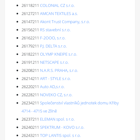
26118211
COLONIAL CZ s.r.o.
26127211
AMCAN TEXTILES a.s.
26147211
Akont Trust Company, s.r.o.
26156211
RS stavební s.r.o.
26162211
F-2OOO, s.r.o.
26179211
P.J. DELTA s.r.o.
26182211
OLYMP KNEIPE s.r.o.
26191211
NETSCAPE s.r.o.
26208211
N.A.R.S. PRAHA, s.r.o.
26214211
ART - STYLE s.r.o.
26220211
Auto AD,s.r.o.
26228211
NOVEKO CZ, s.r.o.
26234211
Společenství vlastníků jednotek domu Křiby
4714 - 4715 ve Zlíně
26237211
ELEMAN spol. s r.o.
26240211
SPEKTRUM - KOVO s.r.o.
26243211
TOP LANTIS spol. s r.o.