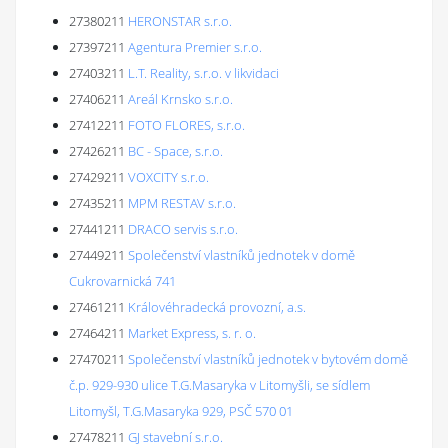
27380211
HERONSTAR s.r.o.
27397211
Agentura Premier s.r.o.
27403211
L.T. Reality, s.r.o. v likvidaci
27406211
Areál Krnsko s.r.o.
27412211
FOTO FLORES, s.r.o.
27426211
BC - Space, s.r.o.
27429211
VOXCITY s.r.o.
27435211
MPM RESTAV s.r.o.
27441211
DRACO servis s.r.o.
27449211
Společenství vlastníků jednotek v domě
Cukrovarnická 741
27461211
Královéhradecká provozní, a.s.
27464211
Market Express, s. r. o.
27470211
Společenství vlastníků jednotek v bytovém domě
č.p. 929-930 ulice T.G.Masaryka v Litomyšli, se sídlem
Litomyšl, T.G.Masaryka 929, PSČ 570 01
27478211
GJ stavební s.r.o.