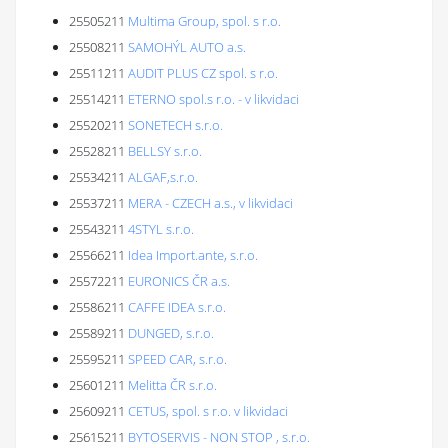
25505211
Multima Group, spol. s r.o.
25508211
SAMOHÝL AUTO a.s.
25511211
AUDIT PLUS CZ spol. s r.o.
25514211
ETERNO spol.s r.o. - v likvidaci
25520211
SONETECH s.r.o.
25528211
BELLSY s.r.o.
25534211
ALGAF,s.r.o.
25537211
MERA - CZECH a.s., v likvidaci
25543211
4STYL s.r.o.
25566211
Idea Import.ante, s.r.o.
25572211
EURONICS ČR a.s.
25586211
CAFFE IDEA s.r.o.
25589211
DUNGED, s.r.o.
25595211
SPEED CAR, s.r.o.
25601211
Melitta ČR s.r.o.
25609211
CETUS, spol. s r.o. v likvidaci
25615211
BYTOSERVIS - NON STOP , s.r.o.