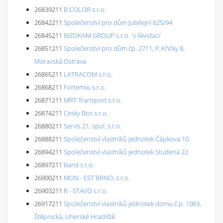
26839211
B COLOR s.r.o.
26842211
Společenství pro dům Jubilejní 625/94
26845211
BIZOKAM GROUP s.r.o. 'v likvidaci'
26851211
Společenství pro dům čp. 2711, P. Křičky 8,
Moravská Ostrava
26865211
LATRACOM s.r.o.
26868211
Fortemix, s.r.o.
26871211
MRT-Transport s.r.o.
26874211
Cesky Bos s.r.o.
26880211
Servis 21, spol. s r.o.
26888211
Společenství vlastníků jednotek Čápkova 10
26894211
Společenství vlastníků jednotek Studená 22
26897211
Barst s.r.o.
26900211
MON - EST BRNO, s.r.o.
26903211
R - STAVO s.r.o.
26917211
Společenství vlastníků jednotek domu č.p. 1083,
Štěpnická, Uherské Hradiště