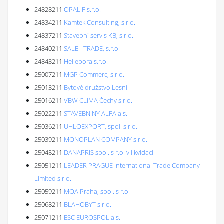
24828211
OPAL.F s.r.o.
24834211
Kamtek Consulting, s.r.o.
24837211
Stavební servis KB, s.r.o.
24840211
SALE - TRADE, s.r.o.
24843211
Hellebora s.r.o.
25007211
MGP Commerc, s.r.o.
25013211
Bytové družstvo Lesní
25016211
VBW CLIMA Čechy s.r.o.
25022211
STAVEBNINY ALFA a.s.
25036211
UHLOEXPORT, spol. s r.o.
25039211
MONOPLAN COMPANY s.r.o.
25045211
DANAPRIS spol. s r.o. v likvidaci
25051211
LEADER PRAGUE International Trade Company
Limited s.r.o.
25059211
MOA Praha, spol. s r.o.
25068211
BLAHOBYT s.r.o.
25071211
ESC EUROSPOL a.s.