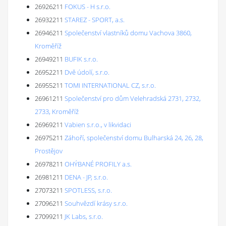
26926211
FOKUS - H s.r.o.
26932211
STAREZ - SPORT, a.s.
26946211
Společenství vlastníků domu Vachova 3860,
Kroměříž
26949211
BUFIK s.r.o.
26952211
Dvě údolí, s.r.o.
26955211
TOMI INTERNATIONAL CZ, s.r.o.
26961211
Společenství pro dům Velehradská 2731, 2732,
2733, Kroměříž
26969211
Vabien s.r.o., v likvidaci
26975211
Záhoří, společenství domu Bulharská 24, 26, 28,
Prostějov
26978211
OHÝBANÉ PROFILY a.s.
26981211
DENA - JP, s.r.o.
27073211
SPOTLESS, s.r.o.
27096211
Souhvězdí krásy s.r.o.
27099211
JK Labs, s.r.o.