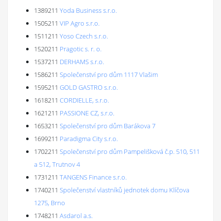
1389211
Yoda Business s.r.o.
1505211
VIP Agro s.r.o.
1511211
Yoso Czech s.r.o.
1520211
Pragotic s. r. o.
1537211
DERHAMS s.r.o.
1586211
Společenství pro dům 1117 Vlašim
1595211
GOLD GASTRO s.r.o.
1618211
CORDIELLE, s.r.o.
1621211
PASSIONE CZ, s.r.o.
1653211
Společenství pro dům Barákova 7
1699211
Paradigma City s.r.o.
1702211
Společenství pro dům Pampelišková č.p. 510, 511
a 512, Trutnov 4
1731211
TANGENS Finance s.r.o.
1740211
Společenství vlastníků jednotek domu Klíčova
1275, Brno
1748211
Asdarol a.s.