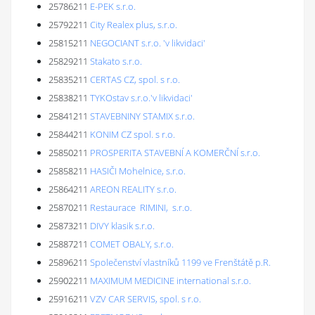
25786211
E-PEK s.r.o.
25792211
City Realex plus, s.r.o.
25815211
NEGOCIANT s.r.o. 'v likvidaci'
25829211
Stakato s.r.o.
25835211
CERTAS CZ, spol. s r.o.
25838211
TYKOstav s.r.o.'v likvidaci'
25841211
STAVEBNINY STAMIX s.r.o.
25844211
KONIM CZ spol. s r.o.
25850211
PROSPERITA STAVEBNÍ A KOMERČNÍ s.r.o.
25858211
HASIČI Mohelnice, s.r.o.
25864211
AREON REALITY s.r.o.
25870211
Restaurace RIMINI, s.r.o.
25873211
DIVY klasik s.r.o.
25887211
COMET OBALY, s.r.o.
25896211
Společenství vlastníků 1199 ve Frenštátě p.R.
25902211
MAXIMUM MEDICINE international s.r.o.
25916211
VZV CAR SERVIS, spol. s r.o.