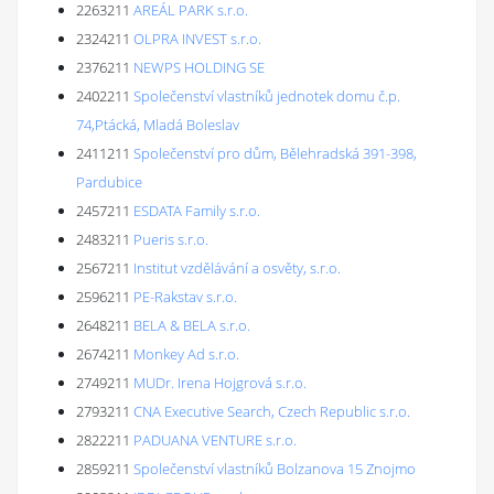
2263211
AREÁL PARK s.r.o.
2324211
OLPRA INVEST s.r.o.
2376211
NEWPS HOLDING SE
2402211
Společenství vlastníků jednotek domu č.p.
74,Ptácká, Mladá Boleslav
2411211
Společenství pro dům, Bělehradská 391-398,
Pardubice
2457211
ESDATA Family s.r.o.
2483211
Pueris s.r.o.
2567211
Institut vzdělávání a osvěty, s.r.o.
2596211
PE-Rakstav s.r.o.
2648211
BELA & BELA s.r.o.
2674211
Monkey Ad s.r.o.
2749211
MUDr. Irena Hojgrová s.r.o.
2793211
CNA Executive Search, Czech Republic s.r.o.
2822211
PADUANA VENTURE s.r.o.
2859211
Společenství vlastníků Bolzanova 15 Znojmo