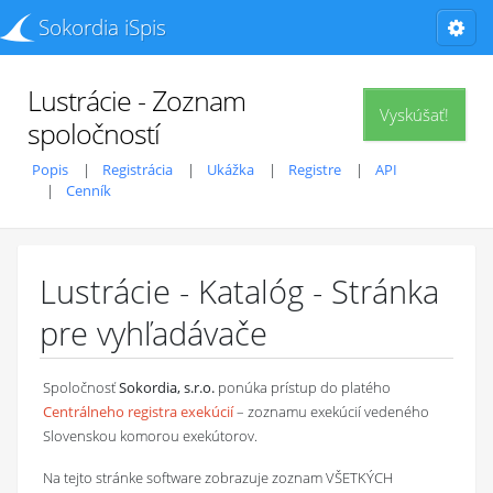
Sokordia iSpis
Lustrácie - Zoznam
Vyskúšať!
spoločností
Popis
Registrácia
Ukážka
Registre
API
Cenník
Lustrácie - Katalóg - Stránka
pre vyhľadávače
Spoločnosť
Sokordia, s.r.o.
ponúka prístup do platého
Centrálneho registra exekúcií
– zoznamu exekúcií vedeného
Slovenskou komorou exekútorov.
Na tejto stránke software zobrazuje zoznam VŠETKÝCH