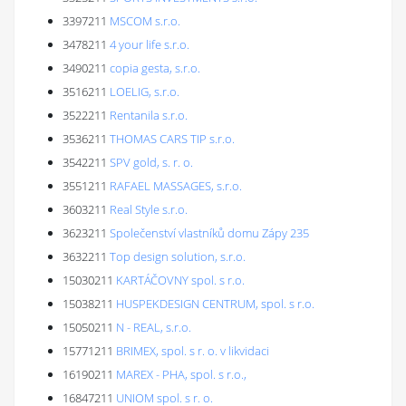
3397211
MSCOM s.r.o.
3478211
4 your life s.r.o.
3490211
copia gesta, s.r.o.
3516211
LOELIG, s.r.o.
3522211
Rentanila s.r.o.
3536211
THOMAS CARS TIP s.r.o.
3542211
SPV gold, s. r. o.
3551211
RAFAEL MASSAGES, s.r.o.
3603211
Real Style s.r.o.
3623211
Společenství vlastníků domu Zápy 235
3632211
Top design solution, s.r.o.
15030211
KARTÁČOVNY spol. s r.o.
15038211
HUSPEKDESIGN CENTRUM, spol. s r.o.
15050211
N - REAL, s.r.o.
15771211
BRIMEX, spol. s r. o. v likvidaci
16190211
MAREX - PHA, spol. s r.o.,
16847211
UNIOM spol. s r. o.