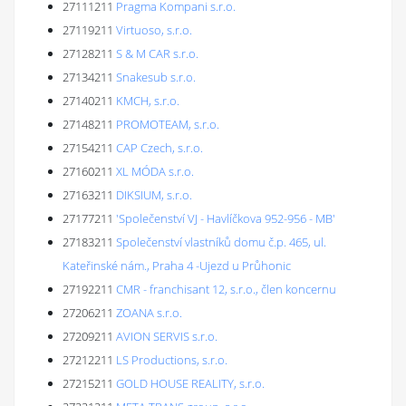
27111211
Pragma Kompani s.r.o.
27119211
Virtuoso, s.r.o.
27128211
S & M CAR s.r.o.
27134211
Snakesub s.r.o.
27140211
KMCH, s.r.o.
27148211
PROMOTEAM, s.r.o.
27154211
CAP Czech, s.r.o.
27160211
XL MÓDA s.r.o.
27163211
DIKSIUM, s.r.o.
27177211
'Společenství VJ - Havlíčkova 952-956 - MB'
27183211
Společenství vlastníků domu č.p. 465, ul.
Kateřinské nám., Praha 4 -Ujezd u Průhonic
27192211
CMR - franchisant 12, s.r.o., člen koncernu
27206211
ZOANA s.r.o.
27209211
AVION SERVIS s.r.o.
27212211
LS Productions, s.r.o.
27215211
GOLD HOUSE REALITY, s.r.o.