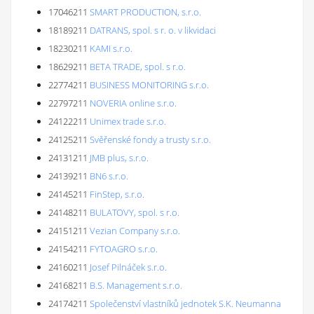
17046211
SMART PRODUCTION, s.r.o.
18189211
DATRANS, spol. s r. o. v likvidaci
18230211
KAMI s.r.o.
18629211
BETA TRADE, spol. s r.o.
22774211
BUSINESS MONITORING s.r.o.
22797211
NOVERIA online s.r.o.
24122211
Unimex trade s.r.o.
24125211
Svěřenské fondy a trusty s.r.o.
24131211
JMB plus, s.r.o.
24139211
BN6 s.r.o.
24145211
FinStep, s.r.o.
24148211
BULATOVY, spol. s r.o.
24151211
Vezian Company s.r.o.
24154211
FYTOAGRO s.r.o.
24160211
Josef Pilnáček s.r.o.
24168211
B.S. Management s.r.o.
24174211
Společenství vlastníků jednotek S.K. Neumanna