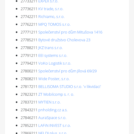
27733211
EXPEX s.r.o.
27736211
KV trade, s.r.o.
27742211
Richiamo, s.r.o.
27762211
MPQ TOMOS s.r.o.
27771211
Společenství pro dům Mitušova 1416
27785211
Bytové družstvo Cholevova 23
27788211
JKZ trans s.r.o.
27791211
EEI systems s.r.o.
27794211
VoKo Logistik s.r.o.
27800211
Společenství pro dům Jílová 69/29
27808211
Wide Poster, s.r.o.
27817211
BELLISOMA STUDIO s.r.o. 'v likvidaci'
27823211
ZT Mobilcomp s. r. o.
27837211
MYTIEN s.r.o.
27843211
pnholding.cz a.s.
27846211
AuraSpace s.r.o.
27852211
LAFiN INVEST s.r.o.
27869211
NELDI plus, s.r.o.