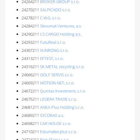
24264211
BROKER GROUP s.r.o.
24270211
SALPICADO s.r.o.
24278211
C.W.G. s.r.o.
24284211
Slevomat Ventures, a.s.
24290211
CS CARGO Holding a.s.
24293211
FutuReal s.r.o.
24307211
XUNRONG s.r.o.
24313211
EFTEST, s.r.o.
24316211
SK METAL recycling s.r.o.
24666211
GOLF SERVIS s.r.o.
24669211
MOTION-NET, s.r.o.
24672211
Quintas Investment, s.r.o.
24675211
LEGERA TRADE s.r.o.
24681211
ANKA Plus Holding s.r.o.
24689211
SYCORAX a.s.
24698211
CAR HOUSE s.r.o.
24710211
Estumatex plus s.r.o.
24724211
RegulTerra s.r.o.