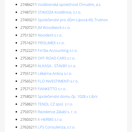
27484211
Vodárenská společnost Chrudim, a.s.
27487211
STAVOZA Kostěnice, s.r.o.
27493211
Společenství pro dům Lípová 69, Trutnov
27507211
JM Woodwork s.r.o.
27513211
Novident s.r.o.
27516211
PROLIMEX s.r.o.
27522211
FinTax Accounting s.r.o.
27536211
OFF-ROAD CARS s.r.o.
27545211
ALKASA - STAVBY s.r.o.
27551211
Lékárna Antica s.r.o.
27565211
FLO INVESTIMENTI s.r.o.
27571211
FIANKETTO s.r.o.
27580211
Společenství domu čp. 1028 v Libni
27588211
TENOL CZ spol. s r.o.
27597211
Rezidence Zálabí s. r. o.
27603211
K-HERBIS s.r.o.
27626211
LPS Consulenza, s.r.o.