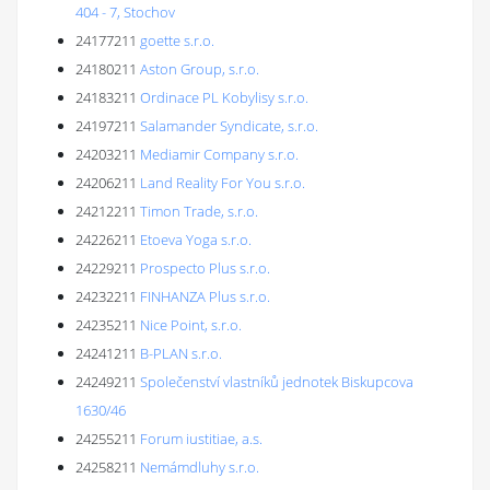
404 - 7, Stochov
24177211
goette s.r.o.
24180211
Aston Group, s.r.o.
24183211
Ordinace PL Kobylisy s.r.o.
24197211
Salamander Syndicate, s.r.o.
24203211
Mediamir Company s.r.o.
24206211
Land Reality For You s.r.o.
24212211
Timon Trade, s.r.o.
24226211
Etoeva Yoga s.r.o.
24229211
Prospecto Plus s.r.o.
24232211
FINHANZA Plus s.r.o.
24235211
Nice Point, s.r.o.
24241211
B-PLAN s.r.o.
24249211
Společenství vlastníků jednotek Biskupcova
1630/46
24255211
Forum iustitiae, a.s.
24258211
Nemámdluhy s.r.o.