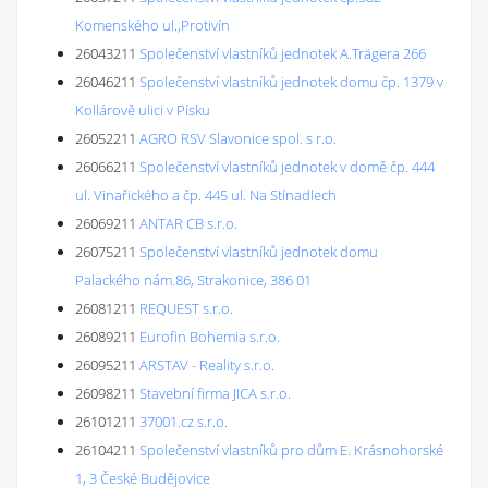
Komenského ul.,Protivín
26043211
Společenství vlastníků jednotek A.Trägera 266
26046211
Společenství vlastníků jednotek domu čp. 1379 v
Kollárově ulici v Písku
26052211
AGRO RSV Slavonice spol. s r.o.
26066211
Společenství vlastníků jednotek v domě čp. 444
ul. Vinařického a čp. 445 ul. Na Stínadlech
26069211
ANTAR CB s.r.o.
26075211
Společenství vlastníků jednotek domu
Palackého nám.86, Strakonice, 386 01
26081211
REQUEST s.r.o.
26089211
Eurofin Bohemia s.r.o.
26095211
ARSTAV - Reality s.r.o.
26098211
Stavební firma JICA s.r.o.
26101211
37001.cz s.r.o.
26104211
Společenství vlastníků pro dům E. Krásnohorské
1, 3 České Budějovice