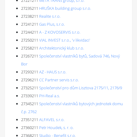
27221211
META TRANS group, s.r.o.
27235211
HRUŠKA building group s.r.o.
27238211
Realite s.r.o.
27241211
Gas Plus, s.r.o.
27244211
A - Z KOVOSERVIS s.r.o.
27250211
VIAL INVEST s.r.o., 'v likvidaci'
27258211
Architektonický klub s.r.o.
27267211
Společenství vlastníků bytů, Sadová 746, Nový
Bor
27293211
AZ - HAUS s.r.o.
27296211
CC Partner servis s.r.o.
27325211
Společenství pro dům Lisztova 2175/11, 2176/9
27339211
PH-Real a.s.
27345211
Společenství vlastníků bytových jednotek domu
č.p. 2762
27351211
ALFAVEL s.r.o.
27360211
Petr Houdek, s. r. o.
27368211
Studio - Benefit s.r.o.