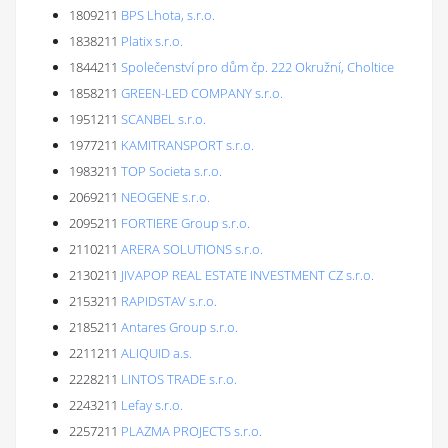
1809211
BPS Lhota, s.r.o.
1838211
Platix s.r.o.
1844211
Společenství pro dům čp. 222 Okružní, Choltice
1858211
GREEN-LED COMPANY s.r.o.
1951211
SCANBEL s.r.o.
1977211
KAMITRANSPORT s.r.o.
1983211
TOP Societa s.r.o.
2069211
NEOGENE s.r.o.
2095211
FORTIERE Group s.r.o.
2110211
ARERA SOLUTIONS s.r.o.
2130211
JIVAPOP REAL ESTATE INVESTMENT CZ s.r.o.
2153211
RAPIDSTAV s.r.o.
2185211
Antares Group s.r.o.
2211211
ALIQUID a.s.
2228211
LINTOS TRADE s.r.o.
2243211
Lefay s.r.o.
2257211
PLAZMA PROJECTS s.r.o.