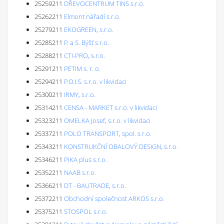
25259211
DŘEVOCENTRUM TINS s.r.o.
25262211
Elmont nářadí s.r.o.
25279211
EKOGREEN, s.r.o.
25285211
P. a S. Býšť s.r.o.
25288211
CTI-PRO, s.r.o.
25291211
PETIM s. r. o.
25294211
P.O.I.S. s.r.o. v likvidaci
25300211
IRMY, s.r.o.
25314211
CENSA - MARKET s.r.o. v likvidaci
25323211
OMELKA Josef, s.r.o. v likvidaci
25337211
POLO TRANSPORT, spol. s r.o.
25343211
KONSTRUKČNÍ OBALOVÝ DESIGN, s.r.o.
25346211
PIKA plus s.r.o.
25352211
NAAB s.r.o.
25366211
DT - BAUTRADE, s.r.o.
25372211
Obchodní společnost ARKOS s.r.o.
25375211
STOSPOL s.r.o.