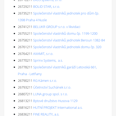
26729211
BOLID STAR, s.r.o.
26735211
Společenství vlastníků jednotek pro dům čp.
1398 Praha 4 Nusle
26741211
BELUKR GROUP s.r.o. v likvidaci
26755211
Společenství vlastníků domu čp. 1199-1200
26758211
Společenství vlastníků jednotek Beroun 1382-84
26761211
Společenství vlastníků jednotek domu čp. 320
26764211
AXAMIT, s.r.o.
26770211
Sprinx Systems, a.s.
26778211
Společenství vlastníků garáží Letovská 661,
Praha - Letňany
26790211
RG Kámen s.r.o.
26793211
Účetnictví Suchánek s.r.o.
26807211
LUNA group spol. s r.o.
26813211
Bytové družstvo Husova 1129
26816211
HUTNÍ PROJEKT International a.s.
26836211
FINE REALITY, a.s.