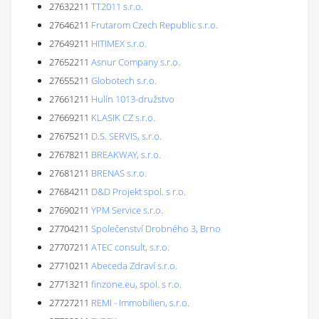
27632211
TT2011 s.r.o.
27646211
Frutarom Czech Republic s.r.o.
27649211
HITIMEX s.r.o.
27652211
Asnur Company s.r.o.
27655211
Globotech s.r.o.
27661211
Hulín 1013-družstvo
27669211
KLASIK CZ s.r.o.
27675211
D.S. SERVIS, s.r.o.
27678211
BREAKWAY, s.r.o.
27681211
BRENAS s.r.o.
27684211
D&D Projekt spol. s r.o.
27690211
YPM Service s.r.o.
27704211
Společenství Drobného 3, Brno
27707211
ATEC consult, s.r.o.
27710211
Abeceda Zdraví s.r.o.
27713211
finzone.eu, spol. s r.o.
27727211
REMI - Immobilien, s.r.o.