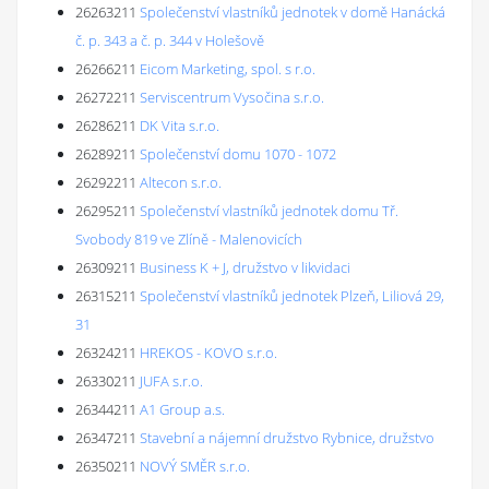
26263211
Společenství vlastníků jednotek v domě Hanácká
č. p. 343 a č. p. 344 v Holešově
26266211
Eicom Marketing, spol. s r.o.
26272211
Serviscentrum Vysočina s.r.o.
26286211
DK Vita s.r.o.
26289211
Společenství domu 1070 - 1072
26292211
Altecon s.r.o.
26295211
Společenství vlastníků jednotek domu Tř.
Svobody 819 ve Zlíně - Malenovicích
26309211
Business K + J, družstvo v likvidaci
26315211
Společenství vlastníků jednotek Plzeň, Liliová 29,
31
26324211
HREKOS - KOVO s.r.o.
26330211
JUFA s.r.o.
26344211
A1 Group a.s.
26347211
Stavební a nájemní družstvo Rybnice, družstvo
26350211
NOVÝ SMĚR s.r.o.