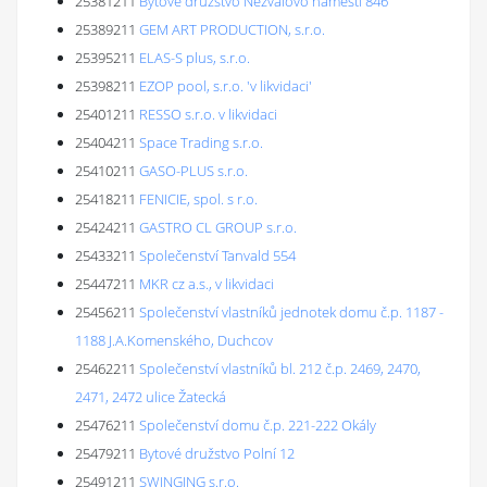
25381211
Bytové družstvo Nezvalovo náměstí 846
25389211
GEM ART PRODUCTION, s.r.o.
25395211
ELAS-S plus, s.r.o.
25398211
EZOP pool, s.r.o. 'v likvidaci'
25401211
RESSO s.r.o. v likvidaci
25404211
Space Trading s.r.o.
25410211
GASO-PLUS s.r.o.
25418211
FENICIE, spol. s r.o.
25424211
GASTRO CL GROUP s.r.o.
25433211
Společenství Tanvald 554
25447211
MKR cz a.s., v likvidaci
25456211
Společenství vlastníků jednotek domu č.p. 1187 -
1188 J.A.Komenského, Duchcov
25462211
Společenství vlastníků bl. 212 č.p. 2469, 2470,
2471, 2472 ulice Žatecká
25476211
Společenství domu č.p. 221-222 Okály
25479211
Bytové družstvo Polní 12
25491211
SWINGING s.r.o.