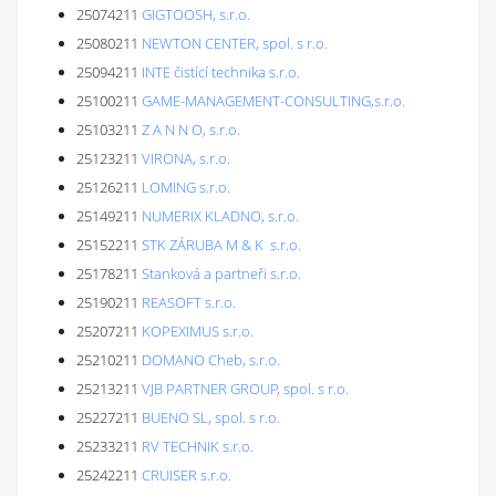
25074211
GIGTOOSH, s.r.o.
25080211
NEWTON CENTER, spol. s r.o.
25094211
INTE čistící technika s.r.o.
25100211
GAME-MANAGEMENT-CONSULTING,s.r.o.
25103211
Z A N N O, s.r.o.
25123211
VIRONA, s.r.o.
25126211
LOMING s.r.o.
25149211
NUMERIX KLADNO, s.r.o.
25152211
STK ZÁRUBA M & K s.r.o.
25178211
Stanková a partneři s.r.o.
25190211
REASOFT s.r.o.
25207211
KOPEXIMUS s.r.o.
25210211
DOMANO Cheb, s.r.o.
25213211
VJB PARTNER GROUP, spol. s r.o.
25227211
BUENO SL, spol. s r.o.
25233211
RV TECHNIK s.r.o.
25242211
CRUISER s.r.o.