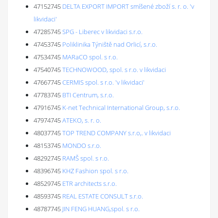
47152745
DELTA EXPORT IMPORT smíšené zboží s. r. o. 'v
likvidaci'
47285745
SPG - Liberec v likvidaci s.r.o.
47453745
Poliklinika Týniště nad Orlicí, s.r.o.
47534745
MARaCO spol. s r.o.
47540745
TECHNOWOOD, spol. s r.o. v likvidaci
47667745
CERMIS spol. s r.o. 'v likvidaci'
47783745
BTI Centrum, s.r.o.
47916745
K-net Technical International Group, s.r.o.
47974745
ATEKO, s. r. o.
48037745
TOP TREND COMPANY s.r.o,. v likvidaci
48153745
MONDO s.r.o.
48292745
RAMŠ spol. s r.o.
48396745
KHZ Fashion spol. s r.o.
48529745
ETR architects s.r.o.
48593745
REAL ESTATE CONSULT s.r.o.
48787745
JIN FENG HUANG,spol. s r.o.