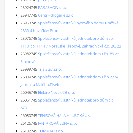
25924745
PARASHOP, s.r.o.
25947745
Centr - drogerie s.r.o.
25953745
Společenství vlastníků bytového domu Pražská
2833-4 Havlíčkův Brod
25976745
Společenství vlastníků jednotek pro dům čp.
1113, čp. 1114 v Moravské Třebové, Zahradnická č.o. 20, 22
25982745
Společenství vlastníků jednotek domu čp. 89 ve
Stárkově
25999745
Tria Stav s.r.o.
26039745
Společenství vlastníků jednotek domu č.p.2274
Jaromíra Malého,Písek
26045745
Elektro Novák CB s.r.o.
26051745
Společenství vlastníků jednotek pro dům č.p.
673
26080745
TENISOVÁ HALA HLUBOKÁ a.s.
26126745
JANTAROVÁ LUNA s.r.o.
26132745
TOMMAU s.r.o.