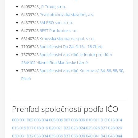
64052745
J.P. Trade, s.r.o.
64509745
První otrokovická stavební, a.s.
64573745
SALERO spol. s r.o.
64793745
BEST Pardubice s.r.o.
65140745
Krnovská škrobárna spol. s r.o.
71006745
Společenství Do Zátiší 16 a 18 Cheb
73732745
Společenství vlastníků jednotek pro dům
234/102 Hlavní třída Mariánské Lázně
75068745
Společenství vlastníků Koterovská 84, 86, 88, 90,
Plzeň
Prehľad spoločností podľa IČO
000
001
002
003
004
005
006
007
008
009
010
011
012
013
014
015
016
017
018
019
020
021
022
023
024
025
026
027
028
029
030
031
032
033
034
035
036
037
038
039
040
041
042
043
044