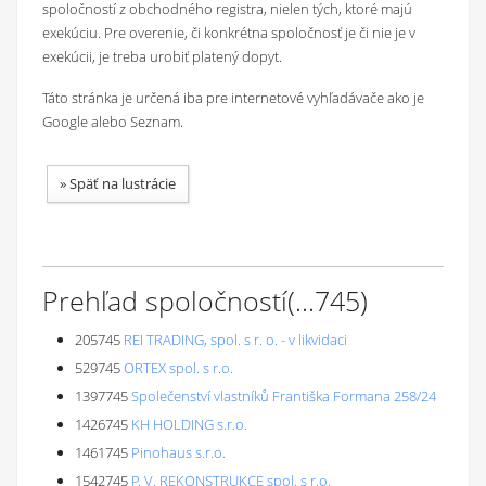
spoločností z obchodného registra, nielen tých, ktoré majú
exekúciu. Pre overenie, či konkrétna spoločnosť je či nie je v
exekúcii, je treba urobiť platený dopyt.
Táto stránka je určená iba pre internetové vyhľadávače ako je
Google alebo Seznam.
»
Späť na lustrácie
Prehľad spoločností
(...
745
)
205745
REI TRADING, spol. s r. o. - v likvidaci
529745
ORTEX spol. s r.o.
1397745
Společenství vlastníků Františka Formana 258/24
1426745
KH HOLDING s.r.o.
1461745
Pinohaus s.r.o.
1542745
P. V. REKONSTRUKCE spol. s r.o.