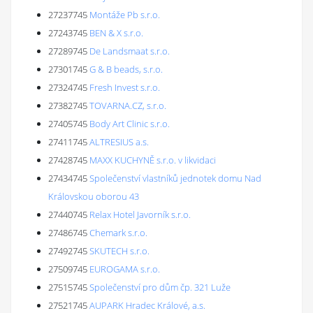
27237745
Montáže Pb s.r.o.
27243745
BEN & X s.r.o.
27289745
De Landsmaat s.r.o.
27301745
G & B beads, s.r.o.
27324745
Fresh Invest s.r.o.
27382745
TOVARNA.CZ, s.r.o.
27405745
Body Art Clinic s.r.o.
27411745
ALTRESIUS a.s.
27428745
MAXX KUCHYNĚ s.r.o. v likvidaci
27434745
Společenství vlastníků jednotek domu Nad
Královskou oborou 43
27440745
Relax Hotel Javorník s.r.o.
27486745
Chemark s.r.o.
27492745
SKUTECH s.r.o.
27509745
EUROGAMA s.r.o.
27515745
Společenství pro dům čp. 321 Luže
27521745
AUPARK Hradec Králové, a.s.