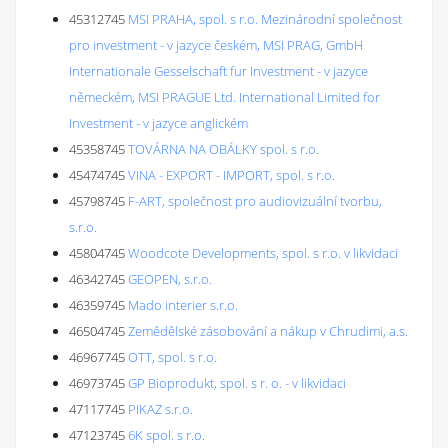
45312745
MSI PRAHA, spol. s r.o. Mezinárodní společnost
pro investment - v jazyce českém, MSI PRAG, GmbH
Internationale Gesselschaft fur Investment - v jazyce
německém, MSI PRAGUE Ltd. International Limited for
Investment - v jazyce anglickém
45358745
TOVÁRNA NA OBÁLKY spol. s r.o.
45474745
VINA - EXPORT - IMPORT, spol. s r.o.
45798745
F-ART, společnost pro audiovizuální tvorbu,
s.r.o.
45804745
Woodcote Developments, spol. s r.o. v likvidaci
46342745
GEOPEN, s.r.o.
46359745
Mado interier s.r.o.
46504745
Zemědělské zásobování a nákup v Chrudimi, a.s.
46967745
OTT, spol. s r.o.
46973745
GP Bioprodukt, spol. s r. o. - v likvidaci
47117745
PIKAZ s.r.o.
47123745
6K spol. s r.o.