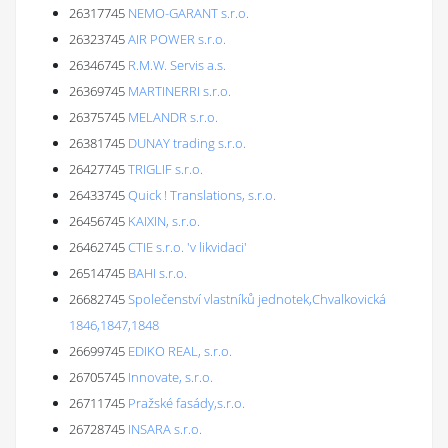
26317745
NEMO-GARANT s.r.o.
26323745
AIR POWER s.r.o.
26346745
R.M.W. Servis a.s.
26369745
MARTINERRI s.r.o.
26375745
MELANDR s.r.o.
26381745
DUNAY trading s.r.o.
26427745
TRIGLIF s.r.o.
26433745
Quick ! Translations, s.r.o.
26456745
KAIXIN, s.r.o.
26462745
CTIE s.r.o. 'v likvidaci'
26514745
BAHI s.r.o.
26682745
Společenství vlastníků jednotek,Chvalkovická
1846,1847,1848
26699745
EDIKO REAL, s.r.o.
26705745
Innovate, s.r.o.
26711745
Pražské fasády,s.r.o.
26728745
INSARA s.r.o.