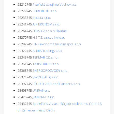
25212745
Plzeňská strojírna Vochov, a.s.
25229745
FORCREDIT s.r.o.
25235745
inkasta s.r.o.
25241745
AIR EKONOM s.r.o.
25264745
HIOS-CZ s.r.o. v likvidaci
25270745
H.S.T.Z. s.r.o. v likvidaci
25287745
FIN - ekonom Chrudim spol. s r.o.
25322745
AURIA Trading, s.r.o.
25345745
TEKMAR CZ, s.r.o.
25351745
TAXIS ORION s.r.o.
25368745
ENERGOROZVODY s.r.o.
25374745
V-PODLAHY, s.r.o.
25397745
STUDIO 2001 and Partners, s.r.o.
25403745
UNIPAN a.s.
25426745
J-KNORRE s.r.o.
25432745
Společenství vlastníků jednotek domu čp. 1113,
ul. Zámecká, město Děčín