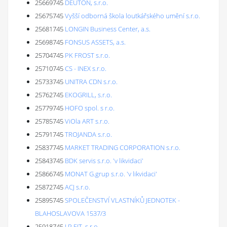
25669745
DEUTON, s.r.o.
25675745
Vyšší odborná škola loutkářského umění s.r.o.
25681745
LONGIN Business Center, a.s.
25698745
FONSUS ASSETS, a.s.
25704745
PK FROST s.r.o.
25710745
CS - INEX s.r.o.
25733745
UNITRA CDN s.r.o.
25762745
EKOGRILL, s.r.o.
25779745
HOFO spol. s r.o.
25785745
ViOla ART s.r.o.
25791745
TROJANDA s.r.o.
25837745
MARKET TRADING CORPORATION s.r.o.
25843745
BDK servis s.r.o. 'v likvidaci'
25866745
MONAT G.grup s.r.o. 'v likvidaci'
25872745
ACJ s.r.o.
25895745
SPOLEČENSTVÍ VLASTNÍKŮ JEDNOTEK -
BLAHOSLAVOVA 1537/3
25918745
J P FIT, s.r.o.