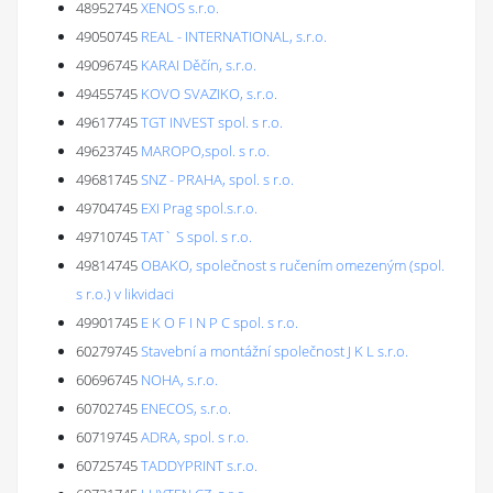
48952745
XENOS s.r.o.
49050745
REAL - INTERNATIONAL, s.r.o.
49096745
KARAI Děčín, s.r.o.
49455745
KOVO SVAZIKO, s.r.o.
49617745
TGT INVEST spol. s r.o.
49623745
MAROPO,spol. s r.o.
49681745
SNZ - PRAHA, spol. s r.o.
49704745
EXI Prag spol.s.r.o.
49710745
TAT` S spol. s r.o.
49814745
OBAKO, společnost s ručením omezeným (spol.
s r.o.) v likvidaci
49901745
E K O F I N P C spol. s r.o.
60279745
Stavební a montážní společnost J K L s.r.o.
60696745
NOHA, s.r.o.
60702745
ENECOS, s.r.o.
60719745
ADRA, spol. s r.o.
60725745
TADDYPRINT s.r.o.