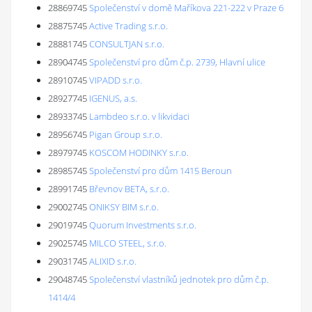
28869745
Společenství v domě Maříkova 221-222 v Praze 6
28875745
Active Trading s.r.o.
28881745
CONSULTJAN s.r.o.
28904745
Společenství pro dům č.p. 2739, Hlavní ulice
28910745
VIPADD s.r.o.
28927745
IGENUS, a.s.
28933745
Lambdeo s.r.o. v likvidaci
28956745
Pigan Group s.r.o.
28979745
KOSCOM HODINKY s.r.o.
28985745
Společenství pro dům 1415 Beroun
28991745
Břevnov BETA, s.r.o.
29002745
ONIKSY BIM s.r.o.
29019745
Quorum Investments s.r.o.
29025745
MILCO STEEL, s.r.o.
29031745
ALIXID s.r.o.
29048745
Společenství vlastníků jednotek pro dům č.p.
1414/4