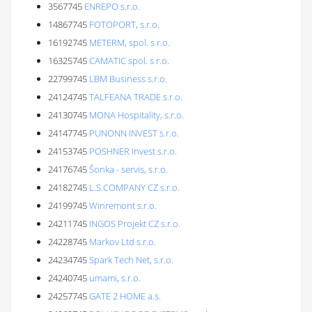
3567745
ENREPO s.r.o.
14867745
FOTOPORT, s.r.o.
16192745
METERM, spol. s r.o.
16325745
CAMATIC spol. s r.o.
22799745
LBM Business s.r.o.
24124745
TALFEANA TRADE s.r.o.
24130745
MONA Hospitality, s.r.o.
24147745
PUNONN INVEST s.r.o.
24153745
POSHNER Invest s.r.o.
24176745
Šonka - servis, s.r.o.
24182745
L.S.COMPANY CZ s.r.o.
24199745
Winremont s.r.o.
24211745
INGOS Projekt CZ s.r.o.
24228745
Markov Ltd s.r.o.
24234745
Spark Tech Net, s.r.o.
24240745
umami, s.r.o.
24257745
GATE 2 HOME a.s.