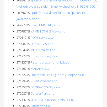
26954745
Společenství vlastníků jednotek pro dům v Brně,
Vychodilova 8, se sídlem Brno, Vychodilova 8, PSČ 616 00
26960745
Společenství vlastníků domu čp. 408,409
Javorová Slavičín
26977745
STAVEBNICE RD, s.r.o.
27075745
KAMENICTVÍ Šilivský s.r.o.
27081745
POPE servis s.r.o.
27098745
LUN SERVIS s.r.o.
27104745
MITAN reality s.r.o.
27127745
bnt consulting, s.r.o.
27133745
Ristona plus s.r.o. 'v likvidaci'
27156745
MADAPA s.r.o.
27162745
Oberbank Leasing Inprox Znojmo s.r.o.
27179745
PB-elektroserv,s.r.o.
27185745
DROPAX TRADE, s.r.o.
27208745
Cortina Park s.r.o.
27214745
LK ŠARM INTERNATIONAL s.r.o.
27220745
Sofyscon s.r.o.