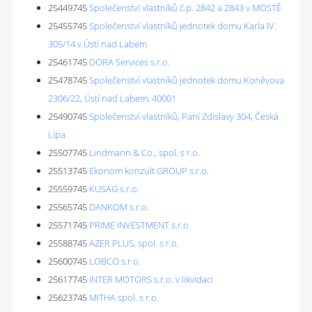
25449745
Společenství vlastníků č.p. 2842 a 2843 v MOSTĚ
25455745
Společenství vlastníků jednotek domu Karla IV.
305/14 v Ústí nad Labem
25461745
DORA Services s.r.o.
25478745
Společenství vlastníků jednotek domu Koněvova
2306/22, Ústí nad Labem, 40001
25490745
Společenství vlastníků, Paní Zdislavy 304, Česká
Lípa
25507745
Lindmann & Co., spol. s r.o.
25513745
Ekonom konzult GROUP s.r.o.
25559745
KUSAG s.r.o.
25565745
DANKOM s.r.o.
25571745
PRIME INVESTMENT s.r.o.
25588745
AZER PLUS, spol. s r.o.
25600745
LOBCO s.r.o.
25617745
INTER MOTORS s.r.o. v likvidaci
25623745
MITHA spol. s r.o.