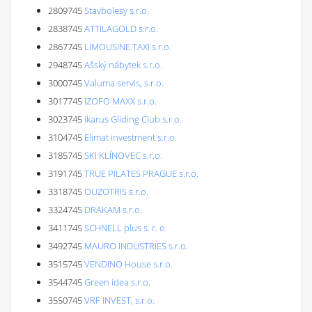
2809745
Stavbolesy s.r.o.
2838745
ATTILAGOLD s.r.o.
2867745
LIMOUSINE TAXI s.r.o.
2948745
Ašský nábytek s.r.o.
3000745
Valuma servis, s.r.o.
3017745
IZOFO MAXX s.r.o.
3023745
Ikarus Gliding Club s.r.o.
3104745
Elimat investment s.r.o.
3185745
SKI KLÍNOVEC s.r.o.
3191745
TRUE PILATES PRAGUE s.r.o.
3318745
OUZOTRIS s.r.o.
3324745
DRAKAM s.r.o.
3411745
SCHNELL plus s. r. o.
3492745
MAURO INDUSTRIES s.r.o.
3515745
VENDINO House s.r.o.
3544745
Green idea s.r.o.
3550745
VRF INVEST, s.r.o.