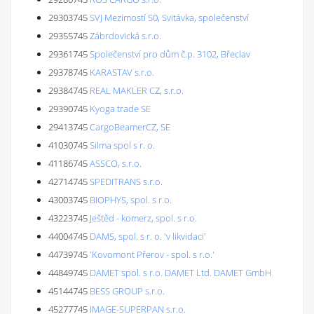
29303745
SVJ Mezimostí 50, Svitávka, společenství
29355745
Zábrdovická s.r.o.
29361745
Společenství pro dům č.p. 3102, Břeclav
29378745
KARASTAV s.r.o.
29384745
REAL MAKLER CZ, s.r.o.
29390745
Kyoga trade SE
29413745
CargoBeamerCZ, SE
41030745
Silma spol s r. o.
41186745
ASSCO, s.r.o.
42714745
SPEDITRANS s.r.o.
43003745
BIOPHYS, spol. s r.o.
43223745
Ještěd - komerz, spol. s r.o.
44004745
DAMS, spol. s r. o. 'v likvidaci'
44739745
'Kovomont Přerov - spol. s r.o.'
44849745
DAMET spol. s r.o. DAMET Ltd. DAMET GmbH
45144745
BESS GROUP s.r.o.
45277745
IMAGE-SUPERPAN s.r.o.