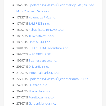
1675745
Společenství vlastníků jednotek č.p. 787,788 Sad
Míru, Zruč nad Sázavou
1733745
Kolumbus PM, s.r.o.
1779745
SAM REST s.r.o.
1820745
Rehabilitace ŘÍHOVÁ s.r.o.
1837745
TENZA Invest, s.r.o.
1895745
DAM & SIM s.r.o.
1918745
CHURCHLINE adventure s.r.o.
1976745
WRC GROUP, SE
1999745
Business space s.r.o.
2080745
Diligentia s.r.o.
2155745
Industrial Park CK s.r.o.
2271745
Společenství vlastníků jednotek domu 1167
2491745
D - zero s. r. o.
2624745
Ithaca State s.r.o.
2740745
Furetto gama s.r.o.
2786745
GardenMarket s.r.o.