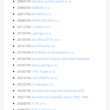
29054745
meridian solární park II s.r.o.
29060745
MARDÍN s.r.o.
29077745
BUTMAR s.r.o.
29083745
ŘÁNEK DECOR s.r.o.
29112745
U DUBU, s.r.o.
29129745
Lapengo s.r.o.
29135745
ZALVEX LOTTO, s.r.o.
29141745
EuroPharma, a.s.
29158745
RCR léčebná rehabilitace s.r.o.
29164745
Společenství Tyršova 302 Velká Hleďsebe
29187745
Gold Leasing s.r.o.
29193745
Y.P.N. Trade s.r.o.
29216745
LIGA VENETA s.r.o.
29222745
LP staving s.r.o.
29239745
Společenství vlastníků Jezerůvky 2228
29251745
Společenství vlastníků domu 1585, 1586
29268745
TUTA s.r.o.
29280745
ROS CARGO s.r.o.