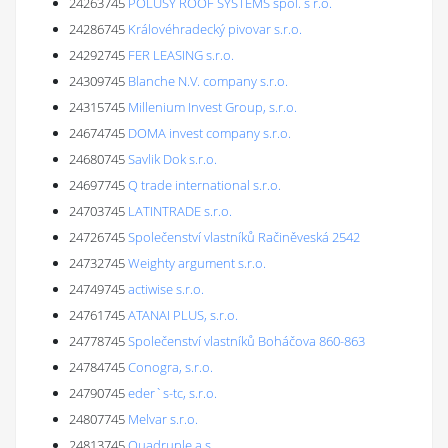
24263745
POLUSY ROOF SYSTEMS spol. s r.o.
24286745
Královéhradecký pivovar s.r.o.
24292745
FER LEASING s.r.o.
24309745
Blanche N.V. company s.r.o.
24315745
Millenium Invest Group, s.r.o.
24674745
DOMA invest company s.r.o.
24680745
Savlik Dok s.r.o.
24697745
Q trade international s.r.o.
24703745
LATINTRADE s.r.o.
24726745
Společenství vlastníků Račiněveská 2542
24732745
Weighty argument s.r.o.
24749745
actiwise s.r.o.
24761745
ATANAI PLUS, s.r.o.
24778745
Společenství vlastníků Boháčova 860-863
24784745
Conogra, s.r.o.
24790745
eder`s-tc, s.r.o.
24807745
Melvar s.r.o.
24813745
Quadruple a.s.