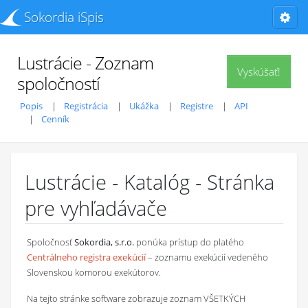
Sokordia iSpis
Lustrácie - Zoznam
Vyskúšať!
spoločností
Popis
Registrácia
Ukážka
Registre
API
Cenník
Lustrácie - Katalóg - Stránka
pre vyhľadávače
Spoločnosť
Sokordia, s.r.o.
ponúka prístup do platého
Centrálneho registra exekúcií
– zoznamu exekúcií vedeného
Slovenskou komorou exekútorov.
Na tejto stránke software zobrazuje zoznam VŠETKÝCH