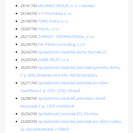
26161745
MILAMED GROUP, s.r.o. v likvidaci
26184745
V.P. Procházka s.r.o.
26190745
TORIS Praha s.r.o.
26207745
PACAL, s.r.o.
26213745
ZURRICH - INTERNATIONAL, s.r.o.
26236745
Per Partes Consulting, s.r.o.
26242745
Společenství vlastníků domu Dvorská 22
26259745
AMBR TRUST s.r.o.
26265745
Společenství vlastníků jednotek bytového domu
č. p. 839, Zámecká ulice 839, 768 05 Koryčany
26271745
Společenství vlastníků jednotek pro dům
Havlíčkova č. p. 2731, 2732 v Jihlavě
26288745
Společenství vlastníků jednotek v domě
Novosady č. p. 1357 v Holešově
26294745
Společenství Lesnická 472, Plumlov
26300745
Společenství vlastníků jednotek pro dům J.Haška
čp. 642,643,644,645 v Třebíči