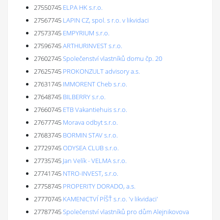
27550745
ELPA HK s.r.o.
27567745
LAPIN CZ, spol. s r.o. v likvidaci
27573745
EMPYRIUM s.r.o.
27596745
ARTHURINVEST s.r.o.
27602745
Společenství vlastníků domu čp. 20
27625745
PROKONZULT advisory a.s.
27631745
IMMORENT Cheb s.r.o.
27648745
BILBERRY s.r.o.
27660745
ETB Vakantiehuis s.r.o.
27677745
Morava odbyt s.r.o.
27683745
BORMIN STAV s.r.o.
27729745
ODYSEA CLUB s.r.o.
27735745
Jan Velík - VELMA s.r.o.
27741745
NTRO-INVEST, s.r.o.
27758745
PROPERITY DORADO, a.s.
27770745
KAMENICTVÍ PÍŠŤ s.r.o. 'v likvidaci'
27787745
Společenství vlastníků pro dům Alejnikovova