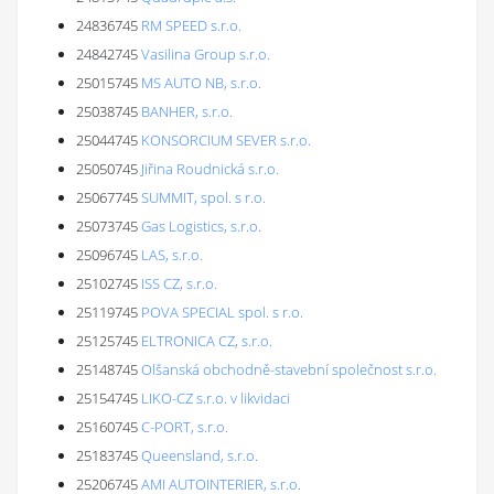
24836745
RM SPEED s.r.o.
24842745
Vasilina Group s.r.o.
25015745
MS AUTO NB, s.r.o.
25038745
BANHER, s.r.o.
25044745
KONSORCIUM SEVER s.r.o.
25050745
Jiřina Roudnická s.r.o.
25067745
SUMMIT, spol. s r.o.
25073745
Gas Logistics, s.r.o.
25096745
LAS, s.r.o.
25102745
ISS CZ, s.r.o.
25119745
POVA SPECIAL spol. s r.o.
25125745
ELTRONICA CZ, s.r.o.
25148745
Olšanská obchodně-stavební společnost s.r.o.
25154745
LIKO-CZ s.r.o. v likvidaci
25160745
C-PORT, s.r.o.
25183745
Queensland, s.r.o.
25206745
AMI AUTOINTERIER, s.r.o.