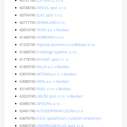
60731745
LUYTEN CZ, s.r.o.
60748745
DAKOS, spol. s r.o.
60754745
SLAT, spol. s r.o.
60777745
DENIMLAND s.r.o.
60916745
TEVEX a.s. v likvidaci
61460745
HOBBYMAX s.r.o.
61535745
Teplická sportovní a vzdělávací s.r.o.
61680745
ProDesign systems ,s.r.o.
61778745
EKAUNT, spol. s r. o.
61859745
SALUS a.s. v likvidaci
63074745
METIMAX,s.r.o. v likvidaci
63080745
ORIN, a.s. 'v likvidaci'
63149745
RINEL s.r.o. v likvidaci
63323745
LIBUŠE spol. s r.o. 'v likvidaci'
63485745
SIPOSAN, s.r.o.
63491745
AUTODOPRAVA LECIÁN s.r.o.
63676745
D.G.D. společnost s ručením omezeným
63983745
UNIVERSUM PLUS, spol. s r.o.