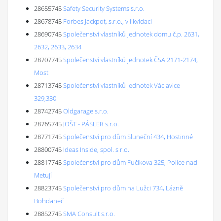
28655745
Safety Security Systems s.r.o.
28678745
Forbes Jackpot, s.r.o., v likvidaci
28690745
Společenství vlastníků jednotek domu č.p. 2631,
2632, 2633, 2634
28707745
Společenství vlastníků jednotek ČSA 2171-2174,
Most
28713745
Společenství vlastníků jednotek Václavice
329,330
28742745
Oldgarage s.r.o.
28765745
JOŠT - PÁSLER s.r.o.
28771745
Společenství pro dům Sluneční 434, Hostinné
28800745
Ideas Inside, spol. s r.o.
28817745
Společenství pro dům Fučíkova 325, Police nad
Metují
28823745
Společenství pro dům na Lužci 734, Lázně
Bohdaneč
28852745
SMA Consult s.r.o.