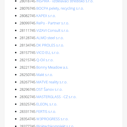
28018745
INSPIRA - vzdělávací středisko s.r.o.
28076745
BOCPA pelety, recycling s.r.o.
28082745
KAPEX s.r.o.
28099745
RePo - Partner s.r.o.
28111745
VIZAVI Consult s.r.o.
28128745
ALMO steel s.r.o.
28134745
DK PROLES s.r.o.
28157745
VICO EU, s.r.o.
28215745
Q-Oil s.r.o.
28221745
Bonny Meadow a.s.
28250745
Makt s.r.o.
28267745
MATVE reality s.r.o.
28296745
DST Šanov s.r.o.
28302745
MASTERGLASS - CZ s.r.o.
28325745
ELEON, s.r.o.
28331745
FERTIS s.r.o.
28354745
W3PROGRESS s.r.o.
28377745
Bloktechkomplekt s.r.o.