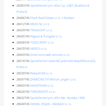
28383745
Společenství pro dům č.p. 2387, Budilova 8,
Praha 8
28406745
Plzeň Real Estate s.r.o. v likvidaci
28412745
MAAS NL s.r.o.
28429745
TRASKONT s.r.o.
28435745
Regoal & Pungate s.r.o.
28458745
TODO RENT s.r.o.
28470745
NEROS s.r.o.
28493745
Smarcoms web services s.r.o.
28516745
Společenství vlastníků jednotek Mejstříkova 625,
Praha 4
28539745
RepasAntik s.r.o.
28597745
ZÁMEČNICTVÍ Michal Langer s.r.o.
28603745
NANOTEAM s.r.o.
28626745
TOROINVEST s.r.o.
28632745
Společenství pro dům Mjr. Nováka 1308
28649745
DANIEL ROJAN - Mediální s.r.o.