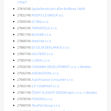
1754/7
27816745
Společenství pro dům Božkova 144/9
27822745
ROOFS.CZ GROUP a.s.
27839745
SC Bílá s.r.o.
27845745
TERRAPOLIS s.r.o.
27851745
BUDGER s.r.o.
27868745
MaxFred s.r.o.
27880745
ID-CELNÍ DEKLARACE s.r.o.
27897745
KALITERO s.r.o.
27903745
LUSIEN, s.r.o.
27926745
CARAMBA DEVELOPMENT s.r.o. v likvidaci
27932745
ASB BASTION, s.r.o.
27949745
AutoFinance Consumer s.r.o.
27955745
S.P. COMPANY s.r.o.
27961745
ČESKÝ VLASOVÝ DESIGN spol. s r.o., v likvidaci
27978745
FONODIS s.r.o.
27990745
TaLePet Group s.r.o.