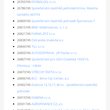
26763745
EKOBALOG, s.r.o.
26786745
Společenství vlastníků jednotek Krnov, Maxima
Gorkého 607/74
26809745
Společenství vlastníků jednotek Šponarova 7
26815745
BMA Elektroservis, s. r. o.
26821745
FARMA-ZPZ s.r.o.
26838745
Ostravská znalecká a.s.
26844745
TILL s.r.o.
26850745
AUTODOPRAVA - Jiří Pavlas s.r.o.
26867745
Společenství pro dům Dukelská 1033/15,
Olomouc - město
26873745
STŘECHY ŠNYTA s.r.o.
26896745
BCC - Brno City Center, a.s.
26902745
Dubová 13,15,17, Brno - společenství vlastníků
jednotek
26919745
DABENA s.r.o.
26931745
AGROFINANCE CZ, a.s.