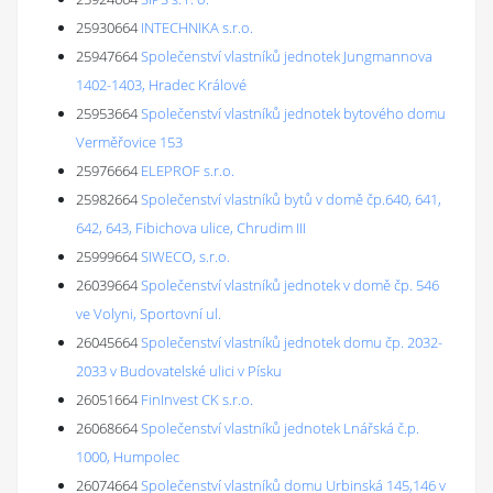
25930664
INTECHNIKA s.r.o.
25947664
Společenství vlastníků jednotek Jungmannova
1402-1403, Hradec Králové
25953664
Společenství vlastníků jednotek bytového domu
Verměřovice 153
25976664
ELEPROF s.r.o.
25982664
Společenství vlastníků bytů v domě čp.640, 641,
642, 643, Fibichova ulice, Chrudim III
25999664
SIWECO, s.r.o.
26039664
Společenství vlastníků jednotek v domě čp. 546
ve Volyni, Sportovní ul.
26045664
Společenství vlastníků jednotek domu čp. 2032-
2033 v Budovatelské ulici v Písku
26051664
FinInvest CK s.r.o.
26068664
Společenství vlastníků jednotek Lnářská č.p.
1000, Humpolec
26074664
Společenství vlastníků domu Urbinská 145,146 v