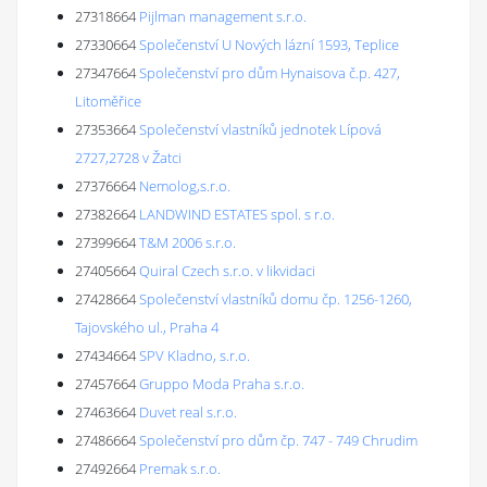
27318664
Pijlman management s.r.o.
27330664
Společenství U Nových lázní 1593, Teplice
27347664
Společenství pro dům Hynaisova č.p. 427,
Litoměřice
27353664
Společenství vlastníků jednotek Lípová
2727,2728 v Žatci
27376664
Nemolog,s.r.o.
27382664
LANDWIND ESTATES spol. s r.o.
27399664
T&M 2006 s.r.o.
27405664
Quiral Czech s.r.o. v likvidaci
27428664
Společenství vlastníků domu čp. 1256-1260,
Tajovského ul., Praha 4
27434664
SPV Kladno, s.r.o.
27457664
Gruppo Moda Praha s.r.o.
27463664
Duvet real s.r.o.
27486664
Společenství pro dům čp. 747 - 749 Chrudim
27492664
Premak s.r.o.