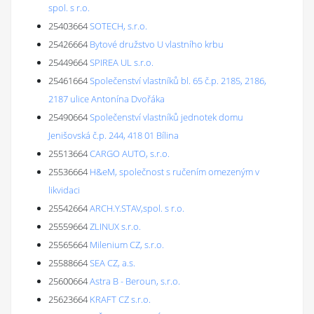
spol. s r.o.
25403664
SOTECH, s.r.o.
25426664
Bytové družstvo U vlastního krbu
25449664
SPIREA UL s.r.o.
25461664
Společenství vlastníků bl. 65 č.p. 2185, 2186,
2187 ulice Antonína Dvořáka
25490664
Společenství vlastníků jednotek domu
Jenišovská č.p. 244, 418 01 Bílina
25513664
CARGO AUTO, s.r.o.
25536664
H&eM, společnost s ručením omezeným v
likvidaci
25542664
ARCH.Y.STAV,spol. s r.o.
25559664
ZLINUX s.r.o.
25565664
Milenium CZ, s.r.o.
25588664
SEA CZ, a.s.
25600664
Astra B - Beroun, s.r.o.
25623664
KRAFT CZ s.r.o.