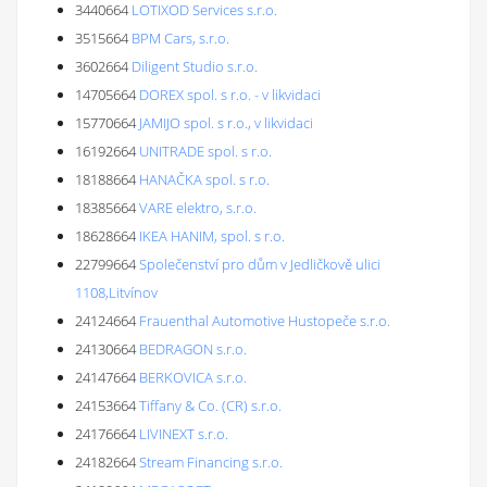
3440664
LOTIXOD Services s.r.o.
3515664
BPM Cars, s.r.o.
3602664
Diligent Studio s.r.o.
14705664
DOREX spol. s r.o. - v likvidaci
15770664
JAMIJO spol. s r.o., v likvidaci
16192664
UNITRADE spol. s r.o.
18188664
HANAČKA spol. s r.o.
18385664
VARE elektro, s.r.o.
18628664
IKEA HANIM, spol. s r.o.
22799664
Společenství pro dům v Jedličkově ulici
1108,Litvínov
24124664
Frauenthal Automotive Hustopeče s.r.o.
24130664
BEDRAGON s.r.o.
24147664
BERKOVICA s.r.o.
24153664
Tiffany & Co. (CR) s.r.o.
24176664
LIVINEXT s.r.o.
24182664
Stream Financing s.r.o.