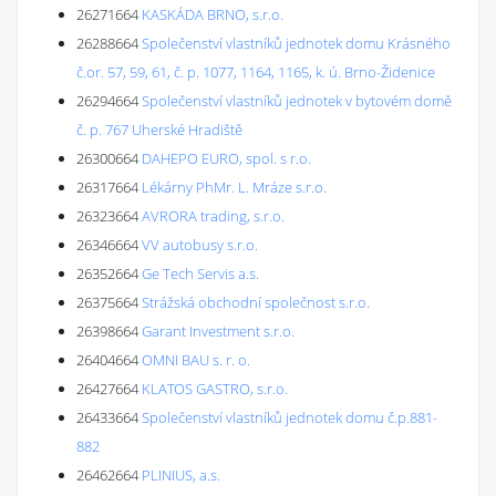
26271664
KASKÁDA BRNO, s.r.o.
26288664
Společenství vlastníků jednotek domu Krásného
č.or. 57, 59, 61, č. p. 1077, 1164, 1165, k. ú. Brno-Židenice
26294664
Společenství vlastníků jednotek v bytovém domě
č. p. 767 Uherské Hradiště
26300664
DAHEPO EURO, spol. s r.o.
26317664
Lékárny PhMr. L. Mráze s.r.o.
26323664
AVRORA trading, s.r.o.
26346664
VV autobusy s.r.o.
26352664
Ge Tech Servis a.s.
26375664
Strážská obchodní společnost s.r.o.
26398664
Garant Investment s.r.o.
26404664
OMNI BAU s. r. o.
26427664
KLATOS GASTRO, s.r.o.
26433664
Společenství vlastníků jednotek domu č.p.881-
882
26462664
PLINIUS, a.s.