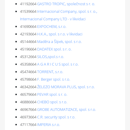
41192664
GASTRO TROPIC, společnost s r. o.
41539664
Internacional Company, spol. s r. o.,
Internacional Company LTD - v likvidaci
41690664
EXPOCHEM, s.r.o.
42193664
H.K.A., spol. s r.o. v likvidaci
45144664
Maděra a Šípek, spol. s r.o.
45196664
DADATEX spol. s r. o.
45312664
SILOS,spol.s r.o.
45358664
A G A R I C U S spol. s r.o.
45474664
TORRENT, s.r.o.
45798664
F. Berger spol. s r.o.
46342664
ŽELEZO MORAVA PLUS, spol. s r.o.
46579664
PEVAR spol. s r. o.
46886664
CHEBO spol. s r.o.
46967664
GROBE AUTOMATIZACE, spol. s r.o.
46973664
C.R. security spol. s r.o.
47117664
IMPERIA s.r.o.