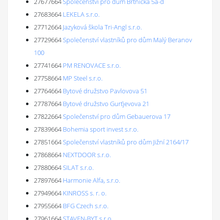
27677664
Společenství pro dům Brtnická 5a-d
27683664
LEKELA s.r.o.
27712664
Jazyková škola Tri-Angl s.r.o.
27729664
Společenství vlastníků pro dům Malý Beranov
100
27741664
PM RENOVACE s.r.o.
27758664
MP Steel s.r.o.
27764664
Bytové družstvo Pavlovova 51
27787664
Bytové družstvo Gurťjevova 21
27822664
Společenství pro dům Gebauerova 17
27839664
Bohemia sport invest s.r.o.
27851664
Společenství vlastníků pro dům Jižní 2164/17
27868664
NEXTDOOR s.r.o.
27880664
SILAT s.r.o.
27897664
Harmonie Alfa, s.r.o.
27949664
KINROSS s. r. o.
27955664
BFG Czech s.r.o.
27961664
STAVEN-BYT s.r.o.