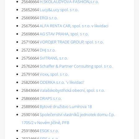
25646664
H.ŠKOLAUDYOVÁ-FASHION,s.r.o.
25652664
Lucy&Lucy spol. s r.o.
25669664
ERGI s.r.o.
25675664
ALFA RENTA CAR, spol. s r.o. v likvidaci
25698664
AG STAV PRAHA, spol. s r.o.
25710664
VOROJER TRADE GROUP, spol. s r.o.
25727664
DHJ s.r.o.
25756664
SVITRANS, s.r.o.
25762664
Schaffer & Partner Consulting spol. s r.o.
25791664
Voxx, spol. s r.o.
25820664
ODERKA s.r.o. 'v likvidaci'
25843664
Valašskobystřická obecní, spol. s r.o.
25866664
DRAPS s.r.o.
25889664
Bytové družstvo Lumírova 18
25901664
Společenství vlastníků jednotek domu č.p.
1705/2 v Novém Jičíně, PFB
25918664
ESGK s.r.o.
25924664
SIPS s. r. o.