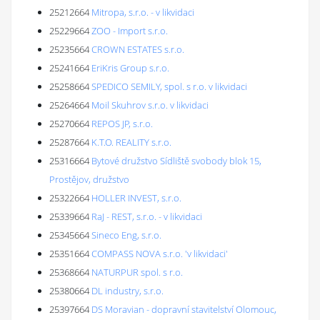
25212664
Mitropa, s.r.o. - v likvidaci
25229664
ZOO - Import s.r.o.
25235664
CROWN ESTATES s.r.o.
25241664
EriKris Group s.r.o.
25258664
SPEDICO SEMILY, spol. s r.o. v likvidaci
25264664
Moil Skuhrov s.r.o. v likvidaci
25270664
REPOS JP, s.r.o.
25287664
K.T.O. REALITY s.r.o.
25316664
Bytové družstvo Sídliště svobody blok 15,
Prostějov, družstvo
25322664
HOLLER INVEST, s.r.o.
25339664
RaJ - REST, s.r.o. - v likvidaci
25345664
Sineco Eng, s.r.o.
25351664
COMPASS NOVA s.r.o. 'v likvidaci'
25368664
NATURPUR spol. s r.o.
25380664
DL industry, s.r.o.
25397664
DS Moravian - dopravní stavitelství Olomouc,