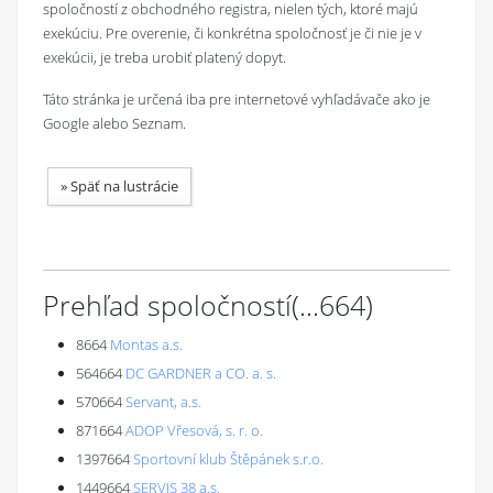
spoločností z obchodného registra, nielen tých, ktoré majú
exekúciu. Pre overenie, či konkrétna spoločnosť je či nie je v
exekúcii, je treba urobiť platený dopyt.
Táto stránka je určená iba pre internetové vyhľadávače ako je
Google alebo Seznam.
»
Späť na lustrácie
Prehľad spoločností
(...
664
)
8664
Montas a.s.
564664
DC GARDNER a CO. a. s.
570664
Servant, a.s.
871664
ADOP Vřesová, s. r. o.
1397664
Sportovní klub Štěpánek s.r.o.
1449664
SERVIS 38 a.s.