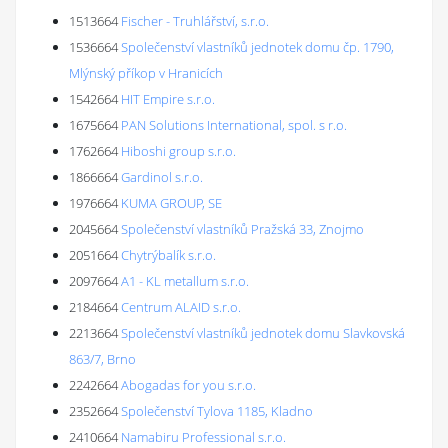
1513664
Fischer - Truhlářství, s.r.o.
1536664
Společenství vlastníků jednotek domu čp. 1790,
Mlýnský příkop v Hranicích
1542664
HIT Empire s.r.o.
1675664
PAN Solutions International, spol. s r.o.
1762664
Hiboshi group s.r.o.
1866664
Gardinol s.r.o.
1976664
KUMA GROUP, SE
2045664
Společenství vlastníků Pražská 33, Znojmo
2051664
Chytrýbalík s.r.o.
2097664
A1 - KL metallum s.r.o.
2184664
Centrum ALAID s.r.o.
2213664
Společenství vlastníků jednotek domu Slavkovská
863/7, Brno
2242664
Abogadas for you s.r.o.
2352664
Společenství Tylova 1185, Kladno
2410664
Namabiru Professional s.r.o.