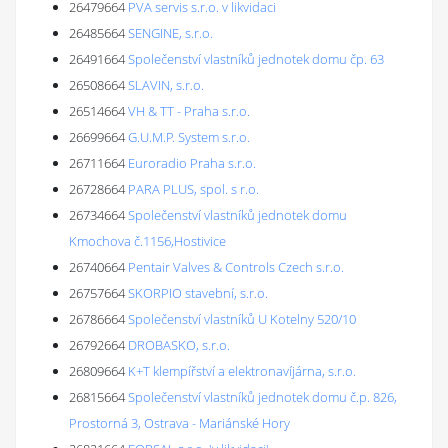
26479664
PVA servis s.r.o. v likvidaci
26485664
SENGINE, s.r.o.
26491664
Společenství vlastníků jednotek domu čp. 63
26508664
SLAVIN, s.r.o.
26514664
VH & TT - Praha s.r.o.
26699664
G.U.M.P. System s.r.o.
26711664
Euroradio Praha s.r.o.
26728664
PARA PLUS, spol. s r.o.
26734664
Společenství vlastníků jednotek domu
Kmochova č.1156,Hostivice
26740664
Pentair Valves & Controls Czech s.r.o.
26757664
SKORPIO stavební, s.r.o.
26786664
Společenství vlastníků U Kotelny 520/10
26792664
DROBASKO, s.r.o.
26809664
K+T klempířství a elektronavíjárna, s.r.o.
26815664
Společenství vlastníků jednotek domu č.p. 826,
Prostorná 3, Ostrava - Mariánské Hory