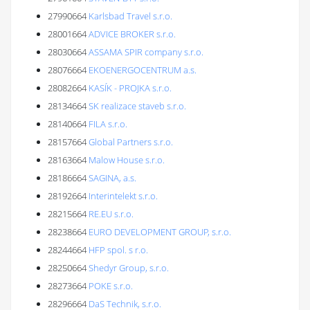
27990664
Karlsbad Travel s.r.o.
28001664
ADVICE BROKER s.r.o.
28030664
ASSAMA SPIR company s.r.o.
28076664
EKOENERGOCENTRUM a.s.
28082664
KASÍK - PROJKA s.r.o.
28134664
SK realizace staveb s.r.o.
28140664
FILA s.r.o.
28157664
Global Partners s.r.o.
28163664
Malow House s.r.o.
28186664
SAGINA, a.s.
28192664
Interintelekt s.r.o.
28215664
RE.EU s.r.o.
28238664
EURO DEVELOPMENT GROUP, s.r.o.
28244664
HFP spol. s r.o.
28250664
Shedyr Group, s.r.o.
28273664
POKE s.r.o.
28296664
DaS Technik, s.r.o.