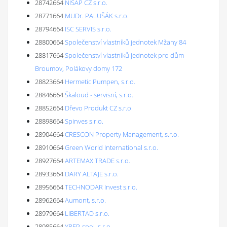
28742664
NISAP CZ s.r.o.
28771664
MUDr. PALUŠÁK s.r.o.
28794664
ISC SERVIS s.r.o.
28800664
Společenství vlastníků jednotek Mžany 84
28817664
Společenství vlastníků jednotek pro dům
Broumov, Polákovy domy 172
28823664
Hermetic Pumpen, s.r.o.
28846664
Škaloud - servisní, s.r.o.
28852664
Dřevo Produkt CZ s.r.o.
28898664
Spinves s.r.o.
28904664
CRESCON Property Management, s.r.o.
28910664
Green World International s.r.o.
28927664
ARTEMAX TRADE s.r.o.
28933664
DARY ALTAJE s.r.o.
28956664
TECHNODAR Invest s.r.o.
28962664
Aumont, s.r.o.
28979664
LIBERTAD s.r.o.
28985664
YREP, spol. s r.o.