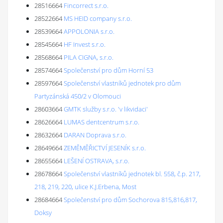
28516664
Fincorrect s.r.o.
28522664
MS HEID company s.r.o.
28539664
APPOLONIA s.r.o.
28545664
HF Invest s.r.o.
28568664
PILA CIGNA, s.r.o.
28574664
Společenství pro dům Horní 53
28597664
Společenství vlastníků jednotek pro dům
Partyzánská 450/2 v Olomouci
28603664
GMTK služby s.r.o. 'v likvidaci'
28626664
LUMAS dentcentrum s.r.o.
28632664
DARAN Doprava s.r.o.
28649664
ZEMĚMĚŘICTVÍ JESENÍK s.r.o.
28655664
LEŠENÍ OSTRAVA, s.r.o.
28678664
Společenství vlastníků jednotek bl. 558, č.p. 217,
218, 219, 220, ulice K.J.Erbena, Most
28684664
Společenství pro dům Sochorova 815,816,817,
Doksy