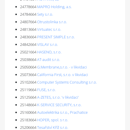
24778664
MAPRO Holding, a.s.
24784664
Sety s.r.o.
24807664
Otrustolinka s.r.o.
24813664
Virtuatec s.r.o.
24836664
PRESENT SIMPLE s.r.o.
24842664
VISLAV s.r.o.
25021664
HASENO, s.r.o.
25038664
AT-audit s.r.o.
25050664
G.Membrane,s.r.o. - v likvidaci
25073664
California First, s.r.o. v likvidaci
25102664
Computer Systems Consulting s.r.o.
25119664
FUSE, s.r.o.
25125664
A-ZETES, s.r.o. 'v likvidaci'
25148664
K-SERVICE SECURITY, s.r.o.
25160664
Autoelektrika s.r.o., Prachatice
25183664
HOPER, spol. s r.o.
25206664
Tesařství Kříž s.r.o.