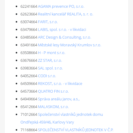
62241664
AGAMA prevence PO, s.r.o.
62623664
Realitní kancelář REALITA, s. r. o.
63074664
FARIT, s.r.o.
63479664
LABIS, spol. s r.o. - v likvidaci
63485664
ARC Design & Consulting, s.r.o.
63491664
Městské lesy Moravský Krumlov s.r.o.
63508664
H - P mont s.r.o.
63676664
ZZ STAR, s.r.o.
63983664
SAL spol. s r.o.
64052664
CODI s.r.o.
64509664
REKOST, s.r.o. - v likvidace
64573664
QUATRO FIN s.r.o.
64949664
Správa areálu Jarov, a.s.,
65412664
MALASKOM, s.r.o.
71012664
Společenství vlastníků jednotek domu
Ondřejská 459/46, Karlovy Vary
71168664
SPOLEČENSTVÍ VLASTNÍKŮ JEDNOTEK V Č.P.