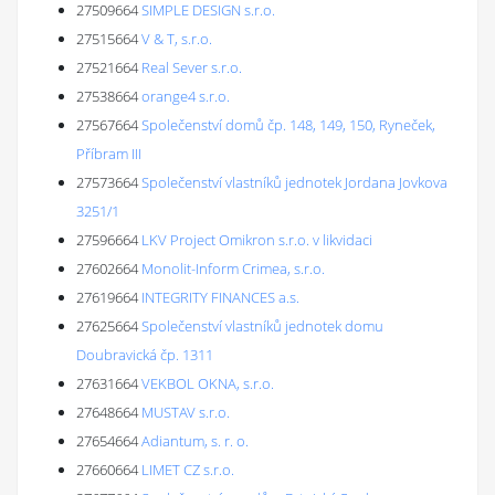
27509664
SIMPLE DESIGN s.r.o.
27515664
V & T, s.r.o.
27521664
Real Sever s.r.o.
27538664
orange4 s.r.o.
27567664
Společenství domů čp. 148, 149, 150, Ryneček,
Příbram III
27573664
Společenství vlastníků jednotek Jordana Jovkova
3251/1
27596664
LKV Project Omikron s.r.o. v likvidaci
27602664
Monolit-Inform Crimea, s.r.o.
27619664
INTEGRITY FINANCES a.s.
27625664
Společenství vlastníků jednotek domu
Doubravická čp. 1311
27631664
VEKBOL OKNA, s.r.o.
27648664
MUSTAV s.r.o.
27654664
Adiantum, s. r. o.
27660664
LIMET CZ s.r.o.