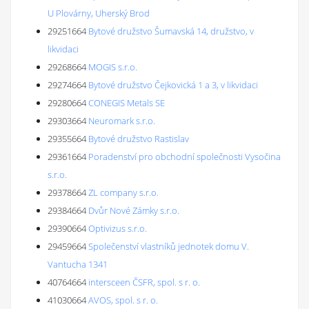
U Plovárny, Uherský Brod
29251664
Bytové družstvo Šumavská 14, družstvo, v
likvidaci
29268664
MOGIS s.r.o.
29274664
Bytové družstvo Čejkovická 1 a 3, v likvidaci
29280664
CONEGIS Metals SE
29303664
Neuromark s.r.o.
29355664
Bytové družstvo Rastislav
29361664
Poradenství pro obchodní společnosti Vysočina
s.r.o.
29378664
ZL company s.r.o.
29384664
Dvůr Nové Zámky s.r.o.
29390664
Optivizus s.r.o.
29459664
Společenství vlastníků jednotek domu V.
Vantucha 1341
40764664
intersceen ČSFR, spol. s r. o.
41030664
AVOS, spol. s r. o.