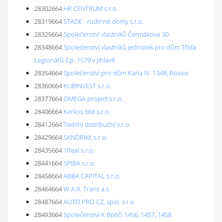
28302664
HR CENTRUM s.r.o.
28319664
STADE - rodinné domy s.r.o.
28325664
Společenství vlastníků Čermákova 30
28348664
Společenství vlastníků jednotek pro dům Třída
Legionářů č.p. 1579 v Jihlavě
28354664
Společenství pro dům Karla IV. 1348, Rosice
28360664
KUBINVEST s.r.o.
28377664
OMEGA project s.r.o.
28406664
Kerkos 666 s.r.o.
28412664
Textilní distribuční s.r.o.
28429664
SANDRIM, s.r.o.
28435664
1Real s.r.o.
28441664
SPIBA s.r.o.
28458664
ABBA CAPITAL s.r.o.
28464664
W.A.R. Trans a.s.
28487664
AUTO PRO CZ, spol. s r.o.
28493664
Společenství K Botiči 1456, 1457, 1458