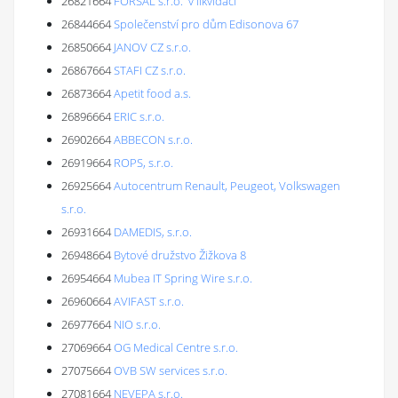
26821664
FORSAL s.r.o. 'v likvidaci'
26844664
Společenství pro dům Edisonova 67
26850664
JANOV CZ s.r.o.
26867664
STAFI CZ s.r.o.
26873664
Apetit food a.s.
26896664
ERIC s.r.o.
26902664
ABBECON s.r.o.
26919664
ROPS, s.r.o.
26925664
Autocentrum Renault, Peugeot, Volkswagen
s.r.o.
26931664
DAMEDIS, s.r.o.
26948664
Bytové družstvo Žižkova 8
26954664
Mubea IT Spring Wire s.r.o.
26960664
AVIFAST s.r.o.
26977664
NIO s.r.o.
27069664
OG Medical Centre s.r.o.
27075664
OVB SW services s.r.o.
27081664
NEVEPA s.r.o.