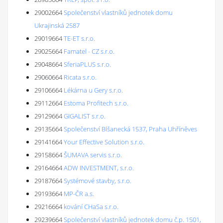
29002664
Společenství vlastníků jednotek domu
Ukrajinská 2587
29019664
TE-ET s.r.o.
29025664
Famatel - CZ s.r.o.
29048664
SferiaPLUS s.r.o.
29060664
Ricata s.r.o.
29106664
Lékárna u Gery s.r.o.
29112664
Estoma Profitech s.r.o.
29129664
GIGALIST s.r.o.
29135664
Společenství Blšanecká 1537, Praha Uhříněves
29141664
Your Effective Solution s.r.o.
29158664
ŠUMAVA servis s.r.o.
29164664
ADW INVESTMENT, s.r.o.
29187664
Systémové stavby, s.r.o.
29193664
MP-ČR a.s.
29216664
kování CHaSa s.r.o.
29239664
Společenství vlastníků jednotek domu č.p. 1501,