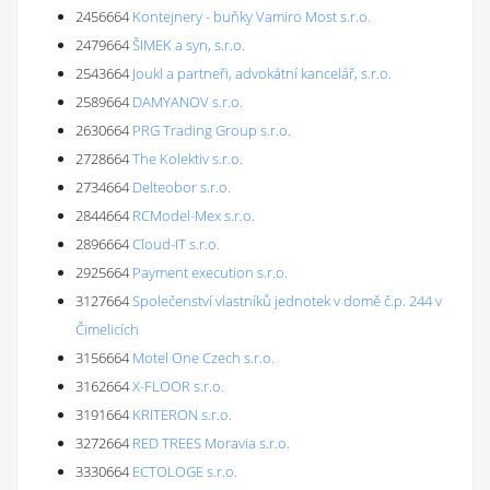
2456664
Kontejnery - buňky Vamiro Most s.r.o.
2479664
ŠIMEK a syn, s.r.o.
2543664
Joukl a partneři, advokátní kancelář, s.r.o.
2589664
DAMYANOV s.r.o.
2630664
PRG Trading Group s.r.o.
2728664
The Kolektiv s.r.o.
2734664
Delteobor s.r.o.
2844664
RCModel-Mex s.r.o.
2896664
Cloud-IT s.r.o.
2925664
Payment execution s.r.o.
3127664
Společenství vlastníků jednotek v domě č.p. 244 v
Čimelicích
3156664
Motel One Czech s.r.o.
3162664
X-FLOOR s.r.o.
3191664
KRITERON s.r.o.
3272664
RED TREES Moravia s.r.o.
3330664
ECTOLOGE s.r.o.