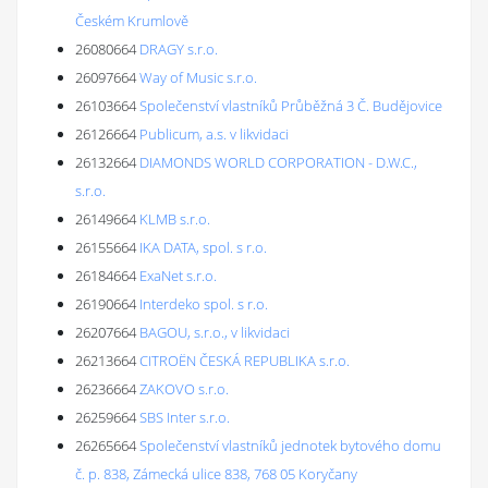
Českém Krumlově
26080664
DRAGY s.r.o.
26097664
Way of Music s.r.o.
26103664
Společenství vlastníků Průběžná 3 Č. Budějovice
26126664
Publicum, a.s. v likvidaci
26132664
DIAMONDS WORLD CORPORATION - D.W.C.,
s.r.o.
26149664
KLMB s.r.o.
26155664
IKA DATA, spol. s r.o.
26184664
ExaNet s.r.o.
26190664
Interdeko spol. s r.o.
26207664
BAGOU, s.r.o., v likvidaci
26213664
CITROËN ČESKÁ REPUBLIKA s.r.o.
26236664
ZAKOVO s.r.o.
26259664
SBS Inter s.r.o.
26265664
Společenství vlastníků jednotek bytového domu
č. p. 838, Zámecká ulice 838, 768 05 Koryčany