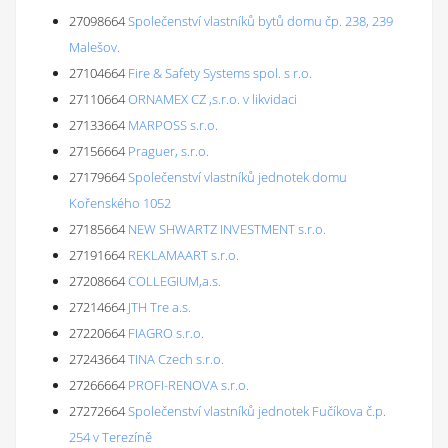
27098664
Společenství vlastníků bytů domu čp. 238, 239
Malešov.
27104664
Fire & Safety Systems spol. s r.o.
27110664
ORNAMEX CZ ,s.r.o. v likvidaci
27133664
MARPOSS s.r.o.
27156664
Praguer, s.r.o.
27179664
Společenství vlastníků jednotek domu
Kořenského 1052
27185664
NEW SHWARTZ INVESTMENT s.r.o.
27191664
REKLAMAART s.r.o.
27208664
COLLEGIUM,a.s.
27214664
JTH Tre a.s.
27220664
FIAGRO s.r.o.
27243664
TINA Czech s.r.o.
27266664
PROFI-RENOVA s.r.o.
27272664
Společenství vlastníků jednotek Fučíkova č.p.
254 v Terezíně