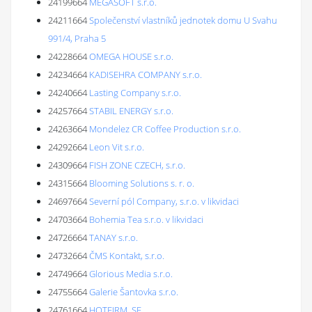
24199664
MEGASOFT s.r.o.
24211664
Společenství vlastníků jednotek domu U Svahu
991/4, Praha 5
24228664
OMEGA HOUSE s.r.o.
24234664
KADISEHRA COMPANY s.r.o.
24240664
Lasting Company s.r.o.
24257664
STABIL ENERGY s.r.o.
24263664
Mondelez CR Coffee Production s.r.o.
24292664
Leon Vit s.r.o.
24309664
FISH ZONE CZECH, s.r.o.
24315664
Blooming Solutions s. r. o.
24697664
Severní pól Company, s.r.o. v likvidaci
24703664
Bohemia Tea s.r.o. v likvidaci
24726664
TANAY s.r.o.
24732664
ČMS Kontakt, s.r.o.
24749664
Glorious Media s.r.o.
24755664
Galerie Šantovka s.r.o.
24761664
HOTFIRM, SE