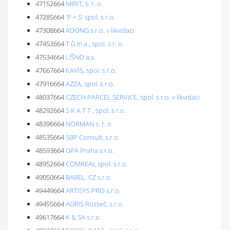
47152664
MIRIT, s. r. o.
47285664
'P + S' spol. s r.o.
47308664
ADONG s.r.o. v likvidaci
47453664
T ů m a , spol. s r. o.
47534664
LÍŠNO a.s.
47667664
KAVIS, spol. s r.o.
47916664
AZZA, spol. s r.o.
48037664
CZECH PARCEL SERVICE, spol. s r.o. v likvidaci
48292664
S K A T T , spol. s r.o.
48396664
NORMAN s. r. o.
48535664
SBP Consult, s.r.o.
48593664
GPA Praha s.r.o.
48952664
COMREAL spol. s r.o.
49050664
BABEL. CZ s.r.o.
49449664
ARTISYS PRO s.r.o.
49455664
AGRIS Rozseč, s.r.o.
49617664
K & SA s.r.o.