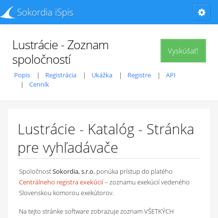
Sokordia iSpis
Lustrácie - Zoznam
Vyskúšať!
spoločností
Popis
Registrácia
Ukážka
Registre
API
Cenník
Lustrácie - Katalóg - Stránka
pre vyhľadávače
Spoločnosť
Sokordia, s.r.o.
ponúka prístup do platého
Centrálneho registra exekúcií
– zoznamu exekúcií vedeného
Slovenskou komorou exekútorov.
Na tejto stránke software zobrazuje zoznam VŠETKÝCH