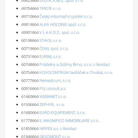
49623664
EXOTA, K.M.S., spol. s r.o.
49704664
TERCIE s.r.o.
49710664
Český informační systém s.r.o.
49814664
ALKA HOLDING spol. s r.o.
49901664
V L A K O Z , spol. s r.o.
60198664
STAVSI, s.r.o.
60719664
ČEWI, spol. s r.o.
60731664
EURIM, s.r.o.
60748664
Prádelny a čistírny Brno, s.r.o. v likvidaci
60754664
KOVOCENTRUM Sedláček a Chvátal, s.r.o.
60777664
Remedicum, s.r.o.
60916664
PVJ consult a.s.
61460664
WEBANET s.r.o.
61506664
ZEPHYR, s.r.o.
61680664
EURO-EQUIPEMENT, s.r.o.
61778664
IL MAGNIFICO IMMOBILIARE s.r.o.
61859664
NIPPEX a.s. v likvidaci
61946664
GESOMONT s.r.o.