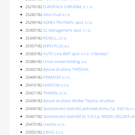
25276182
EUROPACK CHRUDIM, s. r. o.
25282182
Astor trust s.r.o.
25299182
AGNES TRUTNOV, spol. s r.o.
25305182
SC Management, spol. s r.o.
25340182
ROXELL, s.r.o.
25357182
JINPO PLUS a.s.
25363182
AUTO-Line BMT spol. s r.o. 'v likvidaci'
25386182
Union Invest Holding, a.s.
25392182
Bytové družstvo TYRŠOVA
25409182
PRIMATEP s.r.o.
25415182
HARISTAV s.r.o.
25421182
TRAKEN, s.r.o.
25438182
Bytové družstvo Wolker Teplice, družstvo
25444182
Společenství vlastníků jednotek domu č.p. 932/16, v 
25467182
Společenství vlastníků bl. 516 č.p. 850,851,852,853 uli
25473182
creartis s.r.o.
25502182
JUKKA, s.r.o.