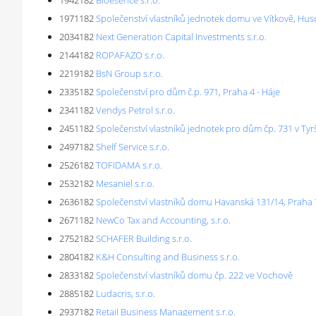
1942182
Bioesence s.r.o.
1971182
Společenství vlastníků jednotek domu ve Vítkově, Hus
2034182
Next Generation Capital Investments s.r.o.
2144182
ROPAFAZO s.r.o.
2219182
BsN Group s.r.o.
2335182
Společenství pro dům č.p. 971, Praha 4 - Háje
2341182
Vendys Petrol s.r.o.
2451182
Společenství vlastníků jednotek pro dům čp. 731 v Tyrš
2497182
Shelf Service s.r.o.
2526182
TOFIDAMA s.r.o.
2532182
Mesaniel s.r.o.
2636182
Společenství vlastníků domu Havanská 131/14, Praha 
2671182
NewCo Tax and Accounting, s.r.o.
2752182
SCHAFER Building s.r.o.
2804182
K&H Consulting and Business s.r.o.
2833182
Společenství vlastníků domu čp. 222 ve Vochově
2885182
Ludacris, s.r.o.
2937182
Retail Business Management s.r.o.