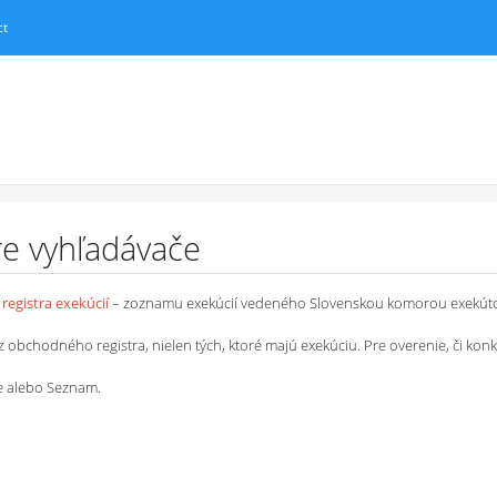
ct
pre vyhľadávače
registra exekúcií
– zoznamu exekúcií vedeného Slovenskou komorou exekút
chodného registra, nielen tých, ktoré majú exekúciu. Pre overenie, či konkrétn
le alebo Seznam.