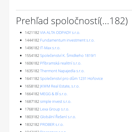
Prehľad spoločností
(...
182
)
1421182
VIA ALTA ODPADY s.r.o.
1444182
Fundamentum investment s.r.o.
1496182
IT-Max s.r.o.
1554182
Společenství K. Šmidkeho 1819/1
1606182
Příbramská realitní s.r.o.
1635182
Thermont Napajedla s.r.o.
1641182
Společenství pro dům 1231 Hořovice
1658182
JKWM Real Estate, s.r.o.
1664182
MEGG & BÍ s.r.o.
1687182
simple invest s.r.o.
1768182
Lexa Group s.r.o.
1803182
Globální Řešení s.r.o.
1832182
PROBER s.r.o.