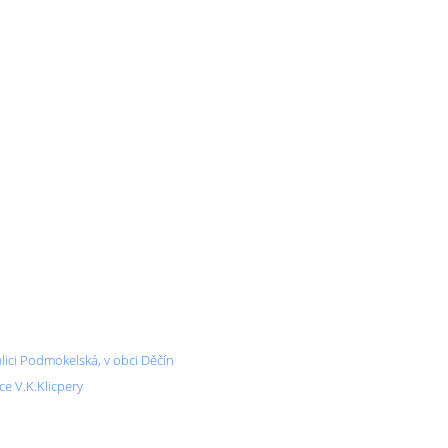
ulici Podmokelská, v obci Děčín
ce V.K.Klicpery