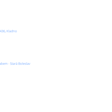
2436, Kladno
abem - Stará Boleslav