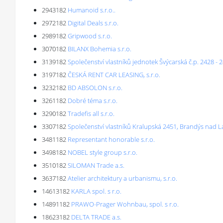
2943182
Humanoid s.r.o..
2972182
Digital Deals s.r.o.
2989182
Gripwood s.r.o.
3070182
BILANX Bohemia s.r.o.
3139182
Společenství vlastníků jednotek Švýcarská č.p. 2428 - 
3197182
ČESKÁ RENT CAR LEASING, s.r.o.
3232182
BD ABSOLON s.r.o.
3261182
Dobré téma s.r.o.
3290182
Tradefis all s.r.o.
3307182
Společenství vlastníků Kralupská 2451, Brandýs nad L
3481182
Representant honorable s.r.o.
3498182
NOBEL style group s.r.o.
3510182
SILOMAN Trade a.s.
3637182
Atelier architektury a urbanismu, s.r.o.
14613182
KARLA spol. s r.o.
14891182
PRAWO-Prager Wohnbau, spol. s r.o.
18623182
DELTA TRADE a.s.