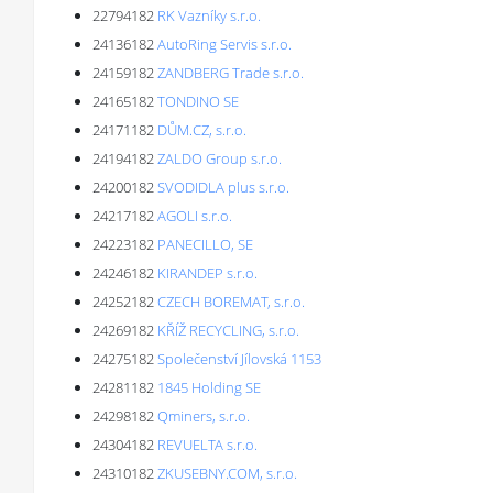
22794182
RK Vazníky s.r.o.
24136182
AutoRing Servis s.r.o.
24159182
ZANDBERG Trade s.r.o.
24165182
TONDINO SE
24171182
DŮM.CZ, s.r.o.
24194182
ZALDO Group s.r.o.
24200182
SVODIDLA plus s.r.o.
24217182
AGOLI s.r.o.
24223182
PANECILLO, SE
24246182
KIRANDEP s.r.o.
24252182
CZECH BOREMAT, s.r.o.
24269182
KŘÍŽ RECYCLING, s.r.o.
24275182
Společenství Jílovská 1153
24281182
1845 Holding SE
24298182
Qminers, s.r.o.
24304182
REVUELTA s.r.o.
24310182
ZKUSEBNY.COM, s.r.o.