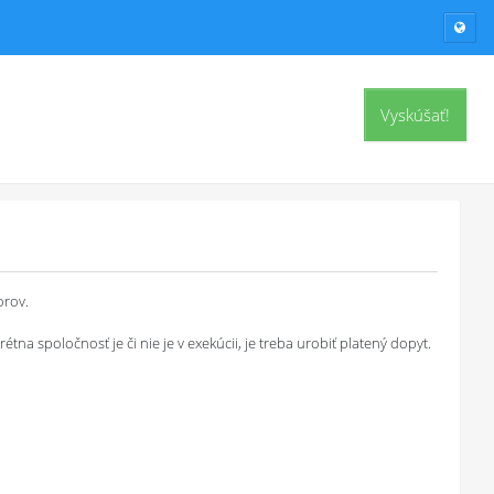
Vyskúšať!
orov.
a spoločnosť je či nie je v exekúcii, je treba urobiť platený dopyt.