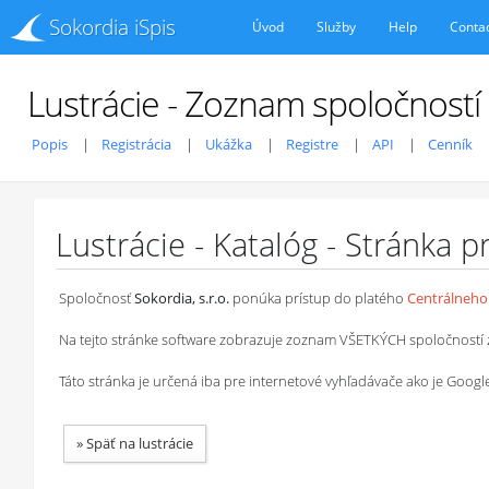
Sokordia iSpis
Úvod
Služby
Help
Conta
Lustrácie - Zoznam spoločností
Popis
Registrácia
Ukážka
Registre
API
Cenník
Lustrácie - Katalóg - Stránka 
Spoločnosť
Sokordia, s.r.o.
ponúka prístup do platého
Centrálneho 
Na tejto stránke software zobrazuje zoznam VŠETKÝCH spoločností z ob
Táto stránka je určená iba pre internetové vyhľadávače ako je Goog
»
Späť na lustrácie