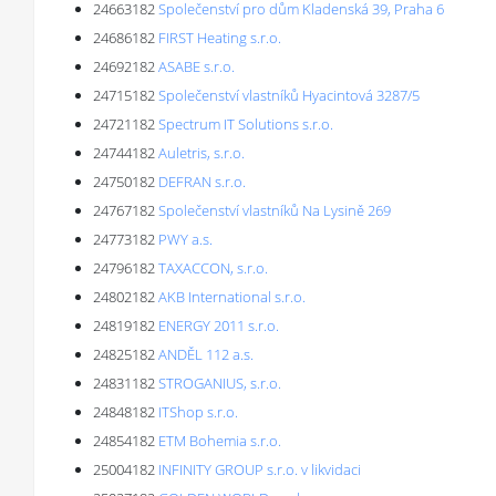
24663182
Společenství pro dům Kladenská 39, Praha 6
24686182
FIRST Heating s.r.o.
24692182
ASABE s.r.o.
24715182
Společenství vlastníků Hyacintová 3287/5
24721182
Spectrum IT Solutions s.r.o.
24744182
Auletris, s.r.o.
24750182
DEFRAN s.r.o.
24767182
Společenství vlastníků Na Lysině 269
24773182
PWY a.s.
24796182
TAXACCON, s.r.o.
24802182
AKB International s.r.o.
24819182
ENERGY 2011 s.r.o.
24825182
ANDĚL 112 a.s.
24831182
STROGANIUS, s.r.o.
24848182
ITShop s.r.o.
24854182
ETM Bohemia s.r.o.
25004182
INFINITY GROUP s.r.o. v likvidaci