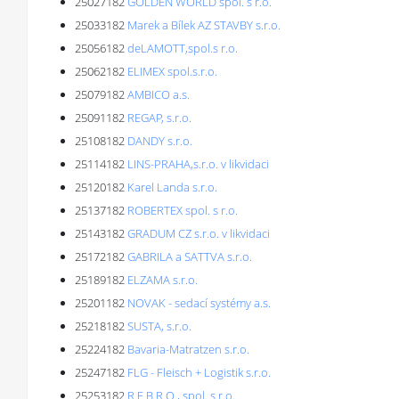
25027182
GOLDEN WORLD spol. s r.o.
25033182
Marek a Bílek AZ STAVBY s.r.o.
25056182
deLAMOTT,spol.s r.o.
25062182
ELIMEX spol.s.r.o.
25079182
AMBICO a.s.
25091182
REGAP, s.r.o.
25108182
DANDY s.r.o.
25114182
LINS-PRAHA,s.r.o. v likvidaci
25120182
Karel Landa s.r.o.
25137182
ROBERTEX spol. s r.o.
25143182
GRADUM CZ s.r.o. v likvidaci
25172182
GABRILA a SATTVA s.r.o.
25189182
ELZAMA s.r.o.
25201182
NOVAK - sedací systémy a.s.
25218182
SUSTA, s.r.o.
25224182
Bavaria-Matratzen s.r.o.
25247182
FLG - Fleisch + Logistik s.r.o.
25253182
R E B R O , spol. s r.o.