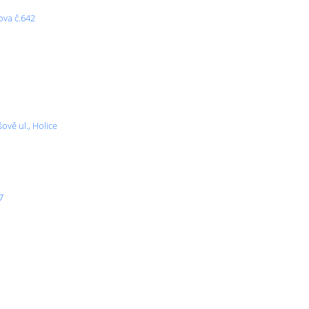
ova č.642
ově ul., Holice
7