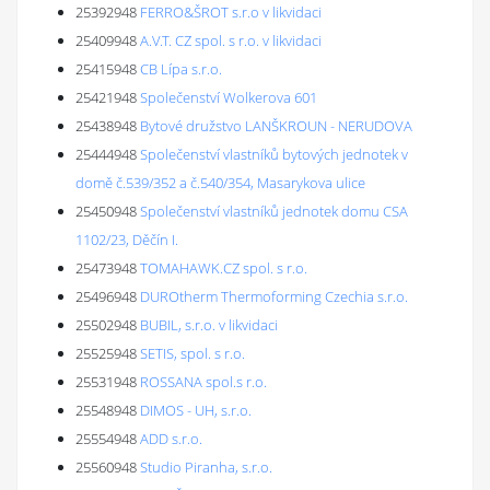
25392948
FERRO&ŠROT s.r.o v likvidaci
25409948
A.V.T. CZ spol. s r.o. v likvidaci
25415948
CB Lípa s.r.o.
25421948
Společenství Wolkerova 601
25438948
Bytové družstvo LANŠKROUN - NERUDOVA
25444948
Společenství vlastníků bytových jednotek v
domě č.539/352 a č.540/354, Masarykova ulice
25450948
Společenství vlastníků jednotek domu CSA
1102/23, Děčín I.
25473948
TOMAHAWK.CZ spol. s r.o.
25496948
DUROtherm Thermoforming Czechia s.r.o.
25502948
BUBIL, s.r.o. v likvidaci
25525948
SETIS, spol. s r.o.
25531948
ROSSANA spol.s r.o.
25548948
DIMOS - UH, s.r.o.
25554948
ADD s.r.o.
25560948
Studio Piranha, s.r.o.