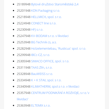
25189948
Bytové družstvo Staroměstská 2,4
25201948
KDN Packaging s.r.o.
25218948
HELLMICH, spol. s r.o.
25224948
CONECT line s.r.o.
25230948
HFJ s.r.o.
25247948
KV-BODAM s.r.o. v likvidaci
25253948
BG Technik cs, a.s.
25282948
Holzelementebau, 'Rusticus' spol. s r.o.
25299948
IBCc-CZ, s.r.o.
25305948
SIMACO OFFICE, spol. s r.o.
25311948
TAAS Zlín, s.r.o.
25328948
BauWEISS s.r.o.
25334948
K + K STAV, spol. s r.o.
25340948
KLIMATHERM, spol.s r.o. v likvidaci
25357948
CENTRUM PODNIKÁNÍ A ROZVOJE, s.r.o.'v
likvidaci'
25363948
ELTEMIX s.r.o.