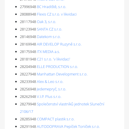
27996948
BC Hradiště, s.r.o.
28088948
Flexis CZ s.r.o. v likvidaci
28117948
Oak 3, s.r.o.
28123948
SANTA CZ s.r.o.
28146948
Datekom s.r.o.
28169948
AIR DEVELOP Ruzyně s.r.o.
28175948
ITX MEDIA a.s.
28181948
C21 s.r.o. 'v likvidaci'
28204948
ELLE PRODUCTION s.r.o.
28227948
Manhattan Development s.r.o.
28233948
Alex & Leo s.r.o.
28256948
Jedemepryč, s.r.o.
28262948
V.I.P. Plus s.r.o.
28279948
Společenství vlastníků jednotek Sluneční
2106/17
28285948
COMPACT plastik s.r.o.
28291948
AUTODOPRAVA Pepíček Toníček s.r.o.