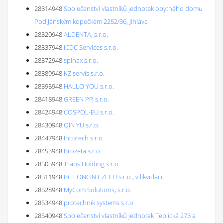
28314948
Společenství vlastníků jednotek obytného domu
Pod Jánským kopečkem 2252/36, Jihlava
28320948
ALDENTA, s.r.o.
28337948
ICDC Services s.r.o.
28372948
spinax s.r.o.
28389948
KZ servis s.r.o.
28395948
HALLO YOU s.r.o.
28418948
GREEN PP, s.r.o.
28424948
COSPOL-EU s.r.o.
28430948
QIN YU s.r.o.
28447948
Incotech s.r.o.
28453948
Brozeta s.r.o.
28505948
Trans Holding s.r.o.
28511948
BC LONCIN CZECH s.r.o., v likvidaci
28528948
MyCom Solutions, s.r.o.
28534948
protechnik systems s.r.o.
28540948
Společenství vlastníků jednotek Teplická 273 a