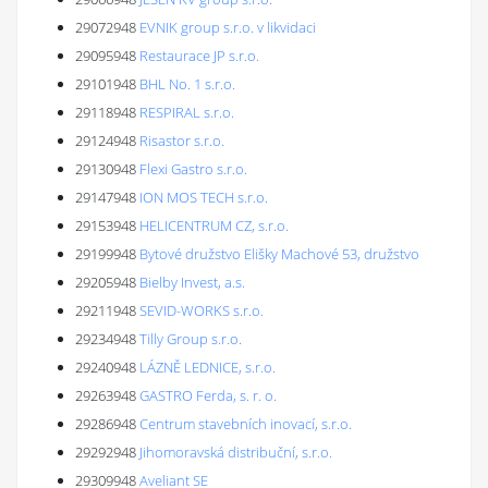
29072948
EVNIK group s.r.o. v likvidaci
29095948
Restaurace JP s.r.o.
29101948
BHL No. 1 s.r.o.
29118948
RESPIRAL s.r.o.
29124948
Risastor s.r.o.
29130948
Flexi Gastro s.r.o.
29147948
ION MOS TECH s.r.o.
29153948
HELICENTRUM CZ, s.r.o.
29199948
Bytové družstvo Elišky Machové 53, družstvo
29205948
Bielby Invest, a.s.
29211948
SEVID-WORKS s.r.o.
29234948
Tilly Group s.r.o.
29240948
LÁZNĚ LEDNICE, s.r.o.
29263948
GASTRO Ferda, s. r. o.
29286948
Centrum stavebních inovací, s.r.o.
29292948
Jihomoravská distribuční, s.r.o.
29309948
Aveliant SE