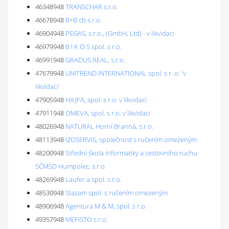
46348948
TRANSCHAR s.r.o.
46678948
B+B cb s.r.o.
46904948
PEGAS, s.r.o., (GmbH, Ltd) - v likvidaci
46979948
B I K O S spol. s r.o.
46991948
GRADUS REAL, s.r.o.
47679948
UNITREND INTERNATIONAL spol. s r. o. 'v
likvidaci'
47905948
HAJFA, spol. s r.o. v likvidaci
47911948
OMEVA, spol. s r.o. v likvidaci
48026948
NATURAL Horní Branná, s.r.o.
48113948
IZOSERVIS, společnost s ručením omezeným
48200948
Střední škola informatiky a cestovního ruchu
SČMSD Humpolec, s.r.o.
48269948
Laufer a spol. s.r.o.
48530948
Stazam spol. s ručením omezeným
48906948
Agentura M & M, spol. s r.o.
49357948
MEFISTO s.r.o.