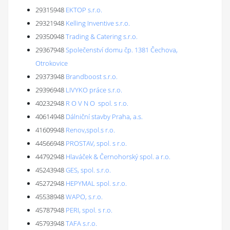
29315948
EKTOP s.r.o.
29321948
Kelling Inventive s.r.o.
29350948
Trading & Catering s.r.o.
29367948
Společenství domu čp. 1381 Čechova,
Otrokovice
29373948
Brandboost s.r.o.
29396948
LIVYKO práce s.r.o.
40232948
R O V N O spol. s r.o.
40614948
Dálniční stavby Praha, a.s.
41609948
Renov,spol.s r.o.
44566948
PROSTAV, spol. s r.o.
44792948
Hlaváček & Černohorský spol. a r.o.
45243948
GES, spol. s.r.o.
45272948
HEPYMAL spol. s.r.o.
45538948
WAPO, s.r.o.
45787948
PERI, spol. s r.o.
45793948
TAFA s.r.o.