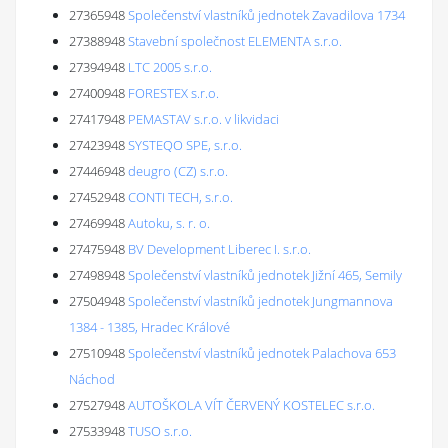
27365948
Společenství vlastníků jednotek Zavadilova 1734
27388948
Stavební společnost ELEMENTA s.r.o.
27394948
LTC 2005 s.r.o.
27400948
FORESTEX s.r.o.
27417948
PEMASTAV s.r.o. v likvidaci
27423948
SYSTEQO SPE, s.r.o.
27446948
deugro (CZ) s.r.o.
27452948
CONTI TECH, s.r.o.
27469948
Autoku, s. r. o.
27475948
BV Development Liberec I. s.r.o.
27498948
Společenství vlastníků jednotek Jižní 465, Semily
27504948
Společenství vlastníků jednotek Jungmannova
1384 - 1385, Hradec Králové
27510948
Společenství vlastníků jednotek Palachova 653
Náchod
27527948
AUTOŠKOLA VÍT ČERVENÝ KOSTELEC s.r.o.
27533948
TUSO s.r.o.