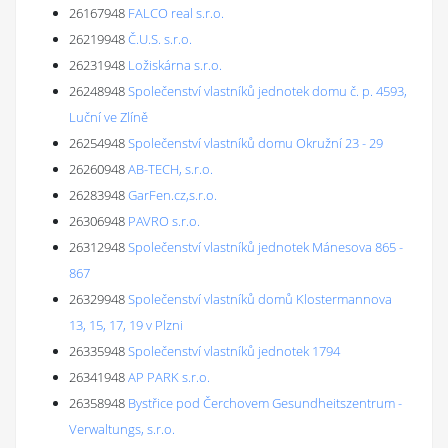
26167948
FALCO real s.r.o.
26219948
Č.U.S. s.r.o.
26231948
Ložiskárna s.r.o.
26248948
Společenství vlastníků jednotek domu č. p. 4593,
Luční ve Zlíně
26254948
Společenství vlastníků domu Okružní 23 - 29
26260948
AB-TECH, s.r.o.
26283948
GarFen.cz,s.r.o.
26306948
PAVRO s.r.o.
26312948
Společenství vlastníků jednotek Mánesova 865 -
867
26329948
Společenství vlastníků domů Klostermannova
13, 15, 17, 19 v Plzni
26335948
Společenství vlastníků jednotek 1794
26341948
AP PARK s.r.o.
26358948
Bystřice pod Čerchovem Gesundheitszentrum -
Verwaltungs, s.r.o.