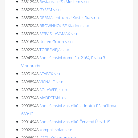
28812948
Restaurace Za Mostem s.r.o.
28829948
GYSEM s.r.o.
28858948
DERMAcentrum U Kostelíčka s.r.o.
28870948
BROWNHOUSE Kladno s.r.o.
28893948
SERVIS LAVAMAX s.r.o
28916948
United Group s.r.o.
28922948
TORREVIEJA s.r.o.
28945948
Společenství domu čp. 2164, Praha 3 -
Vinohrady
28951948
ATABEX s.r.o.
28968948
VICNALE s.r.o.
28974948
SOLAWER, s.r.o.
28997948
MADESTAN a.s.
29008948
Společenství vlastníků jednotek Pšenčíkova
680/12
29014948
Společenství vlastníků Červený Újezd 15
29020948
kompaktsolar s.r.o.
29066948
JESEN KV group s.r.o.