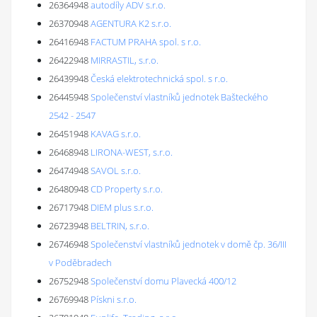
26364948
autodíly ADV s.r.o.
26370948
AGENTURA K2 s.r.o.
26416948
FACTUM PRAHA spol. s r.o.
26422948
MIRRASTIL, s.r.o.
26439948
Česká elektrotechnická spol. s r.o.
26445948
Společenství vlastníků jednotek Bašteckého
2542 - 2547
26451948
KAVAG s.r.o.
26468948
LIRONA-WEST, s.r.o.
26474948
SAVOL s.r.o.
26480948
CD Property s.r.o.
26717948
DIEM plus s.r.o.
26723948
BELTRIN, s.r.o.
26746948
Společenství vlastníků jednotek v domě čp. 36/III
v Poděbradech
26752948
Společenství domu Plavecká 400/12
26769948
Pískni s.r.o.