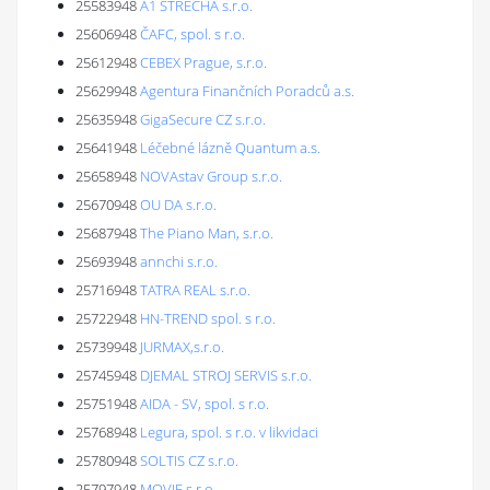
25583948
A1 STŘECHA s.r.o.
25606948
ČAFC, spol. s r.o.
25612948
CEBEX Prague, s.r.o.
25629948
Agentura Finančních Poradců a.s.
25635948
GigaSecure CZ s.r.o.
25641948
Léčebné lázně Quantum a.s.
25658948
NOVAstav Group s.r.o.
25670948
OU DA s.r.o.
25687948
The Piano Man, s.r.o.
25693948
annchi s.r.o.
25716948
TATRA REAL s.r.o.
25722948
HN-TREND spol. s r.o.
25739948
JURMAX,s.r.o.
25745948
DJEMAL STROJ SERVIS s.r.o.
25751948
AIDA - SV, spol. s r.o.
25768948
Legura, spol. s r.o. v likvidaci
25780948
SOLTIS CZ s.r.o.
25797948
MOVIE s.r.o.