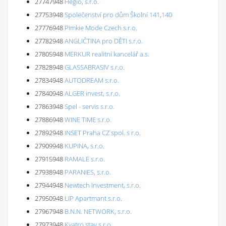
27747948
Hegio, s.r.o.
27753948
Společenství pro dům Školní 141,140
27776948
Pimkie Mode Czech s.r.o.
27782948
ANGLIČTINA pro DĚTI s.r.o.
27805948
MERKUR realitní kancelář a.s.
27828948
GLASSABRASIV s.r.o.
27834948
AUTODREAM s.r.o.
27840948
ALGER invest, s.r.o.
27863948
Spel - servis s.r.o.
27886948
WINE TIME s.r.o.
27892948
INSET Praha CZ spol. s r.o.
27909948
KUPINA, s.r.o.
27915948
RAMALE s.r.o.
27938948
PARANIES, s.r.o.
27944948
Newtech Investment, s.r.o.
27950948
LIP Apartmant s.r.o.
27967948
B.N.N. NETWORK, s.r.o.
27973948
Kvatro stav s.r.o.