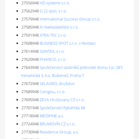
27556948
HD systems s.r.o.
27562948
G 22 spol. s r.o.
27579948
International Success Group s.r.o.
27585948
IV-Nakladatelství s.r.o.
27591948
XTRA-TEC s.r.o.
27608948
BUSINESS SPOT s.r.o. v likvidaci
27614948
SONTEX, s.r.o.
27620948
PHANCO, s.r.o.
27643948
Společenství vlastníků jednotek domu č.p. 287,
Keramická 3, k.ú. Bubeneč, Praha 7
27672948
SELAGRO, družstvo
27689948
Canigou, s.r.o.
27695948
ZEVA Hrušovany CZ s.r.o.
27701948
Společenství Rybářská 68
27718948
MEDIFINE a.s.
27724948
BRUMOVÍN CZ s.r.o.
27730948
Residence Group, a.s.