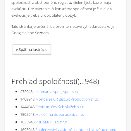
spoločností z obchodného registra, nielen tých, ktoré majú
exekúciu. Pre overenie, či konkrétna spoločnosť je či nie je v
exekúcii, je treba urobiť platený dopyt.
Táto stránka je určená iba pre internetové vyhľadávače ako je
Google alebo Seznam.
»
Späť na lustrácie
Prehľad spoločností
(...
948
)
472948
Lochman a spol., spol. s r.o.
1409948
Mondelez CR Biscuit Production s.r.o.
1444948
Centrum českých služeb s.r.o.
1502948
Makléři na doporučení, s.r.o.
1635948
PBE SERVICES s.r.o.
1693948
Společenství vlastníků jednotek bytového domu