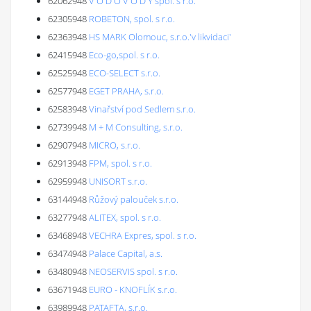
62062948
V O D O V O D Y spol. s r.o.
62305948
ROBETON, spol. s r.o.
62363948
HS MARK Olomouc, s.r.o.'v likvidaci'
62415948
Eco-go,spol. s r.o.
62525948
ECO-SELECT s.r.o.
62577948
EGET PRAHA, s.r.o.
62583948
Vinařství pod Sedlem s.r.o.
62739948
M + M Consulting, s.r.o.
62907948
MICRO, s.r.o.
62913948
FPM, spol. s r.o.
62959948
UNISORT s.r.o.
63144948
Růžový palouček s.r.o.
63277948
ALITEX, spol. s r.o.
63468948
VECHRA Expres, spol. s r.o.
63474948
Palace Capital, a.s.
63480948
NEOSERVIS spol. s r.o.
63671948
EURO - KNOFLÍK s.r.o.
63989948
PATAFTA, s.r.o.