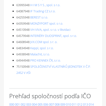
63995948
H I M S Y S , spol. s r.o.
64087948
IF Trading CZ s.r.o.
64255948
BEREST s.r.o.
64359948
MONZYPORT spol. s r.o.
64510948
VH-VIVA, spol. s r.o. v likvidaci
64579948
INTERIÉRY DUOSPRINT, spol. s r.o.
64608948
JVX.COM spol. s r. o.
64834948
Keppl, spol. s r.o.
64938948
Malachit, s.r.o.
64944948
PRO KENNEX ČR, s.r.o.
75150948
SPOLEČENSTVÍ VLASTNÍKŮ JEDNOTEK V Č.P.
2452 V AŠI
Prehľad spoločností podľa IČO
000
001
002
003
004
005
006
007
008
009
010
011
012
013
014