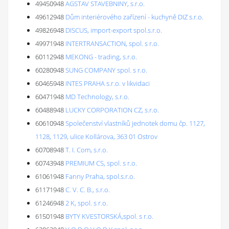
49450948
AGSTAV STAVEBNINY, s.r.o.
49612948
Dům interiérového zařízení - kuchyně DIZ s.r.o.
49826948
DISCUS, import-export spol.s.r.o.
49971948
INTERTRANSACTION, spol. s r.o.
60112948
MEKONG - trading, s.r.o.
60280948
SUNG COMPANY spol. s r.o.
60465948
INTES PRAHA s.r.o. v likvidaci
60471948
MD Technology, s.r.o.
60488948
LUCKY CORPORATION CZ, s.r.o.
60610948
Společenství vlastníků jednotek domu čp. 1127,
1128, 1129, ulice Kollárova, 363 01 Ostrov
60708948
T. I. Com, s.r.o.
60743948
PREMIUM CS, spol. s r.o.
61061948
Fanny Praha, spol.s.r.o.
61171948
C. V. C. B., s.r.o.
61246948
2 K, spol. s r.o.
61501948
BYTY KVESTORSKÁ,spol. s r.o.