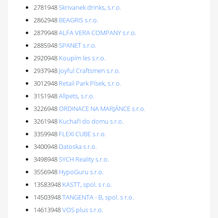
2781948
Skrivanek drinks, s.r.o.
2862948
BEAGRIS s.r.o.
2879948
ALFA VERA COMPANY s.r.o.
2885948
SPANET s.r.o.
2920948
Koupím les s.r.o.
2937948
Joyful Craftsmen s.r.o.
3012948
Retail Park Písek, s.r.o.
3151948
Allpets, s.r.o.
3226948
ORDINACE NA MARJÁNCE s.r.o.
3261948
Kuchaři do domu s.r.o.
3359948
FLEXI CUBE s.r.o.
3400948
Datoska s.r.o.
3498948
SYCH Reality s.r.o.
3556948
HypoGuru s.r.o.
13583948
KASTT, spol. s r.o.
14503948
TANGENTA - B, spol. s r.o.
14613948
VOS plus s.r.o.