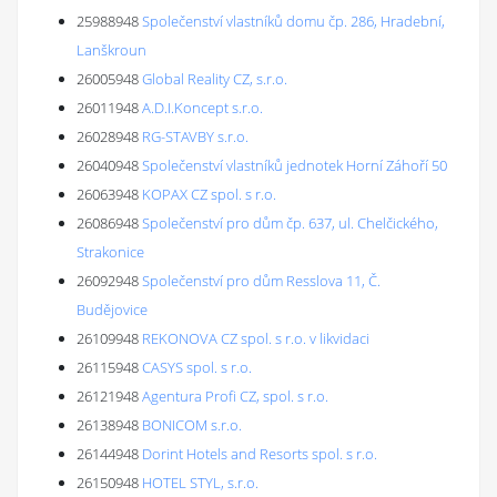
25988948
Společenství vlastníků domu čp. 286, Hradební,
Lanškroun
26005948
Global Reality CZ, s.r.o.
26011948
A.D.I.Koncept s.r.o.
26028948
RG-STAVBY s.r.o.
26040948
Společenství vlastníků jednotek Horní Záhoří 50
26063948
KOPAX CZ spol. s r.o.
26086948
Společenství pro dům čp. 637, ul. Chelčického,
Strakonice
26092948
Společenství pro dům Resslova 11, Č.
Budějovice
26109948
REKONOVA CZ spol. s r.o. v likvidaci
26115948
CASYS spol. s r.o.
26121948
Agentura Profi CZ, spol. s r.o.
26138948
BONICOM s.r.o.
26144948
Dorint Hotels and Resorts spol. s r.o.
26150948
HOTEL STYL, s.r.o.