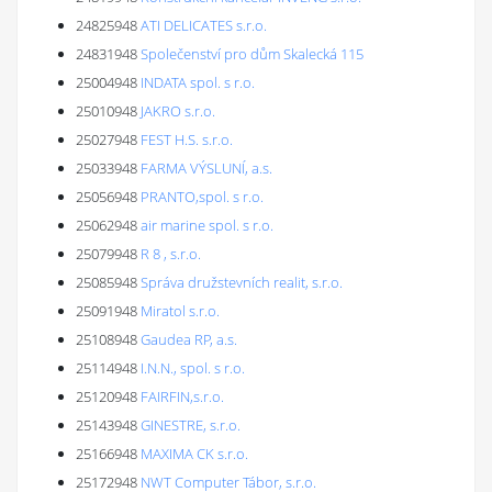
24825948
ATI DELICATES s.r.o.
24831948
Společenství pro dům Skalecká 115
25004948
INDATA spol. s r.o.
25010948
JAKRO s.r.o.
25027948
FEST H.S. s.r.o.
25033948
FARMA VÝSLUNÍ, a.s.
25056948
PRANTO,spol. s r.o.
25062948
air marine spol. s r.o.
25079948
R 8 , s.r.o.
25085948
Správa družstevních realit, s.r.o.
25091948
Miratol s.r.o.
25108948
Gaudea RP, a.s.
25114948
I.N.N., spol. s r.o.
25120948
FAIRFIN,s.r.o.
25143948
GINESTRE, s.r.o.
25166948
MAXIMA CK s.r.o.
25172948
NWT Computer Tábor, s.r.o.