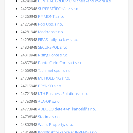
24246948
CENTRAL GROUP U Michelského dvora a.s.
24252948
SUPERSTŘECHA.cz s.r.o.
24269948
PP MONT s.r.o.
24275948
Pop Ups, s.r.o.
24281948
Medtrans s.r.o.
24298948
FIPAS - pily na kov s.r.o.
24304948
SECURSPOL s.r.o.
24310948
Rising Force s.r.o.
24657948
Ponte Carlo Contract s.r.o.
24663948
Tachimet spol. s r.o.
24709948
ML HOLDING s.r.o.
24715948
BRYNKO s.r.o.
24721948
KTH Business Solutions s.r.o.
24750948
ALA-OK s.r.o.
24773948
ADDUCO detektivní kancelář s.r.o.
24796948
Stacima s.r.o.
24802948
Wallis Property, s.r.o.
24819948
Konstrukční kancelář INVENG s.r.o.