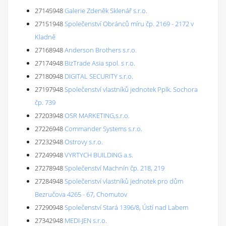
27145948
Galerie Zdeněk Sklenář s.r.o.
27151948
Společenství Obránců míru čp. 2169 - 2172 v
Kladně
27168948
Anderson Brothers s.r.o.
27174948
BizTrade Asia spol. s r.o.
27180948
DIGITAL SECURITY s.r.o.
27197948
Společenství vlastníků jednotek Pplk. Sochora
čp. 739
27203948
OSR MARKETING,s.r.o.
27226948
Commander Systems s.r.o.
27232948
Ostrovy s.r.o.
27249948
VYRTYCH BUILDING a.s.
27278948
Společenství Machnín čp. 218, 219
27284948
Společenství vlastníků jednotek pro dům
Bezručova 4265 - 67, Chomutov
27290948
Společenství Stará 1396/8, Ústí nad Labem
27342948
MEDI-JEN s.r.o.