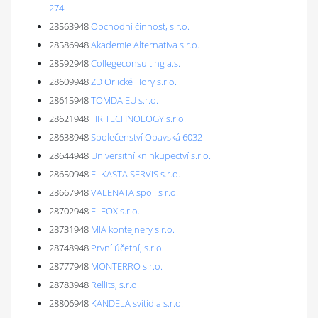
274
28563948
Obchodní činnost, s.r.o.
28586948
Akademie Alternativa s.r.o.
28592948
Collegeconsulting a.s.
28609948
ZD Orlické Hory s.r.o.
28615948
TOMDA EU s.r.o.
28621948
HR TECHNOLOGY s.r.o.
28638948
Společenství Opavská 6032
28644948
Universitní knihkupectví s.r.o.
28650948
ELKASTA SERVIS s.r.o.
28667948
VALENATA spol. s r.o.
28702948
ELFOX s.r.o.
28731948
MIA kontejnery s.r.o.
28748948
První účetní, s.r.o.
28777948
MONTERRO s.r.o.
28783948
Rellits, s.r.o.
28806948
KANDELA svítidla s.r.o.