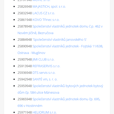
25826948
MAJASTICH, spol. s r.o.
25832948
LACUS CZ s.r.o.
25861948
KOVO Třinec s.r.o.
25878948
Společenství vlastníků jednotek domu č.p. 462 v
Novém Jičíně, Bezručova
25884948
'Společenství vlastníků Janovského 5'
25890948
Společenství vlastníků jednotek - Fojtská 11/638,
Ostrava - Muglinov
25907948
JIMI CLUB s.r.o.
25913948
REFRASERVIS s.r.o.
25936948
DTS servis s.r.o.
25942948
SANTÉ vm, s. r. o.
25959948
Společenství vlastníků bytových jednotek bytový
dům čp. 584 ulice Mánesova
25965948
Společenství vlastníků jednotek domu čp. 695,
696 v Hostinném
25971948
HELIORUM s.r.o.