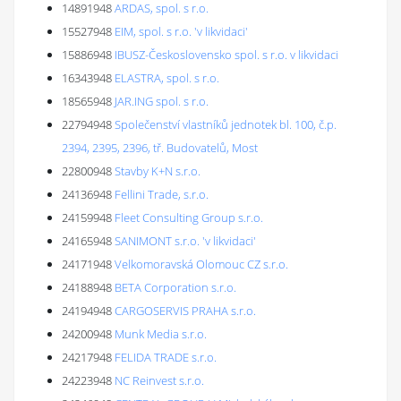
14891948
ARDAS, spol. s r.o.
15527948
EIM, spol. s r.o. 'v likvidaci'
15886948
IBUSZ-Československo spol. s r.o. v likvidaci
16343948
ELASTRA, spol. s r.o.
18565948
JAR.ING spol. s r.o.
22794948
Společenství vlastníků jednotek bl. 100, č.p.
2394, 2395, 2396, tř. Budovatelů, Most
22800948
Stavby K+N s.r.o.
24136948
Fellini Trade, s.r.o.
24159948
Fleet Consulting Group s.r.o.
24165948
SANIMONT s.r.o. 'v likvidaci'
24171948
Velkomoravská Olomouc CZ s.r.o.
24188948
BETA Corporation s.r.o.
24194948
CARGOSERVIS PRAHA s.r.o.
24200948
Munk Media s.r.o.
24217948
FELIDA TRADE s.r.o.
24223948
NC Reinvest s.r.o.