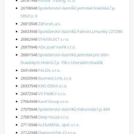
26781948
Funlife Trading s.r.o.
26798948
Společenství vlastníků jednotek Sokolská č.p.
585/č.o. 9
26810948
Záhoran, a.s.
26833948
Společenství vlastníků Patrice Lumumby 2272/86
26862948
STAVSELECT s.r.o.
26879948
ADn Josef Vavřík s.r.o.
26891948
Společenství vlastníků jednotek pro dům
Dukelských Hrdinů č.p. 796 v Uherském Hradišti
26914948
PALDA, s.r.o.
26920948
Business Link, s.r.o.
26937948
KWS OSIVA s.r.o.
26972948
VV FAMILY s.r.o.
27064948
Karel Group s.r.o.
27070948
Společenství vlastníků Klánovická č.p. 604
27087948
Deep House s.r.o.
27116948
ALFAARENA , spol. s r.o.
27122948
Diamond Pet. Cz s.r.o.