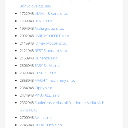
Bořivojova č.p. 885
1722948
siMMar & sons s.r.o.
1739948
BENRI s.r.o.
1994948
Aralia group s.r.o.
2092948
SARITAS OFFICE s.r.o.
2115948
Klimek Motion s.r.o.
2121948
BEST Standard s.r.o.
2150948
Dunenza s.r.o.
2306948
EASY SLIM s.r.o.
2329948
GESPRO s.r.o.
2358948
MACH 1 machinery s.r.o.
2364948
Gippy s.r.o.
2474948
PINAFALL, s.r.o.
2532948
Společenství vlastníků jednotek V Hůrkách
5,7,9,11,13
2700948
Artfin s.r.o.
2746948
DUBA TOYS s.r.o.