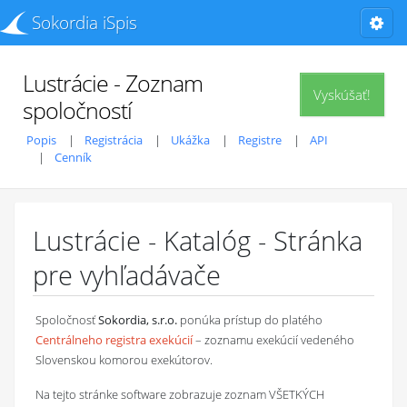
Sokordia iSpis
Lustrácie - Zoznam
Vyskúšať!
spoločností
Popis
Registrácia
Ukážka
Registre
API
Cenník
Lustrácie - Katalóg - Stránka
pre vyhľadávače
Spoločnosť
Sokordia, s.r.o.
ponúka prístup do platého
Centrálneho registra exekúcií
– zoznamu exekúcií vedeného
Slovenskou komorou exekútorov.
Na tejto stránke software zobrazuje zoznam VŠETKÝCH