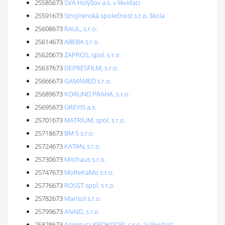
25585673
SVA Holýšov a.s. v likvidaci
25591673
Strojírenská společnost s.r.o. škola
25608673
RAUL, s.r.o.
25614673
ABEBA s.r.o.
25620673
ZAPROS, spol. s r.o.
25637673
DEPRESFILM, s.r.o.
25666673
GAMAMED s.r.o.
25689673
KORUND PRAHA, s.r.o.
25695673
GREVIS a.s.
25701673
MATRIUM, spol. s r.o.
25718673
BM 5 s.r.o.
25724673
KATAN, s.r.o.
25730673
Milchaus s.r.o.
25747673
MoReKaMo s.r.o.
25776673
ROSST spol. s r.o.
25782673
Marisol s.r.o.
25799673
ANAID, s.r.o.
25828673
Agentura KROKODÝL s.r.o. 'v likvidaci'