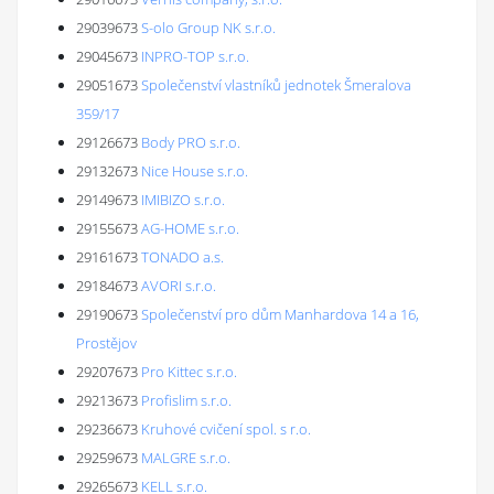
29039673
S-olo Group NK s.r.o.
29045673
INPRO-TOP s.r.o.
29051673
Společenství vlastníků jednotek Šmeralova
359/17
29126673
Body PRO s.r.o.
29132673
Nice House s.r.o.
29149673
IMIBIZO s.r.o.
29155673
AG-HOME s.r.o.
29161673
TONADO a.s.
29184673
AVORI s.r.o.
29190673
Společenství pro dům Manhardova 14 a 16,
Prostějov
29207673
Pro Kittec s.r.o.
29213673
Profislim s.r.o.
29236673
Kruhové cvičení spol. s r.o.
29259673
MALGRE s.r.o.
29265673
KELL s.r.o.