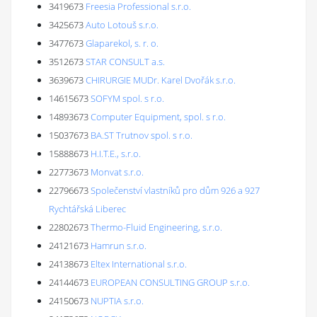
3419673
Freesia Professional s.r.o.
3425673
Auto Lotouš s.r.o.
3477673
Glaparekol, s. r. o.
3512673
STAR CONSULT a.s.
3639673
CHIRURGIE MUDr. Karel Dvořák s.r.o.
14615673
SOFYM spol. s r.o.
14893673
Computer Equipment, spol. s r.o.
15037673
BA.ST Trutnov spol. s r.o.
15888673
H.I.T.E., s.r.o.
22773673
Monvat s.r.o.
22796673
Společenství vlastníků pro dům 926 a 927
Rychtářská Liberec
22802673
Thermo-Fluid Engineering, s.r.o.
24121673
Hamrun s.r.o.
24138673
Eltex International s.r.o.
24144673
EUROPEAN CONSULTING GROUP s.r.o.
24150673
NUPTIA s.r.o.