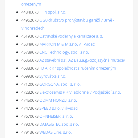
omezeným
44846673
F I N spol. s r.o.
44962673
G 20 družstvo pro výstavbu garáží v Brně -
Vinohradech
45193673
Ostravské vodárny a kanalizace a. s.
45349673
MARKON M & M s.r.o. v likvidaci
45789673
CNC Technology, spol. s r.o.
46356673
AZ stavební s.s., AZ Bau,a.g./cizojazyčná mutace/
46883673
' D A R K ' společnost s ručením omezeným
46993673
Syrovátka s.r.o.
47120673
GORGONA, spol. s. r. o.
47282673
Elektroservis P + V Jablonné v Podještědí s.r.o.
47450673
ODMM HONZU, s.r.o.
47473673
SPEED s.r.o. v likvidaci
47670673
OHNHEISER, s. r. o.
47907673
DATASISTEC,spol.s r.o.
47913673
WEDAS Line, s.r.o.