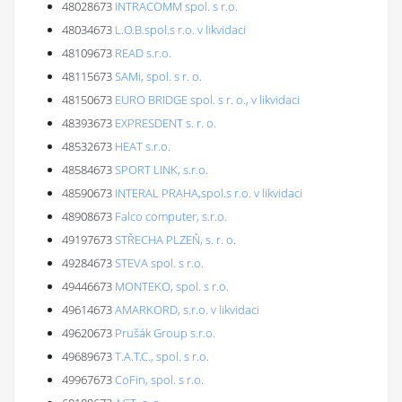
48028673
INTRACOMM spol. s r.o.
48034673
L.O.B.spol.s r.o. v likvidaci
48109673
READ s.r.o.
48115673
SAMi, spol. s r. o.
48150673
EURO BRIDGE spol. s r. o., v likvidaci
48393673
EXPRESDENT s. r. o.
48532673
HEAT s.r.o.
48584673
SPORT LINK, s.r.o.
48590673
INTERAL PRAHA,spol.s r.o. v likvidaci
48908673
Falco computer, s.r.o.
49197673
STŘECHA PLZEŇ, s. r. o.
49284673
STEVA spol. s r.o.
49446673
MONTEKO, spol. s r.o.
49614673
AMARKORD, s.r.o. v likvidaci
49620673
Prušák Group s.r.o.
49689673
T.A.T.C., spol. s r.o.
49967673
CoFin, spol. s r.o.