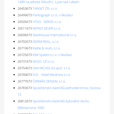
1499 na adrese Okružní , Lysá nad Labem
26453673
TARGET ČR, s.r.o.
26499673
Pantograph s.r.o. v likvidaci
26505673
VITAS - SERVIS s.r.o.
26511673
REPRO SEVER s.r.o.
26696673
SteelHouse International s.r.o.
26702673
DERIM REAL, s.r.o.
26719673
Rattle & Hum, s.r.o.
26725673
IDM System s.r.o. v likvidaci
26731673
NASO. CZ s.r.o.
26754673
SAN NICHOLAS spol. s r.o.
26760673
H.D. - Hotel Modrava s.r.o.
26777673
ČERMÁK DESIGN, s.r.o.
26783673
Společenství vlastníků jednotek Krnov, Sovova
13
26812673
Společenství vlastníků bytového domu
Dětmarovice 1050