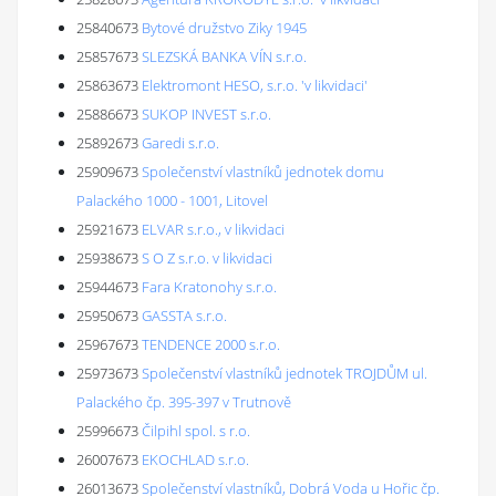
25840673
Bytové družstvo Ziky 1945
25857673
SLEZSKÁ BANKA VÍN s.r.o.
25863673
Elektromont HESO, s.r.o. 'v likvidaci'
25886673
SUKOP INVEST s.r.o.
25892673
Garedi s.r.o.
25909673
Společenství vlastníků jednotek domu
Palackého 1000 - 1001, Litovel
25921673
ELVAR s.r.o., v likvidaci
25938673
S O Z s.r.o. v likvidaci
25944673
Fara Kratonohy s.r.o.
25950673
GASSTA s.r.o.
25967673
TENDENCE 2000 s.r.o.
25973673
Společenství vlastníků jednotek TROJDŮM ul.
Palackého čp. 395-397 v Trutnově
25996673
Čilpihl spol. s r.o.
26007673
EKOCHLAD s.r.o.
26013673
Společenství vlastníků, Dobrá Voda u Hořic čp.