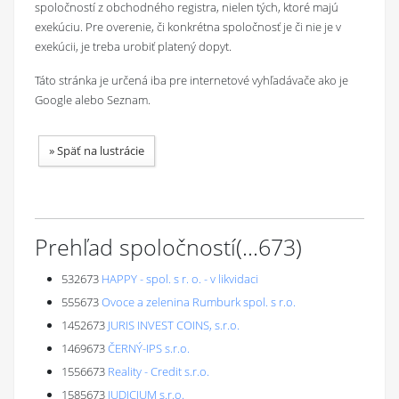
spoločností z obchodného registra, nielen tých, ktoré majú
exekúciu. Pre overenie, či konkrétna spoločnosť je či nie je v
exekúcii, je treba urobiť platený dopyt.
Táto stránka je určená iba pre internetové vyhľadávače ako je
Google alebo Seznam.
»
Späť na lustrácie
Prehľad spoločností
(...
673
)
532673
HAPPY - spol. s r. o. - v likvidaci
555673
Ovoce a zelenina Rumburk spol. s r.o.
1452673
JURIS INVEST COINS, s.r.o.
1469673
ČERNÝ-IPS s.r.o.
1556673
Reality - Credit s.r.o.
1585673
JUDICIUM s.r.o.