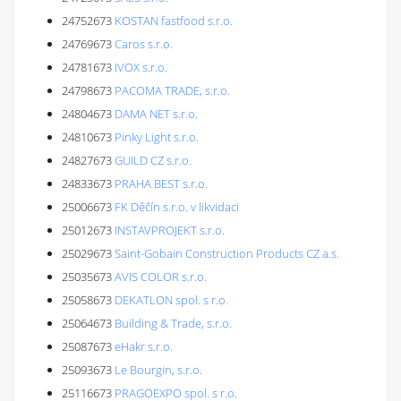
24752673
KOSTAN fastfood s.r.o.
24769673
Caros s.r.o.
24781673
IVOX s.r.o.
24798673
PACOMA TRADE, s.r.o.
24804673
DAMA NET s.r.o.
24810673
Pinky Light s.r.o.
24827673
GUILD CZ s.r.o.
24833673
PRAHA BEST s.r.o.
25006673
FK Děčín s.r.o. v likvidaci
25012673
INSTAVPROJEKT s.r.o.
25029673
Saint-Gobain Construction Products CZ a.s.
25035673
AVIS COLOR s.r.o.
25058673
DEKATLON spol. s r.o.
25064673
Building & Trade, s.r.o.
25087673
eHakr s.r.o.
25093673
Le Bourgin, s.r.o.
25116673
PRAGOEXPO spol. s r.o.