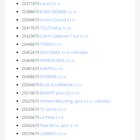
25371673
Lacart s.r.o.
25388673
EURO-DOMIZIL s.r.o.
25394673
Invent Consult s.r.o.
25417673
TSCZ Praha, s.r.o.
25423673
Czech-Calabrien Tour s.r.o.
25446673
TOREN s.r.o.
25452673
DISCOMAX, s.r.o. v likvidaci
25469673
KRIMON REAL s.r.o.
25481673
KARPIN s.r.o.
25498673
DYNWEB, s.r.o.
25504673
BLUE ALUMINIUM s.r.o.
25510673
BENEFIT plus CZ, s.r.o.
25527673
Demont Recycling, spol. s r.o. v likvidaci
25533673
TC servis, s.r.o.
25556673
La Peda s.r.o.
25562673
Plast Brno, spol. s r.o.
25579673
LOMEKO, s.r.o.