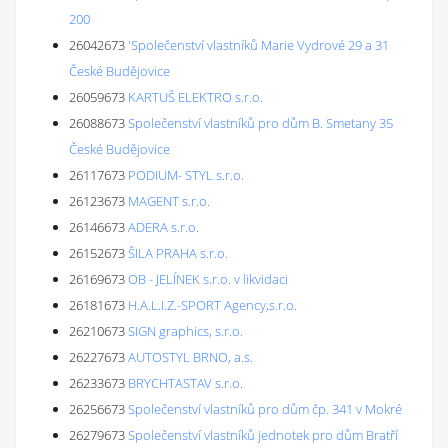
200
26042673
'Společenství vlastníků Marie Vydrové 29 a 31
České Budějovice
26059673
KARTUŠ ELEKTRO s.r.o.
26088673
Společenství vlastníků pro dům B. Smetany 35
České Budějovice
26117673
PODIUM- STYL s.r.o.
26123673
MAGENT s.r.o.
26146673
ADERA s.r.o.
26152673
ŠILA PRAHA s.r.o.
26169673
OB - JELÍNEK s.r.o. v likvidaci
26181673
H.A.L.I.Z.-SPORT Agency,s.r.o.
26210673
SIGN graphics, s.r.o.
26227673
AUTOSTYL BRNO, a.s.
26233673
BRYCHTASTAV s.r.o.
26256673
Společenství vlastníků pro dům čp. 341 v Mokré
26279673
Společenství vlastníků jednotek pro dům Bratří