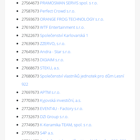
27564673
PRAMOSMAN SERVIS spol. s r.o.
27587673
Perfect Crowd s.r.o.
27593673
ORANGE FROG TECHNOLOGY s.r.o.
27616673
WTF Entertainment s.r.o.
27622673
Společenství Karlovarská 1
27639673
ZZERVO, s.r.o.
27645673
Andra - Star s.r.o.
27651673
DIGIAIM s.r.o.
27668673
STEKU, a.s.
27680673
Společenství vlastníků jednotek pro dům Lesní
922
27697673
APTM s.r.o.
27703673
Kyjovská investiční, a.s.
27726673
EVENT4U - Factory s.r.o.
27732673
DZI Group s.r.o.
27749673
K-Keramika TEAM, spol. s r.o.
27755673
S4P a.s.