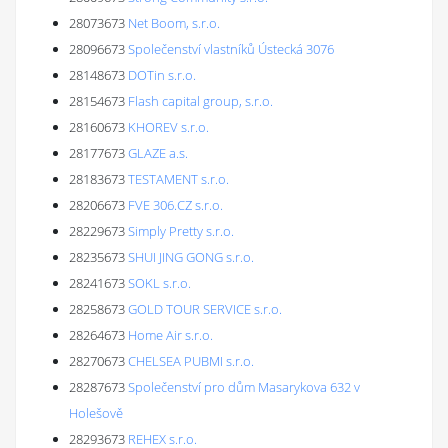
28073673
Net Boom, s.r.o.
28096673
Společenství vlastníků Ústecká 3076
28148673
DOTin s.r.o.
28154673
Flash capital group, s.r.o.
28160673
KHOREV s.r.o.
28177673
GLAZE a.s.
28183673
TESTAMENT s.r.o.
28206673
FVE 306.CZ s.r.o.
28229673
Simply Pretty s.r.o.
28235673
SHUI JING GONG s.r.o.
28241673
SOKL s.r.o.
28258673
GOLD TOUR SERVICE s.r.o.
28264673
Home Air s.r.o.
28270673
CHELSEA PUBMI s.r.o.
28287673
Společenství pro dům Masarykova 632 v
Holešově
28293673
REHEX s.r.o.