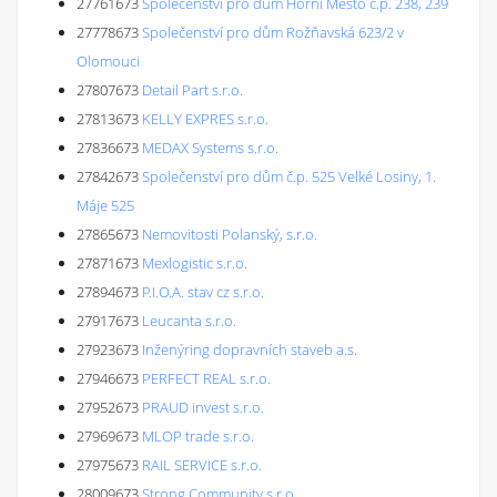
27761673
Společenství pro dům Horní Město č.p. 238, 239
27778673
Společenství pro dům Rožňavská 623/2 v
Olomouci
27807673
Detail Part s.r.o.
27813673
KELLY EXPRES s.r.o.
27836673
MEDAX Systems s.r.o.
27842673
Společenství pro dům č.p. 525 Velké Losiny, 1.
Máje 525
27865673
Nemovitosti Polanský, s.r.o.
27871673
Mexlogistic s.r.o.
27894673
P.I.O.A. stav cz s.r.o.
27917673
Leucanta s.r.o.
27923673
Inženýring dopravních staveb a.s.
27946673
PERFECT REAL s.r.o.
27952673
PRAUD invest s.r.o.
27969673
MLOP trade s.r.o.
27975673
RAIL SERVICE s.r.o.
28009673
Strong Community s.r.o.