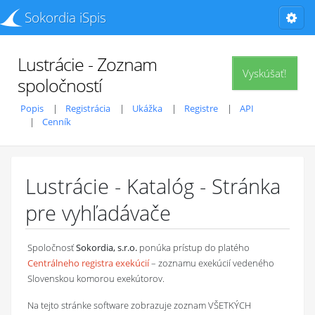
Sokordia iSpis
Lustrácie - Zoznam
Vyskúšať!
spoločností
Popis
Registrácia
Ukážka
Registre
API
Cenník
Lustrácie - Katalóg - Stránka
pre vyhľadávače
Spoločnosť
Sokordia, s.r.o.
ponúka prístup do platého
Centrálneho registra exekúcií
– zoznamu exekúcií vedeného
Slovenskou komorou exekútorov.
Na tejto stránke software zobrazuje zoznam VŠETKÝCH