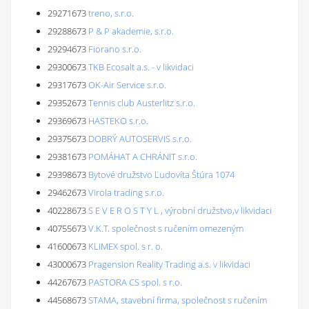
29271673
treno, s.r.o.
29288673
P & P akademie, s.r.o.
29294673
Fiorano s.r.o.
29300673
TKB Ecosalt a.s. - v likvidaci
29317673
OK-Air Service s.r.o.
29352673
Tennis club Austerlitz s.r.o.
29369673
HASTEKO s.r.o.
29375673
DOBRÝ AUTOSERVIS s.r.o.
29381673
POMÁHAT A CHRÁNIT s.r.o.
29398673
Bytové družstvo Ľudovíta Štúra 1074
29462673
Virola trading s.r.o.
40228673
S E V E R O S T Y L , výrobní družstvo,v likvidaci
40755673
V.K.T. společnost s ručením omezeným
41600673
KLIMEX spol. s r. o.
43000673
Pragension Reality Trading a.s. v likvidaci
44267673
PASTORA CS spol. s r.o.
44568673
STAMA, stavební firma, společnost s ručením