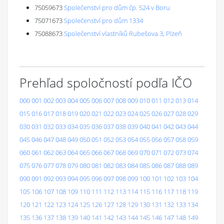
75059673
Společenství pro dům čp. 524 v Boru
75071673
Společenství pro dům 1334
75088673
Společenství vlastníků Rubešova 3, Plzeň
Prehľad spoločností podľa IČO
000
001
002
003
004
005
006
007
008
009
010
011
012
013
014
015
016
017
018
019
020
021
022
023
024
025
026
027
028
029
030
031
032
033
034
035
036
037
038
039
040
041
042
043
044
045
046
047
048
049
050
051
052
053
054
055
056
057
058
059
060
061
062
063
064
065
066
067
068
069
070
071
072
073
074
075
076
077
078
079
080
081
082
083
084
085
086
087
088
089
090
091
092
093
094
095
096
097
098
099
100
101
102
103
104
105
106
107
108
109
110
111
112
113
114
115
116
117
118
119
120
121
122
123
124
125
126
127
128
129
130
131
132
133
134
135
136
137
138
139
140
141
142
143
144
145
146
147
148
149