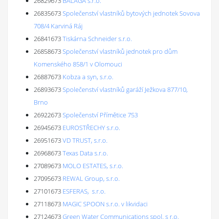
26829673
BALAGA s.r.o.
26835673
Společenství vlastníků bytových jednotek Sovova
708/4 Karviná Ráj
26841673
Tiskárna Schneider s.r.o.
26858673
Společenství vlastníků jednotek pro dům
Komenského 858/1 v Olomouci
26887673
Kobza a syn, s.r.o.
26893673
Společenství vlastníků garáží Ježkova 877/10,
Brno
26922673
Společenství Přímětice 753
26945673
EUROSTŘECHY s.r.o.
26951673
VD TRUST, s.r.o.
26968673
Texas Data s.r.o.
27089673
MOLO ESTATES, s.r.o.
27095673
REWAL Group, s.r.o.
27101673
ESFERAS, s.r.o.
27118673
MAGIC SPOON s.r.o. v likvidaci
27124673
Green Water Communications spol. s r.o.