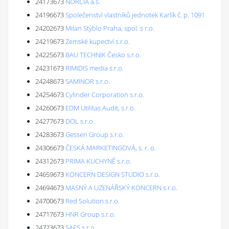
24173673
NORCIA a.s.
24196673
Společenství vlastníků jednotek Karlík č. p. 1091
24202673
Milan Stýblo Praha, spol. s r.o.
24219673
Zemské kupectví s.r.o.
24225673
BAU TECHNIK Česko s.r.o.
24231673
RIMIDIS media s.r.o.
24248673
SAMINOR s.r.o.
24254673
Cylinder Corporation s.r.o.
24260673
EDM Utilitas Audit, s.r.o.
24277673
DOL s.r.o.
24283673
Gessen Group s.r.o.
24306673
ČESKÁ MARKETINGOVÁ, s. r. o.
24312673
PRIMA KUCHYNĚ s.r.o.
24659673
KONCERN DESIGN STUDIO s.r.o.
24694673
MASNÝ A UZENÁŘSKÝ KONCERN s.r.o.
24700673
Red Solution s.r.o.
24717673
HNR Group s.r.o.
24723673
SAES s.r.o.