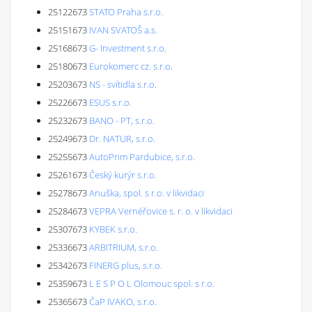
25122673
STATO Praha s.r.o.
25151673
IVAN SVATOŠ a.s.
25168673
G- Investment s.r.o.
25180673
Eurokomerc cz. s.r.o.
25203673
NS - svítidla s.r.o.
25226673
ESUS s.r.o.
25232673
BANO - PT, s.r.o.
25249673
Dr. NATUR, s.r.o.
25255673
AutoPrim Pardubice, s.r.o.
25261673
Český kurýr s.r.o.
25278673
Anuška, spol. s r.o. v likvidaci
25284673
VEPRA Vernéřovice s. r. o. v likvidaci
25307673
KYBEK s.r.o.
25336673
ARBITRIUM, s.r.o.
25342673
FINERG plus, s.r.o.
25359673
L E S P O L Olomouc spol. s r.o.
25365673
ČaP IVAKO, s.r.o.