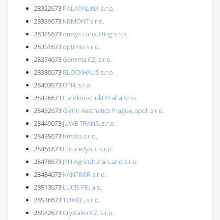
28322673
PALAPALINA s.r.o.
28339673
KBMONT s.r.o.
28345673
omsys consulting s.r.o.
28351673
optimio s.r.o.
28374673
Gemmia CZ, s.r.o.
28380673
BLOCKHAUS s.r.o.
28403673
DTH, s.r.o.
28426673
Eurokonstrukt Praha s.r.o.
28432673
Glynn Aesthetics Prague, spol. s r.o.
28449673
JUWE TRANS, s.r.o.
28455673
Kmoto s.r.o.
28461673
Future4you, s.r.o.
28478673
JFH Agricultural Land s.r.o.
28484673
KANTIMIR s.r.o.
28513673
LUCIS PB, a.s.
28536673
TOXXIC, s.r.o.
28542673
Crystalex CZ, s.r.o.