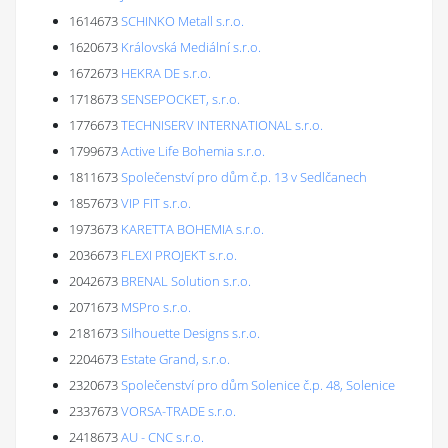
1614673
SCHINKO Metall s.r.o.
1620673
Královská Mediální s.r.o.
1672673
HEKRA DE s.r.o.
1718673
SENSEPOCKET, s.r.o.
1776673
TECHNISERV INTERNATIONAL s.r.o.
1799673
Active Life Bohemia s.r.o.
1811673
Společenství pro dům č.p. 13 v Sedlčanech
1857673
VIP FIT s.r.o.
1973673
KARETTA BOHEMIA s.r.o.
2036673
FLEXI PROJEKT s.r.o.
2042673
BRENAL Solution s.r.o.
2071673
MSPro s.r.o.
2181673
Silhouette Designs s.r.o.
2204673
Estate Grand, s.r.o.
2320673
Společenství pro dům Solenice č.p. 48, Solenice
2337673
VORSA-TRADE s.r.o.
2418673
AU - CNC s.r.o.