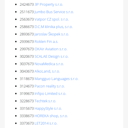
2424673
3P Property s.r.o.
2511673
Jumbo Bus Service s.r.o.
2563673
Vatpor CZ spol. s r.o.
2586673
D.C.M klinika plus, s.r.o.
2893673
Jaroslav Škopek s.r.o.
2939673
Roklen Fin a.s.
2997673
OKAir Aviation s.r.o.
3020673
SCALAE Design s.r.o.
3037673
NovaMedica s.r.o.
3043673
AlkoLand, s.r.o.
3118673
Mangguo Languages s.r.o.
3124673
Pacon reality s.r.o.
3199673
Infipo Limited s.r.o.
3228673
Techtek s.r.o.
3315673
HappyStyle s.r.o.
3338673
HOREKA shop, s.r.o.
3373673
LET2014 s.r.o.