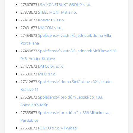
27367673
I.R.V KONSTRUKT GROUP s.r.o.
27373673
STEEL MONT MB, s.r.o.
27419673
Koever CZ s.r.o.
27431673
MIACOM s.r.o.
27454673
Společenství vlastníků jednotek domu Villa
Porcellana
27460673
Společenství vlastníků jednotek Mrštíkova 938-
943, Hradec Králové
27477673
DM Color, s.r.o.
27506673
MILO s.r.o.
27512673
Společenství domu Štefánikova 321, Hradec
Králové 11
27529673
Společenství pro dům Labská čp. 108,
Špindlerův Mlýn
27535673
Společenství pro dům čp. 836 Milheimova,
Pardubice
27558673
POVČO s.r.o. v likvidaci