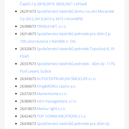
Čapků č.p.2818,2819, 2820,2821 v Jihlavě
26291673
Společenství vlastníků domu na ulici Moravské
č.p.3412,3413,3414 a 3415 v Kroměříži
26308673
TREBUCHET, s.r.o.
26314673
Společenství vlastníků jednotek pro dům č.p.
720 ulice Husova v Náměšti n. Osl.
26320673
Společenství vlastníků jednotek Topolová 8, 10
Plzeň
26337673
Společenství vlastníků jednotek - dům čp. 1179,
Pod Lesem, Sušice
26343673
AUTOCENTRUM JAN ŠMUCLER s.r.o.
26366673
King&#039;s casino a.s.
26372673
Marienhome s.r.o.
26389673
H2H management, s.r.o.
26418673
Merkur light s.r.o.
26424673
TOP COMMUNICATIONS s.r.o.
26430673
Společenství vlastníků jednotek pro dům čp.