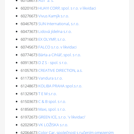
60108673
AGT a. s.
60201673
HUAYI CORP, spol. s r.o. v likvidaci
60276673
Vivus Kamýk s.r.o.
60467673
SUN International, s.r.o.
60473673
Lidová jídelna s.r.o.
60716673
EX OLYMP, s.r.o.
60745673
FALCO s.r.o. v likvidaci
60774673
Bárta a Cihlář, spol. s r.o.
60913673
D Z S - spol. s r.o.
61057673
CREATIVE DIRECTION, a.s.
61173673
Vandura s.r.o.
61248673
KOLIBA PRAHA spol.s.r.o.
61329673
T E M s.r.o.
61503673
C & B spol. s r.o.
61856673
Maxi, spol. s r.o.
61972673
GREEN ICE, s.r.o. 'v likvidaci'
62029673
VK LOŽISKA s.r.o.
62064673
Color Car, společnost s ručením omezeným