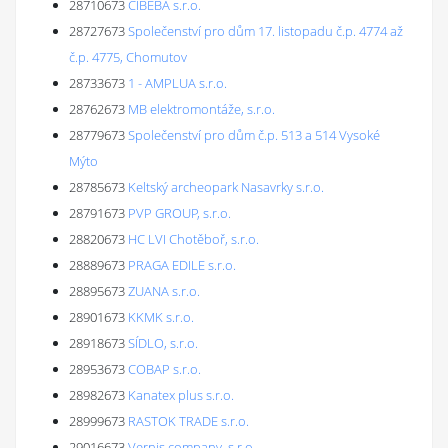
28710673
CIBEBA s.r.o.
28727673
Společenství pro dům 17. listopadu č.p. 4774 až
č.p. 4775, Chomutov
28733673
1 - AMPLUA s.r.o.
28762673
MB elektromontáže, s.r.o.
28779673
Společenství pro dům č.p. 513 a 514 Vysoké
Mýto
28785673
Keltský archeopark Nasavrky s.r.o.
28791673
PVP GROUP, s.r.o.
28820673
HC LVI Chotěboř, s.r.o.
28889673
PRAGA EDILE s.r.o.
28895673
ZUANA s.r.o.
28901673
KKMK s.r.o.
28918673
SÍDLO, s.r.o.
28953673
COBAP s.r.o.
28982673
Kanatex plus s.r.o.
28999673
RASTOK TRADE s.r.o.
29016673
Vernis company, s.r.o.