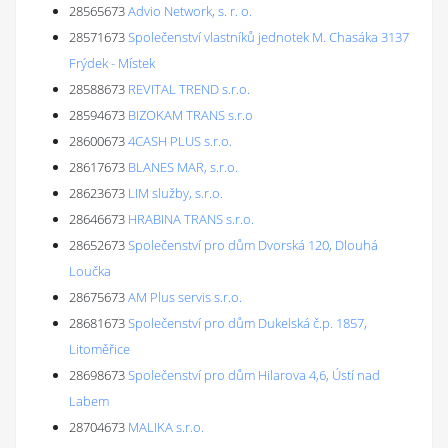
28565673
Advio Network, s. r. o.
28571673
Společenství vlastníků jednotek M. Chasáka 3137
Frýdek - Místek
28588673
REVITAL TREND s.r.o.
28594673
BIZOKAM TRANS s.r.o
28600673
4CASH PLUS s.r.o.
28617673
BLANES MAR, s.r.o.
28623673
LIM služby, s.r.o.
28646673
HRABINA TRANS s.r.o.
28652673
Společenství pro dům Dvorská 120, Dlouhá
Loučka
28675673
AM Plus servis s.r.o.
28681673
Společenství pro dům Dukelská č.p. 1857,
Litoměřice
28698673
Společenství pro dům Hilarova 4,6, Ústí nad
Labem
28704673
MALIKA s.r.o.