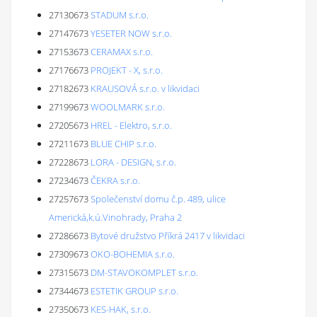
27130673
STADUM s.r.o.
27147673
YESETER NOW s.r.o.
27153673
CERAMAX s.r.o.
27176673
PROJEKT - X, s.r.o.
27182673
KRAUSOVÁ s.r.o. v likvidaci
27199673
WOOLMARK s.r.o.
27205673
HREL - Elektro, s.r.o.
27211673
BLUE CHIP s.r.o.
27228673
LORA - DESIGN, s.r.o.
27234673
ČEKRA s.r.o.
27257673
Společenství domu č.p. 489, ulice
Americká,k.ú.Vinohrady, Praha 2
27286673
Bytové družstvo Příkrá 2417 v likvidaci
27309673
OKO-BOHEMIA s.r.o.
27315673
DM-STAVOKOMPLET s.r.o.
27344673
ESTETIK GROUP s.r.o.
27350673
KES-HAK, s.r.o.