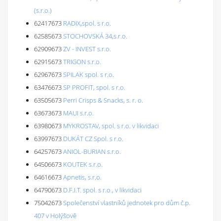
(s.r.o.)
62417673
RADIX,spol. s r.o.
62585673
STOCHOVSKÁ 34,s.r.o.
62909673
ZV - INVEST s.r.o.
62915673
TRIGON s.r.o.
62967673
SPILAK spol. s r.o.
63476673
SP PROFIT, spol. s r.o.
63505673
Perri Crisps & Snacks, s. r. o.
63673673
MAUI s.r.o.
63980673
MYKROSTAV, spol. s r.o. v likvidaci
63997673
DUKÁT CZ Spol. s r.o.
64257673
ANIOL-BURIAN s.r.o.
64506673
KOUTEK s.r.o.
64616673
Apnetis, s.r.o.
64790673
D.F.I.T. spol. s r.o., v likvidaci
75042673
Společenství vlastníků jednotek pro dům č.p.
407 v Holýšově