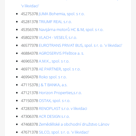
'v likvidaci'
45275378
JUMA Bohemia, spol. s r.o.
45281378
TRIUMF REAL s.r.o.
45356378
Navijárna motorů HC & M, spol. s r.o.
45802378
VLACH - VESELÝ, s.r.o.
46577378
EUROTRANS PRIVAT BUS, spol. s r. o. 'v likvidaci'
46884378
AGROSERVIS Přeštice a. s.
46965378
A.M.K., spol. s r.o.
46971378
AE PARTNER, spol. s r.o.
46994378
Roko spol. s r.o.
47115378
J & T BANKA, a.s.
47121378
Horizon Properties,s.r.o.
47150378
OSTAX, spol. s r.o.
47283378
RENOPLAST s.r.o. v likvidaci
47306378
ACR DESIGN s.r.o.
47468378
Zemědělské a obchodní družstvo Lánov
47671378
SILCO, spol. s r. o. 'v likvidaci'