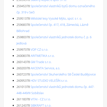
25945378
Společenství vlastníků bytů domu označeného
čp. 319 v Seči
25951378
Městské lesy Vysoké Mýto, spol. s r. o.
25968378
Společenství čp. 417, 418, Zámecká, Lázně
Bělohrad
25980378
Společenství vlastníků jednotek domu č. p. 6
Jedlová
25997378
VDP CZ s.r.o.
26008378
ARITMETIKA s.r.o.
26014378
GM Trade s.r.o.
26020378
AKCENTA Service, a.s.
26072378
Společenství Skuherského 58 České Budějovice
26095378
HDV STUDIO VELEŠÍN s.r.o.
26101378
Společenství vlastníků jednotek domu čp. 447-
448-449/III Soběslav
26118378
VITAI - CZ s.r.o.
26124378
SIBKRAFT s.r.o.