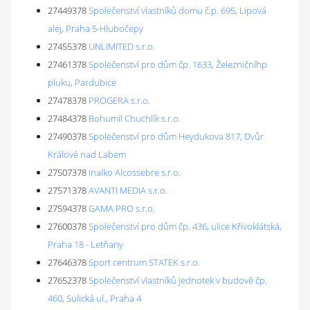
27449378
Společenství vlastníků domu č.p. 695, Lipová
alej, Praha 5-Hlubočepy
27455378
UNLIMITED s.r.o.
27461378
Společenství pro dům čp. 1633, Železničníhp
pluku, Pardubice
27478378
PROGERA s.r.o.
27484378
Bohumil Chuchlík s.r.o.
27490378
Společenství pro dům Heydukova 817, Dvůr
Králové nad Labem
27507378
Inalko Alcossebre s.r.o.
27571378
AVANTI MEDIA s.r.o.
27594378
GAMA PRO s.r.o.
27600378
Společenství pro dům čp. 436, ulice Křivoklátská,
Praha 18 - Letňany
27646378
Sport centrum STATEK s.r.o.
27652378
Společenství vlastníků jednotek v budově čp.
460, Sulická ul., Praha 4