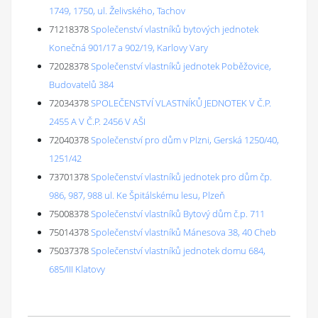
1749, 1750, ul. Želivského, Tachov
71218378
Společenství vlastníků bytových jednotek
Konečná 901/17 a 902/19, Karlovy Vary
72028378
Společenství vlastníků jednotek Poběžovice,
Budovatelů 384
72034378
SPOLEČENSTVÍ VLASTNÍKŮ JEDNOTEK V Č.P.
2455 A V Č.P. 2456 V AŠI
72040378
Společenství pro dům v Plzni, Gerská 1250/40,
1251/42
73701378
Společenství vlastníků jednotek pro dům čp.
986, 987, 988 ul. Ke Špitálskému lesu, Plzeň
75008378
Společenství vlastníků Bytový dům č.p. 711
75014378
Společenství vlastníků Mánesova 38, 40 Cheb
75037378
Společenství vlastníků jednotek domu 684,
685/III Klatovy