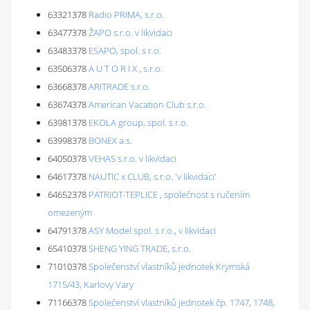
63321378
Radio PRIMA, s.r.o.
63477378
ŽAPO s.r.o. v likvidaci
63483378
ESAPO, spol. s r.o.
63506378
A U T O R I X , s.r.o.
63668378
ARITRADE s.r.o.
63674378
American Vacation Club s.r.o.
63981378
EKOLA group, spol. s r.o.
63998378
BONEX a.s.
64050378
VEHAS s.r.o. v likvidaci
64617378
NAUTIC x CLUB, s.r.o. 'v likvidaci'
64652378
PATRIOT-TEPLICE , společnost s ručením
omezeným
64791378
ASY Model spol. s r.o., v likvidaci
65410378
SHENG YING TRADE, s.r.o.
71010378
Společenství vlastníků jednotek Krymská
1715/43, Karlovy Vary
71166378
Společenství vlastníků jednotek čp. 1747, 1748,