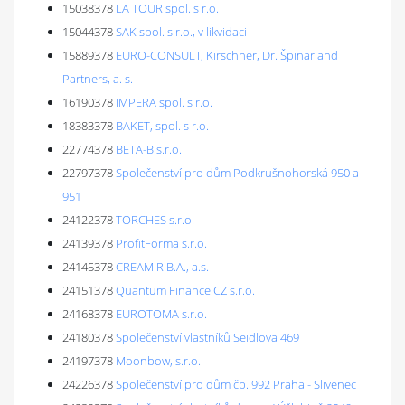
15038378
LA TOUR spol. s r.o.
15044378
SAK spol. s r.o., v likvidaci
15889378
EURO-CONSULT, Kirschner, Dr. Špinar and
Partners, a. s.
16190378
IMPERA spol. s r.o.
18383378
BAKET, spol. s r.o.
22774378
BETA-B s.r.o.
22797378
Společenství pro dům Podkrušnohorská 950 a
951
24122378
TORCHES s.r.o.
24139378
ProfitForma s.r.o.
24145378
CREAM R.B.A., a.s.
24151378
Quantum Finance CZ s.r.o.
24168378
EUROTOMA s.r.o.
24180378
Společenství vlastníků Seidlova 469
24197378
Moonbow, s.r.o.
24226378
Společenství pro dům čp. 992 Praha - Slivenec