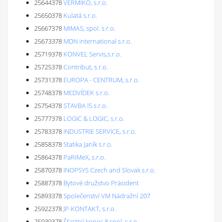
25644378
VERMIKO, s.r.o.
25650378
Kulatá s.r.o.
25667378
MIMAS, spol. s r.o.
25673378
MDN international s.r.o.
25719378
KONVEL Servis,s.r.o.
25725378
Contribut, s.r.o.
25731378
EUROPA - CENTRUM, s.r.o.
25748378
MEDVÍDEK s.r.o.
25754378
STAVBA l5 s.r.o.
25777378
LOGIC & LOGIC, s.r.o.
25783378
INDUSTRIE SERVICE, s.r.o.
25858378
Statika Janík s.r.o.
25864378
PaRiMeX, s.r.o.
25870378
INOPSYS Czech and Slovak s.r.o.
25887378
Bytové družstvo Präsident
25893378
Společenství VM Nádražní 207
25922378
JP-KONTAKT, s.r.o.
25939378
Šťastný kopec 8 spol. s r.o.