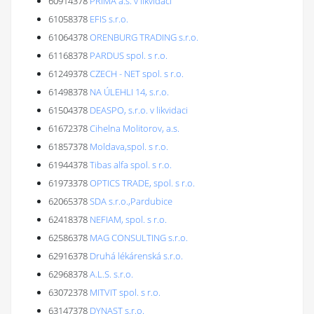
60914378
PRIMA a.s. v likvidaci
61058378
EFIS s.r.o.
61064378
ORENBURG TRADING s.r.o.
61168378
PARDUS spol. s r.o.
61249378
CZECH - NET spol. s r.o.
61498378
NA ÚLEHLI 14, s.r.o.
61504378
DEASPO, s.r.o. v likvidaci
61672378
Cihelna Molitorov, a.s.
61857378
Moldava,spol. s r.o.
61944378
Tibas alfa spol. s r.o.
61973378
OPTICS TRADE, spol. s r.o.
62065378
SDA s.r.o.,Pardubice
62418378
NEFIAM, spol. s r.o.
62586378
MAG CONSULTING s.r.o.
62916378
Druhá lékárenská s.r.o.
62968378
A.L.S. s.r.o.
63072378
MITVIT spol. s r.o.
63147378
DYNAST s.r.o.