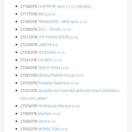
27160378
CENTRPAP spol. s r.o. v likvidaci
27177378
IMCG,s.r.o.
27183378
TRANSSPED - MKD spol. s r.o.
27206378
ŠULC - ŠVARC, s.r.o.
27212378
VVF-TRANS-SPEED,s.r.o.
27229378
LABOTA a.s.
27235378
VELIDGAN, s.r.o.
27241378
CAUBOY, s.r.o.
27264378
TEACH TEAM s.r.o.
27287378
DIESELPOWER Group s.r.o.
27316378
Property Statenice, s.r.o.
27322378
Společenství vlastníků jednotek Stará 2520/45a v
Ústí nad Labem
27374378
PrintHouse Morava s.r.o.
27403378
Marfam, s.r.o.
27426378
Helvít s.r.o.
27432378
MORRILTON s.r.o.