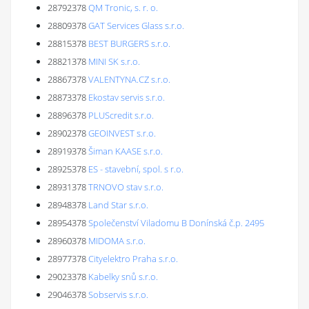
28792378
QM Tronic, s. r. o.
28809378
GAT Services Glass s.r.o.
28815378
BEST BURGERS s.r.o.
28821378
MINI SK s.r.o.
28867378
VALENTYNA.CZ s.r.o.
28873378
Ekostav servis s.r.o.
28896378
PLUScredit s.r.o.
28902378
GEOINVEST s.r.o.
28919378
Šiman KAASE s.r.o.
28925378
ES - stavební, spol. s r.o.
28931378
TRNOVO stav s.r.o.
28948378
Land Star s.r.o.
28954378
Společenství Viladomu B Donínská č.p. 2495
28960378
MIDOMA s.r.o.
28977378
Cityelektro Praha s.r.o.
29023378
Kabelky snů s.r.o.
29046378
Sobservis s.r.o.