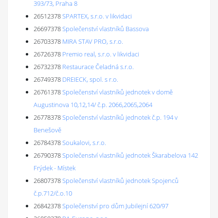
393/73, Praha 8
26512378
SPARTEX, s.r.o. v likvidaci
26697378
Společenství vlastníků Bassova
26703378
MIRA STAV PRO, s.r.o.
26726378
Premio real, s.r.o. v likvidaci
26732378
Restaurace Čeladná s.r.o.
26749378
DREIECK, spol. s r.o.
26761378
Společenství vlastníků jednotek v domě
Augustinova 10,12,14/ č.p. 2066,2065,2064
26778378
Společenství vlastníků jednotek č.p. 194 v
Benešově
26784378
Soukalovi, s.r.o.
26790378
Společenství vlastníků jednotek Škarabelova 142
Frýdek - Místek
26807378
Společenství vlastníků jednotek Spojenců
č.p.712/č.o.10
26842378
Společenství pro dům Jubilejní 620/97