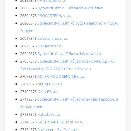
26859378
PA-Europe, s.r.o.
26888378
Bytové družstvo Lužánecká 4, družstvo
26894378
PROCARTECH, s.r.o.
26900378
Společenství vlastníků bytů Palliardiho 1440/2A,
Znojmo
26917378
Celeste land, s.r.o.
26923378
ViaMedia s.r.o.
26946378
Bytové družstvo Žižkova 4/6, družstvo
27067378
Společenství vlastníků jednotek domu č.p.715,
716 Dvouletky, 715, 716 Zruč nad Sázavou
27073378
CO. ER. FOOD SERVICE s.r.o.
27096378
NOTSERVIS a.s.
27102378
OKIN FS, a.s.
27119378
Společenství vlastníků jednotek Nad kapličkou a
Za stadionem
27131378
Kutastav s.r.o.
27148378
GASTROART CZ, spol. s r.o.
27154378
Parfumerie Rytířská s.r.o.