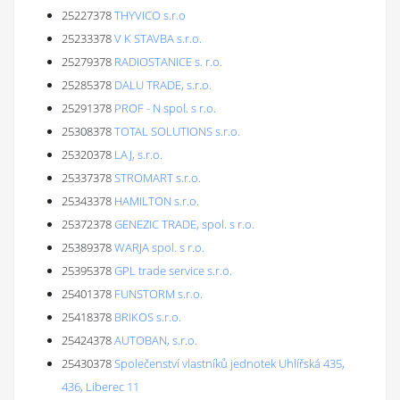
25227378
THYVICO s.r.o
25233378
V K STAVBA s.r.o.
25279378
RADIOSTANICE s. r.o.
25285378
DALU TRADE, s.r.o.
25291378
PROF - N spol. s r.o.
25308378
TOTAL SOLUTIONS s.r.o.
25320378
LAJ, s.r.o.
25337378
STROMART s.r.o.
25343378
HAMILTON s.r.o.
25372378
GENEZIC TRADE, spol. s r.o.
25389378
WARJA spol. s r.o.
25395378
GPL trade service s.r.o.
25401378
FUNSTORM s.r.o.
25418378
BRIKOS s.r.o.
25424378
AUTOBAN, s.r.o.
25430378
Společenství vlastníků jednotek Uhlířská 435,
436, Liberec 11