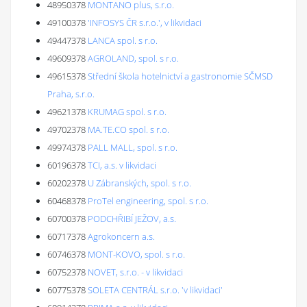
48950378
MONTANO plus, s.r.o.
49100378
'INFOSYS ČR s.r.o.', v likvidaci
49447378
LANCA spol. s r.o.
49609378
AGROLAND, spol. s r.o.
49615378
Střední škola hotelnictví a gastronomie SČMSD
Praha, s.r.o.
49621378
KRUMAG spol. s r.o.
49702378
MA.TE.CO spol. s r.o.
49974378
PALL MALL, spol. s r.o.
60196378
TCI, a.s. v likvidaci
60202378
U Zábranských, spol. s r.o.
60468378
ProTel engineering, spol. s r.o.
60700378
PODCHŘIBÍ JEŽOV, a.s.
60717378
Agrokoncern a.s.
60746378
MONT-KOVO, spol. s r.o.
60752378
NOVET, s.r.o. - v likvidaci
60775378
SOLETA CENTRÁL s.r.o. 'v likvidaci'