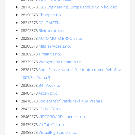
28178378
DAS Engineering Europe spol. s r.o. v likvidaci
28190378
Choops s.r.o.
28213378
DELOMITEN a.s.
28242378
Bleicherde s.r.o.
28288378
AUTO MOTO BRNO s.r.o.
28300378
M&T services s.r.o.
28369378
TimaKit s.r.o.
28375378
Wenger and Capital s.r.o.
28381378
Společenství vlastníků jednotek domu Řehořova
1003/34, Praha 3
28398378
B4 TAX s.r.o.
28404378
Ascari s.r.o.
28410378
Společenství Verdunská 489, Praha 6
28427378
FELINI CZ a.s.
28462378
VIDEOBOARD Liberec s.r.o.
28479378
V.I.Zab Cz s.r.o.
28485378
VirtualRig Studio s.r.o.