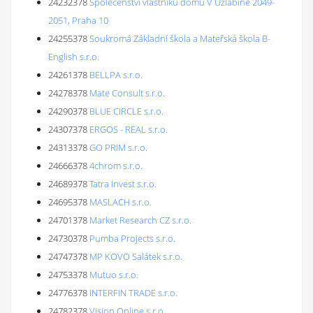
24232378
Společenství vlastníků domu V Úžlabině 2049-
2051, Praha 10
24255378
Soukromá Základní škola a Mateřská škola B-
English s.r.o.
24261378
BELLPA s.r.o.
24278378
Mate Consult s.r.o.
24290378
BLUE CIRCLE s.r.o.
24307378
ERGOS - REAL s.r.o.
24313378
GO PRIM s.r.o.
24666378
4chrom s.r.o.
24689378
Tatra Invest s.r.o.
24695378
MASLACH s.r.o.
24701378
Market Research CZ s.r.o.
24730378
Pumba Projects s.r.o.
24747378
MP KOVO Salátek s.r.o.
24753378
Mutuo s.r.o.
24776378
INTERFIN TRADE s.r.o.
24782378
Vision Online s.r.o.