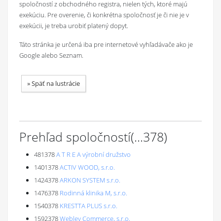
spoločností z obchodného registra, nielen tých, ktoré majú
exekúciu. Pre overenie, či konkrétna spoločnosť je či nie je v
exekúcii, je treba urobiť platený dopyt.
Táto stránka je určená iba pre internetové vyhľadávače ako je
Google alebo Seznam.
»
Späť na lustrácie
Prehľad spoločností
(...
378
)
481378
A T R E A výrobní družstvo
1401378
ACTIV WOOD, s.r.o.
1424378
ARKON SYSTEM s.r.o.
1476378
Rodinná klinika M, s.r.o.
1540378
KRESTTA PLUS s.r.o.
1592378
Webley Commerce, s.r.o.