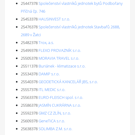
25447378
Společenství vlastníků jednotek bytů Podbořany
Příčná čp. 746
25453378
HAUSINVEST s.r.o.
25476378
Společenství vlastníků jednotek Stavbařů 2688,
2689 v Žatci
25482378
Trox, a.s.
25499378
FLEXO PROVAZNÍK s.r.o.
25505378
MORAVIA TRAVEL s.r.o.
25511378
Buriánek - klimatizace s.r.o.
25534378
DAMIP s.r.o.
25540378
GEODETICKÁ KANCELÁŘ JBS, s.r.o.
25557378
ITL MEDIC s.r.o.
25563378
EURO-FLEISCH spol. s r.o.
25586378
JASMÍN CUKRÁRNA s.r.o.
25592378
GMZ CZ ZLÍN, s.r.o.
25609378
GeneTiCA s.r.o.
25638378
SOLIMBA Z.M. s.r.o.