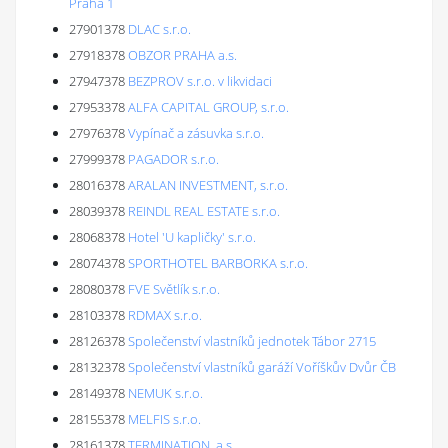
Praha 1
27901378
DLAC s.r.o.
27918378
OBZOR PRAHA a.s.
27947378
BEZPROV s.r.o. v likvidaci
27953378
ALFA CAPITAL GROUP, s.r.o.
27976378
Vypínač a zásuvka s.r.o.
27999378
PAGADOR s.r.o.
28016378
ARALAN INVESTMENT, s.r.o.
28039378
REINDL REAL ESTATE s.r.o.
28068378
Hotel 'U kapličky' s.r.o.
28074378
SPORTHOTEL BARBORKA s.r.o.
28080378
FVE Světlík s.r.o.
28103378
RDMAX s.r.o.
28126378
Společenství vlastníků jednotek Tábor 2715
28132378
Společenství vlastníků garáží Voříškův Dvůr ČB
28149378
NEMUK s.r.o.
28155378
MELFIS s.r.o.
28161378
TERMINATION, a.s.