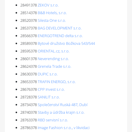
28491378
ZEKOV s.r.o.
28514378
B&B Hotels, s.r.o.
28520378
Silesta One s.r.o.
28537378
BAG DEVELOPMENT s.r.o.
28566378
ENERGOTREND delta s.r.o.
28589378
Bytové družstvo Božkova 543/544
28595378
ORIENTAL.cz, s.r.o.
28601378
Neverending s.r.o.
28624378
Grenela Trade s.r.o.
28630378
DUPIC s.r.o.
28653378
TRAFIN ENERGO, s.r.o.
28676378
CPP Invest s.r.o.
28728378
SANILIT s.r.o.
28734378
Společenství Ruská 487, Dubí
28740378
Stavby a údržba krajin s.r.o.
28763378
RBD servisní s.r.o.
28786378
Image Fashion s.r.o., v likvidaci