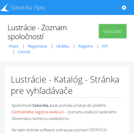
Sokordia iSpis
Lustrácie - Zoznam
Vyskúšať!
spoločností
Popis
Registrácia
Ukážka
Registre
API
Cenník
Lustrácie - Katalóg - Stránka
pre vyhľadávače
Spoločnosť
Sokordia, s.r.o.
ponúka prístup do platého
Centrálneho registra exekúcií
– zoznamu exekúcií vedeného
Slovenskou komorou exekútorov.
Na tejto stránke software zobrazuje zoznam VŠETKÝCH