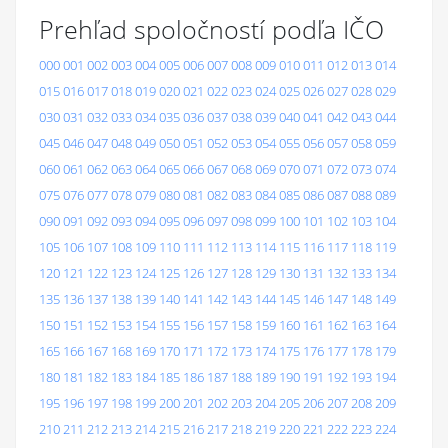
Prehľad spoločností podľa IČO
000
001
002
003
004
005
006
007
008
009
010
011
012
013
014
015
016
017
018
019
020
021
022
023
024
025
026
027
028
029
030
031
032
033
034
035
036
037
038
039
040
041
042
043
044
045
046
047
048
049
050
051
052
053
054
055
056
057
058
059
060
061
062
063
064
065
066
067
068
069
070
071
072
073
074
075
076
077
078
079
080
081
082
083
084
085
086
087
088
089
090
091
092
093
094
095
096
097
098
099
100
101
102
103
104
105
106
107
108
109
110
111
112
113
114
115
116
117
118
119
120
121
122
123
124
125
126
127
128
129
130
131
132
133
134
135
136
137
138
139
140
141
142
143
144
145
146
147
148
149
150
151
152
153
154
155
156
157
158
159
160
161
162
163
164
165
166
167
168
169
170
171
172
173
174
175
176
177
178
179
180
181
182
183
184
185
186
187
188
189
190
191
192
193
194
195
196
197
198
199
200
201
202
203
204
205
206
207
208
209
210
211
212
213
214
215
216
217
218
219
220
221
222
223
224