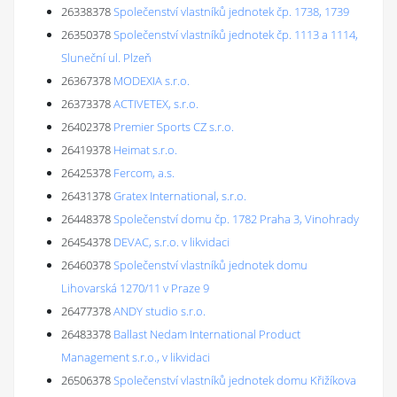
26338378
Společenství vlastníků jednotek čp. 1738, 1739
26350378
Společenství vlastníků jednotek čp. 1113 a 1114,
Sluneční ul. Plzeň
26367378
MODEXIA s.r.o.
26373378
ACTIVETEX, s.r.o.
26402378
Premier Sports CZ s.r.o.
26419378
Heimat s.r.o.
26425378
Fercom, a.s.
26431378
Gratex International, s.r.o.
26448378
Společenství domu čp. 1782 Praha 3, Vinohrady
26454378
DEVAC, s.r.o. v likvidaci
26460378
Společenství vlastníků jednotek domu
Lihovarská 1270/11 v Praze 9
26477378
ANDY studio s.r.o.
26483378
Ballast Nedam International Product
Management s.r.o., v likvidaci
26506378
Společenství vlastníků jednotek domu Křižíkova