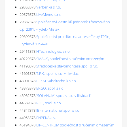
29353378
Verbenka s.r.o.
29376378
LiveMems, s.r.o.
29382378
Společenství vlastníků jednotek Třanovského
č.p. 2391, Frýdek- Místek
29399378
Společenství pro dům na adrese Český Těšín,
Frýdecká 1354/48
29411378
HTechnologies, s.r.o.
40229378
ŠMAUS, společnost s ručením omezeným
41190378
Středočeské stavomontáže spol. s r.o.
41601378
T.P.K., spol. s r.o. v likvidaci
43001378
PEKM Kabeltechnik s.r.o.
43875378
ERGO, spol. s r.o.
43962378
'SOLANUM' spol. s r.o. 'v likvidaci'
44569378
POL, spol. s r.o.
44847378
IBI-International spol. s r.o.
44963378
ENPEKA a.s.
45194378
LIP-CENTRUM společnost s ručením omezeným