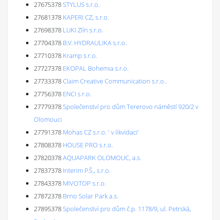
27675378
STYLUS s.r.o.
27681378
KAPERI CZ, s.r.o.
27698378
LUKI Zlín s.r.o.
27704378
B.V. HYDRAULIKA s.r.o.
27710378
Kramp s.r.o.
27727378
EKOPAL Bohemia s.r.o.
27733378
Claim Creative Communication s.r.o..
27756378
ENCI s.r.o.
27779378
Společenství pro dům Tererovo náměstí 920/2 v
Olomouci
27791378
Mohas CZ s.r.o. ' v likvidaci'
27808378
HOUSE PRO s.r.o.
27820378
AQUAPARK OLOMOUC, a.s.
27837378
Interim P.Š., s.r.o.
27843378
MIVOTOP s.r.o.
27872378
Brno Solar Park a.s.
27895378
Společenství pro dům č.p. 1178/9, ul. Petrská,