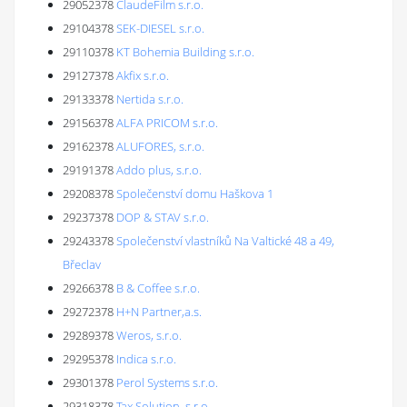
29052378
ClaudeFilm s.r.o.
29104378
SEK-DIESEL s.r.o.
29110378
KT Bohemia Building s.r.o.
29127378
Akfix s.r.o.
29133378
Nertida s.r.o.
29156378
ALFA PRICOM s.r.o.
29162378
ALUFORES, s.r.o.
29191378
Addo plus, s.r.o.
29208378
Společenství domu Haškova 1
29237378
DOP & STAV s.r.o.
29243378
Společenství vlastníků Na Valtické 48 a 49,
Břeclav
29266378
B & Coffee s.r.o.
29272378
H+N Partner,a.s.
29289378
Weros, s.r.o.
29295378
Indica s.r.o.
29301378
Perol Systems s.r.o.
29318378
Tax Solution, s.r.o.