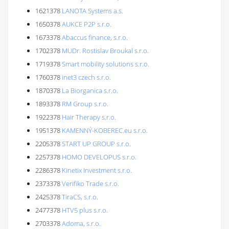
1621378
LANOTA Systems a.s.
1650378
AUKCE P2P s.r.o.
1673378
Abaccus finance, s.r.o.
1702378
MUDr. Rostislav Broukal s.r.o.
1719378
Smart mobility solutions s.r.o.
1760378
inet3 czech s.r.o.
1870378
La Biorganica s.r.o.
1893378
RM Group s.r.o.
1922378
Hair Therapy s.r.o.
1951378
KAMENNÝ-KOBEREC.eu s.r.o.
2205378
START UP GROUP s.r.o.
2257378
HOMO DEVELOPUS s.r.o.
2286378
Kinetix Investment s.r.o.
2373378
Verifiko Trade s.r.o.
2425378
TiraCS, s.r.o.
2477378
HTV5 plus s.r.o.
2703378
Adoma, s.r.o.