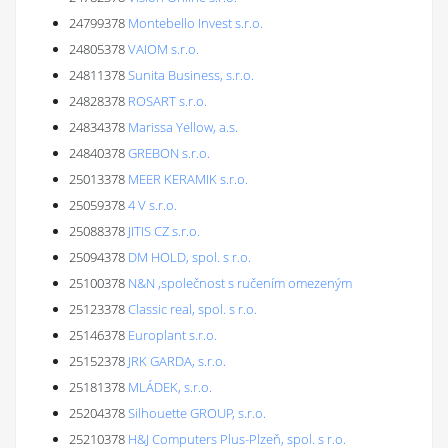
24799378
Montebello Invest s.r.o.
24805378
VAIOM s.r.o.
24811378
Sunita Business, s.r.o.
24828378
ROSART s.r.o.
24834378
Marissa Yellow, a.s.
24840378
GREBON s.r.o.
25013378
MEER KERAMIK s.r.o.
25059378
4 V s.r.o.
25088378
JITIS CZ s.r.o.
25094378
DM HOLD, spol. s r.o.
25100378
N&N ,společnost s ručením omezeným
25123378
Classic real, spol. s r.o.
25146378
Europlant s.r.o.
25152378
JRK GARDA, s.r.o.
25181378
MLÁDEK, s.r.o.
25204378
Silhouette GROUP, s.r.o.
25210378
H&J Computers Plus-Plzeň, spol. s r.o.