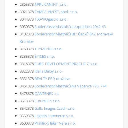
2865378
APPLICAN INT. s.r.o.
3021378
CAMEA INVEST, spol. s r.o.
3044378
100PROgastro s.r.o.
3050378
Společenství vlastníků Leopoldova 2042-43
3102378
Společenství vlastníků Bří. Čapků 842, Moravský
Krumlov
3160378
THYMENUS s.r.o.
3235378
ÉPICES s.r.o.
3316378
EURO DEVELOPMENT PRAGUE 7, s.r.o.
3322378
Idalia Dalby s.r.o.
3351378
REALTY BRP, družstvo
3461378
Společenství vlastníků Na Vápence 773, 774
3478378
QANTENEX a.s.
3513378
Future Fin s.r.o.
3542378
Gallo Images Czech s.r.o.
3559378
Legesis commerce s.r.o.
3600378
Praktický lékař Nera s.r.o.