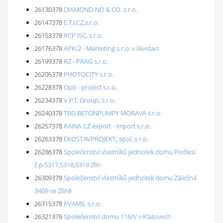
26130378
DIAMOND-ND & CO. s.r.o.
26147378
E.T.I.CZ,s.r.o.
26153378
RCP ISC, s.r.o.
26176378
APK/2 - Marketing s.r.o. v likvidaci
26199378
RZ - PRAG s.r.o.
26205378
PHOTOCITY s.r.o.
26228378
Opti - project s.r.o.
26234378
V.P.T. Group, s.r.o.
26240378
TBG BETONPUMPY MORAVA s.r.o.
26257378
RAINA CZ export - import s.r.o.
26263378
EKOSTAVPROJEKT, spol. s r.o.
26286378
Společenství vlastníků jednotek domu Podlesí
č.p.5317,5318,5319 Zlín
26309378
Společenství vlastníků jednotek domu Zálešná
3409 ve Zlíně
26315378
KVAMIL s.r.o.
26321378
Společenství domu 116/V v Klatovech