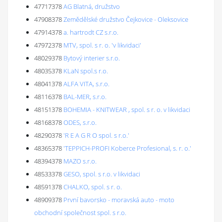
47717378
AG Blatná, družstvo
47908378
Zemědělské družstvo Čejkovice - Oleksovice
47914378
a. hartrodt CZ s.r.o.
47972378
MTV, spol. s r. o. 'v likvidaci'
48029378
Bytový interier s.r.o.
48035378
KLaN spol.s r.o.
48041378
ALFA VITA, s.r.o.
48116378
BAL-MER, s.r.o.
48151378
BOHEMIA - KNITWEAR , spol. s r. o. v likvidaci
48168378
ODES, s.r.o.
48290378
'R E A G R O spol. s r.o.'
48365378
'TEPPICH-PROFI Koberce Profesional, s. r. o.'
48394378
MAZO s.r.o.
48533378
GESO, spol. s r.o. v likvidaci
48591378
CHALKO, spol. s r. o.
48909378
První bavorsko - moravská auto - moto
obchodní společnost spol. s r.o.