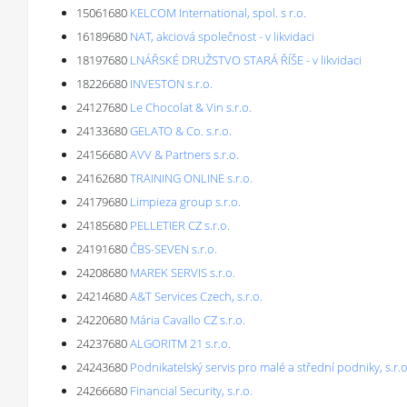
15061680
KELCOM International, spol. s r.o.
16189680
NAT, akciová společnost - v likvidaci
18197680
LNÁŘSKÉ DRUŽSTVO STARÁ ŘÍŠE - v likvidaci
18226680
INVESTON s.r.o.
24127680
Le Chocolat & Vin s.r.o.
24133680
GELATO & Co. s.r.o.
24156680
AVV & Partners s.r.o.
24162680
TRAINING ONLINE s.r.o.
24179680
Limpieza group s.r.o.
24185680
PELLETIER CZ s.r.o.
24191680
ČBS-SEVEN s.r.o.
24208680
MAREK SERVIS s.r.o.
24214680
A&T Services Czech, s.r.o.
24220680
Mária Cavallo CZ s.r.o.
24237680
ALGORITM 21 s.r.o.
24243680
Podnikatelský servis pro malé a střední podniky, s.r.o
24266680
Financial Security, s.r.o.