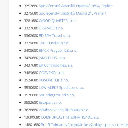
3252680
Společenství vlastníků Opavská 2654, Teplice
3275680
Společenství vlastníků Masná 21, Praha 1
3281680
WOOD QUARTER s.r.o.
3327680
DIGIPACK s.r.o.
3362680
BD SPA Travel s.r.o.
3379680
TAPO LIVING s.r.o.
3408680
BMCK Prague I CZ s.r.o.
3420680
JAKO PLUS s.r.o.
3437680
EP Commodities, a.s.
3489680
ODEVEKO s.r.o.
3524680
KOSORETLIF s.r.o.
3530680
LKW-ALEKS Spedition s.r.o.
3576680
Sounderground s.r.o.
3582680
Estopart s.r.o.
3628680
Výtahysever.cz, Rumburk s.r.o.
13690680
COMPUPLAST INTERNATIONAL a.s.
14801680
Bratři Tolmanové, mydlářské výrobky, spol. s r.o. v lik