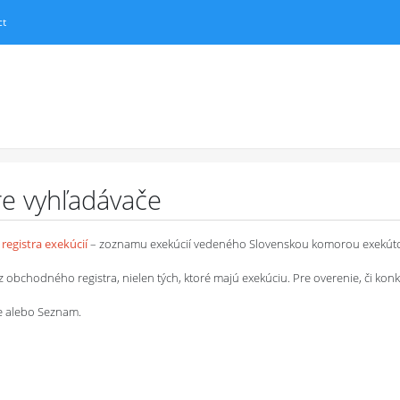
ct
pre vyhľadávače
registra exekúcií
– zoznamu exekúcií vedeného Slovenskou komorou exekút
chodného registra, nielen tých, ktoré majú exekúciu. Pre overenie, či konkrétn
le alebo Seznam.