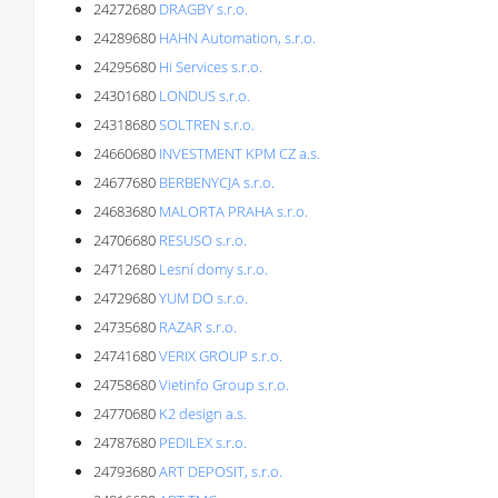
24272680
DRAGBY s.r.o.
24289680
HAHN Automation, s.r.o.
24295680
Hi Services s.r.o.
24301680
LONDUS s.r.o.
24318680
SOLTREN s.r.o.
24660680
INVESTMENT KPM CZ a.s.
24677680
BERBENYCJA s.r.o.
24683680
MALORTA PRAHA s.r.o.
24706680
RESUSO s.r.o.
24712680
Lesní domy s.r.o.
24729680
YUM DO s.r.o.
24735680
RAZAR s.r.o.
24741680
VERIX GROUP s.r.o.
24758680
Vietinfo Group s.r.o.
24770680
K2 design a.s.
24787680
PEDILEX s.r.o.
24793680
ART DEPOSIT, s.r.o.