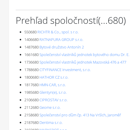
Prehľad spoločností
(...
680
)
550680
RICHTR & Co., spol. s r.o.
1406680
RATNAPURA GROUP s.r.o.
1487680
Bytové družstvo Antonín 2
1661680
Společenství vlastníků jednotek bytového domu Dr. E.
1736680
Společenství vlastníků jednotek Mazovská 476 a 477
1788680
CITYFINANCE Investment, s.r.o.
1800680
HATHOR CZ s.r.o.
1817680
HMN-CAR, s.r.o.
1985680
Glentyn(e), s.r.o.
2106680
CIPROSTAV s.r.o.
2112680
Geome s.r.o.
2158680
Společenství pro dům čp. 413 Na Vrších, Jaroměř
2187680
Dentima s.r.o.