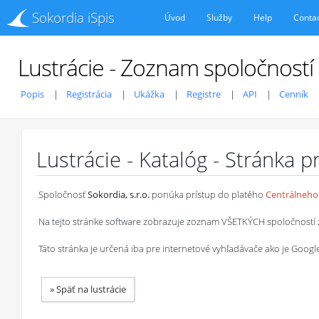
Sokordia iSpis
Úvod
Služby
Help
Conta
Lustrácie - Zoznam spoločností
Popis
Registrácia
Ukážka
Registre
API
Cenník
Lustrácie - Katalóg - Stránka 
Spoločnosť
Sokordia, s.r.o.
ponúka prístup do platého
Centrálneho 
Na tejto stránke software zobrazuje zoznam VŠETKÝCH spoločností z ob
Táto stránka je určená iba pre internetové vyhľadávače ako je Goog
»
Späť na lustrácie