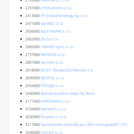
2193680
MARKSPOT s.r.o.
2297680
J+H business s.r.o.
2413680
PP Industriereinigung s.r.o.
2471680
GynMD, s.r.o.
2656680
Back Market s.r.o.
2662680
Za-Za s.r.o.
2685680
I-MANET spol. s r.o.
2737680
MENSOA s.r.o.
2801680
wo-men s.r.o.
2818680
MUDr. Renata Dvořáková s.r.o.
2830680
REAPOL s.r.o.
2934680
ITECHJJA s.r.o.
2940680
Bytové družstvo Slepá 35, Brno
3171680
KARCHARIA s.r.o.
3194680
Meretech s.r.o.
3200680
Ekopek cz s.r.o.
3217680
Společenství vlastníků pro dům U Koupaliště 1237
3246680
Hornof, s.r.o.