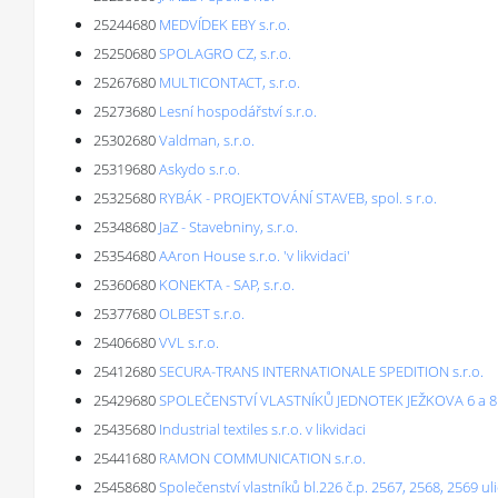
25244680
MEDVÍDEK EBY s.r.o.
25250680
SPOLAGRO CZ, s.r.o.
25267680
MULTICONTACT, s.r.o.
25273680
Lesní hospodářství s.r.o.
25302680
Valdman, s.r.o.
25319680
Askydo s.r.o.
25325680
RYBÁK - PROJEKTOVÁNÍ STAVEB, spol. s r.o.
25348680
JaZ - Stavebniny, s.r.o.
25354680
AAron House s.r.o. 'v likvidaci'
25360680
KONEKTA - SAP, s.r.o.
25377680
OLBEST s.r.o.
25406680
VVL s.r.o.
25412680
SECURA-TRANS INTERNATIONALE SPEDITION s.r.o.
25429680
SPOLEČENSTVÍ VLASTNÍKŮ JEDNOTEK JEŽKOVA 6 a 8
25435680
Industrial textiles s.r.o. v likvidaci
25441680
RAMON COMMUNICATION s.r.o.
25458680
Společenství vlastníků bl.226 č.p. 2567, 2568, 2569 ul