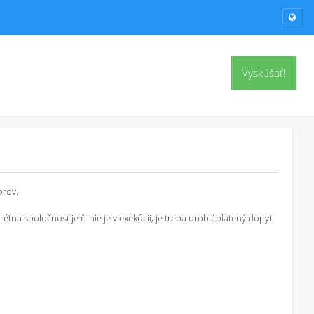
Vyskúšať!
orov.
a spoločnosť je či nie je v exekúcii, je treba urobiť platený dopyt.