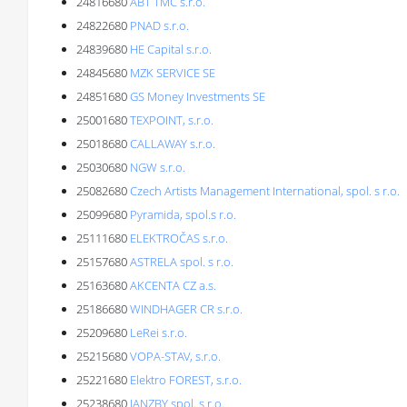
24816680
ABT TMC s.r.o.
24822680
PNAD s.r.o.
24839680
HE Capital s.r.o.
24845680
MZK SERVICE SE
24851680
GS Money Investments SE
25001680
TEXPOINT, s.r.o.
25018680
CALLAWAY s.r.o.
25030680
NGW s.r.o.
25082680
Czech Artists Management International, spol. s r.o.
25099680
Pyramida, spol.s r.o.
25111680
ELEKTROČAS s.r.o.
25157680
ASTRELA spol. s r.o.
25163680
AKCENTA CZ a.s.
25186680
WINDHAGER CR s.r.o.
25209680
LeRei s.r.o.
25215680
VOPA-STAV, s.r.o.
25221680
Elektro FOREST, s.r.o.
25238680
JANZBY spol. s r.o.