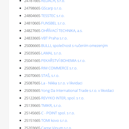
24781665
REDACH, s.r.o.
24798665
GScarp s.r.o.
24804665
TESSTEC s.r.o.
24810665
FUNSBEL s.r.o.
24827665
OHŘÍVACÍ TECHNIKA, a.s.
24833665
VBT Praha s.r.o.
25006665
BULLI, společnost s ručením omezeným
25035665
LAMAL s.r.o.
25041665
PEKAŘSTVÍ BOHEMIA s.r.o.
25058665
RIM COMMERCE s.r.o.
25070665
STAŠ, s.r.o.
25087665
La - Nikka s.r.o. v likvidaci
25093665
Yong Da International Trade s.r.o. v likvidaci
25122665
REVYKO INTER, spol. s r.o.
25139665
TMIKR, s.r.o.
25145665
C - POINT spol. s r.o.
25151665
TOMI kovo s.r.o.
25203665
Carpe Vinum s.r.o.