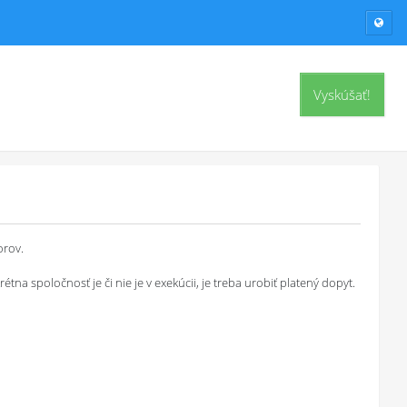
Vyskúšať!
orov.
a spoločnosť je či nie je v exekúcii, je treba urobiť platený dopyt.