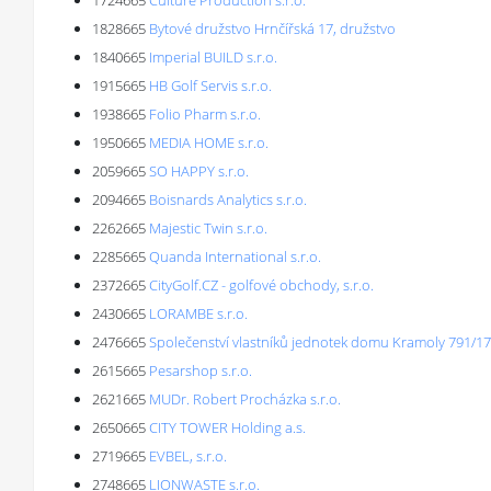
1724665
Culture Production s.r.o.
1828665
Bytové družstvo Hrnčířská 17, družstvo
1840665
Imperial BUILD s.r.o.
1915665
HB Golf Servis s.r.o.
1938665
Folio Pharm s.r.o.
1950665
MEDIA HOME s.r.o.
2059665
SO HAPPY s.r.o.
2094665
Boisnards Analytics s.r.o.
2262665
Majestic Twin s.r.o.
2285665
Quanda International s.r.o.
2372665
CityGolf.CZ - golfové obchody, s.r.o.
2430665
LORAMBE s.r.o.
2476665
Společenství vlastníků jednotek domu Kramoly 791/17
2615665
Pesarshop s.r.o.
2621665
MUDr. Robert Procházka s.r.o.
2650665
CITY TOWER Holding a.s.
2719665
EVBEL, s.r.o.
2748665
LIONWASTE s.r.o.