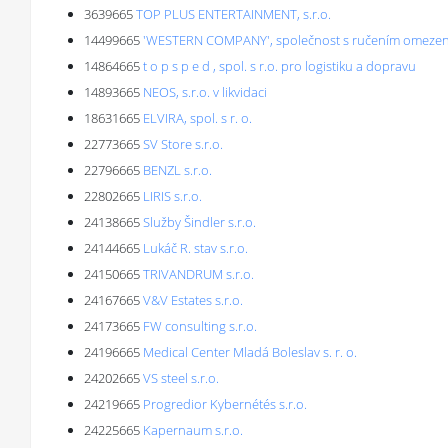
3639665
TOP PLUS ENTERTAINMENT, s.r.o.
14499665
'WESTERN COMPANY', společnost s ručením omeze
14864665
t o p s p e d , spol. s r.o. pro logistiku a dopravu
14893665
NEOS, s.r.o. v likvidaci
18631665
ELVIRA, spol. s r. o.
22773665
SV Store s.r.o.
22796665
BENZL s.r.o.
22802665
LIRIS s.r.o.
24138665
Služby Šindler s.r.o.
24144665
Lukáč R. stav s.r.o.
24150665
TRIVANDRUM s.r.o.
24167665
V&V Estates s.r.o.
24173665
FW consulting s.r.o.
24196665
Medical Center Mladá Boleslav s. r. o.
24202665
VS steel s.r.o.
24219665
Progredior Kybernétés s.r.o.
24225665
Kapernaum s.r.o.