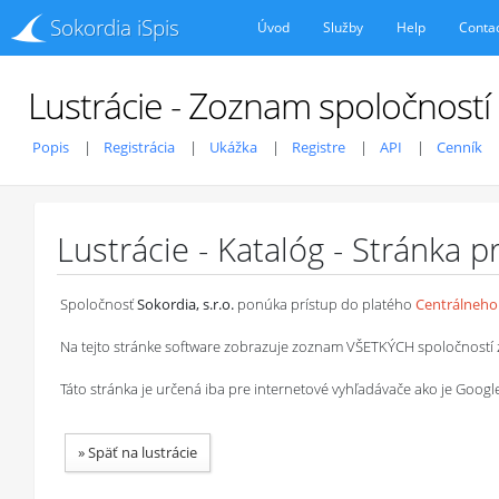
Sokordia iSpis
Úvod
Služby
Help
Conta
Lustrácie - Zoznam spoločností
Popis
Registrácia
Ukážka
Registre
API
Cenník
Lustrácie - Katalóg - Stránka 
Spoločnosť
Sokordia, s.r.o.
ponúka prístup do platého
Centrálneho 
Na tejto stránke software zobrazuje zoznam VŠETKÝCH spoločností z ob
Táto stránka je určená iba pre internetové vyhľadávače ako je Goog
»
Späť na lustrácie