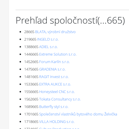
Prehľad spoločností
(...
665
)
28665
BLATA, výrobní družstvo
219665
INGELD s.r.o.
1388665
ADIEL s.r.o.
1446665
Extreme Solution s.r.o.
1452665
Forum Karlín s.r.o.
1475665
GRADENIA s.r.o.
1481665
RAGIT Invest s.r.o.
1533665
EXTRA AUKCE s.r.o.
1556665
Honeysteel CNC s.r.o.
1562665
Tokata Consultancy s.r.o.
1689665
Butterfly styl s.r.o.
1701665
Společenství vlastníků bytového domu Želvička
1718665
VILLA HOLDING s.r.o.