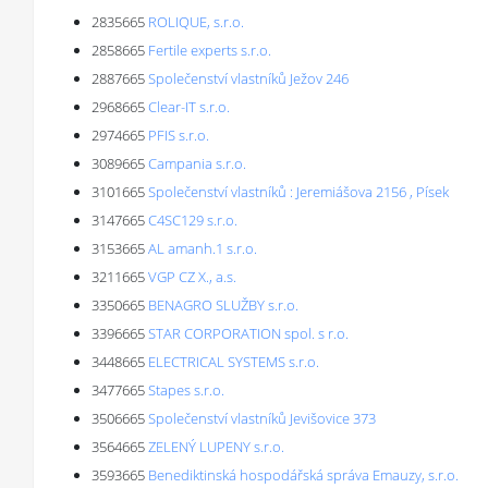
2835665
ROLIQUE, s.r.o.
2858665
Fertile experts s.r.o.
2887665
Společenství vlastníků Ježov 246
2968665
Clear-IT s.r.o.
2974665
PFIS s.r.o.
3089665
Campania s.r.o.
3101665
Společenství vlastníků : Jeremiášova 2156 , Písek
3147665
C4SC129 s.r.o.
3153665
AL amanh.1 s.r.o.
3211665
VGP CZ X., a.s.
3350665
BENAGRO SLUŽBY s.r.o.
3396665
STAR CORPORATION spol. s r.o.
3448665
ELECTRICAL SYSTEMS s.r.o.
3477665
Stapes s.r.o.
3506665
Společenství vlastníků Jevišovice 373
3564665
ZELENÝ LUPENY s.r.o.
3593665
Benediktinská hospodářská správa Emauzy, s.r.o.