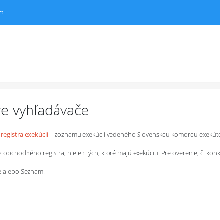
ct
pre vyhľadávače
registra exekúcií
– zoznamu exekúcií vedeného Slovenskou komorou exekút
chodného registra, nielen tých, ktoré majú exekúciu. Pre overenie, či konkrétn
le alebo Seznam.