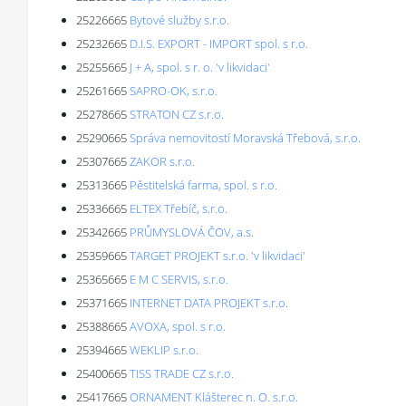
25226665
Bytové služby s.r.o.
25232665
D.I.S. EXPORT - IMPORT spol. s r.o.
25255665
J + A, spol. s r. o. 'v likvidaci'
25261665
SAPRO-OK, s.r.o.
25278665
STRATON CZ s.r.o.
25290665
Správa nemovitostí Moravská Třebová, s.r.o.
25307665
ZAKOR s.r.o.
25313665
Pěstitelská farma, spol. s r.o.
25336665
ELTEX Třebíč, s.r.o.
25342665
PRŮMYSLOVÁ ČOV, a.s.
25359665
TARGET PROJEKT s.r.o. 'v likvidaci'
25365665
E M C SERVIS, s.r.o.
25371665
INTERNET DATA PROJEKT s.r.o.
25388665
AVOXA, spol. s r.o.
25394665
WEKLIP s.r.o.
25400665
TISS TRADE CZ s.r.o.
25417665
ORNAMENT Klášterec n. O. s.r.o.