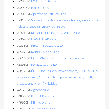
29286654
BYDLENÍ ZLÍN s.r.o.
29292654
ISN OFFICE s.r.o.
29309654
Apartmány Petříkov, s.r.o.
29315654
Společenství vlastníků jednotek obytného domu
Telečská 2898/98, 2899/100, Jihlava
29321654
RELIABLE BUSINESS SERVICES s.r.o.
29367654
DIAMANT AK s.r.o.
29373654
REALITNÍ DOZOR, s.r.o.
40527654
RAINBOW spol. s r.o.
40614654
BOHEMIA Consult spol. s r.o.'v likvidaci'
42865654
R.A.S.O., spol. s r.o.
43872654
ČESIT, spol. s r.o. v jazyce českém, CESIT, S.R.L. v
jazyce italském, CESIT, GmbH v jazce německém, CESIT, Ltd
v jazyce anglickém ' v likvidaci'
44566654
Agrome s.r.o.
44850654
P Ú V A P, spol. s r.o.
44960654
KB micro s.r.o.
45023654
ZARAM spol. s r.o.