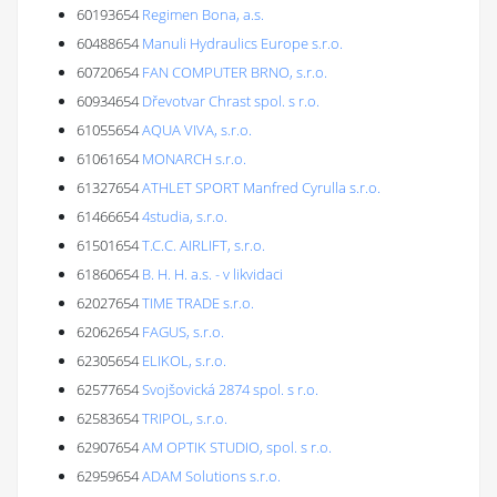
60193654
Regimen Bona, a.s.
60488654
Manuli Hydraulics Europe s.r.o.
60720654
FAN COMPUTER BRNO, s.r.o.
60934654
Dřevotvar Chrast spol. s r.o.
61055654
AQUA VIVA, s.r.o.
61061654
MONARCH s.r.o.
61327654
ATHLET SPORT Manfred Cyrulla s.r.o.
61466654
4studia, s.r.o.
61501654
T.C.C. AIRLIFT, s.r.o.
61860654
B. H. H. a.s. - v likvidaci
62027654
TIME TRADE s.r.o.
62062654
FAGUS, s.r.o.
62305654
ELIKOL, s.r.o.
62577654
Svojšovická 2874 spol. s r.o.
62583654
TRIPOL, s.r.o.
62907654
AM OPTIK STUDIO, spol. s r.o.
62959654
ADAM Solutions s.r.o.