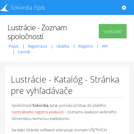
Sokordia iSpis
Lustrácie - Zoznam
Vyskúšať!
spoločností
Popis
Registrácia
Ukážka
Registre
API
Cenník
Lustrácie - Katalóg - Stránka
pre vyhľadávače
Spoločnosť
Sokordia, s.r.o.
ponúka prístup do platého
Centrálneho registra exekúcií
– zoznamu exekúcií vedeného
Slovenskou komorou exekútorov.
Na tejto stránke software zobrazuje zoznam VŠETKÝCH