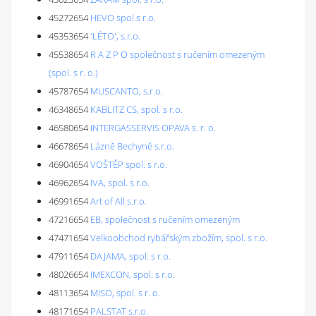
45272654
HEVO spol.s r.o.
45353654
'LÉTO', s.r.o.
45538654
R A Z P O společnost s ručením omezeným
(spol. s r. o.)
45787654
MUSCANTO, s.r.o.
46348654
KABLITZ CS, spol. s r.o.
46580654
INTERGASSERVIS OPAVA s. r. o.
46678654
Lázně Bechyně s.r.o.
46904654
VOŠTĚP spol. s r.o.
46962654
IVA, spol. s r.o.
46991654
Art of All s.r.o.
47216654
EB, společnost s ručením omezeným
47471654
Velkoobchod rybářským zbožím, spol. s r.o.
47911654
DAJAMA, spol. s r.o.
48026654
IMEXCON, spol. s r.o.
48113654
MISO, spol. s r. o.
48171654
PALSTAT s.r.o.