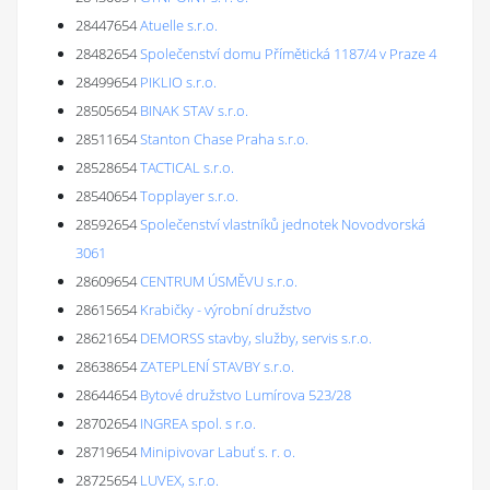
28447654
Atuelle s.r.o.
28482654
Společenství domu Přímětická 1187/4 v Praze 4
28499654
PIKLIO s.r.o.
28505654
BINAK STAV s.r.o.
28511654
Stanton Chase Praha s.r.o.
28528654
TACTICAL s.r.o.
28540654
Topplayer s.r.o.
28592654
Společenství vlastníků jednotek Novodvorská
3061
28609654
CENTRUM ÚSMĚVU s.r.o.
28615654
Krabičky - výrobní družstvo
28621654
DEMORSS stavby, služby, servis s.r.o.
28638654
ZATEPLENÍ STAVBY s.r.o.
28644654
Bytové družstvo Lumírova 523/28
28702654
INGREA spol. s r.o.
28719654
Minipivovar Labuť s. r. o.
28725654
LUVEX, s.r.o.