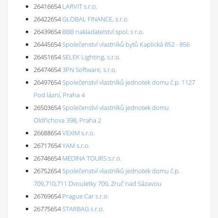
26416654
LARVIT s.r.o.
26422654
GLOBAL FINANCE, s.r.o.
26439654
BBB nakladatelství spol. s r.o.
26445654
Společenství vlastníků bytů Kaplická 852 - 856
26451654
SELEK Lighting, s.r.o.
26474654
3PN Software, s.r.o.
26497654
Společenství vlastníků jednotek domu č.p. 1127
Pod lázní, Praha 4
26503654
Společenství vlastníků jednotek domu
Oldřichova 398, Praha 2
26688654
VEXIM s.r.o.
26717654
YAM s.r.o.
26746654
MEDINA TOURS s.r.o.
26752654
Společenství vlastníků jednotek domu č.p.
709,710,711 Dvouletky 709, Zruč nad Sázavou
26769654
Prague Car s.r.o.
26775654
STARBAG s.r.o.