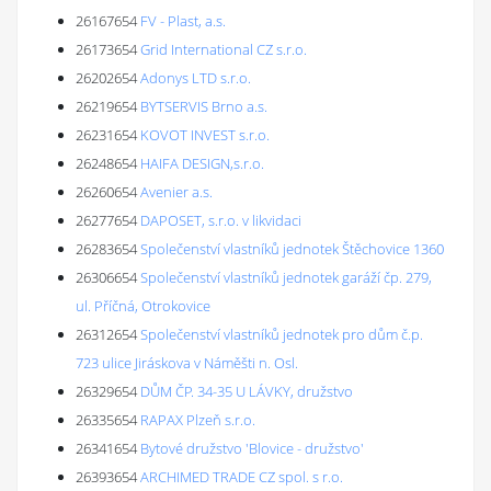
26167654
FV - Plast, a.s.
26173654
Grid International CZ s.r.o.
26202654
Adonys LTD s.r.o.
26219654
BYTSERVIS Brno a.s.
26231654
KOVOT INVEST s.r.o.
26248654
HAIFA DESIGN,s.r.o.
26260654
Avenier a.s.
26277654
DAPOSET, s.r.o. v likvidaci
26283654
Společenství vlastníků jednotek Štěchovice 1360
26306654
Společenství vlastníků jednotek garáží čp. 279,
ul. Příčná, Otrokovice
26312654
Společenství vlastníků jednotek pro dům č.p.
723 ulice Jiráskova v Náměšti n. Osl.
26329654
DŮM ČP. 34-35 U LÁVKY, družstvo
26335654
RAPAX Plzeň s.r.o.
26341654
Bytové družstvo 'Blovice - družstvo'
26393654
ARCHIMED TRADE CZ spol. s r.o.