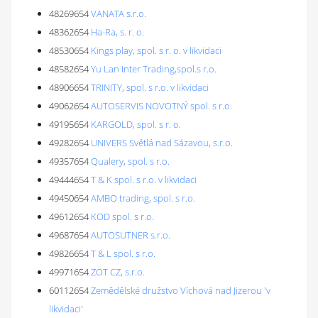
48269654
VANATA s.r.o.
48362654
Ha-Ra, s. r. o.
48530654
Kings play, spol. s r. o. v likvidaci
48582654
Yu Lan Inter Trading,spol.s r.o.
48906654
TRINITY, spol. s r.o. v likvidaci
49062654
AUTOSERVIS NOVOTNÝ spol. s r.o.
49195654
KARGOLD, spol. s r. o.
49282654
UNIVERS Světlá nad Sázavou, s.r.o.
49357654
Qualery, spol. s r.o.
49444654
T & K spol. s r.o. v likvidaci
49450654
AMBO trading, spol. s r.o.
49612654
KOD spol. s r.o.
49687654
AUTOSUTNER s.r.o.
49826654
T & L spol. s r.o.
49971654
ZOT CZ, s.r.o.
60112654
Zemědělské družstvo Víchová nad Jizerou 'v
likvidaci'