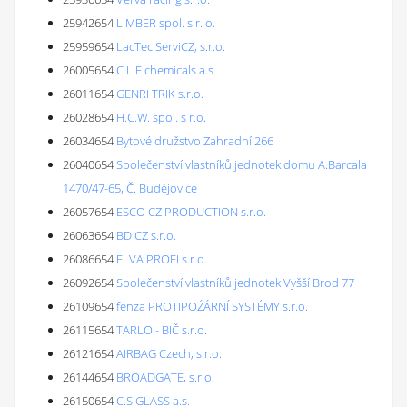
25942654
LIMBER spol. s r. o.
25959654
LacTec ServiCZ, s.r.o.
26005654
C L F chemicals a.s.
26011654
GENRI TRIK s.r.o.
26028654
H.C.W. spol. s r.o.
26034654
Bytové družstvo Zahradní 266
26040654
Společenství vlastníků jednotek domu A.Barcala
1470/47-65, Č. Budějovice
26057654
ESCO CZ PRODUCTION s.r.o.
26063654
BD CZ s.r.o.
26086654
ELVA PROFI s.r.o.
26092654
Společenství vlastníků jednotek Vyšší Brod 77
26109654
fenza PROTIPOŹÁRNÍ SYSTÉMY s.r.o.
26115654
TARLO - BIČ s.r.o.
26121654
AIRBAG Czech, s.r.o.
26144654
BROADGATE, s.r.o.
26150654
C.S.GLASS a.s.