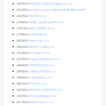
2497654
HASIČSKÝ SERVIS Legátová s.r.o.
2532654
Společenství pro dům Rudník 380, Rudník
2607654
VEHICO s.r.o.
2746654
Tečka - studio grafiky s.r.o.
2781654
IDEAL CREDIT s.r.o.
2798654
LOMIGUR, a.s.
2833654
Marry me, s.r.o.
2862654
Merifex Trade s.r.o.
2914654
RC stream s.r.o.
2937654
Fergoshill Woods s.r.o.
2966654
PAPER BLACK s.r.o.
2995654
LAMAS WOOD s.r.o.
3006654
ALMI Gastro s.r.o.
3087654
STAR AF s.r.o.
3255654
EREMITA COMPANY s.r.o.
3307654
AK.KH-Software s.r.o.
3417654
BLACK LEAK s.r.o.