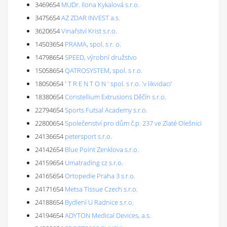
3469654
MUDr. Ilona Kykalová s.r.o.
3475654
AZ ZDAR INVEST a.s.
3620654
Vinařství Krist s.r.o.
14503654
PRAMA, spol. s r. o.
14798654
SPEED, výrobní družstvo
15058654
QATROSYSTEM, spol. s r.o.
18050654
' T R E N T O N ' spol. s r.o. 'v likvidaci'
18380654
Constellium Extrusions Děčín s.r.o.
22794654
Sports Futsal Academy s.r.o.
22800654
Společenství pro dům č.p. 237 ve Zlaté Olešnici
24136654
petersport s.r.o.
24142654
Blue Point Zenklova s.r.o.
24159654
Umatrading cz s.r.o.
24165654
Ortopedie Praha 3 s.r.o.
24171654
Metsa Tissue Czech s.r.o.
24188654
Bydlení U Radnice s.r.o.
24194654
ADYTON Medical Devices, a.s.