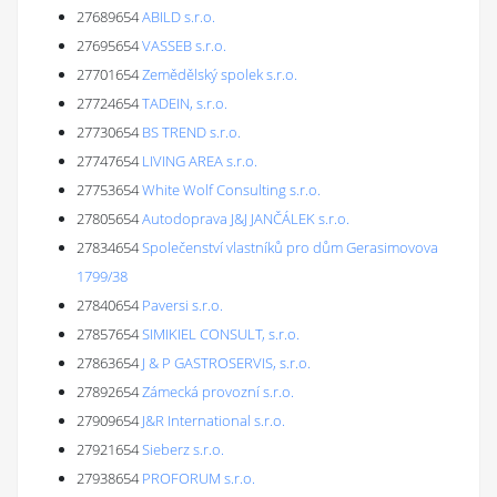
27689654
ABILD s.r.o.
27695654
VASSEB s.r.o.
27701654
Zemědělský spolek s.r.o.
27724654
TADEIN, s.r.o.
27730654
BS TREND s.r.o.
27747654
LIVING AREA s.r.o.
27753654
White Wolf Consulting s.r.o.
27805654
Autodoprava J&J JANČÁLEK s.r.o.
27834654
Společenství vlastníků pro dům Gerasimovova
1799/38
27840654
Paversi s.r.o.
27857654
SIMIKIEL CONSULT, s.r.o.
27863654
J & P GASTROSERVIS, s.r.o.
27892654
Zámecká provozní s.r.o.
27909654
J&R International s.r.o.
27921654
Sieberz s.r.o.
27938654
PROFORUM s.r.o.