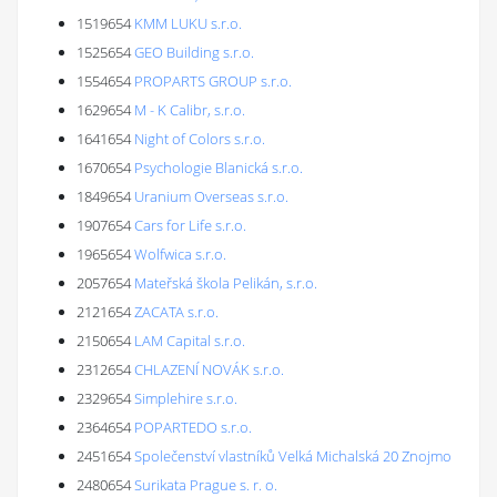
1519654
KMM LUKU s.r.o.
1525654
GEO Building s.r.o.
1554654
PROPARTS GROUP s.r.o.
1629654
M - K Calibr, s.r.o.
1641654
Night of Colors s.r.o.
1670654
Psychologie Blanická s.r.o.
1849654
Uranium Overseas s.r.o.
1907654
Cars for Life s.r.o.
1965654
Wolfwica s.r.o.
2057654
Mateřská škola Pelikán, s.r.o.
2121654
ZACATA s.r.o.
2150654
LAM Capital s.r.o.
2312654
CHLAZENÍ NOVÁK s.r.o.
2329654
Simplehire s.r.o.
2364654
POPARTEDO s.r.o.
2451654
Společenství vlastníků Velká Michalská 20 Znojmo
2480654
Surikata Prague s. r. o.