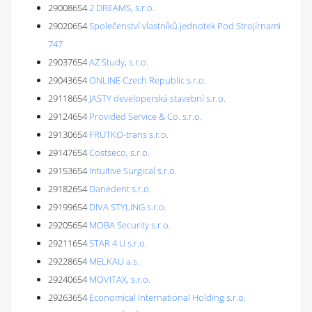
29008654
2 DREAMS, s.r.o.
29020654
Společenství vlastníků jednotek Pod Strojírnami
747
29037654
AZ Study, s.r.o.
29043654
ONLINE Czech Republic s.r.o.
29118654
JASTY developerská stavební s.r.o.
29124654
Provided Service & Co. s.r.o.
29130654
FRUTKO-trans s.r.o.
29147654
Costseco, s.r.o.
29153654
Intuitive Surgical s.r.o.
29182654
Danedent s.r.o.
29199654
DIVA STYLING s.r.o.
29205654
MOBA Security s.r.o.
29211654
STAR 4 U s.r.o.
29228654
MELKAU a.s.
29240654
MOVITAX, s.r.o.
29263654
Economical International Holding s.r.o.