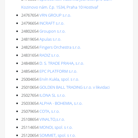
Kozinovo nám. č.p. 1534, Praha 10 Hostivař
24767654
VRN GROUP s.r.o.
24796654
INCRAFT s.r.o.
24802654
Groupon s.r.o.
24819654
Apulas s.r.o.
24825654
Fingers Orchestra s.r.o.
24831654
RADIZ s.r.o.
24848654
D. S. TRADE PRAHA, s.r.o.
24854654
EPC PLATFORM s.r.o.
25004654
Ervín Kukla, spol. s r.o.
25010654
GOLDEN BALL TRADING s.r.o. v likvidaci
25027654
ILONA SL s.r.o.
25033654
ALPHA - BOHEMIA, s.r.o.
25079654
COTA, s.r.o.
25108654
VINALTO,s.r.o.
25114654
MONOI, spol. s r.o.
25120654
SOMMET, spol. s r.o.