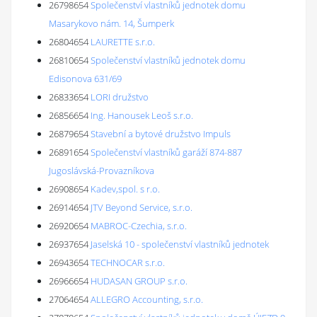
26798654
Společenství vlastníků jednotek domu
Masarykovo nám. 14, Šumperk
26804654
LAURETTE s.r.o.
26810654
Společenství vlastníků jednotek domu
Edisonova 631/69
26833654
LORI družstvo
26856654
Ing. Hanousek Leoš s.r.o.
26879654
Stavební a bytové družstvo Impuls
26891654
Společenství vlastníků garáží 874-887
Jugoslávská-Provazníkova
26908654
Kadev,spol. s r.o.
26914654
JTV Beyond Service, s.r.o.
26920654
MABROC-Czechia, s.r.o.
26937654
Jaselská 10 - společenství vlastníků jednotek
26943654
TECHNOCAR s.r.o.
26966654
HUDASAN GROUP s.r.o.
27064654
ALLEGRO Accounting, s.r.o.