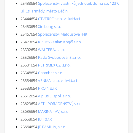
25438654
Společenství vlastníků jednotek domu čp. 1237,
ul. Čs. armády, město Děčín
25444654
ČTVEREC s.r.o. v likvidaci
25450654
Xin Long s.r.o.
25467654
Společenství Matoušova 449
25473654
KROYS - Milan Krejčí s.r.o.
25502654
WALTERA, s.r.o.
25525654
Pavla Svobodová IS s.r.o.
25531654
PETRIMEX CZ, s.r.o.
25548654
Chamber s.r.o.
25554654
VENMA s.r.o. v likvidaci
25583654
PROIN s.r.o.
25612654
A plus L, spol. s r.o.
25629654
AET - PORADENSTVÍ, s.r.o.
25635654
MARINA - AV, s.r.o.
25658654
JUH s.r.o.
25664654
JP FAMILIA, s.r.o.