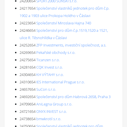
24200654
SPORT2000 SUNSKI s.r.o.
24217654
Společenství vlastníků jednotek pro dům č.p.
1902 a 1903 ulice Prokopa Holého v Čáslavi
24223654
Společenství Miroslava Hajna 740
24246654
Společenství pro dům č.p.1519,1520 a 1521,
ulice R. Těsnohlídka v Čáslavi
24252654
ZFP Investments, investiční společnost, a.s.
24269654
Pekařské obchody s.r.o.
24275654
Ticanzen s.r.o.
24281654
CQK Invest s.r.o.
24304654
KH VÝTAHY s.r.o.
24310654
IES International Prague s.r.o.
24657654
SuCon s.r.o.
24692654
Společenství pro dům Habrová 2658, Praha 3
24709654
AniLegna Group s.r.o.
24721654
ONYX INVEST s.r.o.
24738654
bmwkrotil s.r.o.
24750654
Společenství vlastníků jednotek pro dům