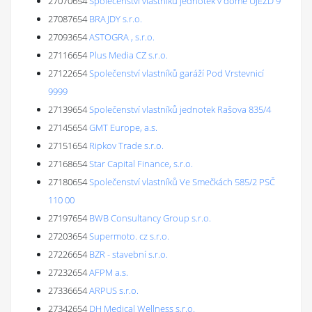
27070654
Společenství vlastníků jednotek v domě ÚJEZD 9
27087654
BRAJDY s.r.o.
27093654
ASTOGRA , s.r.o.
27116654
Plus Media CZ s.r.o.
27122654
Společenství vlastníků garáží Pod Vrstevnicí
9999
27139654
Společenství vlastníků jednotek Rašova 835/4
27145654
GMT Europe, a.s.
27151654
Ripkov Trade s.r.o.
27168654
Star Capital Finance, s.r.o.
27180654
Společenství vlastníků Ve Smečkách 585/2 PSČ
110 00
27197654
BWB Consultancy Group s.r.o.
27203654
Supermoto. cz s.r.o.
27226654
BZR - stavební s.r.o.
27232654
AFPM a.s.
27336654
ARPUS s.r.o.
27342654
DH Medical Wellness s.r.o.