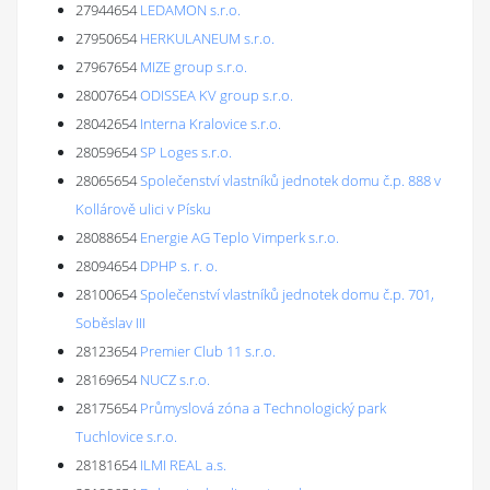
27944654
LEDAMON s.r.o.
27950654
HERKULANEUM s.r.o.
27967654
MIZE group s.r.o.
28007654
ODISSEA KV group s.r.o.
28042654
Interna Kralovice s.r.o.
28059654
SP Loges s.r.o.
28065654
Společenství vlastníků jednotek domu č.p. 888 v
Kollárově ulici v Písku
28088654
Energie AG Teplo Vimperk s.r.o.
28094654
DPHP s. r. o.
28100654
Společenství vlastníků jednotek domu č.p. 701,
Soběslav III
28123654
Premier Club 11 s.r.o.
28169654
NUCZ s.r.o.
28175654
Průmyslová zóna a Technologický park
Tuchlovice s.r.o.
28181654
ILMI REAL a.s.