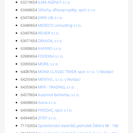
63219654
ILMA AGENCY s.r.o.
63468654
Střechy, dřevoprojekty, spol. s r.o.
63474654
JIARA UB, s.r.o.
63480654
MEDECO consulting s.r.o.
63497654
REVIER s.r.o.
63671654
DEKADA, s.r.o.
63908654
KAPERO s.r.o.
63989654
FOODISH s.r.o.
63995654
MORE, s.r.o.
64087654
MONA CLASSIC TRADE spol. s r.o. 'v likvidaci'
64255654
MENTAS , s.r.o. v likvidaci
64359654
MPR - TRADING, s.r.o.
64579654
Automot Bohemia, s.r.o.
64608654
Avina s.r.o.
64938654
PRODAC, spol. s r.o.
64944654
ZITEP s.r.o.
71192654
Společenství vlastníků jednotek Štědrá 98 - 100