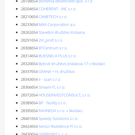
28198654
Bohemia develinvest spol. s r.o.
28204654
COHERENT - INC s.r.o.
28210654
CAMETECH s.r.o.
28233654
MAX-Corporation a.s.
28262654
Stavební družstvo Kolsana
28291654
2m_profi s.r.o.
28308654
BTCentrum s.r.o.
28314654
BUESNELA PLUS s.r.o.
28320654
Bytové družstvo Jiráskova 17 v likvidaci
28337654
OXANA + H, družstvo
28343654
e - scan s.r.o.
28366654
Stream-iT, s.r.o.
28372654
HOUSEINVESTCONSULT, s.r.o.
28389654
BP - facility s.r.o.
28395654
RAHNEDA s.r.o. v likvidaci
28401654
Speedy Solutions s.r.o.
28424654
Senior Rezidence Pí s.r.o.
28430654
GYNPOINT s. r. o.