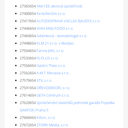
27365654
AMI CEE akciová společnost
27400654
Ke kořenům s.r.o.
27417654
AUTODOPRAVA VÁCLAV BAUDYS s.r.o.
27446654
WAN XING FOOD s.r.o.
27469654
Adámková - stomatologie s.r.o.
27498654
KLM 21 s.r.o. v likvidaci
27504654
Farma JAKL s.r.o.
27533654
PJ-PLUS s.r.o.
27556654
Gastro Theo s.r.o.
27562654
A.M.T. Moravia s.r.o.
27579654
XTX, s.r.o.
27591654
DŘEVODEKOR, s.r.o.
27614654
GETA Centrum s.r.o.
27620654
Společenství vlastníků jednotek garáže Popelka
GARPOP, Praha 5
27666654
Kilion, s.r.o.
27672654
STORK Media, s.r.o.