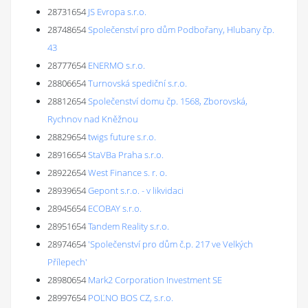
28731654
JS Evropa s.r.o.
28748654
Společenství pro dům Podbořany, Hlubany čp.
43
28777654
ENERMO s.r.o.
28806654
Turnovská spediční s.r.o.
28812654
Společenství domu čp. 1568, Zborovská,
Rychnov nad Kněžnou
28829654
twigs future s.r.o.
28916654
StaVBa Praha s.r.o.
28922654
West Finance s. r. o.
28939654
Gepont s.r.o. - v likvidaci
28945654
ECOBAY s.r.o.
28951654
Tandem Reality s.r.o.
28974654
'Společenství pro dům č.p. 217 ve Velkých
Přílepech'
28980654
Mark2 Corporation Investment SE
28997654
POĽNO BOS CZ, s.r.o.