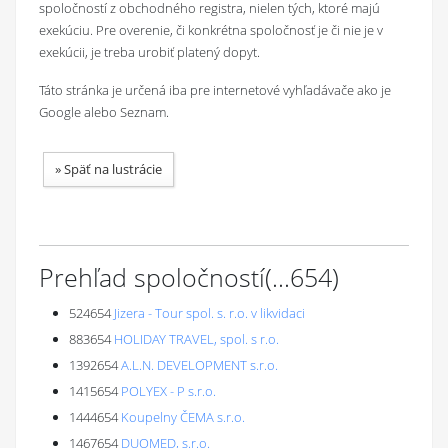
spoločností z obchodného registra, nielen tých, ktoré majú
exekúciu. Pre overenie, či konkrétna spoločnosť je či nie je v
exekúcii, je treba urobiť platený dopyt.
Táto stránka je určená iba pre internetové vyhľadávače ako je
Google alebo Seznam.
»
Späť na lustrácie
Prehľad spoločností
(...
654
)
524654
Jizera - Tour spol. s. r.o. v likvidaci
883654
HOLIDAY TRAVEL, spol. s r.o.
1392654
A.L.N. DEVELOPMENT s.r.o.
1415654
POLYEX - P s.r.o.
1444654
Koupelny ČEMA s.r.o.
1467654
DUOMED, s.r.o.