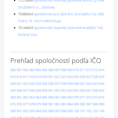
71215654
Společenství vlastníků jednotek domu č.p. 434,
Družstevní ul.., Zásmuky
75086654
Společenství pro dům R.A. Dvorského č.p. 600,
Praha 10 - Horní Měcholupy
75144654
Společenství vlastníků jednotek Hradištní 104,
Karlovy Vary
Prehľad spoločností podľa IČO
000
001
002
003
004
005
006
007
008
009
010
011
012
013
014
015
016
017
018
019
020
021
022
023
024
025
026
027
028
029
030
031
032
033
034
035
036
037
038
039
040
041
042
043
044
045
046
047
048
049
050
051
052
053
054
055
056
057
058
059
060
061
062
063
064
065
066
067
068
069
070
071
072
073
074
075
076
077
078
079
080
081
082
083
084
085
086
087
088
089
090
091
092
093
094
095
096
097
098
099
100
101
102
103
104
105
106
107
108
109
110
111
112
113
114
115
116
117
118
119