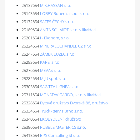
25137654
M.K.HASSAN s.r.o.
25143654
LOBBY Bohemia spol. s r.o.
25172654
SATES ČECHY s.r.o.
25189654
ANITA SCHMIDT s.r.o. v likvidaci
25201654
I - Ekonom, s.r.o.
25224654
MINERALÖLHANDEL CZ s.r.o.
25247654
ZÁMEK LUŽEC s.r.o.
25253654
KARE, s.r.o.
25276654
MEVAS s.r.o.
25282654
MIJU spol. s r.o.
25305654
SAGITTA LIGNEA s.r.o.
25311654
MONSTAV GARBO, s.r.o. v likvidaci
25328654
Bytové družstvo Dvorská 86, družstvo
25334654
Truck - servis Brno s.r.o.
25340654
EKOBYDLENÍ, družstvo
25386654
RUBBLE MASTER CS s.r.o.
25415654
BPS Consulting SI s.r.o.