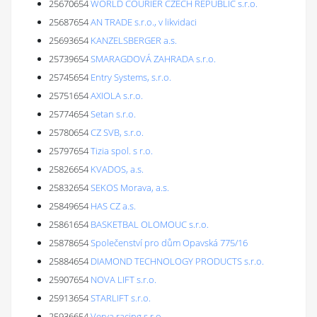
25670654
WORLD COURIER CZECH REPUBLIC s.r.o.
25687654
AN TRADE s.r.o., v likvidaci
25693654
KANZELSBERGER a.s.
25739654
SMARAGDOVÁ ZAHRADA s.r.o.
25745654
Entry Systems, s.r.o.
25751654
AXIOLA s.r.o.
25774654
Setan s.r.o.
25780654
CZ SVB, s.r.o.
25797654
Tizia spol. s r.o.
25826654
KVADOS, a.s.
25832654
SEKOS Morava, a.s.
25849654
HAS CZ a.s.
25861654
BASKETBAL OLOMOUC s.r.o.
25878654
Společenství pro dům Opavská 775/16
25884654
DIAMOND TECHNOLOGY PRODUCTS s.r.o.
25907654
NOVA LIFT s.r.o.
25913654
STARLIFT s.r.o.
25936654
Verva racing s.r.o.