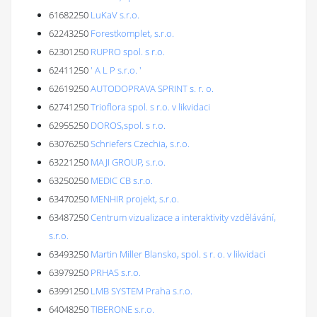
61682250
LuKaV s.r.o.
62243250
Forestkomplet, s.r.o.
62301250
RUPRO spol. s r.o.
62411250
' A L P s.r.o. '
62619250
AUTODOPRAVA SPRINT s. r. o.
62741250
Trioflora spol. s r.o. v likvidaci
62955250
DOROS,spol. s r.o.
63076250
Schriefers Czechia, s.r.o.
63221250
MAJI GROUP, s.r.o.
63250250
MEDIC CB s.r.o.
63470250
MENHIR projekt, s.r.o.
63487250
Centrum vizualizace a interaktivity vzdělávání,
s.r.o.
63493250
Martin Miller Blansko, spol. s r. o. v likvidaci
63979250
PRHAS s.r.o.
63991250
LMB SYSTEM Praha s.r.o.
64048250
TIBERONE s.r.o.