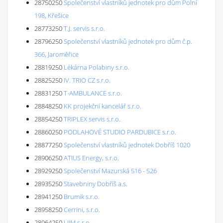
28750250
Společenství vlastníků jednotek pro dům Polní
198, Křešice
28773250
T.J. servis s.r.o.
28796250
Společenství vlastníků jednotek pro dům č.p.
366, Jaroměřice
28819250
Lékárna Polabiny s.r.o.
28825250
IV. TRIO CZ s.r.o.
28831250
T-AMBULANCE s.r.o.
28848250
KK projekční kancelář s.r.o.
28854250
TRIPLEX servis s.r.o.
28860250
PODLAHOVÉ STUDIO PARDUBICE s.r.o.
28877250
Společenství vlastníků jednotek Dobříš 1020
28906250
ATIUS Energy, s.r.o.
28929250
Společenství Mazurská 516 - 526
28935250
Stavebniny Dobříš a.s.
28941250
Brumik s.r.o.
28958250
Cerrini, s.r.o.
28964250
LIJM s.r.o.