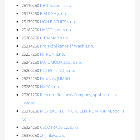
25110250
P.B.IPS, spol. s r.o.
25133250
B.M.K.XH.,s.r.o.
25179250
LION BISCUITS s.r.o.
25185250
HASED spol. s r.o.
25208250
CITRAMAR s.r.o.
25214250
Projekční kancelář Wach s.r.o.
25237250
HITRON, s.r.o.
25243250
MAJOMÓDA spol. s r.o.
25266250
POTES - LINO, s.r.o.
25272250
Družstvo JUMBO
25289250
NoPC s.r.o.
25301250
Rencord Business Company, spol. s r.o. - v
likvidaci
25318250
MĚSTSKÉ TECHNICKÉ CENTRUM KUŘIM, spol. s
r.o.
25324250
CECOTRADE CZ, s.r.o.
25330250
ZP Jihlava, a.s.