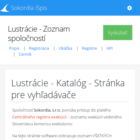
Sokordia iSpis
Lustrácie - Zoznam
Vyskúšať!
spoločností
Popis
Registrácia
Ukážka
Registre
API
Cenník
Lustrácie - Katalóg - Stránka
pre vyhľadávače
Spoločnosť
Sokordia, s.r.o.
ponúka prístup do platého
Centrálneho registra exekúcií
– zoznamu exekúcií vedeného
Slovenskou komorou exekútorov.
Na tejto stránke software zobrazuje zoznam VŠETKÝCH