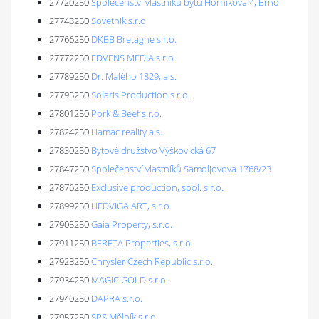
27720250
Společenství vlastníků bytů Horníkova 4, Brno
27743250
Sovetnik s.r.o
27766250
DKBB Bretagne s.r.o.
27772250
EDVENS MEDIA s.r.o.
27789250
Dr. Malého 1829, a.s.
27795250
Solaris Production s.r.o.
27801250
Pork & Beef s.r.o.
27824250
Hamac reality a.s.
27830250
Bytové družstvo Výškovická 67
27847250
Společenství vlastníků Samoljovova 1768/23
27876250
Exclusive production, spol. s r.o.
27899250
HEDVIGA ART, s.r.o.
27905250
Gaia Property, s.r.o.
27911250
BERETA Properties, s.r.o.
27928250
Chrysler Czech Republic s.r.o.
27934250
MAGIC GOLD s.r.o.
27940250
DAPRA s.r.o.
27957250
SPS Mělník s.r.o.