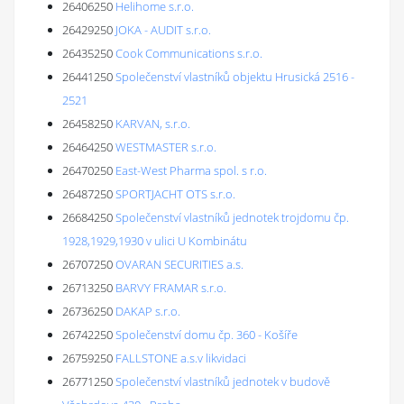
26406250
Helihome s.r.o.
26429250
JOKA - AUDIT s.r.o.
26435250
Cook Communications s.r.o.
26441250
Společenství vlastníků objektu Hrusická 2516 -
2521
26458250
KARVAN, s.r.o.
26464250
WESTMASTER s.r.o.
26470250
East-West Pharma spol. s r.o.
26487250
SPORTJACHT OTS s.r.o.
26684250
Společenství vlastníků jednotek trojdomu čp.
1928,1929,1930 v ulici U Kombinátu
26707250
OVARAN SECURITIES a.s.
26713250
BARVY FRAMAR s.r.o.
26736250
DAKAP s.r.o.
26742250
Společenství domu čp. 360 - Košíře
26759250
FALLSTONE a.s.v likvidaci
26771250
Společenství vlastníků jednotek v budově