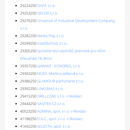
29224250
DAPA s.r.o.
29253250
DECOX s.r.o.
29276250
Universal of Industrial Development Company,
s.r.o.
29282250
Media Play s.r.o.
29299250
VitaObchod, s.r.o.
29305250
Společenství vlastníků jednotek pro dům
Dřevařská 18, Brno
29357250
GARANT - KONGRES, s.r.o.
29363250
MUDr. Martina Ježková s.r.o.
29386250
GLAMOUR parfumerie s.r.o.
29392250
LINKSMAS s.r.o.
29415250
DRILLCOM, s.r.o. v likvidaci
29444250
SAGITEX CZ s.r.o.
40523250
ADMINA, spol. s r.o. v likvidaci
41188250
D.A.C., spol. s r.o. v likvidaci
41692250
SELECTA, spol. s r.o.