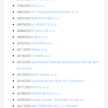
27992250
AVN, s.r.o.
28003250
SFP fotogrammetrické práce, s.r.o.
28032250
BERCANA trade s.r.o.
28078250
ALLSPEED CZ s.r.o.
28084250
PK Servis CB s.r.o.
28090250
JK Beta s.r.o.
28107250
DADUPEX s.r.o.
28113250
Štěrba s.r.o.
28136250
CATMAN s.r.o.
28142250
Společenství vlastníků jednotek pro dům čp. 80 v
Doubravici
28159250
MUDr. Boček, s.r.o.
28165250
Společenství pro dům 391-3, Komárov
28171250
M-KON, s.r.o.
28188250
REGEN GROUP s.r.o.
28200250
Roztyly Garden - Sunflower House, a.s.
28217250
SML COMPANY CZ s.r.o. v likvidaci