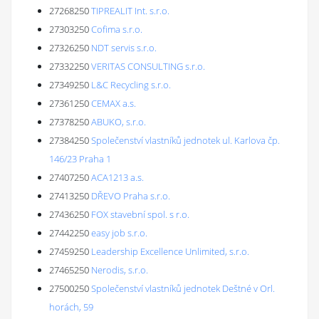
27268250
TIPREALIT Int. s.r.o.
27303250
Cofima s.r.o.
27326250
NDT servis s.r.o.
27332250
VERITAS CONSULTING s.r.o.
27349250
L&C Recycling s.r.o.
27361250
CEMAX a.s.
27378250
ABUKO, s.r.o.
27384250
Společenství vlastníků jednotek ul. Karlova čp.
146/23 Praha 1
27407250
ACA1213 a.s.
27413250
DŘEVO Praha s.r.o.
27436250
FOX stavební spol. s r.o.
27442250
easy job s.r.o.
27459250
Leadership Excellence Unlimited, s.r.o.
27465250
Nerodis, s.r.o.
27500250
Společenství vlastníků jednotek Deštné v Orl.
horách, 59