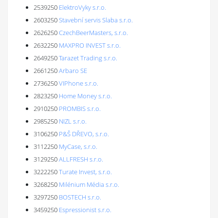
2539250
ElektroVyky s.r.o.
2603250
Stavební servis Slaba s.r.o.
2626250
CzechBeerMasters, s.r.o.
2632250
MAXPRO INVEST s.r.o.
2649250
Tarazet Trading s.r.o.
2661250
Arbaro SE
2736250
VIPhone s.r.o.
2823250
Home Money s.r.o.
2910250
PROMBIS s.r.o.
2985250
NIZL s.r.o.
3106250
P&Š DŘEVO, s.r.o.
3112250
MyCase, s.r.o.
3129250
ALLFRESH s.r.o.
3222250
Turate Invest, s.r.o.
3268250
Milénium Média s.r.o.
3297250
BOSTECH s.r.o.
3459250
Espressionist s.r.o.