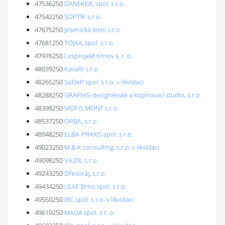
47536250
DANEKER, spol. s r.o.
47542250
SOPTÍK s.r.o.
47675250
Jesenická lesní s.r.o.
47681250
TOJAX, spol. s r.o.
47976250
Lesprojekt Krnov s. r. o.
48039250
Kavalír s.r.o
48265250
SoDeP spol. s r.o. v likvidaci
48288250
GRAPHIS-designérské a kopírovací studio, s.r.o.
48398250
MOFIS MONT s.r.o.
48537250
ORBA, s.r.o.
48948250
ELBA-PRAXIS spol. s r.o.
49023250
M & K consulting, s.r.o. v likvidaci
49098250
VAJDL s.r.o.
49243250
Dřevoráj, s.r.o.
49434250
I.S.M. Brno spol. s r.o.
49550250
IBC spol. s r.o. v likvidaci
49619250
MAGA spol. s r. o.