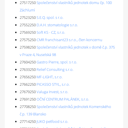
27517250
Společenství vlastníků jednotek domu čp. 100
Záchlumí
27523250
S.E.Q. spol. s r.o.
27552250
D.A.H. stomatologie s.r.o.
27569250
Soft KS - CZ, s.r.o.
27575250
CMR franchisant23 s.r.o., člen koncernu
27598250
Společenství vlastníků jednotek v domě č.p. 375
v Praze 4, Nuselská 98
27604250
Gastro Pierre, spol. s r.o.
27633250
Relief Consulting s.r.o.
27656250
MF-LIGHT, s.r.o.
27662250
PICASSO STYL, s.r.o.
27679250
Valuga Invest, s.r.o.
27691250
OČNÍ CENTRUM PALÁNEK, s.r.o.
27708250
Společenství vlastníků jednotek Komenského
č.p. 139 Blansko
27714250
JUKO petfood s.r.o.