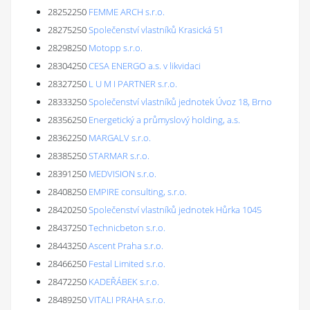
28252250
FEMME ARCH s.r.o.
28275250
Společenství vlastníků Krasická 51
28298250
Motopp s.r.o.
28304250
CESA ENERGO a.s. v likvidaci
28327250
L U M I PARTNER s.r.o.
28333250
Společenství vlastníků jednotek Úvoz 18, Brno
28356250
Energetický a průmyslový holding, a.s.
28362250
MARGALV s.r.o.
28385250
STARMAR s.r.o.
28391250
MEDVISION s.r.o.
28408250
EMPIRE consulting, s.r.o.
28420250
Společenství vlastníků jednotek Hůrka 1045
28437250
Technicbeton s.r.o.
28443250
Ascent Praha s.r.o.
28466250
Festal Limited s.r.o.
28472250
KADEŘÁBEK s.r.o.
28489250
VITALI PRAHA s.r.o.