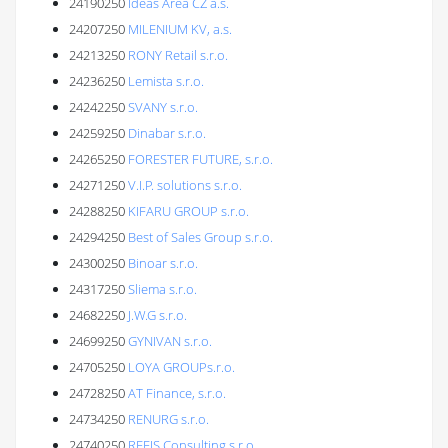
24190250
Ideas Area CZ a.s.
24207250
MILENIUM KV, a.s.
24213250
RONY Retail s.r.o.
24236250
Lemista s.r.o.
24242250
SVANY s.r.o.
24259250
Dinabar s.r.o.
24265250
FORESTER FUTURE, s.r.o.
24271250
V.I.P. solutions s.r.o.
24288250
KIFARU GROUP s.r.o.
24294250
Best of Sales Group s.r.o.
24300250
Binoar s.r.o.
24317250
Sliema s.r.o.
24682250
J.W.G s.r.o.
24699250
GYNIVAN s.r.o.
24705250
LOYA GROUPs.r.o.
24728250
AT Finance, s.r.o.
24734250
RENURG s.r.o.
24740250
REFIS Consulting s.r.o.