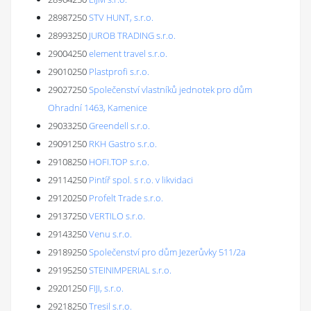
28987250
STV HUNT, s.r.o.
28993250
JUROB TRADING s.r.o.
29004250
element travel s.r.o.
29010250
Plastprofi s.r.o.
29027250
Společenství vlastníků jednotek pro dům
Ohradní 1463, Kamenice
29033250
Greendell s.r.o.
29091250
RKH Gastro s.r.o.
29108250
HOFI.TOP s.r.o.
29114250
Pintíř spol. s r.o. v likvidaci
29120250
Profelt Trade s.r.o.
29137250
VERTILO s.r.o.
29143250
Venu s.r.o.
29189250
Společenství pro dům Jezerůvky 511/2a
29195250
STEINIMPERIAL s.r.o.
29201250
FIJI, s.r.o.
29218250
Tresil s.r.o.