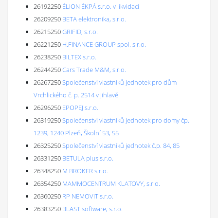
26192250
ÉLION ÉKPÁ s.r.o. v likvidaci
26209250
BETA elektronika, s.r.o.
26215250
GRIFID, s.r.o.
26221250
H.FINANCE GROUP spol. s r.o.
26238250
BILTEX s.r.o.
26244250
Cars Trade M&M, s.r.o.
26267250
Společenství vlastníků jednotek pro dům
Vrchlického č. p. 2514 v Jihlavě
26296250
EPOPEJ s.r.o.
26319250
Společenství vlastníků jednotek pro domy čp.
1239, 1240 Plzeň, Školní 53, 55
26325250
Společenství vlastníků jednotek č.p. 84, 85
26331250
BETULA plus s.r.o.
26348250
M BROKER s.r.o.
26354250
MAMMOCENTRUM KLATOVY, s.r.o.
26360250
RP NEMOVIT s.r.o.
26383250
BLAST software, s.r.o.