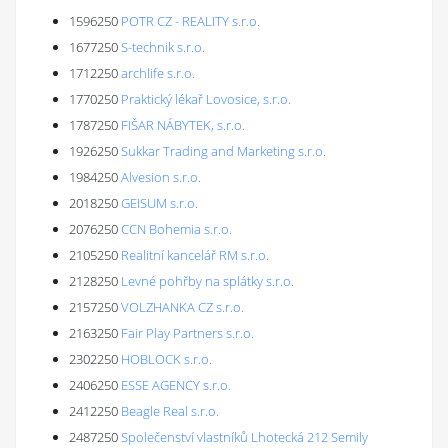
1596250
POTR CZ - REALITY s.r.o.
1677250
S-technik s.r.o.
1712250
archlife s.r.o.
1770250
Praktický lékař Lovosice, s.r.o.
1787250
FIŠAR NÁBYTEK, s.r.o.
1926250
Sukkar Trading and Marketing s.r.o.
1984250
Alvesion s.r.o.
2018250
GEISUM s.r.o.
2076250
CCN Bohemia s.r.o.
2105250
Realitní kancelář RM s.r.o.
2128250
Levné pohřby na splátky s.r.o.
2157250
VOLZHANKA CZ s.r.o.
2163250
Fair Play Partners s.r.o.
2302250
HOBLOCK s.r.o.
2406250
ESSE AGENCY s.r.o.
2412250
Beagle Real s.r.o.
2487250
Společenství vlastníků Lhotecká 212 Semily