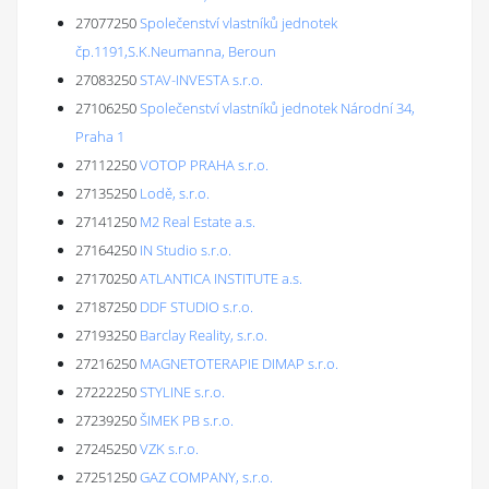
27077250
Společenství vlastníků jednotek
čp.1191,S.K.Neumanna, Beroun
27083250
STAV-INVESTA s.r.o.
27106250
Společenství vlastníků jednotek Národní 34,
Praha 1
27112250
VOTOP PRAHA s.r.o.
27135250
Lodě, s.r.o.
27141250
M2 Real Estate a.s.
27164250
IN Studio s.r.o.
27170250
ATLANTICA INSTITUTE a.s.
27187250
DDF STUDIO s.r.o.
27193250
Barclay Reality, s.r.o.
27216250
MAGNETOTERAPIE DIMAP s.r.o.
27222250
STYLINE s.r.o.
27239250
ŠIMEK PB s.r.o.
27245250
VZK s.r.o.
27251250
GAZ COMPANY, s.r.o.