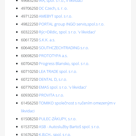
49683250
IRA, spol. s r.o., v likvidaci
49706250
DC Czech, s. r. o.
49712250
AMEBYT spol. s r.o.
49822250
PORTAL group INGO servis,spol.s r.o.
60322250
Rýc+Dědic, spol. s r.o. 'v likvidaci'
60617250
S.K.K. a.s.
60646250
SOUTHCZECHTRADING s.r.o.
60698250
PROTOTYPA a.s.
60704250
Progress Blansko, spol. s r.o.
60710250
LEA TRADE spol. s r.o.
60727250
DENTAL D, s.r.o.
60779250
EMAS spol. s r.o. 'v likvidaci'
60930250
PROVITA s.r.o.
61456250
TOMIKO společnost s ručením omezeným v
likvidaci
61508250
PULEC-ZÁKUPY, s.r.o.
61537250
ASB - Autoslužby Bartoš spol. s r.o.
61676250
K.B.CH., spol. s r.o.