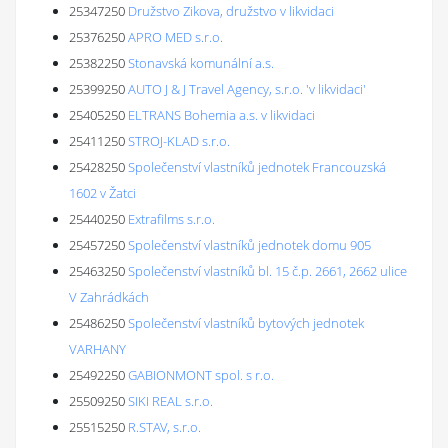
25347250
Družstvo Zikova, družstvo v likvidaci
25376250
APRO MED s.r.o.
25382250
Stonavská komunální a.s.
25399250
AUTO J & J Travel Agency, s.r.o. 'v likvidaci'
25405250
ELTRANS Bohemia a.s. v likvidaci
25411250
STROJ-KLAD s.r.o.
25428250
Společenství vlastníků jednotek Francouzská
1602 v Žatci
25440250
Extrafilms s.r.o.
25457250
Společenství vlastníků jednotek domu 905
25463250
Společenství vlastníků bl. 15 č.p. 2661, 2662 ulice
V Zahrádkách
25486250
Společenství vlastníků bytových jednotek
VARHANY
25492250
GABIONMONT spol. s r.o.
25509250
SIKI REAL s.r.o.
25515250
R.STAV, s.r.o.