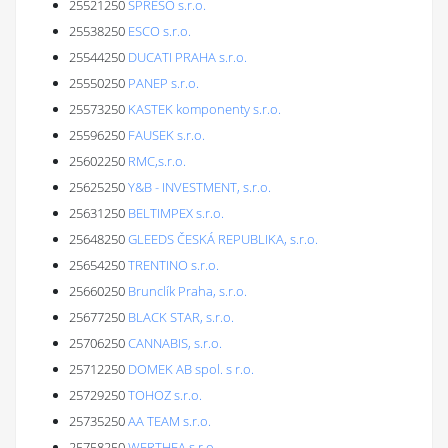
25521250
SPRESO s.r.o.
25538250
ESCO s.r.o.
25544250
DUCATI PRAHA s.r.o.
25550250
PANEP s.r.o.
25573250
KASTEK komponenty s.r.o.
25596250
FAUSEK s.r.o.
25602250
RMC,s.r.o.
25625250
Y&B - INVESTMENT, s.r.o.
25631250
BELTIMPEX s.r.o.
25648250
GLEEDS ČESKÁ REPUBLIKA, s.r.o.
25654250
TRENTINO s.r.o.
25660250
Brunclík Praha, s.r.o.
25677250
BLACK STAR, s.r.o.
25706250
CANNABIS, s.r.o.
25712250
DOMEK AB spol. s r.o.
25729250
TOHOZ s.r.o.
25735250
AA TEAM s.r.o.
25758250
WERTHEA s.r.o.