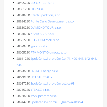
28495250
BOREY-TEST s.r.o.
28501250
HTR s.r.o.
28518250
Czech Spedition, s.r.o.
28524250
Ponte Carlo Development, s.r.o.
28530250
DIAMOND TOUR, s.r.o.
28576250
KRAKUS CZ, s.r.o.
28582250
ROSI COMPANY s.r.o.
28599250
Ignis Forst s.r.o.
28605250
PTV MONT Olomouc, s.r.o.
28611250
Společenství pro dům č.p. 71, 490, 641, 642, 643,
644
28628250
ENPRO Energo s.r.o.
28640250
HRABAL REAL s.r.o.
28657250
Společenství pro dům Lužice 98
28715250
YTEX.CZ, s.r.o.
28738250
MSM pet care s.r.o.
28744250
Společenství domu Fügnerova 400/24