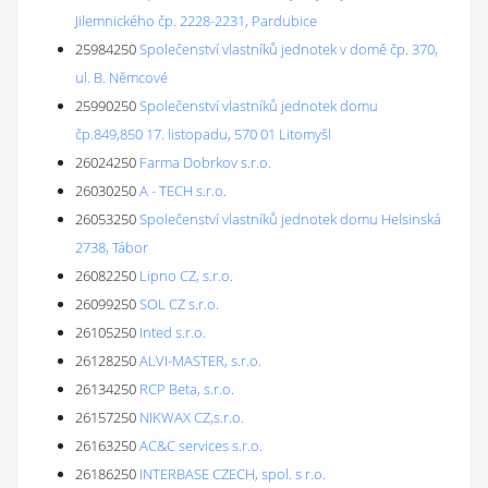
Jilemnického čp. 2228-2231, Pardubice
25984250
Společenství vlastníků jednotek v domě čp. 370,
ul. B. Němcové
25990250
Společenství vlastníků jednotek domu
čp.849,850 17. listopadu, 570 01 Litomyšl
26024250
Farma Dobrkov s.r.o.
26030250
A - TECH s.r.o.
26053250
Společenství vlastníků jednotek domu Helsinská
2738, Tábor
26082250
Lipno CZ, s.r.o.
26099250
SOL CZ s.r.o.
26105250
Inted s.r.o.
26128250
ALVI-MASTER, s.r.o.
26134250
RCP Beta, s.r.o.
26157250
NIKWAX CZ,s.r.o.
26163250
AC&C services s.r.o.
26186250
INTERBASE CZECH, spol. s r.o.