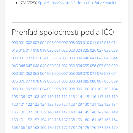
75157250
Společenství vlastníků domu č.p. 84 v Kostelci
Prehľad spoločností podľa IČO
000
001
002
003
004
005
006
007
008
009
010
011
012
013
014
015
016
017
018
019
020
021
022
023
024
025
026
027
028
029
030
031
032
033
034
035
036
037
038
039
040
041
042
043
044
045
046
047
048
049
050
051
052
053
054
055
056
057
058
059
060
061
062
063
064
065
066
067
068
069
070
071
072
073
074
075
076
077
078
079
080
081
082
083
084
085
086
087
088
089
090
091
092
093
094
095
096
097
098
099
100
101
102
103
104
105
106
107
108
109
110
111
112
113
114
115
116
117
118
119
120
121
122
123
124
125
126
127
128
129
130
131
132
133
134
135
136
137
138
139
140
141
142
143
144
145
146
147
148
149
150
151
152
153
154
155
156
157
158
159
160
161
162
163
164
165
166
167
168
169
170
171
172
173
174
175
176
177
178
179