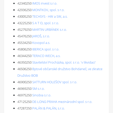
42340250
IMOS invest s.r.o.
42936250
MONTKOV, spol. s r.o.
43005250
TECHSYS - HW a SW, a.s.
43225250
S A T O, spol. s r.o.
45279250
MARTIN URBÁNEK s.r.o.
45476250
JAROŠ, s.r.o.
45534250
Kovopol a.s.
45806250
IBERICA spol. s r.o.
46344250
TERACO WECH, a.s.
46350250
Stavitelství Procházka, spol. s r.o. 'v likvidaci'
46506250
Bytové občanské družstvo Bohdaneč, ve zkratce
Družstvo BOB
46900250
SATTURN HOLEŠOV spol. s r.o.
46969250
5M s.r.o.
46975250
Sinobia s.r.o.
47125250
DE-LONG PRAHA mezinárodní spol. s r.o.
47287250
PALÁN & PALÁN, s.r.o.