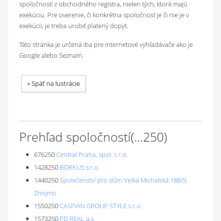
spoločností z obchodného registra, nielen tých, ktoré majú
exekúciu. Pre overenie, či konkrétna spoločnosť je či nie je v
exekúcii, je treba urobiť platený dopyt.
Táto stránka je určená iba pre internetové vyhľadávače ako je
Google alebo Seznam.
»
Späť na lustrácie
Prehľad spoločností
(...
250
)
676250
Central Praha, spol. s r.o.
1428250
BORKUS s.r.o.
1440250
Společenství pro dům Velká Michalská 188/9,
Znojmo
1550250
CASPIAN GROUP STYLE s.r.o.
1573250
PD REAL a.s.