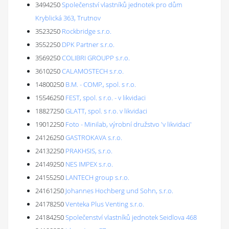
3494250
Společenství vlastníků jednotek pro dům
Kryblická 363, Trutnov
3523250
Rockbridge s.r.o.
3552250
DPK Partner s.r.o.
3569250
COLIBRI GROUPP s.r.o.
3610250
CALAMOSTECH s.r.o.
14800250
B.M. - COMP., spol. s r.o.
15546250
FEST, spol. s r.o. - v likvidaci
18827250
GLATT, spol. s r.o. v likvidaci
19012250
Foto - Minilab, výrobní družstvo 'v likvidaci'
24126250
GASTROKAVA s.r.o.
24132250
PRAKHSIS, s.r.o.
24149250
NES IMPEX s.r.o.
24155250
LANTECH group s.r.o.
24161250
Johannes Hochberg und Sohn, s.r.o.
24178250
Venteka Plus Venting s.r.o.
24184250
Společenství vlastníků jednotek Seidlova 468