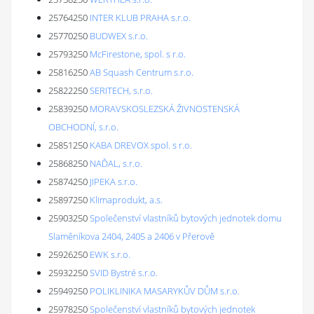
25764250
INTER KLUB PRAHA s.r.o.
25770250
BUDWEX s.r.o.
25793250
McFirestone, spol. s r.o.
25816250
AB Squash Centrum s.r.o.
25822250
SERITECH, s.r.o.
25839250
MORAVSKOSLEZSKÁ ŽIVNOSTENSKÁ
OBCHODNÍ, s.r.o.
25851250
KABA DREVOX spol. s r.o.
25868250
NAĎAL, s.r.o.
25874250
JIPEKA s.r.o.
25897250
Klimaprodukt, a.s.
25903250
Společenství vlastníků bytových jednotek domu
Slaměníkova 2404, 2405 a 2406 v Přerově
25926250
EWK s.r.o.
25932250
SVID Bystré s.r.o.
25949250
POLIKLINIKA MASARYKŮV DŮM s.r.o.
25978250
Společenství vlastníků bytových jednotek