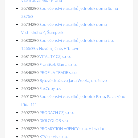
Všehrdova 430 - Praha
26788250
Společenství vlastníků jednotek domu Solná
2576/3
26794250
Společenství vlastníků jednotek domu
Vrchlického 4, Šumperk
26800250
Společenství vlastníků jednotek domu č.p.
1266/35 v Novém Jičíně, Hřbitovní
26817250
VITALITY CZ, s.r.o.
26823250
František Sláma s.r.o.
26846250
PROFILA TRADE s.r.o.
26852250
Bytové družstvo Jana Welzla, družstvo
26904250
FaxCopy a.s.
26910250
Společenství vlastníků jednotek Brno, Palackého
třída 111
26927250
PRODACH CZ, s.r.o.
26933250
DIGI COLOR s.r.o.
26962250
PROMOTION AGENCY s.r.o. v likvidaci
26979250
KTV servis, s.r.o.