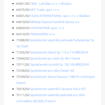
64361250
Titbit - Lahůdky s.r.o. v likvidaci
64575250
NPP Trade, spol. s r.o.
64581250
FAZAG INTERNATIONAL spol. s r.o. v likvidaci
64610250
Městský dopravní podnik Opava, a.s.
64830250
STAVPARTNER, spol. s r.o.
65414250
TRANSADRES s.r.o.
71008250
Společenství vlastníků jednotek Partyzánská 16,
18, Plzeň
71205250
Společenství Hlavní čp. 115 a 116 BŘEZOVÁ
72044250
Společenství pro dům čp. 89 v Tisové
73711250
'Společenství HLAVNÍ čp. 102-105 BŘEZOVÁ'
73728250
Společenství pro dům Česká 145
73740250
Společenství domu Raisova 1180/10 v Karlových
Varech
75018250
Společenství vlastníků Libušina 556 a 557
75111250
Společenství vlastníků jednotek pro dům
Lohniského 855,856, Praha 5