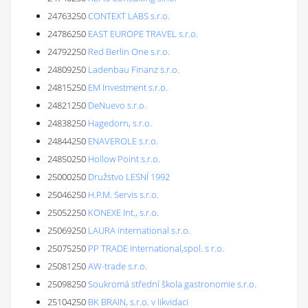
24763250
CONTEXT LABS s.r.o.
24786250
EAST EUROPE TRAVEL s.r.o.
24792250
Red Berlin One s.r.o.
24809250
Ladenbau Finanz s.r.o.
24815250
EM Investment s.r.o.
24821250
DeNuevo s.r.o.
24838250
Hagedorn, s.r.o.
24844250
ENAVEROLE s.r.o.
24850250
Hollow Point s.r.o.
25000250
Družstvo LESNÍ 1992
25046250
H.P.M. Servis s.r.o.
25052250
KONEXE Int., s.r.o.
25069250
LAURA international s.r.o.
25075250
PP TRADE International,spol. s r.o.
25081250
AW-trade s.r.o.
25098250
Soukromá střední škola gastronomie s.r.o.
25104250
BK BRAIN, s.r.o. v likvidaci