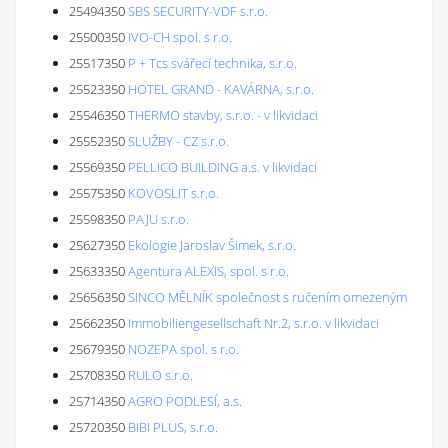
25494350
SBS SECURITY-VDF s.r.o.
25500350
IVO-CH spol. s r.o.
25517350
P + Tcs svářecí technika, s.r.o.
25523350
HOTEL GRAND - KAVÁRNA, s.r.o.
25546350
THERMO stavby, s.r.o. - v likvidaci
25552350
SLUŽBY - CZ s.r.o.
25569350
PELLICO BUILDING a.s. v likvidaci
25575350
KOVOSLIT s.r.o.
25598350
PAJU s.r.o.
25627350
Ekologie Jaroslav Šimek, s.r.o.
25633350
Agentura ALEXIS, spol. s r.o.
25656350
SINCO MĚLNÍK společnost s ručením omezeným
25662350
Immobiliengesellschaft Nr.2, s.r.o. v likvidaci
25679350
NOZEPA spol. s r.o.
25708350
RULO s.r.o.
25714350
AGRO PODLESÍ, a.s.
25720350
BIBI PLUS, s.r.o.