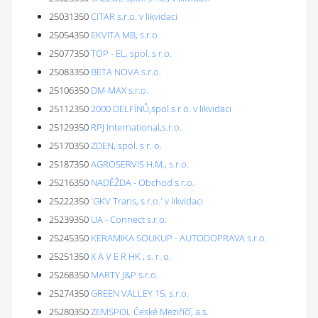
25031350
CITAR s.r.o. v likvidaci
25054350
EKVITA MB, s.r.o.
25077350
TOP - EL, spol. s r.o.
25083350
BETA NOVA s.r.o.
25106350
DM-MAX s.r.o.
25112350
2000 DELFÍNŮ,spol.s r.o. v likvidaci
25129350
RPJ International,s.r.o.
25170350
ZDEN, spol. s r. o.
25187350
AGROSERVIS H.M., s.r.o.
25216350
NADĚŽDA - Obchod s.r.o.
25222350
'GKV Trans, s.r.o.' v likvidaci
25239350
UA - Connect s.r.o.
25245350
KERAMIKA SOUKUP - AUTODOPRAVA s.r.o.
25251350
X A V E R HK , s. r. o.
25268350
MARTY J&P s.r.o.
25274350
GREEN VALLEY 15, s.r.o.
25280350
ZEMSPOL České Meziříčí, a.s.