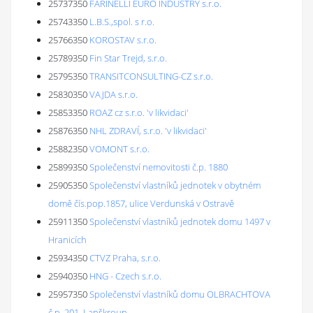
25737350
FARINELLI EURO INDUSTRY s.r.o.
25743350
L.B.S.,spol. s r.o.
25766350
KOROSTAV s.r.o.
25789350
Fin Star Trejd, s.r.o.
25795350
TRANSITCONSULTING-CZ s.r.o.
25830350
VAJDA s.r.o.
25853350
ROAZ cz s.r.o. 'v likvidaci'
25876350
NHL ZDRAVÍ, s.r.o. 'v likvidaci'
25882350
VOMONT s.r.o.
25899350
Společenství nemovitosti č.p. 1880
25905350
Společenství vlastníků jednotek v obytném
domě čís.pop.1857, ulice Verdunská v Ostravě
25911350
Společenství vlastníků jednotek domu 1497 v
Hranicích
25934350
CTVZ Praha, s.r.o.
25940350
HNG - Czech s.r.o.
25957350
Společenství vlastníků domu OLBRACHTOVA
č.p. 201, Lanškroun