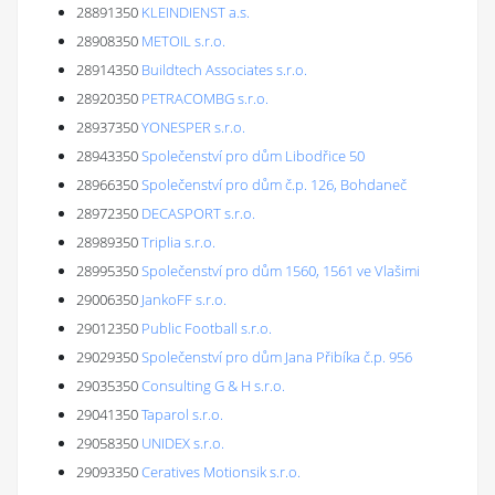
28891350
KLEINDIENST a.s.
28908350
METOIL s.r.o.
28914350
Buildtech Associates s.r.o.
28920350
PETRACOMBG s.r.o.
28937350
YONESPER s.r.o.
28943350
Společenství pro dům Libodřice 50
28966350
Společenství pro dům č.p. 126, Bohdaneč
28972350
DECASPORT s.r.o.
28989350
Triplia s.r.o.
28995350
Společenství pro dům 1560, 1561 ve Vlašimi
29006350
JankoFF s.r.o.
29012350
Public Football s.r.o.
29029350
Společenství pro dům Jana Přibíka č.p. 956
29035350
Consulting G & H s.r.o.
29041350
Taparol s.r.o.
29058350
UNIDEX s.r.o.
29093350
Ceratives Motionsik s.r.o.