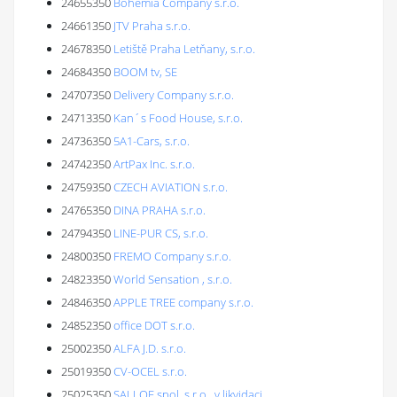
24655350
Bohemia Company s.r.o.
24661350
JTV Praha s.r.o.
24678350
Letiště Praha Letňany, s.r.o.
24684350
BOOM tv, SE
24707350
Delivery Company s.r.o.
24713350
Kan´s Food House, s.r.o.
24736350
5A1-Cars, s.r.o.
24742350
ArtPax Inc. s.r.o.
24759350
CZECH AVIATION s.r.o.
24765350
DINA PRAHA s.r.o.
24794350
LINE-PUR CS, s.r.o.
24800350
FREMO Company s.r.o.
24823350
World Sensation , s.r.o.
24846350
APPLE TREE company s.r.o.
24852350
office DOT s.r.o.
25002350
ALFA J.D. s.r.o.
25019350
CV-OCEL s.r.o.
25025350
SALLOE spol. s r.o., v likvidaci