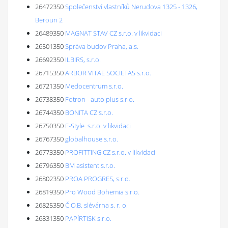
26472350
Společenství vlastníků Nerudova 1325 - 1326,
Beroun 2
26489350
MAGNAT STAV CZ s.r.o. v likvidaci
26501350
Správa budov Praha, a.s.
26692350
ILBIRS, s.r.o.
26715350
ARBOR VITAE SOCIETAS s.r.o.
26721350
Medocentrum s.r.o.
26738350
Fotron - auto plus s.r.o.
26744350
BONITA CZ s.r.o.
26750350
F-Style s.r.o. v likvidaci
26767350
globalhouse s.r.o.
26773350
PROFITTING CZ s.r.o. v likvidaci
26796350
BM asistent s.r.o.
26802350
PROA PROGRES, s.r.o.
26819350
Pro Wood Bohemia s.r.o.
26825350
Č.O.B. slévárna s. r. o.
26831350
PAPÍRTISK s.r.o.