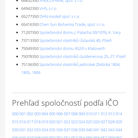
64832350
ANGLOFARM, spol. s r.o.
64942350
VHS, s.r.o.
65277350
DHN modell spol. s r.o.
65416350
Chen Sun Bohemia Trade, spol. s r.o.
71207350
Společenství domu J. Palacha 50/1076, K. Vary
73713350
Společenství vlastníků Úslavská 40, Plzeň
75049350
Společenství domu 452/II v Klatovech
75078350
Společenství vlastníků Guldenerova 25, 27, Plzeň
75136350
Společenství vlastníků jednotek Zlešická 1804,
1805, 1806
Prehľad spoločností podľa IČO
000
001
002
003
004
005
006
007
008
009
010
011
012
013
014
015
016
017
018
019
020
021
022
023
024
025
026
027
028
029
030
031
032
033
034
035
036
037
038
039
040
041
042
043
044
045
046
047
048
049
050
051
052
053
054
055
056
057
058
059