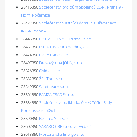
28416350
Společenství pro dům Spojenců 2644, Praha 9 -
Horní Počernice
28422350
Společenství vlastníků domu Na Hřebenech
II/764, Praha 4
28445350
PIKE AUTOMATION spol. s r.o.
28451350
Estructura euro holding, a.s.
28474350
FIALA trade s.r.o.
28497350
Dřevovýroba JOHN, s.r.o.
28526350
Ovidio, s.r.o.
28532350
ŽEL Tour s.r.o.
28549350
Sandbeach s.r.o.
28561350
FAMZA TRADE s.r.o.
28584350
Společenství poliklinika Český Těšín, Sady
Komenského 605/1
28590350
Berbata Sun s.r.o.
28607350
SAKARO CBB s.r.o. 'v likvidaci'
28613350
Mostárenská Energo s.r.o.