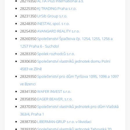
28219350
ALTIA Plus International a.s.
28225350
KJ TRADING Praha s.r.o.
28231350
UrSib Group s.r.o.
28248350
INESTAV, spol. s r.o.
28254350
AVANGARD REALITY s.r.o.
28260350
Společenství Špačkova čp. 1254, 1255, 1256 a
1257 Praha 6 - Suchdol
28283350
Spolek rozhodců s.r.o.
28306350
Společenství vlastníků jednotek domu Polní
4583 ve Zlíně
28329350
Společenství pro dům Tyršova 1095, 1096 a 1097
ve Bzenci
28341350
WAFER INVEST s.r.o.
28358350
EAGER BEAVER, s.r.o.
28370350
Společenství vlastníků jednotek pro dům Vlašská
363/4, Praha 1
28387350
LIBERMAN-GRUP s.r.o. v likvidaci
28393350
Společenství vlastníků jednotek Tehovská 70