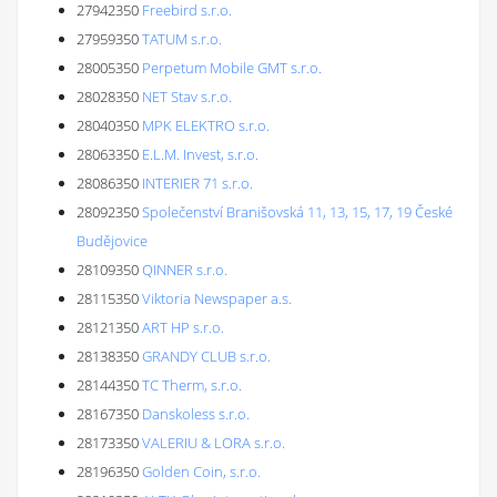
27942350
Freebird s.r.o.
27959350
TATUM s.r.o.
28005350
Perpetum Mobile GMT s.r.o.
28028350
NET Stav s.r.o.
28040350
MPK ELEKTRO s.r.o.
28063350
E.L.M. Invest, s.r.o.
28086350
INTERIER 71 s.r.o.
28092350
Společenství Branišovská 11, 13, 15, 17, 19 České
Budějovice
28109350
QINNER s.r.o.
28115350
Viktoria Newspaper a.s.
28121350
ART HP s.r.o.
28138350
GRANDY CLUB s.r.o.
28144350
TC Therm, s.r.o.
28167350
Danskoless s.r.o.
28173350
VALERIU & LORA s.r.o.
28196350
Golden Coin, s.r.o.