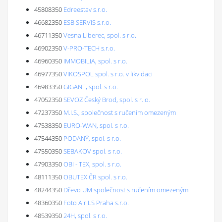
45808350
Edreestav s.r.o.
46682350
ESB SERVIS s.r.o.
46711350
Vesna Liberec, spol. s r.o.
46902350
V-PRO-TECH s.r.o.
46960350
IMMOBILIA, spol. s r.o.
46977350
VIKOSPOL spol. s r.o. v likvidaci
46983350
GIGANT, spol. s r.o.
47052350
SEVOZ Český Brod, spol. s r. o.
47237350
M.I.S., společnost s ručením omezeným
47538350
EURO-WAN, spol. s r.o.
47544350
PODANÝ, spol. s r.o.
47550350
SEBAKOV spol. s r.o.
47903350
OBI - TEX, spol. s r.o.
48111350
OBUTEX ČR spol. s r.o.
48244350
Dřevo UM společnost s ručením omezeným
48360350
Foto Air LS Praha s.r.o.
48539350
24H, spol. s r.o.