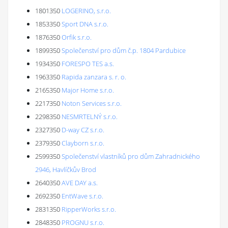
1801350
LOGERINO, s.r.o.
1853350
Sport DNA s.r.o.
1876350
Orfik s.r.o.
1899350
Společenství pro dům č.p. 1804 Pardubice
1934350
FORESPO TES a.s.
1963350
Rapida zanzara s. r. o.
2165350
Major Home s.r.o.
2217350
Noton Services s.r.o.
2298350
NESMRTELNÝ s.r.o.
2327350
D-way CZ s.r.o.
2379350
Clayborn s.r.o.
2599350
Společenství vlastníků pro dům Zahradnického
2946, Havlíčkův Brod
2640350
AVE DAY a.s.
2692350
EntWave s.r.o.
2831350
RipperWorks s.r.o.
2848350
PROGNU s.r.o.