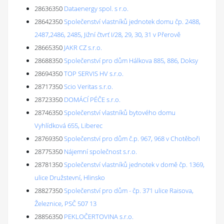
28636350
Dataenergy spol. s r.o.
28642350
Společenství vlastníků jednotek domu čp. 2488,
2487,2486, 2485, Jižní čtvrť I/28, 29, 30, 31 v Přerově
28665350
JAKR CZ s.r.o.
28688350
Společenství pro dům Hálkova 885, 886, Doksy
28694350
TOP SERVIS HV s.r.o.
28717350
Scio Veritas s.r.o.
28723350
DOMÁCÍ PÉČE s.r.o.
28746350
Společenství vlastníků bytového domu
Vyhlídková 655, Liberec
28769350
Společenství pro dům č.p. 967, 968 v Chotěboři
28775350
Nájemní společnost s.r.o.
28781350
Společenství vlastníků jednotek v domě čp. 1369,
ulice Družstevní, Hlinsko
28827350
Společenství pro dům - čp. 371 ulice Raisova,
Železnice, PSČ 507 13
28856350
PEKLOČERTOVINA s.r.o.