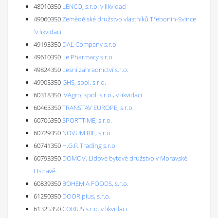
48910350
LENCO, s.r.o. v likvidaci
49060350
Zemědělské družstvo vlastníků Třebonín-Svince
'v likvidaci'
49193350
DAL Company s.r.o.
49610350
Le Pharmacy s.r.o.
49824350
Lesní zahradnictví s.r.o.
49905350
GHS, spol. s r.o.
60318350
JVAgro, spol. s r.o., v likvidaci
60463350
TRANSTAV EUROPE, s.r.o.
60706350
SPORTTIME, s.r.o.
60729350
NOVUM RIF, s.r.o.
60741350
H.G.P. Trading s.r.o.
60793350
DOMOV, Lidové bytové družstvo v Moravské
Ostravě
60839350
BOHEMIA FOODS, s.r.o.
61250350
DOOR plus, s.r.o.
61325350
CORIUS s.r.o. v likvidaci