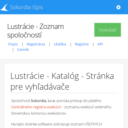
Sokordia iSpis
Lustrácie - Zoznam
Vyskúšať!
spoločností
Popis
Registrácia
Ukážka
Registre
API
Cenník
Lustrácie - Katalóg - Stránka
pre vyhľadávače
Spoločnosť
Sokordia, s.r.o.
ponúka prístup do platého
Centrálneho registra exekúcií
– zoznamu exekúcií vedeného
Slovenskou komorou exekútorov.
Na tejto stránke software zobrazuje zoznam VŠETKÝCH