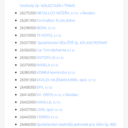
Svobody čp. 626,627,628 v Třebíči
26275350
METALLCO VEČEŘA, s.r.o. v likvidaci
26281350
Kontraktor Zn,družstvo
26298350
BEDIX, s.r.o.
26310350
TK KOVO, s.r.o.
26327350
'Společenství SÍDLIŠTĚ čp. 631,632 ROTAVA'
26356350
Car Trim Bohemia s.r.o.
26362350
OKTOPLUS s.r.o.
26379350
RADELA s.r.o.
26385350
KOMKA kominictví s.r.o.
26391350
EKOLES HAJŠMAN KAREL spol. s r.o.
26408350
EPV, s.r.o.
26414350
KV- DRITA s.r.o. v likvidaci
26420350
KANG LE, s.r.o.
26437350
LEMI, spol. s.r.o.
26443350
STEREO s.r.o.
26466350
Společenství vlastníků jednotek pro dům čp. 892