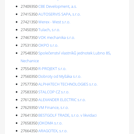
27409350
CBE Development, a.s.
27415350
AUTOSERVIS SAPA, s.r.o.
27421350
Werex - West s.r.o.
27450350
Tulach, s.r.o.
27467350
VOK mechanika s.r.o.
27531350
OKPO s.r.o.
27548350
Společenství vlastníků jednotek Lubno 85,
Nechanice
27554350
R-PROJEKT s.r.o.
27560350
Dobroty od Myšáka s.r.o.
27577350
ALPHATECH TECHNOLOGIES s.r.o.
27583350
STALCOP CZ s.r.o.
27612350
ALEXANDER ELECTRIC s.r.o.
27629350
VM Finance, s.r.o.
27641350
BESTGOLF TRADE, s.r.o. v likvidaci
27658350
JOKOMA s.r.o.
27664350
ARAGOTEX, s.r.o.