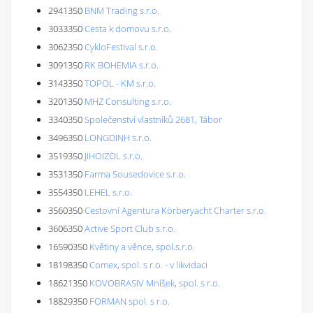
2941350
BNM Trading s.r.o.
3033350
Cesta k domovu s.r.o.
3062350
CykloFestival s.r.o.
3091350
RK BOHEMIA s.r.o.
3143350
TOPOL - KM s.r.o.
3201350
MHZ Consulting s.r.o.
3340350
Společenství vlastníků 2681, Tábor
3496350
LONGDINH s.r.o.
3519350
JIHOIZOL s.r.o.
3531350
Farma Sousedovice s.r.o.
3554350
LEHEL s.r.o.
3560350
Cestovní Agentura Körberyacht Charter s.r.o.
3606350
Active Sport Club s.r.o.
16590350
Květiny a věnce, spol.s.r.o.
18198350
Comex, spol. s r.o. - v likvidaci
18621350
KOVOBRASIV Mníšek, spol. s r.o.
18829350
FORMAN spol. s r.o.