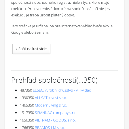
spoločností z obchodného registra, nielen tých, ktoré majú
exekúciu. Pre overenie, či konkrétna spoločnosť je či nie je v
exekúcii, je treba urobiť platený dopyt.
Táto stránka je určená iba pre internetové vyhľadávače ako je
Google alebo Seznam.
»
Späť na lustrácie
Prehľad spoločností
(...
350
)
487350
ELSEC, výrobní družstvo - v likvidaci
1390350
ALLSAT Invest s.r.o.
1465350
ModernLiving s.r.o.
1517350
SIBANNAC company s.r.o.
1656350
VIETNAM - GOODS, s.r.o.
1766350
BRAMOS-LM s.r.o.