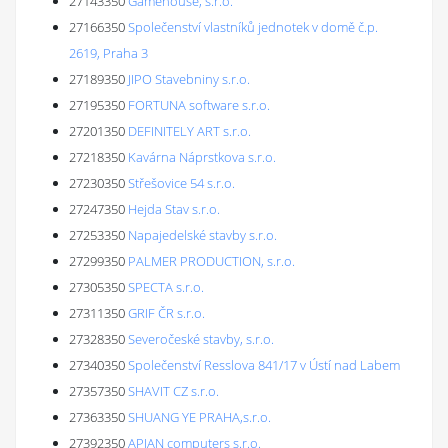
27143350
Gamehouse, s.r.o.
27166350
Společenství vlastníků jednotek v domě č.p.
2619, Praha 3
27189350
JIPO Stavebniny s.r.o.
27195350
FORTUNA software s.r.o.
27201350
DEFINITELY ART s.r.o.
27218350
Kavárna Náprstkova s.r.o.
27230350
Střešovice 54 s.r.o.
27247350
Hejda Stav s.r.o.
27253350
Napajedelské stavby s.r.o.
27299350
PALMER PRODUCTION, s.r.o.
27305350
SPECTA s.r.o.
27311350
GRIF ČR s.r.o.
27328350
Severočeské stavby, s.r.o.
27340350
Společenství Resslova 841/17 v Ústí nad Labem
27357350
SHAVIT CZ s.r.o.
27363350
SHUANG YE PRAHA,s.r.o.
27392350
APIAN computers s.r.o.