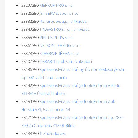
25297350
MERKUR PRO s.r.o.
25326350
JS - SERVIS, spol. s r.o.
25332350
P.Z. Groupe, a.s. - v likvidaci
25349350
T.A.GASTRO s.r.o. - v likvidaci
25355350
PROTIS PLUS, s.r.o.
25361350
NELSON LEASING s.r.o.
25378350
STAVBYZEDŘEVA s.r.o.
25407350
OSKAR-1 spol. s r.o. v likvidaci
25436350
Společenství vlastníků bytů v domě Masarykova
č.p. 881 v Ústí nad Labem
25442350
Společenství vlastníků jednotek domu V Klidu
3113/4 v Ústí nad Labem
25459350
Společenství vlastníků jednotek domu v ul.
Horská 571, 572, Liberec 14
25471350
Společenství vlastníků jednotek domu č.p. 787 -
790 Za Chlumem, 418 01 Bílina
25488350
1. Znalecká a.s.