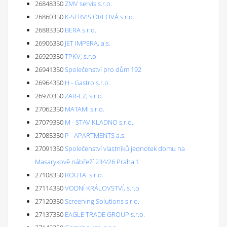
26848350
ZMV servis s.r.o.
26860350
K-SERVIS ORLOVÁ s.r.o.
26883350
BERA s.r.o.
26906350
JET IMPERA, a.s.
26929350
TPKV, s.r.o.
26941350
Společenství pro dům 192
26964350
H - Gastro s.r.o.
26970350
ZAR-CZ, s.r.o.
27062350
MATAMI s.r.o.
27079350
M - STAV KLADNO s.r.o.
27085350
P - APARTMENTS a.s.
27091350
Společenství vlastníků jednotek domu na
Masarykově nábřeží 234/26 Praha 1
27108350
ROUTA s.r.o.
27114350
VODNÍ KRÁLOVSTVÍ, s.r.o.
27120350
Screening Solutions s.r.o.
27137350
EAGLE TRADE GROUP s.r.o.