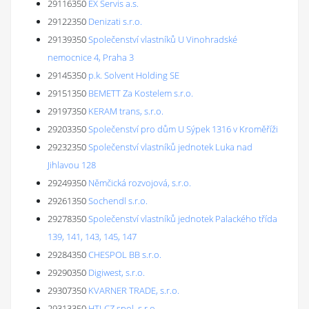
29116350
EX Servis a.s.
29122350
Denizati s.r.o.
29139350
Společenství vlastníků U Vinohradské
nemocnice 4, Praha 3
29145350
p.k. Solvent Holding SE
29151350
BEMETT Za Kostelem s.r.o.
29197350
KERAM trans, s.r.o.
29203350
Společenství pro dům U Sýpek 1316 v Kroměříži
29232350
Společenství vlastníků jednotek Luka nad
Jihlavou 128
29249350
Němčická rozvojová, s.r.o.
29261350
Sochendl s.r.o.
29278350
Společenství vlastníků jednotek Palackého třída
139, 141, 143, 145, 147
29284350
CHESPOL BB s.r.o.
29290350
Digiwest, s.r.o.
29307350
KVARNER TRADE, s.r.o.
29313350
HTI-CZ spol. s r.o.