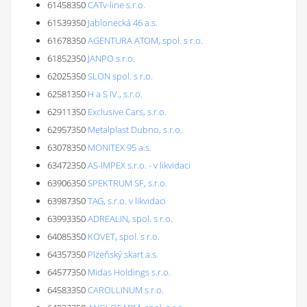
61458350
CATv-line s.r.o.
61539350
Jablonecká 46 a.s.
61678350
AGENTURA ATOM, spol. s r.o.
61852350
JANPO s.r.o.
62025350
SLON spol. s r.o.
62581350
H a S IV., s.r.o.
62911350
Exclusive Cars, s.r.o.
62957350
Metalplast Dubno, s.r.o.
63078350
MONITEX 95 a.s.
63472350
AS-IMPEX s.r.o. - v likvidaci
63906350
SPEKTRUM SF, s.r.o.
63987350
TAG, s.r.o. v likvidaci
63993350
ADREALIN, spol. s r.o.
64085350
KOVET, spol. s r.o.
64357350
Plzeňský skart a.s.
64577350
Midas Holdings s.r.o.
64583350
CAROLLINUM s.r.o.