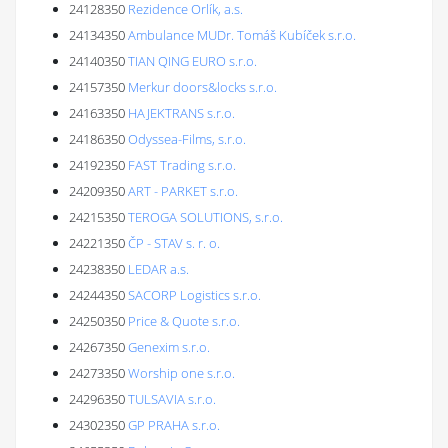
24128350
Rezidence Orlík, a.s.
24134350
Ambulance MUDr. Tomáš Kubíček s.r.o.
24140350
TIAN QING EURO s.r.o.
24157350
Merkur doors&locks s.r.o.
24163350
HAJEKTRANS s.r.o.
24186350
Odyssea-Films, s.r.o.
24192350
FAST Trading s.r.o.
24209350
ART - PARKET s.r.o.
24215350
TEROGA SOLUTIONS, s.r.o.
24221350
ČP - STAV s. r. o.
24238350
LEDAR a.s.
24244350
SACORP Logistics s.r.o.
24250350
Price & Quote s.r.o.
24267350
Genexim s.r.o.
24273350
Worship one s.r.o.
24296350
TULSAVIA s.r.o.
24302350
GP PRAHA s.r.o.