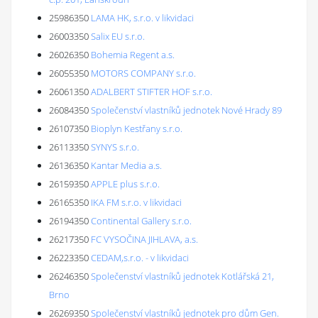
25986350
LAMA HK, s.r.o. v likvidaci
26003350
Salix EU s.r.o.
26026350
Bohemia Regent a.s.
26055350
MOTORS COMPANY s.r.o.
26061350
ADALBERT STIFTER HOF s.r.o.
26084350
Společenství vlastníků jednotek Nové Hrady 89
26107350
Bioplyn Kestřany s.r.o.
26113350
SYNYS s.r.o.
26136350
Kantar Media a.s.
26159350
APPLE plus s.r.o.
26165350
IKA FM s.r.o. v likvidaci
26194350
Continental Gallery s.r.o.
26217350
FC VYSOČINA JIHLAVA, a.s.
26223350
CEDAM,s.r.o. - v likvidaci
26246350
Společenství vlastníků jednotek Kotlářská 21,
Brno
26269350
Společenství vlastníků jednotek pro dům Gen.