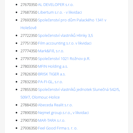
27670350
AL DEVELOPER s.r.o.
27687350
Libertum s.r.o. - v likvidaci
27693350
Společenství pro dům Palackého 1341 v
Holešově
27722350
Společenství vlastníků Hlinky 3,5
27751350
Film accounting s.r.o. v likvidaci
27774350
Mark&Fill, s.r.o.
27797350
Společenství 1021 Rožnov p.R.
27803350
MFIN Holding a.s.
27826350
BRISK TIGER a.s.
27832350
PA-FI-GL, s.r.o.
27855350
Společenství vlastníků jednotek Slunečná 542/5,
509/7, Olomouc-Holice
27884350
Abeceda Realit s.r.o.
27890350
Nejmet group.s.r.o., v likvidaci
27907350
MAR-TARA s.r.o.
27936350
Feel Good Firma s. r. o.