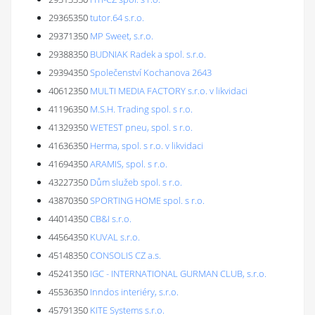
29365350
tutor.64 s.r.o.
29371350
MP Sweet, s.r.o.
29388350
BUDNIAK Radek a spol. s.r.o.
29394350
Společenství Kochanova 2643
40612350
MULTI MEDIA FACTORY s.r.o. v likvidaci
41196350
M.S.H. Trading spol. s r.o.
41329350
WETEST pneu, spol. s r.o.
41636350
Herma, spol. s r.o. v likvidaci
41694350
ARAMIS, spol. s r.o.
43227350
Dům služeb spol. s r.o.
43870350
SPORTING HOME spol. s r.o.
44014350
CB&I s.r.o.
44564350
KUVAL s.r.o.
45148350
CONSOLIS CZ a.s.
45241350
IGC - INTERNATIONAL GURMAN CLUB, s.r.o.
45536350
Inndos interiéry, s.r.o.
45791350
KITE Systems s.r.o.