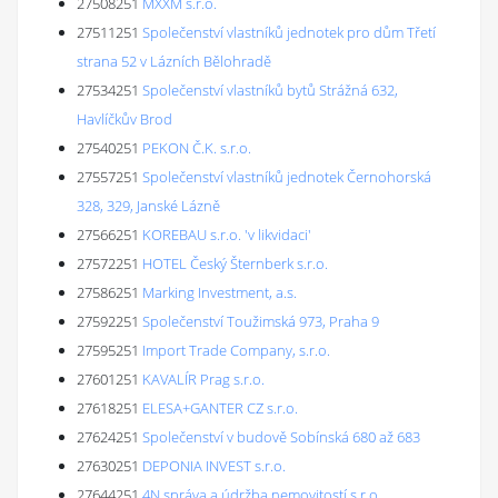
27508251
MXXM s.r.o.
27511251
Společenství vlastníků jednotek pro dům Třetí
strana 52 v Lázních Bělohradě
27534251
Společenství vlastníků bytů Strážná 632,
Havlíčkův Brod
27540251
PEKON Č.K. s.r.o.
27557251
Společenství vlastníků jednotek Černohorská
328, 329, Janské Lázně
27566251
KOREBAU s.r.o. 'v likvidaci'
27572251
HOTEL Český Šternberk s.r.o.
27586251
Marking Investment, a.s.
27592251
Společenství Toužimská 973, Praha 9
27595251
Import Trade Company, s.r.o.
27601251
KAVALÍR Prag s.r.o.
27618251
ELESA+GANTER CZ s.r.o.
27624251
Společenství v budově Sobínská 680 až 683
27630251
DEPONIA INVEST s.r.o.
27644251
4N správa a údržba nemovitostí s.r.o.