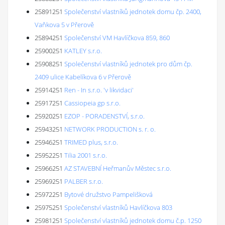
25891251
Společenství vlastníků jednotek domu čp. 2400,
Vaňkova 5 v Přerově
25894251
Společenství VM Havlíčkova 859, 860
25900251
KATLEY s.r.o.
25908251
Společenství vlastníků jednotek pro dům čp.
2409 ulice Kabelíkova 6 v Přerově
25914251
Ren - In s.r.o. 'v likvidaci'
25917251
Cassiopeia gp s.r.o.
25920251
EZOP - PORADENSTVÍ, s.r.o.
25943251
NETWORK PRODUCTION s. r. o.
25946251
TRIMED plus, s.r.o.
25952251
Tilia 2001 s.r.o.
25966251
AZ STAVEBNÍ Heřmanův Městec s.r.o.
25969251
PALBER s.r.o.
25972251
Bytové družstvo Pampelišková
25975251
Společenství vlastníků Havlíčkova 803
25981251
Společenství vlastníků jednotek domu č.p. 1250