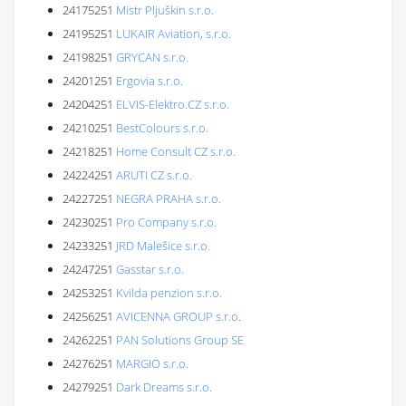
24175251
Mistr Pljuškin s.r.o.
24195251
LUKAIR Aviation, s.r.o.
24198251
GRYCAN s.r.o.
24201251
Ergovia s.r.o.
24204251
ELVIS-Elektro.CZ s.r.o.
24210251
BestColours s.r.o.
24218251
Home Consult CZ s.r.o.
24224251
ARUTI CZ s.r.o.
24227251
NEGRA PRAHA s.r.o.
24230251
Pro Company s.r.o.
24233251
JRD Malešice s.r.o.
24247251
Gasstar s.r.o.
24253251
Kvilda penzion s.r.o.
24256251
AVICENNA GROUP s.r.o.
24262251
PAN Solutions Group SE
24276251
MARGIO s.r.o.
24279251
Dark Dreams s.r.o.