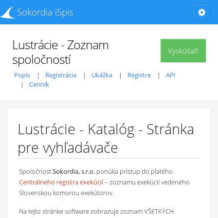
Sokordia iSpis
Lustrácie - Zoznam
Vyskúšať!
spoločností
Popis
Registrácia
Ukážka
Registre
API
Cenník
Lustrácie - Katalóg - Stránka
pre vyhľadávače
Spoločnosť
Sokordia, s.r.o.
ponúka prístup do platého
Centrálneho registra exekúcií
– zoznamu exekúcií vedeného
Slovenskou komorou exekútorov.
Na tejto stránke software zobrazuje zoznam VŠETKÝCH