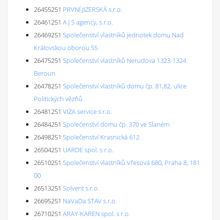
26455251
PRVNÍ JIZERSKÁ s.r.o.
26461251
A J S agency, s.r.o.
26469251
Společenství vlastníků jednotek domu Nad
Královskou oborou 55
26475251
Společenství vlastníků Nerudova 1323-1324
Beroun
26478251
Společenství vlastníků domu čp. 81,82, ulice
Politických vězňů
26481251
VIZA service s.r.o.
26484251
Společenství domu čp. 370 ve Slaném
26498251
Společenství Krasnická 612
26504251
UARDE spol. s r.o.
26510251
Společenství vlastníků Vřesová 680, Praha 8, 181
00
26513251
Solvent s.r.o.
26695251
NaVaDa STAV s.r.o.
26710251
ARAY-KAREN spol. s r.o.