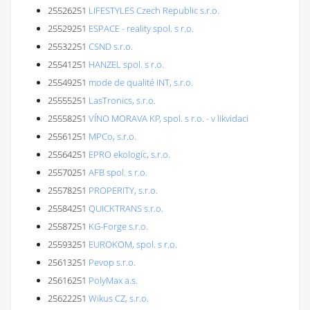
25526251
LIFESTYLES Czech Republic s.r.o.
25529251
ESPACE - reality spol. s r.o.
25532251
CSND s.r.o.
25541251
HANZEL spol. s r.o.
25549251
mode de qualité INT, s.r.o.
25555251
LasTronics, s.r.o.
25558251
VÍNO MORAVA KP, spol. s r.o. - v likvidaci
25561251
MPCo, s.r.o.
25564251
EPRO ekologic, s.r.o.
25570251
AFB spol. s r.o.
25578251
PROPERITY, s.r.o.
25584251
QUICKTRANS s.r.o.
25587251
KG-Forge s.r.o.
25593251
EUROKOM, spol. s r.o.
25613251
Pevop s.r.o.
25616251
PolyMax a.s.
25622251
Wikus CZ, s.r.o.