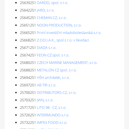
25639251
DARDO, spol. s r.o.
25642251
JARD, s.r.o.
25645251
CHEMAN CZ, s.r.o.
25651251
NOON PRODUCTION, s.r.o.
25665251
První investiční mladoboleslavská s.r.o.
25668251
Z.O.D.I.A.K., spol.s r.o. v likvidaci
25671251
DIADA s.r.o.
25674251
FEON CZ spol. s r.o.
25680251
CZECH MARINE MANAGEMENT, s.r.o.
25688251
METALON CZ spol. s r.o.
25694251
HŠH architekti, s.r.o.
25697251
AB TIR s.r.o.
25700251
DISTRIBUTORS CZ, s.r.o.
25703251
JWN, s.r.o.
25717251
LITO 98 - CZ, s.r.o.
25726251
INTERMUNDO s.r.o.
25732251
IMPEX FOOD s.r.o.