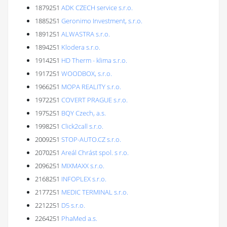
1879251
ADK CZECH service s.r.o.
1885251
Geronimo Investment, s.r.o.
1891251
ALWASTRA s.r.o.
1894251
Klodera s.r.o.
1914251
HD Therm - klima s.r.o.
1917251
WOODBOX, s.r.o.
1966251
MOPA REALITY s.r.o.
1972251
COVERT PRAGUE s.r.o.
1975251
BQY Czech, a.s.
1998251
Click2call s.r.o.
2009251
STOP-AUTO.CZ s.r.o.
2070251
Areál Chrást spol. s r.o.
2096251
MIXMAXX s.r.o.
2168251
INFOPLEX s.r.o.
2177251
MEDIC TERMINAL s.r.o.
2212251
D5 s.r.o.
2264251
PhaMed a.s.