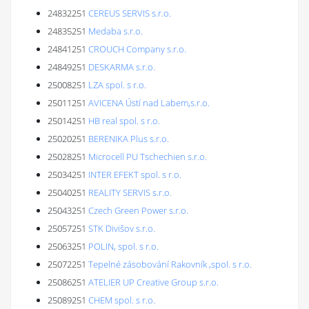
24832251
CEREUS SERVIS s.r.o.
24835251
Medaba s.r.o.
24841251
CROUCH Company s.r.o.
24849251
DESKARMA s.r.o.
25008251
LZA spol. s r.o.
25011251
AVICENA Ústí nad Labem,s.r.o.
25014251
HB real spol. s r.o.
25020251
BERENIKA Plus s.r.o.
25028251
Microcell PU Tschechien s.r.o.
25034251
INTER EFEKT spol. s r.o.
25040251
REALITY SERVIS s.r.o.
25043251
Czech Green Power s.r.o.
25057251
STK Divišov s.r.o.
25063251
POLIN, spol. s r.o.
25072251
Tepelné zásobování Rakovník ,spol. s r.o.
25086251
ATELIER UP Creative Group s.r.o.
25089251
CHEM spol. s r.o.