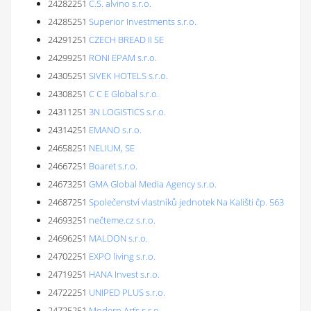
24282251
C.S. alvino s.r.o.
24285251
Superior Investments s.r.o.
24291251
CZECH BREAD II SE
24299251
RONI EPAM s.r.o.
24305251
SIVEK HOTELS s.r.o.
24308251
C C E Global s.r.o.
24311251
3N LOGISTICS s.r.o.
24314251
EMANO s.r.o.
24658251
NELIUM, SE
24667251
Boaret s.r.o.
24673251
GMA Global Media Agency s.r.o.
24687251
Společenství vlastníků jednotek Na Kališti čp. 563
24693251
nečteme.cz s.r.o.
24696251
MALDON s.r.o.
24702251
EXPO living s.r.o.
24719251
HANA Invest s.r.o.
24722251
UNIPED PLUS s.r.o.
24725251
Modern Arťs s.r.o.