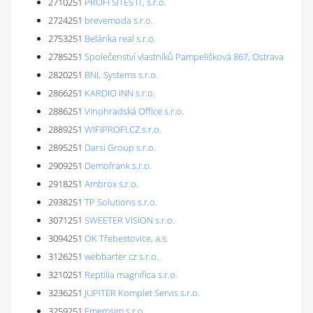
2710251
PROFI SITES IT, s.r.o.
2724251
brevemoda s.r.o.
2753251
Belánka real s.r.o.
2785251
Společenství vlastníků Pampelišková 867, Ostrava
2820251
BNL Systems s.r.o.
2866251
KARDIO INN s.r.o.
2886251
Vinohradská Office s.r.o.
2889251
WIFIPROFI.CZ s.r.o.
2895251
Darsi Group s.r.o.
2909251
Demofrank s.r.o.
2918251
Ambrox s.r.o.
2938251
TP Solutions s.r.o.
3071251
SWEETER VISION s.r.o.
3094251
OK Třebestovice, a.s.
3126251
webbarter cz s.r.o.
3210251
Reptilia magnifica s.r.o.
3236251
JUPITER Komplet Servis s.r.o.
3259251
Ememsim s.r.o.