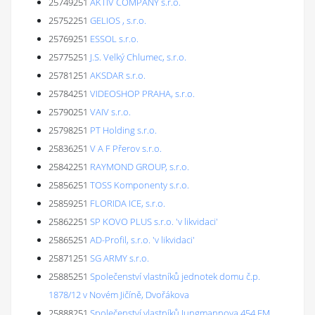
25749251
AKTIV COMPANY s.r.o.
25752251
GELIOS , s.r.o.
25769251
ESSOL s.r.o.
25775251
J.S. Velký Chlumec, s.r.o.
25781251
AKSDAR s.r.o.
25784251
VIDEOSHOP PRAHA, s.r.o.
25790251
VAIV s.r.o.
25798251
PT Holding s.r.o.
25836251
V A F Přerov s.r.o.
25842251
RAYMOND GROUP, s.r.o.
25856251
TOSS Komponenty s.r.o.
25859251
FLORIDA ICE, s.r.o.
25862251
SP KOVO PLUS s.r.o. 'v likvidaci'
25865251
AD-Profil, s.r.o. 'v likvidaci'
25871251
SG ARMY s.r.o.
25885251
Společenství vlastníků jednotek domu č.p.
1878/12 v Novém Jičíně, Dvořákova
25888251
Společenství vlastníků Jungmannova 454 FM