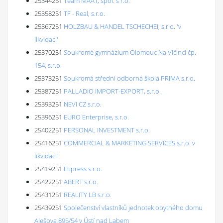
25344251
Team MAAT, spol. s r.o.
25358251
TF - Real, s.r.o.
25367251
HOLZBAU & HANDEL TSCHECHEI, s.r.o. 'v
likvidaci'
25370251
Soukromé gymnázium Olomouc Na Vlčinci čp.
154, s.r.o.
25373251
Soukromá střední odborná škola PRIMA s.r.o.
25387251
PALLADIO IMPORT-EXPORT, s.r.o.
25393251
NEVI CZ s.r.o.
25396251
EURO Enterprise, s.r.o.
25402251
PERSONAL INVESTMENT s.r.o.
25416251
COMMERCIAL & MARKETING SERVICES s.r.o. v
likvidaci
25419251
Etipress s.r.o.
25422251
ABERT s.r.o.
25431251
REALITY LB s.r.o.
25439251
Společenství vlastníků jednotek obytného domu
Alešova 895/54 v Ústí nad Labem