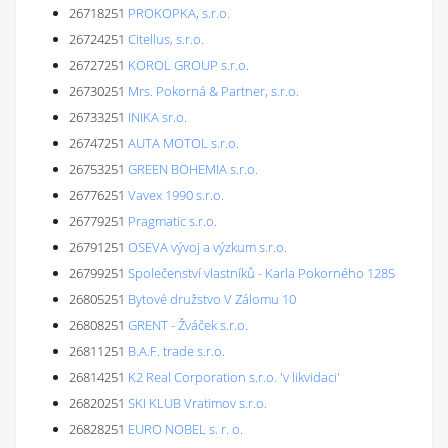
26718251
PROKOPKA, s.r.o.
26724251
Citellus, s.r.o.
26727251
KOROL GROUP s.r.o.
26730251
Mrs. Pokorná & Partner, s.r.o.
26733251
INIKA sr.o.
26747251
AUTA MOTOL s.r.o.
26753251
GREEN BOHEMIA s.r.o.
26776251
Vavex 1990 s.r.o.
26779251
Pragmatic s.r.o.
26791251
OSEVA vývoj a výzkum s.r.o.
26799251
Společenství vlastníků - Karla Pokorného 1285
26805251
Bytové družstvo V Zálomu 10
26808251
GRENT - Žváček s.r.o.
26811251
B.A.F. trade s.r.o.
26814251
K2 Real Corporation s.r.o. 'v likvidaci'
26820251
SKI KLUB Vratimov s.r.o.
26828251
EURO NOBEL s. r. o.