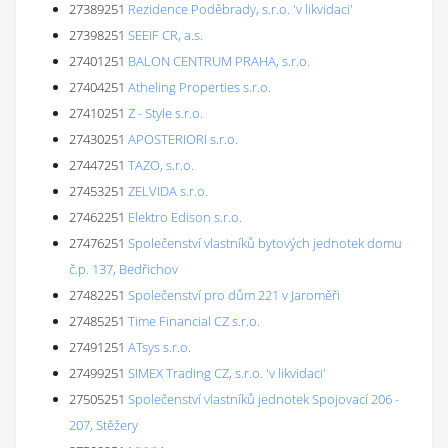
27389251
Rezidence Poděbrady, s.r.o. 'v likvidaci'
27398251
SEEIF CR, a.s.
27401251
BALON CENTRUM PRAHA, s.r.o.
27404251
Atheling Properties s.r.o.
27410251
Z - Style s.r.o.
27430251
APOSTERIORI s.r.o.
27447251
TAZO, s.r.o.
27453251
ZELVIDA s.r.o.
27462251
Elektro Edison s.r.o.
27476251
Společenství vlastníků bytových jednotek domu
č.p. 137, Bedřichov
27482251
Společenství pro dům 221 v Jaroměři
27485251
Time Financial CZ s.r.o.
27491251
ATsys s.r.o.
27499251
SIMEX Trading CZ, s.r.o. 'v likvidaci'
27505251
Společenství vlastníků jednotek Spojovací 206 -
207, Stěžery