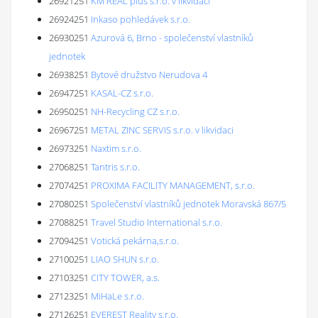
26921251
KM REAL plus s.r.o. v likvidaci
26924251
Inkaso pohledávek s.r.o.
26930251
Azurová 6, Brno - společenství vlastníků
jednotek
26938251
Bytové družstvo Nerudova 4
26947251
KASAL-CZ s.r.o.
26950251
NH-Recycling CZ s.r.o.
26967251
METAL ZINC SERVIS s.r.o. v likvidaci
26973251
Naxtim s.r.o.
27068251
Tantris s.r.o.
27074251
PROXIMA FACILITY MANAGEMENT, s.r.o.
27080251
Společenství vlastníků jednotek Moravská 867/5
27088251
Travel Studio International s.r.o.
27094251
Votická pekárna,s.r.o.
27100251
LIAO SHUN s.r.o.
27103251
CITY TOWER, a.s.
27123251
MiHaLe s.r.o.
27126251
EVEREST Reality s.r.o.