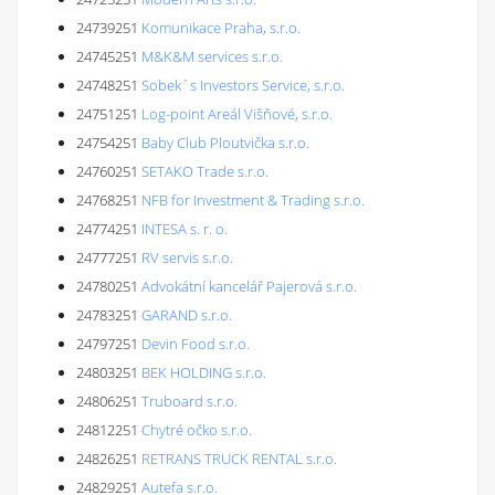
24739251
Komunikace Praha, s.r.o.
24745251
M&K&M services s.r.o.
24748251
Sobek´s Investors Service, s.r.o.
24751251
Log-point Areál Višňové, s.r.o.
24754251
Baby Club Ploutvička s.r.o.
24760251
SETAKO Trade s.r.o.
24768251
NFB for Investment & Trading s.r.o.
24774251
INTESA s. r. o.
24777251
RV servis s.r.o.
24780251
Advokátní kancelář Pajerová s.r.o.
24783251
GARAND s.r.o.
24797251
Devin Food s.r.o.
24803251
BEK HOLDING s.r.o.
24806251
Truboard s.r.o.
24812251
Chytré očko s.r.o.
24826251
RETRANS TRUCK RENTAL s.r.o.
24829251
Autefa s.r.o.