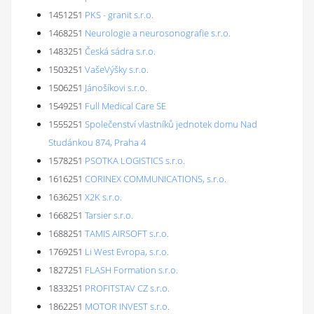
1451251
PKS - granit s.r.o.
1468251
Neurologie a neurosonografie s.r.o.
1483251
Česká sádra s.r.o.
1503251
VašeVýšky s.r.o.
1506251
Jánošíkovi s.r.o.
1549251
Full Medical Care SE
1555251
Společenství vlastníků jednotek domu Nad
Studánkou 874, Praha 4
1578251
PSOTKA LOGISTICS s.r.o.
1616251
CORINEX COMMUNICATIONS, s.r.o.
1636251
X2K s.r.o.
1668251
Tarsier s.r.o.
1688251
TAMIS AIRSOFT s.r.o.
1769251
Li West Evropa, s.r.o.
1827251
FLASH Formation s.r.o.
1833251
PROFITSTAV CZ s.r.o.
1862251
MOTOR INVEST s.r.o.