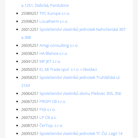
a 1251, Dašická, Pardubice
25989251
TPC Europe s.r.o.
25998251
Locatherm s.r.o.
26012251
Společenství vlastníků jednotek Nahořanská 307
a 308
26035251
Amigi consulting s.r.o.
26038251
HA Blanice s.r.o.
26041251
MP JET s.r.o.
26050251
EL MI Trade spol. s r.o. v likvidaci
26058251
Společenství vlastníků jednotek Truhlářská ul.
2163
26064251
Společenství vlastníků domu Plešivec 355, 356
26067251
PROPI CB s.r.o.
26070251
FIGI s.r.o.
26073251
LP CB a.s.
26087251
ČerTop, s.r.o.
26093251
Společenství vlastníků jednotek Tř. Čsl. Legií 14