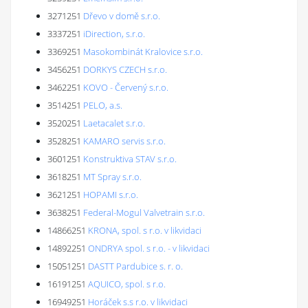
3271251
Dřevo v domě s.r.o.
3337251
iDirection, s.r.o.
3369251
Masokombinát Kralovice s.r.o.
3456251
DORKYS CZECH s.r.o.
3462251
KOVO - Červený s.r.o.
3514251
PELO, a.s.
3520251
Laetacalet s.r.o.
3528251
KAMARO servis s.r.o.
3601251
Konstruktiva STAV s.r.o.
3618251
MT Spray s.r.o.
3621251
HOPAMI s.r.o.
3638251
Federal-Mogul Valvetrain s.r.o.
14866251
KRONA, spol. s r.o. v likvidaci
14892251
ONDRYA spol. s r.o. - v likvidaci
15051251
DASTT Pardubice s. r. o.
16191251
AQUICO, spol. s r.o.
16949251
Horáček s.s r.o. v likvidaci