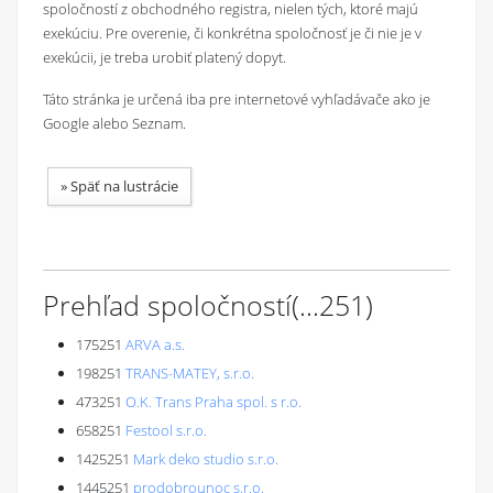
spoločností z obchodného registra, nielen tých, ktoré majú
exekúciu. Pre overenie, či konkrétna spoločnosť je či nie je v
exekúcii, je treba urobiť platený dopyt.
Táto stránka je určená iba pre internetové vyhľadávače ako je
Google alebo Seznam.
»
Späť na lustrácie
Prehľad spoločností
(...
251
)
175251
ARVA a.s.
198251
TRANS-MATEY, s.r.o.
473251
O.K. Trans Praha spol. s r.o.
658251
Festool s.r.o.
1425251
Mark deko studio s.r.o.
1445251
prodobrounoc s.r.o.