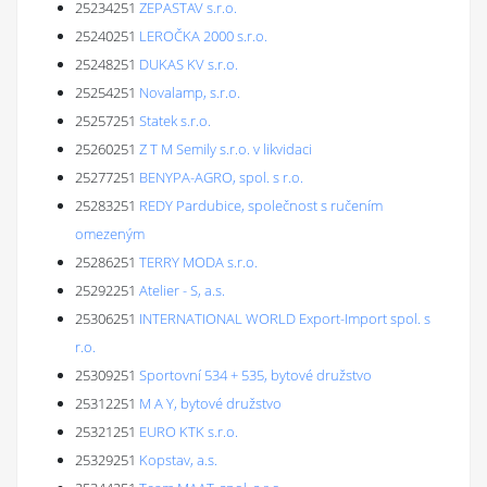
25234251
ZEPASTAV s.r.o.
25240251
LEROČKA 2000 s.r.o.
25248251
DUKAS KV s.r.o.
25254251
Novalamp, s.r.o.
25257251
Statek s.r.o.
25260251
Z T M Semily s.r.o. v likvidaci
25277251
BENYPA-AGRO, spol. s r.o.
25283251
REDY Pardubice, společnost s ručením
omezeným
25286251
TERRY MODA s.r.o.
25292251
Atelier - S, a.s.
25306251
INTERNATIONAL WORLD Export-Import spol. s
r.o.
25309251
Sportovní 534 + 535, bytové družstvo
25312251
M A Y, bytové družstvo
25321251
EURO KTK s.r.o.
25329251
Kopstav, a.s.