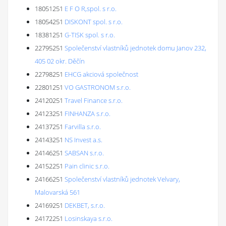
18051251
E F O R,spol. s r.o.
18054251
DISKONT spol. s r.o.
18381251
G-TISK spol. s r.o.
22795251
Společenství vlastníků jednotek domu Janov 232,
405 02 okr. Děčín
22798251
EHCG akciová společnost
22801251
VO GASTRONOM s.r.o.
24120251
Travel Finance s.r.o.
24123251
FINHANZA s.r.o.
24137251
Farvilla s.r.o.
24143251
NS Invest a.s.
24146251
SABSAN s.r.o.
24152251
Pain clinic s.r.o.
24166251
Společenství vlastníků jednotek Velvary,
Malovarská 561
24169251
DEKBET, s.r.o.
24172251
Losinskaya s.r.o.