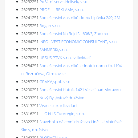
26232251
Požární servis Helísek, s.r.o.
26235251
PROFIL - REKLAMA, s.r.o.
26241251
Společenství vlastníků domu Lipůvka 249, 251
26255251
Rogan s.r.o.
26258251
Společenství Na Rejdišti 606/3, Znojmo
26264251
INFO - VEST ECONOMIC CONSULTANT, s.r.o.
26270251
SANMEDIX,s.r.o.
26278251
URSUS PTVK s.r.o. 'v likvidaci'
26284251
Společenství vlastníků jednotek domu čp.1194
ul.Bezručova, Otrokovice
26287251
GEMYA,spol. s r.o.
26290251
Společenství Hutník 1421 Veselí nad Moravou
26293251
Nový Byt,bytové družstvo
26313251
Veani s.r.o. v likvidaci
26316251
L I G N I S Euroregio, s.r.o.
26322251
Stavební a nájemní družstvo Líně - U Mateřské
školy, družstvo
26342251
BLOEMEN, s.r.o.