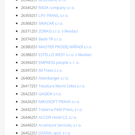
26345251
RADA company s.r.o.
26359251
LPV-TRANS, s.r.o.
26368251
SINACAR s.r.o.
26371251
ZORASI s.r.o. v likvidaci
26374251
Bade TR s.r.o.
26380251
MAISTER PRODEJ NÁŘADÍ s.r.o.
26388251
ESTELLO WEST s.r.o. v likvidaci
26394251
EMPRESS people s. r. o.
26397251
IM Trees s.r.o.
26400251
Attenberger s.r.o.
26417251
Tessitura Monti Cekia s.r.o.
26423251
GAGIDA s.r.o.
26426251
MIKOSOFT PRAHA s.r.o.
26432251
Tiskárna Petit Press, s.r.o.
26446251
ACCOR Hotel CZ, s.r.o.
26449251
Accenture Services, s.r.o.
26452251
DATAYA, spol. s r.o.