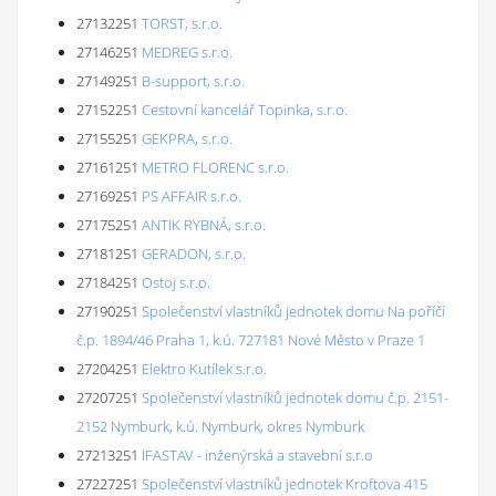
27132251
TORST, s.r.o.
27146251
MEDREG s.r.o.
27149251
B-support, s.r.o.
27152251
Cestovní kancelář Topinka, s.r.o.
27155251
GEKPRA, s.r.o.
27161251
METRO FLORENC s.r.o.
27169251
PS AFFAIR s.r.o.
27175251
ANTIK RYBNÁ, s.r.o.
27181251
GERADON, s.r.o.
27184251
Ostoj s.r.o.
27190251
Společenství vlastníků jednotek domu Na poříčí
č.p. 1894/46 Praha 1, k.ú. 727181 Nové Město v Praze 1
27204251
Elektro Kutílek s.r.o.
27207251
Společenství vlastníků jednotek domu č.p. 2151-
2152 Nymburk, k.ú. Nymburk, okres Nymburk
27213251
IFASTAV - inženýrská a stavební s.r.o
27227251
Společenství vlastníků jednotek Kroftova 415