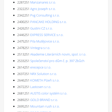
2287251
Manzanares s.r.o.
2322251
Agro Joseph s.r.o.
2342251
Pvg Consulting s.r.o.
2400251
PANCAKE HOLDING s.r.o.
2426251
Gustini CZ s.r.o.
2446251
EXPRESS SERVICE s.r.o.
2475251
Pila Mutějovice s.r.o.
2478251
Vintegra s.r.o.
2513251
Akademie Literárních novin, spol. s r.o.
2533251
Společenství pro dům č. p. 397 Zbůch
2614251
erecepce s.r.o.
2637251
NRX Solution s.r.o.
2646251
KOMETA Plzeň s.r.o.
2672251
Lastosen s.r.o.
2681251
AUSTIS color systém s.r.o.
2689251
GOLD BRAND s.r.o.
2695251
Mountain rush s.r.o.