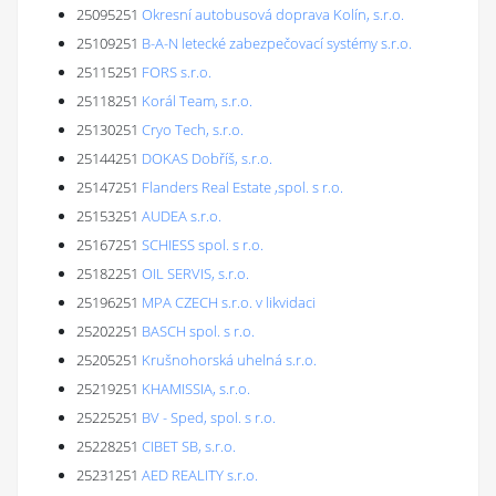
25095251
Okresní autobusová doprava Kolín, s.r.o.
25109251
B-A-N letecké zabezpečovací systémy s.r.o.
25115251
FORS s.r.o.
25118251
Korál Team, s.r.o.
25130251
Cryo Tech, s.r.o.
25144251
DOKAS Dobříš, s.r.o.
25147251
Flanders Real Estate ,spol. s r.o.
25153251
AUDEA s.r.o.
25167251
SCHIESS spol. s r.o.
25182251
OIL SERVIS, s.r.o.
25196251
MPA CZECH s.r.o. v likvidaci
25202251
BASCH spol. s r.o.
25205251
Krušnohorská uhelná s.r.o.
25219251
KHAMISSIA, s.r.o.
25225251
BV - Sped, spol. s r.o.
25228251
CIBET SB, s.r.o.
25231251
AED REALITY s.r.o.