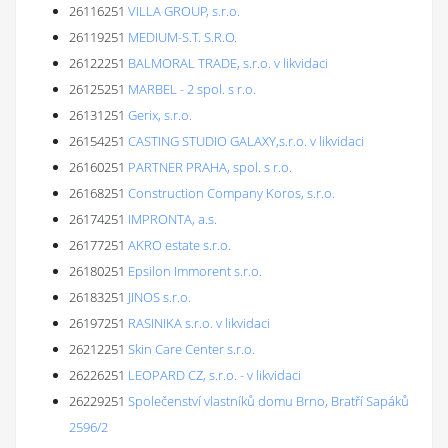
26116251
VILLA GROUP, s.r.o.
26119251
MEDIUM-S.T. S.R.O.
26122251
BALMORAL TRADE, s.r.o. v likvidaci
26125251
MARBEL - 2 spol. s r.o.
26131251
Gerix, s.r.o.
26154251
CASTING STUDIO GALAXY,s.r.o. v likvidaci
26160251
PARTNER PRAHA, spol. s r.o.
26168251
Construction Company Koros, s.r.o.
26174251
IMPRONTA, a.s.
26177251
AKRO estate s.r.o.
26180251
Epsilon Immorent s.r.o.
26183251
JINOS s.r.o.
26197251
RASINIKA s.r.o. v likvidaci
26212251
Skin Care Center s.r.o.
26226251
LEOPARD CZ, s.r.o. - v likvidaci
26229251
Společenství vlastníků domu Brno, Bratří Sapáků
2596/2