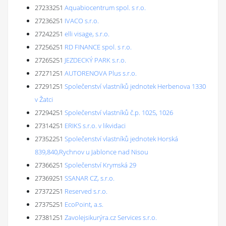
27233251
Aquabiocentrum spol. s r.o.
27236251
IVACO s.r.o.
27242251
elli visage, s.r.o.
27256251
RD FINANCE spol. s r.o.
27265251
JEZDECKÝ PARK s.r.o.
27271251
AUTORENOVA Plus s.r.o.
27291251
Společenství vlastníků jednotek Herbenova 1330
v Žatci
27294251
Společenství vlastníků č.p. 1025, 1026
27314251
ERIKS s.r.o. v likvidaci
27352251
Společenství vlastníků jednotek Horská
839,840,Rychnov u Jablonce nad Nisou
27366251
Společenství Krymská 29
27369251
SSANAR CZ, s.r.o.
27372251
Reserved s.r.o.
27375251
EcoPoint, a.s.
27381251
Zavolejsikurýra.cz Services s.r.o.