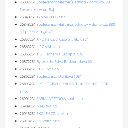
26837251
Společenství vlastníků jednotek domu čp. 707
Sovova, Karviná - Ráj
26840251
TYMAX PLUS s.r.o.
26843251
Společenství vlastníků jednotek v domě č.p. 330
a č.p. 331 v Grygově
26857251
A - Data CZ družstvo 'v likvidaci'
26863251
LIPOMAL s.r.o.
26866251
T & T Bohemia Group s. r. o.
26872251
Bytové družstvo Poděbradova 66
26886251
GP PLAY s.r.o.
26892251
Společenství Úlehlova 1081
26895251
ÖKOLOGISCHE KAUTSCHUK TECHNOLOGIE
s.r.o.
26901251
FARMA VĚTEŘOV, spol. s r.o.
26909251
MADRA s.r.o.
26915251
ŠKOLEX CZ, spol.s r.o.
26918251
JRT VoKr, s.r.o.