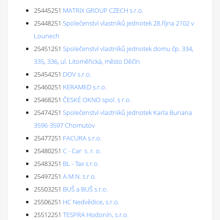
25445251
MATRIX GROUP CZECH s.r.o.
25448251
Společenství vlastníků jednotek 28.října 2102 v
Lounech
25451251
Společenství vlastníků jednotek domu čp. 334,
335, 336, ul. Litoměřická, město Děčín
25454251
DOV s.r.o.
25460251
KERAMED s.r.o.
25468251
ČESKÉ OKNO spol. s r.o.
25474251
Společenství vlastníků jednotek Karla Buriana
3596-3597 Chomutov
25477251
FACURA s.r.o.
25480251
C - Car s. r. o.
25483251
BL - Tax s.r.o.
25497251
A.M.N. s.r.o.
25503251
BUŠ a BUŠ s.r.o.
25506251
HC Nedvědice, s.r.o.
25512251
TESPRA Hodonín, s.r.o.